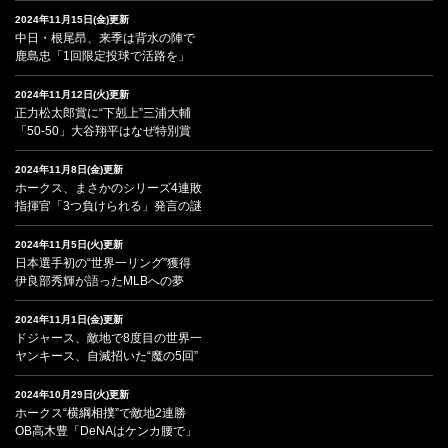
2024年11月15日(金)更新
中日・根尾昂、来季は背水の陣で
鹿島忠「1回限定投球で活路を」
2024年11月12日(火)更新
正力松太郎賞に“下剋上”三浦大輔
「50-50」大谷翔平はなぜ特別賞
2024年11月8日(金)更新
ホークス、まさかのシリーズ4連敗
指揮官「3つ負けられる」発言の謎
2024年11月5日(火)更新
日本選手初の“世界一リング”獲得
伊良部秀輝が語ったMLBへの夢
2024年11月1日(金)更新
ドジャース、敵地で8度目の世界一
ヤンキース、自滅招いた“魔の5回”
2024年10月29日(火)更新
ホークス“横綱相撲”で敵地2連勝
OB高木豊「DeNAはケンカ腰で」