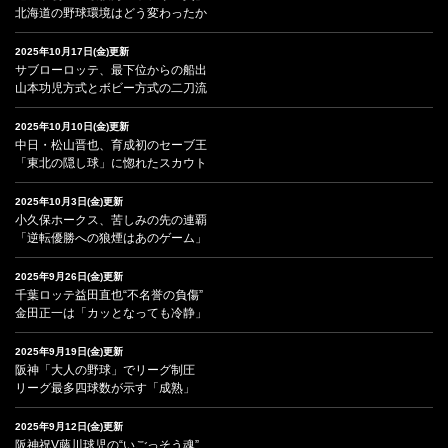
北海道の野球環境はどう変わったか
2025年10月17日(金)更新
サブローロッテ、最下位からの船出
山本功児方式とボビー方式の二刀流
2025年10月10日(金)更新
中日・松山晋也、育成初のセーブ王
「東北の隠し球」に惚れたスカウト
2025年10月3日(金)更新
小久保ホークス、苦しみの先の連覇
「逆転優勝への狼煙はあのゲーム」
2025年9月26日(金)更新
千葉ロッテ益田直也“不名誉の負傷”
金田正一は「カッとなっても冷静」
2025年9月19日(金)更新
阪神「大人の野球」でリーグ制圧
リーグ最多四球数が示す「成熟」
2025年9月12日(金)更新
阪神祝V藤川球児の“いごっそう魂”