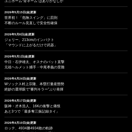
ユニホーム“背ネーム”はありかなしか
2026年5月15日(金)更新
世界初！「危険スイング」に罰則
不断のルール見直しで安全性確保
2026年5月8日(金)更新
ジェリー、213cmのインパクト
「マウンドに上がるだけで武器」
2026年5月1日(金)更新
中日・石伊雄太、オスナのバット直撃
元祖ヘルメット捕手・中尾孝義の受難
2026年4月24日(金)更新
Wソックス村上宗隆、本塁打量産態勢
絶妙の選球眼で“審判キラー”ぶり発揮
2026年4月17日(金)更新
阪神・才木浩人、16Kの衝撃と痛恨
あと3つで「最多奪三振記録タイ」
2026年4月10日(金)更新
ロッテ、4934勝4934敗の軌跡