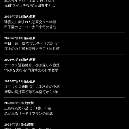
鷹のモイネロ、球宴で“両刀”投球
元祖“スイッチ投法”近田豊年とは
2025年7月22日(火)更新
球宴史に刻まれた悲喜交々の物語
甲子園のヒーロー太田幸司の苦悩
2025年7月18日(金)更新
中日・細川成也“マルティネス討ち”
浮上のカギ握る現役ドラフト出世頭
2025年7月15日(火)更新
ホークス近藤健介、巻き返しへ狼煙
“小さな大打者”門田博光の打撃哲学
2025年7月11日(金)更新
オリックス来田涼斗に本格化の予感
衝撃の初打席初球初本塁打から4年
2025年7月8日(火)更新
広島得点力不足は「1番」不在
急がれるリードオフマンの育成
2025年7月4日(金)更新