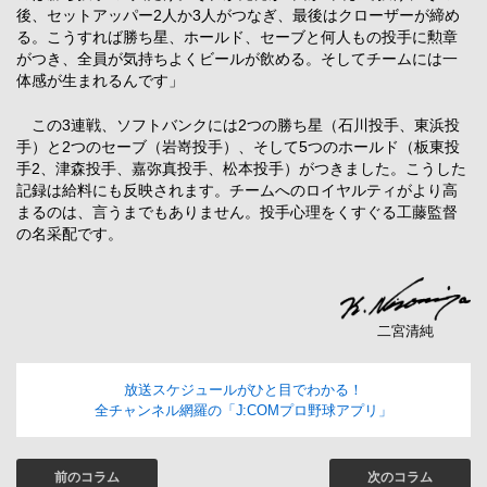
後、セットアッパー2人か3人がつなぎ、最後はクローザーが締め
る。こうすれば勝ち星、ホールド、セーブと何人もの投手に勲章
がつき、全員が気持ちよくビールが飲める。そしてチームには一
体感が生まれるんです」
この3連戦、ソフトバンクには2つの勝ち星（石川投手、東浜投
手）と2つのセーブ（岩嵜投手）、そして5つのホールド（板東投
手2、津森投手、嘉弥真投手、松本投手）がつきました。こうした
記録は給料にも反映されます。チームへのロイヤルティがより高
まるのは、言うまでもありません。投手心理をくすぐる工藤監督
の名采配です。
二宮清純
放送スケジュールがひと目でわかる！
全チャンネル網羅の「J:COMプロ野球アプリ」
前のコラム
次のコラム