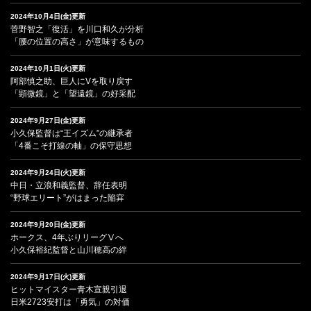
2024年10月4日(金)更新
菅野智之「復活」を川口和久が分析
「腰の位置の高さ」が意味するもの
2024年10月1日(火)更新
阿部慎之助、巨人にVを取り戻す
「顕微鏡」と「望遠鏡」の好采配
2024年9月27日(金)更新
小久保監督は“王イズム”の継承者
「4番こそ打線の軸」の保守思想
2024年9月24日(火)更新
中日・立浪和義監督、辞任表明
“野球エリート”がはまった陥穽
2024年9月20日(金)更新
ホークス、4年ぶりリーグⅤへ
小久保裕紀監督と山川穂高の絆
2024年9月17日(火)更新
ヒットマイスター青木宣親引退
日米2723安打は「勇気」の対価