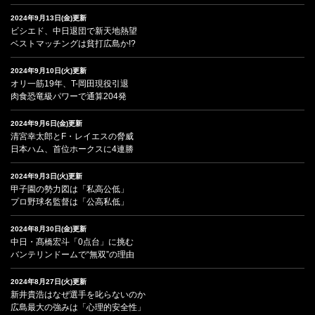
2024年9月13日(金)更新
ビシエド、中日退団で新天地熱望
ベストマッチングは貧打広島か!?
2024年9月10日(火)更新
オリ一筋19年、T-岡田現役引退
肉食恐竜級パワーで通算204発
2024年9月6日(金)更新
清宮幸太郎とF・レイエスの脅威
日本ハム、首位ホークスに4連勝
2024年9月3日(火)更新
甲子園の勢力図は「私高公低」
プロ野球名監督は「公高私低」
2024年8月30日(金)更新
中日・髙橋宏斗「0点台」に挑む
バンテリンドームで“無双”の理由
2024年8月27日(火)更新
新井貴浩はなぜ選手を叱らないのか
広島最大の強みは「心理的安全性」