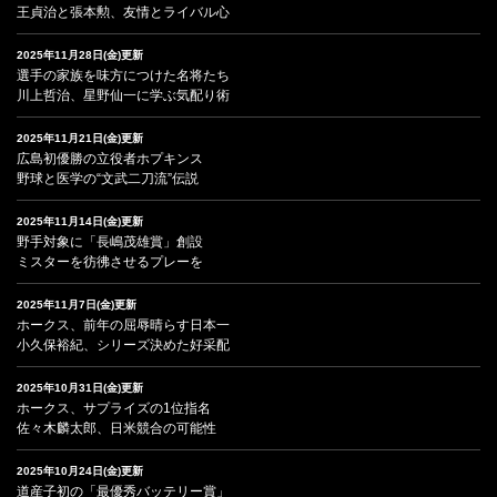
王貞治と張本勲、友情とライバル心
2025年11月28日(金)更新
選手の家族を味方につけた名将たち
川上哲治、星野仙一に学ぶ気配り術
2025年11月21日(金)更新
広島初優勝の立役者ホプキンス
野球と医学の“文武二刀流”伝説
2025年11月14日(金)更新
野手対象に「長嶋茂雄賞」創設
ミスターを彷彿させるプレーを
2025年11月7日(金)更新
ホークス、前年の屈辱晴らす日本一
小久保裕紀、シリーズ決めた好采配
2025年10月31日(金)更新
ホークス、サプライズの1位指名
佐々木麟太郎、日米競合の可能性
2025年10月24日(金)更新
道産子初の「最優秀バッテリー賞」