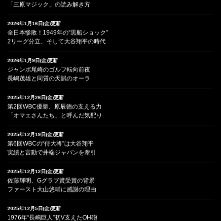
「三原マジック」の読み解き方
2026年1月16日(金)更新
全日本惨敗！1949年の“黒船ショック”
2リーグ分立、そして大谷翔平の時代
2026年1月9日(金)更新
ジャンボ尾崎のゴルフ転向前夜
長嶋茂雄と同質の天賦のオーラ
2025年12月26日(金)更新
第2回WBC優勝、原辰徳の支える力
「オマエさんたち」と呼んだ気配り
2025年12月19日(金)更新
第6回WBCの“侍大将”は大谷翔平
実績と言動で井端ジャパンを牽引
2025年12月12日(金)更新
佐藤輝明、Gグラブ賞受賞の背景
ファースト大山悠輔に感謝の理由
2025年12月5日(金)更新
1976年“長嶋巨人”初V支えたOH砲