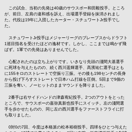
この試合、当初の先発は40歳のサウスポー和田毅投手。ところ
が、前日、左肩の違和感を訴え、出場選手登録を抹消されまし
た。代役は19年に入団したカーター・スチュワートJr投手でし
た。
スチュワートJr投手はメジャーリーグのブレーブスからドラフト
1巡目指名を受けたほどの逸材です。しかし、ここまでは鳴かず飛
ばず。1軍での先発はありませんでした。
心配されたのは立ち上がりです。いきなり先頭の淺間大基選手
に死球を与えたものの、続く西川遥輝選手、髙濱祐仁選手はとも
に155キロのストレートで空振り三振。その後も198センチの長身
から投げ下ろすストレートで日本ハム打線を圧倒。5回まで9個の
三振を奪い、ノーヒットのままマウンドを降りました。
2番手は右サイドハンドの津森宥紀投手。2つのアウトをとった
ところで、サウスポーの嘉弥真新也投手にスイッチ。左の淺間選
手を歩かせたものの、同じ左の西川選手をファーストフライに打
ち取りました。
0対0の7回、今度は本格派の松本裕樹投手。四球をひとつ与えた