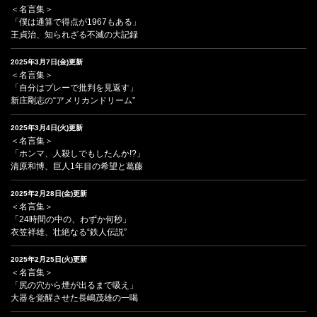
＜名言集＞
「僕は通算で得点が1967もある」
王貞治、知られざる不滅の大記録
2025年3月7日(金)更新
＜名言集＞
「自分はプレーで批判を見返す」
新庄剛志の“アメリカンドリーム”
2025年3月4日(火)更新
＜名言集＞
「ホンマ、人殺しでもしたんか!?」
清原和博、巨人1年目の希望と葛藤
2025年2月28日(金)更新
＜名言集＞
「24時間の中の、わずか何秒」
衣笠祥雄、壮絶なる“鉄人伝説”
2025年2月25日(火)更新
＜名言集＞
「尻の穴から煙が出るまで吸え」
大器を覚醒させた長嶋茂雄の一喝