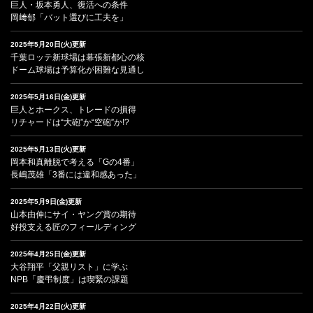
巨人・坂本勇人、復活への条件
岡﨑郁「バット選びに工夫を」
2025年5月20日(火)更新
千葉ロッテ新球場は幕張新都心の核
ドーム球場は予算化が困難な見通し
2025年5月16日(金)更新
巨人とホークス、トレードの損得
リチャードは“大砲”か“空砲”か!?
2025年5月13日(火)更新
岡本和真離脱で考える「Gの4番」
長嶋茂雄「3番には違和感あった」
2025年5月9日(金)更新
山本由伸にサイ・ヤング賞の期待
好投支える匠のフィールディング
2025年4月25日(金)更新
大谷翔平「父親リスト」に学ぶ
NPB「慶弔制度」は喫緊の課題
2025年4月22日(火)更新