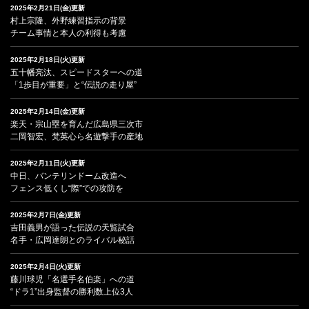
2025年2月21日(金)更新
村上宗隆、外野練習指示の背景
チーム事情と本人の利得も考慮
2025年2月18日(火)更新
五十幡亮汰、スピードスターへの道
「1歩目が重要」と“伝説の走り屋”
2025年2月14日(金)更新
楽天・宗山塁を育んだ広島県三次市
二岡智宏、梵英心ら名遊撃手の産地
2025年2月11日(火)更新
中日、バンテリンドーム改造へ
フェンス低くし“際”での攻防を
2025年2月7日(金)更新
吉田義男が語った伝説の天覧試合
名手・広岡達朗とのライバル秘話
2025年2月4日(火)更新
藤川球児「名選手名伯楽」への道
“ドラ1”出身監督の勝利数上位3人