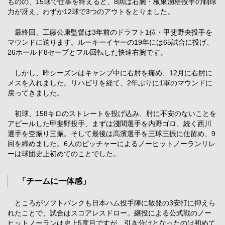
ものの、15球で仕事を終えると、8回は右腕・板東湧梧投手の制球
力が冴え、わずか12球で3つのアウトをとりました。
最終回、工藤公康監督は3年前のドラフト1位・甲斐野央投手を
マウンドに送ります。ルーキーイヤーの19年には65試合に投げ、
26ホールド8セーブとフル回転した快速右腕です。
しかし、昨シーズンはキャンプ中に右肘を痛め、12月に右肘に
メスを入れました。リハビリを経て、2年ぶりに1軍のマウンドに
戻ってきました。
初球、158キロのストレートを投げ込み、肘に不安のないことを
アピールした甲斐野投手、まずは淺間選手を内野ゴロ、続く西川
選手を空振り三振。そして最後は高濱選手を三球三振に仕留め、9
回を締めました。6人のピッチャーによるノーヒットノーランリレ
ーは球団史上初めてのことでした。
「チームに一体感」
ところがソフトバンクも日本ハム投手陣に散発の3安打に抑えら
れたことで、試合はスコアレスドロー。継投による公式戦のノー
ヒットノーランは史上5度目ですが、引き分けとなったのは初めて