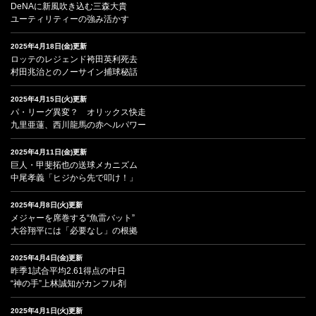
DeNAに新風吹き込む三森大貴
ユーティリティーの強み活かす
2025年4月18日(金)更新
ロッテのレジェンド袴田英利死去
村田兆治とのノーサイン捕球秘話
2025年4月15日(火)更新
パ・リーグ異変？ オリックス快走
九里亜蓮、西川龍馬の赤ヘルパワー
2025年4月11日(金)更新
巨人・甲斐拓也の送球メカニズム
中尾孝義「ヒジから先で叩け！」
2025年4月8日(火)更新
メジャーを席巻する“魚雷バット”
大谷翔平には「必要なし」の根拠
2025年4月4日(金)更新
昨季1試合平均2.61得点の中日
“神の手”上林誠知がカンフル剤
2025年4月1日(火)更新