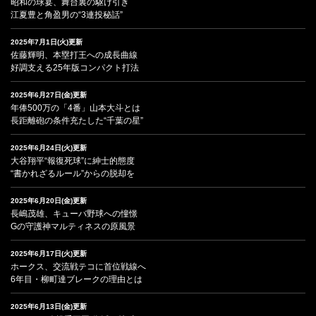
昭和の球宴、舞台裏の駆け引き
江夏豊と角盈男の“3連投秘話”
2025年7月1日(火)更新
佐藤輝明、本塁打王への成長曲線
好調支える25年版コンパクト打法
2025年6月27日(金)更新
年俸500万の「4番」山本大斗とは
長距離砲の条件充たした“千葉の星”
2025年6月24日(火)更新
大谷翔平“報復死球”に紳士的態度
“書かれざるルール”からの脱却を
2025年6月20日(金)更新
長嶋茂雄、キューバ野球への憧憬
Gの守護神マルティネスの原風景
2025年6月17日(火)更新
ホークス、交流戦テコに首位戦線へ
6年目・柳町達ブレークの理由とは
2025年6月13日(金)更新