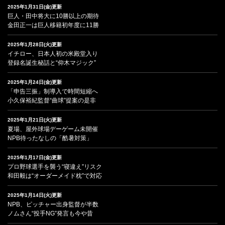
2025年1月31日(金)更新
巨人・田中将大に10勝以上の期待
金田正一は巨人移籍初年度に11勝
2025年1月28日(火)更新
イチロー、日本人初の米殿堂入り
登録名誕生秘話と“仰木マジック”
2025年1月24日(金)更新
「申告三振」制導入で時間短縮へ
小久保裕紀監督“曲球”提案の是非
2025年1月21日(火)更新
夏場、屋外球場デーゲーム未開催
NPB待ったなしの「酷暑対策」
2025年1月17日(金)更新
プロ野球選手を襲う“寝違え”リスク
和田毅は“オーダーメイド枕”で対応
2025年1月14日(火)更新
NPB、ピッチャー出身監督が半数
ノムさん“投手NG”発言も今や昔