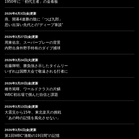
1950年に「初代王者」の金看板
2026年4月3日(金)更新
燕、開幕4連勝の陰に「つば九郎」
思い出深い先代との“ディープ筆談”
2026年3月27日(金)更新
周東佑京、スーパープレーの背景
内野出身外野手特有のダイブ捕球
2026年3月24日(火)更新
佐藤輝明、勝負強さ示したタイムリー
いずれは国際大会で敬遠される打者に
2026年3月20日(金)更新
種市篤暉、ワールドクラスの片鱗
WBC初出場で掴んだ自信と課題
2026年3月13日(金)更新
大震災から15年、東北楽天の挑戦
「あの時の記憶を風化させない」
2026年3月6日(金)更新
第1回WBC“激動の19日間”の記憶