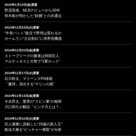
2025年1月10日(金)更新
野茂英雄、MLBデビューから30年
仰木彬が明かした“鉄腕”との共通点
2024年12月24日(火)更新
“牛骨バット”復活で野球は変わるか
ホームラン“大台割れ”に球界危機感
2024年12月20日(金)更新
ストーブリーグの勝者は阿部巨人
マルティネスと大勢で“2重ロック”
2024年12月17日(火)更新
石川柊太、マリーンズFA移籍
「魔球」演出する“マリンの風”
2024年12月13日(金)更新
今永昇太、驚異の“スピン量”の秘密
川口和久が解説「ピンチ力とは？」
2024年12月10日(火)更新
巨人優勝に貢献した“28歳の新人王”
船迫大雅を“ピッチャー鹿取”が分析