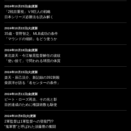
2024年10月25日(金)更新
「2戦目重視」Ⅴ9巨人の戦略
日本シリーズ必勝法を読み解く
2024年10月22日(火)更新
35歳・菅野智之、MLB成功の条件
「マウンドの傾斜」をどう使うか
2024年10月18日(金)更新
東北楽天・今江敏晃監督解任の波紋
「使い捨て」で問われる球団の体質
2024年10月15日(火)更新
楽天・辰己涼介、新記録の392刺殺
柴原洋が語る「名センターの条件」
2024年10月11日(金)更新
ピート・ローズ死去、その光と影
目的達成のために権謀術数も駆使
2024年10月8日(火)更新
2軍監督は1軍監督への登龍門!?
“鬼軍曹”と呼ばれた須藤豊の奮闘