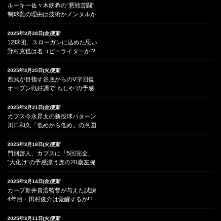
ルーキー佐々木朗希の“悪戦苦闘”
制球難の理由は技術かメンタルか
2025年3月28日(金)更新
12球団、スローガンに込めた思い
野村克也は名コピーライターか!?
2025年3月25日(火)更新
西武が目指す谷底からのV字回復
オープン戦好調で“もしや”の予感
2025年3月21日(金)更新
カブス今永昇太の新投球パターン
川口和久「低めから低め」の意図
2025年3月18日(火)更新
門別啓人、カブスに「5回完全」
“大化け”の予感漂う虎の20歳左腕
2025年3月14日(金)更新
カープ新井貴浩監督が与えた試練
4年目・田村俊介は覚醒するか!?
2025年3月11日(火)更新