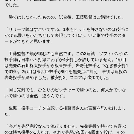
でした。
勝てはしなかったものの、試合後、工藤監督はご満悦でした。
「リリーフ陣はすごいですね。1本もヒットを許さないのは後半に
かける思いをかたちとして表現してくれた。いい形で後半のスタ
ートができたと思います」
工藤監督の頬が緩むのも当然です。この3連戦、ソフトバンクの
投手陣は日本ハム打線にわずか4安打しか許していません。1戦目
は先発の石川柊太投手から板東投手、岩嵜翔投手とつなぎ被安打1
で3対0。2戦目は東浜巨投手が8回を無失点に抑え、最後は連投の
岩嵜投手が締めました。被安打3、スコアは2対0でした。
「同じ完封でも、ひとりのピッチャーで勝つのと、何人かでつな
いで勝つのは全然、違うんです」
生涯一投手コーチを自認する権藤博さんの言葉を思い出しまし
た。
「今どき先発完投なんて流行りません。先発完投で勝っても喜ぶ
のは勝ち投手の1人だけ。それが先発が5回か6回まで投げ、その