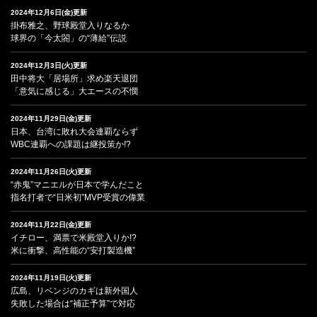
2024年12月6日(金)更新
掛布雅之、野球殿堂入りなるか
球界の「今太閤」の“薄給”伝説
2024年12月3日(火)更新
田中将大「居場所」求め楽天退団
「意気に感じる」大エースの不憫
2024年11月29日(金)更新
日本、台湾に敗れ大会連覇ならず
WBC連覇への課題は継投策か!?
2024年11月26日(火)更新
“赤鬼”マニエルが日本で学んだこと
指名打者で“日米初”MVP受賞の偉業
2024年11月22日(金)更新
イチロー、満票で米殿堂入りか!?
米に衝撃、高性能の“安打製造機”
2024年11月19日(火)更新
広島、リベンジのカギは新外国人
失敗した場合は“補正予算”で対応