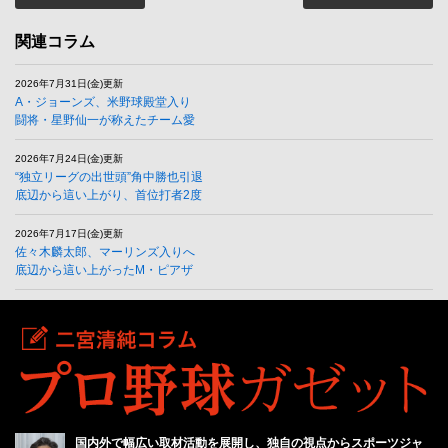
関連コラム
2026年7月31日(金)更新
A・ジョーンズ、米野球殿堂入り
闘将・星野仙一が称えたチーム愛
2026年7月24日(金)更新
“独立リーグの出世頭”角中勝也引退
底辺から這い上がり、首位打者2度
2026年7月17日(金)更新
佐々木麟太郎、マーリンズ入りへ
底辺から這い上がったM・ピアザ
国内外で幅広い取材活動を展開し、独自の視点からスポーツジャ