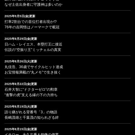
なぜ土佐出身者に守護神は多いのか
2025年9月5日(金)更新
打率2割台での首位打者出現か!?
76年の吉岡悟はノーマークで載冠
2025年8月29日(金)更新
日ハム・レイエス、本塁打王に接近
伝説の“空振り王”ミッチェルの真実
2025年8月26日(火)更新
丸佳浩、36歳でサイクルヒット達成
お宝情報満載の“丸メモ”で生き抜く
2025年8月22日(金)更新
石井大智に“ドクターゼロ”の勲章
“進撃の虎”支える縁の下の力持ち
2025年8月19日(火)更新
語り継がれる背番号「3」の物語
長嶋茂雄と千葉茂の知られざる絆
2025年8月15日(金)更新
イチロー、永久欠番＆銅像の偉業