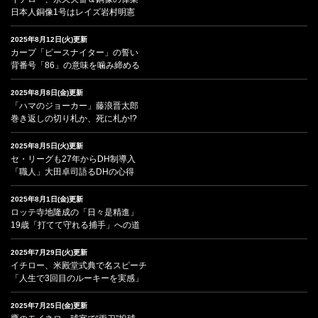
日本人銅像1号はレイズ岩村明憲
2025年8月12日(火)更新
カープ「ピースナイター」の誓い
背番号「86」の意味を噛み締める
2025年8月8日(金)更新
「ハマのジョーカー」藤浪晋太郎
巻き返しの切り札か、死に札か!?
2025年8月5日(火)更新
セ・リーグも27年からDH制導入
「職人」大田卓司語るDHの心得
2025年8月1日(金)更新
ロッテ寺地隆成の「日々是精進」
19歳「打てて守れる捕手」への道
2025年7月29日(火)更新
イチロー、米殿堂式典で名スピーチ
「人生で3回目のルーキーを実感」
2025年7月25日(金)更新