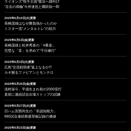
ライオンズ“投手王国”復活へ雄叫び
“左右の両輪”今井達也と隅田知一郎
2025年6月10日(火)更新
長嶋茂雄はなぜ勝負強かったのか
ミスター流“メンタルトレ”の効力
2025年6月6日(金)更新
長嶋茂雄と松井秀喜の「4番道」
完璧な「音」を求めて“千日修行”
2025年6月3日(火)更新
広島“交流戦弱者”返上なるか!?
カギ握るファビアンとモンテロ
2025年5月30日(金)更新
浅村栄斗、平成生まれ初の2000安打
直前に連続試合出場ストップの試練
2025年5月27日(火)更新
日ハム宮西尚生の「非認知能力」
880試合連続救援登板記録の価値
2025年5月23日(金)更新