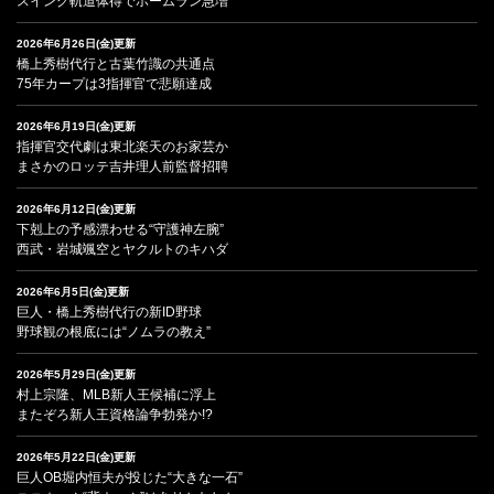
スイング軌道体得でホームラン急増
2026年6月26日(金)更新
橋上秀樹代行と古葉竹識の共通点
75年カープは3指揮官で悲願達成
2026年6月19日(金)更新
指揮官交代劇は東北楽天のお家芸か
まさかのロッテ吉井理人前監督招聘
2026年6月12日(金)更新
下剋上の予感漂わせる“守護神左腕”
西武・岩城颯空とヤクルトのキハダ
2026年6月5日(金)更新
巨人・橋上秀樹代行の新ID野球
野球観の根底には“ノムラの教え”
2026年5月29日(金)更新
村上宗隆、MLB新人王候補に浮上
またぞろ新人王資格論争勃発か!?
2026年5月22日(金)更新
巨人OB堀内恒夫が投じた“大きな一石”