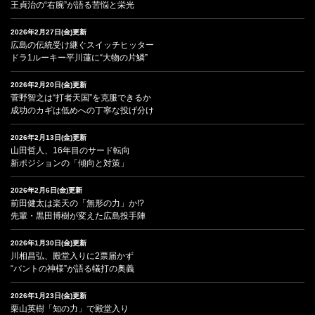
王貞治の“右腕”が語る苦悩と栄光
2026年2月27日(金)更新
広島の伝統受け継ぐスイッチヒッター
ドラ1ルーキー平川蓮に“大物の片鱗”
2026年2月20日(金)更新
菅野智之は“打者天国”を克服できるか
成功のカギは低めへの丁寧な投げ分け
2026年2月13日(金)更新
山田哲人、16年目のサード転向
新ポジションの「傾向と対策」
2026年2月6日(金)更新
前田健太は楽天の「無形の力」か!?
先輩・黒田博樹が変えた広島投手陣
2026年1月30日(金)更新
川相昌弘、殿堂入りに2票届かず
“バントの神様”が語る犠打の奥義
2026年1月23日(金)更新
栗山英樹「知の力」で殿堂入り