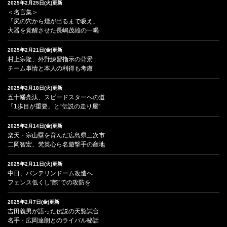
2025年2月25日(火)更新
＜名言集＞
「尻の穴から煙が出るまで吸え」
大器を覚醒させた長嶋茂雄の一喝
2025年2月21日(金)更新
村上宗隆、外野練習指示の背景
チーム事情と本人の利得も考慮
2025年2月18日(火)更新
五十幡亮汰、スピードスターへの道
「1歩目が重要」と“伝説の走り屋”
2025年2月14日(金)更新
楽天・宗山塁を育んだ広島県三次市
二岡智宏、梵英心ら名遊撃手の産地
2025年2月11日(火)更新
中日、バンテリンドーム改造へ
フェンス低くし“際”での攻防を
2025年2月7日(金)更新
吉田義男が語った伝説の天覧試合
名手・広岡達朗とのライバル秘話