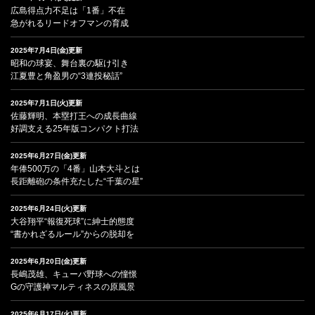
広島得点力不足は「1番」不在
急がれるリードオフマンの育成
2025年7月4日(金)更新
昭和の球宴、舞台裏の駆け引き
江夏豊と角盈男の“3連投秘話”
2025年7月1日(火)更新
佐藤輝明、本塁打王への成長曲線
好調支える25年版コンパクト打法
2025年6月27日(金)更新
年俸500万の「4番」山本大斗とは
長距離砲の条件充たした“千葉の星”
2025年6月24日(火)更新
大谷翔平“報復死球”に紳士的態度
“書かれざるルール”からの脱却を
2025年6月20日(金)更新
長嶋茂雄、キューバ野球への憧憬
Gの守護神マルティネスの原風景
2025年6月17日(火)更新