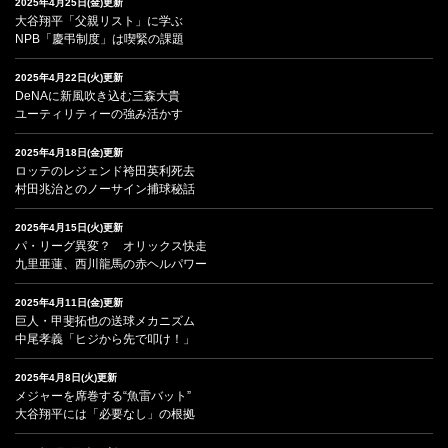
2025年4月25日(金)更新
大谷翔平「父親リスト」に学ぶ
NPB「慶弔制度」は喫緊の課題
2025年4月22日(火)更新
DeNAに新風吹き込む三森大貴
ユーティリティーの強み活かす
2025年4月18日(金)更新
ロッテのレジェンド袴田英利死去
村田兆治とのノーサイン捕球秘話
2025年4月15日(火)更新
パ・リーグ異変？ オリックス快走
九里亜蓮、西川龍馬の赤ヘルパワー
2025年4月11日(金)更新
巨人・甲斐拓也の送球メカニズム
中尾孝義「ヒジから先で叩け！」
2025年4月8日(火)更新
メジャーを席巻する“魚雷バット”
大谷翔平には「必要なし」の根拠