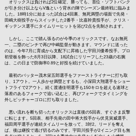
オリックスは負ければ2位確定、勝っても、首位・ソフトバンク
が引き分け以上ならV逸という背水の陣でシーズン最終戦に臨みま
した。18時1分に始まった試合は4回裏、無死満塁の場面で先発・
田嶋大樹投手からスイッチした2番手・比嘉幹貴投手が、クリス・
ギッテンス選手にタイムリーヒットを浴び2点を先制されます。
しかし、ここで踏ん張るのが今季のオリックスです。なお無死
一、二塁のピンチで再び中嶋監督が動きます。マウンドに送った
のは、今年7月に育成から支配下に昇格した宇田川優希投手。プロ
初登板を飾った8月3日以降、18試合にリリーフした23歳の右腕
は、この日まで防御率0.89と好投を続けていました。
最初のバッター茂木栄五郎選手をファーストライナーに打ち取
り、1アウト。一人歩かせ満塁とするも、小深田大翔選手をショー
トフライで2アウト。続く渡邊佳明選手も150キロを超える速球と
落差のあるフォークで追い込むと、再びフォークでタイミングを
外しピッチャーゴロに打ち取りました。
悪い流れを断ち切ったオリックスは直後の5回表、すぐさま反撃
に転じます。5回表、相手先発の田中将大投手から伏見寅威選手、
福田周平選手が連続タイムリーを放って、3対2。リードを奪え
ば、後は継投で逃げ切るのみです。宇田川投手が2イニング目も無