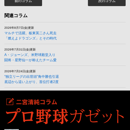
前のコラム
次のコラム
関連コラム
2026年8月7日(金)更新
マルチで活躍。板東英二さん死去
「燃えよドラゴンズ」とその時代
2026年7月31日(金)更新
A・ジョーンズ、米野球殿堂入り
闘将・星野仙一が称えたチーム愛
2026年7月24日(金)更新
“独立リーグの出世頭”角中勝也引退
底辺から這い上がり、首位打者2度