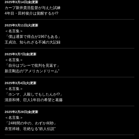
2025年3月14日(金)更新
カープ新井貴浩監督が与えた試練
4年目・田村俊介は覚醒するか!?
2025年3月11日(火)更新
＜名言集＞
「僕は通算で得点が1967もある」
王貞治、知られざる不滅の大記録
2025年3月7日(金)更新
＜名言集＞
「自分はプレーで批判を見返す」
新庄剛志の“アメリカンドリーム”
2025年3月4日(火)更新
＜名言集＞
「ホンマ、人殺しでもしたんか!?」
清原和博、巨人1年目の希望と葛藤
2025年2月28日(金)更新
＜名言集＞
「24時間の中の、わずか何秒」
衣笠祥雄、壮絶なる“鉄人伝説”