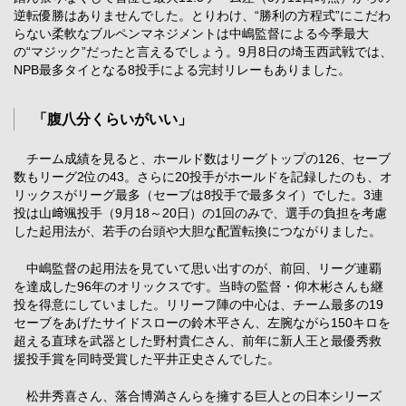
逆転優勝はありませんでした。とりわけ、“勝利の方程式”にこだわ
らない柔軟なブルペンマネジメントは中嶋監督による今季最大
の“マジック”だったと言えるでしょう。9月8日の埼玉西武戦では、
NPB最多タイとなる8投手による完封リレーもありました。
「腹八分くらいがいい」
チーム成績を見ると、ホールド数はリーグトップの126、セーブ
数もリーグ2位の43。さらに20投手がホールドを記録したのも、オ
リックスがリーグ最多（セーブは8投手で最多タイ）でした。3連
投は山﨑颯投手（9月18～20日）の1回のみで、選手の負担を考慮
した起用法が、若手の台頭や大胆な配置転換につながりました。
中嶋監督の起用法を見ていて思い出すのが、前回、リーグ連覇
を達成した96年のオリックスです。当時の監督・仰木彬さんも継
投を得意にしていました。リリーフ陣の中心は、チーム最多の19
セーブをあげたサイドスローの鈴木平さん、左腕ながら150キロを
超える直球を武器とした野村貴仁さん、前年に新人王と最優秀救
援投手賞を同時受賞した平井正史さんでした。
松井秀喜さん、落合博満さんらを擁する巨人との日本シリーズ