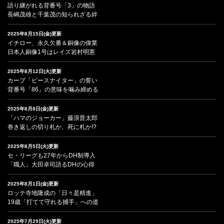
語り継がれる背番号「3」の物語
長嶋茂雄と千葉茂の知られざる絆
2025年8月15日(金)更新
イチロー、永久欠番＆銅像の偉業
日本人銅像1号はレイズ岩村明憲
2025年8月12日(火)更新
カープ「ピースナイター」の誓い
背番号「86」の意味を噛み締める
2025年8月8日(金)更新
「ハマのジョーカー」藤浪晋太郎
巻き返しの切り札か、死に札か!?
2025年8月5日(火)更新
セ・リーグも27年からDH制導入
「職人」大田卓司語るDHの心得
2025年8月1日(金)更新
ロッテ寺地隆成の「日々是精進」
19歳「打てて守れる捕手」への道
2025年7月29日(火)更新