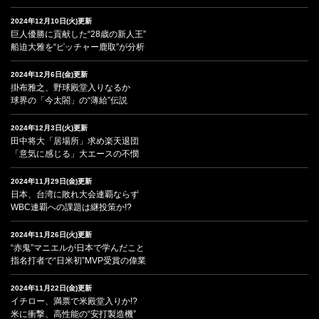
2024年12月10日(火)更新
巨人優勝に貢献した“28歳の新人王”
船迫大雅を“ピッチャー鹿取”が分析
2024年12月6日(金)更新
掛布雅之、野球殿堂入りなるか
球界の「今太閤」の“薄給”伝説
2024年12月3日(火)更新
田中将大「居場所」求め楽天退団
「意気に感じる」大エースの不憫
2024年11月29日(金)更新
日本、台湾に敗れ大会連覇ならず
WBC連覇への課題は継投策か!?
2024年11月26日(火)更新
“赤鬼”マニエルが日本で学んだこと
指名打者で“日米初”MVP受賞の偉業
2024年11月22日(金)更新
イチロー、満票で米殿堂入りか!?
米に衝撃、高性能の“安打製造機”