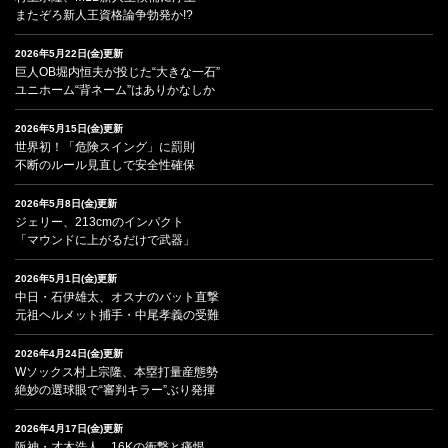
またぞろ新人王資格論争勃発か!?
2026年5月22日(金)更新
巨人OB堀内恒夫が投じた“大きな一石”
ユニホーム“背ネーム”はありかなしか
2026年5月15日(金)更新
世界初！「危険スイング」に罰則
不断のルール見直しで安全性確保
2026年5月8日(金)更新
ジェリー、213cmのインパクト
「マウンドに上がるだけで武器」
2026年5月1日(金)更新
中日・石伊雄太、オスナのバット直撃
元祖ヘルメット捕手・中尾孝義の受難
2026年4月24日(金)更新
Wソックス村上宗隆、本塁打量産態勢
絶妙の選球眼で“審判キラー”ぶり発揮
2026年4月17日(金)更新
阪神・才木浩人、16Kの衝撃と痛恨