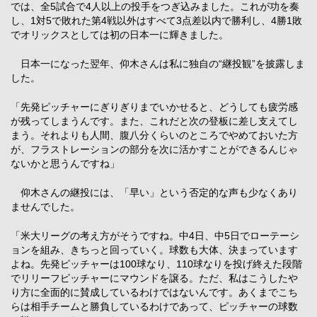
では、全5試合で4人以上の投手をつぎ込みました。これが功を奏
し、1対5で敗れた第4戦以外はすべて3点差以内で勝利し、4勝1敗
でオリックスとしては初の日本一に輝きました。
日本一になった翌年、仰木さんは私に独自の“継投観”を披露しま
した。
「先発ピッチャーにぎりぎりまでいかせると、どうしても疲労感
が残ってしまうんです。また、これだと次の登板に差し支えてし
まう。それよりも人間、腹八分くらいのところでやめておいた方
が、フラストレーションの部分を次に活かすことができるんじゃ
ないかと思うんですね」
仰木さんの継投には、「早い」という否定的な声も少なくあり
ませんでした。
「米大リーグの考え方がそうですね。中4日、中5日でローテーシ
ョンを組み、きちっと回っていく。球数も大体、決まっています
よね。先発ピッチャーは100球なり、110球なりを投げ終えた段階
でリリーフピッチャーにマウンドを譲る。ただ、私はこうしたや
り方に全面的に賛成しているわけではないんです。あくまでこち
らは相手チームと勝負しているわけであって、ピッチャーの球数