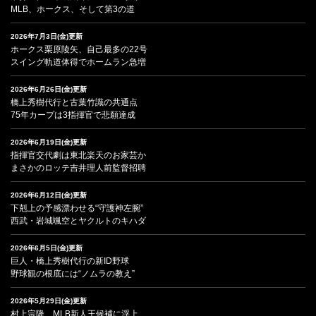
MLB、ホークス、そして第3の道
2026年7月3日(金)更新
ホークス栗原陵矢、自己最多の22号
スイング軌道体得でホームラン急増
2026年6月26日(金)更新
橋上秀樹代行と古葉竹識の共通点
75年カープは3指揮官で悲願達成
2026年6月19日(金)更新
指揮官交代劇は東北楽天のお家芸か
まさかのロッテ吉井理人前監督招聘
2026年6月12日(金)更新
下剋上の予感漂わせる“守護神左腕”
西武・岩城颯空とヤクルトのキハダ
2026年6月5日(金)更新
巨人・橋上秀樹代行の新ID野球
野球観の根底には“ノムラの教え”
2026年5月29日(金)更新
村上宗隆、MLB新人王候補に浮上