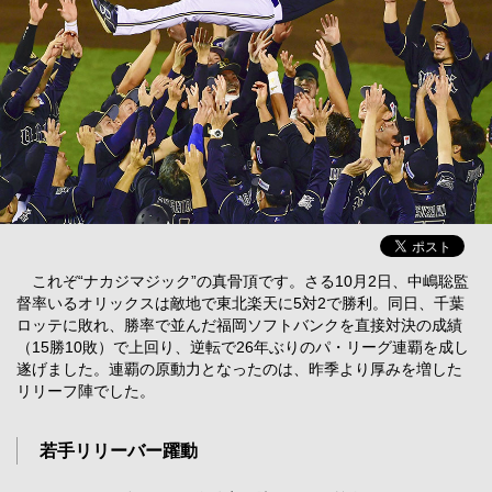
これぞ“ナカジマジック”の真骨頂です。さる10月2日、中嶋聡監
督率いるオリックスは敵地で東北楽天に5対2で勝利。同日、千葉
ロッテに敗れ、勝率で並んだ福岡ソフトバンクを直接対決の成績
（15勝10敗）で上回り、逆転で26年ぶりのパ・リーグ連覇を成し
遂げました。連覇の原動力となったのは、昨季より厚みを増した
リリーフ陣でした。
若手リリーバー躍動