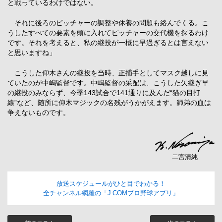
と戦っているわけではない。
それに後ろのピッチャーの調整や休養の問題も絡んでくる。こ
うしたすべての要素を頭に入れてピッチャーの交代機を探るわけ
です。それを考えると、私の継投が一概に早過ぎるとは言えない
と思いますね」
こうした仰木さんの継投を当時、正捕手としてマスク越しに見
ていたのが中嶋監督です。中嶋監督の采配は、こうした矢継ぎ早
の継投のみならず、今季143試合で141通りに及んだ“猫の目打
線”など、随所に仰木マジックの名残がうかがえます。師弟の血は
争えないものです。
二宮清純
放送スケジュールがひと目でわかる！
全チャンネル網羅の「J:COMプロ野球アプリ」