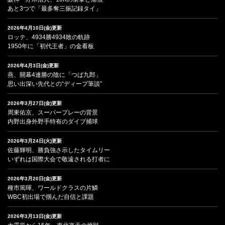
あと3つで「最多奪三振記録タイ」
2026年4月10日(金)更新
ロッテ、4934勝4934敗の軌跡
1950年に「初代王者」の金看板
2026年4月3日(金)更新
燕、開幕4連勝の陰に「つば九郎」
思い出深い先代との“ディープ筆談”
2026年3月27日(金)更新
周東佑京、スーパープレーの背景
内野出身外野手特有のダイブ捕球
2026年3月24日(火)更新
佐藤輝明、勝負強さ示したタイムリー
いずれは国際大会で敬遠される打者に
2026年3月20日(金)更新
種市篤暉、ワールドクラスの片鱗
WBC初出場で掴んだ自信と課題
2026年3月13日(金)更新