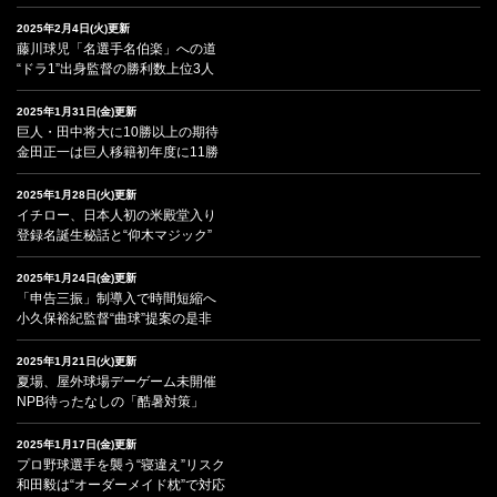
2025年2月4日(火)更新
藤川球児「名選手名伯楽」への道
“ドラ1”出身監督の勝利数上位3人
2025年1月31日(金)更新
巨人・田中将大に10勝以上の期待
金田正一は巨人移籍初年度に11勝
2025年1月28日(火)更新
イチロー、日本人初の米殿堂入り
登録名誕生秘話と“仰木マジック”
2025年1月24日(金)更新
「申告三振」制導入で時間短縮へ
小久保裕紀監督“曲球”提案の是非
2025年1月21日(火)更新
夏場、屋外球場デーゲーム未開催
NPB待ったなしの「酷暑対策」
2025年1月17日(金)更新
プロ野球選手を襲う“寝違え”リスク
和田毅は“オーダーメイド枕”で対応