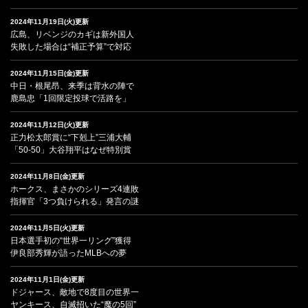
2024年11月19日(火)更新
広島、リベンジのカギは新外国人
失敗した場合は“補正予算”で対応
2024年11月15日(金)更新
中日・根尾昂、来季は背水の陣で
鹿島忠「1回限定投球で活路を」
2024年11月12日(火)更新
正力松太郎賞に“下剋上”三浦大輔
「50-50」大谷翔平はなぜ特別賞
2024年11月8日(金)更新
ホークス、まさかのシリーズ4連敗
指揮官「3つ負けられる」発言の謎
2024年11月5日(火)更新
日本選手初の“世界一リング”獲得
伊良部秀輝が語ったMLBへの夢
2024年11月1日(金)更新
ドジャース、敵地で8度目の世界一
ヤンキース、自滅招いた“魔の5回”