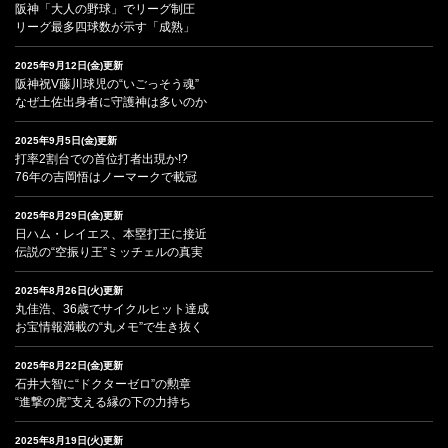
阪神「大人の野球」でリーグ制圧
リーグ最多四球数が示す「成熟」
2025年9月12日(金)更新
阪神祝V藤川球児の“いごっそう魂”
なぜ土佐出身者に守護神は多いのか
2025年9月5日(金)更新
打率2割台での首位打者出現か!?
76年の吉岡悟はノーマークで載冠
2025年8月29日(金)更新
日ハム・レイエス、本塁打王に接近
伝説の“空振り王”ミッチェルの真実
2025年8月26日(火)更新
丸佳浩、36歳でサイクルヒット達成
お宝情報満載の“丸メモ”で生き抜く
2025年8月22日(金)更新
石井大智に“ドクターゼロ”の勲章
“進撃の虎”支える縁の下の力持ち
2025年8月19日(火)更新