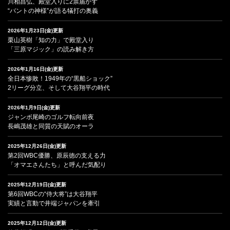
川相昌弘、殿堂入りに2票届かず
“バントの神様”が語る犠打の奥義
2026年1月23日(金)更新
栗山英樹「知の力」で殿堂入り
「三原マジック」の読み解き方
2026年1月16日(金)更新
全日本惨敗！1949年の“黒船ショック”
2リーグ分立、そして大谷翔平の時代
2026年1月9日(金)更新
ジャンボ尾崎のゴルフ転向前夜
長嶋茂雄と同質の天賦のオーラ
2025年12月26日(金)更新
第2回WBC優勝、原辰徳の支える力
「オマエさんたち」と呼んだ気配り
2025年12月19日(金)更新
第6回WBCの“侍大将”は大谷翔平
実績と言動で井端ジャパンを牽引
2025年12月12日(金)更新