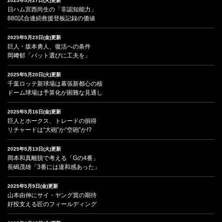
2025年5月27日(火)更新
日ハム宮西尚生の「非認知能力」
880試合連続救援登板記録の価値
2025年5月23日(金)更新
巨人・坂本勇人、復活への条件
岡﨑郁「バット選びに工夫を」
2025年5月20日(火)更新
千葉ロッテ新球場は幕張新都心の核
ドーム球場は予算化が困難な見通し
2025年5月16日(金)更新
巨人とホークス、トレードの損得
リチャードは“大砲”か“空砲”か!?
2025年5月13日(火)更新
岡本和真離脱で考える「Gの4番」
長嶋茂雄「3番には違和感あった」
2025年5月9日(金)更新
山本由伸にサイ・ヤング賞の期待
好投支える匠のフィールディング