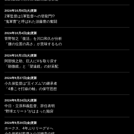
2024年10月8日(火)更新
2軍監督は1軍監督への登龍門!?
“鬼軍曹”と呼ばれた須藤豊の奮闘
2024年10月4日(金)更新
菅野智之「復活」を川口和久が分析
「腰の位置の高さ」が意味するもの
2024年10月1日(火)更新
阿部慎之助、巨人にVを取り戻す
「顕微鏡」と「望遠鏡」の好采配
2024年9月27日(金)更新
小久保監督は“王イズム”の継承者
「4番こそ打線の軸」の保守思想
2024年9月24日(火)更新
中日・立浪和義監督、辞任表明
“野球エリート”がはまった陥穽
2024年9月20日(金)更新
ホークス、4年ぶりリーグⅤへ
小久保裕紀監督と山川穂高の絆