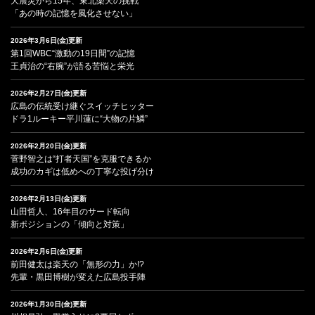
大震災から15年、東北楽天の挑戦
「あの時の記憶を風化させない」
2026年3月6日(金)更新
第1回WBC“激動の19日間”の記憶
王貞治の“右腕”が語る苦悩と栄光
2026年2月27日(金)更新
広島の伝統受け継ぐスイッチヒッター
ドラ1ルーキー平川蓮に“大物の片鱗”
2026年2月20日(金)更新
菅野智之は“打者天国”を克服できるか
成功のカギは低めへの丁寧な投げ分け
2026年2月13日(金)更新
山田哲人、16年目のサード転向
新ポジションの「傾向と対策」
2026年2月6日(金)更新
前田健太は楽天の「無形の力」か!?
先輩・黒田博樹が変えた広島投手陣
2026年1月30日(金)更新