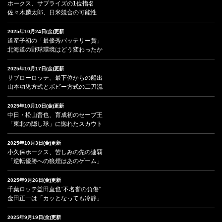
ホークス、サプライズの1位指名
佐々木麟太郎、日米競合の可能性
2025年10月24日(金)更新
道産子初の「最優秀バッテリー賞」
北海道の野球環境はどう変わったか
2025年10月17日(金)更新
サブローロッテ、最下位からの船出
山本功児方式とボビー方式の二刀流
2025年10月10日(金)更新
中日・松山晋也、育成初のセーブ王
「東北の隠し球」に惚れたスカウト
2025年10月3日(金)更新
小久保ホークス、苦しみの先の連覇
「逆転優勝への狼煙はあのゲーム」
2025年9月26日(金)更新
千葉ロッテ益田直也“不名誉の負傷”
金田正一は「カッとなっても冷静」
2025年9月19日(金)更新