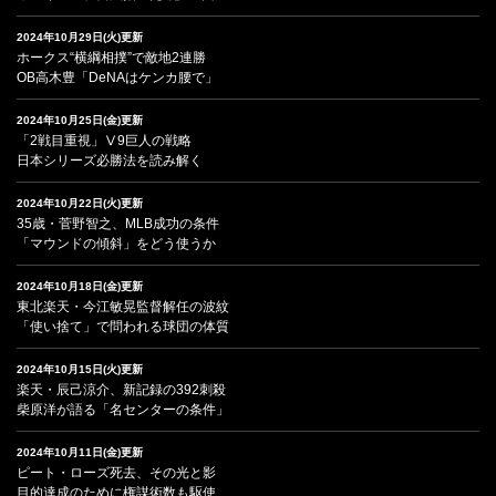
2024年10月29日(火)更新
ホークス“横綱相撲”で敵地2連勝
OB高木豊「DeNAはケンカ腰で」
2024年10月25日(金)更新
「2戦目重視」Ⅴ9巨人の戦略
日本シリーズ必勝法を読み解く
2024年10月22日(火)更新
35歳・菅野智之、MLB成功の条件
「マウンドの傾斜」をどう使うか
2024年10月18日(金)更新
東北楽天・今江敏晃監督解任の波紋
「使い捨て」で問われる球団の体質
2024年10月15日(火)更新
楽天・辰己涼介、新記録の392刺殺
柴原洋が語る「名センターの条件」
2024年10月11日(金)更新
ピート・ローズ死去、その光と影
目的達成のために権謀術数も駆使