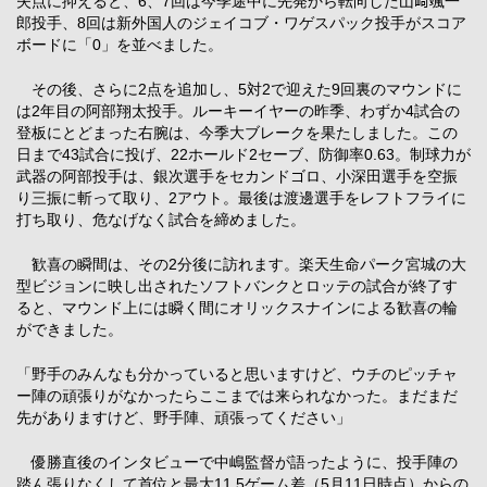
失点に抑えると、6、7回は今季途中に先発から転向した山﨑颯一
郎投手、8回は新外国人のジェイコブ・ワゲスパック投手がスコア
ボードに「0」を並べました。
その後、さらに2点を追加し、5対2で迎えた9回裏のマウンドに
は2年目の阿部翔太投手。ルーキーイヤーの昨季、わずか4試合の
登板にとどまった右腕は、今季大ブレークを果たしました。この
日まで43試合に投げ、22ホールド2セーブ、防御率0.63。制球力が
武器の阿部投手は、銀次選手をセカンドゴロ、小深田選手を空振
り三振に斬って取り、2アウト。最後は渡邊選手をレフトフライに
打ち取り、危なげなく試合を締めました。
歓喜の瞬間は、その2分後に訪れます。楽天生命パーク宮城の大
型ビジョンに映し出されたソフトバンクとロッテの試合が終了す
ると、マウンド上には瞬く間にオリックスナインによる歓喜の輪
ができました。
「野手のみんなも分かっていると思いますけど、ウチのピッチャ
ー陣の頑張りがなかったらここまでは来られなかった。まだまだ
先がありますけど、野手陣、頑張ってください」
優勝直後のインタビューで中嶋監督が語ったように、投手陣の
踏ん張りなくして首位と最大11.5ゲーム差（5月11日時点）からの