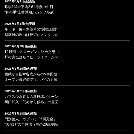
2025年4月4日(金)更新
昨季1試合平均2.61得点の中日
“神の手”上林誠知がカンフル剤
2025年4月1日(火)更新
ルーキー佐々木朗希の“悪戦苦闘”
制球難の理由は技術かメンタルか
2025年3月28日(金)更新
12球団、スローガンに込めた思い
野村克也は名コピーライターか!?
2025年3月25日(火)更新
西武が目指す谷底からのV字回復
オープン戦好調で“もしや”の予感
2025年3月21日(金)更新
カブス今永昇太の新投球パターン
川口和久「低めから低め」の意図
2025年3月18日(火)更新
門別啓人、カブスに「5回完全」
“大化け”の予感漂う虎の20歳左腕