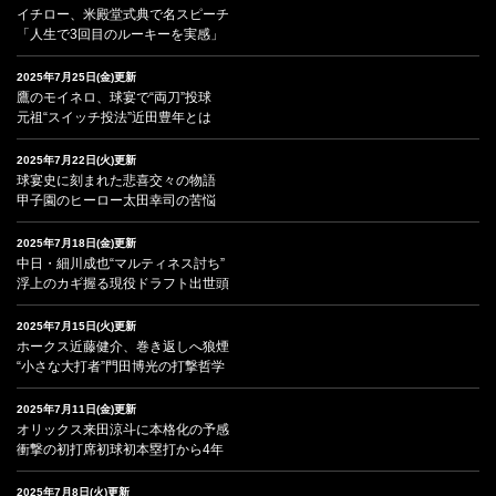
イチロー、米殿堂式典で名スピーチ
「人生で3回目のルーキーを実感」
2025年7月25日(金)更新
鷹のモイネロ、球宴で“両刀”投球
元祖“スイッチ投法”近田豊年とは
2025年7月22日(火)更新
球宴史に刻まれた悲喜交々の物語
甲子園のヒーロー太田幸司の苦悩
2025年7月18日(金)更新
中日・細川成也“マルティネス討ち”
浮上のカギ握る現役ドラフト出世頭
2025年7月15日(火)更新
ホークス近藤健介、巻き返しへ狼煙
“小さな大打者”門田博光の打撃哲学
2025年7月11日(金)更新
オリックス来田涼斗に本格化の予感
衝撃の初打席初球初本塁打から4年
2025年7月8日(火)更新