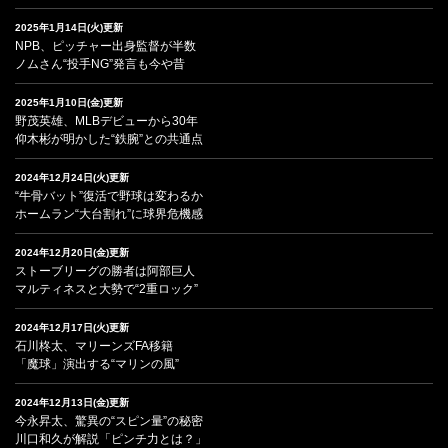
2025年1月14日(火)更新
NPB、ピッチャー出身監督が半数
ノムさん“投手NG”発言も今や昔
2025年1月10日(金)更新
野茂英雄、MLBデビューから30年
仰木彬が明かした“鉄腕”との共通点
2024年12月24日(火)更新
“牛骨バット”復活で野球は変わるか
ホームラン“大台割れ”に球界危機感
2024年12月20日(金)更新
ストーブリーグの勝者は阿部巨人
マルティネスと大勢で“2重ロック”
2024年12月17日(火)更新
石川柊太、マリーンズFA移籍
「魔球」演出する“マリンの風”
2024年12月13日(金)更新
今永昇太、驚異の“スピン量”の秘密
川口和久が解説「ピンチ力とは？」