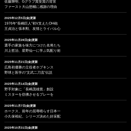
佐藤輝明、Gグラブ賞受賞の背景
ファースト大山悠輔に感謝の理由
2025年12月5日(金)更新
1976年“長嶋巨人”初V支えたOH砲
王貞治と張本勲、友情とライバル心
2025年11月28日(金)更新
選手の家族を味方につけた名将たち
川上哲治、星野仙一に学ぶ気配り術
2025年11月21日(金)更新
広島初優勝の立役者ホプキンス
野球と医学の“文武二刀流”伝説
2025年11月14日(金)更新
野手対象に「長嶋茂雄賞」創設
ミスターを彷彿させるプレーを
2025年11月7日(金)更新
ホークス、前年の屈辱晴らす日本一
小久保裕紀、シリーズ決めた好采配
2025年10月31日(金)更新