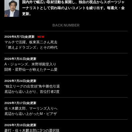
国内外で幅広い取材活動を展開し、独自の視点からスポーツジャ
ーナリストとして切れ味のよいコメントを繰り出す。毎週火・金
更新。
BACK NUMBER
2026年8月7日(金)更新
NEW
マルチで活躍。板東英二さん死去
「燃えよドラゴンズ」とその時代
2026年7月31日(金)更新
A・ジョーンズ、米野球殿堂入り
闘将・星野仙一が称えたチーム愛
2026年7月24日(金)更新
“独立リーグの出世頭”角中勝也引退
底辺から這い上がり、首位打者2度
2026年7月17日(金)更新
佐々木麟太郎、マーリンズ入りへ
底辺から這い上がったM・ピアザ
2026年7月10日(金)更新
豪打・佐々木麟太郎に3つの選択肢