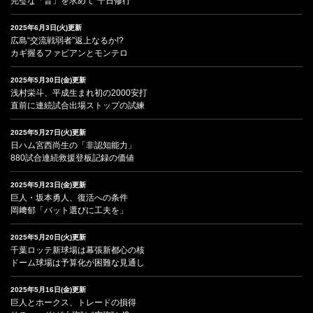
完璧な「音」を求めて“千日修行”
2025年6月3日(火)更新
広島“交流戦弱者”返上なるか!?
カギ握るファビアンとモンテロ
2025年5月30日(金)更新
浅村栄斗、平成生まれ初の2000安打
直前に連続試合出場ストップの試練
2025年5月27日(火)更新
日ハム宮西尚生の「非認知能力」
880試合連続救援登板記録の価値
2025年5月23日(金)更新
巨人・坂本勇人、復活への条件
岡﨑郁「バット選びに工夫を」
2025年5月20日(火)更新
千葉ロッテ新球場は幕張新都心の核
ドーム球場は予算化が困難な見通し
2025年5月16日(金)更新
巨人とホークス、トレードの損得