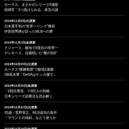
ホークス、まさかのシリーズ4連敗
指揮官「3つ負けられる」発言の謎
2024年11月5日(火)更新
日本選手初の“世界一リング”獲得
伊良部秀輝が語ったMLBへの夢
2024年11月1日(金)更新
ドジャース、敵地で8度目の世界一
ヤンキース、自滅招いた“魔の5回”
2024年10月29日(火)更新
ホークス“横綱相撲”で敵地2連勝
OB高木豊「DeNAはケンカ腰で」
2024年10月25日(金)更新
「2戦目重視」Ⅴ9巨人の戦略
日本シリーズ必勝法を読み解く
2024年10月22日(火)更新
35歳・菅野智之、MLB成功の条件
「マウンドの傾斜」をどう使うか
2024年10月18日(金)更新