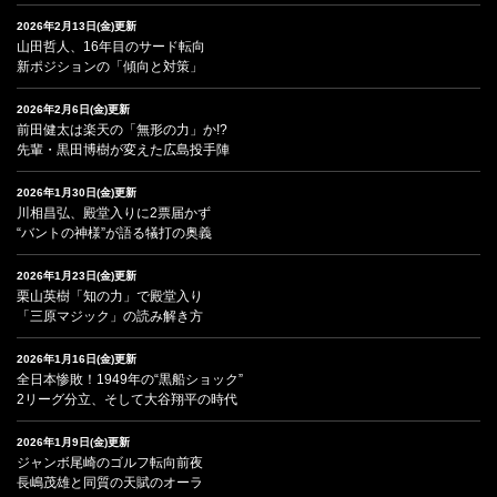
2026年2月13日(金)更新
山田哲人、16年目のサード転向
新ポジションの「傾向と対策」
2026年2月6日(金)更新
前田健太は楽天の「無形の力」か!?
先輩・黒田博樹が変えた広島投手陣
2026年1月30日(金)更新
川相昌弘、殿堂入りに2票届かず
“バントの神様”が語る犠打の奥義
2026年1月23日(金)更新
栗山英樹「知の力」で殿堂入り
「三原マジック」の読み解き方
2026年1月16日(金)更新
全日本惨敗！1949年の“黒船ショック”
2リーグ分立、そして大谷翔平の時代
2026年1月9日(金)更新
ジャンボ尾崎のゴルフ転向前夜
長嶋茂雄と同質の天賦のオーラ