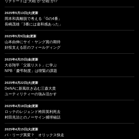
リチャードは“大砲”か“空砲”か!?
2025年5月13日(火)更新
岡本和真離脱で考える「Gの4番」
長嶋茂雄「3番には違和感あった」
2025年5月9日(金)更新
山本由伸にサイ・ヤング賞の期待
好投支える匠のフィールディング
2025年4月25日(金)更新
大谷翔平「父親リスト」に学ぶ
NPB「慶弔制度」は喫緊の課題
2025年4月22日(火)更新
DeNAに新風吹き込む三森大貴
ユーティリティーの強み活かす
2025年4月18日(金)更新
ロッテのレジェンド袴田英利死去
村田兆治とのノーサイン捕球秘話
2025年4月15日(火)更新
パ・リーグ異変？ オリックス快走