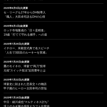
2025年8月5日(火)更新
セ・リーグも27年からDH制導入
「職人」大田卓司語るDHの心得
2025年8月1日(金)更新
ロッテ寺地隆成の「日々是精進」
19歳「打てて守れる捕手」への道
2025年7月29日(火)更新
イチロー、米殿堂式典で名スピーチ
「人生で3回目のルーキーを実感」
2025年7月25日(金)更新
鷹のモイネロ、球宴で“両刀”投球
元祖“スイッチ投法”近田豊年とは
2025年7月22日(火)更新
球宴史に刻まれた悲喜交々の物語
甲子園のヒーロー太田幸司の苦悩
2025年7月18日(金)更新
中日・細川成也“マルティネス討ち”
浮上のカギ握る現役ドラフト出世頭