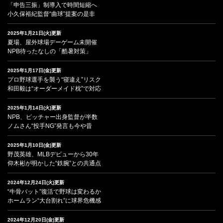
「申告三振」制導入で時間短縮へ
小久保裕紀監督“曲球”提案の是非
2025年1月21日(火)更新
夏場、屋外球場デーゲーム未開催
NPB待ったなしの「酷暑対策」
2025年1月17日(金)更新
プロ野球選手を襲う“寝違え”リスク
和田毅は“オーダーメイド枕”で対応
2025年1月14日(火)更新
NPB、ピッチャー出身監督が半数
ノムさん“投手NG”発言も今や昔
2025年1月10日(金)更新
野茂英雄、MLBデビューから30年
仰木彬が明かした“鉄腕”との共通点
2024年12月24日(火)更新
“牛骨バット”復活で野球は変わるか
ホームラン“大台割れ”に球界危機感
2024年12月20日(金)更新