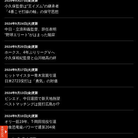
2024年9月27日(金)更新
小久保監督は“王イズム”の継承者
「4番こそ打線の軸」の保守思想
2024年9月24日(火)更新
中日・立浪和義監督、辞任表明
“野球エリート”がはまった陥穽
2024年9月20日(金)更新
ホークス、4年ぶりリーグⅤへ
小久保裕紀監督と山川穂高の絆
2024年9月17日(火)更新
ヒットマイスター青木宣親引退
日米2723安打は「勇気」の対価
2024年9月13日(金)更新
ビシエド、中日退団で新天地熱望
ベストマッチングは貧打広島か!?
2024年9月10日(火)更新
オリ一筋19年、T-岡田現役引退
肉食恐竜級パワーで通算204発