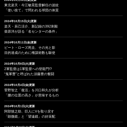
東北楽天・今江敏晃監督解任の波紋
「使い捨て」で問われる球団の体質
2024年10月15日(火)更新
楽天・辰己涼介、新記録の392刺殺
柴原洋が語る「名センターの条件」
2024年10月11日(金)更新
ピート・ローズ死去、その光と影
目的達成のために権謀術数も駆使
2024年10月8日(火)更新
2軍監督は1軍監督への登龍門!?
“鬼軍曹”と呼ばれた須藤豊の奮闘
2024年10月4日(金)更新
菅野智之「復活」を川口和久が分析
「腰の位置の高さ」が意味するもの
2024年10月1日(火)更新
阿部慎之助、巨人にVを取り戻す
「顕微鏡」と「望遠鏡」の好采配