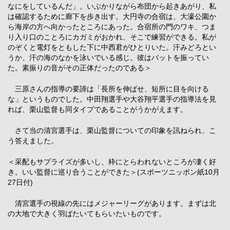
なにをしているんだ」。いぶかりながら布団から起きあがり、私
は確認するために廊下を歩き出す。大円寺の合宿は、大濠公園か
ら海岸の方へ向かったところにあった。合宿所の門のワキ、つま
り入り口のことろにカガミがおかれ、そこで練習ができる。私が
のぞくと電灯をともした下に中西君がひとりいた。汗みどろとい
うか、汗の海のなかを泳いでいる感じ。彼はバットを振ってい
た。素振りの音がその正体だったのである＞
三原さんの指導の要諦は「長所を伸ばせ、短所に目を向ける
な」というものでした。中田翔選手や大谷翔平選手の指導法を見
れば、栗山監督も同タイプであることがうかがえます。
さて当の清宮選手は、栗山監督についての印象を訊ねられ、こ
う答えました。
＜采配もサプライズが多いし、枠にとらわれないところが凄く好
き。いい監督に巡り合うことができた＞(スポーツニッポン紙10月
27日付)
清宮選手の視線の先にはメジャーリーグがあります。まずは北
の大地で大きく羽ばたいてもらいたいものです。