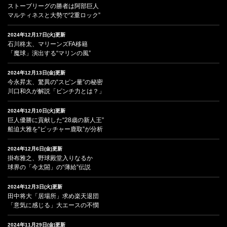
ストーブリーグの勝者は阿部巨人
マルティネスと大勢で“2重ロック”
2024年12月17日(火)更新
石川柊太、マリーンズFA移籍
「魔球」演出する“マリンの風”
2024年12月13日(金)更新
今永昇太、驚異の“スピン量”の秘密
川口和久が解説「ピンチ力とは？」
2024年12月10日(火)更新
巨人優勝に貢献した“28歳の新人王”
船迫大雅を“ピッチャー鹿取”が分析
2024年12月6日(金)更新
掛布雅之、野球殿堂入りなるか
球界の「今太閤」の“薄給”伝説
2024年12月3日(火)更新
田中将大「居場所」求め楽天退団
「意気に感じる」大エースの不憫
2024年11月29日(金)更新