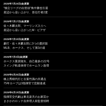
2026年7月24日(金)更新
“独立リーグの出世頭”角中勝也引退
底辺から這い上がり、首位打者2度
2026年7月17日(金)更新
佐々木麟太郎、マーリンズ入りへ
底辺から這い上がったM・ピアザ
2026年7月10日(金)更新
豪打・佐々木麟太郎に3つの選択肢
MLB、ホークス、そして第3の道
2026年7月3日(金)更新
ホークス栗原陵矢、自己最多の22号
スイング軌道体得でホームラン急増
2026年6月26日(金)更新
橋上秀樹代行と古葉竹識の共通点
75年カープは3指揮官で悲願達成
2026年6月19日(金)更新
指揮官交代劇は東北楽天のお家芸か
まさかのロッテ吉井理人前監督招聘