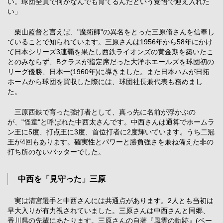
い。球団全員で何がなんでも育てるんだという覚悟で迎え入れた
い」
栗山監督と言えば、"魔術師"の異名をとった三原脩さんを信奉し
ていることで知られています。三原さんは1956年から58年にかけ
て日本シリーズ3連覇を果たし西鉄ライオンズの黄金期を築いたこ
とのみならず、Bクラスが指定席だった大洋ホエールズを球団初の
リーグ優勝、日本一(1960年)に導きました。また日本ハムが日拓
ホームから球団を買収した際には、球団社長兼代表も務めまし
た。
三原西鉄で育った強打者として、真っ先に名前が浮かぶの
が、"怪童"と呼ばれた中西太さんです。中西さんは通算でホームラ
ン王に5度、打点王に3度、首位打者に2度輝いています。うち二冠
王が4回もあります。確実性とパワーと勝負強さを兼ね備えた非の
打ち所のないバッターでした。
中西を「見守った」三原
実は清宮選手と中西さんには共通点があります。2人とも当初は
早大入りが有力視されていました。三原さんは中西さんと同郷、
香川県の先輩にあたります。三原さんの自著『風雲の軌跡』(ベー