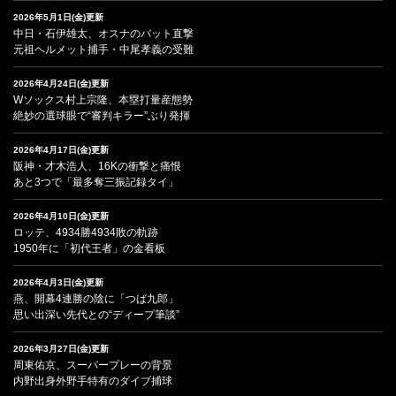
2026年5月1日(金)更新
中日・石伊雄太、オスナのバット直撃
元祖ヘルメット捕手・中尾孝義の受難
2026年4月24日(金)更新
Wソックス村上宗隆、本塁打量産態勢
絶妙の選球眼で“審判キラー”ぶり発揮
2026年4月17日(金)更新
阪神・才木浩人、16Kの衝撃と痛恨
あと3つで「最多奪三振記録タイ」
2026年4月10日(金)更新
ロッテ、4934勝4934敗の軌跡
1950年に「初代王者」の金看板
2026年4月3日(金)更新
燕、開幕4連勝の陰に「つば九郎」
思い出深い先代との“ディープ筆談”
2026年3月27日(金)更新
周東佑京、スーパープレーの背景
内野出身外野手特有のダイブ捕球