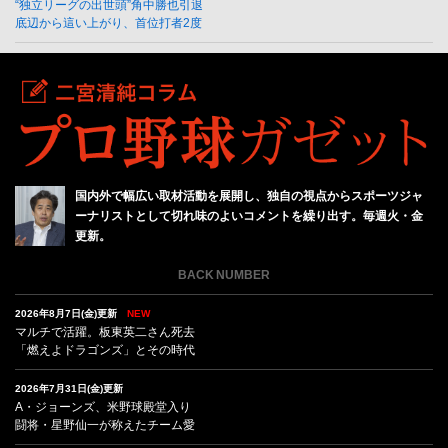
“独立リーグの出世頭”角中勝也引退
底辺から這い上がり、首位打者2度
国内外で幅広い取材活動を展開し、独自の視点からスポーツジャ
ーナリストとして切れ味のよいコメントを繰り出す。毎週火・金
更新。
BACK NUMBER
2026年8月7日(金)更新
NEW
マルチで活躍。板東英二さん死去
「燃えよドラゴンズ」とその時代
2026年7月31日(金)更新
A・ジョーンズ、米野球殿堂入り
闘将・星野仙一が称えたチーム愛