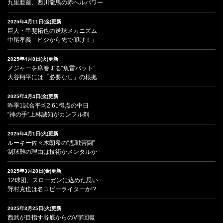
九里亜蓮、西川龍馬の赤ヘルパワー
2025年4月11日(金)更新
巨人・甲斐拓也の送球メカニズム
中尾孝義「ヒジから先で叩け！」
2025年4月8日(火)更新
メジャーを席巻する“魚雷バット”
大谷翔平には「必要なし」の根拠
2025年4月4日(金)更新
昨季1試合平均2.61得点の中日
“神の手”上林誠知がカンフル剤
2025年4月1日(火)更新
ルーキー佐々木朗希の“悪戦苦闘”
制球難の理由は技術かメンタルか
2025年3月28日(金)更新
12球団、スローガンに込めた思い
野村克也は名コピーライターか!?
2025年3月25日(火)更新
西武が目指す谷底からのV字回復