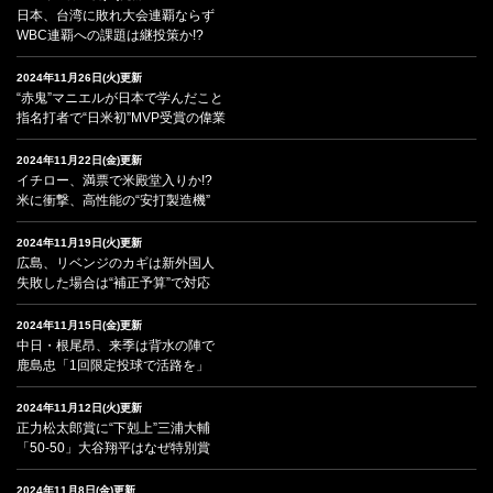
日本、台湾に敗れ大会連覇ならず
WBC連覇への課題は継投策か!?
2024年11月26日(火)更新
“赤鬼”マニエルが日本で学んだこと
指名打者で“日米初”MVP受賞の偉業
2024年11月22日(金)更新
イチロー、満票で米殿堂入りか!?
米に衝撃、高性能の“安打製造機”
2024年11月19日(火)更新
広島、リベンジのカギは新外国人
失敗した場合は“補正予算”で対応
2024年11月15日(金)更新
中日・根尾昂、来季は背水の陣で
鹿島忠「1回限定投球で活路を」
2024年11月12日(火)更新
正力松太郎賞に“下剋上”三浦大輔
「50-50」大谷翔平はなぜ特別賞
2024年11月8日(金)更新