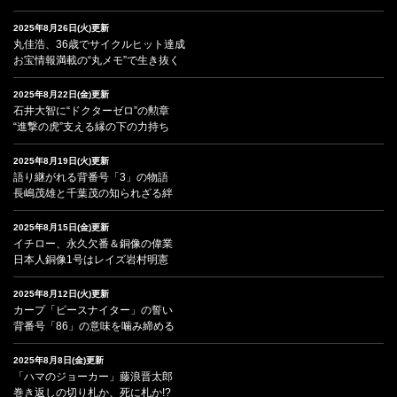
2025年8月26日(火)更新
丸佳浩、36歳でサイクルヒット達成
お宝情報満載の“丸メモ”で生き抜く
2025年8月22日(金)更新
石井大智に“ドクターゼロ”の勲章
“進撃の虎”支える縁の下の力持ち
2025年8月19日(火)更新
語り継がれる背番号「3」の物語
長嶋茂雄と千葉茂の知られざる絆
2025年8月15日(金)更新
イチロー、永久欠番＆銅像の偉業
日本人銅像1号はレイズ岩村明憲
2025年8月12日(火)更新
カープ「ピースナイター」の誓い
背番号「86」の意味を噛み締める
2025年8月8日(金)更新
「ハマのジョーカー」藤浪晋太郎
巻き返しの切り札か、死に札か!?