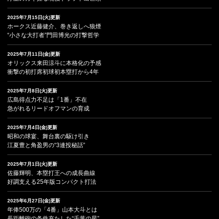
2025年7月15日(火)更新
ホークス近藤健介、巻き返しへ狼煙
“小さな大打者”門田博光の打撃哲学
2025年7月11日(金)更新
オリックス来田涼斗に本格化の予感
衝撃の初打席初球初本塁打から4年
2025年7月8日(火)更新
広島得点力不足は「1番」不在
急がれるリードオフマンの育成
2025年7月4日(金)更新
昭和の球宴、舞台裏の駆け引き
江夏豊と角盈男の“3連投秘話”
2025年7月1日(火)更新
佐藤輝明、本塁打王への成長曲線
好調支える25年版コンパクト打法
2025年6月27日(金)更新
年俸500万の「4番」山本大斗とは
長距離砲の条件充たした“千葉の星”