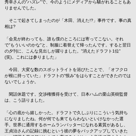
秀幸さんの"ハズレ"で、今のようにメディアから騒がれることもあ
りませんでした。
そこで起きてしまったのが「木田、消えた!?」事件です。事の真
相は?
「会見が終わっても、誰も僕のところには寄ってこない。それ
で"もういいのかな"と、制服に着替えて帰ったんです。すると翌日
の夕刊に、こんな見出しが躍りました。"消えたドラフト1位"
(笑)。これには参りました」
今回、大変な数のスポットライトを浴びたことで、「オフクロ
が根に持っていた」ドラフトの"恨み"をはらすことができたのでは
ないでしょうか。
閑話休題です。交渉権獲得を受けて、日本ハムの栗山英樹監督
は、こう語りました。
「心の底から嬉しかった。ドラフトで久しぶりにこういう気持ち
になりましたね。何が何でも来てもらわないといけなかった選
手。世界に通用するホームランバッターになれる素質があるし、
王貞治さんの記録に挑むという彼の夢をバックアップしていきた