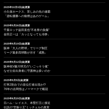
2025年10月3日(金)更新
小久保ホークス、苦しみの先の連覇
「逆転優勝への狼煙はあのゲーム」
2025年9月26日(金)更新
千葉ロッテ益田直也“不名誉の負傷”
金田正一は「カッとなっても冷静」
2025年9月19日(金)更新
阪神「大人の野球」でリーグ制圧
リーグ最多四球数が示す「成熟」
2025年9月12日(金)更新
阪神祝V藤川球児の“いごっそう魂”
なぜ土佐出身者に守護神は多いのか
2025年9月5日(金)更新
打率2割台での首位打者出現か!?
76年の吉岡悟はノーマークで載冠
2025年8月29日(金)更新
日ハム・レイエス、本塁打王に接近
伝説の“空振り王”ミッチェルの真実