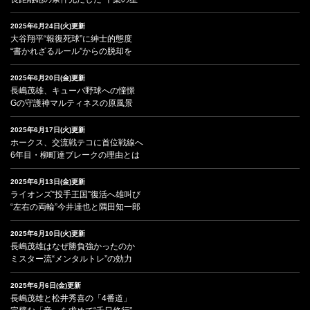
2025年6月24日(火)更新
大谷翔平“報復死球”に紳士的態度
“書かれざるルール”からの脱却を
2025年6月20日(金)更新
長嶋茂雄、キューバ野球への憧憬
Gの守護神マルティネスの原風景
2025年6月17日(火)更新
ホークス、交流戦テコに首位戦線へ
6年目・柳町達ブレークの理由とは
2025年6月13日(金)更新
ライオンズ“投手王国”復活へ雄叫び
“左右の両輪”今井達也と隅田知一郎
2025年6月10日(火)更新
長嶋茂雄はなぜ勝負強かったのか
ミスター流“メンタルトレ”の効力
2025年6月6日(金)更新
長嶋茂雄と松井秀喜の「4番道」