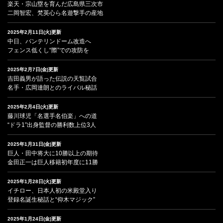
楽天・宗山塁を育んだ広島県三次市
二岡智宏、梵英心ら名遊撃手の産地
2025年2月11日(火)更新
中日、バンテリンドーム改造へ
フェンス低くし“際”での攻防を
2025年2月7日(金)更新
吉田義男が語った伝説の天覧試合
名手・広岡達朗とのライバル秘話
2025年2月4日(火)更新
藤川球児「名選手名伯楽」への道
“ドラ1”出身監督の勝利数上位3人
2025年1月31日(金)更新
巨人・田中将大に10勝以上の期待
金田正一は巨人移籍初年度に11勝
2025年1月28日(火)更新
イチロー、日本人初の米殿堂入り
登録名誕生秘話と“仰木マジック”
2025年1月24日(金)更新