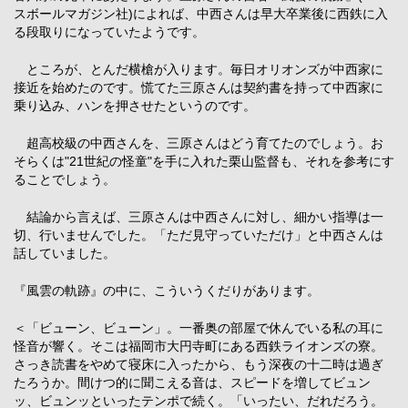
スボールマガジン社)によれば、中西さんは早大卒業後に西鉄に入
る段取りになっていたようです。
ところが、とんだ横槍が入ります。毎日オリオンズが中西家に
接近を始めたのです。慌てた三原さんは契約書を持って中西家に
乗り込み、ハンを押させたというのです。
超高校級の中西さんを、三原さんはどう育てたのでしょう。お
そらくは"21世紀の怪童"を手に入れた栗山監督も、それを参考にす
ることでしょう。
結論から言えば、三原さんは中西さんに対し、細かい指導は一
切、行いませんでした。「ただ見守っていただけ」と中西さんは
話していました。
『風雲の軌跡』の中に、こういうくだりがあります。
＜「ビューン、ビューン」。一番奥の部屋で休んでいる私の耳に
怪音が響く。そこは福岡市大円寺町にある西鉄ライオンズの寮。
さっき読書をやめて寝床に入ったから、もう深夜の十二時は過ぎ
たろうか。間けつ的に聞こえる音は、スピードを増してビュン
ッ、ビュンッといったテンポで続く。「いったい、だれだろう。