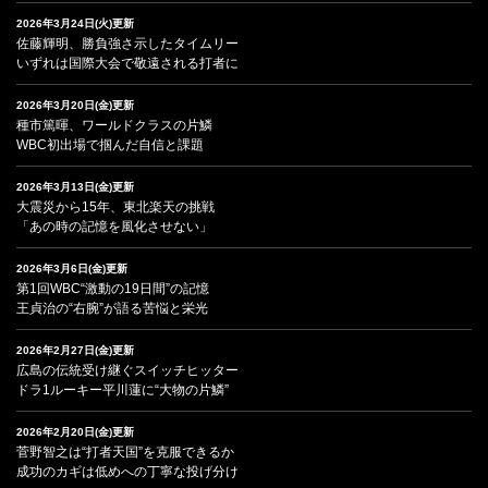
2026年3月24日(火)更新
佐藤輝明、勝負強さ示したタイムリー
いずれは国際大会で敬遠される打者に
2026年3月20日(金)更新
種市篤暉、ワールドクラスの片鱗
WBC初出場で掴んだ自信と課題
2026年3月13日(金)更新
大震災から15年、東北楽天の挑戦
「あの時の記憶を風化させない」
2026年3月6日(金)更新
第1回WBC“激動の19日間”の記憶
王貞治の“右腕”が語る苦悩と栄光
2026年2月27日(金)更新
広島の伝統受け継ぐスイッチヒッター
ドラ1ルーキー平川蓮に“大物の片鱗”
2026年2月20日(金)更新
菅野智之は“打者天国”を克服できるか
成功のカギは低めへの丁寧な投げ分け