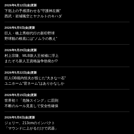
2026年6月12日(金)更新
下剋上の予感漂わせる“守護神左腕”
西武・岩城颯空とヤクルトのキハダ
2026年6月5日(金)更新
巨人・橋上秀樹代行の新ID野球
野球観の根底には“ノムラの教え”
2026年5月29日(金)更新
村上宗隆、MLB新人王候補に浮上
またぞろ新人王資格論争勃発か!?
2026年5月22日(金)更新
巨人OB堀内恒夫が投じた“大きな一石”
ユニホーム“背ネーム”はありかなしか
2026年5月15日(金)更新
世界初！「危険スイング」に罰則
不断のルール見直しで安全性確保
2026年5月8日(金)更新
ジェリー、213cmのインパクト
「マウンドに上がるだけで武器」