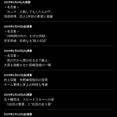
2025年3月4日(火)更新
＜名言集＞
「ホンマ、人殺しでもしたんか!?」
清原和博、巨人1年目の希望と葛藤
2025年2月28日(金)更新
＜名言集＞
「24時間の中の、わずか何秒」
衣笠祥雄、壮絶なる“鉄人伝説”
2025年2月25日(火)更新
＜名言集＞
「尻の穴から煙が出るまで吸え」
大器を覚醒させた長嶋茂雄の一喝
2025年2月21日(金)更新
村上宗隆、外野練習指示の背景
チーム事情と本人の利得も考慮
2025年2月18日(火)更新
五十幡亮汰、スピードスターへの道
「1歩目が重要」と“伝説の走り屋”
2025年2月14日(金)更新