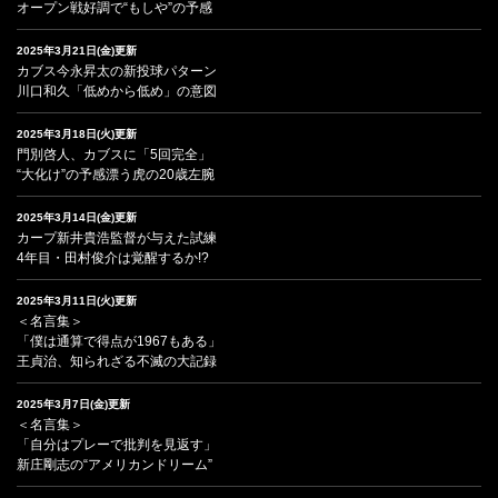
オープン戦好調で“もしや”の予感
2025年3月21日(金)更新
カブス今永昇太の新投球パターン
川口和久「低めから低め」の意図
2025年3月18日(火)更新
門別啓人、カブスに「5回完全」
“大化け”の予感漂う虎の20歳左腕
2025年3月14日(金)更新
カープ新井貴浩監督が与えた試練
4年目・田村俊介は覚醒するか!?
2025年3月11日(火)更新
＜名言集＞
「僕は通算で得点が1967もある」
王貞治、知られざる不滅の大記録
2025年3月7日(金)更新
＜名言集＞
「自分はプレーで批判を見返す」
新庄剛志の“アメリカンドリーム”