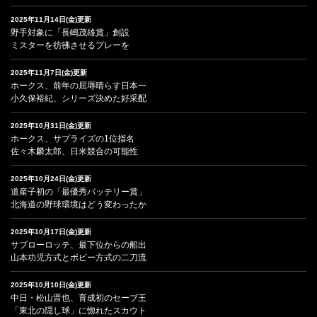
2025年11月14日(金)更新
野手対象に「長嶋茂雄賞」創設
ミスターを彷彿させるプレーを
2025年11月7日(金)更新
ホークス、前年の屈辱晴らす日本一
小久保裕紀、シリーズ決めた好采配
2025年10月31日(金)更新
ホークス、サプライズの1位指名
佐々木麟太郎、日米競合の可能性
2025年10月24日(金)更新
道産子初の「最優秀バッテリー賞」
北海道の野球環境はどう変わったか
2025年10月17日(金)更新
サブローロッテ、最下位からの船出
山本功児方式とボビー方式の二刀流
2025年10月10日(金)更新
中日・松山晋也、育成初のセーブ王
「東北の隠し球」に惚れたスカウト