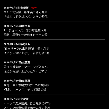
2026年8月7日(金)更新
NEW
マルチで活躍。板東英二さん死去
「燃えよドラゴンズ」とその時代
2026年7月31日(金)更新
A・ジョーンズ、米野球殿堂入り
闘将・星野仙一が称えたチーム愛
2026年7月24日(金)更新
“独立リーグの出世頭”角中勝也引退
底辺から這い上がり、首位打者2度
2026年7月17日(金)更新
佐々木麟太郎、マーリンズ入りへ
底辺から這い上がったM・ピアザ
2026年7月10日(金)更新
豪打・佐々木麟太郎に3つの選択肢
MLB、ホークス、そして第3の道
2026年7月3日(金)更新
ホークス栗原陵矢、自己最多の22号
スイング軌道体得でホームラン急増