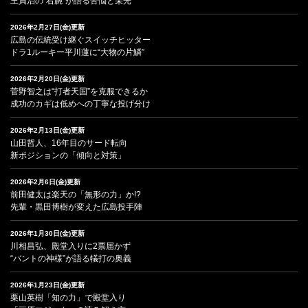
王貞治の“右腕”が語る苦悩と栄光
2026年2月27日(金)更新
広島の伝統受け継ぐスイッチヒッター
ドラ1ルーキー平川蓮に“大物の片鱗”
2026年2月20日(金)更新
菅野智之は“打者天国”を克服できるか
成功のカギは低めへの丁寧な投げ分け
2026年2月13日(金)更新
山田哲人、16年目のサード転向
新ポジションの「傾向と対策」
2026年2月6日(金)更新
前田健太は楽天の「無形の力」か!?
先輩・黒田博樹が変えた広島投手陣
2026年1月30日(金)更新
川相昌弘、殿堂入りに2票届かず
“バントの神様”が語る犠打の奥義
2026年1月23日(金)更新
栗山英樹「知の力」で殿堂入り