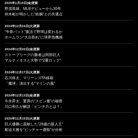
2025年1月10日(金)更新
野茂英雄、MLBデビューから30年
仰木彬が明かした“鉄腕”との共通点
2024年12月24日(火)更新
“牛骨バット”復活で野球は変わるか
ホームラン“大台割れ”に球界危機感
2024年12月20日(金)更新
ストーブリーグの勝者は阿部巨人
マルティネスと大勢で“2重ロック”
2024年12月17日(火)更新
石川柊太、マリーンズFA移籍
「魔球」演出する“マリンの風”
2024年12月13日(金)更新
今永昇太、驚異の“スピン量”の秘密
川口和久が解説「ピンチ力とは？」
2024年12月10日(火)更新
巨人優勝に貢献した“28歳の新人王”
船迫大雅を“ピッチャー鹿取”が分析