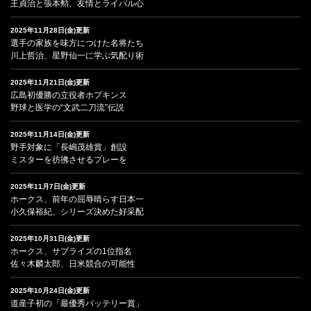
王貞治と張本勲、友情とライバル心
2025年11月28日(金)更新
選手の家族を味方につけた名将たち
川上哲治、星野仙一に学ぶ気配り術
2025年11月21日(金)更新
広島初優勝の立役者ホプキンス
野球と医学の“文武二刀流”伝説
2025年11月14日(金)更新
野手対象に「長嶋茂雄賞」創設
ミスターを彷彿させるプレーを
2025年11月7日(金)更新
ホークス、前年の屈辱晴らす日本一
小久保裕紀、シリーズ決めた好采配
2025年10月31日(金)更新
ホークス、サプライズの1位指名
佐々木麟太郎、日米競合の可能性
2025年10月24日(金)更新
道産子初の「最優秀バッテリー賞」