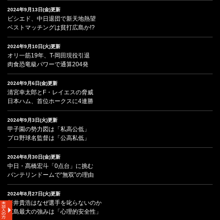
2024年9月13日(金)更新
ビシエド、中日退団で新天地熱望
ベストマッチングは貧打広島か!?
2024年9月10日(火)更新
オリ一筋19年、T-岡田現役引退
肉食恐竜級パワーで通算204発
2024年9月6日(金)更新
清宮幸太郎とF・レイエスの脅威
日本ハム、首位ホークスに4連勝
2024年9月3日(火)更新
甲子園の勢力図は「私高公低」
プロ野球名監督は「公高私低」
2024年8月30日(金)更新
中日・髙橋宏斗「0点台」に挑む
バンテリンドームで“無双”の理由
2024年8月27日(火)更新
新井貴浩はなぜ選手を叱らないのか
広島最大の強みは「心理的安全性」