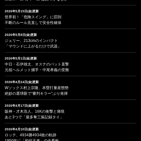
2026年5月15日(金)更新
世界初！「危険スイング」に罰則
不断のルール見直しで安全性確保
2026年5月8日(金)更新
ジェリー、213cmのインパクト
「マウンドに上がるだけで武器」
2026年5月1日(金)更新
中日・石伊雄太、オスナのバット直撃
元祖ヘルメット捕手・中尾孝義の受難
2026年4月24日(金)更新
Wソックス村上宗隆、本塁打量産態勢
絶妙の選球眼で“審判キラー”ぶり発揮
2026年4月17日(金)更新
阪神・才木浩人、16Kの衝撃と痛恨
あと3つで「最多奪三振記録タイ」
2026年4月10日(金)更新
ロッテ、4934勝4934敗の軌跡
1950年に「初代王者」の金看板