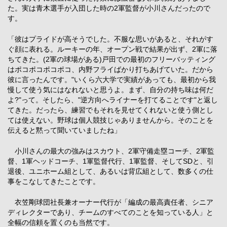
た。実は青木選手が入団した時の2軍監督が小川さんだったので
す。
「彼はプライドが高そうでした。不服な思いがあると、それがす
ぐ顔に表れる。ルーキーの年、オープン戦で結果が出ず、2軍に落
ちてきた。(2軍の球場がある)戸田での最初のフリーバッティング
はポコポコポコポコ、内野フライばかり打ちあげていた。だから
彼に言ったんです。"いくら六大学で実績があっても、最初から我
慢して使う気にはなれないと思うよ。まず、自分の持ち味は何だ
よ?"って。そしたら、"逆方向へライナーを打てることです"と返し
てきた。だったら、練習でもそれを見せてくれないと使う側とし
ては使えない。野球は個人競技じゃありませんから。そのことを
伝えると黙って聞いていましたね」
小川さんの最大の強みはスカウト、2軍守備走塁コーチ、2軍監
督、1軍ヘッドコーチ、1軍監督代行、1軍監督、そしてSDと、引
退後、ユニホーム組として、あるいは背広組として、数多くの仕
事をこなしてきたことです。
衣笠剛球団社長兼オーナー代行が「編成の最高責任者、シニア
ディレクターであり、チームのすべてのことを知っている人」と
全幅の信頼を置くのも当然です。