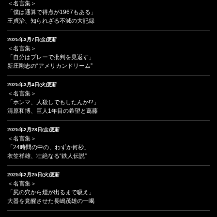
＜名言集＞
「僕は通算で得点が1967もある」
王貞治、知られざる不滅の大記録
2025年3月7日(金)更新
＜名言集＞
「自分はプレーで批判を見返す」
新庄剛志の“アメリカンドリーム”
2025年3月4日(火)更新
＜名言集＞
「ホンマ、人殺しでもしたんか!?」
清原和博、巨人1年目の希望と葛藤
2025年2月28日(金)更新
＜名言集＞
「24時間の中の、わずか何秒」
衣笠祥雄、壮絶なる“鉄人伝説”
2025年2月25日(火)更新
＜名言集＞
「尻の穴から煙が出るまで吸え」
大器を覚醒させた長嶋茂雄の一喝