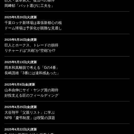
巨人・坂本勇人、復活への条件
岡﨑郁「バット選びに工夫を」
2025年5月20日(火)更新
千葉ロッテ新球場は幕張新都心の核
ドーム球場は予算化が困難な見通し
2025年5月16日(金)更新
巨人とホークス、トレードの損得
リチャードは“大砲”か“空砲”か!?
2025年5月13日(火)更新
岡本和真離脱で考える「Gの4番」
長嶋茂雄「3番には違和感あった」
2025年5月9日(金)更新
山本由伸にサイ・ヤング賞の期待
好投支える匠のフィールディング
2025年4月25日(金)更新
大谷翔平「父親リスト」に学ぶ
NPB「慶弔制度」は喫緊の課題
2025年4月22日(火)更新