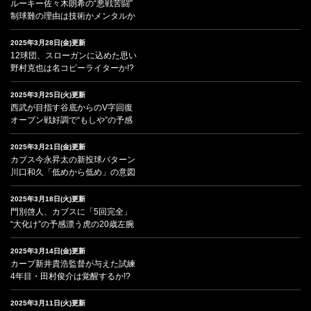
ルーキー佐々木朗希の“悪戦苦闘”
制球難の理由は技術かメンタルか
2025年3月28日(金)更新
12球団、スローガンに込めた思い
野村克也は名コピーライターか!?
2025年3月25日(火)更新
西武が目指す谷底からのV字回復
オープン戦好調で“もしや”の予感
2025年3月21日(金)更新
カブス今永昇太の新投球パターン
川口和久「低めから低め」の意図
2025年3月18日(火)更新
門別啓人、カブスに「5回完全」
“大化け”の予感漂う虎の20歳左腕
2025年3月14日(金)更新
カープ新井貴浩監督が与えた試練
4年目・田村俊介は覚醒するか!?
2025年3月11日(火)更新