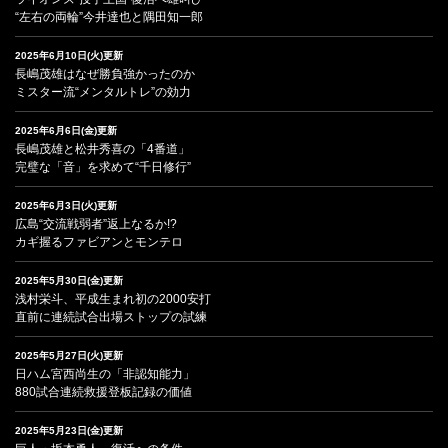
“左右の両輪”今井達也と隅田知一郎
2025年6月10日(火)更新
長嶋茂雄はなぜ勝負強かったのか
ミスター流“メンタルトレ”の効力
2025年6月6日(金)更新
長嶋茂雄と松井秀喜の「4番道」
完璧な「音」を求めて“千日修行”
2025年6月3日(火)更新
広島“交流戦弱者”返上なるか!?
カギ握るファビアンとモンテロ
2025年5月30日(金)更新
浅村栄斗、平成生まれ初の2000安打
直前に連続試合出場ストップの試練
2025年5月27日(火)更新
日ハム宮西尚生の「非認知能力」
880試合連続救援登板記録の価値
2025年5月23日(金)更新