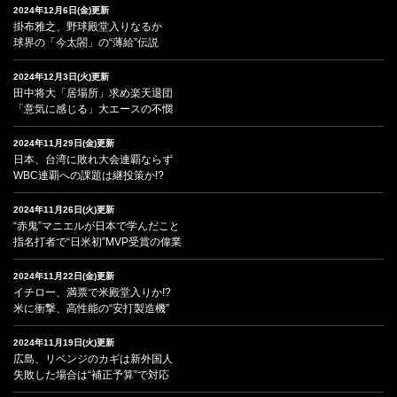
2024年12月6日(金)更新
掛布雅之、野球殿堂入りなるか
球界の「今太閤」の“薄給”伝説
2024年12月3日(火)更新
田中将大「居場所」求め楽天退団
「意気に感じる」大エースの不憫
2024年11月29日(金)更新
日本、台湾に敗れ大会連覇ならず
WBC連覇への課題は継投策か!?
2024年11月26日(火)更新
“赤鬼”マニエルが日本で学んだこと
指名打者で“日米初”MVP受賞の偉業
2024年11月22日(金)更新
イチロー、満票で米殿堂入りか!?
米に衝撃、高性能の“安打製造機”
2024年11月19日(火)更新
広島、リベンジのカギは新外国人
失敗した場合は“補正予算”で対応