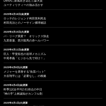
DeNAに新風吹き込む三森大貴
ユーティリティーの強み活かす
2025年4月18日(金)更新
ロッテのレジェンド袴田英利死去
村田兆治とのノーサイン捕球秘話
2025年4月15日(火)更新
パ・リーグ異変？ オリックス快走
九里亜蓮、西川龍馬の赤ヘルパワー
2025年4月11日(金)更新
巨人・甲斐拓也の送球メカニズム
中尾孝義「ヒジから先で叩け！」
2025年4月8日(火)更新
メジャーを席巻する“魚雷バット”
大谷翔平には「必要なし」の根拠
2025年4月4日(金)更新
昨季1試合平均2.61得点の中日
“神の手”上林誠知がカンフル剤
2025年4月1日(火)更新