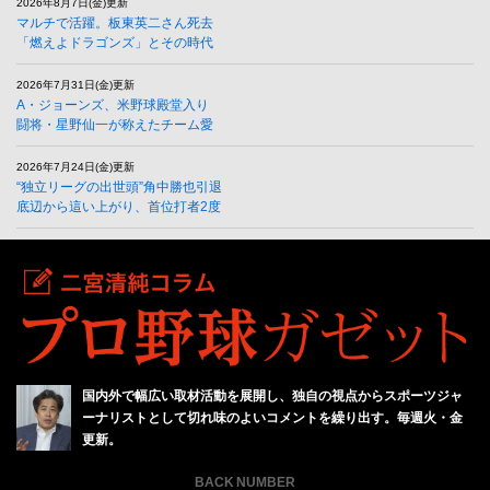
2026年8月7日(金)更新
マルチで活躍。板東英二さん死去
「燃えよドラゴンズ」とその時代
2026年7月31日(金)更新
A・ジョーンズ、米野球殿堂入り
闘将・星野仙一が称えたチーム愛
2026年7月24日(金)更新
“独立リーグの出世頭”角中勝也引退
底辺から這い上がり、首位打者2度
国内外で幅広い取材活動を展開し、独自の視点からスポーツジャ
ーナリストとして切れ味のよいコメントを繰り出す。毎週火・金
更新。
BACK NUMBER