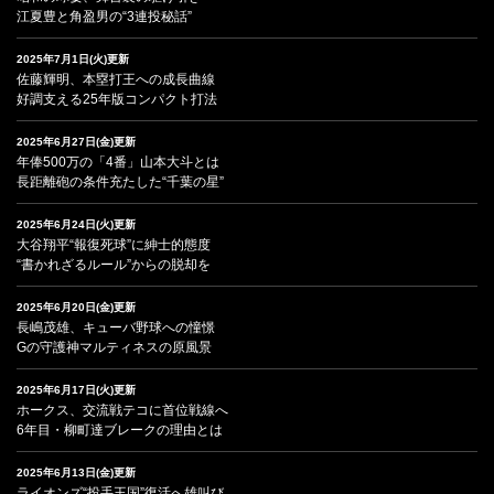
江夏豊と角盈男の“3連投秘話”
2025年7月1日(火)更新
佐藤輝明、本塁打王への成長曲線
好調支える25年版コンパクト打法
2025年6月27日(金)更新
年俸500万の「4番」山本大斗とは
長距離砲の条件充たした“千葉の星”
2025年6月24日(火)更新
大谷翔平“報復死球”に紳士的態度
“書かれざるルール”からの脱却を
2025年6月20日(金)更新
長嶋茂雄、キューバ野球への憧憬
Gの守護神マルティネスの原風景
2025年6月17日(火)更新
ホークス、交流戦テコに首位戦線へ
6年目・柳町達ブレークの理由とは
2025年6月13日(金)更新
ライオンズ“投手王国”復活へ雄叫び