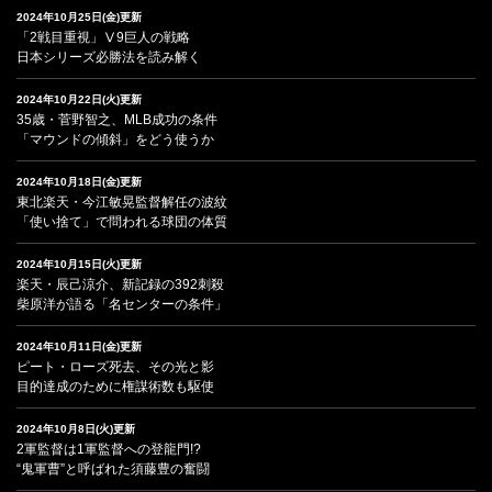
2024年10月25日(金)更新
「2戦目重視」Ⅴ9巨人の戦略
日本シリーズ必勝法を読み解く
2024年10月22日(火)更新
35歳・菅野智之、MLB成功の条件
「マウンドの傾斜」をどう使うか
2024年10月18日(金)更新
東北楽天・今江敏晃監督解任の波紋
「使い捨て」で問われる球団の体質
2024年10月15日(火)更新
楽天・辰己涼介、新記録の392刺殺
柴原洋が語る「名センターの条件」
2024年10月11日(金)更新
ピート・ローズ死去、その光と影
目的達成のために権謀術数も駆使
2024年10月8日(火)更新
2軍監督は1軍監督への登龍門!?
“鬼軍曹”と呼ばれた須藤豊の奮闘