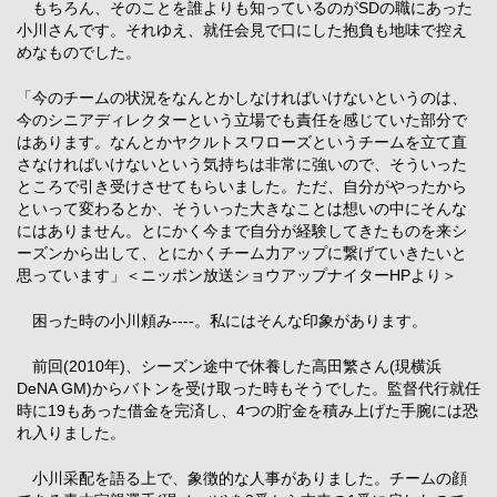
もちろん、そのことを誰よりも知っているのがSDの職にあった
小川さんです。それゆえ、就任会見で口にした抱負も地味で控え
めなものでした。
「今のチームの状況をなんとかしなければいけないというのは、
今のシニアディレクターという立場でも責任を感じていた部分で
はあります。なんとかヤクルトスワローズというチームを立て直
さなければいけないという気持ちは非常に強いので、そういった
ところで引き受けさせてもらいました。ただ、自分がやったから
といって変わるとか、そういった大きなことは想いの中にそんな
にはありません。とにかく今まで自分が経験してきたものを来シ
ーズンから出して、とにかくチーム力アップに繋げていきたいと
思っています」＜ニッポン放送ショウアップナイターHPより＞
困った時の小川頼み----。私にはそんな印象があります。
前回(2010年)、シーズン途中で休養した高田繁さん(現横浜
DeNA GM)からバトンを受け取った時もそうでした。監督代行就任
時に19もあった借金を完済し、4つの貯金を積み上げた手腕には恐
れ入りました。
小川采配を語る上で、象徴的な人事がありました。チームの顔