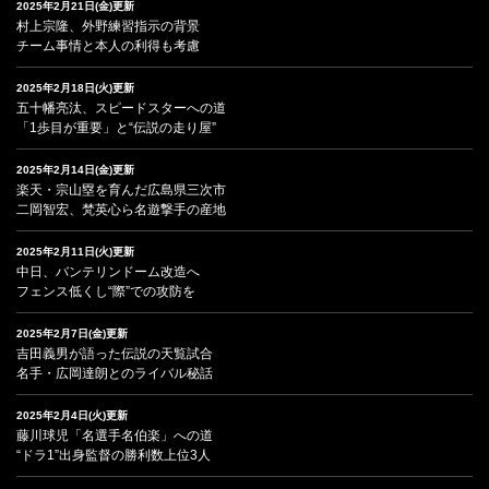
2025年2月21日(金)更新
村上宗隆、外野練習指示の背景
チーム事情と本人の利得も考慮
2025年2月18日(火)更新
五十幡亮汰、スピードスターへの道
「1歩目が重要」と“伝説の走り屋”
2025年2月14日(金)更新
楽天・宗山塁を育んだ広島県三次市
二岡智宏、梵英心ら名遊撃手の産地
2025年2月11日(火)更新
中日、バンテリンドーム改造へ
フェンス低くし“際”での攻防を
2025年2月7日(金)更新
吉田義男が語った伝説の天覧試合
名手・広岡達朗とのライバル秘話
2025年2月4日(火)更新
藤川球児「名選手名伯楽」への道
“ドラ1”出身監督の勝利数上位3人