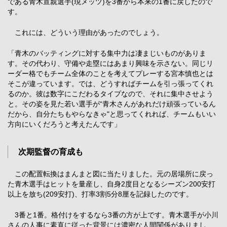
である青木宣親選手(現メッツ)を3番から本来の1番に戻したので
す。
これには、どういう理由があったのでしょう。
「青木のバッティングに対する集中力は凄まじいものがありま
す。その代わり、守備や走塁にはあまり興味を示さない。同じリ
ーダー格でもチーム全体のことを考えてプレーする宮本慎也とは
そこが違っています。では、どうすればチームを引っ張ってくれ
るのか。彼は数字にこだわるタイプなので、それに集中させよう
と。その姿を見た若い選手が“青木さんがあれだけ頑張っているん
だから、自分たちもやらなきゃ"と思ってくれれば、チームもいい
方向にいくだろうと考えたんです」
次期監督の育成も
この配置転換はまんまと図に当たりました。元の居場所に戻っ
た青木選手はヒットを量産し、自身2度目となるシーズン200安打
以上を放ち(209安打)、打率3割5分8厘を記録したのです。
3番と1番。格付けをするなら3番の方が上です。青木選手が小川
さんの人事に素直に従った背景には濃密な人間関係がありまし