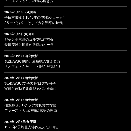
「三原マジック」の読み解き方
2026年1月16日(金)更新
全日本惨敗！1949年の“黒船ショック”
2リーグ分立、そして大谷翔平の時代
2026年1月9日(金)更新
ジャンボ尾崎のゴルフ転向前夜
長嶋茂雄と同質の天賦のオーラ
2025年12月26日(金)更新
第2回WBC優勝、原辰徳の支える力
「オマエさんたち」と呼んだ気配り
2025年12月19日(金)更新
第6回WBCの“侍大将”は大谷翔平
実績と言動で井端ジャパンを牽引
2025年12月12日(金)更新
佐藤輝明、Gグラブ賞受賞の背景
ファースト大山悠輔に感謝の理由
2025年12月5日(金)更新
1976年“長嶋巨人”初V支えたOH砲