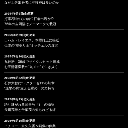
なぜ土佐出身者に守護神は多いのか
2025年9月5日(金)更新
打率2割台での首位打者出現か!?
76年の吉岡悟はノーマークで載冠
2025年8月29日(金)更新
日ハム・レイエス、本塁打王に接近
伝説の“空振り王”ミッチェルの真実
2025年8月26日(火)更新
丸佳浩、36歳でサイクルヒット達成
お宝情報満載の“丸メモ”で生き抜く
2025年8月22日(金)更新
石井大智に“ドクターゼロ”の勲章
“進撃の虎”支える縁の下の力持ち
2025年8月19日(火)更新
語り継がれる背番号「3」の物語
長嶋茂雄と千葉茂の知られざる絆
2025年8月15日(金)更新
イチロー、永久欠番＆銅像の偉業