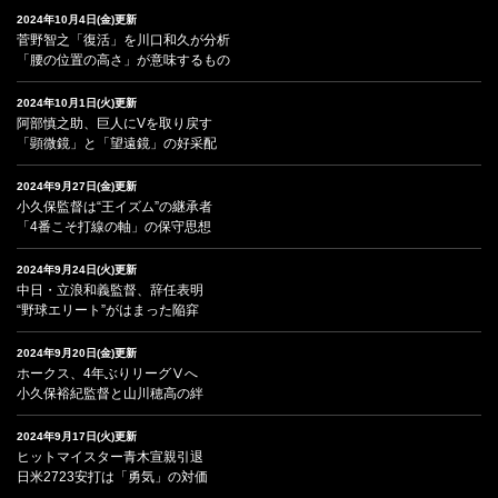
2024年10月4日(金)更新
菅野智之「復活」を川口和久が分析
「腰の位置の高さ」が意味するもの
2024年10月1日(火)更新
阿部慎之助、巨人にVを取り戻す
「顕微鏡」と「望遠鏡」の好采配
2024年9月27日(金)更新
小久保監督は“王イズム”の継承者
「4番こそ打線の軸」の保守思想
2024年9月24日(火)更新
中日・立浪和義監督、辞任表明
“野球エリート”がはまった陥穽
2024年9月20日(金)更新
ホークス、4年ぶりリーグⅤへ
小久保裕紀監督と山川穂高の絆
2024年9月17日(火)更新
ヒットマイスター青木宣親引退
日米2723安打は「勇気」の対価