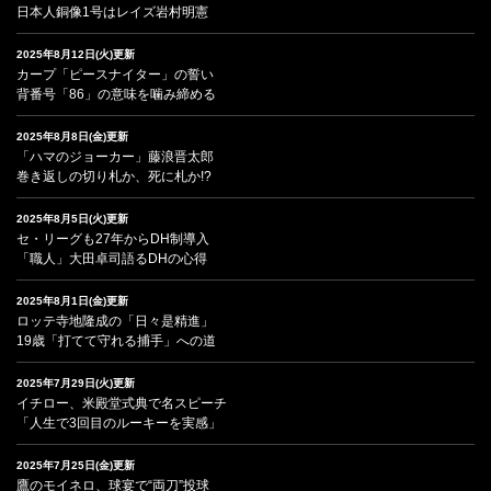
日本人銅像1号はレイズ岩村明憲
2025年8月12日(火)更新
カープ「ピースナイター」の誓い
背番号「86」の意味を噛み締める
2025年8月8日(金)更新
「ハマのジョーカー」藤浪晋太郎
巻き返しの切り札か、死に札か!?
2025年8月5日(火)更新
セ・リーグも27年からDH制導入
「職人」大田卓司語るDHの心得
2025年8月1日(金)更新
ロッテ寺地隆成の「日々是精進」
19歳「打てて守れる捕手」への道
2025年7月29日(火)更新
イチロー、米殿堂式典で名スピーチ
「人生で3回目のルーキーを実感」
2025年7月25日(金)更新
鷹のモイネロ、球宴で“両刀”投球