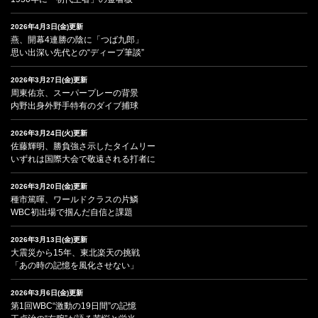
2026年4月3日(金)更新
燕、開幕4連勝の陰に「つば九郎」
思い出深い先代との“ディープ筆談”
2026年3月27日(金)更新
周東佑京、スーパープレーの背景
内野出身外野手特有のダイブ捕球
2026年3月24日(火)更新
佐藤輝明、勝負強さ示したタイムリー
いずれは国際大会で敬遠される打者に
2026年3月20日(金)更新
種市篤暉、ワールドクラスの片鱗
WBC初出場で掴んだ自信と課題
2026年3月13日(金)更新
大震災から15年、東北楽天の挑戦
「あの時の記憶を風化させない」
2026年3月6日(金)更新
第1回WBC“激動の19日間”の記憶