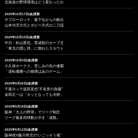
北海道の野球環境はどう変わったか
2025年10月17日(金)更新
サブローロッテ、最下位からの船出
山本功児方式とボビー方式の二刀流
2025年10月10日(金)更新
中日・松山晋也、育成初のセーブ王
「東北の隠し球」に惚れたスカウト
2025年10月3日(金)更新
小久保ホークス、苦しみの先の連覇
「逆転優勝への狼煙はあのゲーム」
2025年9月26日(金)更新
千葉ロッテ益田直也“不名誉の負傷”
金田正一は「カッとなっても冷静」
2025年9月19日(金)更新
阪神「大人の野球」でリーグ制圧
リーグ最多四球数が示す「成熟」
2025年9月12日(金)更新
阪神祝V藤川球児の“いごっそう魂”