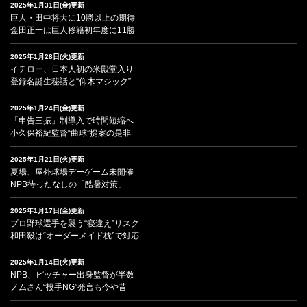
2025年1月31日(金)更新
巨人・田中将大に10勝以上の期待
金田正一は巨人移籍初年度に11勝
2025年1月28日(火)更新
イチロー、日本人初の米殿堂入り
登録名誕生秘話と“仰木マジック”
2025年1月24日(金)更新
「申告三振」制導入で時間短縮へ
小久保裕紀監督“曲球”提案の是非
2025年1月21日(火)更新
夏場、屋外球場デーゲーム未開催
NPB待ったなしの「酷暑対策」
2025年1月17日(金)更新
プロ野球選手を襲う“寝違え”リスク
和田毅は“オーダーメイド枕”で対応
2025年1月14日(火)更新
NPB、ピッチャー出身監督が半数
ノムさん“投手NG”発言も今や昔