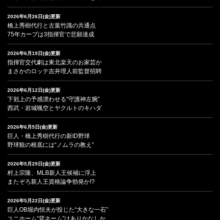
2026年6月26日(金)更新
橋上秀樹代行と古葉竹識の共通点
75年カープは3指揮官で悲願達成
2026年6月19日(金)更新
指揮官交代劇は東北楽天のお家芸か
まさかのロッテ吉井理人前監督招聘
2026年6月12日(金)更新
下剋上の予感漂わせる“守護神左腕”
西武・岩城颯空とヤクルトのキハダ
2026年6月5日(金)更新
巨人・橋上秀樹代行の新ID野球
野球観の根底には“ノムラの教え”
2026年5月29日(金)更新
村上宗隆、MLB新人王候補に浮上
またぞろ新人王資格論争勃発か!?
2026年5月22日(金)更新
巨人OB堀内恒夫が投じた“大きな一石”
ユニホーム“背ネーム”はありかなしか