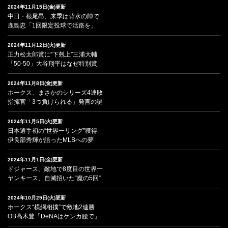
2024年11月15日(金)更新
中日・根尾昂、来季は背水の陣で
鹿島忠「1回限定投球で活路を」
2024年11月12日(火)更新
正力松太郎賞に“下剋上”三浦大輔
「50-50」大谷翔平はなぜ特別賞
2024年11月8日(金)更新
ホークス、まさかのシリーズ4連敗
指揮官「3つ負けられる」発言の謎
2024年11月5日(火)更新
日本選手初の“世界一リング”獲得
伊良部秀輝が語ったMLBへの夢
2024年11月1日(金)更新
ドジャース、敵地で8度目の世界一
ヤンキース、自滅招いた“魔の5回”
2024年10月29日(火)更新
ホークス“横綱相撲”で敵地2連勝
OB高木豊「DeNAはケンカ腰で」