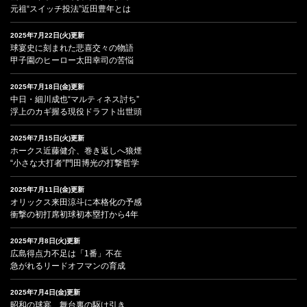
元祖“スイッチ投法”近田豊年とは
2025年7月22日(火)更新
球宴史に刻まれた悲喜交々の物語
甲子園のヒーロー太田幸司の苦悩
2025年7月18日(金)更新
中日・細川成也“マルティネス討ち”
浮上のカギ握る現役ドラフト出世頭
2025年7月15日(火)更新
ホークス近藤健介、巻き返しへ狼煙
“小さな大打者”門田博光の打撃哲学
2025年7月11日(金)更新
オリックス来田涼斗に本格化の予感
衝撃の初打席初球初本塁打から4年
2025年7月8日(火)更新
広島得点力不足は「1番」不在
急がれるリードオフマンの育成
2025年7月4日(金)更新
昭和の球宴、舞台裏の駆け引き