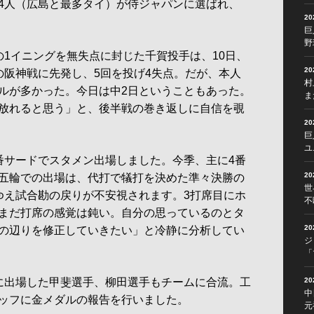
4人（広島と最多タイ）が侍ジャパンに選ばれ、
2
巨
野
1イニングを無失点に封じた千賀投手は、10日、
2
の阪神戦に先発し、5回を投げ4失点。だが、本人
村
ルが多かった。今日は中2日ということもあった。
ま
放れると思う」と、後半戦の巻き返しに自信を覗
2
巨
ユ
サードでスタメン出場しました。今季、主に4番
2
五輪での出場は、代打で犠打を決めた準々決勝の
世
ゆえ試合勘の戻りが不安視されます。3打席目にホ
不
まだ打席の感覚は鈍い。自分の思っているのとタ
2
の辺りを修正していきたい」と冷静に分析してい
ジ
「
に出場した甲斐選手、柳田選手もチームに合流。工
2
中
ッフに金メダルの報告を行いました。
元