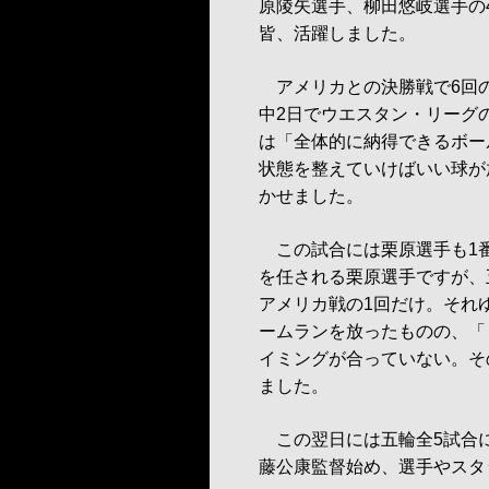
原陵矢選手、柳田悠岐選手の
皆、活躍しました。
アメリカとの決勝戦で6回の
中2日でウエスタン・リーグ
は「全体的に納得できるボー
状態を整えていけばいい球が
かせました。
この試合には栗原選手も1番
を任される栗原選手ですが、
アメリカ戦の1回だけ。それ
ームランを放ったものの、「
イミングが合っていない。そ
ました。
この翌日には五輪全5試合
藤公康監督始め、選手やスタ