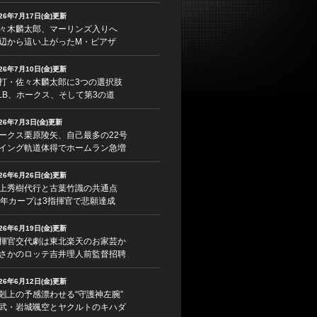
026年7月17日(金)更新
々木麟太郎、マーリンズ入りへ
辺から這い上がったM・ピアザ
026年7月10日(金)更新
打・佐々木麟太郎に3つの選択肢
LB、ホークス、そして第3の道
026年7月3日(金)更新
ークス栗原陵矢、自己最多の22号
イング軌道体得でホームラン急増
026年6月26日(金)更新
上秀樹代行と古葉竹識の共通点
5年カープは3指揮官で悲願達成
026年6月19日(金)更新
揮官交代劇は東北楽天のお家芸か
さかのロッテ吉井理人前監督招聘
026年6月12日(金)更新
剋上の予感漂わせる“守護神左腕”
武・岩城颯空とヤクルトのキハダ