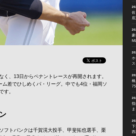
2
佐
底
2
豪
M
2
ホ
ス
2
く、13日からペナントレースが再開されます。
橋
ゲーム差でひしめくパ・リーグ。中でも4位・福岡ソ
7
です。
2
指
ま
ン
2
下
ソフトバンクは千賀滉大投手、甲斐拓也選手、栗
西