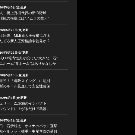
026年6月5日(金)更新
人・橋上秀樹代行の新ID野球
球観の根底には“ノムラの教え”
026年5月29日(金)更新
上宗隆、MLB新人王候補に浮上
たぞろ新人王資格論争勃発か!?
026年5月22日(金)更新
人OB堀内恒夫が投じた“大きな一石”
ニホーム“背ネーム”はありかなしか
026年5月15日(金)更新
界初！「危険スイング」に罰則
断のルール見直しで安全性確保
026年5月8日(金)更新
ェリー、213cmのインパクト
マウンドに上がるだけで武器」
026年5月1日(金)更新
日・石伊雄太、オスナのバット直撃
祖ヘルメット捕手・中尾孝義の受難