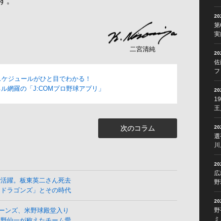
す。
2
第
実
二宮清純
2
佐
フ
スケジュールがひと目でわかる！
ル網羅の「J:COMプロ野球アプリ」
2
1
王
2
次のコラム
選
川
2
広
で活躍。板東英二さん死去
野
よドラゴンズ」とその時代
2
野
ーンズ、米野球殿堂入り
ミ
星野仙一が称えたチーム愛