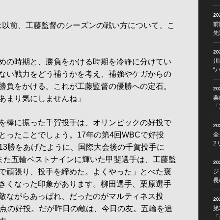
2
前
以前、工藤監督のシーズンの戦い方について、こ
先
2
めの時期と、勝負をかける時期を冷静に分けてい
川
“
ない戦力をどう補うかを考え、補強やケガからの
勝負をかける。これが工藤監督の優勝への定石。
2
あまり気にしませんね」
栗
「
を棒に振った千賀投手は、オリンピックの好投で
2
とったことでしょう。17年の第4回WBCで好投
全
2
13勝をあげたように、国際大会後の千賀投手に
。また五輪ベストナインに輝いた甲斐選手は、工藤監
2
で頑張り、投手を締めた。よくやった」とべた褒
ジ
長
きくなった印象があります。柳田選手、栗原選手
敵ながらあっぱれ、だったのがマルティネス投
2
失点の好投。だが昨日の敵は、今日の友。五輪を追
第
「