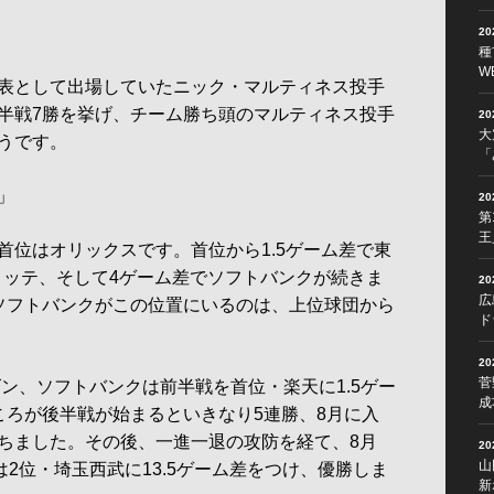
2
種
W
表として出場していたニック・マルティネス投手
半戦7勝を挙げ、チーム勝ち頭のマルティネス投手
2
大
うです。
「
」
2
第
王
位はオリックスです。首位から1.5ゲーム差で東
葉ロッテ、そして4ゲーム差でソフトバンクが続きま
2
広
ソフトバンクがこの位置にいるのは、上位球団から
ド
2
菅
ン、ソフトバンクは前半戦を首位・楽天に1.5ゲー
成
ころが後半戦が始まるといきなり5連勝、8月に入
ちました。その後、一進一退の攻防を経て、8月
2
山
は2位・埼玉西武に13.5ゲーム差をつけ、優勝しま
新