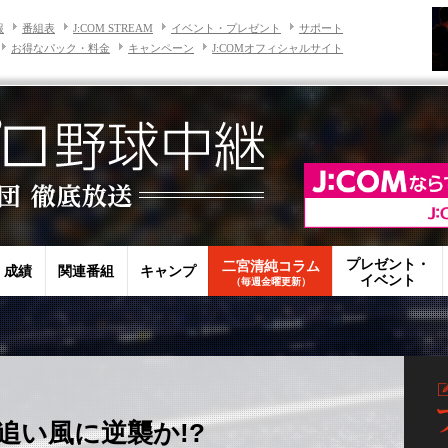
報
番組表
J:COM STREAM
イベント・プレゼント
サポート
お得なパック・料金
キャンペーン
J:COMオフィシャルサイト
プレゼント・
二宮清純コラム
・成績
関連番組
キャンプ
イベント
（毎週金曜更新）
追い風に逆襲か!?