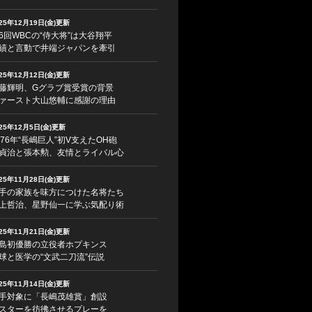
025年12月19日(金)更新
6回WBCの“侍大将”は大谷翔平
績と言動で井端ジャパンを牽引
025年12月12日(金)更新
藤輝明、Gグラブ賞受賞の背景
ァースト大山悠輔に感謝の理由
025年12月5日(金)更新
976年“長嶋巨人”初V支えたOH砲
貞治と張本勲、友情とライバル心
025年11月28日(金)更新
手の家族を味方につけた名将たち
上哲治、星野仙一に学ぶ気配り術
025年11月21日(金)更新
島初優勝の立役者ホプキンス
球と医学の“文武二刀流”伝説
025年11月14日(金)更新
手対象に「長嶋茂雄賞」創設
スターを彷彿させるプレーを