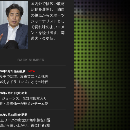
国内外で幅広い取材
活動を展開し、独自
の視点からスポーツ
ジャーナリストとし
て切れ味のよいコメ
ントを繰り出す。毎
週火・金更新。
BACK NUMBER
026年8月7日(金)更新
NEW
ルチで活躍。板東英二さん死去
燃えよドラゴンズ」とその時代
026年7月31日(金)更新
・ジョーンズ、米野球殿堂入り
将・星野仙一が称えたチーム愛
026年7月24日(金)更新
独立リーグの出世頭”角中勝也引退
辺から這い上がり、首位打者2度