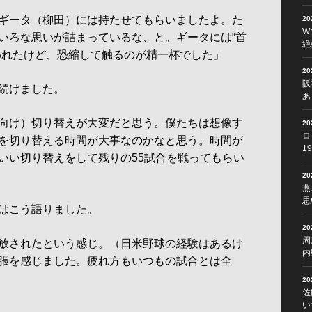
ギータ（柳田）には持たせてもらいましたよ。た
2
W
いろな思いが詰まっているな、と。ギータには“首
絶
われたけど、恐縮して触るのが精一杯でした」
2
阪
続けました。
あ
向け）切り替えが大変だと思う。僕たちは想像す
2
ロ
を切り替える時間が大事なのかなと思う。時間が
1
いい切り替えをして残りの55試合を戦ってもらい
2
燕
思
はこう語りました。
2
周
放されたという感じ。（日米野球の経験はあるけ
内
張を感じました。疲れ方もいつもの試合とは全
2
佐
い