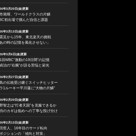
026年3月20日(金)更新
市篤暉、ワールドクラスの片鱗
BC初出場で掴んだ自信と課題
026年3月13日(金)更新
震災から15年、東北楽天の挑戦
あの時の記憶を風化させない」
026年3月6日(金)更新
1回WBC“激動の19日間”の記憶
貞治の“右腕”が語る苦悩と栄光
026年2月27日(金)更新
島の伝統受け継ぐスイッチヒッター
ラ1ルーキー平川蓮に“大物の片鱗”
026年2月20日(金)更新
野智之は“打者天国”を克服できるか
功のカギは低めへの丁寧な投げ分け
026年2月13日(金)更新
田哲人、16年目のサード転向
ポジションの「傾向と対策」