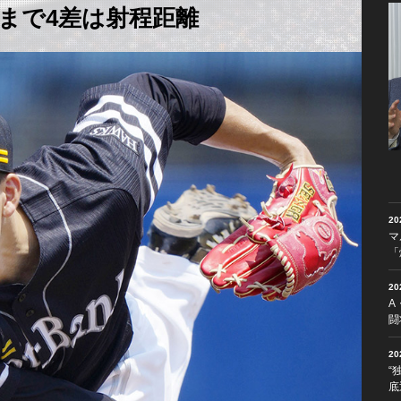
まで4差は射程距離
2
マ
「
2
A
闘
2
“
底