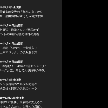
026年2月6日(金)更新
田健太は楽天の「無形の力」か!?
輩・黒田博樹が変えた広島投手陣
026年1月30日(金)更新
相昌弘、殿堂入りに2票届かず
バントの神様”が語る犠打の奥義
026年1月23日(金)更新
山英樹「知の力」で殿堂入り
三原マジック」の読み解き方
026年1月16日(金)更新
日本惨敗！1949年の“黒船ショック”
リーグ分立、そして大谷翔平の時代
026年1月9日(金)更新
ャンボ尾崎のゴルフ転向前夜
嶋茂雄と同質の天賦のオーラ
025年12月26日(金)更新
2回WBC優勝、原辰徳の支える力
オマエさんたち」と呼んだ気配り