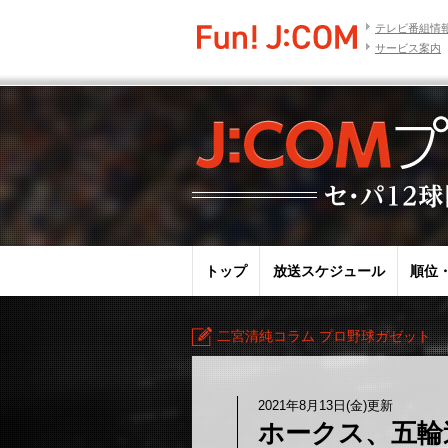
テレビ番組情
サービス案内
トップ
放送スケジュール
順位
二宮清純コラム プロ野球ガゼット
2021年8月13日(金)更新
ホークス、五輪