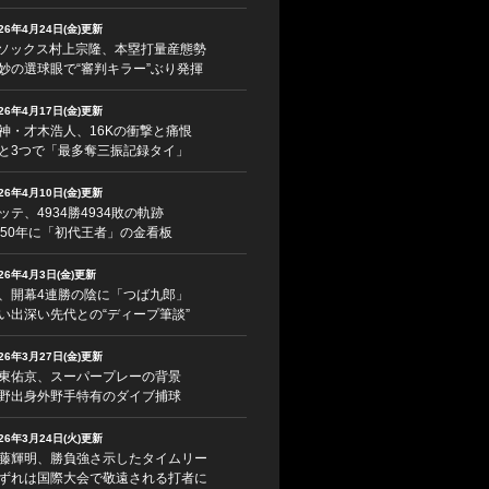
026年4月24日(金)更新
ソックス村上宗隆、本塁打量産態勢
妙の選球眼で“審判キラー”ぶり発揮
026年4月17日(金)更新
神・才木浩人、16Kの衝撃と痛恨
と3つで「最多奪三振記録タイ」
026年4月10日(金)更新
ッテ、4934勝4934敗の軌跡
950年に「初代王者」の金看板
026年4月3日(金)更新
、開幕4連勝の陰に「つば九郎」
い出深い先代との“ディープ筆談”
026年3月27日(金)更新
東佑京、スーパープレーの背景
野出身外野手特有のダイブ捕球
026年3月24日(火)更新
藤輝明、勝負強さ示したタイムリー
ずれは国際大会で敬遠される打者に