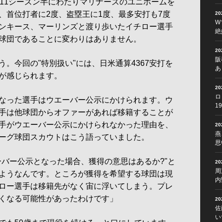
、11シーズン半にわたりマリナーズのユニホームを
、首位打者に2度、盗塁王に1度、最多安打も7度
2
W
ンキース、マーリンズと渡り歩いたイチロー選手
絶
球団であることに変わりはありません。
2
阪
。今回の"特別扱い"には、日米通算4367安打を
あ
が感じられます。
2
ロ
なった選手はウエーバー公示にかけられます。ウ
1
手は他球団からオファーがあれば移籍することが
手がウエーバー公示にかけられなかった理由を、
2
燕
ーグ球団スカウトはこう語っていました。
思
ーバー公示となった場合、獲得の意思はあるか?"と
2
周
ようなんです。ところが獲得を希望する球団は現
内
ロー選手は移籍先がなく宙に浮いてしまう。プレ
くなる可能性があったわけです」
2
佐
い