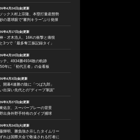
026年4月24日(金)更新
ソックス村上宗隆、本塁打量産態勢
妙の選球眼で“審判キラー”ぶり発揮
026年4月17日(金)更新
神・才木浩人、16Kの衝撃と痛恨
と3つで「最多奪三振記録タイ」
026年4月10日(金)更新
ッテ、4934勝4934敗の軌跡
950年に「初代王者」の金看板
026年4月3日(金)更新
、開幕4連勝の陰に「つば九郎」
い出深い先代との“ディープ筆談”
026年3月27日(金)更新
東佑京、スーパープレーの背景
野出身外野手特有のダイブ捕球
026年3月24日(火)更新
藤輝明、勝負強さ示したタイムリー
ずれは国際大会で敬遠される打者に