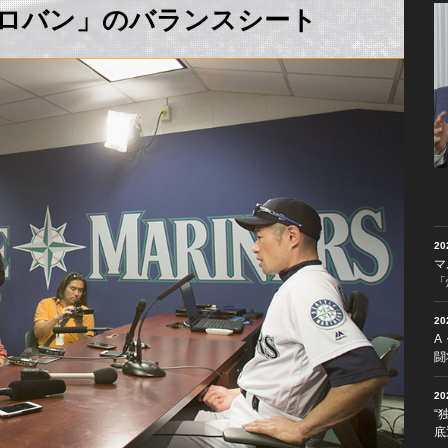
ロバン」のバランスシート
2
マ
「
2
A
闘
2
“
底