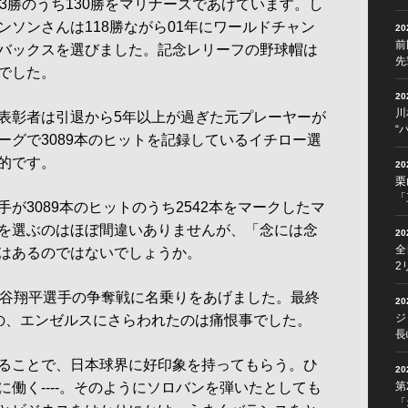
3勝のうち130勝をマリナーズであげています。し
ソンさんは118勝ながら01年にワールドチャン
2
前
バックスを選びました。記念レリーフの野球帽は
先
でした。
2
川
表彰者は引退から5年以上が過ぎた元プレーヤーが
“
ーグで3089本のヒットを記録しているイチロー選
的です。
2
栗
「
3089本のヒットのうち2542本をマークしたマ
を選ぶのはほぼ間違いありませんが、「念には念
2
全
はあるのではないでしょうか。
2
谷翔平選手の争奪戦に名乗りをあげました。最終
2
ジ
の、エンゼルスにさらわれたのは痛恨事でした。
長
ることで、日本球界に好印象を持ってもらう。ひ
2
働く----。そのようにソロバンを弾いたとしても
第
「