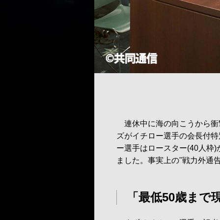
連休中に海の向こうから衝
ズがイチロー選手の会長付特
ー選手はロースター(40人枠
ました。事実上の"戦力外通告
「最低50歳まで