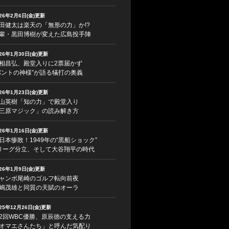
026年2月6日(金)更新
田健太は楽天の「無形の力」か!?
輩・黒田博樹が変えた広島投手陣
026年1月30日(金)更新
相昌弘、殿堂入りに2票届かず
バントの神様”が語る犠打の奥義
026年1月23日(金)更新
山英樹「知の力」で殿堂入り
三原マジック」の読み解き方
026年1月16日(金)更新
日本惨敗！1949年の“黒船ショック”
リーグ分立、そして大谷翔平の時代
026年1月9日(金)更新
ャンボ尾崎のゴルフ転向前夜
嶋茂雄と同質の天賦のオーラ
025年12月26日(金)更新
2回WBC優勝、原辰徳の支える力
オマエさんたち」と呼んだ気配り