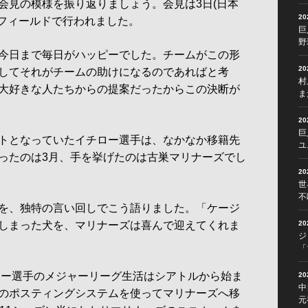
見の模様を振り返りましょう。会見は3日(日本
2
・フィールドで行われました。
巨
野
今日まで毎日がハッピーでした。チームがこの形
2
してそれがチームの助けになるのであればと考
村
大好きな人たちからの提案だったからこの決断が
ま
2
巨
トとなっていたイチロー選手は、なかなか移籍先
ユ
ったのは3月、手を挙げたのは古巣マリナーズでし
2
世
不
を、独特の言い回しでこう語りました。「ケージ
しまった犬を、マリナーズは喜んで迎えてくれま
2
ジ
「
ロー選手のメジャーリーグ生活はシアトルから始ま
2
中
のポスティングシステムを使ってマリナーズへ移
元