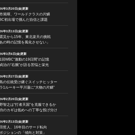
026年3月20日(金)更新
市篤暉、ワールドクラスの片鱗
BC初出場で掴んだ自信と課題
026年3月13日(金)更新
震災から15年、東北楽天の挑戦
あの時の記憶を風化させない」
026年3月6日(金)更新
1回WBC“激動の19日間”の記憶
貞治の“右腕”が語る苦悩と栄光
026年2月27日(金)更新
島の伝統受け継ぐスイッチヒッター
ラ1ルーキー平川蓮に“大物の片鱗”
026年2月20日(金)更新
野智之は“打者天国”を克服できるか
功のカギは低めへの丁寧な投げ分け
026年2月13日(金)更新
田哲人、16年目のサード転向
ポジションの「傾向と対策」