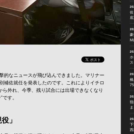
2
佐
底
2
豪
M
2
ホ
ス
2
撃的なニュースが飛び込んできました。マリナー
橋
別補佐就任を発表したのです。これによりイチロ
7
)から外れ、今季、残り試合には出場できなくなり
2
"です。
指
ま
現役」
2
下
西