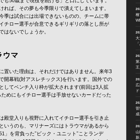
も50歳まで現役を続ける」と口にしています。
ければ、その夢も今季限りで潰えてしまいます。
2
種
今季は試合には出場できないものの、チームに帯
W
イチロー選手が合意できるギリギリの落とし所が
ではないでしょうか。
2
大
「
ラウマ
2
第
王
に置いた理由は、それだけではありません。来年3
で開幕戦(対アスレチックス)を行います。国外での
2
広
としてベンチ入り枠が拡大されます(前回は3人拡
ド
せるためにもイチロー選手は手放せないカードだった
2
菅
成
は殿堂入りも視野に入れてイチロー選手を引き止
というのも、マリナーズにはトラウマがあるから
2
山
1」を背負った"ビック・ユニット"ことランデ
新