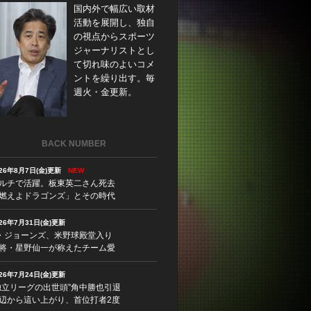
国内外で幅広い取材
活動を展開し、独自
の視点からスポーツ
ジャーナリストとし
て切れ味のよいコメ
ントを繰り出す。毎
週火・金更新。
BACK NUMBER
026年8月7日(金)更新
NEW
ルチで活躍。板東英二さん死去
燃えよドラゴンズ」とその時代
026年7月31日(金)更新
・ジョーンズ、米野球殿堂入り
将・星野仙一が称えたチーム愛
026年7月24日(金)更新
独立リーグの出世頭”角中勝也引退
辺から這い上がり、首位打者2度