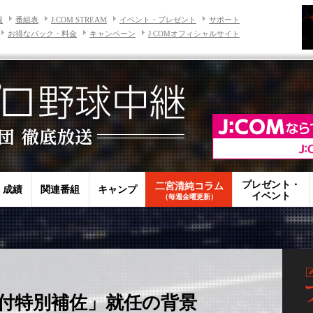
報
番組表
J:COM STREAM
イベント・プレゼント
サポート
お得なパック・料金
キャンペーン
J:COMオフィシャルサイト
プレゼント・
二宮清純コラム
・成績
関連番組
キャンプ
イベント
（毎週金曜更新）
付特別補佐」就任の背景