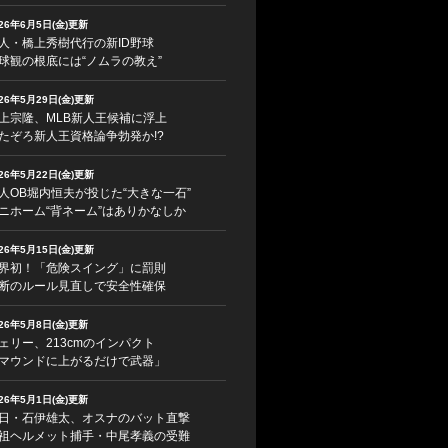
026年6月5日(金)更新
人・橋上秀樹代行の新ID野球
球観の根底には“ノムラの教え”
026年5月29日(金)更新
上宗隆、MLB新人王候補に浮上
たぞろ新人王資格論争勃発か!?
026年5月22日(金)更新
人OB堀内恒夫が投じた“大きな一石”
ニホーム“背ネーム”はありかなしか
026年5月15日(金)更新
界初！「危険スイング」に罰則
断のルール見直しで安全性確保
026年5月8日(金)更新
ェリー、213cmのインパクト
マウンドに上がるだけで武器」
026年5月1日(金)更新
日・石伊雄太、オスナのバット直撃
祖ヘルメット捕手・中尾孝義の受難