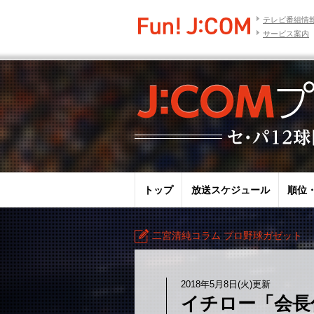
テレビ番組情
サービス案内
トップ
放送スケジュール
順位
二宮清純コラム プロ野球ガゼット
2018年5月8日(火)更新
イチロー「会長