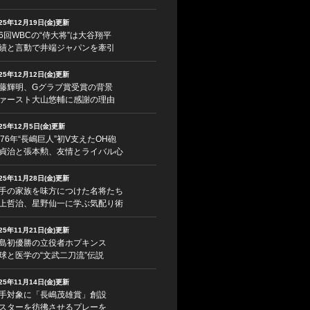
025年12月19日(金)更新
6回WBCの“侍大将”は大谷翔平
績と言動で井端ジャパンを牽引
025年12月12日(金)更新
藤輝明、Gグラブ賞受賞の背景
ァースト大山悠輔に感謝の理由
025年12月5日(金)更新
976年“長嶋巨人”初V支えたOH砲
貞治と張本勲、友情とライバル心
025年11月28日(金)更新
手の家族を味方につけた名将たち
上哲治、星野仙一に学ぶ気配り術
025年11月21日(金)更新
島初優勝の立役者ホプキンス
球と医学の“文武二刀流”伝説
025年11月14日(金)更新
手対象に「長嶋茂雄賞」創設
スターを彷彿させるプレーを