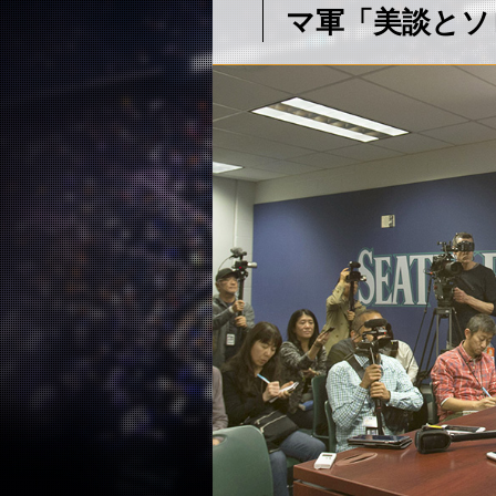
マ軍「美談とソ