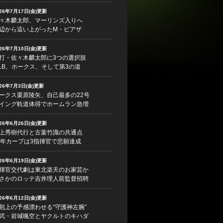
026年7月17日(金)更新
々木麟太郎、マーリンズ入りへ
辺から這い上がったM・ピアザ
026年7月10日(金)更新
打・佐々木麟太郎に3つの選択肢
LB、ホークス、そして第3の道
026年7月3日(金)更新
ークス栗原陵矢、自己最多の22号
イング軌道体得でホームラン急増
026年6月26日(金)更新
上秀樹代行と古葉竹識の共通点
5年カープは3指揮官で悲願達成
026年6月19日(金)更新
揮官交代劇は東北楽天のお家芸か
さかのロッテ吉井理人前監督招聘
026年6月12日(金)更新
剋上の予感漂わせる“守護神左腕”
武・岩城颯空とヤクルトのキハダ