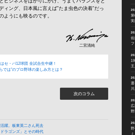
とビジネスをはかりにかけ、うまくバランスをと
ディング、日本風に言えば"たま虫色の決着"だっ
2
のようにも映るのです。
第
実
2
佐
フ
二宮清純
2
1
OMはセ・パ12球団 全試合生中継！
王
Mならでは”のプロ野球の楽しみ方とは？
2
選
川
次のコラム
2
広
野
2
で活躍。板東英二さん死去
野
よドラゴンズ」とその時代
ミ