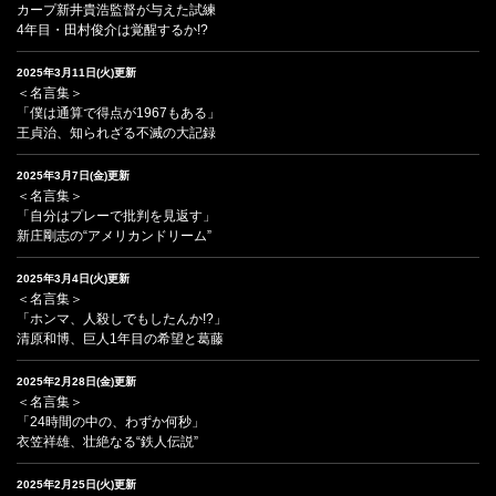
カープ新井貴浩監督が与えた試練
4年目・田村俊介は覚醒するか!?
2025年3月11日(火)更新
＜名言集＞
「僕は通算で得点が1967もある」
王貞治、知られざる不滅の大記録
2025年3月7日(金)更新
＜名言集＞
「自分はプレーで批判を見返す」
新庄剛志の“アメリカンドリーム”
2025年3月4日(火)更新
＜名言集＞
「ホンマ、人殺しでもしたんか!?」
清原和博、巨人1年目の希望と葛藤
2025年2月28日(金)更新
＜名言集＞
「24時間の中の、わずか何秒」
衣笠祥雄、壮絶なる“鉄人伝説”
2025年2月25日(火)更新