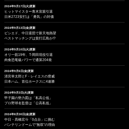
2024年9月17日(火)更新
ヒットマイスター青木宣親引退
日米2723安打は「勇気」の対価
2024年9月13日(金)更新
ビシエド、中日退団で新天地熱望
ベストマッチングは貧打広島か!?
2024年9月10日(火)更新
オリ一筋19年、T-岡田現役引退
肉食恐竜級パワーで通算204発
2024年9月6日(金)更新
清宮幸太郎とF・レイエスの脅威
日本ハム、首位ホークスに4連勝
2024年9月3日(火)更新
甲子園の勢力図は「私高公低」
プロ野球名監督は「公高私低」
2024年8月30日(金)更新
中日・髙橋宏斗「0点台」に挑む
バンテリンドームで“無双”の理由