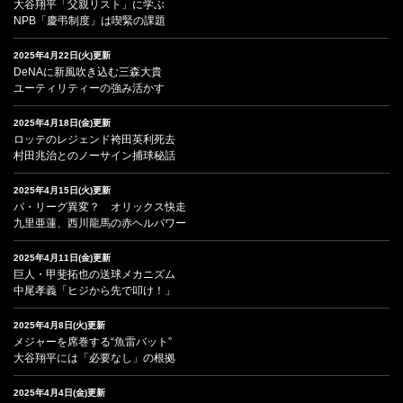
大谷翔平「父親リスト」に学ぶ
NPB「慶弔制度」は喫緊の課題
2025年4月22日(火)更新
DeNAに新風吹き込む三森大貴
ユーティリティーの強み活かす
2025年4月18日(金)更新
ロッテのレジェンド袴田英利死去
村田兆治とのノーサイン捕球秘話
2025年4月15日(火)更新
パ・リーグ異変？ オリックス快走
九里亜蓮、西川龍馬の赤ヘルパワー
2025年4月11日(金)更新
巨人・甲斐拓也の送球メカニズム
中尾孝義「ヒジから先で叩け！」
2025年4月8日(火)更新
メジャーを席巻する“魚雷バット”
大谷翔平には「必要なし」の根拠
2025年4月4日(金)更新