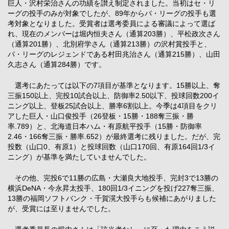
巨人・沢村栄治さんの功績を讃え制定されました。当初はセ・リ
ーグの投手のみが対象でしたが、89年からパ・リーグの投手も選
考対象となりました。受賞者は選考委員による審議によって選ば
れ、現在のメンバーは堀内恒夫さん（通算203勝）、平松政次さん
（通算201勝）、北別府学さん（通算213勝）の沢村賞投手と、
パ・リーグのレジェンドである村田兆治さん（通算215勝）、山田
久志さん（通算284勝）です。
選考にあたっては以下の7項目が基準となります。15勝以上、奪
三振150以上、完投10試合以上、防御率2.50以下、投球回数200イ
ニング以上、登板25試合以上、勝率6割以上。今季は4項目をクリ
アした巨人・山口俊投手（26登板・15勝・188奪三振・勝
率.789）と、北海道日本ハム・有原航平投手（15勝・防御率
2.46・166奪三振・勝率.652）が最終選考に残りました。だが、完
投数（山口0、有原1）と投球回数（山口170回、有原164回1/3イ
ニング）が基準を満たしていませんでした。
その他、完投6で11勝の広島・大瀬良大地投手、完封3で13勝の
横浜DeNA・今永昇太投手、180回1/3イニングを投げ227奪三振、
13勝の福岡ソフトバンク・千賀滉大投手らも候補にあがりました
が、受賞には至りませんでした。