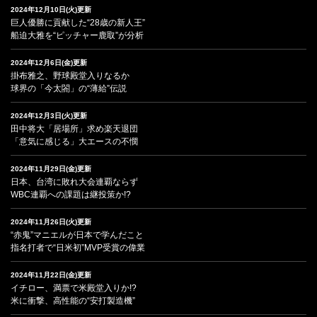
2024年12月10日(火)更新
巨人優勝に貢献した“28歳の新人王”
船迫大雅を“ピッチャー鹿取”が分析
2024年12月6日(金)更新
掛布雅之、野球殿堂入りなるか
球界の「今太閤」の“薄給”伝説
2024年12月3日(火)更新
田中将大「居場所」求め楽天退団
「意気に感じる」大エースの不憫
2024年11月29日(金)更新
日本、台湾に敗れ大会連覇ならず
WBC連覇への課題は継投策か!?
2024年11月26日(火)更新
“赤鬼”マニエルが日本で学んだこと
指名打者で“日米初”MVP受賞の偉業
2024年11月22日(金)更新
イチロー、満票で米殿堂入りか!?
米に衝撃、高性能の“安打製造機”