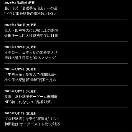
2025年2月4日(火)更新
藤川球児「名選手名伯楽」への道
“ドラ1”出身監督の勝利数上位3人
2025年1月31日(金)更新
巨人・田中将大に10勝以上の期待
金田正一は巨人移籍初年度に11勝
2025年1月28日(火)更新
イチロー、日本人初の米殿堂入り
登録名誕生秘話と“仰木マジック”
2025年1月24日(金)更新
「申告三振」制導入で時間短縮へ
小久保裕紀監督“曲球”提案の是非
2025年1月21日(火)更新
夏場、屋外球場デーゲーム未開催
NPB待ったなしの「酷暑対策」
2025年1月17日(金)更新
プロ野球選手を襲う“寝違え”リスク
和田毅は“オーダーメイド枕”で対応