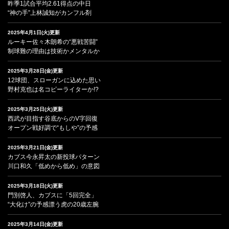
昨季1試合平均2.61得点の中日
“神の手”上林誠知がカンフル剤
2025年4月1日(火)更新
ルーキー佐々木朗希の“悪戦苦闘”
制球難の理由は技術かメンタルか
2025年3月28日(金)更新
12球団、スローガンに込めた思い
野村克也は名コピーライターか!?
2025年3月25日(火)更新
西武が目指す谷底からのV字回復
オープン戦好調で“もしや”の予感
2025年3月21日(金)更新
カブス今永昇太の新投球パターン
川口和久「低めから低め」の意図
2025年3月18日(火)更新
門別啓人、カブスに「5回完全」
“大化け”の予感漂う虎の20歳左腕
2025年3月14日(金)更新