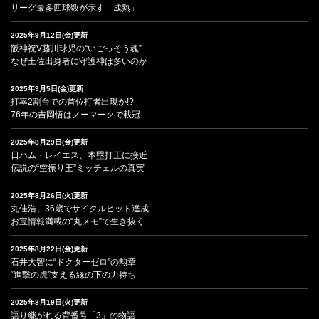
リーグ最多四球数が示す「成熟」
2025年9月12日(金)更新
阪神祝V藤川球児の“いごっそう魂”
なぜ土佐出身者に守護神は多いのか
2025年9月5日(金)更新
打率2割台での首位打者出現か!?
76年の吉岡悟はノーマークで載冠
2025年8月29日(金)更新
日ハム・レイエス、本塁打王に接近
伝説の“空振り王”ミッチェルの真実
2025年8月26日(火)更新
丸佳浩、36歳でサイクルヒット達成
お宝情報満載の“丸メモ”で生き抜く
2025年8月22日(金)更新
石井大智に“ドクターゼロ”の勲章
“進撃の虎”支える縁の下の力持ち
2025年8月19日(火)更新
語り継がれる背番号「3」の物語