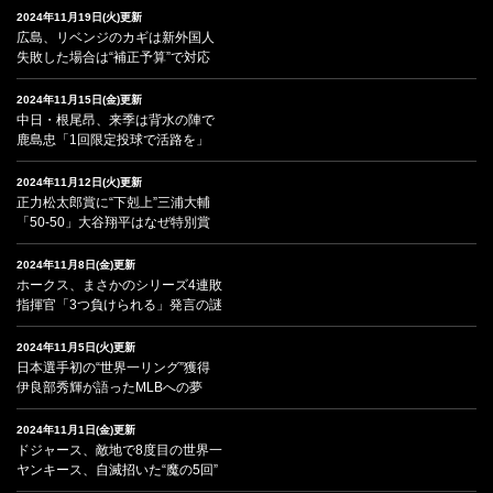
2024年11月19日(火)更新
広島、リベンジのカギは新外国人
失敗した場合は“補正予算”で対応
2024年11月15日(金)更新
中日・根尾昂、来季は背水の陣で
鹿島忠「1回限定投球で活路を」
2024年11月12日(火)更新
正力松太郎賞に“下剋上”三浦大輔
「50-50」大谷翔平はなぜ特別賞
2024年11月8日(金)更新
ホークス、まさかのシリーズ4連敗
指揮官「3つ負けられる」発言の謎
2024年11月5日(火)更新
日本選手初の“世界一リング”獲得
伊良部秀輝が語ったMLBへの夢
2024年11月1日(金)更新
ドジャース、敵地で8度目の世界一
ヤンキース、自滅招いた“魔の5回”