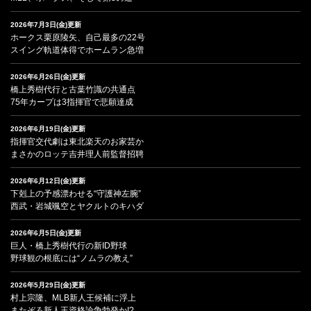
2026年7月3日(金)更新
ホークス栗原陵矢、自己最多の22号
スイング軌道体得でホームラン急増
2026年6月26日(金)更新
橋上秀樹代行と古葉竹識の共通点
75年カープは3指揮官で悲願達成
2026年6月19日(金)更新
指揮官交代劇は東北楽天のお家芸か
まさかのロッテ吉井理人前監督招聘
2026年6月12日(金)更新
下剋上の予感漂わせる“守護神左腕”
西武・岩城颯空とヤクルトのキハダ
2026年6月5日(金)更新
巨人・橋上秀樹代行の新ID野球
野球観の根底には“ノムラの教え”
2026年5月29日(金)更新
村上宗隆、MLB新人王候補に浮上
またぞろ新人王資格論争勃発か!?