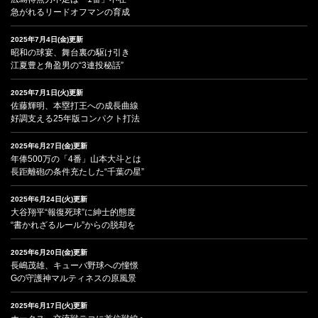
急がれるリードオフマンの育成
2025年7月4日(金)更新
昭和の球宴、舞台裏の駆け引き
江夏豊と角盈男の“3連投秘話”
2025年7月1日(火)更新
佐藤輝明、本塁打王への成長曲線
好調支える25年版コンパクト打法
2025年6月27日(金)更新
年俸500万の「4番」山本大斗とは
長距離砲の条件充たした“千葉の星”
2025年6月24日(火)更新
大谷翔平“報復死球”に紳士的態度
“書かれざるルール”からの脱却を
2025年6月20日(金)更新
長嶋茂雄、キューバ野球への憧憬
Gの守護神マルティネスの原風景
2025年6月17日(火)更新