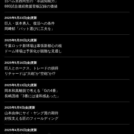
日ハム宮西尚生の「非認知能力」
880試合連続救援登板記録の価値
2025年5月23日(金)更新
巨人・坂本勇人、復活への条件
岡﨑郁「バット選びに工夫を」
2025年5月20日(火)更新
千葉ロッテ新球場は幕張新都心の核
ドーム球場は予算化が困難な見通し
2025年5月16日(金)更新
巨人とホークス、トレードの損得
リチャードは“大砲”か“空砲”か!?
2025年5月13日(火)更新
岡本和真離脱で考える「Gの4番」
長嶋茂雄「3番には違和感あった」
2025年5月9日(金)更新
山本由伸にサイ・ヤング賞の期待
好投支える匠のフィールディング
2025年4月25日(金)更新