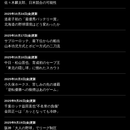
佐々木麟太郎、日米競合の可能性
2025年10月24日(金)更新
道産子初の「最優秀バッテリー賞」
北海道の野球環境はどう変わったか
2025年10月17日(金)更新
サブローロッテ、最下位からの船出
山本功児方式とボビー方式の二刀流
2025年10月10日(金)更新
中日・松山晋也、育成初のセーブ王
「東北の隠し球」に惚れたスカウト
2025年10月3日(金)更新
小久保ホークス、苦しみの先の連覇
「逆転優勝への狼煙はあのゲーム」
2025年9月26日(金)更新
千葉ロッテ益田直也“不名誉の負傷”
金田正一は「カッとなっても冷静」
2025年9月19日(金)更新
阪神「大人の野球」でリーグ制圧