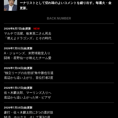
ーナリストとして切れ味のよいコメントを繰り出す。毎週火・金
更新。
BACK NUMBER
2026年8月7日(金)更新
NEW
マルチで活躍。板東英二さん死去
「燃えよドラゴンズ」とその時代
2026年7月31日(金)更新
A・ジョーンズ、米野球殿堂入り
闘将・星野仙一が称えたチーム愛
2026年7月24日(金)更新
“独立リーグの出世頭”角中勝也引退
底辺から這い上がり、首位打者2度
2026年7月17日(金)更新
佐々木麟太郎、マーリンズ入りへ
底辺から這い上がったM・ピアザ
2026年7月10日(金)更新
豪打・佐々木麟太郎に3つの選択肢
MLB、ホークス、そして第3の道