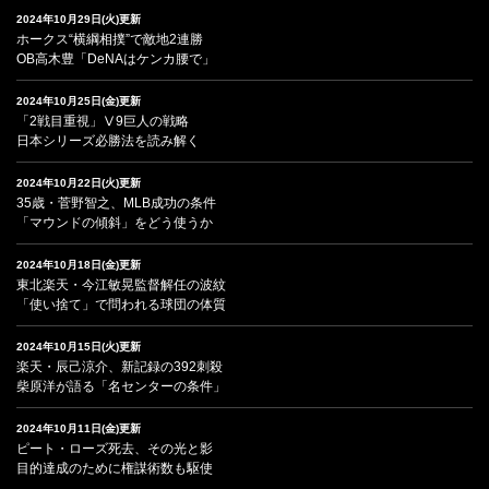
2024年10月29日(火)更新
ホークス“横綱相撲”で敵地2連勝
OB高木豊「DeNAはケンカ腰で」
2024年10月25日(金)更新
「2戦目重視」Ⅴ9巨人の戦略
日本シリーズ必勝法を読み解く
2024年10月22日(火)更新
35歳・菅野智之、MLB成功の条件
「マウンドの傾斜」をどう使うか
2024年10月18日(金)更新
東北楽天・今江敏晃監督解任の波紋
「使い捨て」で問われる球団の体質
2024年10月15日(火)更新
楽天・辰己涼介、新記録の392刺殺
柴原洋が語る「名センターの条件」
2024年10月11日(金)更新
ピート・ローズ死去、その光と影
目的達成のために権謀術数も駆使