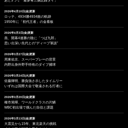
あと3つで「最多奪三振記録タイ」
2026年4月10日(金)更新
ロッテ、4934勝4934敗の軌跡
1950年に「初代王者」の金看板
2026年4月3日(金)更新
燕、開幕4連勝の陰に「つば九郎」
思い出深い先代との“ディープ筆談”
2026年3月27日(金)更新
周東佑京、スーパープレーの背景
内野出身外野手特有のダイブ捕球
2026年3月24日(火)更新
佐藤輝明、勝負強さ示したタイムリー
いずれは国際大会で敬遠される打者に
2026年3月20日(金)更新
種市篤暉、ワールドクラスの片鱗
WBC初出場で掴んだ自信と課題
2026年3月13日(金)更新
大震災から15年、東北楽天の挑戦