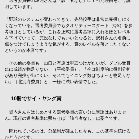
選考委員長の堀内さんは「該当者なし」に至った理由をこう説
明しています。
「野球のシステムが変わってきて、先発投手は非常に完投しにく
くなっている。選考委員会でもクオリティースタート（QS）を参
考項目としているが、これを正式に選考基準に入れるほどレベル
を下げていって、完投なしでもいいとなると、沢村さんの名前に
傷をつけてしまうような気がする。賞のレベルを落としたくない
というのが本音です」
その他の委員も「山口と有原は甲乙つけがたいが、ダブル受賞
には成績が物足りない」（平松委員）、「今は制度的に役割分担
があり完投が出にくい。それでもイニング数はちょっと物足りな
い」（北別府委員）と、一様に渋い表情でした。
10勝でサイ・ヤング賞
堀内さんをはじめとする選考委員の言い分に異論はありませ
ん。現行の選考基準に照らせば「該当者なし」は妥当です。
問われているのは、分業制が確立した今も、この基準を続ける
かどうかです。