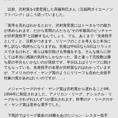
以前、沢村賞を2度受賞した斉藤和巳さん（元福岡ダイエー／ソ
フトバンク）はこう語っていました。
「基準を見ればわかるとおり、沢村賞受賞にはトータルでの能力
が求められます。だから世間の人たちも"その年最高のピッチャー
が沢村賞投手"と誤解するんでしょう。でも、あくまで『先発投手
として』と、注釈がつきます。リリーフのことを考えると本当に
申し訳ない気持ちになりますね。先発は中6日なら5日はリラック
スできるけれど、彼らは毎日投げる準備をする。そんな彼らに対
しては本当に感謝の気持ちしかなかった。昔と違って完投数は勝
ち星の半分もいかないのが現状です。半分以上はリリーフに助け
てもらっている。先発投手の名誉が沢村賞なのはわかっています
が、アメリカのサイ・ヤング賞のようにリリーフも含めた全投手
対象の賞があればいいのですが……」
メジャーリーグのサイ・ヤング賞は沢村賞から遅れること9年、
1956年に制定されました。アメリカン・リーグ、ナショナル・リ
ーグからそれぞれ1人ずつが選出されます。昨季のナ・リーグのサ
イ・ヤング賞は意外な選手でした。
下馬評ではリーグ最多の18勝をあげたジョン・レスター投手