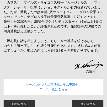
（カブス）、マイルズ・マイコラス投手（カージナルス）、マッ
クス・シャーザー投手（ナショナルズ）らが有力視されていまし
た。だが、受賞したのは10勝9敗のジェイコム・デグロム投手（メ
ッツ）でした。デグロム投手は最優秀防御率（1.70）とともに、
先発した32試合中、28試合でクオリティスタート（6回以上3失点
以下）を記録したことが評価されたのです。先発投手の10勝での
同賞受賞は史上最少でした。
沢村賞に話を戻しましょう。もし、今の基準を続けるなら、こ
の先も「該当者なし」が続く可能性があります。それで故人が喜
ぶでしょうか。現場の声にも耳を傾けるべき時期がきています。
二宮清純
シーズンオフも二宮清純コラム更新中！
コラム一覧はこちら
前のコラム
次のコラム