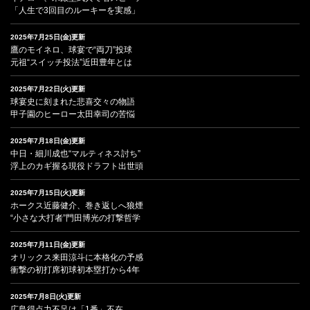
「人生で3回目のルーキーを実感」
2025年7月25日(金)更新
鷹のモイネロ、球宴で“両刀”投球
元祖“スイッチ投法”近田豊年とは
2025年7月22日(火)更新
球宴史に刻まれた悲喜交々の物語
甲子園のヒーロー太田幸司の苦悩
2025年7月18日(金)更新
中日・細川成也“マルティネス討ち”
浮上のカギ握る現役ドラフト出世頭
2025年7月15日(火)更新
ホークス近藤健介、巻き返しへ狼煙
“小さな大打者”門田博光の打撃哲学
2025年7月11日(金)更新
オリックス来田涼斗に本格化の予感
衝撃の初打席初球初本塁打から4年
2025年7月8日(火)更新
広島得点力不足は「1番」不在