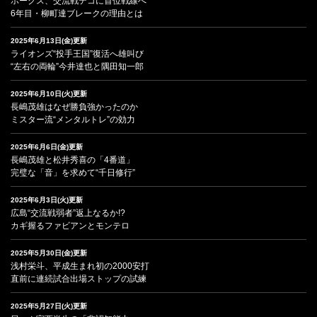
ホークス、交流戦テコに首位戦線へ
6年目・柳町達ブレークの理由とは
2025年6月13日(金)更新
ライオンズ“投手王国”復活へ雄叫び
“左右の両輪”今井達也と隅田知一郎
2025年6月10日(火)更新
長嶋茂雄はなぜ勝負強かったのか
ミスター流“メンタルトレ”の効力
2025年6月6日(金)更新
長嶋茂雄と松井秀喜の「4番道」
完璧な「音」を求めて“千日修行”
2025年6月3日(火)更新
広島“交流戦弱者”返上なるか!?
カギ握るファビアンとモンテロ
2025年5月30日(金)更新
浅村栄斗、平成生まれ初の2000安打
直前に連続試合出場ストップの試練
2025年5月27日(火)更新