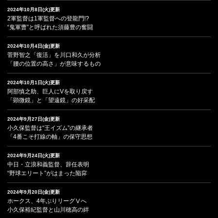
2024年10月8日(火)更新
2軍監督は1軍監督への登龍門!?
“鬼軍曹”と呼ばれた須藤豊の奮闘
2024年10月4日(金)更新
菅野智之「復活」を川口和久が分析
「腰の位置の高さ」が意味するもの
2024年10月1日(火)更新
阿部慎之助、巨人にVを取り戻す
「顕微鏡」と「望遠鏡」の好采配
2024年9月27日(金)更新
小久保監督は“王イズム”の継承者
「4番こそ打線の軸」の保守思想
2024年9月24日(火)更新
中日・立浪和義監督、辞任表明
“野球エリート”がはまった陥穽
2024年9月20日(金)更新
ホークス、4年ぶりリーグⅤへ
小久保裕紀監督と山川穂高の絆