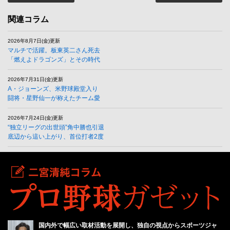
関連コラム
2026年8月7日(金)更新
マルチで活躍。板東英二さん死去
「燃えよドラゴンズ」とその時代
2026年7月31日(金)更新
A・ジョーンズ、米野球殿堂入り
闘将・星野仙一が称えたチーム愛
2026年7月24日(金)更新
“独立リーグの出世頭”角中勝也引退
底辺から這い上がり、首位打者2度
国内外で幅広い取材活動を展開し、独自の視点からスポーツジャ