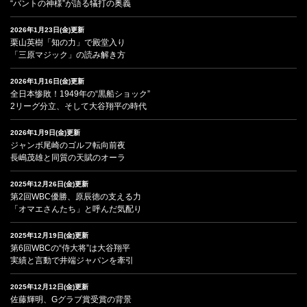
“バントの神様”が語る犠打の奥義
2026年1月23日(金)更新
栗山英樹「知の力」で殿堂入り
「三原マジック」の読み解き方
2026年1月16日(金)更新
全日本惨敗！1949年の“黒船ショック”
2リーグ分立、そして大谷翔平の時代
2026年1月9日(金)更新
ジャンボ尾崎のゴルフ転向前夜
長嶋茂雄と同質の天賦のオーラ
2025年12月26日(金)更新
第2回WBC優勝、原辰徳の支える力
「オマエさんたち」と呼んだ気配り
2025年12月19日(金)更新
第6回WBCの“侍大将”は大谷翔平
実績と言動で井端ジャパンを牽引
2025年12月12日(金)更新
佐藤輝明、Gグラブ賞受賞の背景