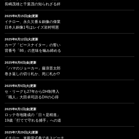
長嶋茂雄と千葉茂の知られざる絆
2025年8月15日(金)更新
イチロー、永久欠番＆銅像の偉業
日本人銅像1号はレイズ岩村明憲
2025年8月12日(火)更新
カープ「ピースナイター」の誓い
背番号「86」の意味を噛み締める
2025年8月8日(金)更新
「ハマのジョーカー」藤浪晋太郎
巻き返しの切り札か、死に札か!?
2025年8月5日(火)更新
セ・リーグも27年からDH制導入
「職人」大田卓司語るDHの心得
2025年8月1日(金)更新
ロッテ寺地隆成の「日々是精進」
19歳「打てて守れる捕手」への道
2025年7月29日(火)更新
イチロー、米殿堂式典で名スピーチ