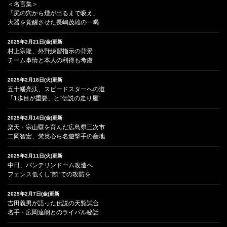
＜名言集＞
「尻の穴から煙が出るまで吸え」
大器を覚醒させた長嶋茂雄の一喝
2025年2月21日(金)更新
村上宗隆、外野練習指示の背景
チーム事情と本人の利得も考慮
2025年2月18日(火)更新
五十幡亮汰、スピードスターへの道
「1歩目が重要」と“伝説の走り屋”
2025年2月14日(金)更新
楽天・宗山塁を育んだ広島県三次市
二岡智宏、梵英心ら名遊撃手の産地
2025年2月11日(火)更新
中日、バンテリンドーム改造へ
フェンス低くし“際”での攻防を
2025年2月7日(金)更新
吉田義男が語った伝説の天覧試合
名手・広岡達朗とのライバル秘話