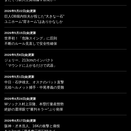
2026年5月22日(金)更新
巨人OB堀内恒夫が投じた“大きな一石”
ユニホーム“背ネーム”はありかなしか
2026年5月15日(金)更新
世界初！「危険スイング」に罰則
不断のルール見直しで安全性確保
2026年5月8日(金)更新
ジェリー、213cmのインパクト
「マウンドに上がるだけで武器」
2026年5月1日(金)更新
中日・石伊雄太、オスナのバット直撃
元祖ヘルメット捕手・中尾孝義の受難
2026年4月24日(金)更新
Wソックス村上宗隆、本塁打量産態勢
絶妙の選球眼で“審判キラー”ぶり発揮
2026年4月17日(金)更新
阪神・才木浩人、16Kの衝撃と痛恨