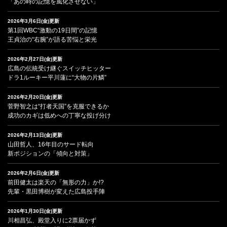
「あの時の記憶を風化させない」
2026年3月6日(金)更新
第1回WBC“激動の19日間”の記憶
王貞治の“右腕”が語る苦悩と栄光
2026年2月27日(金)更新
広島の伝統受け継ぐスイッチヒッター
ドラ1ルーキー平川蓮に“大物の片鱗”
2026年2月20日(金)更新
菅野智之は“打者天国”を克服できるか
成功のカギは低めへの丁寧な投げ分け
2026年2月13日(金)更新
山田哲人、16年目のサード転向
新ポジションの「傾向と対策」
2026年2月6日(金)更新
前田健太は楽天の「無形の力」か!?
先輩・黒田博樹が変えた広島投手陣
2026年1月30日(金)更新
川相昌弘、殿堂入りに2票届かず