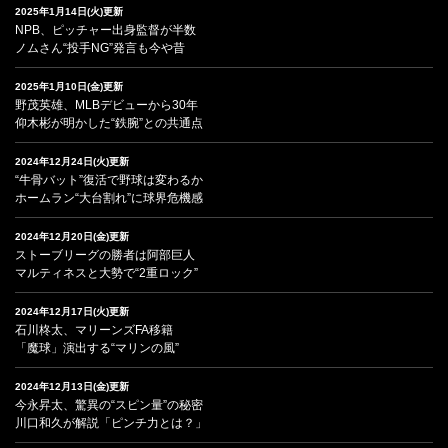
2025年1月14日(火)更新
NPB、ピッチャー出身監督が半数
ノムさん“投手NG”発言も今や昔
2025年1月10日(金)更新
野茂英雄、MLBデビューから30年
仰木彬が明かした“鉄腕”との共通点
2024年12月24日(火)更新
“牛骨バット”復活で野球は変わるか
ホームラン“大台割れ”に球界危機感
2024年12月20日(金)更新
ストーブリーグの勝者は阿部巨人
マルティネスと大勢で“2重ロック”
2024年12月17日(火)更新
石川柊太、マリーンズFA移籍
「魔球」演出する“マリンの風”
2024年12月13日(金)更新
今永昇太、驚異の“スピン量”の秘密
川口和久が解説「ピンチ力とは？」