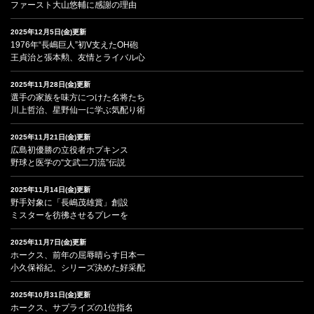
ファースト大山悠輔に感謝の理由
2025年12月5日(金)更新
1976年“長嶋巨人”初V支えたOH砲
王貞治と張本勲、友情とライバル心
2025年11月28日(金)更新
選手の家族を味方につけた名将たち
川上哲治、星野仙一に学ぶ気配り術
2025年11月21日(金)更新
広島初優勝の立役者ホプキンス
野球と医学の“文武二刀流”伝説
2025年11月14日(金)更新
野手対象に「長嶋茂雄賞」創設
ミスターを彷彿させるプレーを
2025年11月7日(金)更新
ホークス、前年の屈辱晴らす日本一
小久保裕紀、シリーズ決めた好采配
2025年10月31日(金)更新
ホークス、サプライズの1位指名