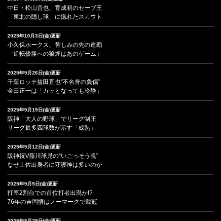
中日・松山晋也、育成初のセーブ王
「東北の隠し球」に惚れたスカウト
2025年10月3日(金)更新
小久保ホークス、苦しみの先の連覇
「逆転優勝への狼煙はあのゲーム」
2025年9月26日(金)更新
千葉ロッテ益田直也“不名誉の負傷”
金田正一は「カッとなっても冷静」
2025年9月19日(金)更新
阪神「大人の野球」でリーグ制圧
リーグ最多四球数が示す「成熟」
2025年9月12日(金)更新
阪神祝V藤川球児の“いごっそう魂”
なぜ土佐出身者に守護神は多いのか
2025年9月5日(金)更新
打率2割台での首位打者出現か!?
76年の吉岡悟はノーマークで載冠
2025年8月29日(金)更新