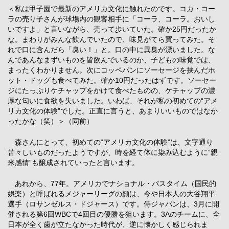
＜私は甲子園で最新のアメリカ文化に触れたのです。コカ・コー
ラの売り子さんが球場内の観客相手に「コーラ、コーラ。おいし
いですよ」と言いながら、売って歩いていた。確か25円だったか
な。まわりがみんな飲んでいたので、味見がてら買ってみた。そ
れで口に含んだら「臭い！」と。口の中に異臭が漂いました。な
んであんなまずいものを皆飲んでいるのか、子どもの味覚では、
まったくわかりません。次にコッペパンにソーセージを挟んだホ
ット・ドッグも食べてみた。確か10円だったはずです。ソーセー
ジにたっぷりケチャップをかけて食べたものの、ケチャップの濃
厚な匂いに食欲を失いました。いわば、それが私の初めての“アメ
リカ文化の体験”でした。正直に言うと、あまりいいものではなか
ったかな（笑）＞（同前）
森さんにとって、初めての“アメリカ文化の体験”は、文字通り
苦々しいものだったようですが、時を経て体に染み込むように“親
米感情”も醸成されていったと言います。
あれから、77年。アメリカでナショナル・パスタイム（国民的
娯楽）と呼ばれるメジャーリーグの顔は、今や日本人の大谷翔平
選手（ロサンゼルス・ドジャース）です。侍ジャパンは、3月に開
催される第6回WBCで4回目の優勝を狙います。3Aのチームに、全
日本が全く歯が立たなかった時代が、逆に懐かしく感じられま