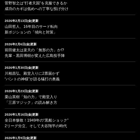
菅野智之は“打者天国”を克服できるか
成功のカギは低めへの丁寧な投げ分け
2026年2月13日(金)更新
山田哲人、16年目のサード転向
新ポジションの「傾向と対策」
2026年2月6日(金)更新
前田健太は楽天の「無形の力」か!?
先輩・黒田博樹が変えた広島投手陣
2026年1月30日(金)更新
川相昌弘、殿堂入りに2票届かず
“バントの神様”が語る犠打の奥義
2026年1月23日(金)更新
栗山英樹「知の力」で殿堂入り
「三原マジック」の読み解き方
2026年1月16日(金)更新
全日本惨敗！1949年の“黒船ショック”
2リーグ分立、そして大谷翔平の時代
2026年1月9日(金)更新