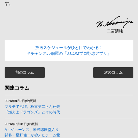
す。
二宮清純
放送スケジュールがひと目でわかる！
全チャンネル網羅の「J:COMプロ野球アプリ」
前のコラム
次のコラム
関連コラム
2026年8月7日(金)更新
マルチで活躍。板東英二さん死去
「燃えよドラゴンズ」とその時代
2026年7月31日(金)更新
A・ジョーンズ、米野球殿堂入り
闘将・星野仙一が称えたチーム愛