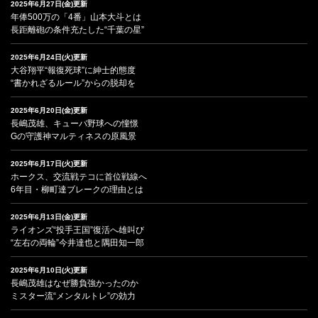
2025年6月27日(金)更新
年俸500万の「4番」山本大斗とは
長距離砲の条件充たした“千葉の星”
2025年6月24日(火)更新
大谷翔平“報復死球”に紳士的態度
“書かれざるルール”からの脱却を
2025年6月20日(金)更新
長嶋茂雄、キューバ野球への憧憬
Gの守護神マルティネスの原風景
2025年6月17日(火)更新
ホークス、交流戦テコに首位戦線へ
6年目・柳町達ブレークの理由とは
2025年6月13日(金)更新
ライオンズ“投手王国”復活へ雄叫び
“左右の両輪”今井達也と隅田知一郎
2025年6月10日(火)更新
長嶋茂雄はなぜ勝負強かったのか
ミスター流“メンタルトレ”の効力