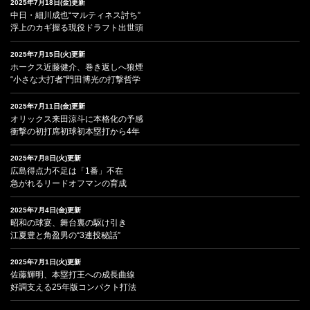
2025年7月18日(金)更新
中日・細川成也“マルティネス討ち”
浮上のカギ握る現役ドラフト出世頭
2025年7月15日(火)更新
ホークス近藤健介、巻き返しへ狼煙
“小さな大打者”門田博光の打撃哲学
2025年7月11日(金)更新
オリックス来田涼斗に本格化の予感
衝撃の初打席初球初本塁打から4年
2025年7月8日(火)更新
広島得点力不足は「1番」不在
急がれるリードオフマンの育成
2025年7月4日(金)更新
昭和の球宴、舞台裏の駆け引き
江夏豊と角盈男の“3連投秘話”
2025年7月1日(火)更新
佐藤輝明、本塁打王への成長曲線
好調支える25年版コンパクト打法