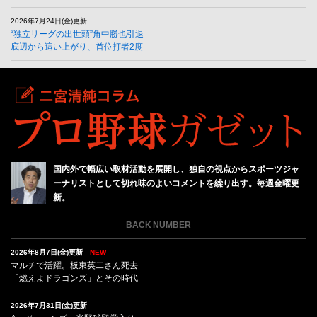
2026年7月24日(金)更新
“独立リーグの出世頭”角中勝也引退
底辺から這い上がり、首位打者2度
国内外で幅広い取材活動を展開し、独自の視点からスポーツジャ
ーナリストとして切れ味のよいコメントを繰り出す。毎週金曜更
新。
BACK NUMBER
2026年8月7日(金)更新
NEW
マルチで活躍。板東英二さん死去
「燃えよドラゴンズ」とその時代
2026年7月31日(金)更新