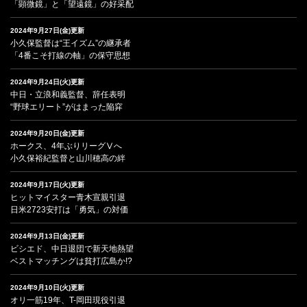
「顕微鏡」と「望遠鏡」の好采配
2024年9月27日(金)更新
小久保監督は“王イズム”の継承者
「4番こそ打線の軸」の保守思想
2024年9月24日(火)更新
中日・立浪和義監督、辞任表明
“野球エリート”がはまった陥穽
2024年9月20日(金)更新
ホークス、4年ぶりリーグⅤへ
小久保裕紀監督と山川穂高の絆
2024年9月17日(火)更新
ヒットマイスター青木宣親引退
日米2723安打は「勇気」の対価
2024年9月13日(金)更新
ビシエド、中日退団で新天地熱望
ベストマッチングは貧打広島か!?
2024年9月10日(火)更新
オリ一筋19年、T-岡田現役引退