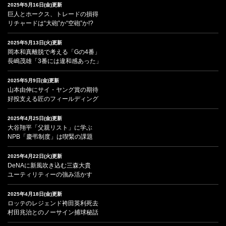
2025年5月16日(金)更新
巨人とホークス、トレードの損得
リチャードは“大砲”か“空砲”か!?
2025年5月13日(火)更新
岡本和真離脱で考える「Gの4番」
長嶋茂雄「3番には違和感あった」
2025年5月9日(金)更新
山本由伸にサイ・ヤング賞の期待
好投支える匠のフィールディング
2025年4月25日(金)更新
大谷翔平「父親リスト」に学ぶ
NPB「慶弔制度」は喫緊の課題
2025年4月22日(火)更新
DeNAに新風吹き込む三森大貴
ユーティリティーの強み活かす
2025年4月18日(金)更新
ロッテのレジェンド袴田英利死去
村田兆治とのノーサイン捕球秘話