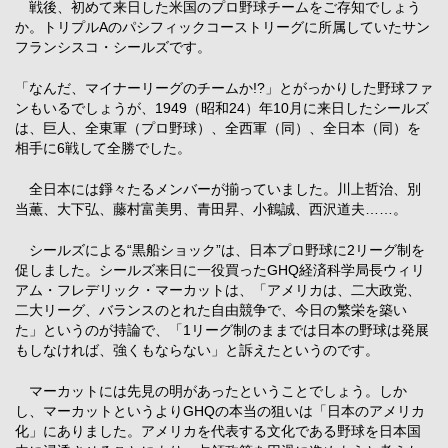
戦後、初めて来日した米国のプロ野球チームをご存知でしょう
か。トリプルAのパシフィックコーストリーグに所属していたサン
フランシスコ・シールズです。
「なんだ、マイナーリーグのチームか!?」とがっかりした野球ファ
ンもいるでしょうが、1949（昭和24）年10月に来日したシールズ
は、巨人、全東軍（プロ野球）、全西軍（同）、全日本（同）を
相手に6戦して全勝でした。
全日本には錚々たるメンバーが揃っていました。川上哲治、別
当薫、大下弘、藤村富美男、青田昇、小鶴誠、西沢道夫……。
シールズによる“黒船ショック”は、日本プロ野球に2リーグ制を
促しました。シールズ来日に一役買ったGHQ経済科学局長ウィリ
アム・フレデリック・マーカットは、「アメリカは、二大政党、
二大リーグ、バランスのとれた自由競争で、今日の繁栄を築い
た」というのが持論で、「1リーグ制のままでは日本の野球は発展
もしなければ、強くもならない」と訴えたというのです。
マーカットには先見の明があったということでしょう。しか
し、マーカットというよりGHQの本当の狙いは「日本のアメリカ
化」にありました。アメリカを代表する文化である野球を日本国