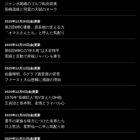
ジャンボ尾崎のゴルフ転向前夜
長嶋茂雄と同質の天賦のオーラ
2025年12月26日(金)更新
第2回WBC優勝、原辰徳の支える力
「オマエさんたち」と呼んだ気配り
2025年12月19日(金)更新
第6回WBCの“侍大将”は大谷翔平
実績と言動で井端ジャパンを牽引
2025年12月12日(金)更新
佐藤輝明、Gグラブ賞受賞の背景
ファースト大山悠輔に感謝の理由
2025年12月5日(金)更新
1976年“長嶋巨人”初V支えたOH砲
王貞治と張本勲、友情とライバル心
2025年11月28日(金)更新
選手の家族を味方につけた名将たち
川上哲治、星野仙一に学ぶ気配り術
2025年11月21日(金)更新