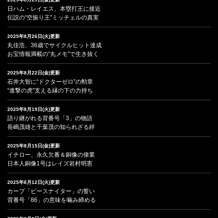
日ハム・レイエス、本塁打王に接近
伝説の“空振り王”ミッチェルの真実
2025年8月26日(火)更新
丸佳浩、36歳でサイクルヒット達成
お宝情報満載の“丸メモ”で生き抜く
2025年8月22日(金)更新
石井大智に“ドクターゼロ”の勲章
“進撃の虎”支える縁の下の力持ち
2025年8月19日(火)更新
語り継がれる背番号「3」の物語
長嶋茂雄と千葉茂の知られざる絆
2025年8月15日(金)更新
イチロー、永久欠番＆銅像の偉業
日本人銅像1号はレイズ岩村明憲
2025年8月12日(火)更新
カープ「ピースナイター」の誓い
背番号「86」の意味を噛み締める