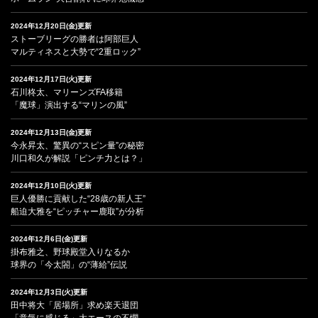
2024年12月20日(金)更新
ストーブリーグの勝者は阿部巨人
マルティネスと大勢で“2重ロック”
2024年12月17日(火)更新
石川柊太、マリーンズFA移籍
「魔球」演出する“マリンの風”
2024年12月13日(金)更新
今永昇太、驚異の“スピン量”の秘密
川口和久が解説「ピンチ力とは？」
2024年12月10日(火)更新
巨人優勝に貢献した“28歳の新人王”
船迫大雅を“ピッチャー鹿取”が分析
2024年12月6日(金)更新
掛布雅之、野球殿堂入りなるか
球界の「今太閤」の“薄給”伝説
2024年12月3日(火)更新
田中将大「居場所」求め楽天退団
「意気に感じる」大エースの不憫