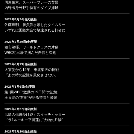
周東佑京、スーパープレーの背景
内野出身外野手特有のダイブ捕球
2026年3月24日(火)更新
佐藤輝明、勝負強さ示したタイムリー
いずれは国際大会で敬遠される打者に
2026年3月20日(金)更新
種市篤暉、ワールドクラスの片鱗
WBC初出場で掴んだ自信と課題
2026年3月13日(金)更新
大震災から15年、東北楽天の挑戦
「あの時の記憶を風化させない」
2026年3月6日(金)更新
第1回WBC“激動の19日間”の記憶
王貞治の“右腕”が語る苦悩と栄光
2026年2月27日(金)更新
広島の伝統受け継ぐスイッチヒッター
ドラ1ルーキー平川蓮に“大物の片鱗”
2026年2月20日(金)更新