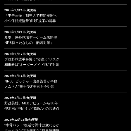
2025年1月24日(金)更新
「申告三振」制導入で時間短縮へ
小久保裕紀監督“曲球”提案の是非
2025年1月21日(火)更新
夏場、屋外球場デーゲーム未開催
NPB待ったなしの「酷暑対策」
2025年1月17日(金)更新
プロ野球選手を襲う“寝違え”リスク
和田毅は“オーダーメイド枕”で対応
2025年1月14日(火)更新
NPB、ピッチャー出身監督が半数
ノムさん“投手NG”発言も今や昔
2025年1月10日(金)更新
野茂英雄、MLBデビューから30年
仰木彬が明かした“鉄腕”との共通点
2024年12月24日(火)更新
“牛骨バット”復活で野球は変わるか
ホームラン“大台割れ”に球界危機感