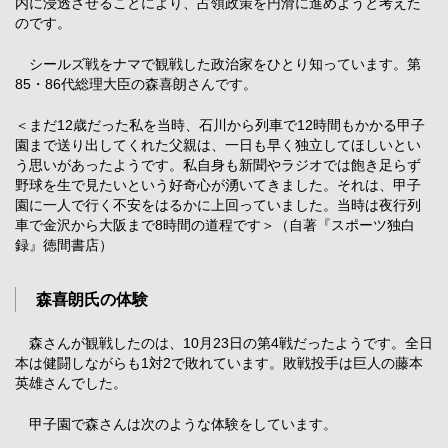
内に浸透させることにより、占領政策を円滑に進めようと考えた
のです。
シールズ戦をナマで観戦した政治家をひとり知っています。第
85・86代総理大臣の森喜朗さんです。
＜まだ12歳だった私を当時、石川から列車で12時間もかかる甲子
園まで送り出してくれた父親は、一日も早く独立してほしいとい
う思いがあったようです。私自身も新聞やラジオでは飽き足らず
野球を生で見たいという好奇心が湧いてきました。それは、甲子
園に一人で行く不安をはるかに上回っていました。当時は夜行列
車で金沢から大阪まで8時間の道程です＞（自著『スポーツ独白
録』徳間書店）
森喜朗氏の体験
森さんが観戦したのは、10月23日の第4戦だったようです。全日
本は健闘しながらも1対2で敗れています。敗戦投手は巨人の藤本
英雄さんでした。
甲子園で森さんは次のような体験をしています。