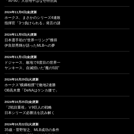
「50-50」大谷翔平はなぜ特別賞
2024年11月8日(金)更新
ホークス、まさかのシリーズ4連敗
指揮官「3つ負けられる」発言の謎
2024年11月5日(火)更新
日本選手初の“世界一リング”獲得
伊良部秀輝が語ったMLBへの夢
2024年11月1日(金)更新
ドジャース、敵地で8度目の世界一
ヤンキース、自滅招いた“魔の5回”
2024年10月29日(火)更新
ホークス“横綱相撲”で敵地2連勝
OB高木豊「DeNAはケンカ腰で」
2024年10月25日(金)更新
「2戦目重視」Ⅴ9巨人の戦略
日本シリーズ必勝法を読み解く
2024年10月22日(火)更新
35歳・菅野智之、MLB成功の条件