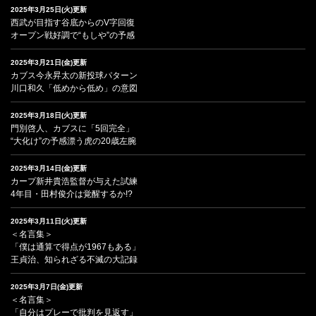
2025年3月25日(火)更新
西武が目指す谷底からのV字回復
オープン戦好調で“もしや”の予感
2025年3月21日(金)更新
カブス今永昇太の新投球パターン
川口和久「低めから低め」の意図
2025年3月18日(火)更新
門別啓人、カブスに「5回完全」
“大化け”の予感漂う虎の20歳左腕
2025年3月14日(金)更新
カープ新井貴浩監督が与えた試練
4年目・田村俊介は覚醒するか!?
2025年3月11日(火)更新
＜名言集＞
「僕は通算で得点が1967もある」
王貞治、知られざる不滅の大記録
2025年3月7日(金)更新
＜名言集＞
「自分はプレーで批判を見返す」