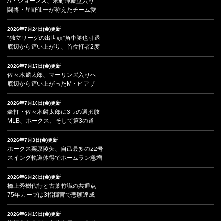
A・ジョーンズ、米野球殿堂入り
闘将・星野仙一が称えたチーム愛
2026年7月24日(金)更新
“独立リーグの出世頭”角中勝也引退
底辺から這い上がり、首位打者2度
2026年7月17日(金)更新
佐々木麟太郎、マーリンズ入りへ
底辺から這い上がったM・ピアザ
2026年7月10日(金)更新
豪打・佐々木麟太郎に3つの選択肢
MLB、ホークス、そして第3の道
2026年7月3日(金)更新
ホークス栗原陵矢、自己最多の22号
スイング軌道体得でホームラン急増
2026年6月26日(金)更新
橋上秀樹代行と古葉竹識の共通点
75年カープは3指揮官で悲願達成
2026年6月19日(金)更新