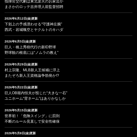
指揮官交代劇は東北楽天のお家芸か
まさかのロッテ吉井理人前監督招聘
2026年6月12日(金)更新
下剋上の予感漂わせる“守護神左腕”
西武・岩城颯空とヤクルトのキハダ
2026年6月5日(金)更新
巨人・橋上秀樹代行の新ID野球
野球観の根底には“ノムラの教え”
2026年5月29日(金)更新
村上宗隆、MLB新人王候補に浮上
またぞろ新人王資格論争勃発か!?
2026年5月22日(金)更新
巨人OB堀内恒夫が投じた“大きな一石”
ユニホーム“背ネーム”はありかなしか
2026年5月15日(金)更新
世界初！「危険スイング」に罰則
不断のルール見直しで安全性確保
2026年5月8日(金)更新