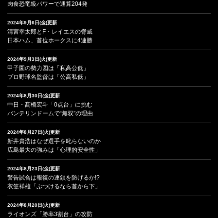
肉食恐竜級パワーで通算204発
2024年9月6日(金)更新
清宮幸太郎とF・レイエスの脅威
日本ハム、首位ホークスに4連勝
2024年9月3日(火)更新
甲子園の勢力図は「私高公低」
プロ野球名監督は「公高私低」
2024年8月30日(金)更新
中日・髙橋宏斗「0点台」に挑む
バンテリンドームで“無双”の理由
2024年8月27日(火)更新
新井貴浩はなぜ選手を叱らないのか
広島最大の強みは「心理的安全性」
2024年8月23日(金)更新
警告試合は報復の連鎖を防げるか!?
衣笠祥雄「ぶつけるなら首から下」
2024年8月20日(火)更新
ライオンズ「勝率3割台」の攻防