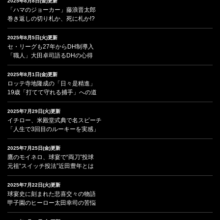
2025年8月8日(金)更新
「ハマのジョーカー」藤浪晋太郎
巻き返しの切り札か、死に札か!?
2025年8月5日(火)更新
セ・リーグも27年からDH制導入
「職人」大田卓司語るDHの心得
2025年8月1日(金)更新
ロッテ寺地隆成の「日々是精進」
19歳「打てて守れる捕手」への道
2025年7月29日(火)更新
イチロー、米殿堂式典で名スピーチ
「人生で3回目のルーキーを実感」
2025年7月25日(金)更新
鷹のモイネロ、球宴で“両刀”投球
元祖“スイッチ投法”近田豊年とは
2025年7月22日(火)更新
球宴史に刻まれた悲喜交々の物語
甲子園のヒーロー太田幸司の苦悩