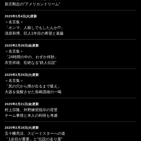
新庄剛志の“アメリカンドリーム”
2025年3月4日(火)更新
＜名言集＞
「ホンマ、人殺しでもしたんか!?」
清原和博、巨人1年目の希望と葛藤
2025年2月28日(金)更新
＜名言集＞
「24時間の中の、わずか何秒」
衣笠祥雄、壮絶なる“鉄人伝説”
2025年2月25日(火)更新
＜名言集＞
「尻の穴から煙が出るまで吸え」
大器を覚醒させた長嶋茂雄の一喝
2025年2月21日(金)更新
村上宗隆、外野練習指示の背景
チーム事情と本人の利得も考慮
2025年2月18日(火)更新
五十幡亮汰、スピードスターへの道
「1歩目が重要」と“伝説の走り屋”