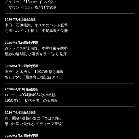
ジェリー、213cmのインパクト
「マウンドに上がるだけで武器」
2026年5月1日(金)更新
中日・石伊雄太、オスナのバット直撃
元祖ヘルメット捕手・中尾孝義の受難
2026年4月24日(金)更新
Wソックス村上宗隆、本塁打量産態勢
絶妙の選球眼で“審判キラー”ぶり発揮
2026年4月17日(金)更新
阪神・才木浩人、16Kの衝撃と痛恨
あと3つで「最多奪三振記録タイ」
2026年4月10日(金)更新
ロッテ、4934勝4934敗の軌跡
1950年に「初代王者」の金看板
2026年4月3日(金)更新
燕、開幕4連勝の陰に「つば九郎」
思い出深い先代との“ディープ筆談”
2026年3月27日(金)更新