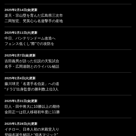
2025年2月14日(金)更新
楽天・宗山塁を育んだ広島県三次市
二岡智宏、梵英心ら名遊撃手の産地
2025年2月11日(火)更新
中日、バンテリンドーム改造へ
フェンス低くし“際”での攻防を
2025年2月7日(金)更新
吉田義男が語った伝説の天覧試合
名手・広岡達朗とのライバル秘話
2025年2月4日(火)更新
藤川球児「名選手名伯楽」への道
“ドラ1”出身監督の勝利数上位3人
2025年1月31日(金)更新
巨人・田中将大に10勝以上の期待
金田正一は巨人移籍初年度に11勝
2025年1月28日(火)更新
イチロー、日本人初の米殿堂入り
登録名誕生秘話と“仰木マジック”