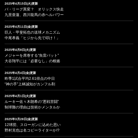
2025年4月15日(火)更新
パ・リーグ異変？ オリックス快走
九里亜蓮、西川龍馬の赤ヘルパワー
2025年4月11日(金)更新
巨人・甲斐拓也の送球メカニズム
中尾孝義「ヒジから先で叩け！」
2025年4月8日(火)更新
メジャーを席巻する“魚雷バット”
大谷翔平には「必要なし」の根拠
2025年4月4日(金)更新
昨季1試合平均2.61得点の中日
“神の手”上林誠知がカンフル剤
2025年4月1日(火)更新
ルーキー佐々木朗希の“悪戦苦闘”
制球難の理由は技術かメンタルか
2025年3月28日(金)更新
12球団、スローガンに込めた思い
野村克也は名コピーライターか!?