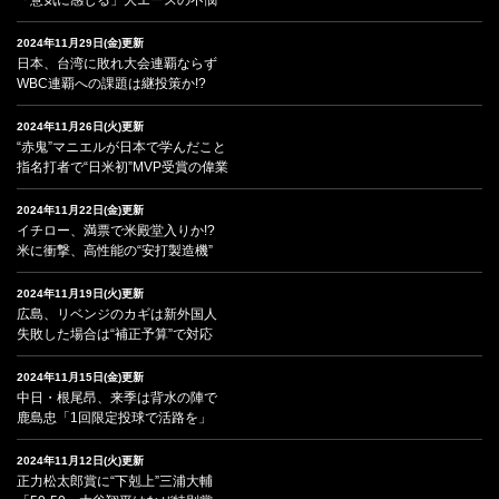
2024年11月29日(金)更新
日本、台湾に敗れ大会連覇ならず
WBC連覇への課題は継投策か!?
2024年11月26日(火)更新
“赤鬼”マニエルが日本で学んだこと
指名打者で“日米初”MVP受賞の偉業
2024年11月22日(金)更新
イチロー、満票で米殿堂入りか!?
米に衝撃、高性能の“安打製造機”
2024年11月19日(火)更新
広島、リベンジのカギは新外国人
失敗した場合は“補正予算”で対応
2024年11月15日(金)更新
中日・根尾昂、来季は背水の陣で
鹿島忠「1回限定投球で活路を」
2024年11月12日(火)更新
正力松太郎賞に“下剋上”三浦大輔