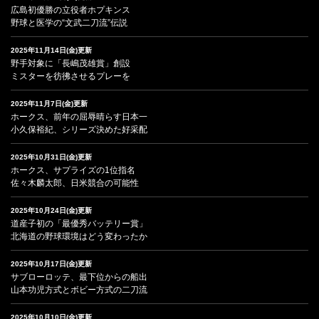
広島初優勝の立役者ホプキンス
野球と医学の“文武二刀流”伝説
2025年11月14日(金)更新
野手対象に「長嶋茂雄賞」創設
ミスターを彷彿させるプレーを
2025年11月7日(金)更新
ホークス、前年の屈辱晴らす日本一
小久保裕紀、シリーズ決めた好采配
2025年10月31日(金)更新
ホークス、サプライズの1位指名
佐々木麟太郎、日米競合の可能性
2025年10月24日(金)更新
道産子初の「最優秀バッテリー賞」
北海道の野球環境はどう変わったか
2025年10月17日(金)更新
サブローロッテ、最下位からの船出
山本功児方式とボビー方式の二刀流
2025年10月10日(金)更新