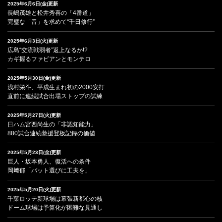
2025年6月6日(金)更新
長嶋茂雄と松井秀喜の「4番道」
完璧な「音」を求めて“千日修行”
2025年6月3日(火)更新
広島“交流戦弱者”返上なるか!?
カギ握るファビアンとモンテロ
2025年5月30日(金)更新
浅村栄斗、平成生まれ初の2000安打
直前に連続試合出場ストップの試練
2025年5月27日(火)更新
日ハム宮西尚生の「非認知能力」
880試合連続救援登板記録の価値
2025年5月23日(金)更新
巨人・坂本勇人、復活への条件
岡﨑郁「バット選びに工夫を」
2025年5月20日(火)更新
千葉ロッテ新球場は幕張新都心の核
ドーム球場は予算化が困難な見通し