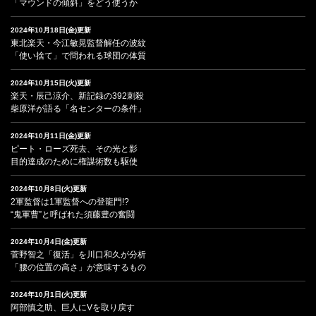
「マウンドの傾斜」をどう使うか
2024年10月18日(金)更新
東北楽天・今江敏晃監督解任の波紋
「使い捨て」で問われる球団の体質
2024年10月15日(火)更新
楽天・辰己涼介、新記録の392刺殺
柴原洋が語る「名センターの条件」
2024年10月11日(金)更新
ピート・ローズ死去、その光と影
目的達成のために権謀術数も駆使
2024年10月8日(火)更新
2軍監督は1軍監督への登龍門!?
“鬼軍曹”と呼ばれた須藤豊の奮闘
2024年10月4日(金)更新
菅野智之「復活」を川口和久が分析
「腰の位置の高さ」が意味するもの
2024年10月1日(火)更新
阿部慎之助、巨人にVを取り戻す