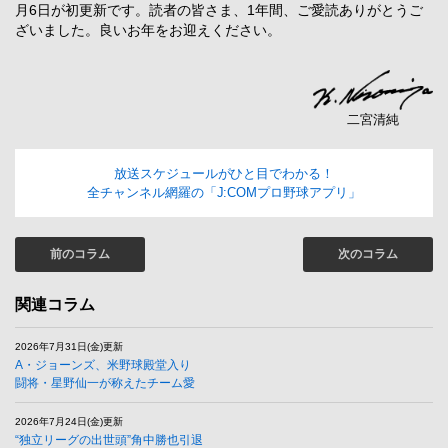
月6日が初更新です。読者の皆さま、1年間、ご愛読ありがとうご
ざいました。良いお年をお迎えください。
二宮清純
放送スケジュールがひと目でわかる！
全チャンネル網羅の「J:COMプロ野球アプリ」
前のコラム
次のコラム
関連コラム
2026年7月31日(金)更新
A・ジョーンズ、米野球殿堂入り
闘将・星野仙一が称えたチーム愛
2026年7月24日(金)更新
“独立リーグの出世頭”角中勝也引退