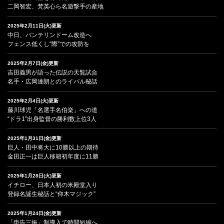
二岡智宏、梵英心ら名遊撃手の産地
2025年2月11日(火)更新
中日、バンテリンドーム改造へ
フェンス低くし“際”での攻防を
2025年2月7日(金)更新
吉田義男が語った伝説の天覧試合
名手・広岡達朗とのライバル秘話
2025年2月4日(火)更新
藤川球児「名選手名伯楽」への道
“ドラ1”出身監督の勝利数上位3人
2025年1月31日(金)更新
巨人・田中将大に10勝以上の期待
金田正一は巨人移籍初年度に11勝
2025年1月28日(火)更新
イチロー、日本人初の米殿堂入り
登録名誕生秘話と“仰木マジック”
2025年1月24日(金)更新
「申告三振」制導入で時間短縮へ