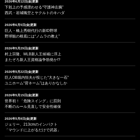
2026年6月12日(金)更新
下剋上の予感漂わせる“守護神左腕”
西武・岩城颯空とヤクルトのキハダ
2026年6月5日(金)更新
巨人・橋上秀樹代行の新ID野球
野球観の根底には“ノムラの教え”
2026年5月29日(金)更新
村上宗隆、MLB新人王候補に浮上
またぞろ新人王資格論争勃発か!?
2026年5月22日(金)更新
巨人OB堀内恒夫が投じた“大きな一石”
ユニホーム“背ネーム”はありかなしか
2026年5月15日(金)更新
世界初！「危険スイング」に罰則
不断のルール見直しで安全性確保
2026年5月8日(金)更新
ジェリー、213cmのインパクト
「マウンドに上がるだけで武器」