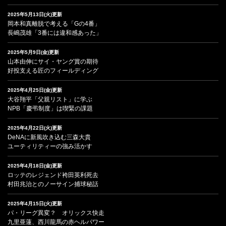
2025年5月13日(火)更新
岡本和真離脱で考える「Gの4番」
長嶋茂雄「3番には違和感あった」
2025年5月9日(金)更新
山本由伸にサイ・ヤング賞の期待
好投支える匠のフィールディング
2025年4月25日(金)更新
大谷翔平「父親リスト」に学ぶ
NPB「慶弔制度」は喫緊の課題
2025年4月22日(火)更新
DeNAに新風吹き込む三森大貴
ユーティリティーの強み活かす
2025年4月18日(金)更新
ロッテのレジェンド袴田英利死去
村田兆治とのノーサイン捕球秘話
2025年4月15日(火)更新
パ・リーグ異変？ オリックス快走
九里亜蓮、西川龍馬の赤ヘルパワー