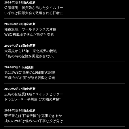
2026年3月24日(火)更新
佐藤輝明、勝負強さ示したタイムリー
いずれは国際大会で敬遠される打者に
2026年3月20日(金)更新
種市篤暉、ワールドクラスの片鱗
WBC初出場で掴んだ自信と課題
2026年3月13日(金)更新
大震災から15年、東北楽天の挑戦
「あの時の記憶を風化させない」
2026年3月6日(金)更新
第1回WBC“激動の19日間”の記憶
王貞治の“右腕”が語る苦悩と栄光
2026年2月27日(金)更新
広島の伝統受け継ぐスイッチヒッター
ドラ1ルーキー平川蓮に“大物の片鱗”
2026年2月20日(金)更新
菅野智之は“打者天国”を克服できるか
成功のカギは低めへの丁寧な投げ分け