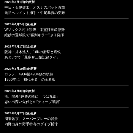
2026年5月1日(金)更新
中日・石伊雄太、オスナのバット直撃
元祖ヘルメット捕手・中尾孝義の受難
2026年4月24日(金)更新
Wソックス村上宗隆、本塁打量産態勢
絶妙の選球眼で“審判キラー”ぶり発揮
2026年4月17日(金)更新
阪神・才木浩人、16Kの衝撃と痛恨
あと3つで「最多奪三振記録タイ」
2026年4月10日(金)更新
ロッテ、4934勝4934敗の軌跡
1950年に「初代王者」の金看板
2026年4月3日(金)更新
燕、開幕4連勝の陰に「つば九郎」
思い出深い先代との“ディープ筆談”
2026年3月27日(金)更新
周東佑京、スーパープレーの背景
内野出身外野手特有のダイブ捕球