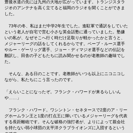
豊後水道の先には九州の大地が広がっています。トランジスタラ
ジオのアンテナを高く立てると福岡のラジオを聞くことができま
した。
73年の冬、私はまだ中学2年生でした。進駐軍で通訳をしていた
という老人が自宅で営む小さな英会話塾に通っていました。塾嫌
いの私が、なぜそこへ行く時だけ足取りが軽かったかと言うと、
メジャーリーグの話をしてくれるからです。ベーブ・ルース選手
やルー・ゲーリッグ選手、ジョー・ディマジオ選手などの伝記を
翻訳し、田舎の子どもたちに読み聞かせるのが老教師の趣味でし
た。
そんな、ある日のことです。老教師がいつも以上にニコニコし
ながら、私たちにこう言ったのです。
「えらいことになったぞ。フランク・ハワードが来るらしいん
や……」
フランク・ハワード。ワシントン・セネタースで2度のア・リー
グホームラン王と1度の打点王に輝いているメジャーリーグを代表
する長距離砲です。そんな破格の強打者が、よりによって親会社
を持たない弱小球団の太平洋クラブライオンズに入団するという