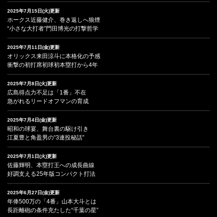
2025年7月15日(火)更新
ホークス近藤健介、巻き返しへ狼煙
“小さな大打者”門田博光の打撃哲学
2025年7月11日(金)更新
オリックス来田涼斗に本格化の予感
衝撃の初打席初球初本塁打から4年
2025年7月8日(火)更新
広島得点力不足は「1番」不在
急がれるリードオフマンの育成
2025年7月4日(金)更新
昭和の球宴、舞台裏の駆け引き
江夏豊と角盈男の“3連投秘話”
2025年7月1日(火)更新
佐藤輝明、本塁打王への成長曲線
好調支える25年版コンパクト打法
2025年6月27日(金)更新
年俸500万の「4番」山本大斗とは
長距離砲の条件充たした“千葉の星”