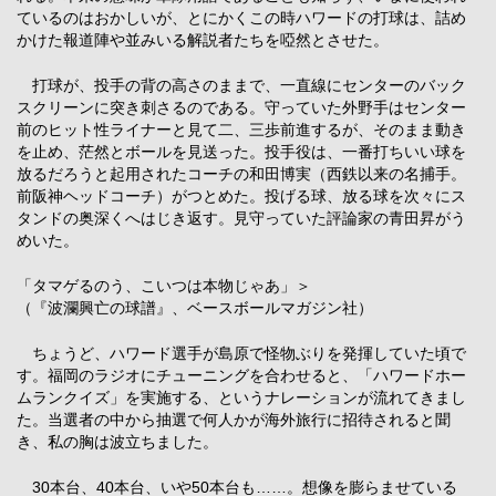
ているのはおかしいが、とにかくこの時ハワードの打球は、詰め
かけた報道陣や並みいる解説者たちを啞然とさせた。
打球が、投手の背の高さのままで、一直線にセンターのバック
スクリーンに突き刺さるのである。守っていた外野手はセンター
前のヒット性ライナーと見て二、三歩前進するが、そのまま動き
を止め、茫然とボールを見送った。投手役は、一番打ちいい球を
放るだろうと起用されたコーチの和田博実（西鉄以来の名捕手。
前阪神ヘッドコーチ）がつとめた。投げる球、放る球を次々にス
タンドの奥深くへはじき返す。見守っていた評論家の青田昇がう
めいた。
「タマゲるのう、こいつは本物じゃあ」＞
（『波瀾興亡の球譜』、ベースボールマガジン社）
ちょうど、ハワード選手が島原で怪物ぶりを発揮していた頃で
す。福岡のラジオにチューニングを合わせると、「ハワードホー
ムランクイズ」を実施する、というナレーションが流れてきまし
た。当選者の中から抽選で何人かが海外旅行に招待されると聞
き、私の胸は波立ちました。
30本台、40本台、いや50本台も……。想像を膨らませている