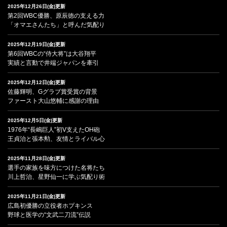
2025年12月26日(金)更新
第2回WBC優勝、原辰徳の支える力
「オマエさんたち」と呼んだ気配り
2025年12月19日(金)更新
第6回WBCの“侍大将”は大谷翔平
実績と言動で井端ジャパンを牽引
2025年12月12日(金)更新
佐藤輝明、Gグラブ賞受賞の背景
ファースト大山悠輔に感謝の理由
2025年12月5日(金)更新
1976年“長嶋巨人”初V支えたOH砲
王貞治と張本勲、友情とライバル心
2025年11月28日(金)更新
選手の家族を味方につけた名将たち
川上哲治、星野仙一に学ぶ気配り術
2025年11月21日(金)更新
広島初優勝の立役者ホプキンス
野球と医学の“文武二刀流”伝説