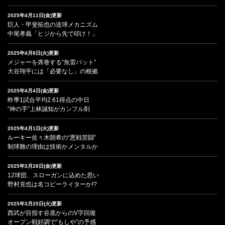
2025年4月11日(金)更新
巨人・甲斐拓也の送球メカニズム
中尾孝義「ヒジから先で叩け！」
2025年4月8日(火)更新
メジャーを席巻する“魚雷バット”
大谷翔平には「必要なし」の根拠
2025年4月4日(金)更新
昨季1試合平均2.61得点の中日
“神の手”上林誠知がカンフル剤
2025年4月1日(火)更新
ルーキー佐々木朗希の“悪戦苦闘”
制球難の理由は技術かメンタルか
2025年3月28日(金)更新
12球団、スローガンに込めた思い
野村克也は名コピーライターか!?
2025年3月25日(火)更新
西武が目指す谷底からのV字回復
オープン戦好調で“もしや”の予感