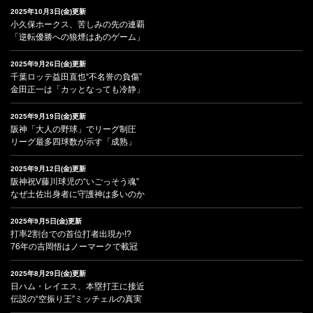
2025年10月3日(金)更新
小久保ホークス、苦しみの先の連覇
「逆転優勝への狼煙はあのゲーム」
2025年9月26日(金)更新
千葉ロッテ益田直也“不名誉の負傷”
金田正一は「カッとなっても冷静」
2025年9月19日(金)更新
阪神「大人の野球」でリーグ制圧
リーグ最多四球数が示す「成熟」
2025年9月12日(金)更新
阪神祝V藤川球児の“いごっそう魂”
なぜ土佐出身者に守護神は多いのか
2025年9月5日(金)更新
打率2割台での首位打者出現か!?
76年の吉岡悟はノーマークで載冠
2025年8月29日(金)更新
日ハム・レイエス、本塁打王に接近
伝説の“空振り王”ミッチェルの真実