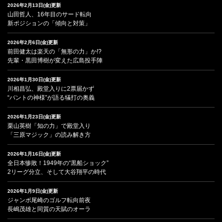
2026年2月13日(金)更新
山田哲人、16年目のサード転向
新ポジションの「傾向と対策」
2026年2月6日(金)更新
前田健太は楽天の「無形の力」か!?
先輩・黒田博樹が変えた広島投手陣
2026年1月30日(金)更新
川相昌弘、殿堂入りに2票届かず
“バントの神様”が語る犠打の奥義
2026年1月23日(金)更新
栗山英樹「知の力」で殿堂入り
「三原マジック」の読み解き方
2026年1月16日(金)更新
全日本惨敗！1949年の“黒船ショック”
2リーグ分立、そして大谷翔平の時代
2026年1月9日(金)更新
ジャンボ尾崎のゴルフ転向前夜
長嶋茂雄と同質の天賦のオーラ