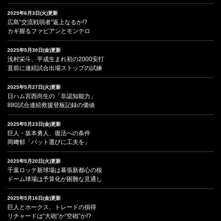
2025年6月3日(火)更新
広島“交流戦弱者”返上なるか!?
カギ握るファビアンとモンテロ
2025年5月30日(金)更新
浅村栄斗、平成生まれ初の2000安打
直前に連続試合出場ストップの試練
2025年5月27日(火)更新
日ハム宮西尚生の「非認知能力」
880試合連続救援登板記録の価値
2025年5月23日(金)更新
巨人・坂本勇人、復活への条件
岡﨑郁「バット選びに工夫を」
2025年5月20日(火)更新
千葉ロッテ新球場は幕張新都心の核
ドーム球場は予算化が困難な見通し
2025年5月16日(金)更新
巨人とホークス、トレードの損得
リチャードは“大砲”か“空砲”か!?