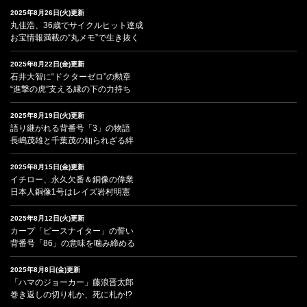
2025年8月26日(火)更新
丸佳浩、36歳でサイクルヒット達成
お宝情報満載の“丸メモ”で生き抜く
2025年8月22日(金)更新
石井大智に“ドクターゼロ”の勲章
“進撃の虎”支える縁の下の力持ち
2025年8月19日(火)更新
語り継がれる背番号「3」の物語
長嶋茂雄と千葉茂の知られざる絆
2025年8月15日(金)更新
イチロー、永久欠番＆銅像の偉業
日本人銅像1号はレイズ岩村明憲
2025年8月12日(火)更新
カープ「ピースナイター」の誓い
背番号「86」の意味を噛み締める
2025年8月8日(金)更新
「ハマのジョーカー」藤浪晋太郎
巻き返しの切り札か、死に札か!?