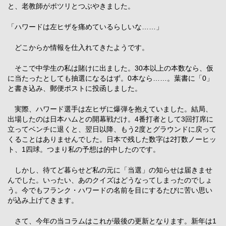
と、老教師がポツリとつぶやきました。
「ハワードは左ヒザを痛めているらしいな……」
どこからか情報を仕入れてきたようです。
そこで中学生の私は賭けに出ました。30本以上の本数なら、仮
に当たったとしても抽選になるはず。0本なら……。葉書に「0」
と書き込み、郵便ポストに投函しました。
実際、ハワード選手は左ヒザに爆弾を抱えていました。結局、
出場したのは日本ハムとの開幕戦だけ。4番打者として3回打席に
立ってベンチに退くと、翌日以降、もう2度とグラウンドに戻って
くることはありませんでした。日本で残した数字は2打数ノーヒッ
ト、1四球。つまり私の予想は的中したのです。
しかし、待てど暮らせど私の元に「当選」の知らせは届きませ
んでした。いったい、あのクイズはどうなってしまったのでしょ
う。今でもフランク・ハワードの名前を目にするたびに苦い思い
が込み上げてきます。
さて、今年の当コラムはこれが最後の更新となります。新年は1