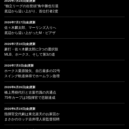
2026年7月24日(金)更新
“独立リーグの出世頭”角中勝也引退
底辺から這い上がり、首位打者2度
2026年7月17日(金)更新
佐々木麟太郎、マーリンズ入りへ
底辺から這い上がったM・ピアザ
2026年7月10日(金)更新
豪打・佐々木麟太郎に3つの選択肢
MLB、ホークス、そして第3の道
2026年7月3日(金)更新
ホークス栗原陵矢、自己最多の22号
スイング軌道体得でホームラン急増
2026年6月26日(金)更新
橋上秀樹代行と古葉竹識の共通点
75年カープは3指揮官で悲願達成
2026年6月19日(金)更新
指揮官交代劇は東北楽天のお家芸か
まさかのロッテ吉井理人前監督招聘