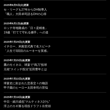
2025年8月5日(火)更新
セ・リーグも27年からDH制導入
「職人」大田卓司語るDHの心得
2025年8月1日(金)更新
ロッテ寺地隆成の「日々是精進」
19歳「打てて守れる捕手」への道
2025年7月29日(火)更新
イチロー、米殿堂式典で名スピーチ
「人生で3回目のルーキーを実感」
2025年7月25日(金)更新
鷹のモイネロ、球宴で“両刀”投球
元祖“スイッチ投法”近田豊年とは
2025年7月22日(火)更新
球宴史に刻まれた悲喜交々の物語
甲子園のヒーロー太田幸司の苦悩
2025年7月18日(金)更新
中日・細川成也“マルティネス討ち”
浮上のカギ握る現役ドラフト出世頭