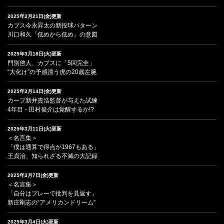
2025年3月21日(金)更新
カブス今永昇太の新投球パターン
川口和久「低めから低め」の意図
2025年3月18日(火)更新
門別啓人、カブスに「5回完全」
“大化け”の予感漂う虎の20歳左腕
2025年3月14日(金)更新
カープ新井貴浩監督が与えた試練
4年目・田村俊介は覚醒するか!?
2025年3月11日(火)更新
＜名言集＞
「僕は通算で得点が1967もある」
王貞治、知られざる不滅の大記録
2025年3月7日(金)更新
＜名言集＞
「自分はプレーで批判を見返す」
新庄剛志の“アメリカンドリーム”
2025年3月4日(火)更新