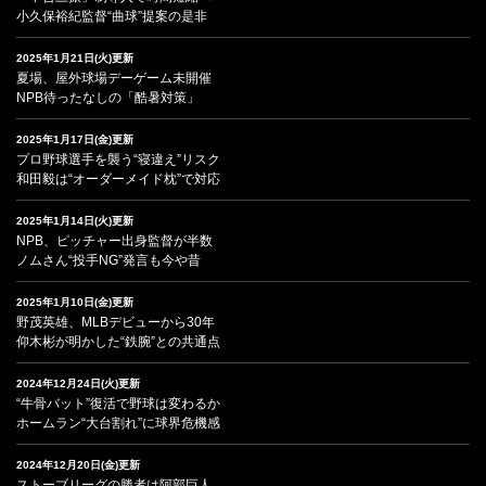
小久保裕紀監督“曲球”提案の是非
2025年1月21日(火)更新
夏場、屋外球場デーゲーム未開催
NPB待ったなしの「酷暑対策」
2025年1月17日(金)更新
プロ野球選手を襲う“寝違え”リスク
和田毅は“オーダーメイド枕”で対応
2025年1月14日(火)更新
NPB、ピッチャー出身監督が半数
ノムさん“投手NG”発言も今や昔
2025年1月10日(金)更新
野茂英雄、MLBデビューから30年
仰木彬が明かした“鉄腕”との共通点
2024年12月24日(火)更新
“牛骨バット”復活で野球は変わるか
ホームラン“大台割れ”に球界危機感
2024年12月20日(金)更新
ストーブリーグの勝者は阿部巨人