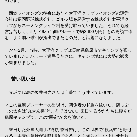
のです。
西鉄ライオンズの後身にあたる太平洋クラブライオンズの運営
会社は福岡野球株式会社。ゴルフ場を経営する株式会社太平洋ク
ラブからネーミングライツ料を受け取っていました。それでも経
営は苦しく、8万ドル（当時のレートで約2800万円）もの高額年俸
を、よく弱小球団が捻出できたものだ、と話題になりました。
74年2月、当時、太平洋クラブは長崎県島原市でキャンプを張っ
ていました。ハワード選手見たさに、キャンプ地には大勢の観客
が集まりました。
苦い思い出
元球団代表の坂井保之さんは自著でこう述べています。
＜この巨漢プレーヤーの出現は、関係者のド胆を抜いた。腕っぷ
しの太さは“丸太ん棒”どころではない。来日するやただちに臨んだ
島原キャンプで、この“巨砲”が火を噴いた。
来日した外国人選手の初打撃練習は、この世界で“観兵式”と呼ば
れる。本来の意味が軍隊用語であることも知らず、いまに使われ