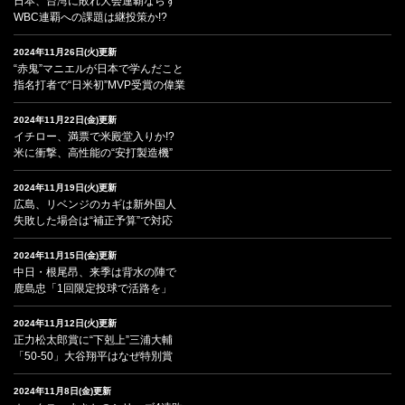
日本、台湾に敗れ大会連覇ならず
WBC連覇への課題は継投策か!?
2024年11月26日(火)更新
“赤鬼”マニエルが日本で学んだこと
指名打者で“日米初”MVP受賞の偉業
2024年11月22日(金)更新
イチロー、満票で米殿堂入りか!?
米に衝撃、高性能の“安打製造機”
2024年11月19日(火)更新
広島、リベンジのカギは新外国人
失敗した場合は“補正予算”で対応
2024年11月15日(金)更新
中日・根尾昂、来季は背水の陣で
鹿島忠「1回限定投球で活路を」
2024年11月12日(火)更新
正力松太郎賞に“下剋上”三浦大輔
「50-50」大谷翔平はなぜ特別賞
2024年11月8日(金)更新