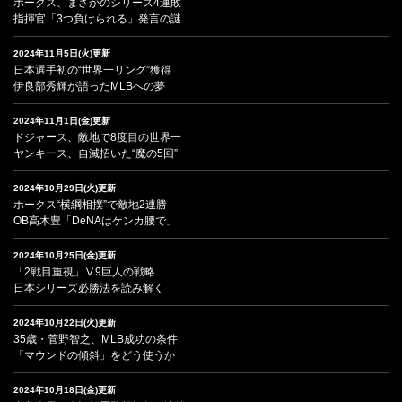
ホークス、まさかのシリーズ4連敗
指揮官「3つ負けられる」発言の謎
2024年11月5日(火)更新
日本選手初の“世界一リング”獲得
伊良部秀輝が語ったMLBへの夢
2024年11月1日(金)更新
ドジャース、敵地で8度目の世界一
ヤンキース、自滅招いた“魔の5回”
2024年10月29日(火)更新
ホークス“横綱相撲”で敵地2連勝
OB高木豊「DeNAはケンカ腰で」
2024年10月25日(金)更新
「2戦目重視」Ⅴ9巨人の戦略
日本シリーズ必勝法を読み解く
2024年10月22日(火)更新
35歳・菅野智之、MLB成功の条件
「マウンドの傾斜」をどう使うか
2024年10月18日(金)更新