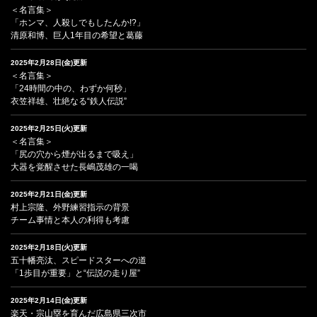
＜名言集＞
「ホンマ、人殺しでもしたんか!?」
清原和博、巨人1年目の希望と葛藤
2025年2月28日(金)更新
＜名言集＞
「24時間の中の、わずか何秒」
衣笠祥雄、壮絶なる“鉄人伝説”
2025年2月25日(火)更新
＜名言集＞
「尻の穴から煙が出るまで吸え」
大器を覚醒させた長嶋茂雄の一喝
2025年2月21日(金)更新
村上宗隆、外野練習指示の背景
チーム事情と本人の利得も考慮
2025年2月18日(火)更新
五十幡亮汰、スピードスターへの道
「1歩目が重要」と“伝説の走り屋”
2025年2月14日(金)更新
楽天・宗山塁を育んだ広島県三次市