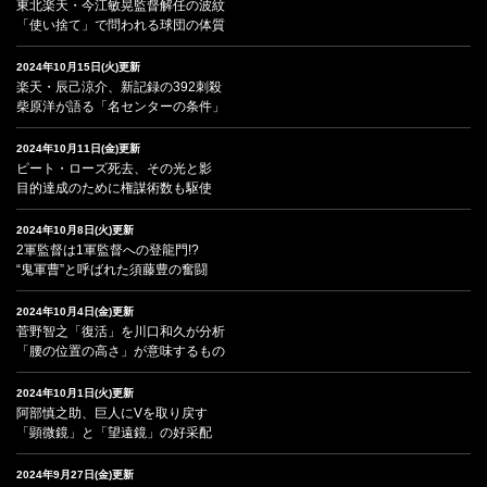
東北楽天・今江敏晃監督解任の波紋
「使い捨て」で問われる球団の体質
2024年10月15日(火)更新
楽天・辰己涼介、新記録の392刺殺
柴原洋が語る「名センターの条件」
2024年10月11日(金)更新
ピート・ローズ死去、その光と影
目的達成のために権謀術数も駆使
2024年10月8日(火)更新
2軍監督は1軍監督への登龍門!?
“鬼軍曹”と呼ばれた須藤豊の奮闘
2024年10月4日(金)更新
菅野智之「復活」を川口和久が分析
「腰の位置の高さ」が意味するもの
2024年10月1日(火)更新
阿部慎之助、巨人にVを取り戻す
「顕微鏡」と「望遠鏡」の好采配
2024年9月27日(金)更新