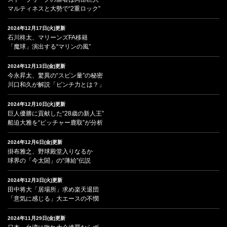
マルティネスと大勢で“2重ロック”
2024年12月17日(火)更新
石川柊太、マリーンズFA移籍
「魔球」演出する“マリンの風”
2024年12月13日(金)更新
今永昇太、驚異の“スピン量”の秘密
川口和久が解説「ピンチ力とは？」
2024年12月10日(火)更新
巨人優勝に貢献した“28歳の新人王”
船迫大雅を“ピッチャー鹿取”が分析
2024年12月6日(金)更新
掛布雅之、野球殿堂入りなるか
球界の「今太閤」の“薄給”伝説
2024年12月3日(火)更新
田中将大「居場所」求め楽天退団
「意気に感じる」大エースの不憫
2024年11月29日(金)更新