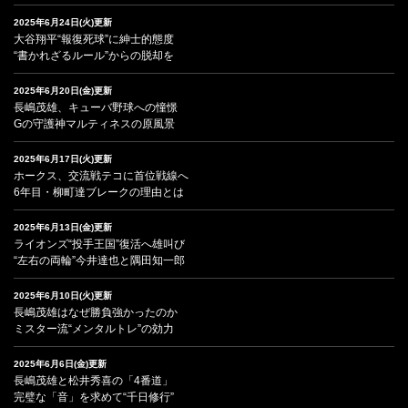
2025年6月24日(火)更新
大谷翔平“報復死球”に紳士的態度
“書かれざるルール”からの脱却を
2025年6月20日(金)更新
長嶋茂雄、キューバ野球への憧憬
Gの守護神マルティネスの原風景
2025年6月17日(火)更新
ホークス、交流戦テコに首位戦線へ
6年目・柳町達ブレークの理由とは
2025年6月13日(金)更新
ライオンズ“投手王国”復活へ雄叫び
“左右の両輪”今井達也と隅田知一郎
2025年6月10日(火)更新
長嶋茂雄はなぜ勝負強かったのか
ミスター流“メンタルトレ”の効力
2025年6月6日(金)更新
長嶋茂雄と松井秀喜の「4番道」
完璧な「音」を求めて“千日修行”