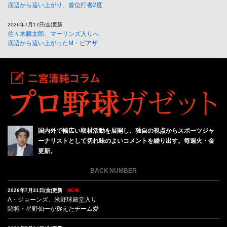
底辺から這い上がり、首位打者2度
2026年7月17日(金)更新
佐々木麟太郎、マーリンズ入りへ
底辺から這い上がったM・ピアザ
国内外で幅広い取材活動を展開し、独自の視点からスポーツジャ
ーナリストとして切れ味のよいコメントを繰り出す。毎週火・金
更新。
BACK NUMBER
2026年7月31日(金)更新
NEW
A・ジョーンズ、米野球殿堂入り
闘将・星野仙一が称えたチーム愛