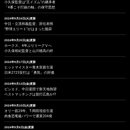
小久保監督は“王イズム”の継承者
「4番こそ打線の軸」の保守思想
2024年9月24日(火)更新
中日・立浪和義監督、辞任表明
“野球エリート”がはまった陥穽
2024年9月20日(金)更新
ホークス、4年ぶりリーグⅤへ
小久保裕紀監督と山川穂高の絆
2024年9月17日(火)更新
ヒットマイスター青木宣親引退
日米2723安打は「勇気」の対価
2024年9月13日(金)更新
ビシエド、中日退団で新天地熱望
ベストマッチングは貧打広島か!?
2024年9月10日(火)更新
オリ一筋19年、T-岡田現役引退
肉食恐竜級パワーで通算204発
2024年9月6日(金)更新