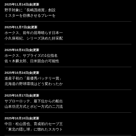
2025年11月14日(金)更新
野手対象に「長嶋茂雄賞」創設
ミスターを彷彿させるプレーを
2025年11月7日(金)更新
ホークス、前年の屈辱晴らす日本一
小久保裕紀、シリーズ決めた好采配
2025年10月31日(金)更新
ホークス、サプライズの1位指名
佐々木麟太郎、日米競合の可能性
2025年10月24日(金)更新
道産子初の「最優秀バッテリー賞」
北海道の野球環境はどう変わったか
2025年10月17日(金)更新
サブローロッテ、最下位からの船出
山本功児方式とボビー方式の二刀流
2025年10月10日(金)更新
中日・松山晋也、育成初のセーブ王
「東北の隠し球」に惚れたスカウト