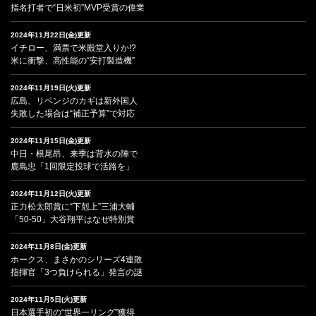
指名打者で“日米初”MVP受賞の偉業
2024年11月22日(金)更新
イチロー、満票で米殿堂入りか!?
米に衝撃、高性能の“安打製造機”
2024年11月19日(火)更新
広島、リベンジのカギは新外国人
失敗した場合は“補正予算”で対応
2024年11月15日(金)更新
中日・根尾昂、来季は背水の陣で
鹿島忠「1回限定投球で活路を」
2024年11月12日(火)更新
正力松太郎賞に“下剋上”三浦大輔
「50-50」大谷翔平はなぜ特別賞
2024年11月8日(金)更新
ホークス、まさかのシリーズ4連敗
指揮官「3つ負けられる」発言の謎
2024年11月5日(火)更新
日本選手初の“世界一リング”獲得