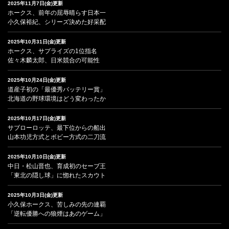
2025年11月7日(金)更新
ホークス、前年の屈辱晴らす日本一
小久保裕紀、シリーズ決めた好采配
2025年10月31日(金)更新
ホークス、サプライズの1位指名
佐々木麟太郎、日米競合の可能性
2025年10月24日(金)更新
道産子初の「最優秀バッテリー賞」
北海道の野球環境はどう変わったか
2025年10月17日(金)更新
サブローロッテ、最下位からの船出
山本功児方式とボビー方式の二刀流
2025年10月10日(金)更新
中日・松山晋也、育成初のセーブ王
「東北の隠し球」に惚れたスカウト
2025年10月3日(金)更新
小久保ホークス、苦しみの先の連覇
「逆転優勝への狼煙はあのゲーム」