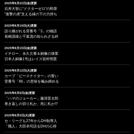
2025年8月22日(金)更新
石井大智に“ドクターゼロ”の勲章
“進撃の虎”支える縁の下の力持ち
2025年8月19日(火)更新
語り継がれる背番号「3」の物語
長嶋茂雄と千葉茂の知られざる絆
2025年8月15日(金)更新
イチロー、永久欠番＆銅像の偉業
日本人銅像1号はレイズ岩村明憲
2025年8月12日(火)更新
カープ「ピースナイター」の誓い
背番号「86」の意味を噛み締める
2025年8月8日(金)更新
「ハマのジョーカー」藤浪晋太郎
巻き返しの切り札か、死に札か!?
2025年8月5日(火)更新
セ・リーグも27年からDH制導入
「職人」大田卓司語るDHの心得