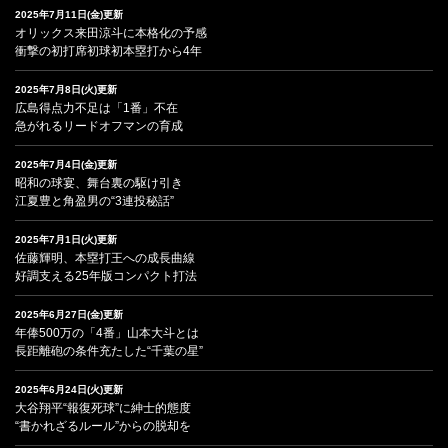
2025年7月11日(金)更新
オリックス来田涼斗に本格化の予感
衝撃の初打席初球初本塁打から4年
2025年7月8日(火)更新
広島得点力不足は「1番」不在
急がれるリードオフマンの育成
2025年7月4日(金)更新
昭和の球宴、舞台裏の駆け引き
江夏豊と角盈男の“3連投秘話”
2025年7月1日(火)更新
佐藤輝明、本塁打王への成長曲線
好調支える25年版コンパクト打法
2025年6月27日(金)更新
年俸500万の「4番」山本大斗とは
長距離砲の条件充たした“千葉の星”
2025年6月24日(火)更新
大谷翔平“報復死球”に紳士的態度
“書かれざるルール”からの脱却を