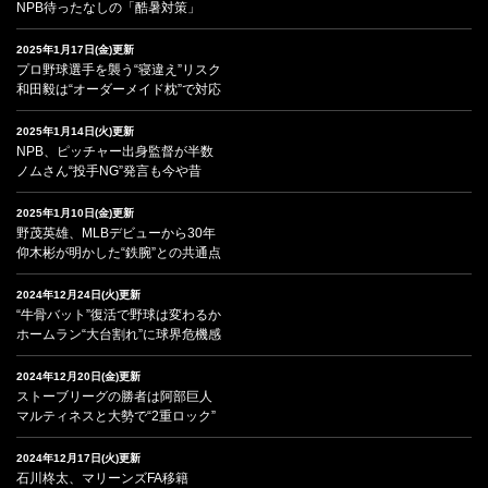
NPB待ったなしの「酷暑対策」
2025年1月17日(金)更新
プロ野球選手を襲う“寝違え”リスク
和田毅は“オーダーメイド枕”で対応
2025年1月14日(火)更新
NPB、ピッチャー出身監督が半数
ノムさん“投手NG”発言も今や昔
2025年1月10日(金)更新
野茂英雄、MLBデビューから30年
仰木彬が明かした“鉄腕”との共通点
2024年12月24日(火)更新
“牛骨バット”復活で野球は変わるか
ホームラン“大台割れ”に球界危機感
2024年12月20日(金)更新
ストーブリーグの勝者は阿部巨人
マルティネスと大勢で“2重ロック”
2024年12月17日(火)更新
石川柊太、マリーンズFA移籍