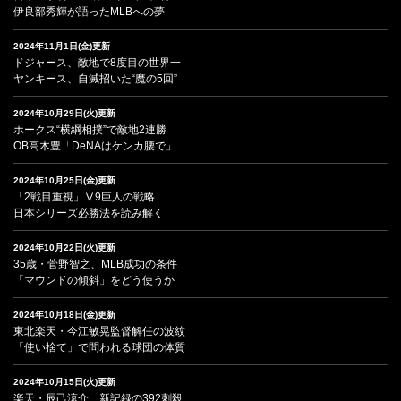
伊良部秀輝が語ったMLBへの夢
2024年11月1日(金)更新
ドジャース、敵地で8度目の世界一
ヤンキース、自滅招いた“魔の5回”
2024年10月29日(火)更新
ホークス“横綱相撲”で敵地2連勝
OB高木豊「DeNAはケンカ腰で」
2024年10月25日(金)更新
「2戦目重視」Ⅴ9巨人の戦略
日本シリーズ必勝法を読み解く
2024年10月22日(火)更新
35歳・菅野智之、MLB成功の条件
「マウンドの傾斜」をどう使うか
2024年10月18日(金)更新
東北楽天・今江敏晃監督解任の波紋
「使い捨て」で問われる球団の体質
2024年10月15日(火)更新
楽天・辰己涼介、新記録の392刺殺