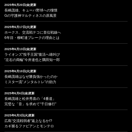
2025年6月20日(金)更新
長嶋茂雄、キューバ野球への憧憬
Gの守護神マルティネスの原風景
2025年6月17日(火)更新
ホークス、交流戦テコに首位戦線へ
6年目・柳町達ブレークの理由とは
2025年6月13日(金)更新
ライオンズ“投手王国”復活へ雄叫び
“左右の両輪”今井達也と隅田知一郎
2025年6月10日(火)更新
長嶋茂雄はなぜ勝負強かったのか
ミスター流“メンタルトレ”の効力
2025年6月6日(金)更新
長嶋茂雄と松井秀喜の「4番道」
完璧な「音」を求めて“千日修行”
2025年6月3日(火)更新
広島“交流戦弱者”返上なるか!?
カギ握るファビアンとモンテロ