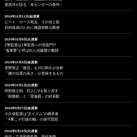
柴原洋が語る「名センターの条件」
2024年10月11日(金)更新
ピート・ローズ死去、その光と影
目的達成のために権謀術数も駆使
2024年10月8日(火)更新
2軍監督は1軍監督への登龍門!?
“鬼軍曹”と呼ばれた須藤豊の奮闘
2024年10月4日(金)更新
菅野智之「復活」を川口和久が分析
「腰の位置の高さ」が意味するもの
2024年10月1日(火)更新
阿部慎之助、巨人にVを取り戻す
「顕微鏡」と「望遠鏡」の好采配
2024年9月27日(金)更新
小久保監督は“王イズム”の継承者
「4番こそ打線の軸」の保守思想
2024年9月24日(火)更新
中日・立浪和義監督、辞任表明