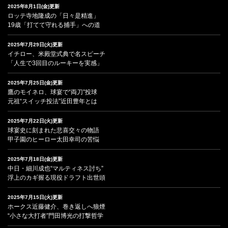
2025年8月1日(金)更新
ロッテ寺地隆成の「日々是精進」
19歳「打てて守れる捕手」への道
2025年7月29日(火)更新
イチロー、米殿堂式典で名スピーチ
「人生で3回目のルーキーを実感」
2025年7月25日(金)更新
鷹のモイネロ、球宴で“両刀”投球
元祖“スイッチ投法”近田豊年とは
2025年7月22日(火)更新
球宴史に刻まれた悲喜交々の物語
甲子園のヒーロー太田幸司の苦悩
2025年7月18日(金)更新
中日・細川成也“マルティネス討ち”
浮上のカギ握る現役ドラフト出世頭
2025年7月15日(火)更新
ホークス近藤健介、巻き返しへ狼煙
“小さな大打者”門田博光の打撃哲学