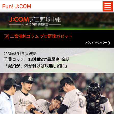
二宮清純コラム プロ野球ガゼット
バックナンバー
2023年8月1日(火)更新
千葉ロッテ、18連敗の“黒歴史”余話
「泥沼が、気が付けば底無し沼に」