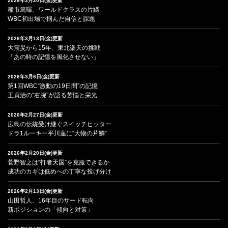
2026年3月20日(金)更新
種市篤暉、ワールドクラスの片鱗
WBC初出場で掴んだ自信と課題
2026年3月13日(金)更新
大震災から15年、東北楽天の挑戦
「あの時の記憶を風化させない」
2026年3月6日(金)更新
第1回WBC“激動の19日間”の記憶
王貞治の“右腕”が語る苦悩と栄光
2026年2月27日(金)更新
広島の伝統受け継ぐスイッチヒッター
ドラ1ルーキー平川蓮に“大物の片鱗”
2026年2月20日(金)更新
菅野智之は“打者天国”を克服できるか
成功のカギは低めへの丁寧な投げ分け
2026年2月13日(金)更新
山田哲人、16年目のサード転向
新ポジションの「傾向と対策」