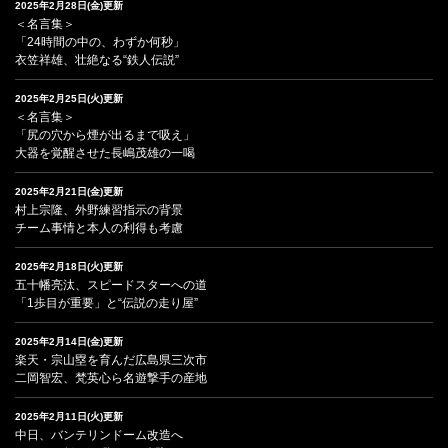
2025年2月28日(金)更新
＜名言集＞
「24時間の中の、わずか何秒」
衣笠祥雄、壮絶なる“鉄人伝説”
2025年2月25日(火)更新
＜名言集＞
「尻の穴から煙が出るまで吸え」
大器を覚醒させた長嶋茂雄の一喝
2025年2月21日(金)更新
村上宗隆、外野練習指示の背景
チーム事情と本人の利得も考慮
2025年2月18日(火)更新
五十幡亮汰、スピードスターへの道
「1歩目が重要」と“伝説の走り屋”
2025年2月14日(金)更新
楽天・宗山塁を育んだ広島県三次市
二岡智宏、梵英心ら名遊撃手の産地
2025年2月11日(火)更新
中日、バンテリンドーム改造へ