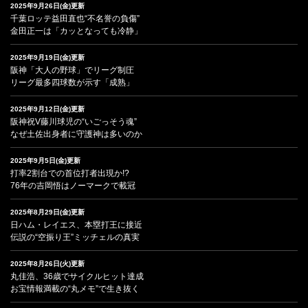
2025年9月26日(金)更新
千葉ロッテ益田直也“不名誉の負傷”
金田正一は「カッとなっても冷静」
2025年9月19日(金)更新
阪神「大人の野球」でリーグ制圧
リーグ最多四球数が示す「成熟」
2025年9月12日(金)更新
阪神祝V藤川球児の“いごっそう魂”
なぜ土佐出身者に守護神は多いのか
2025年9月5日(金)更新
打率2割台での首位打者出現か!?
76年の吉岡悟はノーマークで載冠
2025年8月29日(金)更新
日ハム・レイエス、本塁打王に接近
伝説の“空振り王”ミッチェルの真実
2025年8月26日(火)更新
丸佳浩、36歳でサイクルヒット達成
お宝情報満載の“丸メモ”で生き抜く