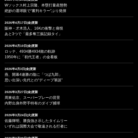
Wソックス村上宗隆、本塁打量産態勢
絶妙の選球眼で“審判キラー”ぶり発揮
2026年4月17日(金)更新
阪神・才木浩人、16Kの衝撃と痛恨
あと3つで「最多奪三振記録タイ」
2026年4月10日(金)更新
ロッテ、4934勝4934敗の軌跡
1950年に「初代王者」の金看板
2026年4月3日(金)更新
燕、開幕4連勝の陰に「つば九郎」
思い出深い先代との“ディープ筆談”
2026年3月27日(金)更新
周東佑京、スーパープレーの背景
内野出身外野手特有のダイブ捕球
2026年3月24日(火)更新
佐藤輝明、勝負強さ示したタイムリー
いずれは国際大会で敬遠される打者に