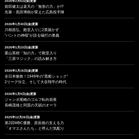
2026年2月6日(金)更新
前田健太は楽天の「無形の力」か!?
先輩・黒田博樹が変えた広島投手陣
2026年1月30日(金)更新
川相昌弘、殿堂入りに2票届かず
“バントの神様”が語る犠打の奥義
2026年1月23日(金)更新
栗山英樹「知の力」で殿堂入り
「三原マジック」の読み解き方
2026年1月16日(金)更新
全日本惨敗！1949年の“黒船ショック”
2リーグ分立、そして大谷翔平の時代
2026年1月9日(金)更新
ジャンボ尾崎のゴルフ転向前夜
長嶋茂雄と同質の天賦のオーラ
2025年12月26日(金)更新
第2回WBC優勝、原辰徳の支える力
「オマエさんたち」と呼んだ気配り