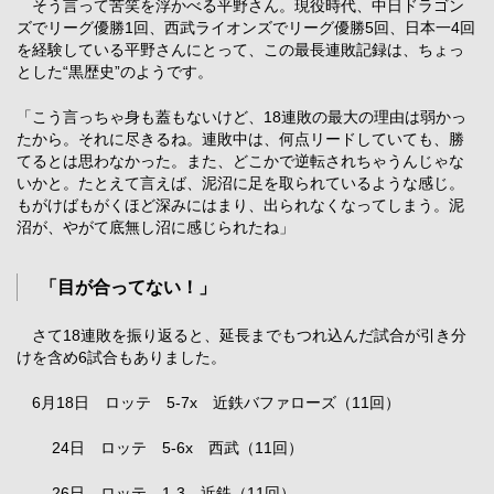
そう言って苦笑を浮かべる平野さん。現役時代、中日ドラゴン
ズでリーグ優勝1回、西武ライオンズでリーグ優勝5回、日本一4回
を経験している平野さんにとって、この最長連敗記録は、ちょっ
とした“黒歴史”のようです。
「こう言っちゃ身も蓋もないけど、18連敗の最大の理由は弱かっ
たから。それに尽きるね。連敗中は、何点リードしていても、勝
てるとは思わなかった。また、どこかで逆転されちゃうんじゃな
いかと。たとえて言えば、泥沼に足を取られているような感じ。
もがけばもがくほど深みにはまり、出られなくなってしまう。泥
沼が、やがて底無し沼に感じられたね」
「目が合ってない！」
さて18連敗を振り返ると、延長までもつれ込んだ試合が引き分
けを含め6試合もありました。
6月18日 ロッテ 5-7x 近鉄バファローズ（11回）
24日 ロッテ 5-6x 西武（11回）
26日 ロッテ 1-3 近鉄（11回）