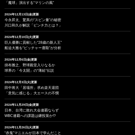
「魔球」演出する“マリンの風”
2024年12月13日(金)更新
今永昇太、驚異の“スピン量”の秘密
川口和久が解説「ピンチ力とは？」
2024年12月10日(火)更新
巨人優勝に貢献した“28歳の新人王”
船迫大雅を“ピッチャー鹿取”が分析
2024年12月6日(金)更新
掛布雅之、野球殿堂入りなるか
球界の「今太閤」の“薄給”伝説
2024年12月3日(火)更新
田中将大「居場所」求め楽天退団
「意気に感じる」大エースの不憫
2024年11月29日(金)更新
日本、台湾に敗れ大会連覇ならず
WBC連覇への課題は継投策か!?
2024年11月26日(火)更新
“赤鬼”マニエルが日本で学んだこと