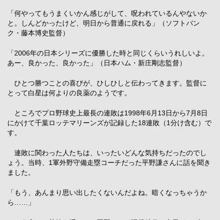
「何やってもうまくいかん感じがして、呪われているんやないか
と。しんどかったけど、明日から普通に戻れる」（ソフトバン
ク・藤本博史監督）
「2006年の日本シリーズに優勝した時と同じくらいうれしいよ。
あー、良かった、良かった」（日本ハム・新庄剛志監督）
ひとつ勝つことの喜びが、ひしひしと伝わってきます。監督に
とって白星は何よりの良薬のようです。
ところでプロ野球史上最長の連敗は1998年6月13日から7月8日
にかけて千葉ロッテマリーンズが記録した18連敗（1分け含む）で
す。
連敗に関わった人たちは、いったいどんな気持ちだったのでし
ょう。当時、1軍外野守備走塁コーチだった平野謙さんに話を聞き
ました。
「もう、あんまり思い出したくないんだよね。暗くなっちゃうか
ら……」