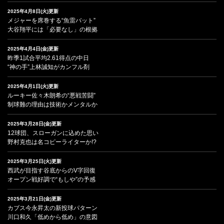
2025年4月8日(火)更新
メジャーを席巻する“魚雷バット”
大谷翔平には「必要なし」の根拠
2025年4月4日(金)更新
昨季1試合平均2.61得点の中日
“神の手”上林誠知がカンフル剤
2025年4月1日(火)更新
ルーキー佐々木朗希の“悪戦苦闘”
制球難の理由は技術かメンタルか
2025年3月28日(金)更新
12球団、スローガンに込めた思い
野村克也は名コピーライターか!?
2025年3月25日(火)更新
西武が目指す谷底からのV字回復
オープン戦好調で“もしや”の予感
2025年3月21日(金)更新
カブス今永昇太の新投球パターン
川口和久「低めから低め」の意図