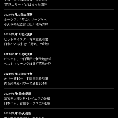
“野球エリート”がはまった陥穽
2024年9月20日(金)更新
ホークス、4年ぶりリーグⅤへ
小久保裕紀監督と山川穂高の絆
2024年9月17日(火)更新
ヒットマイスター青木宣親引退
日米2723安打は「勇気」の対価
2024年9月13日(金)更新
ビシエド、中日退団で新天地熱望
ベストマッチングは貧打広島か!?
2024年9月10日(火)更新
オリ一筋19年、T-岡田現役引退
肉食恐竜級パワーで通算204発
2024年9月6日(金)更新
清宮幸太郎とF・レイエスの脅威
日本ハム、首位ホークスに4連勝
2024年9月3日(火)更新