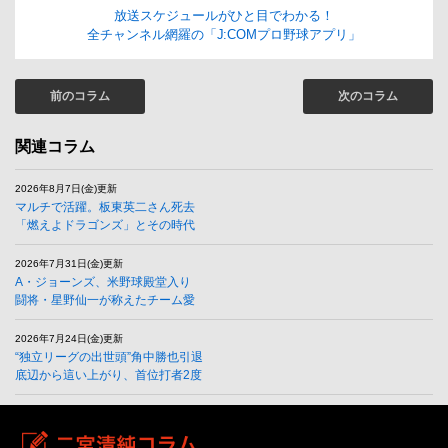
放送スケジュールがひと目でわかる！
全チャンネル網羅の「J:COMプロ野球アプリ」
前のコラム
次のコラム
関連コラム
2026年8月7日(金)更新
マルチで活躍。板東英二さん死去
「燃えよドラゴンズ」とその時代
2026年7月31日(金)更新
A・ジョーンズ、米野球殿堂入り
闘将・星野仙一が称えたチーム愛
2026年7月24日(金)更新
“独立リーグの出世頭”角中勝也引退
底辺から這い上がり、首位打者2度