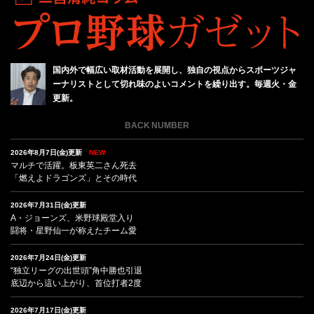
国内外で幅広い取材活動を展開し、独自の視点からスポーツジャ
ーナリストとして切れ味のよいコメントを繰り出す。毎週火・金
更新。
BACK NUMBER
2026年8月7日(金)更新
NEW
マルチで活躍。板東英二さん死去
「燃えよドラゴンズ」とその時代
2026年7月31日(金)更新
A・ジョーンズ、米野球殿堂入り
闘将・星野仙一が称えたチーム愛
2026年7月24日(金)更新
“独立リーグの出世頭”角中勝也引退
底辺から這い上がり、首位打者2度
2026年7月17日(金)更新