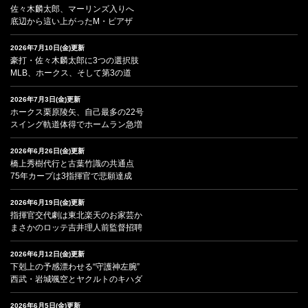
佐々木麟太郎、マーリンズ入りへ
底辺から這い上がったM・ピアザ
2026年7月10日(金)更新
豪打・佐々木麟太郎に3つの選択肢
MLB、ホークス、そして第3の道
2026年7月3日(金)更新
ホークス栗原陵矢、自己最多の22号
スイング軌道体得でホームラン急増
2026年6月26日(金)更新
橋上秀樹代行と古葉竹識の共通点
75年カープは3指揮官で悲願達成
2026年6月19日(金)更新
指揮官交代劇は東北楽天のお家芸か
まさかのロッテ吉井理人前監督招聘
2026年6月12日(金)更新
下剋上の予感漂わせる“守護神左腕”
西武・岩城颯空とヤクルトのキハダ
2026年6月5日(金)更新