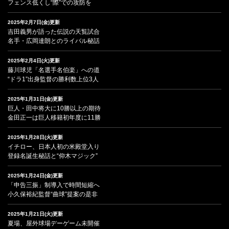
フェンス低くし“際”での攻防を
2025年2月7日(金)更新
吉田義男が語った伝説の天覧試合
名手・広岡達朗とのライバル秘話
2025年2月4日(火)更新
藤川球児「名選手名伯楽」への道
“ドラ1”出身監督の勝利数上位3人
2025年1月31日(金)更新
巨人・田中将大に10勝以上の期待
金田正一は巨人移籍初年度に11勝
2025年1月28日(火)更新
イチロー、日本人初の米殿堂入り
登録名誕生秘話と“仰木マジック”
2025年1月24日(金)更新
「申告三振」制導入で時間短縮へ
小久保裕紀監督“曲球”提案の是非
2025年1月21日(火)更新
夏場、屋外球場デーゲーム未開催