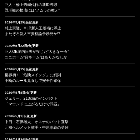
巨人・橋上秀樹代行の新ID野球
野球観の根底には“ノムラの教え”
2026年5月29日(金)更新
村上宗隆、MLB新人王候補に浮上
またぞろ新人王資格論争勃発か!?
2026年5月22日(金)更新
巨人OB堀内恒夫が投じた“大きな一石”
ユニホーム“背ネーム”はありかなしか
2026年5月15日(金)更新
世界初！「危険スイング」に罰則
不断のルール見直しで安全性確保
2026年5月8日(金)更新
ジェリー、213cmのインパクト
「マウンドに上がるだけで武器」
2026年5月1日(金)更新
中日・石伊雄太、オスナのバット直撃
元祖ヘルメット捕手・中尾孝義の受難
2026年4月24日(金)更新