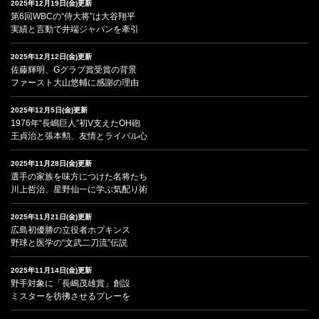
2025年12月19日(金)更新
第6回WBCの“侍大将”は大谷翔平
実績と言動で井端ジャパンを牽引
2025年12月12日(金)更新
佐藤輝明、Gグラブ賞受賞の背景
ファースト大山悠輔に感謝の理由
2025年12月5日(金)更新
1976年“長嶋巨人”初V支えたOH砲
王貞治と張本勲、友情とライバル心
2025年11月28日(金)更新
選手の家族を味方につけた名将たち
川上哲治、星野仙一に学ぶ気配り術
2025年11月21日(金)更新
広島初優勝の立役者ホプキンス
野球と医学の“文武二刀流”伝説
2025年11月14日(金)更新
野手対象に「長嶋茂雄賞」創設
ミスターを彷彿させるプレーを