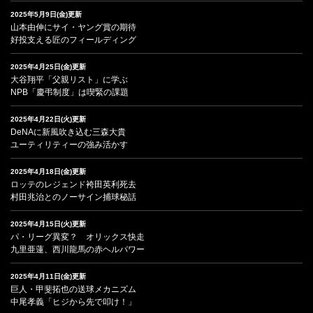
2025年5月9日(金)更新
山本由伸にサイ・ヤング賞の期待
好投支える匠のフィールディング
2025年4月25日(金)更新
大谷翔平「父親リスト」に学ぶ
NPB「慶弔制度」は喫緊の課題
2025年4月22日(火)更新
DeNAに新風吹き込む三森大貴
ユーティリティーの強み活かす
2025年4月18日(金)更新
ロッテのレジェンド袴田英利死去
村田兆治とのノーサイン捕球秘話
2025年4月15日(火)更新
パ・リーグ異変？ オリックス快走
九里亜蓮、西川龍馬の赤ヘルパワー
2025年4月11日(金)更新
巨人・甲斐拓也の送球メカニズム
中尾孝義「ヒジから先で叩け！」