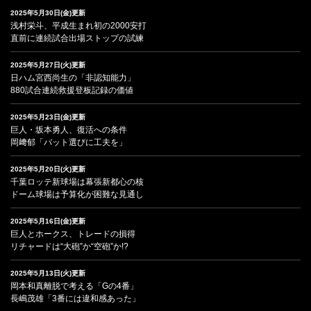
2025年5月30日(金)更新
浅村栄斗、平成生まれ初の2000安打
直前に連続試合出場ストップの試練
2025年5月27日(火)更新
日ハム宮西尚生の「非認知能力」
880試合連続救援登板記録の価値
2025年5月23日(金)更新
巨人・坂本勇人、復活への条件
岡﨑郁「バット選びに工夫を」
2025年5月20日(火)更新
千葉ロッテ新球場は幕張新都心の核
ドーム球場は予算化が困難な見通し
2025年5月16日(金)更新
巨人とホークス、トレードの損得
リチャードは“大砲”か“空砲”か!?
2025年5月13日(火)更新
岡本和真離脱で考える「Gの4番」
長嶋茂雄「3番には違和感あった」