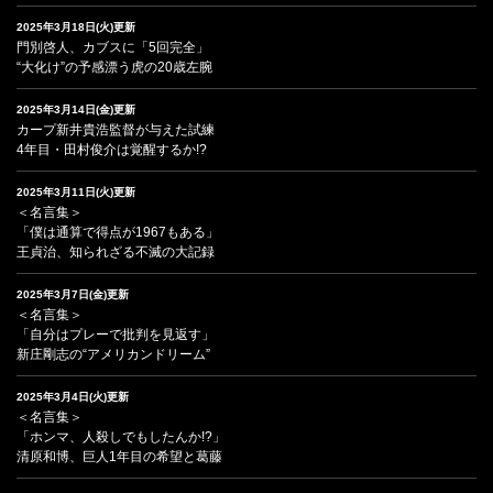
2025年3月18日(火)更新
門別啓人、カブスに「5回完全」
“大化け”の予感漂う虎の20歳左腕
2025年3月14日(金)更新
カープ新井貴浩監督が与えた試練
4年目・田村俊介は覚醒するか!?
2025年3月11日(火)更新
＜名言集＞
「僕は通算で得点が1967もある」
王貞治、知られざる不滅の大記録
2025年3月7日(金)更新
＜名言集＞
「自分はプレーで批判を見返す」
新庄剛志の“アメリカンドリーム”
2025年3月4日(火)更新
＜名言集＞
「ホンマ、人殺しでもしたんか!?」
清原和博、巨人1年目の希望と葛藤