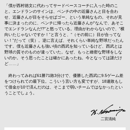
「僕が西村徳文に代わってサードベースコーチに入った時のこ
と。エンドランのサインは、ベンチの中の近藤さんと目を合わ
せ、近藤さんが目をそらせばゴー、という単純なもの。それが見
事に決まったのに、ベンチに帰ったら近藤さんが“なんで、あそこ
でエンドランなんだ!?”と怒っている。理由がわからないので、“横
向いたじゃないですか！”と言うと、“（その前に）目が合ってな
い！”だって（笑）。逆に言えば、それくらい単純な野球だったん
です。僕も近藤さんも強い頃の西武を知っているけど、西武とは
野球の質そのものが違っていた。なぜ、もっと緻密な野球をしな
いのか。そう思ったことは確かにあったね。今となっては謎だけ
ど……」
終わってみれば61勝71敗3分けで、優勝した西武に9.5ゲーム差
をつけられての最下位。こういう言い方も変ですが、18連敗もし
て借金が10で済んだのは、そこまで弱いチームではなかったとい
うことでしょう。
二宮清純