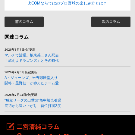
J:COMならではのプロ野球の楽しみ方とは？
前のコラム
次のコラム
関連コラム
2026年8月7日(金)更新
マルチで活躍。板東英二さん死去
「燃えよドラゴンズ」とその時代
2026年7月31日(金)更新
A・ジョーンズ、米野球殿堂入り
闘将・星野仙一が称えたチーム愛
2026年7月24日(金)更新
“独立リーグの出世頭”角中勝也引退
底辺から這い上がり、首位打者2度