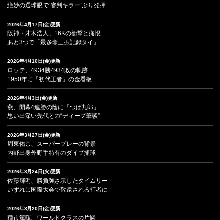
絶妙の選球眼で“審判キラー”ぶり発揮
2026年4月17日(金)更新
阪神・才木浩人、16Kの衝撃と痛恨
あと3つで「最多奪三振記録タイ」
2026年4月10日(金)更新
ロッテ、4934勝4934敗の軌跡
1950年に「初代王者」の金看板
2026年4月3日(金)更新
燕、開幕4連勝の陰に「つば九郎」
思い出深い先代との“ディープ筆談”
2026年3月27日(金)更新
周東佑京、スーパープレーの背景
内野出身外野手特有のダイブ捕球
2026年3月24日(火)更新
佐藤輝明、勝負強さ示したタイムリー
いずれは国際大会で敬遠される打者に
2026年3月20日(金)更新
種市篤暉、ワールドクラスの片鱗