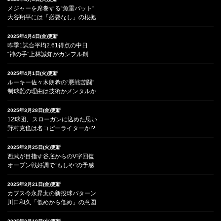
メジャーを席巻する“魚雷バット”
大谷翔平には「必要なし」の根拠
2025年4月4日(金)更新
昨季1試合平均2.61得点の中日
“神の手”上林誠知がカンフル剤
2025年4月1日(火)更新
ルーキー佐々木朗希の“悪戦苦闘”
制球難の理由は技術かメンタルか
2025年3月28日(金)更新
12球団、スローガンに込めた思い
野村克也は名コピーライターか!?
2025年3月25日(火)更新
西武が目指す谷底からのV字回復
オープン戦好調で“もしや”の予感
2025年3月21日(金)更新
カブス今永昇太の新投球パターン
川口和久「低めから低め」の意図