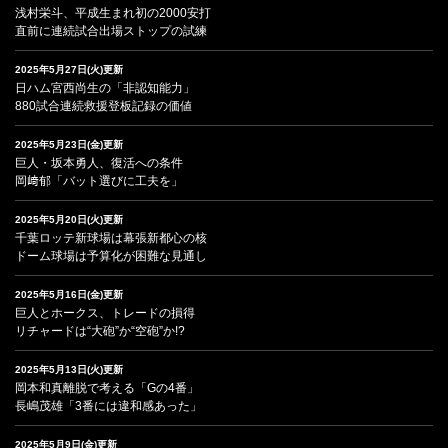
浅村栄斗、平成生まれ初の2000安打
直前に連続試合出場ストップの試練
2025年5月27日(火)更新
日ハム宮西尚生の「非認知能力」
880試合連続救援登板記録の価値
2025年5月23日(金)更新
巨人・坂本勇人、復活への条件
岡﨑郁「バット選びに工夫を」
2025年5月20日(火)更新
千葉ロッテ新球場は幕張新都心の核
ドーム球場は予算化が困難な見通し
2025年5月16日(金)更新
巨人とホークス、トレードの損得
リチャードは“大砲”か“空砲”か!?
2025年5月13日(火)更新
岡本和真離脱で考える「Gの4番」
長嶋茂雄「3番には違和感あった」
2025年5月9日(金)更新