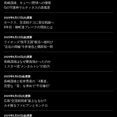
長嶋茂雄、キューバ野球への憧憬
Gの守護神マルティネスの原風景
2025年6月17日(火)更新
ホークス、交流戦テコに首位戦線へ
6年目・柳町達ブレークの理由とは
2025年6月13日(金)更新
ライオンズ“投手王国”復活へ雄叫び
“左右の両輪”今井達也と隅田知一郎
2025年6月10日(火)更新
長嶋茂雄はなぜ勝負強かったのか
ミスター流“メンタルトレ”の効力
2025年6月6日(金)更新
長嶋茂雄と松井秀喜の「4番道」
完璧な「音」を求めて“千日修行”
2025年6月3日(火)更新
広島“交流戦弱者”返上なるか!?
カギ握るファビアンとモンテロ
2025年5月30日(金)更新