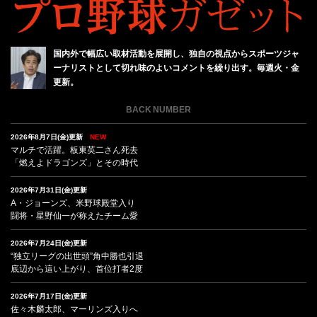
国内外で幅広い取材活動を展開し、独自の視点からスポーツジャ
ーナリストとして切れ味のよいコメントを繰り出す。毎週火・金
更新。
BACK NUMBER
2026年8月7日(金)更新
NEW
マルチで活躍。板東英二さん死去
「燃えよドラゴンズ」とその時代
2026年7月31日(金)更新
A・ジョーンズ、米野球殿堂入り
闘将・星野仙一が称えたチーム愛
2026年7月24日(金)更新
“独立リーグの出世頭”角中勝也引退
底辺から這い上がり、首位打者2度
2026年7月17日(金)更新
佐々木麟太郎、マーリンズ入りへ