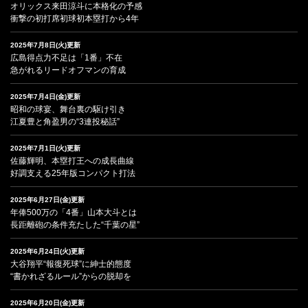
オリックス来田涼斗に本格化の予感
衝撃の初打席初球初本塁打から4年
2025年7月8日(火)更新
広島得点力不足は「1番」不在
急がれるリードオフマンの育成
2025年7月4日(金)更新
昭和の球宴、舞台裏の駆け引き
江夏豊と角盈男の“3連投秘話”
2025年7月1日(火)更新
佐藤輝明、本塁打王への成長曲線
好調支える25年版コンパクト打法
2025年6月27日(金)更新
年俸500万の「4番」山本大斗とは
長距離砲の条件充たした“千葉の星”
2025年6月24日(火)更新
大谷翔平“報復死球”に紳士的態度
“書かれざるルール”からの脱却を
2025年6月20日(金)更新