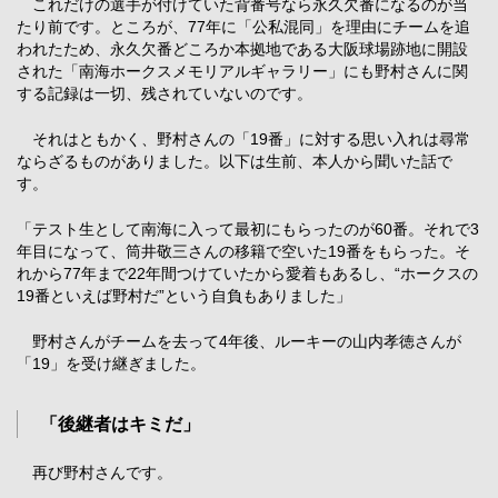
これだけの選手が付けていた背番号なら永久欠番になるのが当
たり前です。ところが、77年に「公私混同」を理由にチームを追
われたため、永久欠番どころか本拠地である大阪球場跡地に開設
された「南海ホークスメモリアルギャラリー」にも野村さんに関
する記録は一切、残されていないのです。
それはともかく、野村さんの「19番」に対する思い入れは尋常
ならざるものがありました。以下は生前、本人から聞いた話で
す。
「テスト生として南海に入って最初にもらったのが60番。それで3
年目になって、筒井敬三さんの移籍で空いた19番をもらった。そ
れから77年まで22年間つけていたから愛着もあるし、“ホークスの
19番といえば野村だ”という自負もありました」
野村さんがチームを去って4年後、ルーキーの山内孝徳さんが
「19」を受け継ぎました。
「後継者はキミだ」
再び野村さんです。