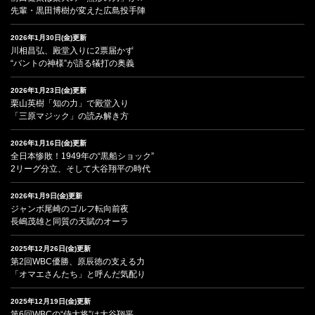
先輩・黒田博樹が変えた広島投手陣
2026年1月30日(金)更新
川相昌弘、殿堂入りに2票届かず
“バントの神様”が語る犠打の奥義
2026年1月23日(金)更新
栗山英樹「知の力」で殿堂入り
「三原マジック」の読み解き方
2026年1月16日(金)更新
全日本惨敗！1949年の“黒船ショック”
2リーグ分立、そして大谷翔平の時代
2026年1月9日(金)更新
ジャンボ尾崎のゴルフ転向前夜
長嶋茂雄と同質の天賦のオーラ
2025年12月26日(金)更新
第2回WBC優勝、原辰徳の支える力
「オマエさんたち」と呼んだ気配り
2025年12月19日(金)更新
第6回WBCの“侍大将”は大谷翔平