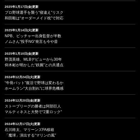
2025年1月17日(金)更新
プロ野球選手を襲う“寝違え”リスク
和田毅は“オーダーメイド枕”で対応
2025年1月14日(火)更新
NPB、ピッチャー出身監督が半数
ノムさん“投手NG”発言も今や昔
2025年1月10日(金)更新
野茂英雄、MLBデビューから30年
仰木彬が明かした“鉄腕”との共通点
2024年12月24日(火)更新
“牛骨バット”復活で野球は変わるか
ホームラン“大台割れ”に球界危機感
2024年12月20日(金)更新
ストーブリーグの勝者は阿部巨人
マルティネスと大勢で“2重ロック”
2024年12月17日(火)更新
石川柊太、マリーンズFA移籍
「魔球」演出する“マリンの風”