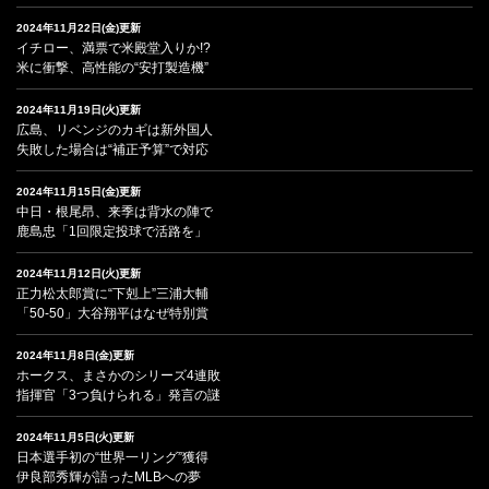
2024年11月22日(金)更新
イチロー、満票で米殿堂入りか!?
米に衝撃、高性能の“安打製造機”
2024年11月19日(火)更新
広島、リベンジのカギは新外国人
失敗した場合は“補正予算”で対応
2024年11月15日(金)更新
中日・根尾昂、来季は背水の陣で
鹿島忠「1回限定投球で活路を」
2024年11月12日(火)更新
正力松太郎賞に“下剋上”三浦大輔
「50-50」大谷翔平はなぜ特別賞
2024年11月8日(金)更新
ホークス、まさかのシリーズ4連敗
指揮官「3つ負けられる」発言の謎
2024年11月5日(火)更新
日本選手初の“世界一リング”獲得
伊良部秀輝が語ったMLBへの夢