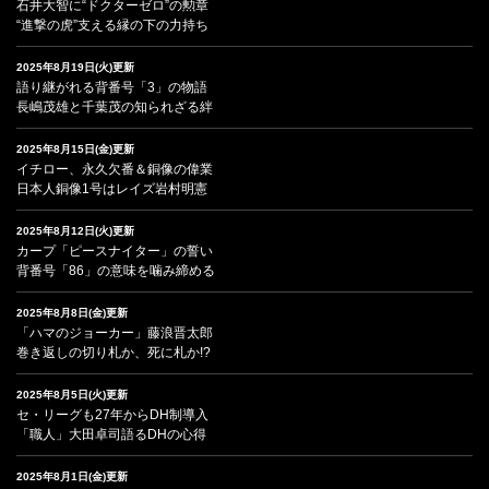
石井大智に“ドクターゼロ”の勲章
“進撃の虎”支える縁の下の力持ち
2025年8月19日(火)更新
語り継がれる背番号「3」の物語
長嶋茂雄と千葉茂の知られざる絆
2025年8月15日(金)更新
イチロー、永久欠番＆銅像の偉業
日本人銅像1号はレイズ岩村明憲
2025年8月12日(火)更新
カープ「ピースナイター」の誓い
背番号「86」の意味を噛み締める
2025年8月8日(金)更新
「ハマのジョーカー」藤浪晋太郎
巻き返しの切り札か、死に札か!?
2025年8月5日(火)更新
セ・リーグも27年からDH制導入
「職人」大田卓司語るDHの心得
2025年8月1日(金)更新