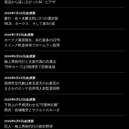
底辺から這い上がったM・ピアザ
2026年7月10日(金)更新
豪打・佐々木麟太郎に3つの選択肢
MLB、ホークス、そして第3の道
2026年7月3日(金)更新
ホークス栗原陵矢、自己最多の22号
スイング軌道体得でホームラン急増
2026年6月26日(金)更新
橋上秀樹代行と古葉竹識の共通点
75年カープは3指揮官で悲願達成
2026年6月19日(金)更新
指揮官交代劇は東北楽天のお家芸か
まさかのロッテ吉井理人前監督招聘
2026年6月12日(金)更新
下剋上の予感漂わせる“守護神左腕”
西武・岩城颯空とヤクルトのキハダ
2026年6月5日(金)更新
巨人・橋上秀樹代行の新ID野球