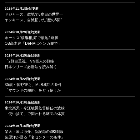
2024年11月1日(金)更新
ドジャース、敵地で8度目の世界一
ヤンキース、自滅招いた“魔の5回”
2024年10月29日(火)更新
ホークス“横綱相撲”で敵地2連勝
OB高木豊「DeNAはケンカ腰で」
2024年10月25日(金)更新
「2戦目重視」Ⅴ9巨人の戦略
日本シリーズ必勝法を読み解く
2024年10月22日(火)更新
35歳・菅野智之、MLB成功の条件
「マウンドの傾斜」をどう使うか
2024年10月18日(金)更新
東北楽天・今江敏晃監督解任の波紋
「使い捨て」で問われる球団の体質
2024年10月15日(火)更新
楽天・辰己涼介、新記録の392刺殺
柴原洋が語る「名センターの条件」