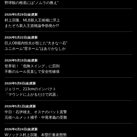
野球観の根底には“ノムラの教え”
2026年5月29日(金)更新
村上宗隆、MLB新人王候補に浮上
またぞろ新人王資格論争勃発か!?
2026年5月22日(金)更新
巨人OB堀内恒夫が投じた“大きな一石”
ユニホーム“背ネーム”はありかなしか
2026年5月15日(金)更新
世界初！「危険スイング」に罰則
不断のルール見直しで安全性確保
2026年5月8日(金)更新
ジェリー、213cmのインパクト
「マウンドに上がるだけで武器」
2026年5月1日(金)更新
中日・石伊雄太、オスナのバット直撃
元祖ヘルメット捕手・中尾孝義の受難
2026年4月24日(金)更新
Wソックス村上宗隆、本塁打量産態勢