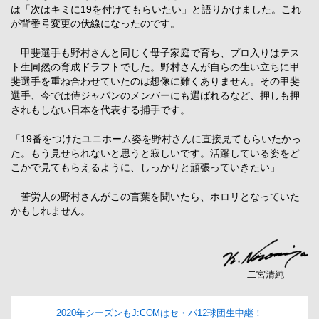
は「次はキミに19を付けてもらいたい」と語りかけました。これ
が背番号変更の伏線になったのです。
甲斐選手も野村さんと同じく母子家庭で育ち、プロ入りはテス
ト生同然の育成ドラフトでした。野村さんが自らの生い立ちに甲
斐選手を重ね合わせていたのは想像に難くありません。その甲斐
選手、今では侍ジャパンのメンバーにも選ばれるなど、押しも押
されもしない日本を代表する捕手です。
「19番をつけたユニホーム姿を野村さんに直接見てもらいたかっ
た。もう見せられないと思うと寂しいです。活躍している姿をど
こかで見てもらえるように、しっかりと頑張っていきたい」
苦労人の野村さんがこの言葉を聞いたら、ホロリとなっていた
かもしれません。
二宮清純
2020年シーズンもJ:COMはセ・パ12球団生中継！