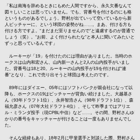
「私は南海を辞めるときにもめた人間ですから、永久欠番なんて
図々しいことは思っていません。でも、背番号を付けるのにも格
というものがあるでしょう。野村が出ていって空いているから新
人ピッチャーに、という球団の姿勢がね……。まあ、付ける方も
付ける方ですよ。“まだまだ至りませんので”と遠慮するのが普通で
しょう（笑）。“お前、よく付けられたな”と本人に聞いてみたいと
ずっと思っているんです」
ルーキーが「19」を付けたのには理由がありました。当時のホ
ークスは山内和宏さん、山内新一さんと2人の山内投手がいまし
た。背番号は18と20。ルーキーの山内投手が19を付ければ“連
番”となり、これで売り出そうと球団は考えたのです。
89年にはダイエー、05年にはソフトバンクが親会社になって以
降も、ホークスの19はピッチャーが背負い続けました。大越基さ
ん（93年ドラフト1位）、永井智浩さん（98年ドラフト1位）、森
福允彦さん（07年大社ドラフト4位）、そして昨季まではアリエ
ル・ミランダ投手（現CPBL中信）など……。その間、野村さんゆ
かりの番号をキャッチャーが付けることは一度もありませんでし
た。
そんな経緯もあり、18年2月に甲斐選手と対談した際、野村さん