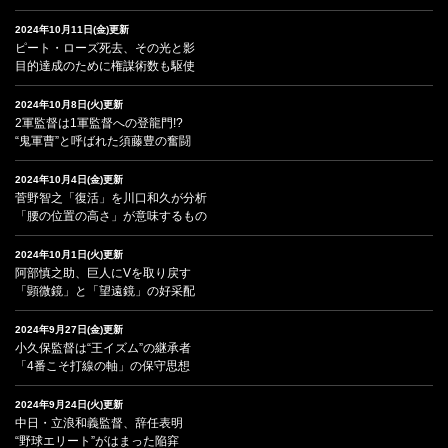
2024年10月11日(金)更新
ピート・ローズ死去、その光と影
目的達成のために権謀術数も駆使
2024年10月8日(火)更新
2軍監督は1軍監督への登龍門!?
“鬼軍曹”と呼ばれた須藤豊の奮闘
2024年10月4日(金)更新
菅野智之「復活」を川口和久が分析
「腰の位置の高さ」が意味するもの
2024年10月1日(火)更新
阿部慎之助、巨人にVを取り戻す
「顕微鏡」と「望遠鏡」の好采配
2024年9月27日(金)更新
小久保監督は“王イズム”の継承者
「4番こそ打線の軸」の保守思想
2024年9月24日(火)更新
中日・立浪和義監督、辞任表明
“野球エリート”がはまった陥穽