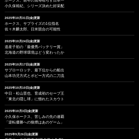
ホークス、前年の屈辱晴らす日本一
小久保裕紀、シリーズ決めた好采配
2025年10月31日(金)更新
ホークス、サプライズの1位指名
佐々木麟太郎、日米競合の可能性
2025年10月24日(金)更新
道産子初の「最優秀バッテリー賞」
北海道の野球環境はどう変わったか
2025年10月17日(金)更新
サブローロッテ、最下位からの船出
山本功児方式とボビー方式の二刀流
2025年10月10日(金)更新
中日・松山晋也、育成初のセーブ王
「東北の隠し球」に惚れたスカウト
2025年10月3日(金)更新
小久保ホークス、苦しみの先の連覇
「逆転優勝への狼煙はあのゲーム」
2025年9月26日(金)更新