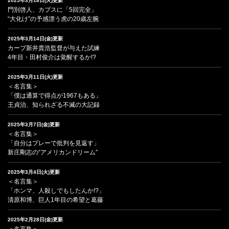
2025年3月18日(火)更新
門別啓人、カブスに「5回完全」
“大化け”の予感漂う虎の20歳左腕
2025年3月14日(金)更新
カープ新井貴浩監督が与えた試練
4年目・田村俊介は覚醒するか!?
2025年3月11日(火)更新
＜名言集＞
「僕は通算で得点が1967もある」
王貞治、知られざる不滅の大記録
2025年3月7日(金)更新
＜名言集＞
「自分はプレーで批判を見返す」
新庄剛志の“アメリカンドリーム”
2025年3月4日(火)更新
＜名言集＞
「ホンマ、人殺しでもしたんか!?」
清原和博、巨人1年目の希望と葛藤
2025年2月28日(金)更新
＜名言集＞