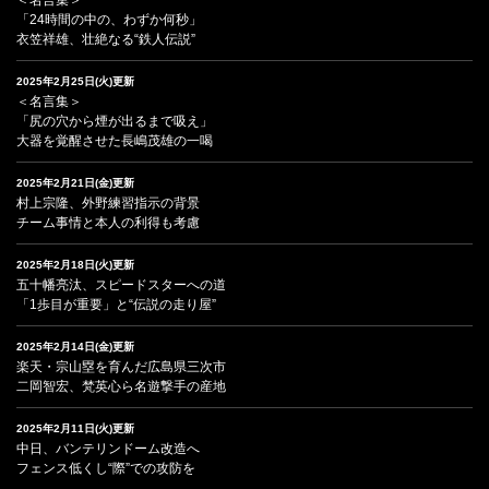
「24時間の中の、わずか何秒」
衣笠祥雄、壮絶なる“鉄人伝説”
2025年2月25日(火)更新
＜名言集＞
「尻の穴から煙が出るまで吸え」
大器を覚醒させた長嶋茂雄の一喝
2025年2月21日(金)更新
村上宗隆、外野練習指示の背景
チーム事情と本人の利得も考慮
2025年2月18日(火)更新
五十幡亮汰、スピードスターへの道
「1歩目が重要」と“伝説の走り屋”
2025年2月14日(金)更新
楽天・宗山塁を育んだ広島県三次市
二岡智宏、梵英心ら名遊撃手の産地
2025年2月11日(火)更新
中日、バンテリンドーム改造へ
フェンス低くし“際”での攻防を