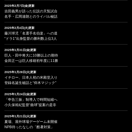
2025年2月7日(金)更新
吉田義男が語った伝説の天覧試合
名手・広岡達朗とのライバル秘話
2025年2月4日(火)更新
藤川球児「名選手名伯楽」への道
“ドラ1”出身監督の勝利数上位3人
2025年1月31日(金)更新
巨人・田中将大に10勝以上の期待
金田正一は巨人移籍初年度に11勝
2025年1月28日(火)更新
イチロー、日本人初の米殿堂入り
登録名誕生秘話と“仰木マジック”
2025年1月24日(金)更新
「申告三振」制導入で時間短縮へ
小久保裕紀監督“曲球”提案の是非
2025年1月21日(火)更新
夏場、屋外球場デーゲーム未開催
NPB待ったなしの「酷暑対策」