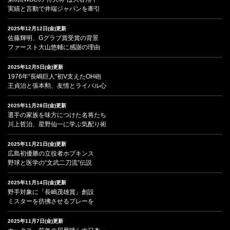
実績と言動で井端ジャパンを牽引
2025年12月12日(金)更新
佐藤輝明、Gグラブ賞受賞の背景
ファースト大山悠輔に感謝の理由
2025年12月5日(金)更新
1976年“長嶋巨人”初V支えたOH砲
王貞治と張本勲、友情とライバル心
2025年11月28日(金)更新
選手の家族を味方につけた名将たち
川上哲治、星野仙一に学ぶ気配り術
2025年11月21日(金)更新
広島初優勝の立役者ホプキンス
野球と医学の“文武二刀流”伝説
2025年11月14日(金)更新
野手対象に「長嶋茂雄賞」創設
ミスターを彷彿させるプレーを
2025年11月7日(金)更新