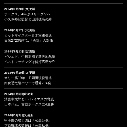
2024年9月20日(金)更新
ホークス、4年ぶりリーグⅤへ
小久保裕紀監督と山川穂高の絆
2024年9月17日(火)更新
ヒットマイスター青木宣親引退
日米2723安打は「勇気」の対価
2024年9月13日(金)更新
ビシエド、中日退団で新天地熱望
ベストマッチングは貧打広島か!?
2024年9月10日(火)更新
オリ一筋19年、T-岡田現役引退
肉食恐竜級パワーで通算204発
2024年9月6日(金)更新
清宮幸太郎とF・レイエスの脅威
日本ハム、首位ホークスに4連勝
2024年9月3日(火)更新
甲子園の勢力図は「私高公低」
プロ野球名監督は「公高私低」