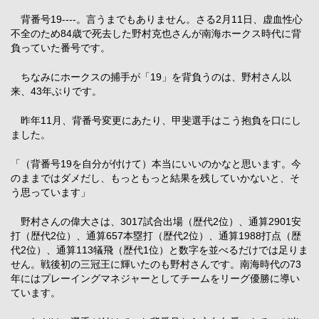
背番号19----。言うまでもありません。さる2月11日、虚血性心
不全のため84歳で死去した野村克也さんが南海ホークス時代に背
負っていた番号です。
ちなみにホークスの捕手が「19」を背負うのは、野村さん以
来、43年ぶりです。
昨年11月、背番号変更にあたり、甲斐選手はこう抱負を口にし
ました。
「（背番号19を自分が付けて）本当にいいのかなと思います。今
のままではダメだし、もっともっと結果を残していかないと、そ
う思っています」
野村さんの偉大さは、3017試合出場（歴代2位）、通算2901安
打（歴代2位）、通算657本塁打（歴代2位）、通算1988打点（歴
代2位）、通算113犠飛（歴代1位）と数字を並べるだけでは足りま
せん。戦後初の三冠王に輝いたのも野村さんです。南海時代の73
年にはプレーイングマネジャーとしてチームをリーグ優勝に導い
ています。