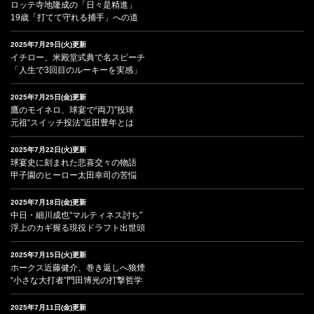
ロッテ寺地隆成の「日々是精進」
19歳「打てて守れる捕手」への道
2025年7月29日(火)更新
イチロー、米殿堂式典で名スピーチ
「人生で3回目のルーキーを実感」
2025年7月25日(金)更新
鷹のモイネロ、球宴で“両刀”投球
元祖“スイッチ投法”近田豊年とは
2025年7月22日(火)更新
球宴史に刻まれた悲喜交々の物語
甲子園のヒーロー太田幸司の苦悩
2025年7月18日(金)更新
中日・細川成也“マルティネス討ち”
浮上のカギ握る現役ドラフト出世頭
2025年7月15日(火)更新
ホークス近藤健介、巻き返しへ狼煙
“小さな大打者”門田博光の打撃哲学
2025年7月11日(金)更新