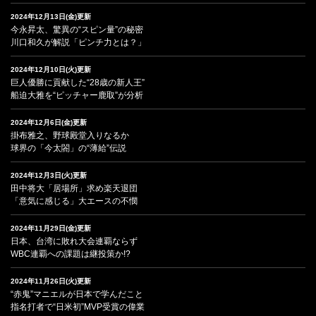
2024年12月13日(金)更新
今永昇太、驚異の“スピン量”の秘密
川口和久が解説「ピンチ力とは？」
2024年12月10日(火)更新
巨人優勝に貢献した“28歳の新人王”
船迫大雅を“ピッチャー鹿取”が分析
2024年12月6日(金)更新
掛布雅之、野球殿堂入りなるか
球界の「今太閤」の“薄給”伝説
2024年12月3日(火)更新
田中将大「居場所」求め楽天退団
「意気に感じる」大エースの不憫
2024年11月29日(金)更新
日本、台湾に敗れ大会連覇ならず
WBC連覇への課題は継投策か!?
2024年11月26日(火)更新
“赤鬼”マニエルが日本で学んだこと
指名打者で“日米初”MVP受賞の偉業