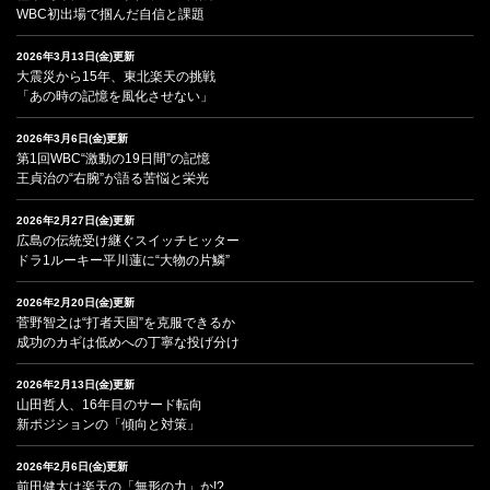
WBC初出場で掴んだ自信と課題
2026年3月13日(金)更新
大震災から15年、東北楽天の挑戦
「あの時の記憶を風化させない」
2026年3月6日(金)更新
第1回WBC“激動の19日間”の記憶
王貞治の“右腕”が語る苦悩と栄光
2026年2月27日(金)更新
広島の伝統受け継ぐスイッチヒッター
ドラ1ルーキー平川蓮に“大物の片鱗”
2026年2月20日(金)更新
菅野智之は“打者天国”を克服できるか
成功のカギは低めへの丁寧な投げ分け
2026年2月13日(金)更新
山田哲人、16年目のサード転向
新ポジションの「傾向と対策」
2026年2月6日(金)更新
前田健太は楽天の「無形の力」か!?