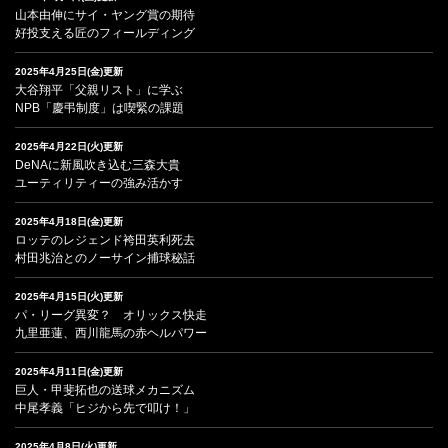
山本由伸にサイ・ヤング賞の期待
好投支える匠のフィールディング
2025年4月25日(金)更新
大谷翔平「父親リスト」に学ぶ
NPB「慶弔制度」は喫緊の課題
2025年4月22日(火)更新
DeNAに新風吹き込む三森大貴
ユーティリティーの強み活かす
2025年4月18日(金)更新
ロッテのレジェンド袴田英利死去
村田兆治とのノーサイン捕球秘話
2025年4月15日(火)更新
パ・リーグ異変？ オリックス快走
九里亜蓮、西川龍馬の赤ヘルパワー
2025年4月11日(金)更新
巨人・甲斐拓也の送球メカニズム
中尾孝義「ヒジから先で叩け！」
2025年4月8日(火)更新