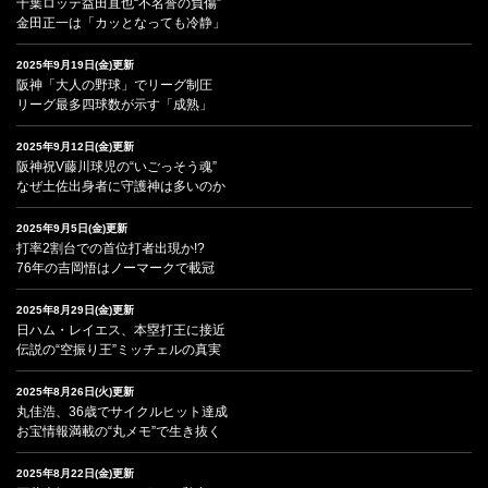
千葉ロッテ益田直也“不名誉の負傷”
金田正一は「カッとなっても冷静」
2025年9月19日(金)更新
阪神「大人の野球」でリーグ制圧
リーグ最多四球数が示す「成熟」
2025年9月12日(金)更新
阪神祝V藤川球児の“いごっそう魂”
なぜ土佐出身者に守護神は多いのか
2025年9月5日(金)更新
打率2割台での首位打者出現か!?
76年の吉岡悟はノーマークで載冠
2025年8月29日(金)更新
日ハム・レイエス、本塁打王に接近
伝説の“空振り王”ミッチェルの真実
2025年8月26日(火)更新
丸佳浩、36歳でサイクルヒット達成
お宝情報満載の“丸メモ”で生き抜く
2025年8月22日(金)更新