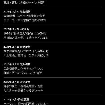
実績と言動で井端ジャパンを牽引
2025年12月12日(金)更新
佐藤輝明、Gグラブ賞受賞の背景
ファースト大山悠輔に感謝の理由
2025年12月5日(金)更新
1976年“長嶋巨人”初V支えたOH砲
王貞治と張本勲、友情とライバル心
2025年11月28日(金)更新
選手の家族を味方につけた名将たち
川上哲治、星野仙一に学ぶ気配り術
2025年11月21日(金)更新
広島初優勝の立役者ホプキンス
野球と医学の“文武二刀流”伝説
2025年11月14日(金)更新
野手対象に「長嶋茂雄賞」創設
ミスターを彷彿させるプレーを
2025年11月7日(金)更新
ホークス、前年の屈辱晴らす日本一