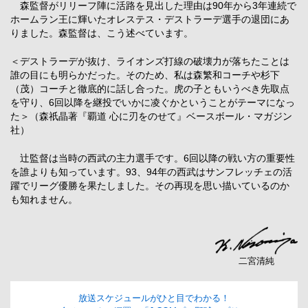
森監督がリリーフ陣に活路を見出した理由は90年から3年連続で
ホームラン王に輝いたオレステス・デストラーデ選手の退団にあ
りました。森監督は、こう述べています。
＜デストラーデが抜け、ライオンズ打線の破壊力が落ちたことは
誰の目にも明らかだった。そのため、私は森繁和コーチや杉下
（茂）コーチと徹底的に話し合った。虎の子ともいうべき先取点
を守り、6回以降を継投でいかに凌ぐかということがテーマになっ
た＞（森祇晶著『覇道 心に刃をのせて』ベースボール・マガジン
社）
辻監督は当時の西武の主力選手です。6回以降の戦い方の重要性
を誰よりも知っています。93、94年の西武はサンフレッチェの活
躍でリーグ優勝を果たしました。その再現を思い描いているのか
も知れません。
二宮清純
放送スケジュールがひと目でわかる！