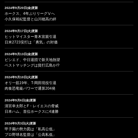
2024年9月20日(金)更新
ホークス、4年ぶりリーグⅤへ
小久保裕紀監督と山川穂高の絆
2024年9月17日(火)更新
ヒットマイスター青木宣親引退
日米2723安打は「勇気」の対価
2024年9月13日(金)更新
ビシエド、中日退団で新天地熱望
ベストマッチングは貧打広島か!?
2024年9月10日(火)更新
オリ一筋19年、T-岡田現役引退
肉食恐竜級パワーで通算204発
2024年9月6日(金)更新
清宮幸太郎とF・レイエスの脅威
日本ハム、首位ホークスに4連勝
2024年9月3日(火)更新
甲子園の勢力図は「私高公低」
プロ野球名監督は「公高私低」