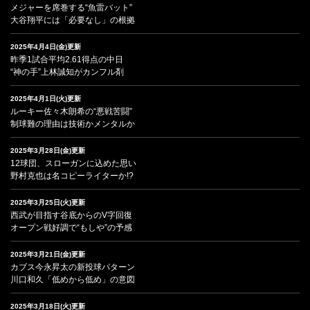
メジャーを席巻する“魚雷バット”
大谷翔平には「必要なし」の根拠
2025年4月4日(金)更新
昨季1試合平均2.61得点の中日
“神の手”上林誠知がカンフル剤
2025年4月1日(火)更新
ルーキー佐々木朗希の“悪戦苦闘”
制球難の理由は技術かメンタルか
2025年3月28日(金)更新
12球団、スローガンに込めた思い
野村克也は名コピーライターか!?
2025年3月25日(火)更新
西武が目指す谷底からのV字回復
オープン戦好調で“もしや”の予感
2025年3月21日(金)更新
カブス今永昇太の新投球パターン
川口和久「低めから低め」の意図
2025年3月18日(火)更新