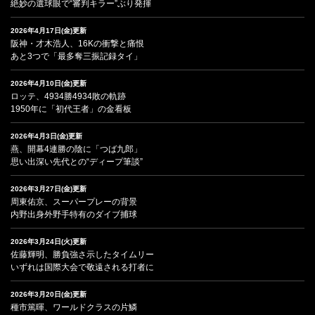
絶妙の選球眼で“審判キラー”ぶり発揮
2026年4月17日(金)更新
阪神・才木浩人、16Kの衝撃と痛恨
あと3つで「最多奪三振記録タイ」
2026年4月10日(金)更新
ロッテ、4934勝4934敗の軌跡
1950年に「初代王者」の金看板
2026年4月3日(金)更新
燕、開幕4連勝の陰に「つば九郎」
思い出深い先代との“ディープ筆談”
2026年3月27日(金)更新
周東佑京、スーパープレーの背景
内野出身外野手特有のダイブ捕球
2026年3月24日(火)更新
佐藤輝明、勝負強さ示したタイムリー
いずれは国際大会で敬遠される打者に
2026年3月20日(金)更新
種市篤暉、ワールドクラスの片鱗