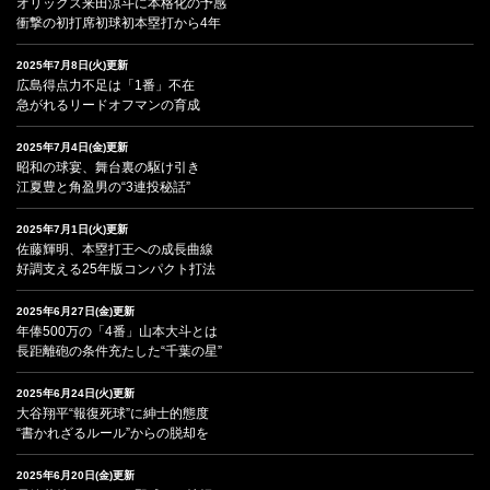
オリックス来田涼斗に本格化の予感
衝撃の初打席初球初本塁打から4年
2025年7月8日(火)更新
広島得点力不足は「1番」不在
急がれるリードオフマンの育成
2025年7月4日(金)更新
昭和の球宴、舞台裏の駆け引き
江夏豊と角盈男の“3連投秘話”
2025年7月1日(火)更新
佐藤輝明、本塁打王への成長曲線
好調支える25年版コンパクト打法
2025年6月27日(金)更新
年俸500万の「4番」山本大斗とは
長距離砲の条件充たした“千葉の星”
2025年6月24日(火)更新
大谷翔平“報復死球”に紳士的態度
“書かれざるルール”からの脱却を
2025年6月20日(金)更新