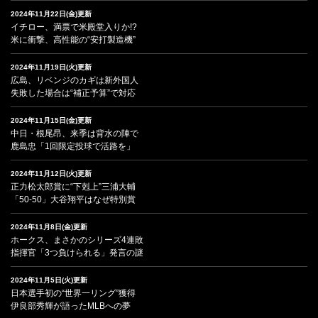
2024年11月22日(金)更新
イチロー、満票で米殿堂入りか!?
米に衝撃、高性能の“安打製造機”
2024年11月19日(火)更新
広島、リベンジのカギは新外国人
失敗した場合は“補正予算”で対応
2024年11月15日(金)更新
中日・根尾昂、来季は背水の陣で
鹿島忠「1回限定投球で活路を」
2024年11月12日(火)更新
正力松太郎賞に“下剋上”三浦大輔
「50-50」大谷翔平はなぜ特別賞
2024年11月8日(金)更新
ホークス、まさかのシリーズ4連敗
指揮官「3つ負けられる」発言の謎
2024年11月5日(火)更新
日本選手初の“世界一リング”獲得
伊良部秀輝が語ったMLBへの夢