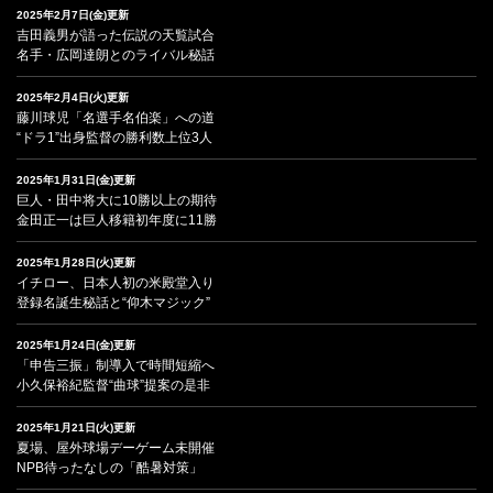
2025年2月7日(金)更新
吉田義男が語った伝説の天覧試合
名手・広岡達朗とのライバル秘話
2025年2月4日(火)更新
藤川球児「名選手名伯楽」への道
“ドラ1”出身監督の勝利数上位3人
2025年1月31日(金)更新
巨人・田中将大に10勝以上の期待
金田正一は巨人移籍初年度に11勝
2025年1月28日(火)更新
イチロー、日本人初の米殿堂入り
登録名誕生秘話と“仰木マジック”
2025年1月24日(金)更新
「申告三振」制導入で時間短縮へ
小久保裕紀監督“曲球”提案の是非
2025年1月21日(火)更新
夏場、屋外球場デーゲーム未開催
NPB待ったなしの「酷暑対策」