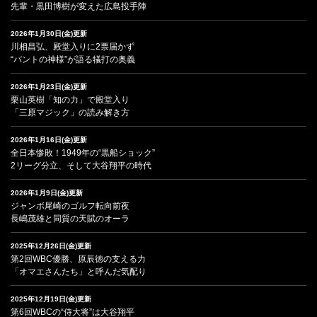
先輩・黒田博樹が変えた広島投手陣
2026年1月30日(金)更新
川相昌弘、殿堂入りに2票届かず
“バントの神様”が語る犠打の奥義
2026年1月23日(金)更新
栗山英樹「知の力」で殿堂入り
「三原マジック」の読み解き方
2026年1月16日(金)更新
全日本惨敗！1949年の“黒船ショック”
2リーグ分立、そして大谷翔平の時代
2026年1月9日(金)更新
ジャンボ尾崎のゴルフ転向前夜
長嶋茂雄と同質の天賦のオーラ
2025年12月26日(金)更新
第2回WBC優勝、原辰徳の支える力
「オマエさんたち」と呼んだ気配り
2025年12月19日(金)更新
第6回WBCの“侍大将”は大谷翔平