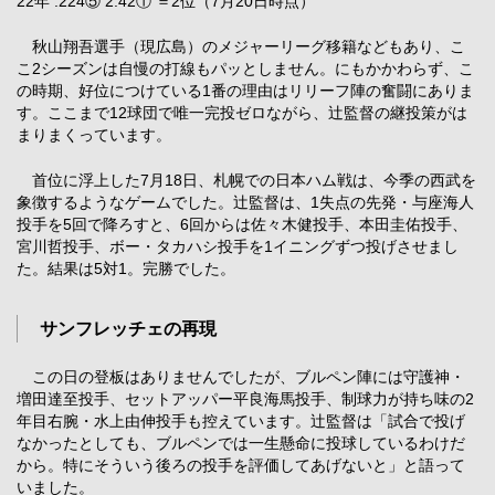
22年 .224⑤ 2.42① ＝2位（7月20日時点）
秋山翔吾選手（現広島）のメジャーリーグ移籍などもあり、こ
こ2シーズンは自慢の打線もパッとしません。にもかかわらず、こ
の時期、好位につけている1番の理由はリリーフ陣の奮闘にありま
す。ここまで12球団で唯一完投ゼロながら、辻監督の継投策がは
まりまくっています。
首位に浮上した7月18日、札幌での日本ハム戦は、今季の西武を
象徴するようなゲームでした。辻監督は、1失点の先発・与座海人
投手を5回で降ろすと、6回からは佐々木健投手、本田圭佑投手、
宮川哲投手、ボー・タカハシ投手を1イニングずつ投げさせまし
た。結果は5対1。完勝でした。
サンフレッチェの再現
この日の登板はありませんでしたが、ブルペン陣には守護神・
増田達至投手、セットアッパー平良海馬投手、制球力が持ち味の2
年目右腕・水上由伸投手も控えています。辻監督は「試合で投げ
なかったとしても、ブルペンでは一生懸命に投球しているわけだ
から。特にそういう後ろの投手を評価してあげないと」と語って
いました。