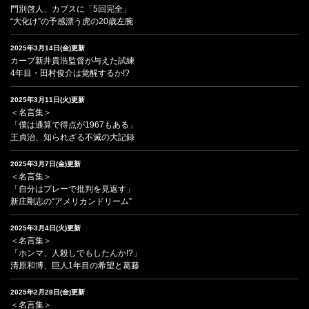
門別啓人、カブスに「5回完全」
“大化け”の予感漂う虎の20歳左腕
2025年3月14日(金)更新
カープ新井貴浩監督が与えた試練
4年目・田村俊介は覚醒するか!?
2025年3月11日(火)更新
＜名言集＞
「僕は通算で得点が1967もある」
王貞治、知られざる不滅の大記録
2025年3月7日(金)更新
＜名言集＞
「自分はプレーで批判を見返す」
新庄剛志の“アメリカンドリーム”
2025年3月4日(火)更新
＜名言集＞
「ホンマ、人殺しでもしたんか!?」
清原和博、巨人1年目の希望と葛藤
2025年2月28日(金)更新
＜名言集＞