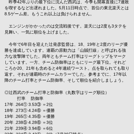
昨季42年ぶりの最下位に沈んだ西武は、今季も開幕直後に7連敗
を喫するなど出遅れました。5月11日時点で、首位の東北楽天とは
8.5ゲーム差。もうこれ以上は負けられません。
エンジンがかかったのは交流戦後です。楽天には2度も3タテを
見舞い、一気に順位を上げました。
今年で6年目を迎えた辻発彦監督は、18、19年と2度のリーグ優
勝を達成しています。連覇の原動力は「山賊打線」と呼ばれる強
力な攻撃陣でした。両年ともチーム打率はリーグトップをマーク
しています。一方、チーム防御率はともにリーグ最下位。それど
ころか20、21年も含めると4年連続ワースト。点を取られても取り
返す。それが連覇時のチームカラーでした。参考までに、17年以
降のチーム打率とチーム防御率、そして順位を紹介しましょう。
◎辻西武のチーム打率と防御率（丸数字はリーグ順位）
打率 防御率
17年 .264① 3.53③ ＝2位
18年 .273① 4.24⑥ ＝優勝
19年 .265① 4.35⑥ ＝優勝
20年 .238⑤ 4.28⑥ ＝3位
21年 .239④ 3.94⑥ ＝6位