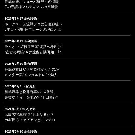
長嶋茂雄、キューバ野球への憧憬
Gの守護神マルティネスの原風景
2025年6月17日(火)更新
ホークス、交流戦テコに首位戦線へ
6年目・柳町達ブレークの理由とは
2025年6月13日(金)更新
ライオンズ“投手王国”復活へ雄叫び
“左右の両輪”今井達也と隅田知一郎
2025年6月10日(火)更新
長嶋茂雄はなぜ勝負強かったのか
ミスター流“メンタルトレ”の効力
2025年6月6日(金)更新
長嶋茂雄と松井秀喜の「4番道」
完璧な「音」を求めて“千日修行”
2025年6月3日(火)更新
広島“交流戦弱者”返上なるか!?
カギ握るファビアンとモンテロ
2025年5月30日(金)更新