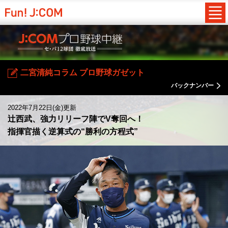
二宮清純コラム プロ野球ガゼット
バックナンバー
2022年7月22日(金)更新
辻西武、強力リリーフ陣でV奪回へ！
指揮官描く逆算式の“勝利の方程式”