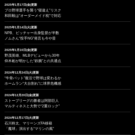
2025年1月17日(金)更新
プロ野球選手を襲う“寝違え”リスク
和田毅は“オーダーメイド枕”で対応
2025年1月14日(火)更新
NPB、ピッチャー出身監督が半数
ノムさん“投手NG”発言も今や昔
2025年1月10日(金)更新
野茂英雄、MLBデビューから30年
仰木彬が明かした“鉄腕”との共通点
2024年12月24日(火)更新
“牛骨バット”復活で野球は変わるか
ホームラン“大台割れ”に球界危機感
2024年12月20日(金)更新
ストーブリーグの勝者は阿部巨人
マルティネスと大勢で“2重ロック”
2024年12月17日(火)更新
石川柊太、マリーンズFA移籍
「魔球」演出する“マリンの風”