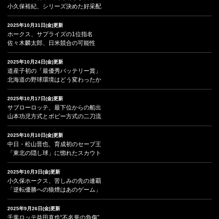
小久保裕紀、シリーズ決めた好采配
2025年10月31日(金)更新
ホークス、サプライズの1位指名
佐々木麟太郎、日米競合の可能性
2025年10月24日(金)更新
道産子初の「最優秀バッテリー賞」
北海道の野球環境はどう変わったか
2025年10月17日(金)更新
サブローロッテ、最下位からの船出
山本功児方式とボビー方式の二刀流
2025年10月10日(金)更新
中日・松山晋也、育成初のセーブ王
「東北の隠し球」に惚れたスカウト
2025年10月3日(金)更新
小久保ホークス、苦しみの先の連覇
「逆転優勝への狼煙はあのゲーム」
2025年9月26日(金)更新
千葉ロッテ益田直也“不名誉の負傷”