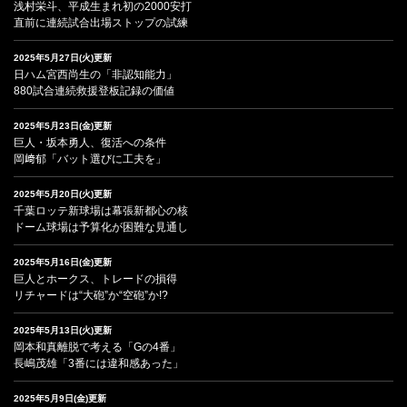
浅村栄斗、平成生まれ初の2000安打
直前に連続試合出場ストップの試練
2025年5月27日(火)更新
日ハム宮西尚生の「非認知能力」
880試合連続救援登板記録の価値
2025年5月23日(金)更新
巨人・坂本勇人、復活への条件
岡﨑郁「バット選びに工夫を」
2025年5月20日(火)更新
千葉ロッテ新球場は幕張新都心の核
ドーム球場は予算化が困難な見通し
2025年5月16日(金)更新
巨人とホークス、トレードの損得
リチャードは“大砲”か“空砲”か!?
2025年5月13日(火)更新
岡本和真離脱で考える「Gの4番」
長嶋茂雄「3番には違和感あった」
2025年5月9日(金)更新