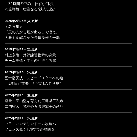
「24時間の中の、わずか何秒」
衣笠祥雄、壮絶なる“鉄人伝説”
2025年2月25日(火)更新
＜名言集＞
「尻の穴から煙が出るまで吸え」
大器を覚醒させた長嶋茂雄の一喝
2025年2月21日(金)更新
村上宗隆、外野練習指示の背景
チーム事情と本人の利得も考慮
2025年2月18日(火)更新
五十幡亮汰、スピードスターへの道
「1歩目が重要」と“伝説の走り屋”
2025年2月14日(金)更新
楽天・宗山塁を育んだ広島県三次市
二岡智宏、梵英心ら名遊撃手の産地
2025年2月11日(火)更新
中日、バンテリンドーム改造へ
フェンス低くし“際”での攻防を