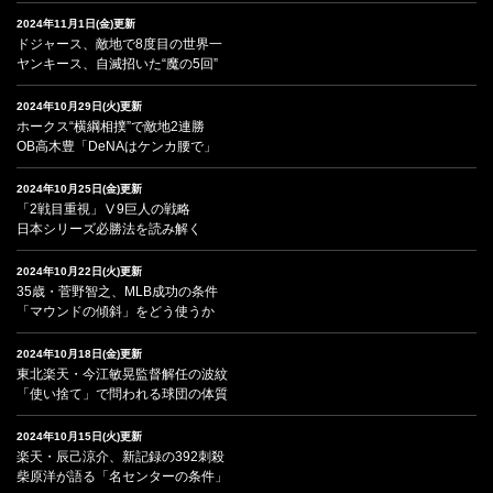
2024年11月1日(金)更新
ドジャース、敵地で8度目の世界一
ヤンキース、自滅招いた“魔の5回”
2024年10月29日(火)更新
ホークス“横綱相撲”で敵地2連勝
OB高木豊「DeNAはケンカ腰で」
2024年10月25日(金)更新
「2戦目重視」Ⅴ9巨人の戦略
日本シリーズ必勝法を読み解く
2024年10月22日(火)更新
35歳・菅野智之、MLB成功の条件
「マウンドの傾斜」をどう使うか
2024年10月18日(金)更新
東北楽天・今江敏晃監督解任の波紋
「使い捨て」で問われる球団の体質
2024年10月15日(火)更新
楽天・辰己涼介、新記録の392刺殺
柴原洋が語る「名センターの条件」