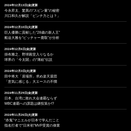
2024年12月13日(金)更新
今永昇太、驚異の“スピン量”の秘密
川口和久が解説「ピンチ力とは？」
2024年12月10日(火)更新
巨人優勝に貢献した“28歳の新人王”
船迫大雅を“ピッチャー鹿取”が分析
2024年12月6日(金)更新
掛布雅之、野球殿堂入りなるか
球界の「今太閤」の“薄給”伝説
2024年12月3日(火)更新
田中将大「居場所」求め楽天退団
「意気に感じる」大エースの不憫
2024年11月29日(金)更新
日本、台湾に敗れ大会連覇ならず
WBC連覇への課題は継投策か!?
2024年11月26日(火)更新
“赤鬼”マニエルが日本で学んだこと
指名打者で“日米初”MVP受賞の偉業