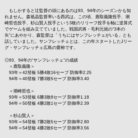
もしかすると辻監督の頭にあるのは93、94年のシーズンかも知
れません。森祗晶監督率いる西武は、この頃、鹿取義隆投手、潮
崎哲也投手、杉山賢人投手という3枚のリリーフ投手を軸に逆算式
でゲームを組み立てていました。戦国武将・毛利元就の“3本の
矢”にあやかり、森監督は「うちにはサンフレッチェがいる」とも
話していました。サンフレッチェとは、この年スタートしたJリー
グ・サンフレッチェ広島の愛称です。
◎93、94年の“サンフレッチェ”の成績
＜鹿取義隆＞
93年＝42登板 5勝4敗16セーブ 防御率2.25
94年＝40登板 7勝3敗5セーブ 防御率3.40
＜潮崎哲也＞
93年＝53登板 6勝3敗8セーブ 防御率1.18
94年＝50登板 4勝2敗1セーブ 防御率2.39
＜杉山賢人＞
93年＝54登板 7勝2敗5セーブ 防御率2.80
94年＝54登板 4勝2敗6セーブ 防御率3.56