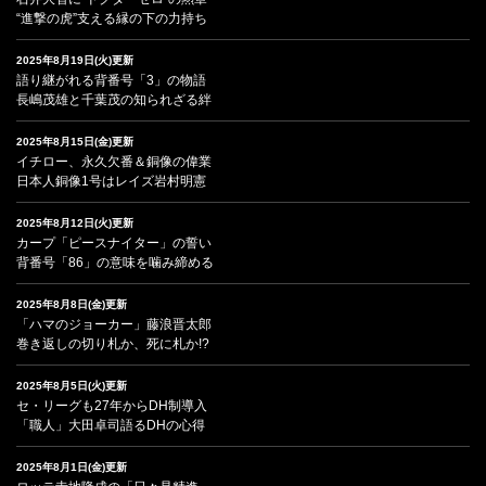
“進撃の虎”支える縁の下の力持ち
2025年8月19日(火)更新
語り継がれる背番号「3」の物語
長嶋茂雄と千葉茂の知られざる絆
2025年8月15日(金)更新
イチロー、永久欠番＆銅像の偉業
日本人銅像1号はレイズ岩村明憲
2025年8月12日(火)更新
カープ「ピースナイター」の誓い
背番号「86」の意味を噛み締める
2025年8月8日(金)更新
「ハマのジョーカー」藤浪晋太郎
巻き返しの切り札か、死に札か!?
2025年8月5日(火)更新
セ・リーグも27年からDH制導入
「職人」大田卓司語るDHの心得
2025年8月1日(金)更新