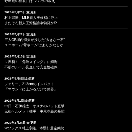
野球観の根底には“ノムラの教え”
2026年5月29日(金)更新
村上宗隆、MLB新人王候補に浮上
またぞろ新人王資格論争勃発か!?
2026年5月22日(金)更新
巨人OB堀内恒夫が投じた“大きな一石”
ユニホーム“背ネーム”はありかなしか
2026年5月15日(金)更新
世界初！「危険スイング」に罰則
不断のルール見直しで安全性確保
2026年5月8日(金)更新
ジェリー、213cmのインパクト
「マウンドに上がるだけで武器」
2026年5月1日(金)更新
中日・石伊雄太、オスナのバット直撃
元祖ヘルメット捕手・中尾孝義の受難
2026年4月24日(金)更新
Wソックス村上宗隆、本塁打量産態勢