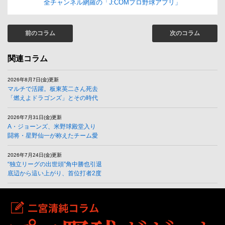
全チャンネル網羅の「J:COMプロ野球アプリ」
前のコラム
次のコラム
関連コラム
2026年8月7日(金)更新
マルチで活躍。板東英二さん死去
「燃えよドラゴンズ」とその時代
2026年7月31日(金)更新
A・ジョーンズ、米野球殿堂入り
闘将・星野仙一が称えたチーム愛
2026年7月24日(金)更新
“独立リーグの出世頭”角中勝也引退
底辺から這い上がり、首位打者2度