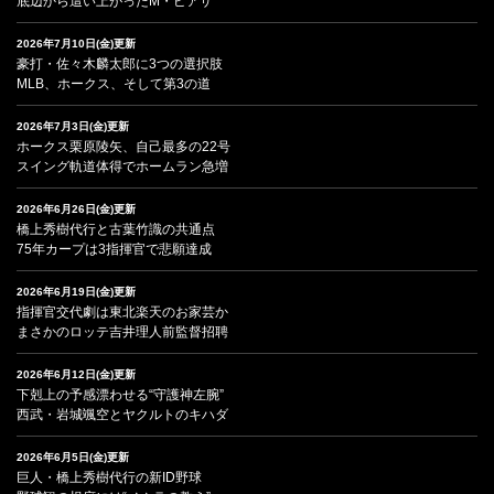
底辺から這い上がったM・ピアザ
2026年7月10日(金)更新
豪打・佐々木麟太郎に3つの選択肢
MLB、ホークス、そして第3の道
2026年7月3日(金)更新
ホークス栗原陵矢、自己最多の22号
スイング軌道体得でホームラン急増
2026年6月26日(金)更新
橋上秀樹代行と古葉竹識の共通点
75年カープは3指揮官で悲願達成
2026年6月19日(金)更新
指揮官交代劇は東北楽天のお家芸か
まさかのロッテ吉井理人前監督招聘
2026年6月12日(金)更新
下剋上の予感漂わせる“守護神左腕”
西武・岩城颯空とヤクルトのキハダ
2026年6月5日(金)更新
巨人・橋上秀樹代行の新ID野球