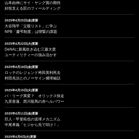
山本由伸にサイ・ヤング賞の期待
好投支える匠のフィールディング
2025年4月25日(金)更新
大谷翔平「父親リスト」に学ぶ
NPB「慶弔制度」は喫緊の課題
2025年4月22日(火)更新
DeNAに新風吹き込む三森大貴
ユーティリティーの強み活かす
2025年4月18日(金)更新
ロッテのレジェンド袴田英利死去
村田兆治とのノーサイン捕球秘話
2025年4月15日(火)更新
パ・リーグ異変？ オリックス快走
九里亜蓮、西川龍馬の赤ヘルパワー
2025年4月11日(金)更新
巨人・甲斐拓也の送球メカニズム
中尾孝義「ヒジから先で叩け！」
2025年4月8日(火)更新