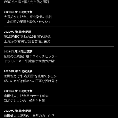
WBC初出場で掴んだ自信と課題
2026年3月13日(金)更新
大震災から15年、東北楽天の挑戦
「あの時の記憶を風化させない」
2026年3月6日(金)更新
第1回WBC“激動の19日間”の記憶
王貞治の“右腕”が語る苦悩と栄光
2026年2月27日(金)更新
広島の伝統受け継ぐスイッチヒッター
ドラ1ルーキー平川蓮に“大物の片鱗”
2026年2月20日(金)更新
菅野智之は“打者天国”を克服できるか
成功のカギは低めへの丁寧な投げ分け
2026年2月13日(金)更新
山田哲人、16年目のサード転向
新ポジションの「傾向と対策」
2026年2月6日(金)更新
前田健太は楽天の「無形の力」か!?