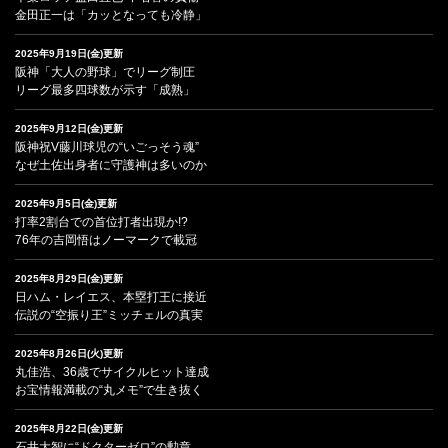
金田正一は「カッとなっても冷静」
2025年9月19日(金)更新
阪神「大人の野球」でリーグ制圧
リーグ最多四球数が示す「成熟」
2025年9月12日(金)更新
阪神祝V藤川球児の“いごっそう魂”
なぜ土佐出身者に守護神は多いのか
2025年9月5日(金)更新
打率2割台での首位打者出現か!?
76年の吉岡悟はノーマークで載冠
2025年8月29日(金)更新
日ハム・レイエス、本塁打王に接近
伝説の“空振り王”ミッチェルの真実
2025年8月26日(火)更新
丸佳浩、36歳でサイクルヒット達成
お宝情報満載の“丸メモ”で生き抜く
2025年8月22日(金)更新
石井大智に“ドクターゼロ”の勲章