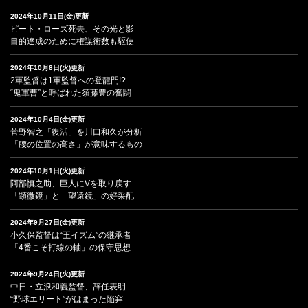
2024年10月11日(金)更新
ピート・ローズ死去、その光と影
目的達成のために権謀術数も駆使
2024年10月8日(火)更新
2軍監督は1軍監督への登龍門!?
“鬼軍曹”と呼ばれた須藤豊の奮闘
2024年10月4日(金)更新
菅野智之「復活」を川口和久が分析
「腰の位置の高さ」が意味するもの
2024年10月1日(火)更新
阿部慎之助、巨人にVを取り戻す
「顕微鏡」と「望遠鏡」の好采配
2024年9月27日(金)更新
小久保監督は“王イズム”の継承者
「4番こそ打線の軸」の保守思想
2024年9月24日(火)更新
中日・立浪和義監督、辞任表明
“野球エリート”がはまった陥穽