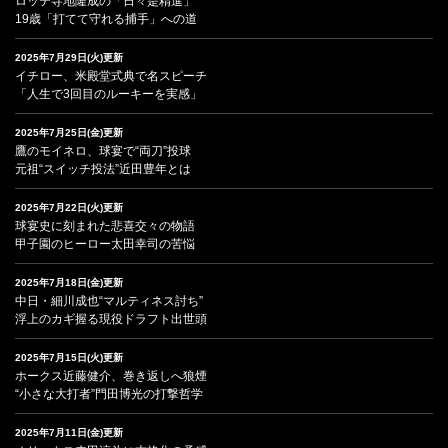
ロッテ寺地隆成の「日々是精進」
19歳「打てて守れる捕手」への道
2025年7月29日(火)更新
イチロー、米殿堂式典で名スピーチ
「人生で3回目のルーキーを実感」
2025年7月25日(金)更新
鷹のモイネロ、球宴で“両刀”投球
元祖“スイッチ投法”近田豊年とは
2025年7月22日(火)更新
球宴史に刻まれた悲喜交々の物語
甲子園のヒーロー太田幸司の苦悩
2025年7月18日(金)更新
中日・細川成也“マルティネス討ち”
浮上のカギ握る現役ドラフト出世頭
2025年7月15日(火)更新
ホークス近藤健介、巻き返しへ狼煙
“小さな大打者”門田博光の打撃哲学
2025年7月11日(金)更新