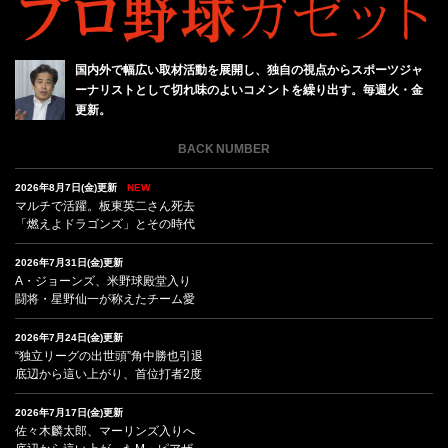
国内外で幅広い取材活動を展開し、独自の視点からスポーツジャ
ーナリストとして切れ味のよいコメントを繰り出す。毎週火・金
更新。
BACK NUMBER
2026年8月7日(金)更新
NEW
マルチで活躍。板東英二さん死去
「燃えよドラゴンズ」とその時代
2026年7月31日(金)更新
A・ジョーンズ、米野球殿堂入り
闘将・星野仙一が称えたチーム愛
2026年7月24日(金)更新
“独立リーグの出世頭”角中勝也引退
底辺から這い上がり、首位打者2度
2026年7月17日(金)更新
佐々木麟太郎、マーリンズ入りへ