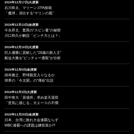
2024年12月17日(火)更新
石川柊太、マリーンズFA移籍
「魔球」演出する“マリンの風”
2024年12月13日(金)更新
今永昇太、驚異の“スピン量”の秘密
川口和久が解説「ピンチ力とは？」
2024年12月10日(火)更新
巨人優勝に貢献した“28歳の新人王”
船迫大雅を“ピッチャー鹿取”が分析
2024年12月6日(金)更新
掛布雅之、野球殿堂入りなるか
球界の「今太閤」の“薄給”伝説
2024年12月3日(火)更新
田中将大「居場所」求め楽天退団
「意気に感じる」大エースの不憫
2024年11月29日(金)更新
日本、台湾に敗れ大会連覇ならず
WBC連覇への課題は継投策か!?