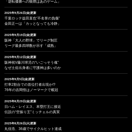
「逆転優勝への狼煙はあのゲーム」
2025年9月26日(金)更新
千葉ロッテ益田直也“不名誉の負傷”
金田正一は「カッとなっても冷静」
2025年9月19日(金)更新
阪神「大人の野球」でリーグ制圧
リーグ最多四球数が示す「成熟」
2025年9月12日(金)更新
阪神祝V藤川球児の“いごっそう魂”
なぜ土佐出身者に守護神は多いのか
2025年9月5日(金)更新
打率2割台での首位打者出現か!?
76年の吉岡悟はノーマークで載冠
2025年8月29日(金)更新
日ハム・レイエス、本塁打王に接近
伝説の“空振り王”ミッチェルの真実
2025年8月26日(火)更新
丸佳浩、36歳でサイクルヒット達成