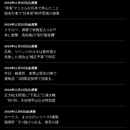
2024年11月26日(火)更新
“赤鬼”マニエルが日本で学んだこと
指名打者で“日米初”MVP受賞の偉業
2024年11月22日(金)更新
イチロー、満票で米殿堂入りか!?
米に衝撃、高性能の“安打製造機”
2024年11月19日(火)更新
広島、リベンジのカギは新外国人
失敗した場合は“補正予算”で対応
2024年11月15日(金)更新
中日・根尾昂、来季は背水の陣で
鹿島忠「1回限定投球で活路を」
2024年11月12日(火)更新
正力松太郎賞に“下剋上”三浦大輔
「50-50」大谷翔平はなぜ特別賞
2024年11月8日(金)更新
ホークス、まさかのシリーズ4連敗
指揮官「3つ負けられる」発言の謎