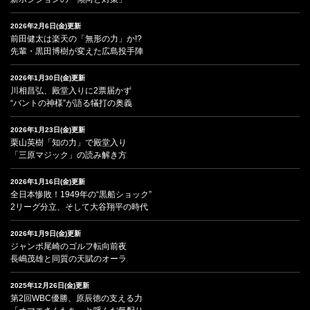
2026年2月6日(金)更新
前田健太は楽天の「無形の力」か!?
先輩・黒田博樹が変えた広島投手陣
2026年1月30日(金)更新
川相昌弘、殿堂入りに2票届かず
“バントの神様”が語る犠打の奥義
2026年1月23日(金)更新
栗山英樹「知の力」で殿堂入り
「三原マジック」の読み解き方
2026年1月16日(金)更新
全日本惨敗！1949年の“黒船ショック”
2リーグ分立、そして大谷翔平の時代
2026年1月9日(金)更新
ジャンボ尾崎のゴルフ転向前夜
長嶋茂雄と同質の天賦のオーラ
2025年12月26日(金)更新
第2回WBC優勝、原辰徳の支える力