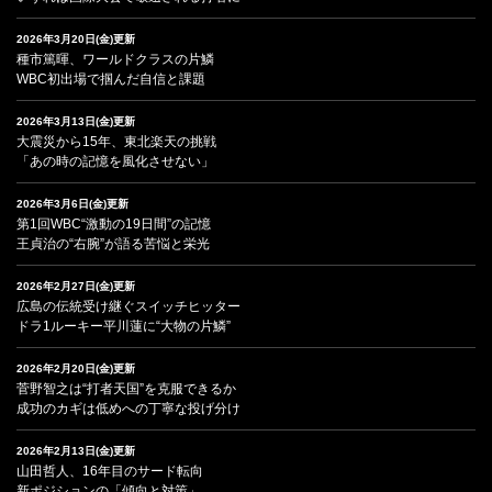
2026年3月20日(金)更新
種市篤暉、ワールドクラスの片鱗
WBC初出場で掴んだ自信と課題
2026年3月13日(金)更新
大震災から15年、東北楽天の挑戦
「あの時の記憶を風化させない」
2026年3月6日(金)更新
第1回WBC“激動の19日間”の記憶
王貞治の“右腕”が語る苦悩と栄光
2026年2月27日(金)更新
広島の伝統受け継ぐスイッチヒッター
ドラ1ルーキー平川蓮に“大物の片鱗”
2026年2月20日(金)更新
菅野智之は“打者天国”を克服できるか
成功のカギは低めへの丁寧な投げ分け
2026年2月13日(金)更新
山田哲人、16年目のサード転向
新ポジションの「傾向と対策」