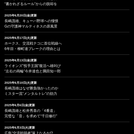
“書かれざるルール”からの脱却を
2025年6月20日(金)更新
長嶋茂雄、キューバ野球への憧憬
Gの守護神マルティネスの原風景
2025年6月17日(火)更新
ホークス、交流戦テコに首位戦線へ
6年目・柳町達ブレークの理由とは
2025年6月13日(金)更新
ライオンズ“投手王国”復活へ雄叫び
“左右の両輪”今井達也と隅田知一郎
2025年6月10日(火)更新
長嶋茂雄はなぜ勝負強かったのか
ミスター流“メンタルトレ”の効力
2025年6月6日(金)更新
長嶋茂雄と松井秀喜の「4番道」
完璧な「音」を求めて“千日修行”
2025年6月3日(火)更新
広島“交流戦弱者”返上なるか!?