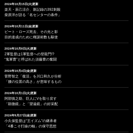
2024年10月15日(火)更新
楽天・辰己涼介、新記録の392刺殺
柴原洋が語る「名センターの条件」
2024年10月11日(金)更新
ピート・ローズ死去、その光と影
目的達成のために権謀術数も駆使
2024年10月8日(火)更新
2軍監督は1軍監督への登龍門!?
“鬼軍曹”と呼ばれた須藤豊の奮闘
2024年10月4日(金)更新
菅野智之「復活」を川口和久が分析
「腰の位置の高さ」が意味するもの
2024年10月1日(火)更新
阿部慎之助、巨人にVを取り戻す
「顕微鏡」と「望遠鏡」の好采配
2024年9月27日(金)更新
小久保監督は“王イズム”の継承者
「4番こそ打線の軸」の保守思想