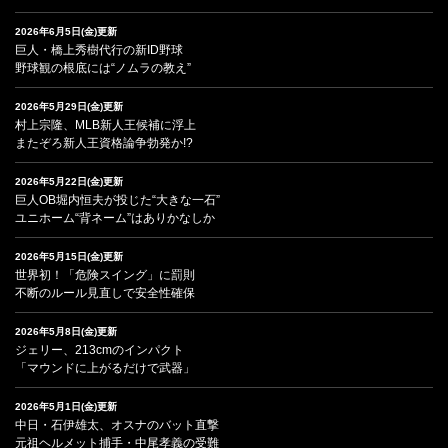
2026年6月5日(金)更新
巨人・橋上秀樹代行の新ID野球
野球観の根底には“ノムラの教え”
2026年5月29日(金)更新
村上宗隆、MLB新人王候補に浮上
またぞろ新人王資格論争勃発か!?
2026年5月22日(金)更新
巨人OB堀内恒夫が投じた“大きな一石”
ユニホーム“背ネーム”はありかなしか
2026年5月15日(金)更新
世界初！「危険スイング」に罰則
不断のルール見直しで安全性確保
2026年5月8日(金)更新
ジェリー、213cmのインパクト
「マウンドに上がるだけで武器」
2026年5月1日(金)更新
中日・石伊雄太、オスナのバット直撃
元祖ヘルメット捕手・中尾孝義の受難