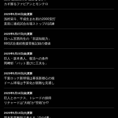
カギ握るファビアンとモンテロ
2025年5月30日(金)更新
浅村栄斗、平成生まれ初の2000安打
直前に連続試合出場ストップの試練
2025年5月27日(火)更新
日ハム宮西尚生の「非認知能力」
880試合連続救援登板記録の価値
2025年5月23日(金)更新
巨人・坂本勇人、復活への条件
岡﨑郁「バット選びに工夫を」
2025年5月20日(火)更新
千葉ロッテ新球場は幕張新都心の核
ドーム球場は予算化が困難な見通し
2025年5月16日(金)更新
巨人とホークス、トレードの損得
リチャードは“大砲”か“空砲”か!?
2025年5月13日(火)更新
岡本和真離脱で考える「Gの4番」