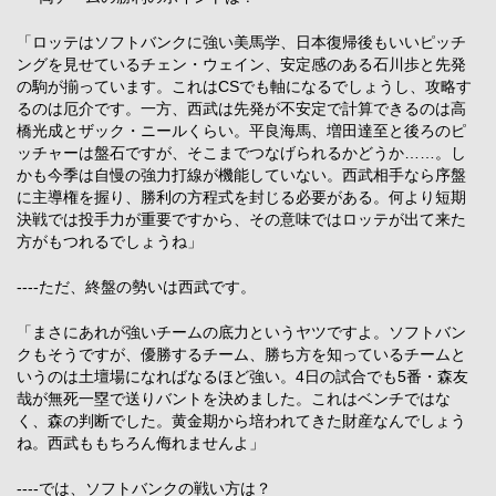
「ロッテはソフトバンクに強い美馬学、日本復帰後もいいピッチ
ングを見せているチェン・ウェイン、安定感のある石川歩と先発
の駒が揃っています。これはCSでも軸になるでしょうし、攻略す
るのは厄介です。一方、西武は先発が不安定で計算できるのは高
橋光成とザック・ニールくらい。平良海馬、増田達至と後ろのピ
ッチャーは盤石ですが、そこまでつなげられるかどうか……。し
かも今季は自慢の強力打線が機能していない。西武相手なら序盤
に主導権を握り、勝利の方程式を封じる必要がある。何より短期
決戦では投手力が重要ですから、その意味ではロッテが出て来た
方がもつれるでしょうね」
----ただ、終盤の勢いは西武です。
「まさにあれが強いチームの底力というヤツですよ。ソフトバン
クもそうですが、優勝するチーム、勝ち方を知っているチームと
いうのは土壇場になればなるほど強い。4日の試合でも5番・森友
哉が無死一塁で送りバントを決めました。これはベンチではな
く、森の判断でした。黄金期から培われてきた財産なんでしょう
ね。西武ももちろん侮れませんよ」
----では、ソフトバンクの戦い方は？