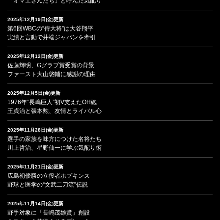
「オマエさんたち」と呼んだ気配り
2025年12月19日(金)更新
第6回WBCの“侍大将”は大谷翔平
実績と言動で井端ジャパンを牽引
2025年12月12日(金)更新
佐藤輝明、Gグラブ賞受賞の背景
ファースト大山悠輔に感謝の理由
2025年12月5日(金)更新
1976年“長嶋巨人”初V支えたOH砲
王貞治と張本勲、友情とライバル心
2025年11月28日(金)更新
選手の家族を味方につけた名将たち
川上哲治、星野仙一に学ぶ気配り術
2025年11月21日(金)更新
広島初優勝の立役者ホプキンス
野球と医学の“文武二刀流”伝説
2025年11月14日(金)更新
野手対象に「長嶋茂雄賞」創設