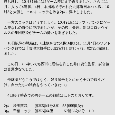
勝ち越し、10月31日には2ゲーム差にまで迫りました。さらに11
月に入って4連勝。4日、本拠地で行われた北海道日本ハム戦に10
対3と大勝し、ついにロッテを抜き2位に浮上しました。
一方のロッテはどうでしょう。10月9日にはソフトバンクにゲー
ム差なしの首位に並びましたが、その後、失速。新型コロナウイ
ルスの集団感染がチームの勢いを削ぎました。
10日以降の戦績は、6連敗を含む4勝16敗1分。11月4日のソフト
バンク戦では千賀滉大投手に8回2安打と封じられ、0対2と完敗し
ました。
この日、CS争いでも西武に逆転を許した井口資仁監督、試合後
は言葉少なでした。
「他球団どうこうではなく、残り試合をとにかく全力で戦うだ
け。自分たちの試合をやっていきたい」
4日終了時点での両チームの戦績は以下のとおりです。
2位 埼玉西武 勝率5割1分3厘 58勝55敗3分 －
3位 千葉ロッテ 勝率5割4厘 57勝56敗3分 1.0