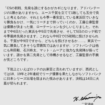
「CSの初戦、先発を誰にするかがカギになります。アドバンテー
ジの1勝がありますから、エース千賀を立てて1敗しても五分で良
しと考えるのか、それとも今季一番安定している東浜巨でいきな
り勝負をかけ、一気にリーチまで持っていくのか。工藤公康監督
は優勝が決まった後、ローテーションを少しいじりました。それ
まで中6日だった東浜を中5日で先発させ、そして5日のロッテ戦で
今季最終先発させます。これなら中8日でCS初戦に投げさせられ
る。千賀が中9日ですから、どちらを投げさせるか……。東浜で一
気に勝負してきそうな雰囲気ではありますが、ソフトバンクは他
にも和田毅、石川柊太、マット・ムーアと強力な先発陣が揃って
います。誰かを第二先発として待機させるなど、工藤監督の手腕
が見どころです」
下剋上といえばロッテのお家芸と言われていますが、西武とし
ては18、19年と2年連続でリーグ優勝を果たしながらソフトバンク
に日本シリーズ出場を阻まれた恨みがあります。決戦は14日に火
蓋が切られます。
二宮清純