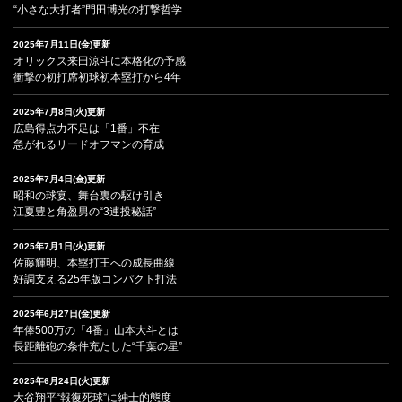
“小さな大打者”門田博光の打撃哲学
2025年7月11日(金)更新
オリックス来田涼斗に本格化の予感
衝撃の初打席初球初本塁打から4年
2025年7月8日(火)更新
広島得点力不足は「1番」不在
急がれるリードオフマンの育成
2025年7月4日(金)更新
昭和の球宴、舞台裏の駆け引き
江夏豊と角盈男の“3連投秘話”
2025年7月1日(火)更新
佐藤輝明、本塁打王への成長曲線
好調支える25年版コンパクト打法
2025年6月27日(金)更新
年俸500万の「4番」山本大斗とは
長距離砲の条件充たした“千葉の星”
2025年6月24日(火)更新
大谷翔平“報復死球”に紳士的態度