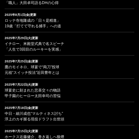
「職人」大田卓司語るDHの心得
2025年8月1日(金)更新
ロッテ寺地隆成の「日々是精進」
19歳「打てて守れる捕手」への道
2025年7月29日(火)更新
イチロー、米殿堂式典で名スピーチ
「人生で3回目のルーキーを実感」
2025年7月25日(金)更新
鷹のモイネロ、球宴で“両刀”投球
元祖“スイッチ投法”近田豊年とは
2025年7月22日(火)更新
球宴史に刻まれた悲喜交々の物語
甲子園のヒーロー太田幸司の苦悩
2025年7月18日(金)更新
中日・細川成也“マルティネス討ち”
浮上のカギ握る現役ドラフト出世頭
2025年7月15日(火)更新
ホークス近藤健介、巻き返しへ狼煙