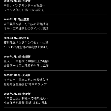
2025年2月11日(火)更新
中日、バンテリンドーム改造へ
フェンス低くし“際”での攻防を
2025年2月7日(金)更新
吉田義男が語った伝説の天覧試合
名手・広岡達朗とのライバル秘話
2025年2月4日(火)更新
藤川球児「名選手名伯楽」への道
“ドラ1”出身監督の勝利数上位3人
2025年1月31日(金)更新
巨人・田中将大に10勝以上の期待
金田正一は巨人移籍初年度に11勝
2025年1月28日(火)更新
イチロー、日本人初の米殿堂入り
登録名誕生秘話と“仰木マジック”
2025年1月24日(金)更新
「申告三振」制導入で時間短縮へ
小久保裕紀監督“曲球”提案の是非