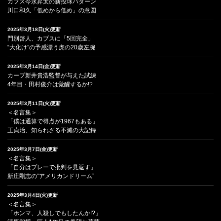
カブス今永昇太の新投球パターン
川口和久「低めから低め」の意図
2025年3月18日(火)更新
門別啓人、カブスに「5回完全」
“大化け”の予感漂う虎の20歳左腕
2025年3月14日(金)更新
カープ新井貴浩監督が与えた試練
4年目・田村俊介は覚醒するか!?
2025年3月11日(火)更新
＜名言集＞
「僕は通算で得点が1967もある」
王貞治、知られざる不滅の大記録
2025年3月7日(金)更新
＜名言集＞
「自分はプレーで批判を見返す」
新庄剛志の“アメリカンドリーム”
2025年3月4日(火)更新
＜名言集＞
「ホンマ、人殺しでもしたんか!?」