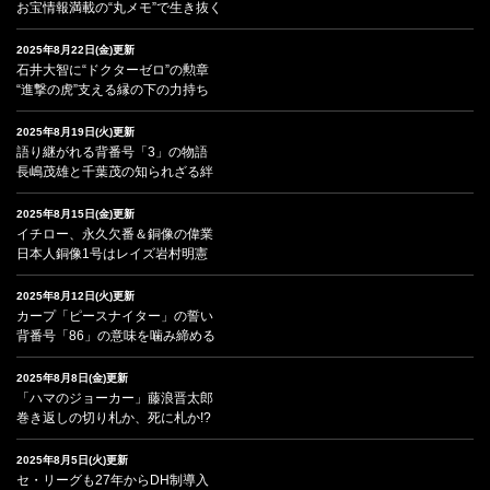
お宝情報満載の“丸メモ”で生き抜く
2025年8月22日(金)更新
石井大智に“ドクターゼロ”の勲章
“進撃の虎”支える縁の下の力持ち
2025年8月19日(火)更新
語り継がれる背番号「3」の物語
長嶋茂雄と千葉茂の知られざる絆
2025年8月15日(金)更新
イチロー、永久欠番＆銅像の偉業
日本人銅像1号はレイズ岩村明憲
2025年8月12日(火)更新
カープ「ピースナイター」の誓い
背番号「86」の意味を噛み締める
2025年8月8日(金)更新
「ハマのジョーカー」藤浪晋太郎
巻き返しの切り札か、死に札か!?
2025年8月5日(火)更新
セ・リーグも27年からDH制導入