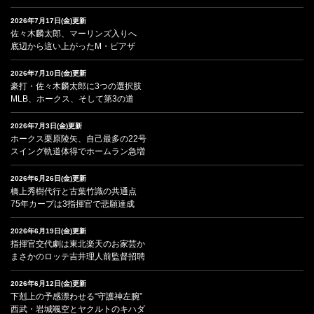
2026年7月17日(金)更新
佐々木麟太郎、マーリンズ入りへ
底辺から這い上がったM・ピアザ
2026年7月10日(金)更新
豪打・佐々木麟太郎に3つの選択肢
MLB、ホークス、そして第3の道
2026年7月3日(金)更新
ホークス栗原陵矢、自己最多の22号
スイング軌道体得でホームラン急増
2026年6月26日(金)更新
橋上秀樹代行と古葉竹識の共通点
75年カープは3指揮官で悲願達成
2026年6月19日(金)更新
指揮官交代劇は東北楽天のお家芸か
まさかのロッテ吉井理人前監督招聘
2026年6月12日(金)更新
下剋上の予感漂わせる“守護神左腕”
西武・岩城颯空とヤクルトのキハダ