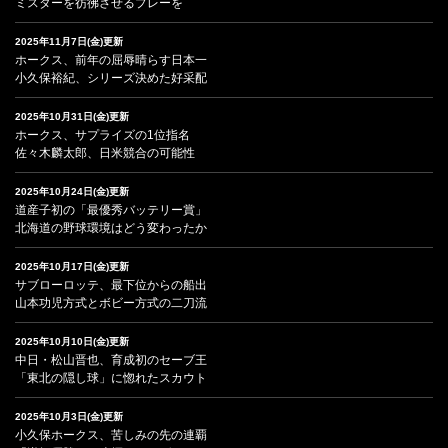
ミスターを彷彿させるプレーを
2025年11月7日(金)更新
ホークス、前年の屈辱晴らす日本一
小久保裕紀、シリーズ決めた好采配
2025年10月31日(金)更新
ホークス、サプライズの1位指名
佐々木麟太郎、日米競合の可能性
2025年10月24日(金)更新
道産子初の「最優秀バッテリー賞」
北海道の野球環境はどう変わったか
2025年10月17日(金)更新
サブローロッテ、最下位からの船出
山本功児方式とボビー方式の二刀流
2025年10月10日(金)更新
中日・松山晋也、育成初のセーブ王
「東北の隠し球」に惚れたスカウト
2025年10月3日(金)更新
小久保ホークス、苦しみの先の連覇