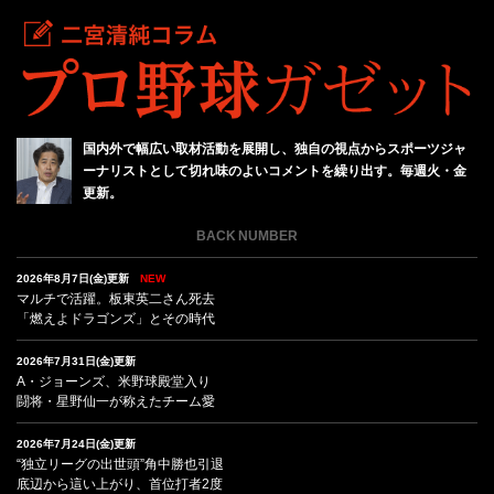
国内外で幅広い取材活動を展開し、独自の視点からスポーツジャ
ーナリストとして切れ味のよいコメントを繰り出す。毎週火・金
更新。
BACK NUMBER
2026年8月7日(金)更新
NEW
マルチで活躍。板東英二さん死去
「燃えよドラゴンズ」とその時代
2026年7月31日(金)更新
A・ジョーンズ、米野球殿堂入り
闘将・星野仙一が称えたチーム愛
2026年7月24日(金)更新
“独立リーグの出世頭”角中勝也引退
底辺から這い上がり、首位打者2度