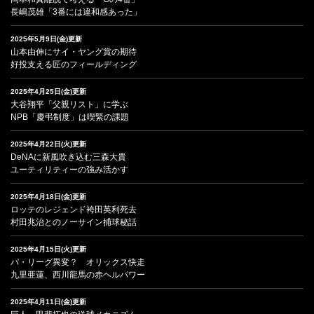
長嶋茂雄「3番には違和感あった」
2025年5月9日(金)更新
山本由伸にサイ・ヤング賞の期待
好投支える匠のフィールディング
2025年4月25日(金)更新
大谷翔平「父親リスト」に学ぶ
NPB「慶弔制度」は喫緊の課題
2025年4月22日(火)更新
DeNAに新風吹き込む三森大貴
ユーティリティーの強み活かす
2025年4月18日(金)更新
ロッテのレジェンド袴田英利死去
村田兆治とのノーサイン捕球秘話
2025年4月15日(火)更新
パ・リーグ異変？ オリックス快走
九里亜蓮、西川龍馬の赤ヘルパワー
2025年4月11日(金)更新