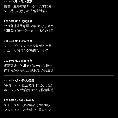
2025年1月21日(火)更新
夏場、屋外球場デーゲーム未開催
NPB待ったなしの「酷暑対策」
2025年1月17日(金)更新
プロ野球選手を襲う“寝違え”リスク
和田毅は“オーダーメイド枕”で対応
2025年1月14日(火)更新
NPB、ピッチャー出身監督が半数
ノムさん“投手NG”発言も今や昔
2025年1月10日(金)更新
野茂英雄、MLBデビューから30年
仰木彬が明かした“鉄腕”との共通点
2024年12月24日(火)更新
“牛骨バット”復活で野球は変わるか
ホームラン“大台割れ”に球界危機感
2024年12月20日(金)更新
ストーブリーグの勝者は阿部巨人
マルティネスと大勢で“2重ロック”