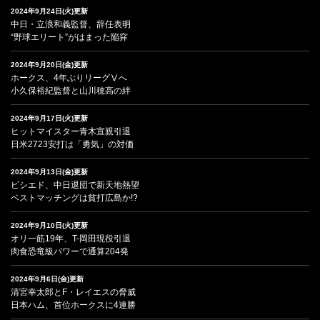
2024年9月24日(火)更新
中日・立浪和義監督、辞任表明
“野球エリート”がはまった陥穽
2024年9月20日(金)更新
ホークス、4年ぶりリーグⅤへ
小久保裕紀監督と山川穂高の絆
2024年9月17日(火)更新
ヒットマイスター青木宣親引退
日米2723安打は「勇気」の対価
2024年9月13日(金)更新
ビシエド、中日退団で新天地熱望
ベストマッチングは貧打広島か!?
2024年9月10日(火)更新
オリ一筋19年、T-岡田現役引退
肉食恐竜級パワーで通算204発
2024年9月6日(金)更新
清宮幸太郎とF・レイエスの脅威
日本ハム、首位ホークスに4連勝