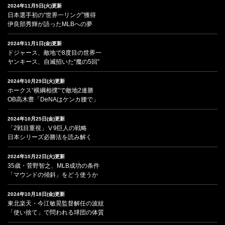
2024年11月5日(火)更新
日本選手初の“世界一リング”獲得
伊良部秀輝が語ったMLBへの夢
2024年11月1日(金)更新
ドジャース、敵地で8度目の世界一
ヤンキース、自滅招いた“魔の5回”
2024年10月29日(火)更新
ホークス“横綱相撲”で敵地2連勝
OB高木豊「DeNAはケンカ腰で」
2024年10月25日(金)更新
「2戦目重視」Ⅴ9巨人の戦略
日本シリーズ必勝法を読み解く
2024年10月22日(火)更新
35歳・菅野智之、MLB成功の条件
「マウンドの傾斜」をどう使うか
2024年10月18日(金)更新
東北楽天・今江敏晃監督解任の波紋
「使い捨て」で問われる球団の体質