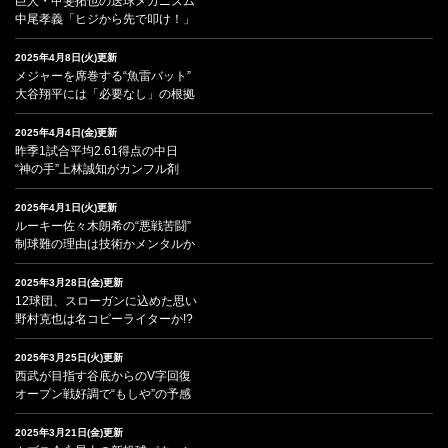
巨人・甲斐拓也の送球メカニズム
中尾孝義「ヒジから先で叩け！」
2025年4月8日(火)更新
メジャーを席巻する“魚雷バット”
大谷翔平には「必要なし」の根拠
2025年4月4日(金)更新
昨季1試合平均2.61得点の中日
“神の手”上林誠知がカンフル剤
2025年4月1日(火)更新
ルーキー佐々木朗希の“悪戦苦闘”
制球難の理由は技術かメンタルか
2025年3月28日(金)更新
12球団、スローガンに込めた思い
野村克也は名コピーライターか!?
2025年3月25日(火)更新
西武が目指す谷底からのV字回復
オープン戦好調で“もしや”の予感
2025年3月21日(金)更新