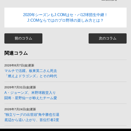
2020年シーズンもJ:COMはセ・パ12球団生中継！
J:COMならではのプロ野球の楽しみ方とは？
前のコラム
次のコラム
関連コラム
2026年8月7日(金)更新
マルチで活躍。板東英二さん死去
「燃えよドラゴンズ」とその時代
2026年7月31日(金)更新
A・ジョーンズ、米野球殿堂入り
闘将・星野仙一が称えたチーム愛
2026年7月24日(金)更新
“独立リーグの出世頭”角中勝也引退
底辺から這い上がり、首位打者2度