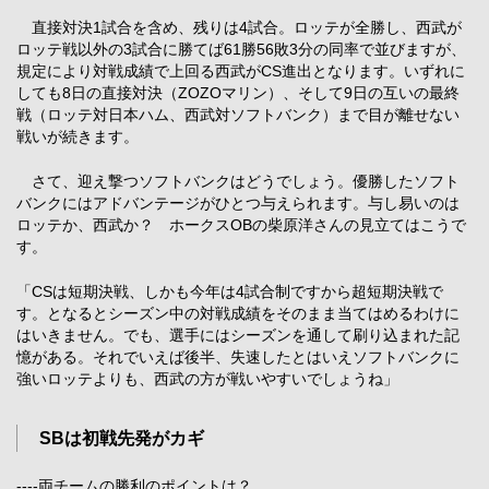
直接対決1試合を含め、残りは4試合。ロッテが全勝し、西武が
ロッテ戦以外の3試合に勝てば61勝56敗3分の同率で並びますが、
規定により対戦成績で上回る西武がCS進出となります。いずれに
しても8日の直接対決（ZOZOマリン）、そして9日の互いの最終
戦（ロッテ対日本ハム、西武対ソフトバンク）まで目が離せない
戦いが続きます。
さて、迎え撃つソフトバンクはどうでしょう。優勝したソフト
バンクにはアドバンテージがひとつ与えられます。与し易いのは
ロッテか、西武か？ ホークスOBの柴原洋さんの見立てはこうで
す。
「CSは短期決戦、しかも今年は4試合制ですから超短期決戦で
す。となるとシーズン中の対戦成績をそのまま当てはめるわけに
はいきません。でも、選手にはシーズンを通して刷り込まれた記
憶がある。それでいえば後半、失速したとはいえソフトバンクに
強いロッテよりも、西武の方が戦いやすいでしょうね」
SBは初戦先発がカギ
----両チームの勝利のポイントは？