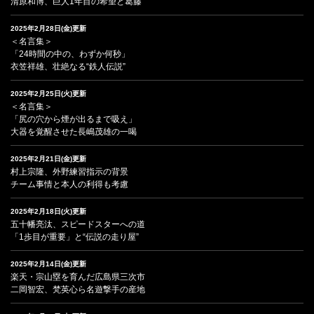
清原和博、巨人1年目の希望と葛藤
2025年2月28日(金)更新
＜名言集＞
「24時間の中の、わずか何秒」
衣笠祥雄、壮絶なる“鉄人伝説”
2025年2月25日(火)更新
＜名言集＞
「尻の穴から煙が出るまで吸え」
大器を覚醒させた長嶋茂雄の一喝
2025年2月21日(金)更新
村上宗隆、外野練習指示の背景
チーム事情と本人の利得も考慮
2025年2月18日(火)更新
五十幡亮汰、スピードスターへの道
「1歩目が重要」と“伝説の走り屋”
2025年2月14日(金)更新
楽天・宗山塁を育んだ広島県三次市
二岡智宏、梵英心ら名遊撃手の産地