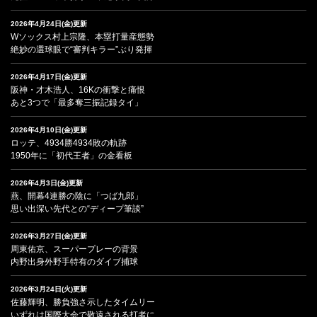
2026年4月24日(金)更新
Wソックス村上宗隆、本塁打量産態勢
絶妙の選球眼で“審判キラー”ぶり発揮
2026年4月17日(金)更新
阪神・才木浩人、16Kの衝撃と痛恨
あと3つで「最多奪三振記録タイ」
2026年4月10日(金)更新
ロッテ、4934勝4934敗の軌跡
1950年に「初代王者」の金看板
2026年4月3日(金)更新
燕、開幕4連勝の陰に「つば九郎」
思い出深い先代との“ディープ筆談”
2026年3月27日(金)更新
周東佑京、スーパープレーの背景
内野出身外野手特有のダイブ捕球
2026年3月24日(火)更新
佐藤輝明、勝負強さ示したタイムリー
いずれは国際大会で敬遠される打者に