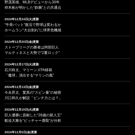
野茂英雄、MLBデビューから30年
仰木彬が明かした“鉄腕”との共通点
2024年12月24日(火)更新
“牛骨バット”復活で野球は変わるか
ホームラン“大台割れ”に球界危機感
2024年12月20日(金)更新
ストーブリーグの勝者は阿部巨人
マルティネスと大勢で“2重ロック”
2024年12月17日(火)更新
石川柊太、マリーンズFA移籍
「魔球」演出する“マリンの風”
2024年12月13日(金)更新
今永昇太、驚異の“スピン量”の秘密
川口和久が解説「ピンチ力とは？」
2024年12月10日(火)更新
巨人優勝に貢献した“28歳の新人王”
船迫大雅を“ピッチャー鹿取”が分析
2024年12月6日(金)更新