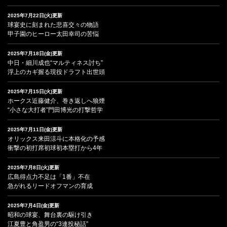
2025年7月22日(火)更新
球宴史に刻まれた悲喜交々の物語
甲子園のヒーロー太田幸司の苦悩
2025年7月18日(金)更新
中日・細川成也“マルティネス討ち”
浮上のカギ握る現役ドラフト出世頭
2025年7月15日(火)更新
ホークス近藤健介、巻き返しへ狼煙
“小さな大打者”門田博光の打撃哲学
2025年7月11日(金)更新
オリックス来田涼斗に本格化の予感
衝撃の初打席初球初本塁打から4年
2025年7月8日(火)更新
広島得点力不足は「1番」不在
急がれるリードオフマンの育成
2025年7月4日(金)更新
昭和の球宴、舞台裏の駆け引き
江夏豊と角盈男の“3連投秘話”