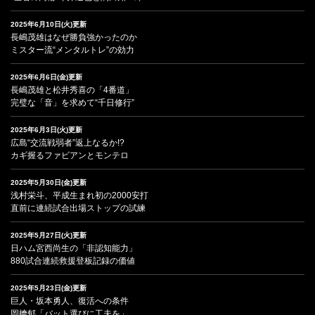
2025年6月10日(火)更新
長嶋茂雄はなぜ勝負強かったのか
ミスター流“メンタルトレ”の効力
2025年6月6日(金)更新
長嶋茂雄と松井秀喜の「4番道」
完璧な「音」を求めて“千日修行”
2025年6月3日(火)更新
広島“交流戦弱者”返上なるか!?
カギ握るファビアンとモンテロ
2025年5月30日(金)更新
浅村栄斗、平成生まれ初の2000安打
直前に連続試合出場ストップの試練
2025年5月27日(火)更新
日ハム宮西尚生の「非認知能力」
880試合連続救援登板記録の価値
2025年5月23日(金)更新
巨人・坂本勇人、復活への条件
岡﨑郁「バット選びに工夫を」