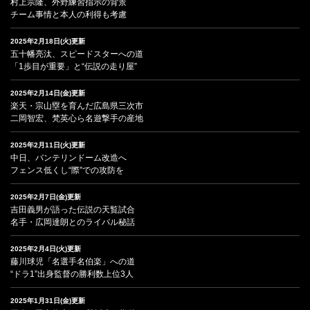
村上宗隆、外野練習指示の背景
チーム事情と本人の利得も考慮
2025年2月18日(火)更新
五十幡亮汰、スピードスターへの道
「1歩目が重要」と“伝説の走り屋”
2025年2月14日(金)更新
楽天・宗山塁を育んだ広島県三次市
二岡智宏、梵英心ら名遊撃手の産地
2025年2月11日(火)更新
中日、バンテリンドーム改造へ
フェンス低くし“際”での攻防を
2025年2月7日(金)更新
吉田義男が語った伝説の天覧試合
名手・広岡達朗とのライバル秘話
2025年2月4日(火)更新
藤川球児「名選手名伯楽」への道
“ドラ1”出身監督の勝利数上位3人
2025年1月31日(金)更新