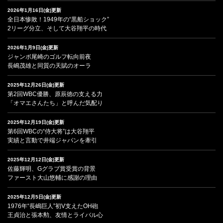
2026年1月16日(金)更新
全日本惨敗！1949年の“黒船ショック”
2リーグ分立、そして大谷翔平の時代
2026年1月9日(金)更新
ジャンボ尾崎のゴルフ転向前夜
長嶋茂雄と同質の天賦のオーラ
2025年12月26日(金)更新
第2回WBC優勝、原辰徳の支える力
「オマエさんたち」と呼んだ気配り
2025年12月19日(金)更新
第6回WBCの“侍大将”は大谷翔平
実績と言動で井端ジャパンを牽引
2025年12月12日(金)更新
佐藤輝明、Gグラブ賞受賞の背景
ファースト大山悠輔に感謝の理由
2025年12月5日(金)更新
1976年“長嶋巨人”初V支えたOH砲
王貞治と張本勲、友情とライバル心