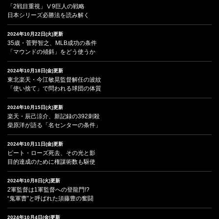
「2戦目重視」Ⅴ9巨人の戦略
日本シリーズ必勝法を読み解く
2024年10月22日(火)更新
35歳・菅野智之、MLB成功の条件
「マウンドの傾斜」をどう使うか
2024年10月18日(金)更新
東北楽天・今江敏晃監督解任の波紋
「使い捨て」で問われる球団の体質
2024年10月15日(火)更新
楽天・辰己涼介、新記録の392刺殺
柴原洋が語る「名センターの条件」
2024年10月11日(金)更新
ピート・ローズ死去、その光と影
目的達成のために権謀術数も駆使
2024年10月8日(火)更新
2軍監督は1軍監督への登龍門!?
“鬼軍曹”と呼ばれた須藤豊の奮闘
2024年10月4日(金)更新