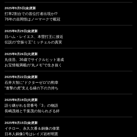
2025年9月5日(金)更新
打率2割台での首位打者出現か!?
76年の吉岡悟はノーマークで載冠
2025年8月29日(金)更新
日ハム・レイエス、本塁打王に接近
伝説の“空振り王”ミッチェルの真実
2025年8月26日(火)更新
丸佳浩、36歳でサイクルヒット達成
お宝情報満載の“丸メモ”で生き抜く
2025年8月22日(金)更新
石井大智に“ドクターゼロ”の勲章
“進撃の虎”支える縁の下の力持ち
2025年8月19日(火)更新
語り継がれる背番号「3」の物語
長嶋茂雄と千葉茂の知られざる絆
2025年8月15日(金)更新
イチロー、永久欠番＆銅像の偉業
日本人銅像1号はレイズ岩村明憲