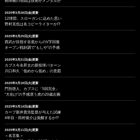
制球難の理由は技術かメンタルか
2025年3月28日(金)更新
12球団、スローガンに込めた思い
野村克也は名コピーライターか!?
2025年3月25日(火)更新
西武が目指す谷底からのV字回復
オープン戦好調で“もしや”の予感
2025年3月21日(金)更新
カブス今永昇太の新投球パターン
川口和久「低めから低め」の意図
2025年3月18日(火)更新
門別啓人、カブスに「5回完全」
“大化け”の予感漂う虎の20歳左腕
2025年3月14日(金)更新
カープ新井貴浩監督が与えた試練
4年目・田村俊介は覚醒するか!?
2025年3月11日(火)更新
＜名言集＞