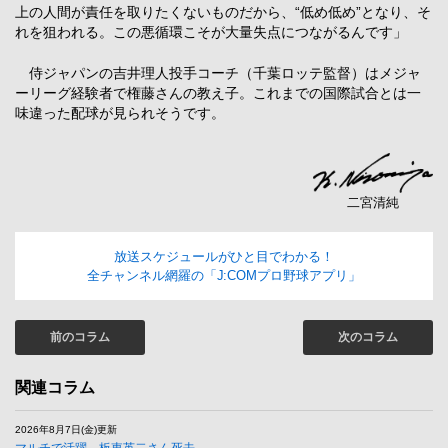
上の人間が責任を取りたくないものだから、“低め低め”となり、そ
れを狙われる。この悪循環こそが大量失点につながるんです」
侍ジャパンの吉井理人投手コーチ（千葉ロッテ監督）はメジャ
ーリーグ経験者で権藤さんの教え子。これまでの国際試合とは一
味違った配球が見られそうです。
二宮清純
放送スケジュールがひと目でわかる！
全チャンネル網羅の「J:COMプロ野球アプリ」
前のコラム
次のコラム
関連コラム
2026年8月7日(金)更新
マルチで活躍。板東英二さん死去