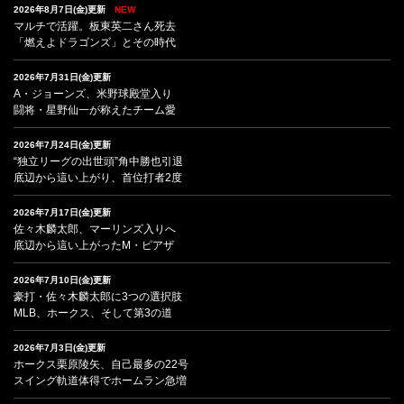
2026年8月7日(金)更新
NEW
マルチで活躍。板東英二さん死去
「燃えよドラゴンズ」とその時代
2026年7月31日(金)更新
A・ジョーンズ、米野球殿堂入り
闘将・星野仙一が称えたチーム愛
2026年7月24日(金)更新
“独立リーグの出世頭”角中勝也引退
底辺から這い上がり、首位打者2度
2026年7月17日(金)更新
佐々木麟太郎、マーリンズ入りへ
底辺から這い上がったM・ピアザ
2026年7月10日(金)更新
豪打・佐々木麟太郎に3つの選択肢
MLB、ホークス、そして第3の道
2026年7月3日(金)更新
ホークス栗原陵矢、自己最多の22号
スイング軌道体得でホームラン急増