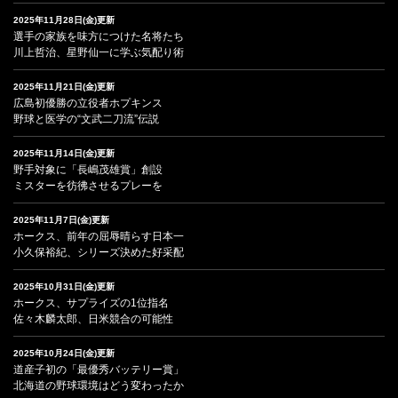
2025年11月28日(金)更新
選手の家族を味方につけた名将たち
川上哲治、星野仙一に学ぶ気配り術
2025年11月21日(金)更新
広島初優勝の立役者ホプキンス
野球と医学の“文武二刀流”伝説
2025年11月14日(金)更新
野手対象に「長嶋茂雄賞」創設
ミスターを彷彿させるプレーを
2025年11月7日(金)更新
ホークス、前年の屈辱晴らす日本一
小久保裕紀、シリーズ決めた好采配
2025年10月31日(金)更新
ホークス、サプライズの1位指名
佐々木麟太郎、日米競合の可能性
2025年10月24日(金)更新
道産子初の「最優秀バッテリー賞」
北海道の野球環境はどう変わったか