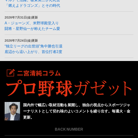
「燃えよドラゴンズ」とその時代
2026年7月31日(金)更新
A・ジョーンズ、米野球殿堂入り
闘将・星野仙一が称えたチーム愛
2026年7月24日(金)更新
“独立リーグの出世頭”角中勝也引退
底辺から這い上がり、首位打者2度
国内外で幅広い取材活動を展開し、独自の視点からスポーツジャ
ーナリストとして切れ味のよいコメントを繰り出す。毎週火・金
更新。
BACK NUMBER