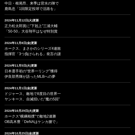
中日・根尾昂、来季は背水の陣で
鹿島忠「1回限定投球で活路を」
2024年11月12日(火)更新
正力松太郎賞に“下剋上”三浦大輔
「50-50」大谷翔平はなぜ特別賞
2024年11月8日(金)更新
ホークス、まさかのシリーズ4連敗
指揮官「3つ負けられる」発言の謎
2024年11月5日(火)更新
日本選手初の“世界一リング”獲得
伊良部秀輝が語ったMLBへの夢
2024年11月1日(金)更新
ドジャース、敵地で8度目の世界一
ヤンキース、自滅招いた“魔の5回”
2024年10月29日(火)更新
ホークス“横綱相撲”で敵地2連勝
OB高木豊「DeNAはケンカ腰で」
2024年10月25日(金)更新