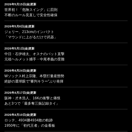
2026年5月15日(金)更新
世界初！「危険スイング」に罰則
不断のルール見直しで安全性確保
2026年5月8日(金)更新
ジェリー、213cmのインパクト
「マウンドに上がるだけで武器」
2026年5月1日(金)更新
中日・石伊雄太、オスナのバット直撃
元祖ヘルメット捕手・中尾孝義の受難
2026年4月24日(金)更新
Wソックス村上宗隆、本塁打量産態勢
絶妙の選球眼で“審判キラー”ぶり発揮
2026年4月17日(金)更新
阪神・才木浩人、16Kの衝撃と痛恨
あと3つで「最多奪三振記録タイ」
2026年4月10日(金)更新
ロッテ、4934勝4934敗の軌跡
1950年に「初代王者」の金看板