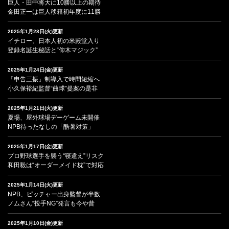
巨人・田中将大に10勝以上の期待
金田正一は巨人移籍初年度に11勝
2025年1月28日(火)更新
イチロー、日本人初の米殿堂入り
登録名誕生秘話と“仰木マジック”
2025年1月24日(金)更新
「申告三振」制導入で時間短縮へ
小久保裕紀監督“曲球”提案の是非
2025年1月21日(火)更新
夏場、屋外球場デーゲーム未開催
NPB待ったなしの「酷暑対策」
2025年1月17日(金)更新
プロ野球選手を襲う“寝違え”リスク
和田毅は“オーダーメイド枕”で対応
2025年1月14日(火)更新
NPB、ピッチャー出身監督が半数
ノムさん“投手NG”発言も今や昔
2025年1月10日(金)更新