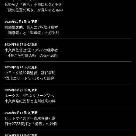
菅野智之「復活」を川口和久が分析
「腰の位置の高さ」が意味するもの
2024年10月1日(火)更新
阿部慎之助、巨人にVを取り戻す
「顕微鏡」と「望遠鏡」の好采配
2024年9月27日(金)更新
小久保監督は“王イズム”の継承者
「4番こそ打線の軸」の保守思想
2024年9月24日(火)更新
中日・立浪和義監督、辞任表明
“野球エリート”がはまった陥穽
2024年9月20日(金)更新
ホークス、4年ぶりリーグⅤへ
小久保裕紀監督と山川穂高の絆
2024年9月17日(火)更新
ヒットマイスター青木宣親引退
日米2723安打は「勇気」の対価
2024年9月13日(金)更新