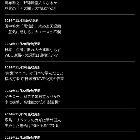
掛布雅之、野球殿堂入りなるか
球界の「今太閤」の“薄給”伝説
2024年12月3日(火)更新
田中将大「居場所」求め楽天退団
「意気に感じる」大エースの不憫
2024年11月29日(金)更新
日本、台湾に敗れ大会連覇ならず
WBC連覇への課題は継投策か!?
2024年11月26日(火)更新
“赤鬼”マニエルが日本で学んだこと
指名打者で“日米初”MVP受賞の偉業
2024年11月22日(金)更新
イチロー、満票で米殿堂入りか!?
米に衝撃、高性能の“安打製造機”
2024年11月19日(火)更新
広島、リベンジのカギは新外国人
失敗した場合は“補正予算”で対応
2024年11月15日(金)更新