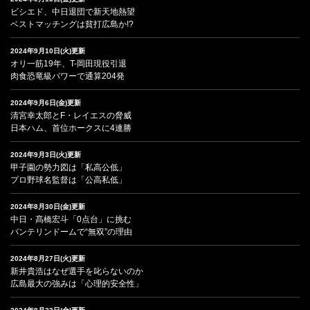
ビシエド、中日退団で新天地熱望
ベストマッチングは貧打広島か!?
2024年9月10日(火)更新
オリ一筋19年、T-岡田現役引退
肉食恐竜級パワーで通算204発
2024年9月6日(金)更新
清宮幸太郎とF・レイエスの脅威
日本ハム、首位ホークスに4連勝
2024年9月3日(火)更新
甲子園の勢力図は「私高公低」
プロ野球名監督は「公高私低」
2024年8月30日(金)更新
中日・髙橋宏斗「0点台」に挑む
バンテリンドームで“無双”の理由
2024年8月27日(火)更新
新井貴浩はなぜ選手を叱らないのか
広島最大の強みは「心理的安全性」