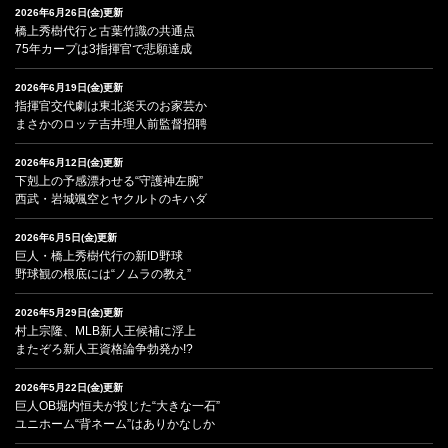
2026年6月26日(金)更新
橋上秀樹代行と古葉竹識の共通点
75年カープは3指揮官で悲願達成
2026年6月19日(金)更新
指揮官交代劇は東北楽天のお家芸か
まさかのロッテ吉井理人前監督招聘
2026年6月12日(金)更新
下剋上の予感漂わせる“守護神左腕”
西武・岩城颯空とヤクルトのキハダ
2026年6月5日(金)更新
巨人・橋上秀樹代行の新ID野球
野球観の根底には“ノムラの教え”
2026年5月29日(金)更新
村上宗隆、MLB新人王候補に浮上
またぞろ新人王資格論争勃発か!?
2026年5月22日(金)更新
巨人OB堀内恒夫が投じた“大きな一石”
ユニホーム“背ネーム”はありかなしか