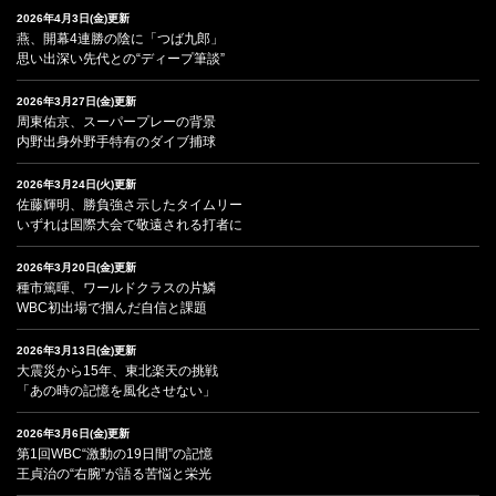
2026年4月3日(金)更新
燕、開幕4連勝の陰に「つば九郎」
思い出深い先代との“ディープ筆談”
2026年3月27日(金)更新
周東佑京、スーパープレーの背景
内野出身外野手特有のダイブ捕球
2026年3月24日(火)更新
佐藤輝明、勝負強さ示したタイムリー
いずれは国際大会で敬遠される打者に
2026年3月20日(金)更新
種市篤暉、ワールドクラスの片鱗
WBC初出場で掴んだ自信と課題
2026年3月13日(金)更新
大震災から15年、東北楽天の挑戦
「あの時の記憶を風化させない」
2026年3月6日(金)更新
第1回WBC“激動の19日間”の記憶
王貞治の“右腕”が語る苦悩と栄光