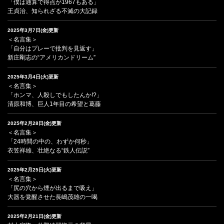
「僕は通算で得点が1967もある」
王貞治、知られざる不滅の大記録
2025年3月7日(金)更新
＜名言集＞
「自分はプレーで批判を見返す」
新庄剛志の“アメリカンドリーム”
2025年3月4日(火)更新
＜名言集＞
「ホンマ、人殺しでもしたんか!?」
清原和博、巨人1年目の希望と葛藤
2025年2月28日(金)更新
＜名言集＞
「24時間の中の、わずか何秒」
衣笠祥雄、壮絶なる“鉄人伝説”
2025年2月25日(火)更新
＜名言集＞
「尻の穴から煙が出るまで吸え」
大器を覚醒させた長嶋茂雄の一喝
2025年2月21日(金)更新