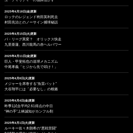
2025年4月18日(金)更新
ロッテのレジェンド袴田英利死去
村田兆治とのノーサイン捕球秘話
2025年4月15日(火)更新
パ・リーグ異変？ オリックス快走
九里亜蓮、西川龍馬の赤ヘルパワー
2025年4月11日(金)更新
巨人・甲斐拓也の送球メカニズム
中尾孝義「ヒジから先で叩け！」
2025年4月8日(火)更新
メジャーを席巻する“魚雷バット”
大谷翔平には「必要なし」の根拠
2025年4月4日(金)更新
昨季1試合平均2.61得点の中日
“神の手”上林誠知がカンフル剤
2025年4月1日(火)更新
ルーキー佐々木朗希の“悪戦苦闘”