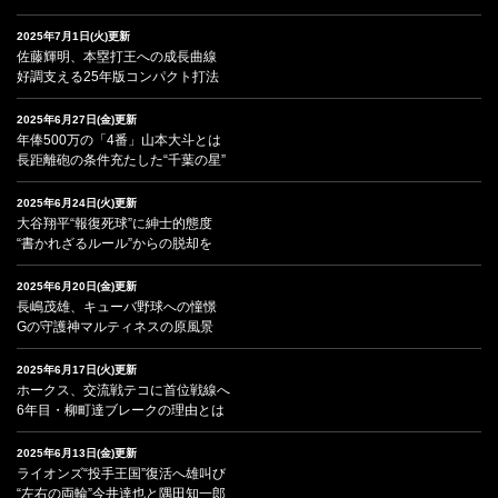
2025年7月1日(火)更新
佐藤輝明、本塁打王への成長曲線
好調支える25年版コンパクト打法
2025年6月27日(金)更新
年俸500万の「4番」山本大斗とは
長距離砲の条件充たした“千葉の星”
2025年6月24日(火)更新
大谷翔平“報復死球”に紳士的態度
“書かれざるルール”からの脱却を
2025年6月20日(金)更新
長嶋茂雄、キューバ野球への憧憬
Gの守護神マルティネスの原風景
2025年6月17日(火)更新
ホークス、交流戦テコに首位戦線へ
6年目・柳町達ブレークの理由とは
2025年6月13日(金)更新
ライオンズ“投手王国”復活へ雄叫び
“左右の両輪”今井達也と隅田知一郎