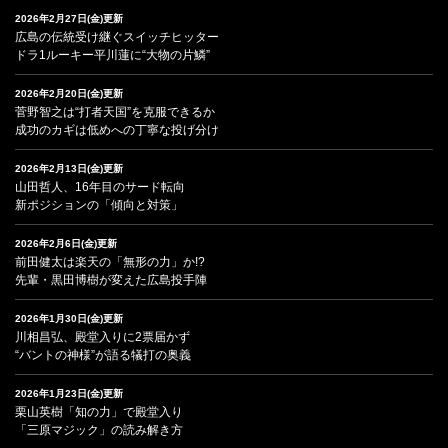
2026年2月27日(金)更新
広島の伝統受け継ぐスイッチヒッター
ドラ1ルーキー平川蓮に“大物の片鱗”
2026年2月20日(金)更新
菅野智之は“打者天国”を克服できるか
成功のカギは低めへの丁寧な投げ分け
2026年2月13日(金)更新
山田哲人、16年目のサード転向
新ポジションの「傾向と対策」
2026年2月6日(金)更新
前田健太は楽天の「無形の力」か!?
先輩・黒田博樹が変えた広島投手陣
2026年1月30日(金)更新
川相昌弘、殿堂入りに2票届かず
“バントの神様”が語る犠打の奥義
2026年1月23日(金)更新
栗山英樹「知の力」で殿堂入り
「三原マジック」の読み解き方