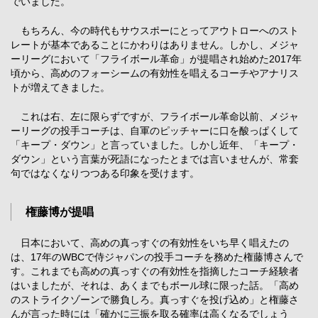
でいました。
もちろん、今の時代もサウスポーにとってアウトローへのスト
レートが基本であることにかわりはありません。しかし、メジャ
ーリーグにおいて「フライボール革命」が提唱され始めた2017年
頃から、高めのフォーシームの有効性を唱えるコーチやアナリス
トが増えてきました。
これは右、左に限らずですが、フライボール革命以前、メジャ
ーリーグの投手コーチは、自軍のピッチャーに口を酸っぱくして
「キープ・ダウン」と言っていました。しかし近年、「キープ・
ダウン」という言葉が死語になったとまでは言いませんが、常套
句ではなくなりつつある印象を受けます。
権藤博が提唱
日本において、高めの真っすぐの有効性をいち早く唱えたの
は、17年のWBCで侍ジャパンの投手コーチを務めた権藤博さんで
す。これまでも高めの真っすぐの有効性を指摘したコーチ経験者
はいましたが、それは、あくまでもボール球に限った話。「高め
のストライクゾーンで勝負しろ。真っすぐを投げ込め」と権藤さ
んが言った時には「確かに三振を取る確率は高くなるでしょう