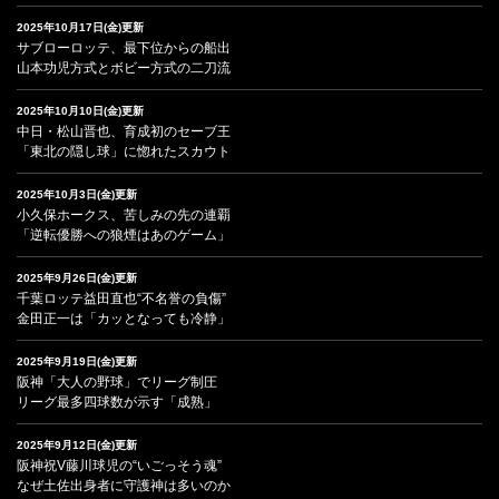
2025年10月17日(金)更新
サブローロッテ、最下位からの船出
山本功児方式とボビー方式の二刀流
2025年10月10日(金)更新
中日・松山晋也、育成初のセーブ王
「東北の隠し球」に惚れたスカウト
2025年10月3日(金)更新
小久保ホークス、苦しみの先の連覇
「逆転優勝への狼煙はあのゲーム」
2025年9月26日(金)更新
千葉ロッテ益田直也“不名誉の負傷”
金田正一は「カッとなっても冷静」
2025年9月19日(金)更新
阪神「大人の野球」でリーグ制圧
リーグ最多四球数が示す「成熟」
2025年9月12日(金)更新
阪神祝V藤川球児の“いごっそう魂”
なぜ土佐出身者に守護神は多いのか