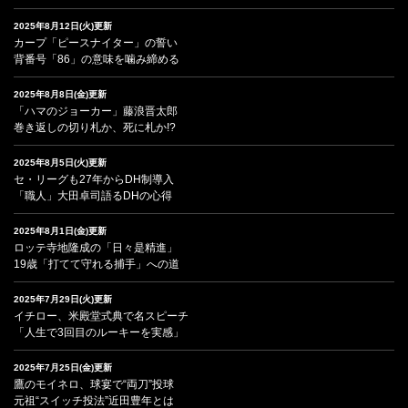
2025年8月12日(火)更新
カープ「ピースナイター」の誓い
背番号「86」の意味を噛み締める
2025年8月8日(金)更新
「ハマのジョーカー」藤浪晋太郎
巻き返しの切り札か、死に札か!?
2025年8月5日(火)更新
セ・リーグも27年からDH制導入
「職人」大田卓司語るDHの心得
2025年8月1日(金)更新
ロッテ寺地隆成の「日々是精進」
19歳「打てて守れる捕手」への道
2025年7月29日(火)更新
イチロー、米殿堂式典で名スピーチ
「人生で3回目のルーキーを実感」
2025年7月25日(金)更新
鷹のモイネロ、球宴で“両刀”投球
元祖“スイッチ投法”近田豊年とは