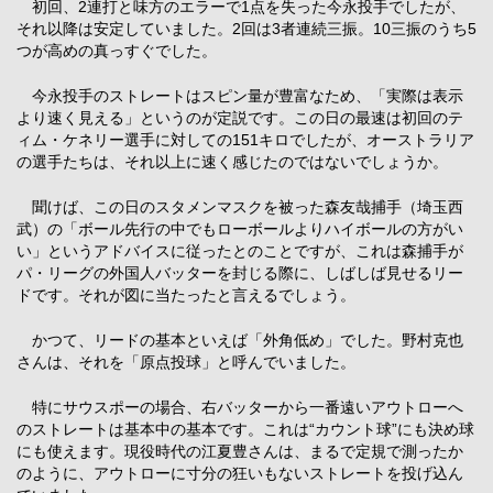
初回、2連打と味方のエラーで1点を失った今永投手でしたが、
それ以降は安定していました。2回は3者連続三振。10三振のうち5
つが高めの真っすぐでした。
今永投手のストレートはスピン量が豊富なため、「実際は表示
より速く見える」というのが定説です。この日の最速は初回のテ
ィム・ケネリー選手に対しての151キロでしたが、オーストラリア
の選手たちは、それ以上に速く感じたのではないでしょうか。
聞けば、この日のスタメンマスクを被った森友哉捕手（埼玉西
武）の「ボール先行の中でもローボールよりハイボールの方がい
い」というアドバイスに従ったとのことですが、これは森捕手が
パ・リーグの外国人バッターを封じる際に、しばしば見せるリー
ドです。それが図に当たったと言えるでしょう。
かつて、リードの基本といえば「外角低め」でした。野村克也
さんは、それを「原点投球」と呼んでいました。
特にサウスポーの場合、右バッターから一番遠いアウトローへ
のストレートは基本中の基本です。これは“カウント球”にも決め球
にも使えます。現役時代の江夏豊さんは、まるで定規で測ったか
のように、アウトローに寸分の狂いもないストレートを投げ込ん