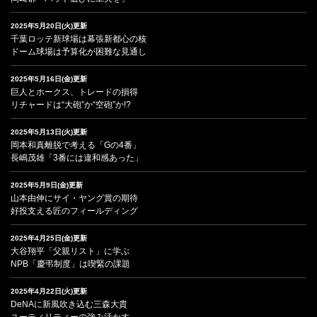
2025年5月20日(火)更新
千葉ロッテ新球場は幕張新都心の核
ドーム球場は予算化が困難な見通し
2025年5月16日(金)更新
巨人とホークス、トレードの損得
リチャードは“大砲”か“空砲”か!?
2025年5月13日(火)更新
岡本和真離脱で考える「Gの4番」
長嶋茂雄「3番には違和感あった」
2025年5月9日(金)更新
山本由伸にサイ・ヤング賞の期待
好投支える匠のフィールディング
2025年4月25日(金)更新
大谷翔平「父親リスト」に学ぶ
NPB「慶弔制度」は喫緊の課題
2025年4月22日(火)更新
DeNAに新風吹き込む三森大貴
ユーティリティーの強み活かす