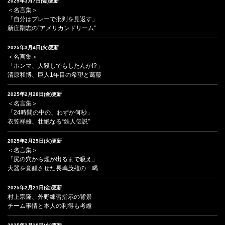
2025年3月7日(金)更新
＜名言集＞
「自分はプレーで批判を見返す」
新庄剛志の“アメリカンドリーム”
2025年3月4日(火)更新
＜名言集＞
「ホンマ、人殺しでもしたんか!?」
清原和博、巨人1年目の希望と葛藤
2025年2月28日(金)更新
＜名言集＞
「24時間の中の、わずか何秒」
衣笠祥雄、壮絶なる“鉄人伝説”
2025年2月25日(火)更新
＜名言集＞
「尻の穴から煙が出るまで吸え」
大器を覚醒させた長嶋茂雄の一喝
2025年2月21日(金)更新
村上宗隆、外野練習指示の背景
チーム事情と本人の利得も考慮