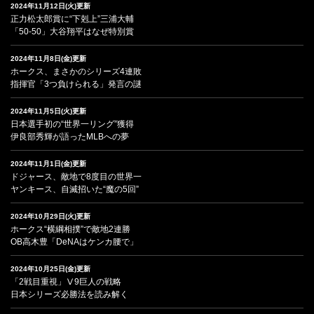
2024年11月12日(火)更新
正力松太郎賞に“下剋上”三浦大輔
「50-50」大谷翔平はなぜ特別賞
2024年11月8日(金)更新
ホークス、まさかのシリーズ4連敗
指揮官「3つ負けられる」発言の謎
2024年11月5日(火)更新
日本選手初の“世界一リング”獲得
伊良部秀輝が語ったMLBへの夢
2024年11月1日(金)更新
ドジャース、敵地で8度目の世界一
ヤンキース、自滅招いた“魔の5回”
2024年10月29日(火)更新
ホークス“横綱相撲”で敵地2連勝
OB高木豊「DeNAはケンカ腰で」
2024年10月25日(金)更新
「2戦目重視」Ⅴ9巨人の戦略
日本シリーズ必勝法を読み解く