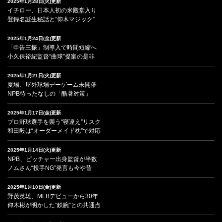
2025年1月28日(火)更新
イチロー、日本人初の米殿堂入り
登録名誕生秘話と“仰木マジック”
2025年1月24日(金)更新
「申告三振」制導入で時間短縮へ
小久保裕紀監督“曲球”提案の是非
2025年1月21日(火)更新
夏場、屋外球場デーゲーム未開催
NPB待ったなしの「酷暑対策」
2025年1月17日(金)更新
プロ野球選手を襲う“寝違え”リスク
和田毅は“オーダーメイド枕”で対応
2025年1月14日(火)更新
NPB、ピッチャー出身監督が半数
ノムさん“投手NG”発言も今や昔
2025年1月10日(金)更新
野茂英雄、MLBデビューから30年
仰木彬が明かした“鉄腕”との共通点