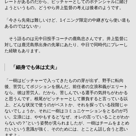
レートがあるのだから、ピッチャーとしてのポテンシャルに賭け
ようというもの。どうやら井上監督の考えは後者のようです。
「今さら先発は難しいけど、1イニング限定の中継ぎなら使い道も
あるのではないか」
そう語るのは元中日投手コーチの鹿島忠さんです。井上監督に
対しては鹿児島県出身の先輩にあたり、中日で同時代にプレーし
た経験もあります。
「細身でも体は丈夫」
「一樹はピッチャーで入ってきたものの芽が出ず、野手に転向
後、苦労してポジションを掴んだ。前任者の立浪和義がエリート
なら、彼は苦労人。だから、苦しんでいる選手の気持ちがわかる
と思うんです。根尾がピッチャーとして勝負すると言っている以
上、どんな状況で使うのがベストか、それを探っている段階じゃ
ないでしょうか。それに一樹はコミュニケーションをとるのが巧
い。立浪には、ややもすると“なぜ、オレの言っていることがわか
らないの？”という姿勢が見られましたが、一樹はチームをまとめ
たいという意識が強く、そのためには、とことん話し合うと思い
ますよ」