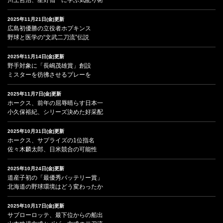
2025年11月21日(金)更新
広島初優勝の立役者ホプキンス
野球と医学の“文武二刀流”伝説
2025年11月14日(金)更新
野手対象に「長嶋茂雄賞」創設
ミスターを彷彿させるプレーを
2025年11月7日(金)更新
ホークス、前年の屈辱晴らす日本一
小久保裕紀、シリーズ決めた好采配
2025年10月31日(金)更新
ホークス、サプライズの1位指名
佐々木麟太郎、日米競合の可能性
2025年10月24日(金)更新
道産子初の「最優秀バッテリー賞」
北海道の野球環境はどう変わったか
2025年10月17日(金)更新
サブローロッテ、最下位からの船出