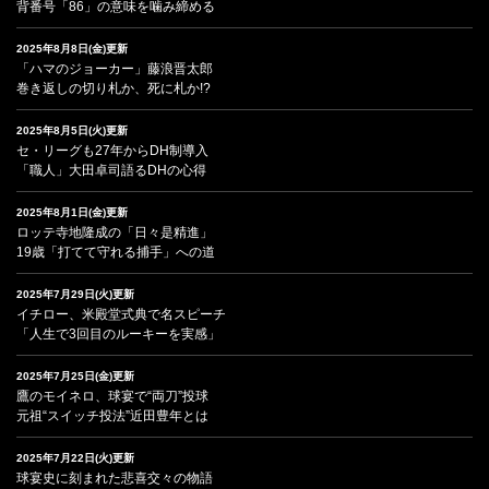
背番号「86」の意味を噛み締める
2025年8月8日(金)更新
「ハマのジョーカー」藤浪晋太郎
巻き返しの切り札か、死に札か!?
2025年8月5日(火)更新
セ・リーグも27年からDH制導入
「職人」大田卓司語るDHの心得
2025年8月1日(金)更新
ロッテ寺地隆成の「日々是精進」
19歳「打てて守れる捕手」への道
2025年7月29日(火)更新
イチロー、米殿堂式典で名スピーチ
「人生で3回目のルーキーを実感」
2025年7月25日(金)更新
鷹のモイネロ、球宴で“両刀”投球
元祖“スイッチ投法”近田豊年とは
2025年7月22日(火)更新
球宴史に刻まれた悲喜交々の物語