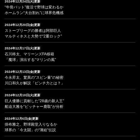
2024年12月24日(火)更新
“牛骨バット”復活で野球は変わるか
ホームラン“大台割れ”に球界危機感
2024年12月20日(金)更新
ストーブリーグの勝者は阿部巨人
マルティネスと大勢で“2重ロック”
2024年12月17日(火)更新
石川柊太、マリーンズFA移籍
「魔球」演出する“マリンの風”
2024年12月13日(金)更新
今永昇太、驚異の“スピン量”の秘密
川口和久が解説「ピンチ力とは？」
2024年12月10日(火)更新
巨人優勝に貢献した“28歳の新人王”
船迫大雅を“ピッチャー鹿取”が分析
2024年12月6日(金)更新
掛布雅之、野球殿堂入りなるか
球界の「今太閤」の“薄給”伝説