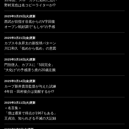
野村克也は名コピーライターか!?
2025年3月25日(火)更新
西武が目指す谷底からのV字回復
オープン戦好調で“もしや”の予感
2025年3月21日(金)更新
カブス今永昇太の新投球パターン
川口和久「低めから低め」の意図
2025年3月18日(火)更新
門別啓人、カブスに「5回完全」
“大化け”の予感漂う虎の20歳左腕
2025年3月14日(金)更新
カープ新井貴浩監督が与えた試練
4年目・田村俊介は覚醒するか!?
2025年3月11日(火)更新
＜名言集＞
「僕は通算で得点が1967もある」
王貞治、知られざる不滅の大記録