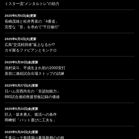
ミスター流“メンタルトレ”の効力
2025年6月6日(金)更新
長嶋茂雄と松井秀喜の「4番道」
完璧な「音」を求めて“千日修行”
2025年6月3日(火)更新
広島“交流戦弱者”返上なるか!?
カギ握るファビアンとモンテロ
2025年5月30日(金)更新
浅村栄斗、平成生まれ初の2000安打
直前に連続試合出場ストップの試練
2025年5月27日(火)更新
日ハム宮西尚生の「非認知能力」
880試合連続救援登板記録の価値
2025年5月23日(金)更新
巨人・坂本勇人、復活への条件
岡﨑郁「バット選びに工夫を」
2025年5月20日(火)更新
千葉ロッテ新球場は幕張新都心の核