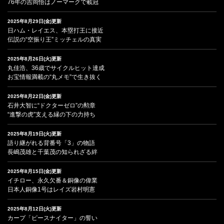
76年の吉岡悟はノーマークで載冠
2025年8月29日(金)更新
日ハム・レイエス、本塁打王に接近
伝説の“空振り王”ミッチェルの真実
2025年8月26日(火)更新
丸佳浩、36歳でサイクルヒット達成
お宝情報満載の“丸メモ”で生き抜く
2025年8月22日(金)更新
石井大智に“ドクターゼロ”の勲章
“進撃の虎”支える縁の下の力持ち
2025年8月19日(火)更新
語り継がれる背番号「3」の物語
長嶋茂雄と千葉茂の知られざる絆
2025年8月15日(金)更新
イチロー、永久欠番＆銅像の偉業
日本人銅像1号はレイズ岩村明憲
2025年8月12日(火)更新
カープ「ピースナイター」の誓い