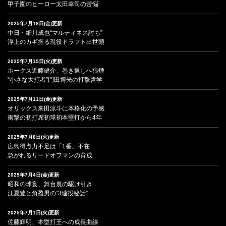
甲子園のヒーロー太田幸司の苦悩
2025年7月18日(金)更新
中日・細川成也“マルティネス討ち”
浮上のカギ握る現役ドラフト出世頭
2025年7月15日(火)更新
ホークス近藤健介、巻き返しへ狼煙
“小さな大打者”門田博光の打撃哲学
2025年7月11日(金)更新
オリックス来田涼斗に本格化の予感
衝撃の初打席初球初本塁打から4年
2025年7月8日(火)更新
広島得点力不足は「1番」不在
急がれるリードオフマンの育成
2025年7月4日(金)更新
昭和の球宴、舞台裏の駆け引き
江夏豊と角盈男の“3連投秘話”
2025年7月1日(火)更新
佐藤輝明、本塁打王への成長曲線