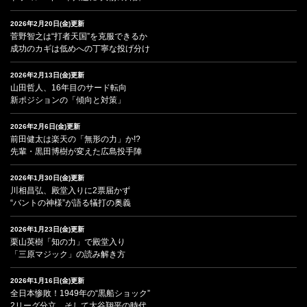
2026年2月20日(金)更新
菅野智之は“打者天国”を克服できるか
成功のカギは低めへの丁寧な投げ分け
2026年2月13日(金)更新
山田哲人、16年目のサード転向
新ポジションの「傾向と対策」
2026年2月6日(金)更新
前田健太は楽天の「無形の力」か!?
先輩・黒田博樹が変えた広島投手陣
2026年1月30日(金)更新
川相昌弘、殿堂入りに2票届かず
“バントの神様”が語る犠打の奥義
2026年1月23日(金)更新
栗山英樹「知の力」で殿堂入り
「三原マジック」の読み解き方
2026年1月16日(金)更新
全日本惨敗！1949年の“黒船ショック”
2リーグ分立、そして大谷翔平の時代