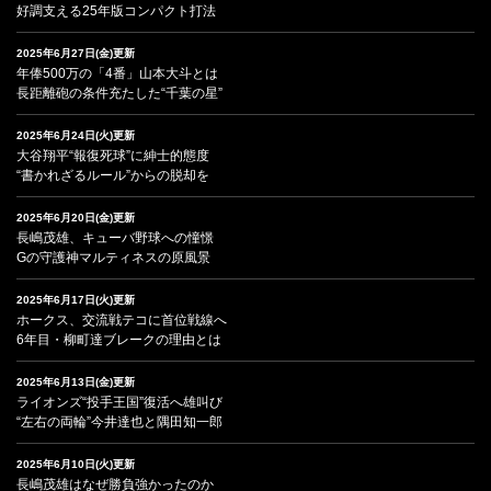
好調支える25年版コンパクト打法
2025年6月27日(金)更新
年俸500万の「4番」山本大斗とは
長距離砲の条件充たした“千葉の星”
2025年6月24日(火)更新
大谷翔平“報復死球”に紳士的態度
“書かれざるルール”からの脱却を
2025年6月20日(金)更新
長嶋茂雄、キューバ野球への憧憬
Gの守護神マルティネスの原風景
2025年6月17日(火)更新
ホークス、交流戦テコに首位戦線へ
6年目・柳町達ブレークの理由とは
2025年6月13日(金)更新
ライオンズ“投手王国”復活へ雄叫び
“左右の両輪”今井達也と隅田知一郎
2025年6月10日(火)更新
長嶋茂雄はなぜ勝負強かったのか