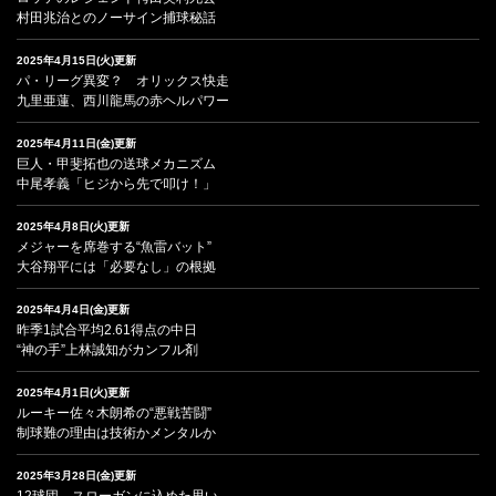
村田兆治とのノーサイン捕球秘話
2025年4月15日(火)更新
パ・リーグ異変？ オリックス快走
九里亜蓮、西川龍馬の赤ヘルパワー
2025年4月11日(金)更新
巨人・甲斐拓也の送球メカニズム
中尾孝義「ヒジから先で叩け！」
2025年4月8日(火)更新
メジャーを席巻する“魚雷バット”
大谷翔平には「必要なし」の根拠
2025年4月4日(金)更新
昨季1試合平均2.61得点の中日
“神の手”上林誠知がカンフル剤
2025年4月1日(火)更新
ルーキー佐々木朗希の“悪戦苦闘”
制球難の理由は技術かメンタルか
2025年3月28日(金)更新
12球団、スローガンに込めた思い