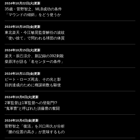
2024年10月22日(火)更新
35歳・菅野智之、MLB成功の条件
「マウンドの傾斜」をどう使うか
2024年10月18日(金)更新
東北楽天・今江敏晃監督解任の波紋
「使い捨て」で問われる球団の体質
2024年10月15日(火)更新
楽天・辰己涼介、新記録の392刺殺
柴原洋が語る「名センターの条件」
2024年10月11日(金)更新
ピート・ローズ死去、その光と影
目的達成のために権謀術数も駆使
2024年10月8日(火)更新
2軍監督は1軍監督への登龍門!?
“鬼軍曹”と呼ばれた須藤豊の奮闘
2024年10月4日(金)更新
菅野智之「復活」を川口和久が分析
「腰の位置の高さ」が意味するもの