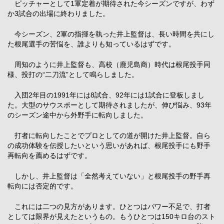
ピッチャーとして1軍定着が期待された今シーズンですが、わず
か3試合の出場に終わりました。
今シーズン、2軍の指揮を執った井上監督は、長い時間を共にし
た根尾選手の苦悩を、誰よりも知っているはずです。
周知のように井上監督も、高校（鹿児島商）時代は根尾投手同
様、投打の“二刀流”として鳴らしました。
入団2年目の1991年には8試合、92年には1試合に登板しまし
た。大型のサウスポーとして期待されましたが、伸び悩み、93年
のシーズン途中から外野手に転向しました。
打者に転向したことでプロとしての道が開けた井上監督。自ら
の成功体験を伝授したいという思いがあれば、根尾投手にも野手
再転向を薦めるはずです。
しかし、井上監督は「全然考えていない」と根尾投手の野手再
転向には否定的です。
これには二つの見方があります。ひとつはパワー不足で、打者
としては限界が見えたというもの。もうひとつは150キロ台のスト