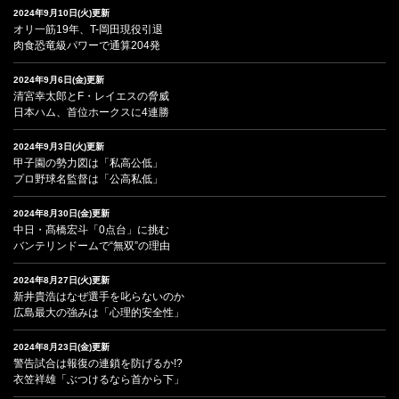
2024年9月10日(火)更新
オリ一筋19年、T-岡田現役引退
肉食恐竜級パワーで通算204発
2024年9月6日(金)更新
清宮幸太郎とF・レイエスの脅威
日本ハム、首位ホークスに4連勝
2024年9月3日(火)更新
甲子園の勢力図は「私高公低」
プロ野球名監督は「公高私低」
2024年8月30日(金)更新
中日・髙橋宏斗「0点台」に挑む
バンテリンドームで“無双”の理由
2024年8月27日(火)更新
新井貴浩はなぜ選手を叱らないのか
広島最大の強みは「心理的安全性」
2024年8月23日(金)更新
警告試合は報復の連鎖を防げるか!?
衣笠祥雄「ぶつけるなら首から下」