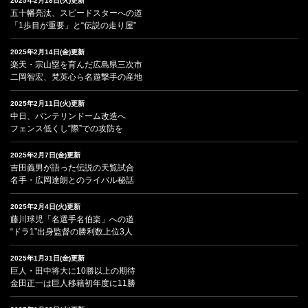
2025年2月18日(火)更新
五十幡亮汰、スピードスターへの道
「1歩目が重要」と“伝説の走り屋”
2025年2月14日(金)更新
楽天・宗山塁を育んだ広島県三次市
二岡智宏、梵英心ら名遊撃手の産地
2025年2月11日(火)更新
中日、バンテリンドーム改造へ
フェンス低くし“際”での攻防を
2025年2月7日(金)更新
吉田義男が語った伝説の天覧試合
名手・広岡達朗とのライバル秘話
2025年2月4日(火)更新
藤川球児「名選手名伯楽」への道
“ドラ1”出身監督の勝利数上位3人
2025年1月31日(金)更新
巨人・田中将大に10勝以上の期待
金田正一は巨人移籍初年度に11勝