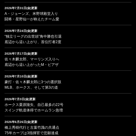
2026年7月31日(金)更新
A・ジョーンズ、米野球殿堂入り
闘将・星野仙一が称えたチーム愛
2026年7月24日(金)更新
“独立リーグの出世頭”角中勝也引退
底辺から這い上がり、首位打者2度
2026年7月17日(金)更新
佐々木麟太郎、マーリンズ入りへ
底辺から這い上がったM・ピアザ
2026年7月10日(金)更新
豪打・佐々木麟太郎に3つの選択肢
MLB、ホークス、そして第3の道
2026年7月3日(金)更新
ホークス栗原陵矢、自己最多の22号
スイング軌道体得でホームラン急増
2026年6月26日(金)更新
橋上秀樹代行と古葉竹識の共通点
75年カープは3指揮官で悲願達成