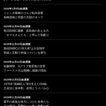
2026年1月9日(金)更新
ジャンボ尾崎のゴルフ転向前夜
長嶋茂雄と同質の天賦のオーラ
2025年12月26日(金)更新
第2回WBC優勝、原辰徳の支える力
「オマエさんたち」と呼んだ気配り
2025年12月19日(金)更新
第6回WBCの“侍大将”は大谷翔平
実績と言動で井端ジャパンを牽引
2025年12月12日(金)更新
佐藤輝明、Gグラブ賞受賞の背景
ファースト大山悠輔に感謝の理由
2025年12月5日(金)更新
1976年“長嶋巨人”初V支えたOH砲
王貞治と張本勲、友情とライバル心
2025年11月28日(金)更新
選手の家族を味方につけた名将たち
川上哲治、星野仙一に学ぶ気配り術