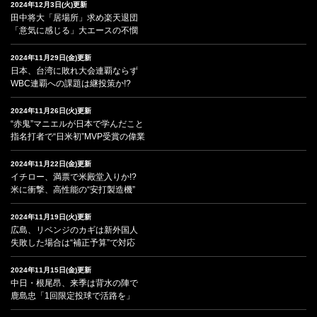
2024年12月3日(火)更新
田中将大「居場所」求め楽天退団
「意気に感じる」大エースの不憫
2024年11月29日(金)更新
日本、台湾に敗れ大会連覇ならず
WBC連覇への課題は継投策か!?
2024年11月26日(火)更新
“赤鬼”マニエルが日本で学んだこと
指名打者で“日米初”MVP受賞の偉業
2024年11月22日(金)更新
イチロー、満票で米殿堂入りか!?
米に衝撃、高性能の“安打製造機”
2024年11月19日(火)更新
広島、リベンジのカギは新外国人
失敗した場合は“補正予算”で対応
2024年11月15日(金)更新
中日・根尾昂、来季は背水の陣で
鹿島忠「1回限定投球で活路を」