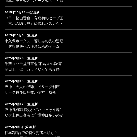
山本功児方式とボビー方式の二刀流
2025年10月10日(金)更新
中日・松山晋也、育成初のセーブ王
「東北の隠し球」に惚れたスカウト
2025年10月3日(金)更新
小久保ホークス、苦しみの先の連覇
「逆転優勝への狼煙はあのゲーム」
2025年9月26日(金)更新
千葉ロッテ益田直也“不名誉の負傷”
金田正一は「カッとなっても冷静」
2025年9月19日(金)更新
阪神「大人の野球」でリーグ制圧
リーグ最多四球数が示す「成熟」
2025年9月12日(金)更新
阪神祝V藤川球児の“いごっそう魂”
なぜ土佐出身者に守護神は多いのか
2025年9月5日(金)更新
打率2割台での首位打者出現か!?