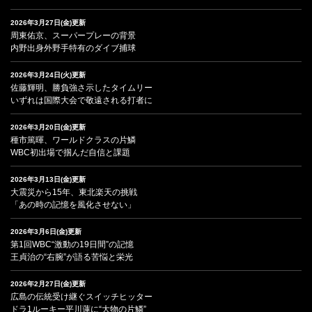
2026年3月27日(金)更新
周東佑京、スーパープレーの背景
内野出身外野手特有のダイブ捕球
2026年3月24日(火)更新
佐藤輝明、勝負強さ示したタイムリー
いずれは国際大会で敬遠される打者に
2026年3月20日(金)更新
種市篤暉、ワールドクラスの片鱗
WBC初出場で掴んだ自信と課題
2026年3月13日(金)更新
大震災から15年、東北楽天の挑戦
「あの時の記憶を風化させない」
2026年3月6日(金)更新
第1回WBC“激動の19日間”の記憶
王貞治の“右腕”が語る苦悩と栄光
2026年2月27日(金)更新
広島の伝統受け継ぐスイッチヒッター
ドラ1ルーキー平川蓮に“大物の片鱗”