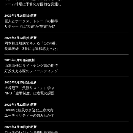
ドーム球場は予算化が困難な見通し
2025年5月16日(金)更新
巨人とホークス、トレードの損得
リチャードは“大砲”か“空砲”か!?
2025年5月13日(火)更新
岡本和真離脱で考える「Gの4番」
長嶋茂雄「3番には違和感あった」
2025年5月9日(金)更新
山本由伸にサイ・ヤング賞の期待
好投支える匠のフィールディング
2025年4月25日(金)更新
大谷翔平「父親リスト」に学ぶ
NPB「慶弔制度」は喫緊の課題
2025年4月22日(火)更新
DeNAに新風吹き込む三森大貴
ユーティリティーの強み活かす
2025年4月18日(金)更新
ロッテのレジェンド袴田英利死去