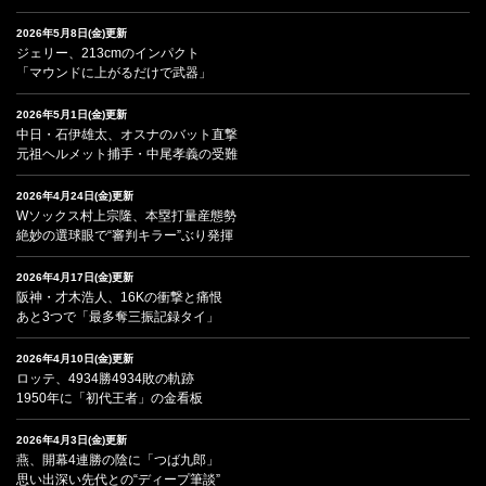
2026年5月8日(金)更新
ジェリー、213cmのインパクト
「マウンドに上がるだけで武器」
2026年5月1日(金)更新
中日・石伊雄太、オスナのバット直撃
元祖ヘルメット捕手・中尾孝義の受難
2026年4月24日(金)更新
Wソックス村上宗隆、本塁打量産態勢
絶妙の選球眼で“審判キラー”ぶり発揮
2026年4月17日(金)更新
阪神・才木浩人、16Kの衝撃と痛恨
あと3つで「最多奪三振記録タイ」
2026年4月10日(金)更新
ロッテ、4934勝4934敗の軌跡
1950年に「初代王者」の金看板
2026年4月3日(金)更新
燕、開幕4連勝の陰に「つば九郎」
思い出深い先代との“ディープ筆談”