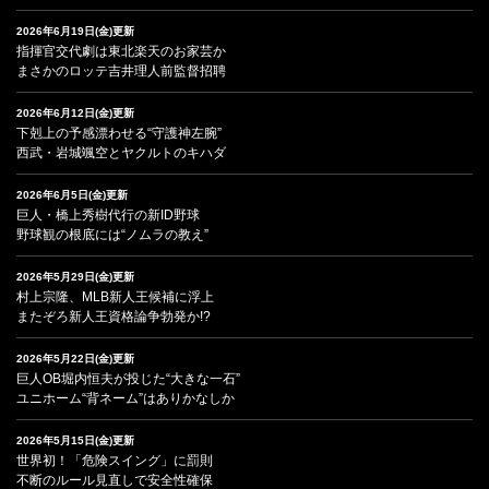
2026年6月19日(金)更新
指揮官交代劇は東北楽天のお家芸か
まさかのロッテ吉井理人前監督招聘
2026年6月12日(金)更新
下剋上の予感漂わせる“守護神左腕”
西武・岩城颯空とヤクルトのキハダ
2026年6月5日(金)更新
巨人・橋上秀樹代行の新ID野球
野球観の根底には“ノムラの教え”
2026年5月29日(金)更新
村上宗隆、MLB新人王候補に浮上
またぞろ新人王資格論争勃発か!?
2026年5月22日(金)更新
巨人OB堀内恒夫が投じた“大きな一石”
ユニホーム“背ネーム”はありかなしか
2026年5月15日(金)更新
世界初！「危険スイング」に罰則
不断のルール見直しで安全性確保