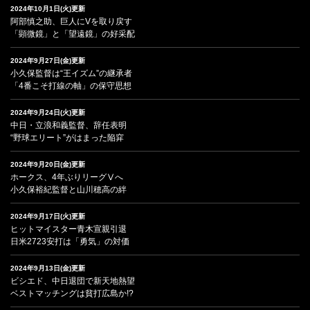
2024年10月1日(火)更新
阿部慎之助、巨人にVを取り戻す
「顕微鏡」と「望遠鏡」の好采配
2024年9月27日(金)更新
小久保監督は“王イズム”の継承者
「4番こそ打線の軸」の保守思想
2024年9月24日(火)更新
中日・立浪和義監督、辞任表明
“野球エリート”がはまった陥穽
2024年9月20日(金)更新
ホークス、4年ぶりリーグⅤへ
小久保裕紀監督と山川穂高の絆
2024年9月17日(火)更新
ヒットマイスター青木宣親引退
日米2723安打は「勇気」の対価
2024年9月13日(金)更新
ビシエド、中日退団で新天地熱望
ベストマッチングは貧打広島か!?