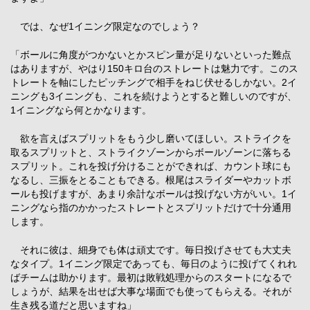
では、なぜ1イニング限定なのでしょう？
「ボールに角度がつかないとかスピン量が足りないといった難点
はありますが、やはり150キロ台のストレートは魅力です。このス
トレートを軸にしたピッチングで相手をねじ伏せるしかない。2イ
ニングも3イニングも、これを続けようとすると難しいのですが、
1イニングなら何とかなります。
欲を言えばスプリットをもう少し磨いてほしい。ストライクを
取るスプリットと、ストライクゾーンからボールゾーンに落ちる
スプリット。これを投げ分けることができれば、カウント球にも
なるし、三振をとることもできる。根尾はスライダーやカットボ
ールも投げますが、あまり余計なボールは投げない方がいい。1イ
ニングなら指のかかったストレートとスプリットだけで十分通用
します。
それに彼は、細身でも体は頑丈です。毎日投げさせても大丈夫
なタイプ。1イニング限定であっても、毎日のように投げてくれれ
ばチームは助かります。最初は敗戦処理からのスタートになるで
しょうが、結果を出せば大事な場面でも使ってもらえる。それが
生き残る道だと思いますね」