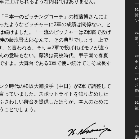
も1軍に上げられるような内容ではありません。
2
川
「日本一のピッチングコーチ」の権藤博さんによ
“
ったようなピッチャーに2軍の成績は関係ない」と
は続けました。「一流のピッチャーは2軍戦で投げ
2
栗
神の藤浪晋太郎なんて、その典型でしょう。上で
「
け、と言われる。そりゃ2軍で投げればモノが違う
んの意味もない。藤浪は高校時代、甲子園で春夏
2
全
ですよ。大舞台である1軍で使い続けてこそ成長す
2
2
ジ
ンク時代の松坂大輔投手（中日）が2軍で調整して
長
言っていました。スポットライトを独り占めした
ふさわしい舞台を提供したほうが、本人のために
2
第
うことでしょう。
「
2
第
実