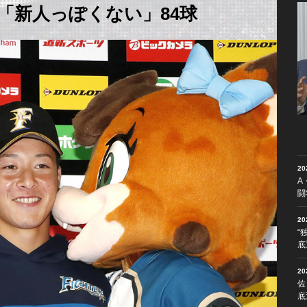
「新人っぽくない」84球
2
A
闘
2
“
底
2
佐
底