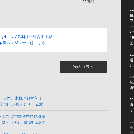
二宮清純
2
佐
フ
2
OMはセ・パ12球団 全試合生中継！
1
放送スケジュールはこちら
王
2
選
川
次のコラム
2
広
野
ーンズ、米野球殿堂入り
2
星野仙一が称えたチーム愛
野
ミ
ーグの出世頭”角中勝也引退
2
這い上がり、首位打者2度
ホ
小