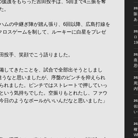
の援護をもらった吉田投手は、5回まで4三振を奪
た。
2
阪
あ
ハムの中継ぎ陣が踏ん張り、6回以降、広島打線を
。クロスゲームを制して、ルーキーに白星をプレゼ
2
ロ
1
田投手、笑顔でこう語りました。
2
燕
思
備してきたことを、試合で全部出そうとしまし
違うなと思いましたが、序盤のピンチを抑えられ
2
周
られました。ピンチではストレートで押していっ
内
という気持ちでした。空振りもとれたし、ファウ
今日のようなボールがいいんだなと思いました」
2
佐
い
2
種
W