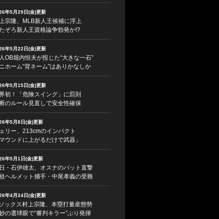
026年5月29日(金)更新
上宗隆、MLB新人王候補に浮上
たぞろ新人王資格論争勃発か!?
026年5月22日(金)更新
人OB堀内恒夫が投じた“大きな一石”
ニホーム“背ネーム”はありかなしか
026年5月15日(金)更新
界初！「危険スイング」に罰則
断のルール見直しで安全性確保
026年5月8日(金)更新
ェリー、213cmのインパクト
マウンドに上がるだけで武器」
026年5月1日(金)更新
日・石伊雄太、オスナのバット直撃
祖ヘルメット捕手・中尾孝義の受難
026年4月24日(金)更新
ソックス村上宗隆、本塁打量産態勢
妙の選球眼で“審判キラー”ぶり発揮