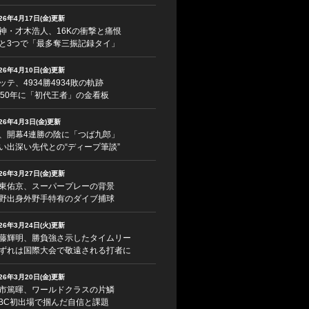
026年4月17日(金)更新
神・才木浩人、16Kの衝撃と痛恨
と3つで「最多奪三振記録タイ」
026年4月10日(金)更新
ッテ、4934勝4934敗の軌跡
950年に「初代王者」の金看板
026年4月3日(金)更新
、開幕4連勝の陰に「つば九郎」
い出深い先代との“ディープ筆談”
026年3月27日(金)更新
東佑京、スーパープレーの背景
野出身外野手特有のダイブ捕球
026年3月24日(火)更新
藤輝明、勝負強さ示したタイムリー
ずれは国際大会で敬遠される打者に
026年3月20日(金)更新
市篤暉、ワールドクラスの片鱗
BC初出場で掴んだ自信と課題