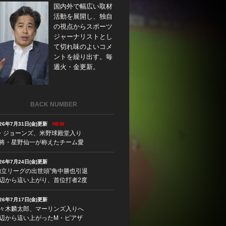
国内外で幅広い取材
活動を展開し、独自
の視点からスポーツ
ジャーナリストとし
て切れ味のよいコメ
ントを繰り出す。毎
週火・金更新。
BACK NUMBER
026年7月31日(金)更新
NEW
・ジョーンズ、米野球殿堂入り
将・星野仙一が称えたチーム愛
026年7月24日(金)更新
独立リーグの出世頭”角中勝也引退
辺から這い上がり、首位打者2度
026年7月17日(金)更新
々木麟太郎、マーリンズ入りへ
辺から這い上がったM・ピアザ