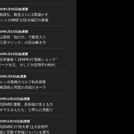
026年1月30日(金)更新
相昌弘、殿堂入りに2票届かず
バントの神様”が語る犠打の奥義
026年1月23日(金)更新
山英樹「知の力」で殿堂入り
三原マジック」の読み解き方
026年1月16日(金)更新
日本惨敗！1949年の“黒船ショック”
リーグ分立、そして大谷翔平の時代
026年1月9日(金)更新
ャンボ尾崎のゴルフ転向前夜
嶋茂雄と同質の天賦のオーラ
025年12月26日(金)更新
2回WBC優勝、原辰徳の支える力
オマエさんたち」と呼んだ気配り
025年12月19日(金)更新
6回WBCの“侍大将”は大谷翔平
績と言動で井端ジャパンを牽引