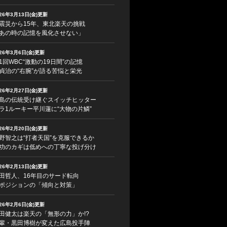
026年3月13日(金)更新
震災から15年、東北楽天の挑戦
あの時の記憶を風化させない」
026年3月6日(金)更新
1回WBC“激動の19日間”の記憶
貞治の“右腕”が語る苦悩と栄光
026年2月27日(金)更新
島の伝統受け継ぐスイッチヒッター
ラ1ルーキー平川蓮に“大物の片鱗”
026年2月20日(金)更新
野智之は“打者天国”を克服できるか
功のカギは低めへの丁寧な投げ分け
026年2月13日(金)更新
田哲人、16年目のサード転向
ポジションの「傾向と対策」
026年2月6日(金)更新
田健太は楽天の「無形の力」か!?
輩・黒田博樹が変えた広島投手陣