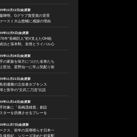
025年12月12日(金)更新
藤輝明、Gグラブ賞受賞の背景
ァースト大山悠輔に感謝の理由
025年12月5日(金)更新
976年“長嶋巨人”初V支えたOH砲
貞治と張本勲、友情とライバル心
025年11月28日(金)更新
手の家族を味方につけた名将たち
上哲治、星野仙一に学ぶ気配り術
025年11月21日(金)更新
島初優勝の立役者ホプキンス
球と医学の“文武二刀流”伝説
025年11月14日(金)更新
手対象に「長嶋茂雄賞」創設
スターを彷彿させるプレーを
025年11月7日(金)更新
ークス、前年の屈辱晴らす日本一
久保裕紀、シリーズ決めた好采配