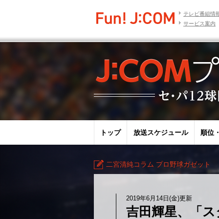
テレビ番組情
サービス案内
トップ
放送スケジュール
順位
二宮清純コラム プロ野球ガゼット
2019年6月14日(金)更新
吉田輝星、「ス