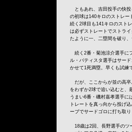
ともあれ、吉田投手の快投
の初球は140キロのストレ
続く2球目も141キロのス
は必ずストレートでストライ
たように一、二塁間を破り、
続く2番・菊池涼介選手にフ
ル・バティスタ選手はサード
かせて1死満塁。早くも試練
だが、ここからが並の高卒
をわずか2球で追い込むと、
うまい6番・磯村嘉孝選手に
トレートを真っ向から投げ込
ーブでサードゴロに打ち取り
18歳は2回、長野選手のツ