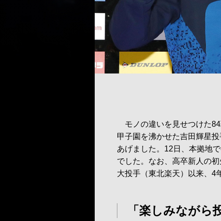
モノの違いを見せつけた84
甲子園を沸かせた吉田輝星投
あげました。12日、本拠地
でした。なお、高卒新人の初
大投手（東北楽天）以来、4
「楽しみながら