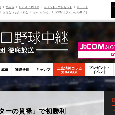
報
番組表
J:COM STREAM
イベント・プレゼント
サポート
お得なパック・料金
キャンペーン
J:COMオフィシャルサイト
プレゼント・
二宮清純コラム
・成績
関連番組
キャンプ
イベント
（毎週金曜更新）
ターの貫禄」で初勝利