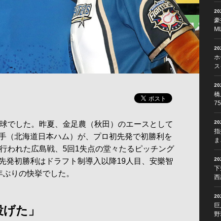
2
豪
M
2
ホ
ス
2
橋
7
2
球でした。昨夏、金足農（秋田）のエースとして
指
手（北海道日本ハム）が、プロ初先発で初勝利を
ま
で行われた広島戦、5回1失点の堂々たるピッチング
2
先発初勝利はドラフト制導入以降19人目、安樂智
下
年ぶりの快挙でした。
西
2
巨
投げた」
野