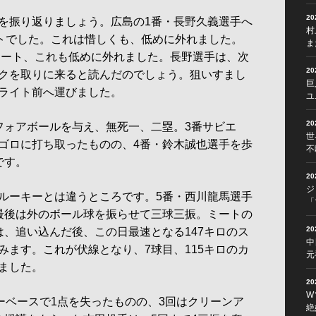
2
を振り返りましょう。広島の1番・長野久義選手へ
村
ートでした。これは惜しくも、低めに外れました。
ま
トレート、これも低めに外れました。長野選手は、次
2
クを取りに来ると読んだのでしょう。狙いすまし
巨
ライト前へ運びました。
ユ
2
ォアボールを与え、無死一、二塁。3番サビエ
世
ゴロに打ち取ったものの、4番・鈴木誠也選手を歩
不
です。
2
ジ
ルーキーとは違うところです。5番・西川龍馬選手
「
最後は外のボール球を振らせて三球三振。ミートの
2
は、追い込んだ後、この日最速となる147キロのス
中
みます。これが伏線となり、7球目、115キロのカ
元
ました。
2
W
ーベースで1点を失ったものの、3回はクリーンア
絶