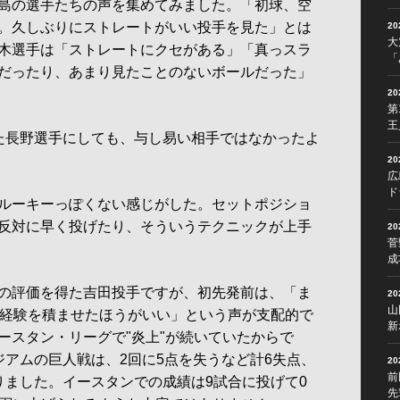
島の選手たちの声を集めてみました。「初球、空
。久しぶりにストレートがいい投手を見た」とは
2
大
木選手は「ストレートにクセがある」「真っスラ
「
だったり、あまり見たことのないボールだった」
2
第
王
た長野選手にしても、与し易い相手ではなかったよ
2
広
ド
ルーキーっぽくない感じがした。セットポジショ
反対に早く投げたり、そういうテクニックが上手
2
菅
成
の評価を得た吉田投手ですが、初先発前は、「ま
2
山
で経験を積ませたほうがいい」という声が支配的で
新
ースタン・リーグで"炎上"が続いていたからで
ジアムの巨人戦は、2回に5点を失うなど計6失点、
2
前
りました。イースタンでの成績は9試合に投げて0
先