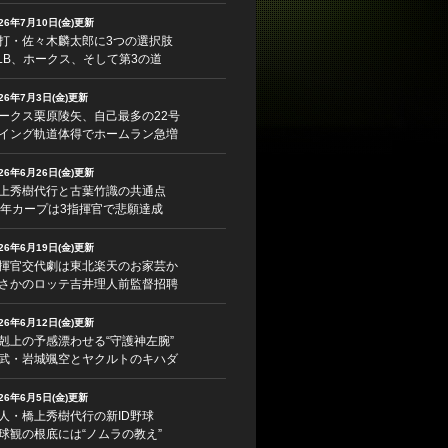
026年7月10日(金)更新
打・佐々木麟太郎に3つの選択肢
LB、ホークス、そして第3の道
026年7月3日(金)更新
ークス栗原陵矢、自己最多の22号
イング軌道体得でホームラン急増
026年6月26日(金)更新
上秀樹代行と古葉竹識の共通点
5年カープは3指揮官で悲願達成
026年6月19日(金)更新
揮官交代劇は東北楽天のお家芸か
さかのロッテ吉井理人前監督招聘
026年6月12日(金)更新
剋上の予感漂わせる“守護神左腕”
武・岩城颯空とヤクルトのキハダ
026年6月5日(金)更新
人・橋上秀樹代行の新ID野球
球観の根底には“ノムラの教え”