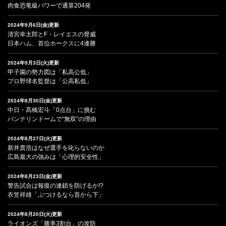
肉食恐竜級パワーで通算204発
2024年9月6日(金)更新
清宮幸太郎とF・レイエスの脅威
日本ハム、首位ホークスに4連勝
2024年9月3日(火)更新
甲子園の勢力図は「私高公低」
プロ野球名監督は「公高私低」
2024年8月30日(金)更新
中日・髙橋宏斗「0点台」に挑む
バンテリンドームで“無双”の理由
2024年8月27日(火)更新
新井貴浩はなぜ選手を叱らないのか
広島最大の強みは「心理的安全性」
2024年8月23日(金)更新
警告試合は報復の連鎖を防げるか!?
衣笠祥雄「ぶつけるなら首から下」
2024年8月20日(火)更新
ライオンズ「勝率3割台」の攻防