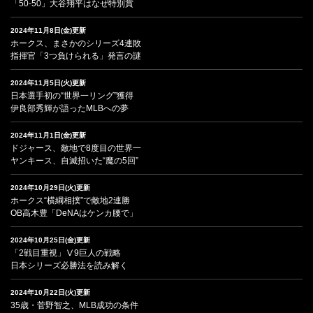
「50-50」大谷翔平はなぜ特別賞
2024年11月8日(金)更新
ホークス、まさかのシリーズ4連敗
指揮官「3つ負けられる」発言の謎
2024年11月5日(火)更新
日本選手初の“世界一リング”獲得
伊良部秀輝が語ったMLBへの夢
2024年11月1日(金)更新
ドジャース、敵地で8度目の世界一
ヤンキース、自滅招いた“魔の5回”
2024年10月29日(火)更新
ホークス“横綱相撲”で敵地2連勝
OB高木豊「DeNAはケンカ腰で」
2024年10月25日(金)更新
「2戦目重視」Ⅴ9巨人の戦略
日本シリーズ必勝法を読み解く
2024年10月22日(火)更新
35歳・菅野智之、MLB成功の条件