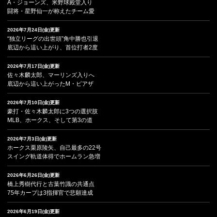
A・ジョーンズ、米野球殿堂入り
闘将・星野仙一が称えたチーム愛
2026年7月24日(金)更新
“独立リーグの出世頭”角中勝也引退
底辺から這い上がり、首位打者2度
2026年7月17日(金)更新
佐々木麟太郎、マーリンズ入りへ
底辺から這い上がったM・ピアザ
2026年7月10日(金)更新
豪打・佐々木麟太郎に3つの選択肢
MLB、ホークス、そして第3の道
2026年7月3日(金)更新
ホークス栗原陵矢、自己最多の22号
スイング軌道体得でホームラン急増
2026年6月26日(金)更新
橋上秀樹代行と古葉竹識の共通点
75年カープは3指揮官で悲願達成
2026年6月19日(金)更新