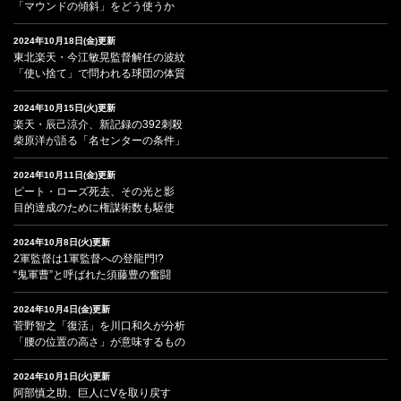
「マウンドの傾斜」をどう使うか
2024年10月18日(金)更新
東北楽天・今江敏晃監督解任の波紋
「使い捨て」で問われる球団の体質
2024年10月15日(火)更新
楽天・辰己涼介、新記録の392刺殺
柴原洋が語る「名センターの条件」
2024年10月11日(金)更新
ピート・ローズ死去、その光と影
目的達成のために権謀術数も駆使
2024年10月8日(火)更新
2軍監督は1軍監督への登龍門!?
“鬼軍曹”と呼ばれた須藤豊の奮闘
2024年10月4日(金)更新
菅野智之「復活」を川口和久が分析
「腰の位置の高さ」が意味するもの
2024年10月1日(火)更新
阿部慎之助、巨人にVを取り戻す