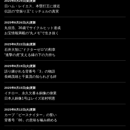
2025年8月29日(金)更新
日ハム・レイエス、本塁打王に接近
伝説の“空振り王”ミッチェルの真実
2025年8月26日(火)更新
丸佳浩、36歳でサイクルヒット達成
お宝情報満載の“丸メモ”で生き抜く
2025年8月22日(金)更新
石井大智に“ドクターゼロ”の勲章
“進撃の虎”支える縁の下の力持ち
2025年8月19日(火)更新
語り継がれる背番号「3」の物語
長嶋茂雄と千葉茂の知られざる絆
2025年8月15日(金)更新
イチロー、永久欠番＆銅像の偉業
日本人銅像1号はレイズ岩村明憲
2025年8月12日(火)更新
カープ「ピースナイター」の誓い
背番号「86」の意味を噛み締める