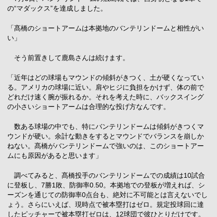
の“マダックス”を達成しました。
「髙橋のショートアームは本拠地のバンテリンドームと相性がい
い」
そう前置きして鹿島さんは続けます。
「近年はどの球場もマウンドの傾斜がきつく、土が硬くなってい
る。アメリカの球場に近い。肩やヒジに負担をかけず、体の前で
どれだけ速く腕が振れるか。それを考えた時に、バックスイング
の小さいショートアームは合理的な投げ方なんです。
数ある球場の中でも、特にバンテリンドームは傾斜がきつくマ
ウンドが硬い。余計な動きをするとマウンドでバランスを崩しか
ねない。髙橋がバンテリンドームで強いのは、このショートアー
ムにも原因があると思います」
調べてみると、髙橋投手のバンテリンドームでの成績は10試合
に登板し、7勝1敗、防御率0.50。本拠地での登板が増えれば、シ
ーズンを通じての防御率0点台も、絶対に不可能とは言えないでし
ょう。さらにいえば、現時点で被本塁打はゼロ。規定投球回に達
したピッチャーで被本塁打ゼロは、12球団で彼ひとりだけです。