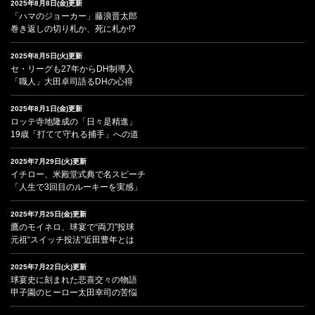
2025年8月8日(金)更新
「ハマのジョーカー」藤浪晋太郎
巻き返しの切り札か、死に札か!?
2025年8月5日(火)更新
セ・リーグも27年からDH制導入
「職人」大田卓司語るDHの心得
2025年8月1日(金)更新
ロッテ寺地隆成の「日々是精進」
19歳「打てて守れる捕手」への道
2025年7月29日(火)更新
イチロー、米殿堂式典で名スピーチ
「人生で3回目のルーキーを実感」
2025年7月25日(金)更新
鷹のモイネロ、球宴で“両刀”投球
元祖“スイッチ投法”近田豊年とは
2025年7月22日(火)更新
球宴史に刻まれた悲喜交々の物語
甲子園のヒーロー太田幸司の苦悩