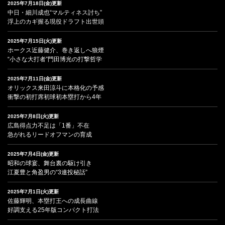
2025年7月18日(金)更新
中日・細川成也“マルティネス討ち”
浮上のカギ握る現役ドラフト出世頭
2025年7月15日(火)更新
ホークス近藤健介、巻き返しへ狼煙
“小さな大打者”門田博光の打撃哲学
2025年7月11日(金)更新
オリックス来田涼斗に本格化の予感
衝撃の初打席初球初本塁打から4年
2025年7月8日(火)更新
広島得点力不足は「1番」不在
急がれるリードオフマンの育成
2025年7月4日(金)更新
昭和の球宴、舞台裏の駆け引き
江夏豊と角盈男の“3連投秘話”
2025年7月1日(火)更新
佐藤輝明、本塁打王への成長曲線
好調支える25年版コンパクト打法