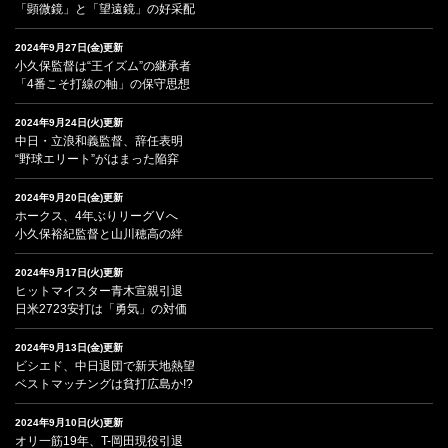
「顕微鏡」と「望遠鏡」の好采配
2024年9月27日(金)更新
小久保監督は“王イズム”の継承者
「4番こそ打線の軸」の保守思想
2024年9月24日(火)更新
中日・立浪和義監督、辞任表明
“野球エリート”がはまった陥穽
2024年9月20日(金)更新
ホークス、4年ぶりリーグⅤへ
小久保裕紀監督と山川穂高の絆
2024年9月17日(火)更新
ヒットマイスター青木宣親引退
日米2723安打は「勇気」の対価
2024年9月13日(金)更新
ビシエド、中日退団で新天地熱望
ベストマッチングは貧打広島か!?
2024年9月10日(火)更新
オリ一筋19年、T-岡田現役引退