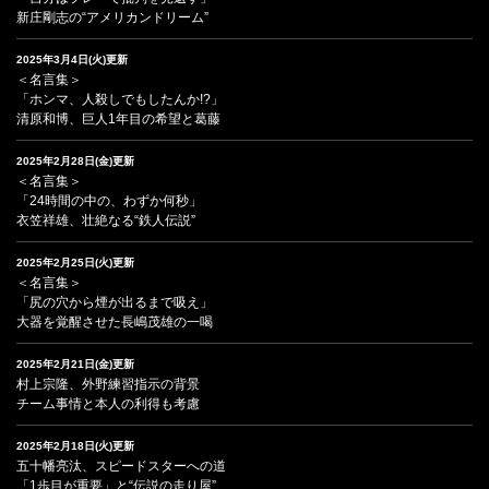
新庄剛志の“アメリカンドリーム”
2025年3月4日(火)更新
＜名言集＞
「ホンマ、人殺しでもしたんか!?」
清原和博、巨人1年目の希望と葛藤
2025年2月28日(金)更新
＜名言集＞
「24時間の中の、わずか何秒」
衣笠祥雄、壮絶なる“鉄人伝説”
2025年2月25日(火)更新
＜名言集＞
「尻の穴から煙が出るまで吸え」
大器を覚醒させた長嶋茂雄の一喝
2025年2月21日(金)更新
村上宗隆、外野練習指示の背景
チーム事情と本人の利得も考慮
2025年2月18日(火)更新
五十幡亮汰、スピードスターへの道
「1歩目が重要」と“伝説の走り屋”