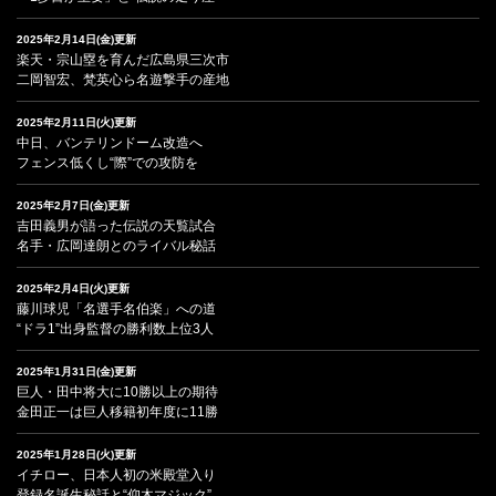
2025年2月14日(金)更新
楽天・宗山塁を育んだ広島県三次市
二岡智宏、梵英心ら名遊撃手の産地
2025年2月11日(火)更新
中日、バンテリンドーム改造へ
フェンス低くし“際”での攻防を
2025年2月7日(金)更新
吉田義男が語った伝説の天覧試合
名手・広岡達朗とのライバル秘話
2025年2月4日(火)更新
藤川球児「名選手名伯楽」への道
“ドラ1”出身監督の勝利数上位3人
2025年1月31日(金)更新
巨人・田中将大に10勝以上の期待
金田正一は巨人移籍初年度に11勝
2025年1月28日(火)更新
イチロー、日本人初の米殿堂入り
登録名誕生秘話と“仰木マジック”