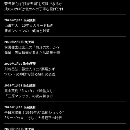
菅野智之は“打者天国”を克服できるか
成功のカギは低めへの丁寧な投げ分け
2026年2月13日(金)更新
山田哲人、16年目のサード転向
新ポジションの「傾向と対策」
2026年2月6日(金)更新
前田健太は楽天の「無形の力」か!?
先輩・黒田博樹が変えた広島投手陣
2026年1月30日(金)更新
川相昌弘、殿堂入りに2票届かず
“バントの神様”が語る犠打の奥義
2026年1月23日(金)更新
栗山英樹「知の力」で殿堂入り
「三原マジック」の読み解き方
2026年1月16日(金)更新
全日本惨敗！1949年の“黒船ショック”
2リーグ分立、そして大谷翔平の時代
2026年1月9日(金)更新