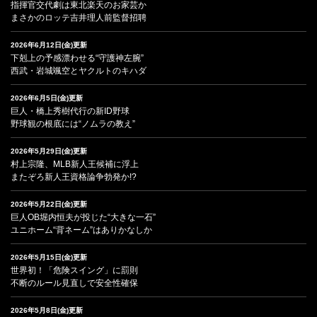
指揮官交代劇は東北楽天のお家芸か
まさかのロッテ吉井理人前監督招聘
2026年6月12日(金)更新
下剋上の予感漂わせる“守護神左腕”
西武・岩城颯空とヤクルトのキハダ
2026年6月5日(金)更新
巨人・橋上秀樹代行の新ID野球
野球観の根底には“ノムラの教え”
2026年5月29日(金)更新
村上宗隆、MLB新人王候補に浮上
またぞろ新人王資格論争勃発か!?
2026年5月22日(金)更新
巨人OB堀内恒夫が投じた“大きな一石”
ユニホーム“背ネーム”はありかなしか
2026年5月15日(金)更新
世界初！「危険スイング」に罰則
不断のルール見直しで安全性確保
2026年5月8日(金)更新