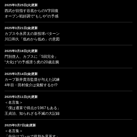
2025年3月25日(火)更新
西武が目指す谷底からのV字回復
オープン戦好調で“もしや”の予感
2025年3月21日(金)更新
カブス今永昇太の新投球パターン
川口和久「低めから低め」の意図
2025年3月18日(火)更新
門別啓人、カブスに「5回完全」
“大化け”の予感漂う虎の20歳左腕
2025年3月14日(金)更新
カープ新井貴浩監督が与えた試練
4年目・田村俊介は覚醒するか!?
2025年3月11日(火)更新
＜名言集＞
「僕は通算で得点が1967もある」
王貞治、知られざる不滅の大記録
2025年3月7日(金)更新
＜名言集＞
「自分はプレーで批判を見返す」