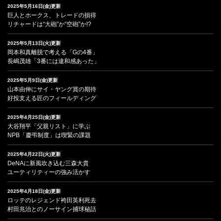
2025年5月16日(金)更新
巨人とホークス、トレードの損得
リチャードは“大砲”か“空砲”か!?
2025年5月13日(火)更新
岡本和真離脱で考える「Gの4番」
長嶋茂雄「3番には違和感あった」
2025年5月9日(金)更新
山本由伸にサイ・ヤング賞の期待
好投支える匠のフィールディング
2025年4月25日(金)更新
大谷翔平「父親リスト」に学ぶ
NPB「慶弔制度」は喫緊の課題
2025年4月22日(火)更新
DeNAに新風吹き込む三森大貴
ユーティリティーの強み活かす
2025年4月18日(金)更新
ロッテのレジェンド袴田英利死去
村田兆治とのノーサイン捕球秘話