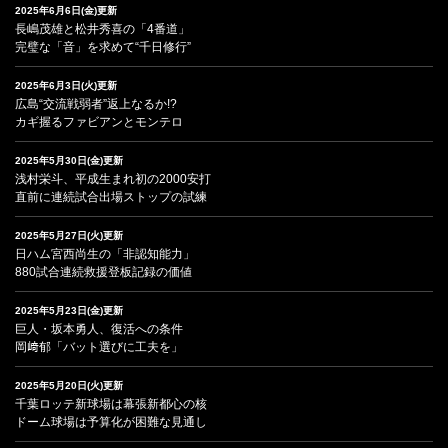
2025年6月6日(金)更新
長嶋茂雄と松井秀喜の「4番道」
完璧な「音」を求めて“千日修行”
2025年6月3日(火)更新
広島“交流戦弱者”返上なるか!?
カギ握るファビアンとモンテロ
2025年5月30日(金)更新
浅村栄斗、平成生まれ初の2000安打
直前に連続試合出場ストップの試練
2025年5月27日(火)更新
日ハム宮西尚生の「非認知能力」
880試合連続救援登板記録の価値
2025年5月23日(金)更新
巨人・坂本勇人、復活への条件
岡﨑郁「バット選びに工夫を」
2025年5月20日(火)更新
千葉ロッテ新球場は幕張新都心の核
ドーム球場は予算化が困難な見通し