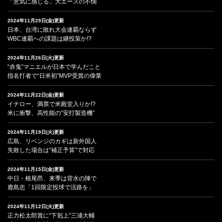
「意気に感じる」大エースの不憫
2024年11月29日(金)更新
日本、台湾に敗れ大会連覇ならず
WBC連覇への課題は継投策か!?
2024年11月26日(火)更新
“赤鬼”マニエルが日本で学んだこと
指名打者で“日米初”MVP受賞の偉業
2024年11月22日(金)更新
イチロー、満票で米殿堂入りか!?
米に衝撃、高性能の“安打製造機”
2024年11月19日(火)更新
広島、リベンジのカギは新外国人
失敗した場合は“補正予算”で対応
2024年11月15日(金)更新
中日・根尾昂、来季は背水の陣で
鹿島忠「1回限定投球で活路を」
2024年11月12日(火)更新
正力松太郎賞に“下剋上”三浦大輔