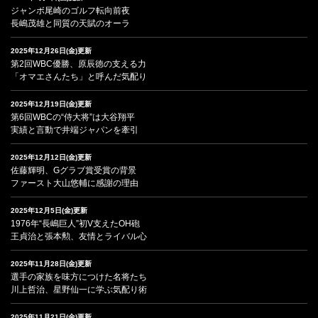
ジャンボ尾崎のゴルフ転向前夜
長嶋茂雄と同質の天賦のオーラ
2025年12月26日(金)更新
第2回WBC優勝、原辰徳の支える力
「オマエさんたち」と呼んだ気配り
2025年12月19日(金)更新
第6回WBCの“侍大将”は大谷翔平
実績と言動で井端ジャパンを牽引
2025年12月12日(金)更新
佐藤輝明、Gグラブ賞受賞の背景
ファースト大山悠輔に感謝の理由
2025年12月5日(金)更新
1976年“長嶋巨人”初V支えたOH砲
王貞治と張本勲、友情とライバル心
2025年11月28日(金)更新
選手の家族を味方につけた名将たち
川上哲治、星野仙一に学ぶ気配り術
2025年11月21日(金)更新