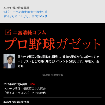
2026年7月24日(金)更新
“独立リーグの出世頭”角中勝也引退
底辺から這い上がり、首位打者2度
国内外で幅広い取材活動を展開し、独自の視点からスポーツジャ
ーナリストとして切れ味のよいコメントを繰り出す。毎週火・金
更新。
BACK NUMBER
2026年8月7日(金)更新
NEW
マルチで活躍。板東英二さん死去
「燃えよドラゴンズ」とその時代
2026年7月31日(金)更新