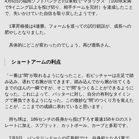
4月6日の福岡ソフトバンクとの2軍戦で“マダックス”（100球未満
で9イニング以上を投げ切り、相手チームを完封）を達成したこと
で、失いかけていた自信を取り戻したようです。
1軍昇格後は4連勝。フォームを巡っての試行錯誤が、成長への
肥やしとなりました。
具体的にどこが変わったのでしょう。再び鹿島さん。
ショートアームの利点
「一番は“間”が取れるようになったこと。右ピッチャーは左足で踏
み込み、遅れて右腕が出てきます。踏み込んでから腕が出てくる
までのほんの一瞬ですが、そこで“間”をつくることができるように
なった。これによって、バッターに対し、自分の有利なタイミン
グで勝負できるようになった。この微妙な“間”のつくり方を覚えた
ことが、ここまでの成績に表れていると思います」
持ち球は、186センチの長身から投げ下ろす最速158キロのスト
レートに加え、スプリット、カットボール、カーブと多彩です。
7月5日、バンテリンドームの広島戦では、自身初となる1軍で