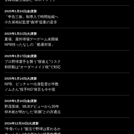
2025年1月24日(金)更新
「申告三振」制導入で時間短縮へ
小久保裕紀監督“曲球”提案の是非
2025年1月21日(火)更新
夏場、屋外球場デーゲーム未開催
NPB待ったなしの「酷暑対策」
2025年1月17日(金)更新
プロ野球選手を襲う“寝違え”リスク
和田毅は“オーダーメイド枕”で対応
2025年1月14日(火)更新
NPB、ピッチャー出身監督が半数
ノムさん“投手NG”発言も今や昔
2025年1月10日(金)更新
野茂英雄、MLBデビューから30年
仰木彬が明かした“鉄腕”との共通点
2024年12月24日(火)更新
“牛骨バット”復活で野球は変わるか