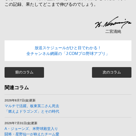
この記録、果たしてどこまで伸びるのでしょう。
二宮清純
放送スケジュールがひと目でわかる！
全チャンネル網羅の「J:COMプロ野球アプリ」
前のコラム
次のコラム
関連コラム
2026年8月7日(金)更新
マルチで活躍。板東英二さん死去
「燃えよドラゴンズ」とその時代
2026年7月31日(金)更新
A・ジョーンズ、米野球殿堂入り
闘将・星野仙一が称えたチーム愛