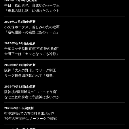
2025年10月10日(金)更新
中日・松山晋也、育成初のセーブ王
「東北の隠し球」に惚れたスカウト
2025年10月3日(金)更新
小久保ホークス、苦しみの先の連覇
「逆転優勝への狼煙はあのゲーム」
2025年9月26日(金)更新
千葉ロッテ益田直也“不名誉の負傷”
金田正一は「カッとなっても冷静」
2025年9月19日(金)更新
阪神「大人の野球」でリーグ制圧
リーグ最多四球数が示す「成熟」
2025年9月12日(金)更新
阪神祝V藤川球児の“いごっそう魂”
なぜ土佐出身者に守護神は多いのか
2025年9月5日(金)更新
打率2割台での首位打者出現か!?
76年の吉岡悟はノーマークで載冠