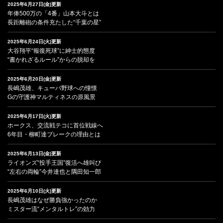
2025年6月27日(金)更新
年俸500万の「4番」山本大斗とは
長距離砲の条件充たした“千葉の星”
2025年6月24日(火)更新
大谷翔平“報復死球”に紳士的態度
“書かれざるルール”からの脱却を
2025年6月20日(金)更新
長嶋茂雄、キューバ野球への憧憬
Gの守護神マルティネスの原風景
2025年6月17日(火)更新
ホークス、交流戦テコに首位戦線へ
6年目・柳町達ブレークの理由とは
2025年6月13日(金)更新
ライオンズ“投手王国”復活へ雄叫び
“左右の両輪”今井達也と隅田知一郎
2025年6月10日(火)更新
長嶋茂雄はなぜ勝負強かったのか
ミスター流“メンタルトレ”の効力