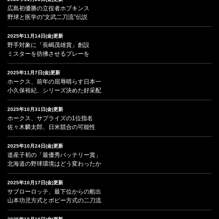
広島初優勝の立役者ホプキンス
野球と医学の“文武二刀流”伝説
2025年11月14日(金)更新
野手対象に「長嶋茂雄賞」創設
ミスターを彷彿させるプレーを
2025年11月7日(金)更新
ホークス、前年の屈辱晴らす日本一
小久保裕紀、シリーズ決めた好采配
2025年10月31日(金)更新
ホークス、サプライズの1位指名
佐々木麟太郎、日米競合の可能性
2025年10月24日(金)更新
道産子初の「最優秀バッテリー賞」
北海道の野球環境はどう変わったか
2025年10月17日(金)更新
サブローロッテ、最下位からの船出
山本功児方式とボビー方式の二刀流