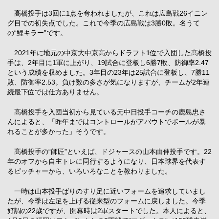
髙橋投手は3回に1点を奪われましたが、これは広島戦26イニン
グ目での初失点でした。これで今季の広島戦は3勝0敗。名うて
の“鯉キラー”です。
2021年に地元の中京大中京高からドラフト1位で入団した髙橋投
手は、2年目に1軍に上がり、19試合に登板し6勝7敗、防御率2.47
という成績を収めました。3年目の23年は25試合に登板し、7勝11
敗、防御率2.53。負け数の多さが気になりますが、チームが2年連
続最下位では仕方ありません。
髙橋投手を入団当初から見ている元中日投手コーチの鹿島忠さ
んによると、「昨年まではコントロールがアバウトでボールが暴
れることが多かった」そうです。
髙橋投手の“師匠”といえば、ドジャースの山本由伸投手です。22
年のオフから自主トレに同行するようになり、日本球界を代表す
るピッチャーから、いろいろなことを教わりました。
一時は山本投手ばりのすり足に近いフォームを追求していまし
たが、今季は左足を上げる従来型のフォームに戻しました。今季
好調の22歳ですが、開幕時は2軍スタートでした。本人によると、