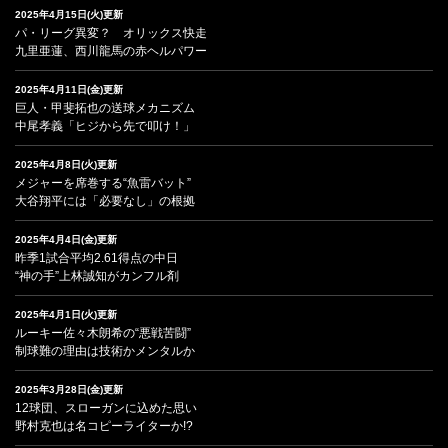
2025年4月15日(火)更新
パ・リーグ異変？ オリックス快走
九里亜蓮、西川龍馬の赤ヘルパワー
2025年4月11日(金)更新
巨人・甲斐拓也の送球メカニズム
中尾孝義「ヒジから先で叩け！」
2025年4月8日(火)更新
メジャーを席巻する“魚雷バット”
大谷翔平には「必要なし」の根拠
2025年4月4日(金)更新
昨季1試合平均2.61得点の中日
“神の手”上林誠知がカンフル剤
2025年4月1日(火)更新
ルーキー佐々木朗希の“悪戦苦闘”
制球難の理由は技術かメンタルか
2025年3月28日(金)更新
12球団、スローガンに込めた思い
野村克也は名コピーライターか!?