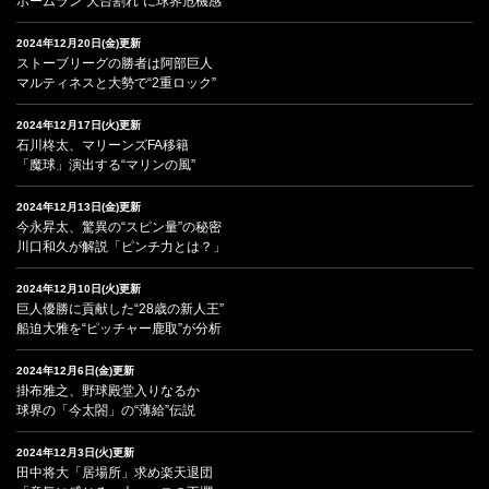
ホームラン“大台割れ”に球界危機感
2024年12月20日(金)更新
ストーブリーグの勝者は阿部巨人
マルティネスと大勢で“2重ロック”
2024年12月17日(火)更新
石川柊太、マリーンズFA移籍
「魔球」演出する“マリンの風”
2024年12月13日(金)更新
今永昇太、驚異の“スピン量”の秘密
川口和久が解説「ピンチ力とは？」
2024年12月10日(火)更新
巨人優勝に貢献した“28歳の新人王”
船迫大雅を“ピッチャー鹿取”が分析
2024年12月6日(金)更新
掛布雅之、野球殿堂入りなるか
球界の「今太閤」の“薄給”伝説
2024年12月3日(火)更新
田中将大「居場所」求め楽天退団