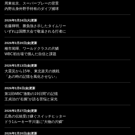
周東佑京、スーパープレーの背景
内野出身外野手特有のダイブ捕球
2026年3月24日(火)更新
佐藤輝明、勝負強さ示したタイムリー
いずれは国際大会で敬遠される打者に
2026年3月20日(金)更新
種市篤暉、ワールドクラスの片鱗
WBC初出場で掴んだ自信と課題
2026年3月13日(金)更新
大震災から15年、東北楽天の挑戦
「あの時の記憶を風化させない」
2026年3月6日(金)更新
第1回WBC“激動の19日間”の記憶
王貞治の“右腕”が語る苦悩と栄光
2026年2月27日(金)更新
広島の伝統受け継ぐスイッチヒッター
ドラ1ルーキー平川蓮に“大物の片鱗”
2026年2月20日(金)更新