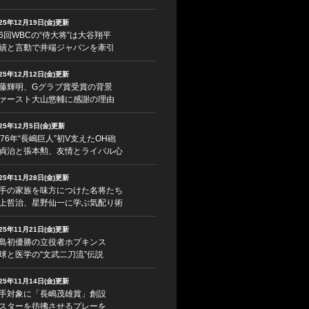
025年12月19日(金)更新
6回WBCの“侍大将”は大谷翔平
績と言動で井端ジャパンを牽引
025年12月12日(金)更新
藤輝明、Gグラブ賞受賞の背景
ァースト大山悠輔に感謝の理由
025年12月5日(金)更新
976年“長嶋巨人”初V支えたOH砲
貞治と張本勲、友情とライバル心
025年11月28日(金)更新
手の家族を味方につけた名将たち
上哲治、星野仙一に学ぶ気配り術
025年11月21日(金)更新
島初優勝の立役者ホプキンス
球と医学の“文武二刀流”伝説
025年11月14日(金)更新
手対象に「長嶋茂雄賞」創設
スターを彷彿させるプレーを