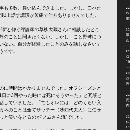
事も多数、舞い込んできました。しかし、口べた
2
W
間以上話す講演が苦痛で仕方ありませんでした。
絶
師”と仰ぐ評論家の草柳大蔵さんに相談したとこ
2
阪
外のことは聞きたくない。しかし、こと野球につ
あ
いない。自分が経験したことのみを話しなさい」
うです。
2
ロ
1
2
燕
思
のに時間はかかりませんでした。オフシーズンと
1日に3回やった時には死にそうやった」と冗談と
2
周
話していました。「でもオレには、どのくらい入
内
カネのことは全てサッチー（沙知代夫人）に任せ
っと笑いをとるのが“ノムさん流”でした。
2
佐
い