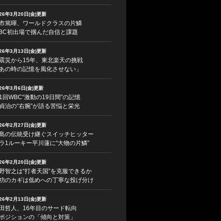
026年3月20日(金)更新
市篤暉、ワールドクラスの片鱗
BC初出場で掴んだ自信と課題
026年3月13日(金)更新
震災から15年、東北楽天の挑戦
あの時の記憶を風化させない」
026年3月6日(金)更新
1回WBC“激動の19日間”の記憶
貞治の“右腕”が語る苦悩と栄光
026年2月27日(金)更新
島の伝統受け継ぐスイッチヒッター
ラ1ルーキー平川蓮に“大物の片鱗”
026年2月20日(金)更新
野智之は“打者天国”を克服できるか
功のカギは低めへの丁寧な投げ分け
026年2月13日(金)更新
田哲人、16年目のサード転向
ポジションの「傾向と対策」