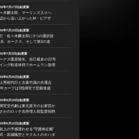
026年7月17日(金)更新
々木麟太郎、マーリンズ入りへ
辺から這い上がったM・ピアザ
026年7月10日(金)更新
打・佐々木麟太郎に3つの選択肢
LB、ホークス、そして第3の道
026年7月3日(金)更新
ークス栗原陵矢、自己最多の22号
イング軌道体得でホームラン急増
026年6月26日(金)更新
上秀樹代行と古葉竹識の共通点
5年カープは3指揮官で悲願達成
026年6月19日(金)更新
揮官交代劇は東北楽天のお家芸か
さかのロッテ吉井理人前監督招聘
026年6月12日(金)更新
剋上の予感漂わせる“守護神左腕”
武・岩城颯空とヤクルトのキハダ