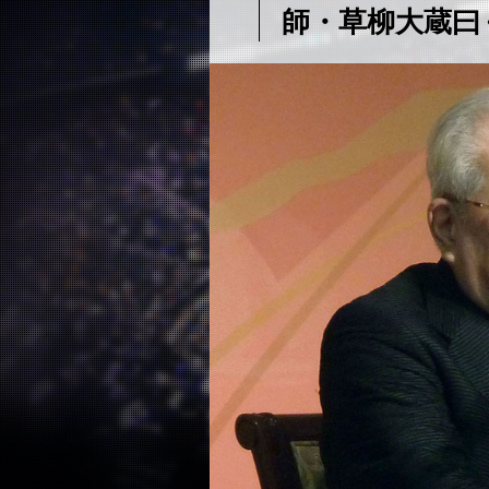
師・草柳大蔵曰