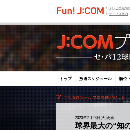
テレビ番組情
サービス案内
トップ
放送スケジュール
順位
二宮清純コラム プロ野球ガゼット
2023年2月28日(火)更新
球界最大の“知