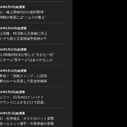
026年6月5日(金)更新
人・橋上秀樹代行の新ID野球
球観の根底には“ノムラの教え”
026年5月29日(金)更新
上宗隆、MLB新人王候補に浮上
たぞろ新人王資格論争勃発か!?
026年5月22日(金)更新
人OB堀内恒夫が投じた“大きな一石”
ニホーム“背ネーム”はありかなしか
026年5月15日(金)更新
界初！「危険スイング」に罰則
断のルール見直しで安全性確保
026年5月8日(金)更新
ェリー、213cmのインパクト
マウンドに上がるだけで武器」
026年5月1日(金)更新
日・石伊雄太、オスナのバット直撃
祖ヘルメット捕手・中尾孝義の受難