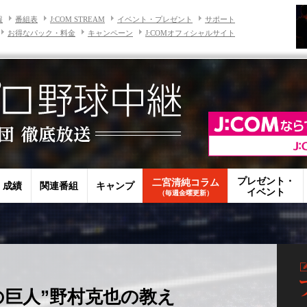
報
番組表
J:COM STREAM
イベント・プレゼント
サポート
お得なパック・料金
キャンペーン
J:COMオフィシャルサイト
プレゼント・
二宮清純コラム
・成績
関連番組
キャンプ
イベント
（毎週金曜更新）
の巨人”野村克也の教え