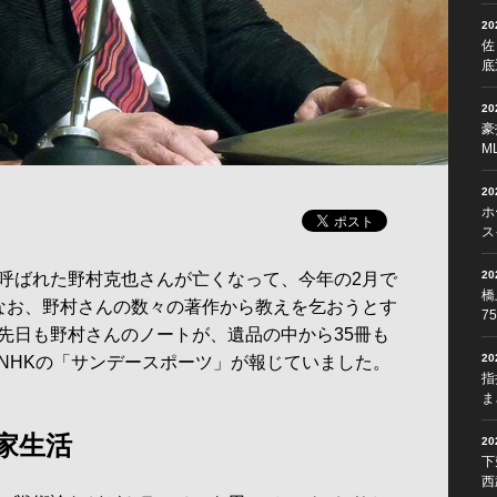
2
佐
底
2
豪
M
2
ホ
ス
2
呼ばれた野村克也さんが亡くなって、今年の2月で
橋
なお、野村さんの数々の著作から教えを乞おうとす
7
先日も野村さんのノートが、遺品の中から35冊も
2
NHKの「サンデースポーツ」が報じていました。
指
ま
家生活
2
下
西