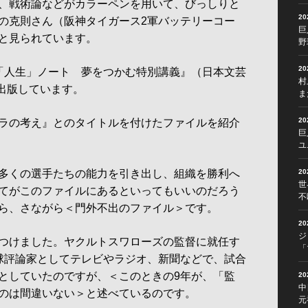
、戦術論などがカラーペンを用いて、びっしりと
2
の克則さん（阪神タイガース2軍バッテリーコー
巨
と見られています。
野
2
「人生」ノート 夢をつかむ特別講義』（日本文芸
村
に出版しています。
ま
2
ラの考え』とのタイトルを付けたファイルを紹介
巨
ユ
多くの選手たちの能力を引き出し、組織を勝利へ
2
世
てがこのファイルにあるといってもいいのだろう
不
ら、さながら＜門外不出のファイル＞です。
2
ジ
つけました。ヤクルトスワローズの監督に就任す
「
球評論家としてテレビやラジオ、新聞などで、試合
としていたのですが、＜このときの9年が、「監
2
中
のは間違いない＞と述べているのです。
元