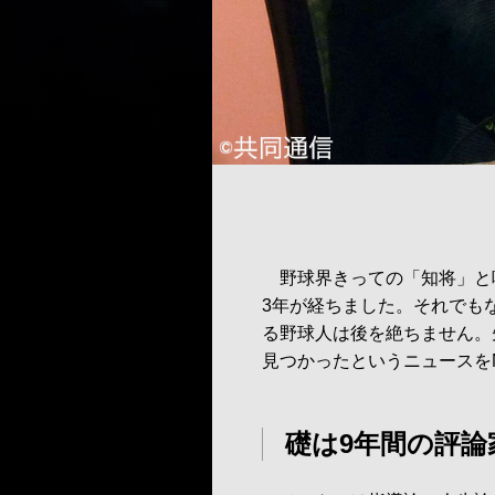
野球界きっての「知将」と
3年が経ちました。それでも
る野球人は後を絶ちません。
見つかったというニュースを
礎は9年間の評論