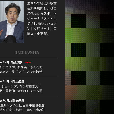
国内外で幅広い取材
活動を展開し、独自
の視点からスポーツ
ジャーナリストとし
て切れ味のよいコメ
ントを繰り出す。毎
週火・金更新。
BACK NUMBER
026年8月7日(金)更新
NEW
ルチで活躍。板東英二さん死去
燃えよドラゴンズ」とその時代
026年7月31日(金)更新
・ジョーンズ、米野球殿堂入り
将・星野仙一が称えたチーム愛
026年7月24日(金)更新
独立リーグの出世頭”角中勝也引退
辺から這い上がり、首位打者2度