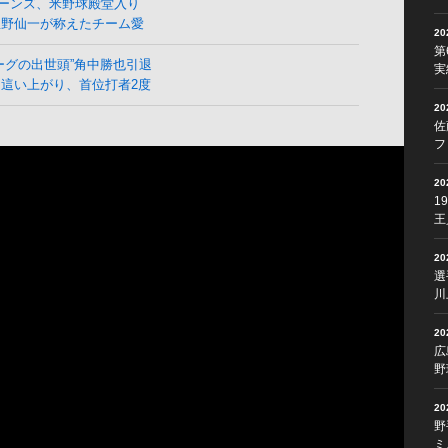
ーンズ、米野球殿堂入り
星野仙一が称えたチーム愛
2
第
ーグの出世頭”角中勝也引退
実
這い上がり、首位打者2度
2
佐
フ
2
1
王
2
選
川
2
広
野
2
野
ミ