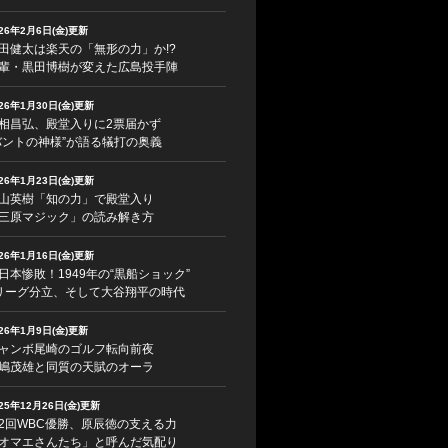
026年2月6日(金)更新
田健太は楽天の「無形の力」か!?
輩・黒田博樹が変えた広島投手陣
026年1月30日(金)更新
相昌弘、殿堂入りに2票届かず
バントの神様”が語る犠打の奥義
026年1月23日(金)更新
山英樹「知の力」で殿堂入り
三原マジック」の読み解き方
026年1月16日(金)更新
日本惨敗！1949年の“黒船ショック”
リーグ分立、そして大谷翔平の時代
026年1月9日(金)更新
ャンボ尾崎のゴルフ転向前夜
嶋茂雄と同質の天賦のオーラ
025年12月26日(金)更新
2回WBC優勝、原辰徳の支える力
オマエさんたち」と呼んだ気配り