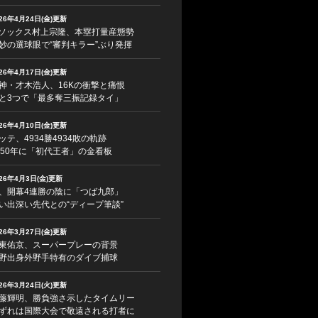
026年4月24日(金)更新
ソックス村上宗隆、本塁打量産態勢
妙の選球眼で“審判キラー”ぶり発揮
026年4月17日(金)更新
神・才木浩人、16Kの衝撃と痛恨
と3つで「最多奪三振記録タイ」
026年4月10日(金)更新
ッテ、4934勝4934敗の軌跡
950年に「初代王者」の金看板
026年4月3日(金)更新
、開幕4連勝の陰に「つば九郎」
い出深い先代との“ディープ筆談”
026年3月27日(金)更新
東佑京、スーパープレーの背景
野出身外野手特有のダイブ捕球
026年3月24日(火)更新
藤輝明、勝負強さ示したタイムリー
ずれは国際大会で敬遠される打者に