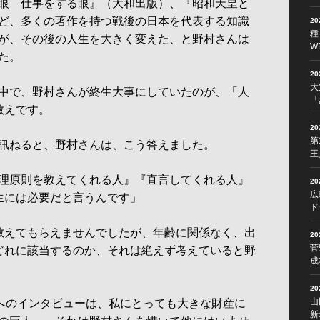
眼 仕事をする眼』（大和出版）、『昭和天皇と
ど、多くの著作を持つ戦後の日本を代表する知識
2
種
が、その後の人生を大きく変えた、と野村さんは
W
た。
2
大
中で、野村さんが終生大事にしていたのが、「人
「
教えです。
2
第
訊ねると、野村さんは、こう答えました。
王
理原則を教えてくれる人』『直言してくれる人』
2
広
生には必要だと言うんです」
ド
教えてもらえませんでしたが、年齢に関係なく、出
2
菅
どれに該当するのか、それは絶えず考えていると野
成
2
山
へのインタビューは、私にとっても大きな財産に
新