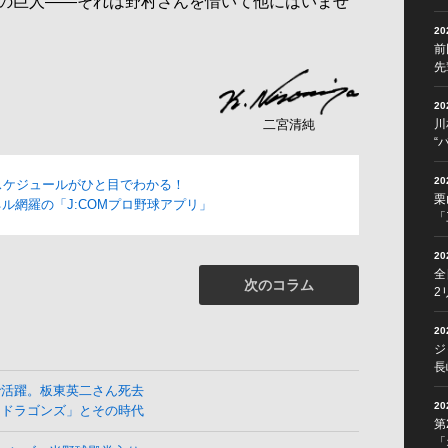
の巨人――それは野村さんを惜いて他にはいませ
2
前
先
2
川
二宮清純
“
2
スケジュールがひと目でわかる！
栗
ル網羅の「J:COMプロ野球アプリ」
「
2
全
次のコラム
2
2
ジ
長
で活躍。板東英二さん死去
2
よドラゴンズ」とその時代
第
「