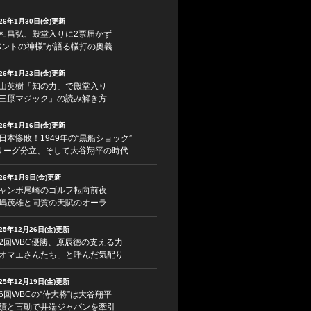
026年1月30日(金)更新
相昌弘、殿堂入りに2票届かず
バントの神様”が語る犠打の奥義
026年1月23日(金)更新
山英樹「知の力」で殿堂入り
三原マジック」の読み解き方
026年1月16日(金)更新
日本惨敗！1949年の“黒船ショック”
リーグ分立、そして大谷翔平の時代
026年1月9日(金)更新
ャンボ尾崎のゴルフ転向前夜
嶋茂雄と同質の天賦のオーラ
025年12月26日(金)更新
2回WBC優勝、原辰徳の支える力
オマエさんたち」と呼んだ気配り
025年12月19日(金)更新
6回WBCの“侍大将”は大谷翔平
績と言動で井端ジャパンを牽引