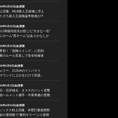
026年5月29日(金)更新
上宗隆、MLB新人王候補に浮上
たぞろ新人王資格論争勃発か!?
026年5月22日(金)更新
人OB堀内恒夫が投じた“大きな一石”
ニホーム“背ネーム”はありかなしか
026年5月15日(金)更新
界初！「危険スイング」に罰則
断のルール見直しで安全性確保
026年5月8日(金)更新
ェリー、213cmのインパクト
マウンドに上がるだけで武器」
026年5月1日(金)更新
日・石伊雄太、オスナのバット直撃
祖ヘルメット捕手・中尾孝義の受難
026年4月24日(金)更新
ソックス村上宗隆、本塁打量産態勢
妙の選球眼で“審判キラー”ぶり発揮