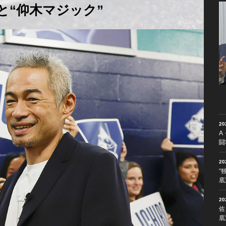
と“仰木マジック”
2
A
闘
2
“
底
2
佐
底