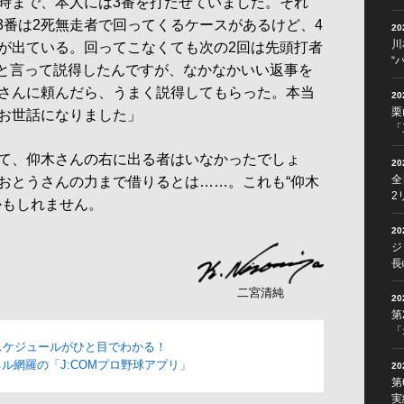
時まで、本人には3番を打たせていました。それ
3番は2死無走者で回ってくるケースがあるけど、4
2
川
が出ている。回ってこなくても次の2回は先頭打者
“
”と言って説得したんですが、なかなかいい返事を
さんに頼んだら、うまく説得してもらった。本当
2
栗
お世話になりました」
「
て、仰木さんの右に出る者はいなかったでしょ
2
全
おとうさんの力まで借りるとは……。これも“仰木
2
かもしれません。
2
ジ
長
二宮清純
2
第
「
スケジュールがひと目でわかる！
ル網羅の「J:COMプロ野球アプリ」
2
第
実