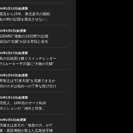
026年3月13日(金)更新
震災から15年、東北楽天の挑戦
あの時の記憶を風化させない」
026年3月6日(金)更新
1回WBC“激動の19日間”の記憶
貞治の“右腕”が語る苦悩と栄光
026年2月27日(金)更新
島の伝統受け継ぐスイッチヒッター
ラ1ルーキー平川蓮に“大物の片鱗”
026年2月20日(金)更新
野智之は“打者天国”を克服できるか
功のカギは低めへの丁寧な投げ分け
026年2月13日(金)更新
田哲人、16年目のサード転向
ポジションの「傾向と対策」
026年2月6日(金)更新
田健太は楽天の「無形の力」か!?
輩・黒田博樹が変えた広島投手陣