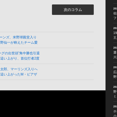
2
次のコラム
佐
フ
2
1
ーンズ、米野球殿堂入り
王
星野仙一が称えたチーム愛
2
選
ーグの出世頭”角中勝也引退
川
這い上がり、首位打者2度
2
麟太郎、マーリンズ入りへ
広
ら這い上がったM・ピアザ
野
2
野
ミ
2
ホ
小