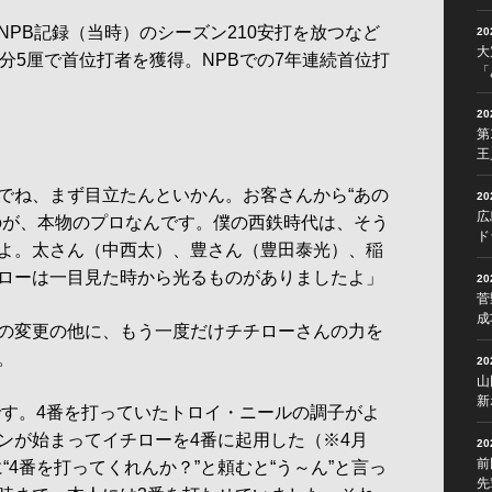
PB記録（当時）のシーズン210安打を放つなど
2
大
分5厘で首位打者を獲得。NPBでの7年連続首位打
「
2
第
王
でね、まず目立たんといかん。お客さんから“あの
2
広
のが、本物のプロなんです。僕の西鉄時代は、そう
ド
よ。太さん（中西太）、豊さん（豊田泰光）、稲
ローは一目見た時から光るものがありましたよ」
2
菅
成
の変更の他に、もう一度だけチチローさんの力を
。
2
山
新
です。4番を打っていたトロイ・ニールの調子がよ
ンが始まってイチローを4番に起用した（※4月
2
前
に“4番を打ってくれんか？”と頼むと“う～ん”と言っ
先