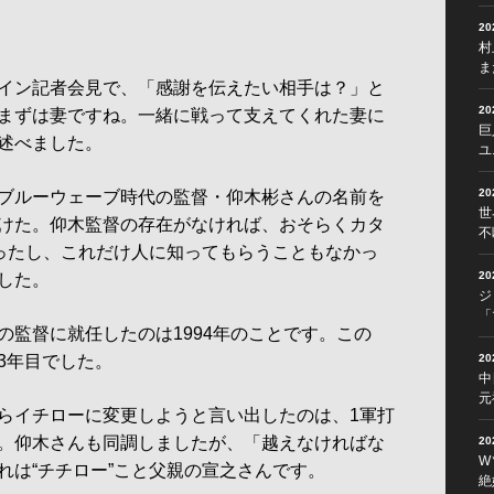
2
村
ま
イン記者会見で、「感謝を伝えたい相手は？」と
2
まずは妻ですね。一緒に戦って支えてくれた妻に
巨
述べました。
ユ
2
ブルーウェーブ時代の監督・仰木彬さんの名前を
世
けた。仰木監督の存在がなければ、おそらくカタ
不
かったし、これだけ人に知ってもらうこともなかっ
2
した。
ジ
「
監督に就任したのは1994年のことです。この
3年目でした。
2
中
元
らイチローに変更しようと言い出したのは、1軍打
。仰木さんも同調しましたが、「越えなければな
2
W
れは“チチロー”こと父親の宣之さんです。
絶