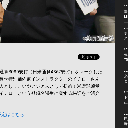
2
豪
M
2
ホ
ス
2
橋
7
2
算3089安打（日米通算4367安打）をマークした
指
長付特別補佐兼インストラクターのイチローさん
ま
人として、いやアジア人として初めて米野球殿堂
2
イチローという登録名誕生に関する秘話をご紹介
下
西
予定はこちら
2
巨
野