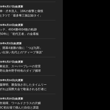
026年4月17日(金)更新
神・才木浩人、16Kの衝撃と痛恨
と3つで「最多奪三振記録タイ」
026年4月10日(金)更新
ッテ、4934勝4934敗の軌跡
950年に「初代王者」の金看板
026年4月3日(金)更新
、開幕4連勝の陰に「つば九郎」
い出深い先代との“ディープ筆談”
026年3月27日(金)更新
東佑京、スーパープレーの背景
野出身外野手特有のダイブ捕球
026年3月24日(火)更新
藤輝明、勝負強さ示したタイムリー
ずれは国際大会で敬遠される打者に
026年3月20日(金)更新
市篤暉、ワールドクラスの片鱗
BC初出場で掴んだ自信と課題