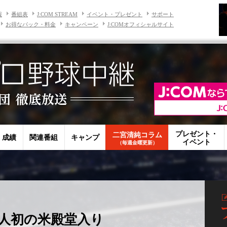
報
番組表
J:COM STREAM
イベント・プレゼント
サポート
お得なパック・料金
キャンペーン
J:COMオフィシャルサイト
プレゼント・
二宮清純コラム
・成績
関連番組
キャンプ
イベント
（毎週金曜更新）
人初の米殿堂入り