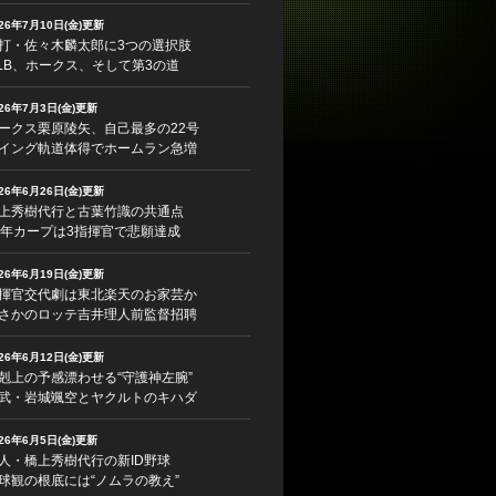
026年7月10日(金)更新
打・佐々木麟太郎に3つの選択肢
LB、ホークス、そして第3の道
026年7月3日(金)更新
ークス栗原陵矢、自己最多の22号
イング軌道体得でホームラン急増
026年6月26日(金)更新
上秀樹代行と古葉竹識の共通点
5年カープは3指揮官で悲願達成
026年6月19日(金)更新
揮官交代劇は東北楽天のお家芸か
さかのロッテ吉井理人前監督招聘
026年6月12日(金)更新
剋上の予感漂わせる“守護神左腕”
武・岩城颯空とヤクルトのキハダ
026年6月5日(金)更新
人・橋上秀樹代行の新ID野球
球観の根底には“ノムラの教え”