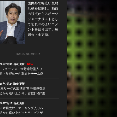
国内外で幅広い取材
活動を展開し、独自
の視点からスポーツ
ジャーナリストとし
て切れ味のよいコメ
ントを繰り出す。毎
週火・金更新。
BACK NUMBER
026年7月31日(金)更新
NEW
・ジョーンズ、米野球殿堂入り
将・星野仙一が称えたチーム愛
026年7月24日(金)更新
独立リーグの出世頭”角中勝也引退
辺から這い上がり、首位打者2度
026年7月17日(金)更新
々木麟太郎、マーリンズ入りへ
辺から這い上がったM・ピアザ