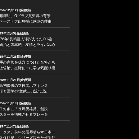
025年12月12日(金)更新
藤輝明、Gグラブ賞受賞の背景
ァースト大山悠輔に感謝の理由
025年12月5日(金)更新
976年“長嶋巨人”初V支えたOH砲
貞治と張本勲、友情とライバル心
025年11月28日(金)更新
手の家族を味方につけた名将たち
上哲治、星野仙一に学ぶ気配り術
025年11月21日(金)更新
島初優勝の立役者ホプキンス
球と医学の“文武二刀流”伝説
025年11月14日(金)更新
手対象に「長嶋茂雄賞」創設
スターを彷彿させるプレーを
025年11月7日(金)更新
ークス、前年の屈辱晴らす日本一
久保裕紀、シリーズ決めた好采配