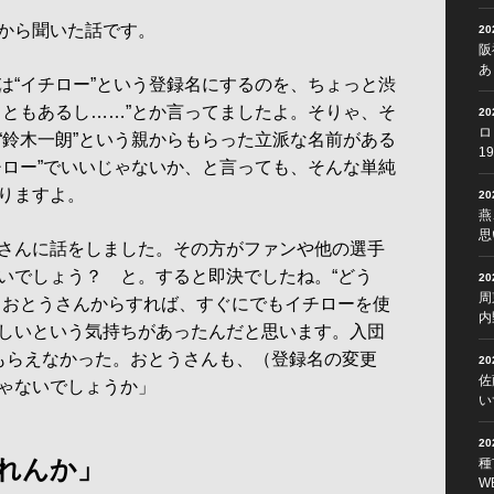
から聞いた話です。
2
阪
あ
は“イチロー”という登録名にするのを、ちょっと渋
こともあるし……”とか言ってましたよ。そりゃ、そ
2
ロ
“鈴木一朗”という親からもらった立派な名前がある
1
チロー”でいいじゃないか、と言っても、そんな単純
りますよ。
2
燕
思
さんに話をしました。その方がファンや他の選手
いでしょう？ と。すると即決でしたね。“どう
2
周
。おとうさんからすれば、すぐにでもイチローを使
内
しいという気持ちがあったんだと思います。入団
もらえなかった。おとうさんも、（登録名の変更
2
佐
ゃないでしょうか」
い
2
れんか」
種
W