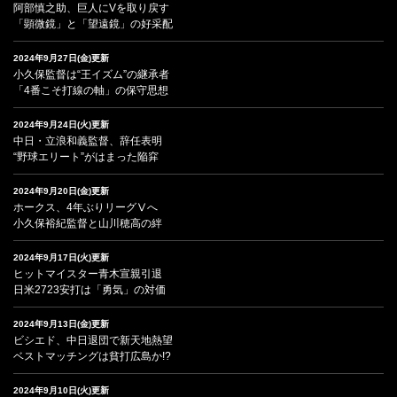
阿部慎之助、巨人にVを取り戻す
「顕微鏡」と「望遠鏡」の好采配
2024年9月27日(金)更新
小久保監督は“王イズム”の継承者
「4番こそ打線の軸」の保守思想
2024年9月24日(火)更新
中日・立浪和義監督、辞任表明
“野球エリート”がはまった陥穽
2024年9月20日(金)更新
ホークス、4年ぶりリーグⅤへ
小久保裕紀監督と山川穂高の絆
2024年9月17日(火)更新
ヒットマイスター青木宣親引退
日米2723安打は「勇気」の対価
2024年9月13日(金)更新
ビシエド、中日退団で新天地熱望
ベストマッチングは貧打広島か!?
2024年9月10日(火)更新