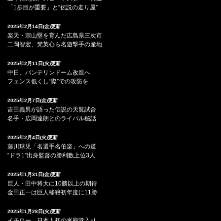
「1歩目が重要」と“伝説の走り屋”
2025年2月14日(金)更新
楽天・宗山塁を育んだ広島県三次市
二岡智宏、梵英心ら名遊撃手の産地
2025年2月11日(火)更新
中日、バンテリンドーム改造へ
フェンス低くし“際”での攻防を
2025年2月7日(金)更新
吉田義男が語った伝説の天覧試合
名手・広岡達朗とのライバル秘話
2025年2月4日(火)更新
藤川球児「名選手名伯楽」への道
“ドラ1”出身監督の勝利数上位3人
2025年1月31日(金)更新
巨人・田中将大に10勝以上の期待
金田正一は巨人移籍初年度に11勝
2025年1月28日(火)更新
イチロー、日本人初の米殿堂入り