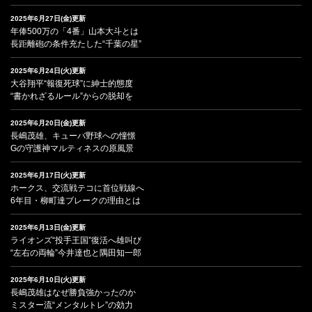
2025年6月27日(金)更新
年俸500万の「4番」山本大斗とは
長距離砲の条件充たした“千葉の星”
2025年6月24日(火)更新
大谷翔平“報復死球”に紳士的態度
“書かれざるルール”からの脱却を
2025年6月20日(金)更新
長嶋茂雄、キューバ野球への憧憬
Gの守護神マルティネスの原風景
2025年6月17日(火)更新
ホークス、交流戦テコに首位戦線へ
6年目・柳町達ブレークの理由とは
2025年6月13日(金)更新
ライオンズ“投手王国”復活へ雄叫び
“左右の両輪”今井達也と隅田知一郎
2025年6月10日(火)更新
長嶋茂雄はなぜ勝負強かったのか
ミスター流“メンタルトレ”の効力