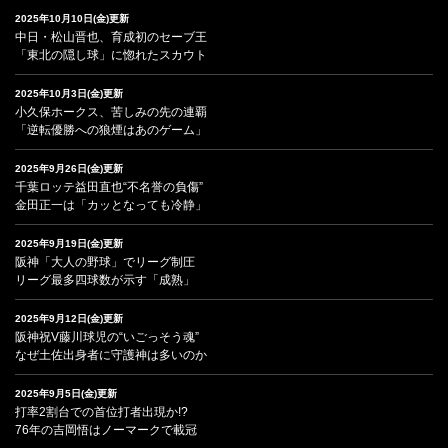
2025年10月10日(金)更新
中日・松山晋也、育成初のセーブ王
「東北の隠し球」に惚れたスカウト
2025年10月3日(金)更新
小久保ホークス、苦しみの先の連覇
「逆転優勝への狼煙はあのゲーム」
2025年9月26日(金)更新
千葉ロッテ益田直也“不名誉の負傷”
金田正一は「カッとなっても冷静」
2025年9月19日(金)更新
阪神「大人の野球」でリーグ制圧
リーグ最多四球数が示す「成熟」
2025年9月12日(金)更新
阪神祝V藤川球児の“いごっそう魂”
なぜ土佐出身者に守護神は多いのか
2025年9月5日(金)更新
打率2割台での首位打者出現か!?
76年の吉岡悟はノーマークで載冠