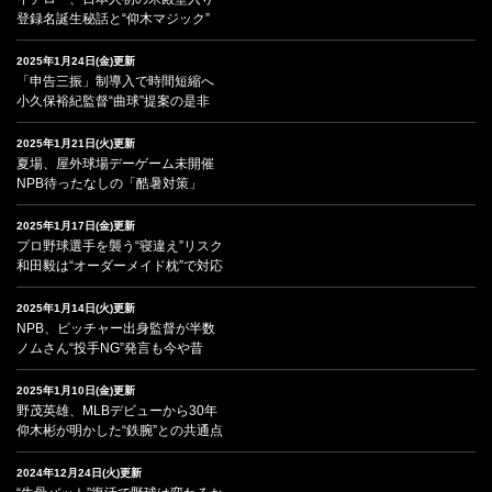
登録名誕生秘話と“仰木マジック”
2025年1月24日(金)更新
「申告三振」制導入で時間短縮へ
小久保裕紀監督“曲球”提案の是非
2025年1月21日(火)更新
夏場、屋外球場デーゲーム未開催
NPB待ったなしの「酷暑対策」
2025年1月17日(金)更新
プロ野球選手を襲う“寝違え”リスク
和田毅は“オーダーメイド枕”で対応
2025年1月14日(火)更新
NPB、ピッチャー出身監督が半数
ノムさん“投手NG”発言も今や昔
2025年1月10日(金)更新
野茂英雄、MLBデビューから30年
仰木彬が明かした“鉄腕”との共通点
2024年12月24日(火)更新