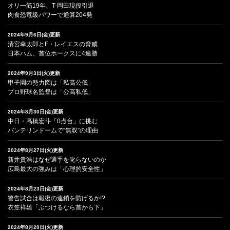
オリ一筋19年、T-岡田現役引退
肉食恐竜級パワーで通算204発
2024年9月6日(金)更新
清宮幸太郎とF・レイエスの脅威
日本ハム、首位ホークスに4連勝
2024年9月3日(火)更新
甲子園の勢力図は「私高公低」
プロ野球名監督は「公高私低」
2024年8月30日(金)更新
中日・髙橋宏斗「0点台」に挑む
バンテリンドームで“無双”の理由
2024年8月27日(火)更新
新井貴浩はなぜ選手を叱らないのか
広島最大の強みは「心理的安全性」
2024年8月23日(金)更新
警告試合は報復の連鎖を防げるか!?
衣笠祥雄「ぶつけるなら首から下」
2024年8月20日(火)更新