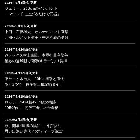
2026年5月8日(金)更新
ジェリー、213cmのインパクト
「マウンドに上がるだけで武器」
2026年5月1日(金)更新
中日・石伊雄太、オスナのバット直撃
元祖ヘルメット捕手・中尾孝義の受難
2026年4月24日(金)更新
Wソックス村上宗隆、本塁打量産態勢
絶妙の選球眼で“審判キラー”ぶり発揮
2026年4月17日(金)更新
阪神・才木浩人、16Kの衝撃と痛恨
あと3つで「最多奪三振記録タイ」
2026年4月10日(金)更新
ロッテ、4934勝4934敗の軌跡
1950年に「初代王者」の金看板
2026年4月3日(金)更新
燕、開幕4連勝の陰に「つば九郎」
思い出深い先代との“ディープ筆談”