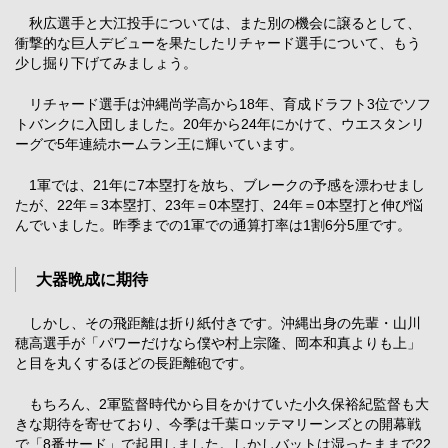
秋広選手と大江投手については、また別の機会に譲るとして、
衝撃的な巨人デビューを果たしたリチャード選手について、もう
少し掘り下げてみましょう。
リチャード選手は沖縄尚学高から18年、育成ドラフト3位でソフ
トバンクに入団しました。20年から24年にかけて、ウエスタンリ
ーグで5年連続ホームラン王に輝いています。
1軍では、21年に7本塁打を放ち、ブレークの予感を漂わせまし
たが、22年＝3本塁打、23年＝0本塁打、24年＝0本塁打と伸び悩
んでいました。昨季までの1軍での通算打率は1割6分5厘です。
大器晩成に期待
しかし、その飛距離は折り紙付きです。沖縄出身の先輩・山川
穂高選手が「パワーだけなら僕や村上宗隆、岡本和真よりも上」
と目を丸くするほどの長距離砲です。
もちろん、2軍監督時代から目をかけていた小久保裕紀監督も大
きな期待を寄せており、今季は千葉ロッテマリーンズとの開幕戦
で「8番サード」で起用しました。しかしバットは湿ったままで22