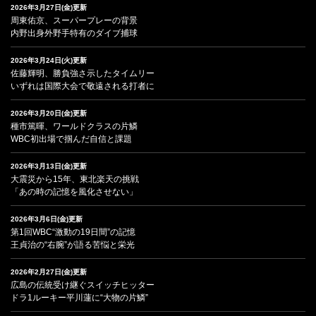
2026年3月27日(金)更新
周東佑京、スーパープレーの背景
内野出身外野手特有のダイブ捕球
2026年3月24日(火)更新
佐藤輝明、勝負強さ示したタイムリー
いずれは国際大会で敬遠される打者に
2026年3月20日(金)更新
種市篤暉、ワールドクラスの片鱗
WBC初出場で掴んだ自信と課題
2026年3月13日(金)更新
大震災から15年、東北楽天の挑戦
「あの時の記憶を風化させない」
2026年3月6日(金)更新
第1回WBC“激動の19日間”の記憶
王貞治の“右腕”が語る苦悩と栄光
2026年2月27日(金)更新
広島の伝統受け継ぐスイッチヒッター
ドラ1ルーキー平川蓮に“大物の片鱗”