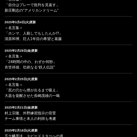
「自分はプレーで批判を見返す」
新庄剛志の“アメリカンドリーム”
2025年3月4日(火)更新
＜名言集＞
「ホンマ、人殺しでもしたんか!?」
清原和博、巨人1年目の希望と葛藤
2025年2月28日(金)更新
＜名言集＞
「24時間の中の、わずか何秒」
衣笠祥雄、壮絶なる“鉄人伝説”
2025年2月25日(火)更新
＜名言集＞
「尻の穴から煙が出るまで吸え」
大器を覚醒させた長嶋茂雄の一喝
2025年2月21日(金)更新
村上宗隆、外野練習指示の背景
チーム事情と本人の利得も考慮
2025年2月18日(火)更新
五十幡亮汰、スピードスターへの道