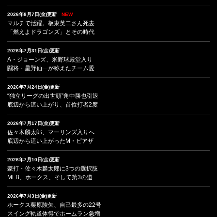
2026年8月7日(金)更新
NEW
マルチで活躍。板東英二さん死去
「燃えよドラゴンズ」とその時代
2026年7月31日(金)更新
A・ジョーンズ、米野球殿堂入り
闘将・星野仙一が称えたチーム愛
2026年7月24日(金)更新
“独立リーグの出世頭”角中勝也引退
底辺から這い上がり、首位打者2度
2026年7月17日(金)更新
佐々木麟太郎、マーリンズ入りへ
底辺から這い上がったM・ピアザ
2026年7月10日(金)更新
豪打・佐々木麟太郎に3つの選択肢
MLB、ホークス、そして第3の道
2026年7月3日(金)更新
ホークス栗原陵矢、自己最多の22号
スイング軌道体得でホームラン急増