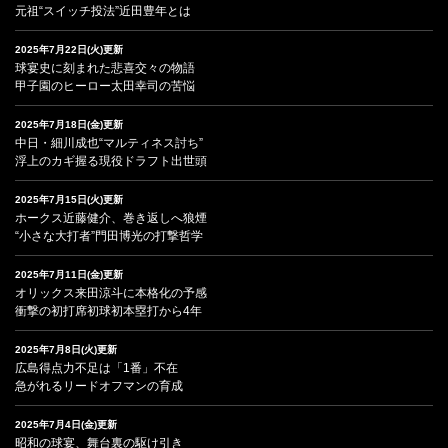
元祖“スイッチ投法”近田豊年とは
2025年7月22日(火)更新
球宴史に刻まれた悲喜交々の物語
甲子園のヒーロー太田幸司の苦悩
2025年7月18日(金)更新
中日・細川成也“マルティネス討ち”
浮上のカギ握る現役ドラフト出世頭
2025年7月15日(火)更新
ホークス近藤健介、巻き返しへ狼煙
“小さな大打者”門田博光の打撃哲学
2025年7月11日(金)更新
オリックス来田涼斗に本格化の予感
衝撃の初打席初球初本塁打から4年
2025年7月8日(火)更新
広島得点力不足は「1番」不在
急がれるリードオフマンの育成
2025年7月4日(金)更新
昭和の球宴、舞台裏の駆け引き