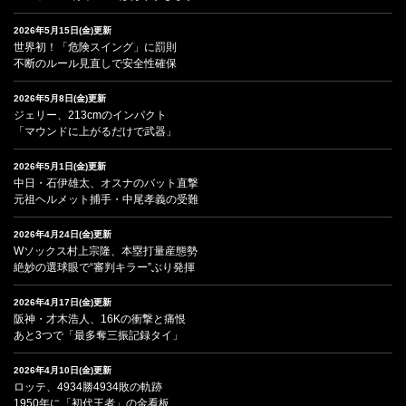
2026年5月15日(金)更新
世界初！「危険スイング」に罰則
不断のルール見直しで安全性確保
2026年5月8日(金)更新
ジェリー、213cmのインパクト
「マウンドに上がるだけで武器」
2026年5月1日(金)更新
中日・石伊雄太、オスナのバット直撃
元祖ヘルメット捕手・中尾孝義の受難
2026年4月24日(金)更新
Wソックス村上宗隆、本塁打量産態勢
絶妙の選球眼で“審判キラー”ぶり発揮
2026年4月17日(金)更新
阪神・才木浩人、16Kの衝撃と痛恨
あと3つで「最多奪三振記録タイ」
2026年4月10日(金)更新
ロッテ、4934勝4934敗の軌跡
1950年に「初代王者」の金看板