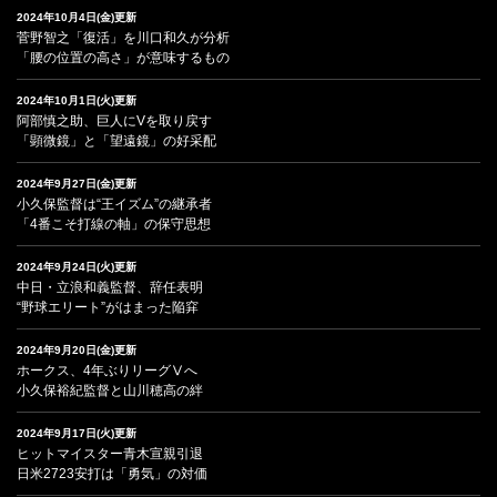
2024年10月4日(金)更新
菅野智之「復活」を川口和久が分析
「腰の位置の高さ」が意味するもの
2024年10月1日(火)更新
阿部慎之助、巨人にVを取り戻す
「顕微鏡」と「望遠鏡」の好采配
2024年9月27日(金)更新
小久保監督は“王イズム”の継承者
「4番こそ打線の軸」の保守思想
2024年9月24日(火)更新
中日・立浪和義監督、辞任表明
“野球エリート”がはまった陥穽
2024年9月20日(金)更新
ホークス、4年ぶりリーグⅤへ
小久保裕紀監督と山川穂高の絆
2024年9月17日(火)更新
ヒットマイスター青木宣親引退
日米2723安打は「勇気」の対価