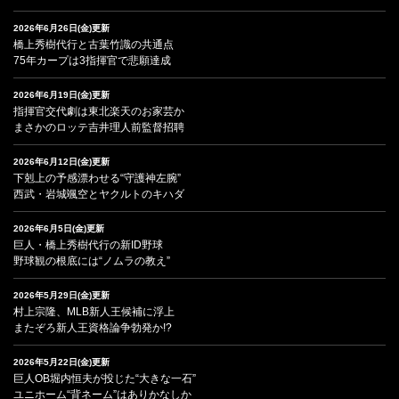
2026年6月26日(金)更新
橋上秀樹代行と古葉竹識の共通点
75年カープは3指揮官で悲願達成
2026年6月19日(金)更新
指揮官交代劇は東北楽天のお家芸か
まさかのロッテ吉井理人前監督招聘
2026年6月12日(金)更新
下剋上の予感漂わせる“守護神左腕”
西武・岩城颯空とヤクルトのキハダ
2026年6月5日(金)更新
巨人・橋上秀樹代行の新ID野球
野球観の根底には“ノムラの教え”
2026年5月29日(金)更新
村上宗隆、MLB新人王候補に浮上
またぞろ新人王資格論争勃発か!?
2026年5月22日(金)更新
巨人OB堀内恒夫が投じた“大きな一石”
ユニホーム“背ネーム”はありかなしか