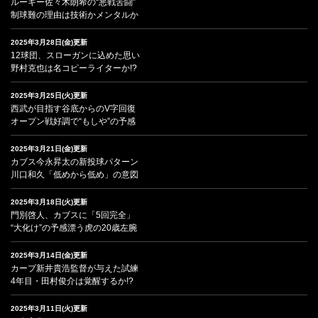
ルーキー佐々木朗希の“悪戦苦闘”
制球難の理由は技術かメンタルか
2025年3月28日(金)更新
12球団、スローガンに込めた思い
野村克也は名コピーライターか!?
2025年3月25日(火)更新
西武が目指す谷底からのV字回復
オープン戦好調で“もしや”の予感
2025年3月21日(金)更新
カブス今永昇太の新投球パターン
川口和久「低めから低め」の意図
2025年3月18日(火)更新
門別啓人、カブスに「5回完全」
“大化け”の予感漂う虎の20歳左腕
2025年3月14日(金)更新
カープ新井貴浩監督が与えた試練
4年目・田村俊介は覚醒するか!?
2025年3月11日(火)更新