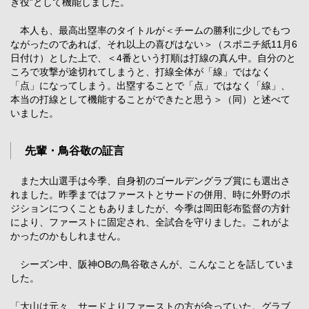
ぎ役”として機能しました。
本人も、最高出塁率のタイトルが＜チームの勝利に少しでもつ
ながったのであれば、それ以上の喜びはない＞（スポニチ紙11月6
日付け）とした上で、＜4番という打順は打線の真ん中。自分のと
ころで攻撃が途切れてしまうと、打線全体が「線」ではなく
「点」になってしまう。出塁することで「点」ではなく「線」、
本当の打線として機能することができたと思う＞（同）と述べて
いました。
先輩・鳥谷敬の証言
また大山選手は今季、自身初のゴールデングラブ賞にも選出さ
れました。昨季まではファーストとサードの併用、時に外野のポ
ジションにつくこともありましたが、今季は岡田彰布監督の方針
により、ファーストに固定され、全試合を守りました。これがよ
かったのかもしれません。
シーズン中、阪神OBの鳥谷敬さんが、こんなことを話していま
した。
「大山は元々、サードよりファーストの方が合っていた。グラブ