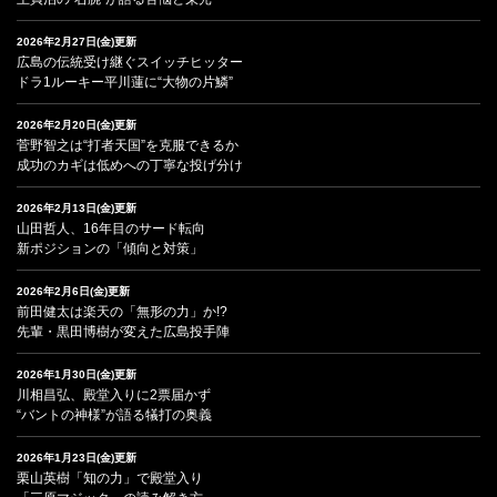
2026年2月27日(金)更新
広島の伝統受け継ぐスイッチヒッター
ドラ1ルーキー平川蓮に“大物の片鱗”
2026年2月20日(金)更新
菅野智之は“打者天国”を克服できるか
成功のカギは低めへの丁寧な投げ分け
2026年2月13日(金)更新
山田哲人、16年目のサード転向
新ポジションの「傾向と対策」
2026年2月6日(金)更新
前田健太は楽天の「無形の力」か!?
先輩・黒田博樹が変えた広島投手陣
2026年1月30日(金)更新
川相昌弘、殿堂入りに2票届かず
“バントの神様”が語る犠打の奥義
2026年1月23日(金)更新
栗山英樹「知の力」で殿堂入り