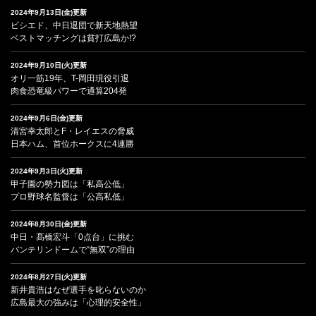
2024年9月13日(金)更新
ビシエド、中日退団で新天地熱望
ベストマッチングは貧打広島か!?
2024年9月10日(火)更新
オリ一筋19年、T-岡田現役引退
肉食恐竜級パワーで通算204発
2024年9月6日(金)更新
清宮幸太郎とF・レイエスの脅威
日本ハム、首位ホークスに4連勝
2024年9月3日(火)更新
甲子園の勢力図は「私高公低」
プロ野球名監督は「公高私低」
2024年8月30日(金)更新
中日・髙橋宏斗「0点台」に挑む
バンテリンドームで“無双”の理由
2024年8月27日(火)更新
新井貴浩はなぜ選手を叱らないのか
広島最大の強みは「心理的安全性」