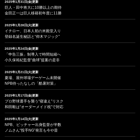
2025年1月31日(金)更新
巨人・田中将大に10勝以上の期待
金田正一は巨人移籍初年度に11勝
2025年1月28日(火)更新
イチロー、日本人初の米殿堂入り
登録名誕生秘話と“仰木マジック”
2025年1月24日(金)更新
「申告三振」制導入で時間短縮へ
小久保裕紀監督“曲球”提案の是非
2025年1月21日(火)更新
夏場、屋外球場デーゲーム未開催
NPB待ったなしの「酷暑対策」
2025年1月17日(金)更新
プロ野球選手を襲う“寝違え”リスク
和田毅は“オーダーメイド枕”で対応
2025年1月14日(火)更新
NPB、ピッチャー出身監督が半数
ノムさん“投手NG”発言も今や昔