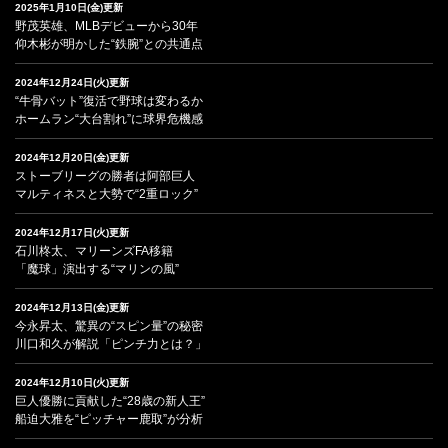
2025年1月10日(金)更新
野茂英雄、MLBデビューから30年
仰木彬が明かした“鉄腕”との共通点
2024年12月24日(火)更新
“牛骨バット”復活で野球は変わるか
ホームラン“大台割れ”に球界危機感
2024年12月20日(金)更新
ストーブリーグの勝者は阿部巨人
マルティネスと大勢で“2重ロック”
2024年12月17日(火)更新
石川柊太、マリーンズFA移籍
「魔球」演出する“マリンの風”
2024年12月13日(金)更新
今永昇太、驚異の“スピン量”の秘密
川口和久が解説「ピンチ力とは？」
2024年12月10日(火)更新
巨人優勝に貢献した“28歳の新人王”
船迫大雅を“ピッチャー鹿取”が分析