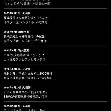
“左右の両輪”今井達也と隅田知一郎
2025年6月10日(火)更新
長嶋茂雄はなぜ勝負強かったのか
ミスター流“メンタルトレ”の効力
2025年6月6日(金)更新
長嶋茂雄と松井秀喜の「4番道」
完璧な「音」を求めて“千日修行”
2025年6月3日(火)更新
広島“交流戦弱者”返上なるか!?
カギ握るファビアンとモンテロ
2025年5月30日(金)更新
浅村栄斗、平成生まれ初の2000安打
直前に連続試合出場ストップの試練
2025年5月27日(火)更新
日ハム宮西尚生の「非認知能力」
880試合連続救援登板記録の価値
2025年5月23日(金)更新
巨人・坂本勇人、復活への条件