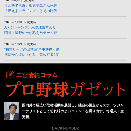
2026年8月7日(金)更新
マルチで活躍。板東英二さん死去
「燃えよドラゴンズ」とその時代
2026年7月31日(金)更新
A・ジョーンズ、米野球殿堂入り
闘将・星野仙一が称えたチーム愛
2026年7月24日(金)更新
“独立リーグの出世頭”角中勝也引退
底辺から這い上がり、首位打者2度
国内外で幅広い取材活動を展開し、独自の視点からスポーツジャ
ーナリストとして切れ味のよいコメントを繰り出す。毎週火・金
更新。
BACK NUMBER