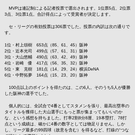
MVPは連記制による記者投票で選出されます。1位票5点、2位票
3点、3位票1点。合計得点によって受賞者が決定します。
セ・リーグの有効投票は306票でした。投票の内訳は次の通りで
す。
1位・村上頌樹 653点（85、61、45）阪神
2位・近本光司 499点（57、61、31）阪神
3位・大山悠輔 490点（63、42、49）阪神
4位・岩崎 優 417点（56、35、32）阪神
5位・東 克樹 181点（14、29、24）横浜DeNA
6位・中野拓夢 164点（15、23、20）阪神
100点以上のポイントを得たのは、この6人。そのうち5人が優勝
した阪神の選手でした。
個人的には、全試合で4番としてスタメンを張り、最高出塁率の
タイトルを獲得した大山選手にもっと票が集まってもいいのか
な、という感想を持ちました。打率2割8分8厘、19本塁打、78打
点という成績は、確かに4番の数字としては物足りません。しか
し、リーグ最多の99四球（故意を含む）を得るなど、打線の“つな