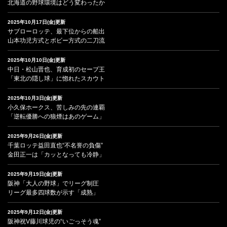
北海道の野球環境はどう変わったか
2025年10月17日(金)更新
サブローロッテ、最下位からの船出
山本功児方式とボビー方式の二刀流
2025年10月10日(金)更新
中日・松山晋也、育成初のセーブ王
「東北の隠し球」に惚れたスカウト
2025年10月3日(金)更新
小久保ホークス、苦しみの先の連覇
「逆転優勝への狼煙はあのゲーム」
2025年9月26日(金)更新
千葉ロッテ益田直也“不名誉の負傷”
金田正一は「カッとなっても冷静」
2025年9月19日(金)更新
阪神「大人の野球」でリーグ制圧
リーグ最多四球数が示す「成熟」
2025年9月12日(金)更新
阪神祝V藤川球児の“いごっそう魂”