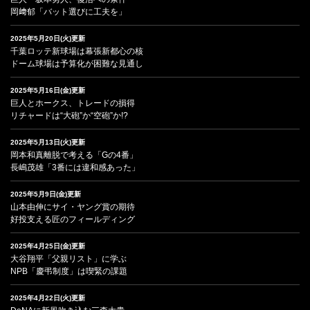
岡﨑郁「バット選びに工夫を」
2025年5月20日(火)更新
千葉ロッテ新球場は幕張新都心の核
ドーム球場は予算化が困難な見通し
2025年5月16日(金)更新
巨人とホークス、トレードの損得
リチャードは“大砲”か“空砲”か!?
2025年5月13日(火)更新
岡本和真離脱で考える「Gの4番」
長嶋茂雄「3番には違和感あった」
2025年5月9日(金)更新
山本由伸にサイ・ヤング賞の期待
好投支える匠のフィールディング
2025年4月25日(金)更新
大谷翔平「父親リスト」に学ぶ
NPB「慶弔制度」は喫緊の課題
2025年4月22日(火)更新