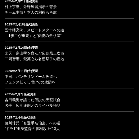
2025年2月21日(金)更新
村上宗隆、外野練習指示の背景
チーム事情と本人の利得も考慮
2025年2月18日(火)更新
五十幡亮汰、スピードスターへの道
「1歩目が重要」と“伝説の走り屋”
2025年2月14日(金)更新
楽天・宗山塁を育んだ広島県三次市
二岡智宏、梵英心ら名遊撃手の産地
2025年2月11日(火)更新
中日、バンテリンドーム改造へ
フェンス低くし“際”での攻防を
2025年2月7日(金)更新
吉田義男が語った伝説の天覧試合
名手・広岡達朗とのライバル秘話
2025年2月4日(火)更新
藤川球児「名選手名伯楽」への道
“ドラ1”出身監督の勝利数上位3人