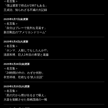
＜名言集＞
「僕は通算で得点が1967もある」
王貞治、知られざる不滅の大記録
2025年3月7日(金)更新
＜名言集＞
「自分はプレーで批判を見返す」
新庄剛志の“アメリカンドリーム”
2025年3月4日(火)更新
＜名言集＞
「ホンマ、人殺しでもしたんか!?」
清原和博、巨人1年目の希望と葛藤
2025年2月28日(金)更新
＜名言集＞
「24時間の中の、わずか何秒」
衣笠祥雄、壮絶なる“鉄人伝説”
2025年2月25日(火)更新
＜名言集＞
「尻の穴から煙が出るまで吸え」
大器を覚醒させた長嶋茂雄の一喝