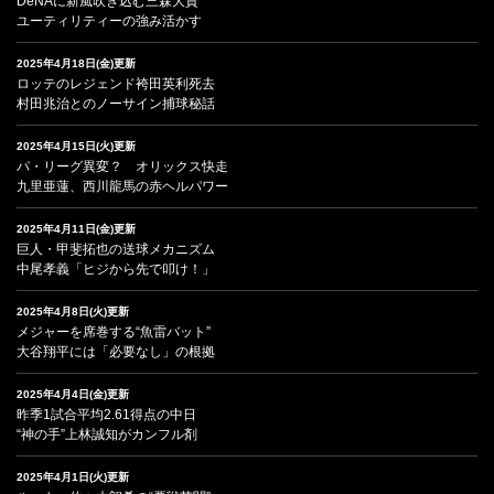
DeNAに新風吹き込む三森大貴
ユーティリティーの強み活かす
2025年4月18日(金)更新
ロッテのレジェンド袴田英利死去
村田兆治とのノーサイン捕球秘話
2025年4月15日(火)更新
パ・リーグ異変？ オリックス快走
九里亜蓮、西川龍馬の赤ヘルパワー
2025年4月11日(金)更新
巨人・甲斐拓也の送球メカニズム
中尾孝義「ヒジから先で叩け！」
2025年4月8日(火)更新
メジャーを席巻する“魚雷バット”
大谷翔平には「必要なし」の根拠
2025年4月4日(金)更新
昨季1試合平均2.61得点の中日
“神の手”上林誠知がカンフル剤
2025年4月1日(火)更新