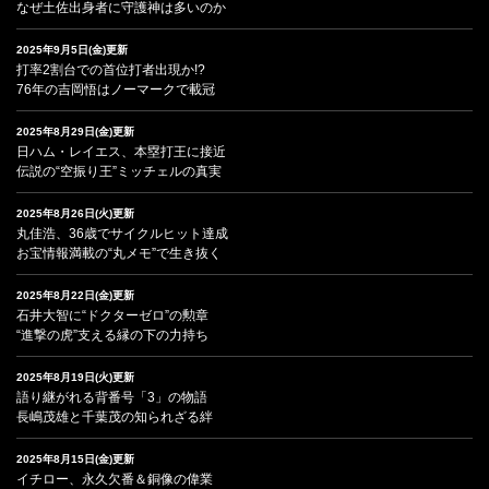
なぜ土佐出身者に守護神は多いのか
2025年9月5日(金)更新
打率2割台での首位打者出現か!?
76年の吉岡悟はノーマークで載冠
2025年8月29日(金)更新
日ハム・レイエス、本塁打王に接近
伝説の“空振り王”ミッチェルの真実
2025年8月26日(火)更新
丸佳浩、36歳でサイクルヒット達成
お宝情報満載の“丸メモ”で生き抜く
2025年8月22日(金)更新
石井大智に“ドクターゼロ”の勲章
“進撃の虎”支える縁の下の力持ち
2025年8月19日(火)更新
語り継がれる背番号「3」の物語
長嶋茂雄と千葉茂の知られざる絆
2025年8月15日(金)更新
イチロー、永久欠番＆銅像の偉業