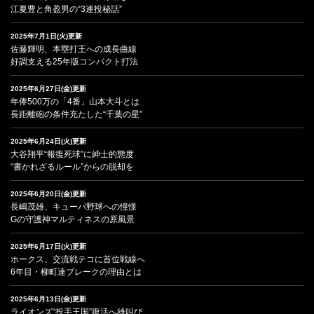
江夏豊と角盈男の“3連投秘話”
2025年7月1日(火)更新
佐藤輝明、本塁打王への成長曲線
好調支える25年版コンパクト打法
2025年6月27日(金)更新
年俸500万の「4番」山本大斗とは
長距離砲の条件充たした“千葉の星”
2025年6月24日(火)更新
大谷翔平“報復死球”に紳士的態度
“書かれざるルール”からの脱却を
2025年6月20日(金)更新
長嶋茂雄、キューバ野球への憧憬
Gの守護神マルティネスの原風景
2025年6月17日(火)更新
ホークス、交流戦テコに首位戦線へ
6年目・柳町達ブレークの理由とは
2025年6月13日(金)更新
ライオンズ“投手王国”復活へ雄叫び