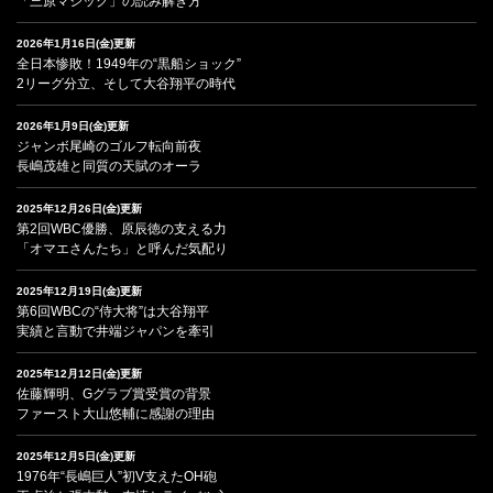
「三原マジック」の読み解き方
2026年1月16日(金)更新
全日本惨敗！1949年の“黒船ショック”
2リーグ分立、そして大谷翔平の時代
2026年1月9日(金)更新
ジャンボ尾崎のゴルフ転向前夜
長嶋茂雄と同質の天賦のオーラ
2025年12月26日(金)更新
第2回WBC優勝、原辰徳の支える力
「オマエさんたち」と呼んだ気配り
2025年12月19日(金)更新
第6回WBCの“侍大将”は大谷翔平
実績と言動で井端ジャパンを牽引
2025年12月12日(金)更新
佐藤輝明、Gグラブ賞受賞の背景
ファースト大山悠輔に感謝の理由
2025年12月5日(金)更新
1976年“長嶋巨人”初V支えたOH砲