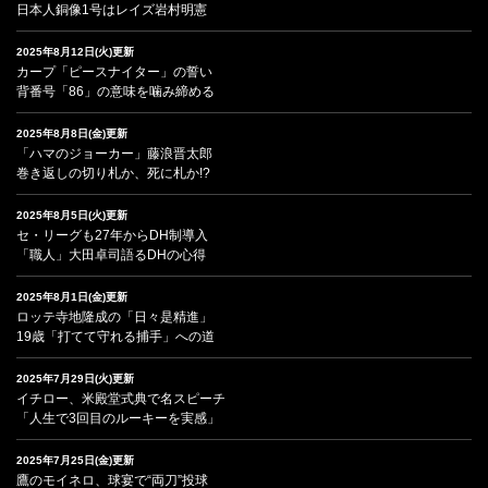
日本人銅像1号はレイズ岩村明憲
2025年8月12日(火)更新
カープ「ピースナイター」の誓い
背番号「86」の意味を噛み締める
2025年8月8日(金)更新
「ハマのジョーカー」藤浪晋太郎
巻き返しの切り札か、死に札か!?
2025年8月5日(火)更新
セ・リーグも27年からDH制導入
「職人」大田卓司語るDHの心得
2025年8月1日(金)更新
ロッテ寺地隆成の「日々是精進」
19歳「打てて守れる捕手」への道
2025年7月29日(火)更新
イチロー、米殿堂式典で名スピーチ
「人生で3回目のルーキーを実感」
2025年7月25日(金)更新
鷹のモイネロ、球宴で“両刀”投球