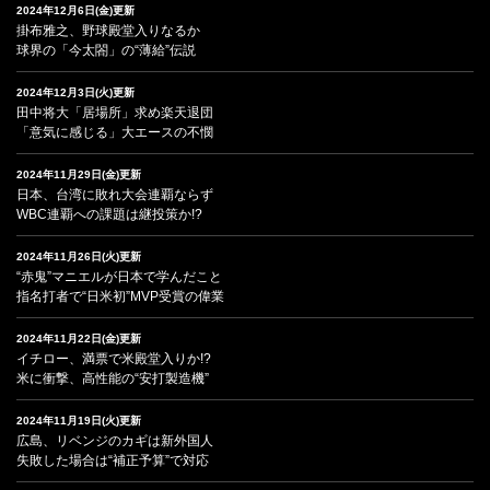
2024年12月6日(金)更新
掛布雅之、野球殿堂入りなるか
球界の「今太閤」の“薄給”伝説
2024年12月3日(火)更新
田中将大「居場所」求め楽天退団
「意気に感じる」大エースの不憫
2024年11月29日(金)更新
日本、台湾に敗れ大会連覇ならず
WBC連覇への課題は継投策か!?
2024年11月26日(火)更新
“赤鬼”マニエルが日本で学んだこと
指名打者で“日米初”MVP受賞の偉業
2024年11月22日(金)更新
イチロー、満票で米殿堂入りか!?
米に衝撃、高性能の“安打製造機”
2024年11月19日(火)更新
広島、リベンジのカギは新外国人
失敗した場合は“補正予算”で対応