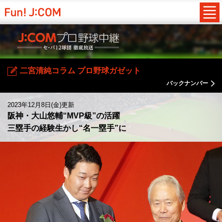
二宮清純コラム プロ野球ガゼット
バックナンバー
2023年12月8日(金)更新
阪神・大山悠輔“MVP級”の活躍
三塁手の経験生かし“名一塁手”に