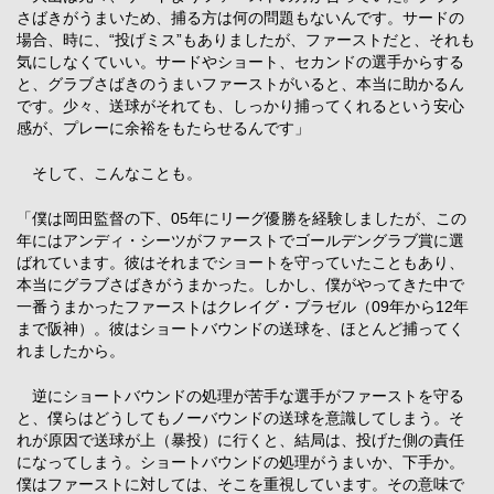
さばきがうまいため、捕る方は何の問題もないんです。サードの
場合、時に、“投げミス”もありましたが、ファーストだと、それも
気にしなくていい。サードやショート、セカンドの選手からする
と、グラブさばきのうまいファーストがいると、本当に助かるん
です。少々、送球がそれても、しっかり捕ってくれるという安心
感が、プレーに余裕をもたらせるんです」
そして、こんなことも。
「僕は岡田監督の下、05年にリーグ優勝を経験しましたが、この
年にはアンディ・シーツがファーストでゴールデングラブ賞に選
ばれています。彼はそれまでショートを守っていたこともあり、
本当にグラブさばきがうまかった。しかし、僕がやってきた中で
一番うまかったファーストはクレイグ・ブラゼル（09年から12年
まで阪神）。彼はショートバウンドの送球を、ほとんど捕ってく
れましたから。
逆にショートバウンドの処理が苦手な選手がファーストを守る
と、僕らはどうしてもノーバウンドの送球を意識してしまう。そ
れが原因で送球が上（暴投）に行くと、結局は、投げた側の責任
になってしまう。ショートバウンドの処理がうまいか、下手か。
僕はファーストに対しては、そこを重視しています。その意味で