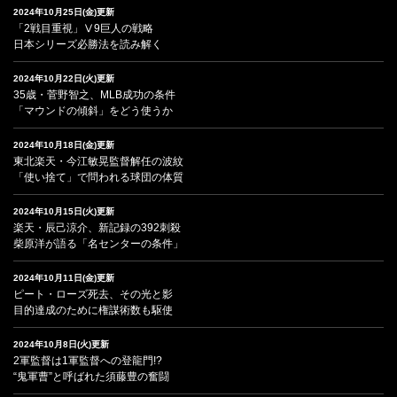
2024年10月25日(金)更新
「2戦目重視」Ⅴ9巨人の戦略
日本シリーズ必勝法を読み解く
2024年10月22日(火)更新
35歳・菅野智之、MLB成功の条件
「マウンドの傾斜」をどう使うか
2024年10月18日(金)更新
東北楽天・今江敏晃監督解任の波紋
「使い捨て」で問われる球団の体質
2024年10月15日(火)更新
楽天・辰己涼介、新記録の392刺殺
柴原洋が語る「名センターの条件」
2024年10月11日(金)更新
ピート・ローズ死去、その光と影
目的達成のために権謀術数も駆使
2024年10月8日(火)更新
2軍監督は1軍監督への登龍門!?
“鬼軍曹”と呼ばれた須藤豊の奮闘