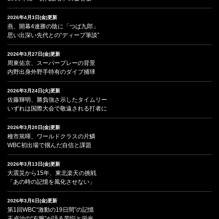
2026年4月3日(金)更新
燕、開幕4連勝の陰に「つば九郎」
思い出深い先代との“ディープ筆談”
2026年3月27日(金)更新
周東佑京、スーパープレーの背景
内野出身外野手特有のダイブ捕球
2026年3月24日(火)更新
佐藤輝明、勝負強さ示したタイムリー
いずれは国際大会で敬遠される打者に
2026年3月20日(金)更新
種市篤暉、ワールドクラスの片鱗
WBC初出場で掴んだ自信と課題
2026年3月13日(金)更新
大震災から15年、東北楽天の挑戦
「あの時の記憶を風化させない」
2026年3月6日(金)更新
第1回WBC“激動の19日間”の記憶
王貞治の“右腕”が語る苦悩と栄光