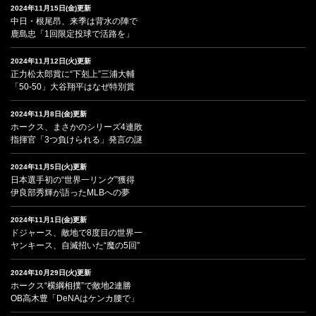
2024年11月15日(金)更新
中日・根尾昂、来季は背水の陣で
鹿島忠「1回限定投球で活路を」
2024年11月12日(火)更新
正力松太郎賞に“下剋上”三浦大輔
「50-50」大谷翔平はなぜ特別賞
2024年11月8日(金)更新
ホークス、まさかのシリーズ4連敗
指揮官「3つ負けられる」発言の謎
2024年11月5日(火)更新
日本選手初の“世界一リング”獲得
伊良部秀輝が語ったMLBへの夢
2024年11月1日(金)更新
ドジャース、敵地で8度目の世界一
ヤンキース、自滅招いた“魔の5回”
2024年10月29日(火)更新
ホークス“横綱相撲”で敵地2連勝
OB高木豊「DeNAはケンカ腰で」