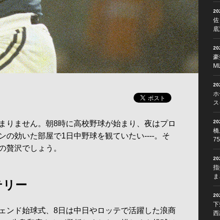
2
佐
底
2
豪
M
2
ホ
ス
2
まりません。朝8時に高校野球が始まり、夜はプロ
橋
の効いた部屋で1日中野球を観ていたい----。そ
7
の贅沢でしょう。
2
指
ま
テリー
2
下
ェンド始球式、8日は中日やロッテで活躍した浪商
西