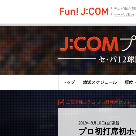
テレビ番組情
サービス案内
トップ
放送スケジュール
順位
二宮清純コラム プロ野球ガゼット
2018年8月10日(金)更新
プロ初打席初ホ