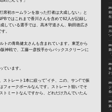
始めたんです」
2
打席初ホームランを放った打者は大成しない」と
前
先
NPBではこれまで香川さんを含めて62人が記録し
を達成している選手では、高木守道さん、駒田徳広さ
2
です。
川
“
ルトの青島健太さんも含まれています。東芝から
2
日の阪神戦で、工藤一彦投手からバックスクリーンに
栗
「
2
っています。
全
2
ストレート1本に絞って"イチ、ニの、サン!"で振
2
はフォークボールなんです。ストレート狙いでそ
ジ
長
ストミートなんですから、どれだけ力んでいたん
2
第
「