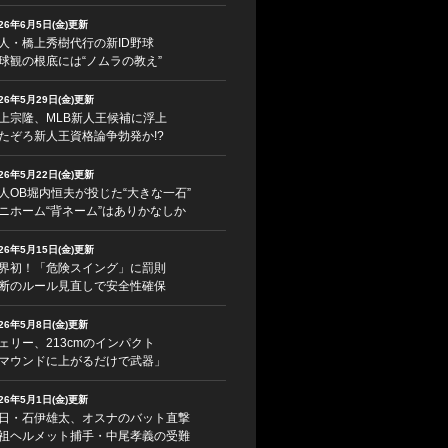
026年6月5日(金)更新
人・橋上秀樹代行の新ID野球
球観の根底には“ノムラの教え”
026年5月29日(金)更新
上宗隆、MLB新人王候補に浮上
たぞろ新人王資格論争勃発か!?
026年5月22日(金)更新
人OB堀内恒夫が投じた“大きな一石”
ニホーム“背ネーム”はありかなしか
026年5月15日(金)更新
界初！「危険スイング」に罰則
断のルール見直しで安全性確保
026年5月8日(金)更新
ェリー、213cmのインパクト
マウンドに上がるだけで武器」
026年5月1日(金)更新
日・石伊雄太、オスナのバット直撃
祖ヘルメット捕手・中尾孝義の受難