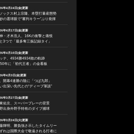
026年4月24日(金)更新
ソックス村上宗隆、本塁打量産態勢
妙の選球眼で“審判キラー”ぶり発揮
026年4月17日(金)更新
神・才木浩人、16Kの衝撃と痛恨
と3つで「最多奪三振記録タイ」
026年4月10日(金)更新
ッテ、4934勝4934敗の軌跡
950年に「初代王者」の金看板
026年4月3日(金)更新
、開幕4連勝の陰に「つば九郎」
い出深い先代との“ディープ筆談”
026年3月27日(金)更新
東佑京、スーパープレーの背景
野出身外野手特有のダイブ捕球
026年3月24日(火)更新
藤輝明、勝負強さ示したタイムリー
ずれは国際大会で敬遠される打者に