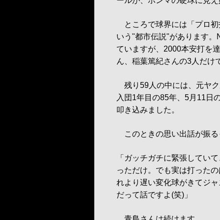
ールが、ホンマの硬球に見え
ところで球界には「プロ初
いう"都市伝説"があります。
ていますが、2000本安打
ん、稲葉篤紀さんの3人だけ
残り59人の中には、元ヤク
入団1年目の85年、5月11
叩き込みました。
このときの思い出話が振る
「ガッチガチに緊張していて、
っただけ。でも実は打ったの
れより遅い変化球がきてジャ
だって話ですよ(笑)」
青島さんは続けます。