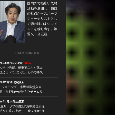
国内外で幅広い取材
活動を展開し、独自
の視点からスポーツ
ジャーナリストとし
て切れ味のよいコメ
ントを繰り出す。毎
週火・金更新。
BACK NUMBER
026年8月7日(金)更新
NEW
ルチで活躍。板東英二さん死去
燃えよドラゴンズ」とその時代
026年7月31日(金)更新
・ジョーンズ、米野球殿堂入り
将・星野仙一が称えたチーム愛
026年7月24日(金)更新
独立リーグの出世頭”角中勝也引退
辺から這い上がり、首位打者2度