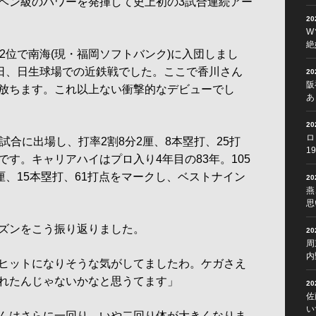
ベン級のパワーを発揮して史上初の3試合連続アー
2
W
絶
2位で南海(現・福岡ソフトバンク)に入団しまし
8日、日生球場での近鉄戦でした。ここで香川さん
2
阪
放ちます。これ以上ない衝撃的なデビューでし
あ
2
ロ
合に出場し、打率2割8分2厘、8本塁打、25打
1
す。キャリアハイはプロ入り4年目の83年。105
厘、15本塁打、61打点をマークし、ベストナイン
2
燕
思
ズンをこう振り返りました。
2
周
内
ヒットになりそうな気がしてましたわ。ケガさえ
れたんじゃないかなと思うてます」
2
佐
い
んはさらに一回り、いや二回り体が大きくなりま