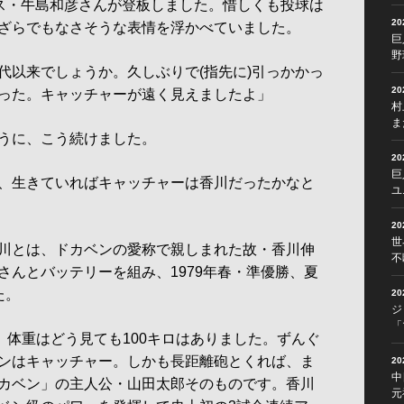
ース・牛島和彦さんが登板しました。惜しくも投球は
2
ざらでもなさそうな表情を浮かべていました。
巨
野
代以来でしょうか。久しぶりで(指先に)引っかかっ
2
った。キャッチャーが遠く見えましたよ」
村
ま
うに、こう続けました。
2
巨
、生きていればキャッチャーは香川だったかなと
ユ
2
世
川とは、ドカベンの愛称で親しまれた故・香川伸
不
さんとバッテリーを組み、1979年春・準優勝、夏
た。
2
ジ
「
、体重はどう見ても100キロはありました。ずんぐ
ンはキャッチャー。しかも長距離砲とくれば、ま
2
中
カベン」の主人公・山田太郎そのものです。香川
元