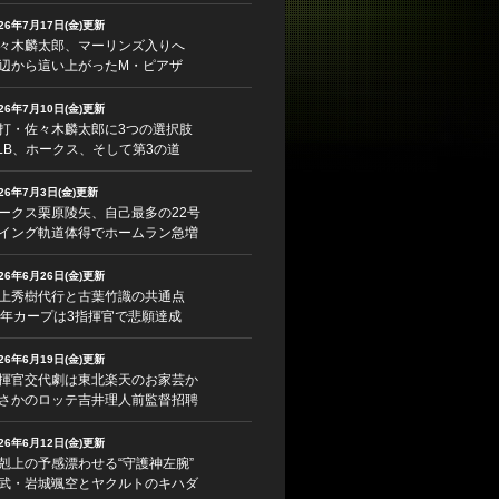
026年7月17日(金)更新
々木麟太郎、マーリンズ入りへ
辺から這い上がったM・ピアザ
026年7月10日(金)更新
打・佐々木麟太郎に3つの選択肢
LB、ホークス、そして第3の道
026年7月3日(金)更新
ークス栗原陵矢、自己最多の22号
イング軌道体得でホームラン急増
026年6月26日(金)更新
上秀樹代行と古葉竹識の共通点
5年カープは3指揮官で悲願達成
026年6月19日(金)更新
揮官交代劇は東北楽天のお家芸か
さかのロッテ吉井理人前監督招聘
026年6月12日(金)更新
剋上の予感漂わせる“守護神左腕”
武・岩城颯空とヤクルトのキハダ