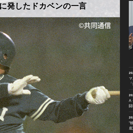
に発したドカベンの一言
2
マ
「
2
A
闘
2
“
底