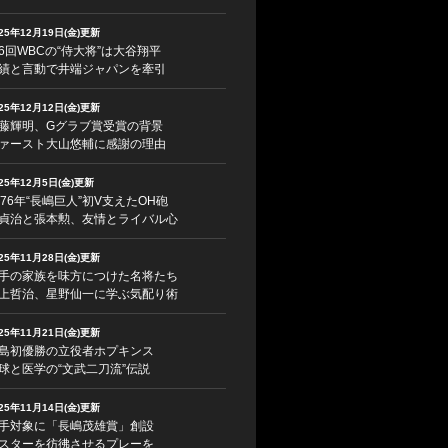
025年12月19日(金)更新
6回WBCの“侍大将”は大谷翔平
績と言動で井端ジャパンを牽引
025年12月12日(金)更新
藤輝明、Gグラブ賞受賞の背景
ァースト大山悠輔に感謝の理由
025年12月5日(金)更新
976年“長嶋巨人”初V支えたOH砲
貞治と張本勲、友情とライバル心
025年11月28日(金)更新
手の家族を味方につけた名将たち
上哲治、星野仙一に学ぶ気配り術
025年11月21日(金)更新
島初優勝の立役者ホプキンス
球と医学の“文武二刀流”伝説
025年11月14日(金)更新
手対象に「長嶋茂雄賞」創設
スターを彷彿させるプレーを