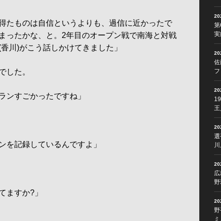
2
得たものは自信というよりも、過信に近かったで
第
実
まったかな、と。2年目のオープン戦で南海と対戦
(香川)がこう話しかけてきました」
2
佐
でした。
フ
2
ランすごかったですね」
1
王
2
選
ンを記録しているんですよ」
川
2
広
野
てますか?」
2
野
ミ