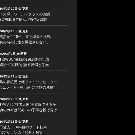
026年3月20日(金)更新
市篤暉、ワールドクラスの片鱗
BC初出場で掴んだ自信と課題
026年3月13日(金)更新
震災から15年、東北楽天の挑戦
あの時の記憶を風化させない」
026年3月6日(金)更新
1回WBC“激動の19日間”の記憶
貞治の“右腕”が語る苦悩と栄光
026年2月27日(金)更新
島の伝統受け継ぐスイッチヒッター
ラ1ルーキー平川蓮に“大物の片鱗”
026年2月20日(金)更新
野智之は“打者天国”を克服できるか
功のカギは低めへの丁寧な投げ分け
026年2月13日(金)更新
田哲人、16年目のサード転向
ポジションの「傾向と対策」