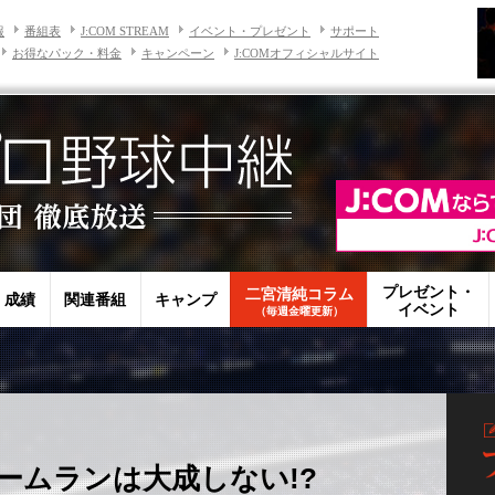
報
番組表
J:COM STREAM
イベント・プレゼント
サポート
お得なパック・料金
キャンペーン
J:COMオフィシャルサイト
プレゼント・
二宮清純コラム
・成績
関連番組
キャンプ
イベント
（毎週金曜更新）
ームランは大成しない!?