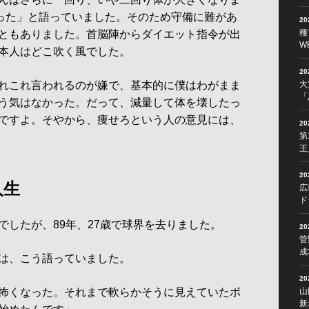
あった」と語っていました。そのため守備に難があ
2
種
ともありました。首脳陣からダイエット指令が出
W
本人はどこ吹く風でした。
2
れこれ言われるのが嫌で、基本的に僕はわがまま
大
「
う気はなかった。だって、減量して体を壊したっ
ですよ。そやから、痩せろという人の意見には、
2
第
王
2
人生
広
ド
したが、89年、27歳で球界を去りました。
2
菅
成
は、こう語っていました。
2
怖くなった。それまで軟らかそうに見えていたボ
山
新