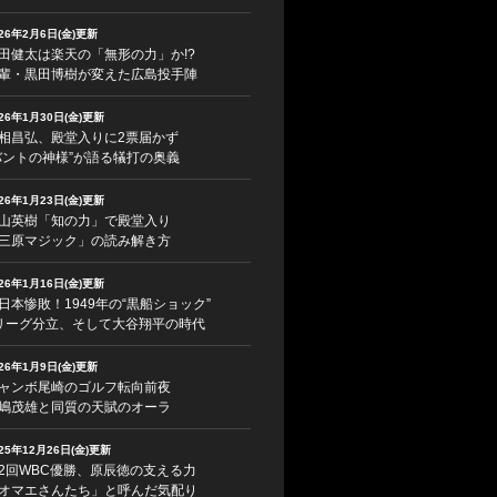
026年2月6日(金)更新
田健太は楽天の「無形の力」か!?
輩・黒田博樹が変えた広島投手陣
026年1月30日(金)更新
相昌弘、殿堂入りに2票届かず
バントの神様”が語る犠打の奥義
026年1月23日(金)更新
山英樹「知の力」で殿堂入り
三原マジック」の読み解き方
026年1月16日(金)更新
日本惨敗！1949年の“黒船ショック”
リーグ分立、そして大谷翔平の時代
026年1月9日(金)更新
ャンボ尾崎のゴルフ転向前夜
嶋茂雄と同質の天賦のオーラ
025年12月26日(金)更新
2回WBC優勝、原辰徳の支える力
オマエさんたち」と呼んだ気配り