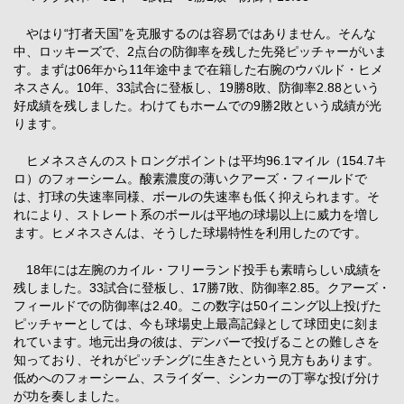
やはり“打者天国”を克服するのは容易ではありません。そんな
中、ロッキーズで、2点台の防御率を残した先発ピッチャーがいま
す。まずは06年から11年途中まで在籍した右腕のウバルド・ヒメ
ネスさん。10年、33試合に登板し、19勝8敗、防御率2.88という
好成績を残しました。わけてもホームでの9勝2敗という成績が光
ります。
ヒメネスさんのストロングポイントは平均96.1マイル（154.7キ
ロ）のフォーシーム。酸素濃度の薄いクアーズ・フィールドで
は、打球の失速率同様、ボールの失速率も低く抑えられます。そ
れにより、ストレート系のボールは平地の球場以上に威力を増し
ます。ヒメネスさんは、そうした球場特性を利用したのです。
18年には左腕のカイル・フリーランド投手も素晴らしい成績を
残しました。33試合に登板し、17勝7敗、防御率2.85。クアーズ・
フィールドでの防御率は2.40。この数字は50イニング以上投げた
ピッチャーとしては、今も球場史上最高記録として球団史に刻ま
れています。地元出身の彼は、デンバーで投げることの難しさを
知っており、それがピッチングに生きたという見方もあります。
低めへのフォーシーム、スライダー、シンカーの丁寧な投げ分け
が功を奏しました。