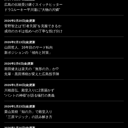
広島の伝統受け継ぐスイッチヒッター
ドラ1ルーキー平川蓮に“大物の片鱗”
2026年2月20日(金)更新
菅野智之は“打者天国”を克服できるか
成功のカギは低めへの丁寧な投げ分け
2026年2月13日(金)更新
山田哲人、16年目のサード転向
新ポジションの「傾向と対策」
2026年2月6日(金)更新
前田健太は楽天の「無形の力」か!?
先輩・黒田博樹が変えた広島投手陣
2026年1月30日(金)更新
川相昌弘、殿堂入りに2票届かず
“バントの神様”が語る犠打の奥義
2026年1月23日(金)更新
栗山英樹「知の力」で殿堂入り
「三原マジック」の読み解き方
2026年1月16日(金)更新