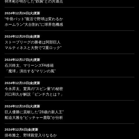
仰木彬が明かした“鉄腕”との共通点
2024年12月24日(火)更新
“牛骨バット”復活で野球は変わるか
ホームラン“大台割れ”に球界危機感
2024年12月20日(金)更新
ストーブリーグの勝者は阿部巨人
マルティネスと大勢で“2重ロック”
2024年12月17日(火)更新
石川柊太、マリーンズFA移籍
「魔球」演出する“マリンの風”
2024年12月13日(金)更新
今永昇太、驚異の“スピン量”の秘密
川口和久が解説「ピンチ力とは？」
2024年12月10日(火)更新
巨人優勝に貢献した“28歳の新人王”
船迫大雅を“ピッチャー鹿取”が分析
2024年12月6日(金)更新
掛布雅之、野球殿堂入りなるか