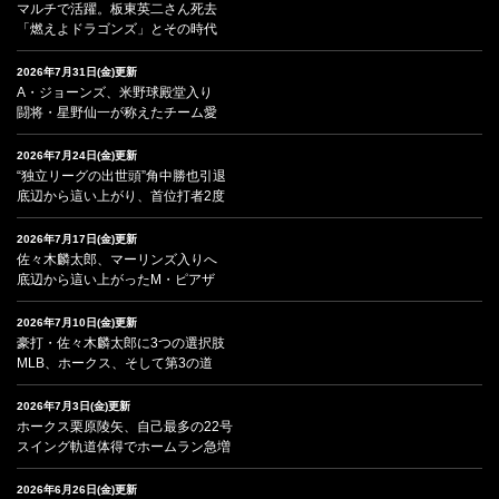
マルチで活躍。板東英二さん死去
「燃えよドラゴンズ」とその時代
2026年7月31日(金)更新
A・ジョーンズ、米野球殿堂入り
闘将・星野仙一が称えたチーム愛
2026年7月24日(金)更新
“独立リーグの出世頭”角中勝也引退
底辺から這い上がり、首位打者2度
2026年7月17日(金)更新
佐々木麟太郎、マーリンズ入りへ
底辺から這い上がったM・ピアザ
2026年7月10日(金)更新
豪打・佐々木麟太郎に3つの選択肢
MLB、ホークス、そして第3の道
2026年7月3日(金)更新
ホークス栗原陵矢、自己最多の22号
スイング軌道体得でホームラン急増
2026年6月26日(金)更新