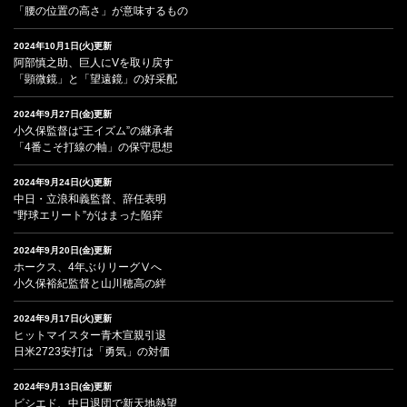
「腰の位置の高さ」が意味するもの
2024年10月1日(火)更新
阿部慎之助、巨人にVを取り戻す
「顕微鏡」と「望遠鏡」の好采配
2024年9月27日(金)更新
小久保監督は“王イズム”の継承者
「4番こそ打線の軸」の保守思想
2024年9月24日(火)更新
中日・立浪和義監督、辞任表明
“野球エリート”がはまった陥穽
2024年9月20日(金)更新
ホークス、4年ぶりリーグⅤへ
小久保裕紀監督と山川穂高の絆
2024年9月17日(火)更新
ヒットマイスター青木宣親引退
日米2723安打は「勇気」の対価
2024年9月13日(金)更新
ビシエド、中日退団で新天地熱望