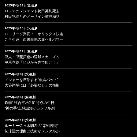
2025年4月18日(金)更新
ロッテのレジェンド袴田英利死去
村田兆治とのノーサイン捕球秘話
2025年4月15日(火)更新
パ・リーグ異変？ オリックス快走
九里亜蓮、西川龍馬の赤ヘルパワー
2025年4月11日(金)更新
巨人・甲斐拓也の送球メカニズム
中尾孝義「ヒジから先で叩け！」
2025年4月8日(火)更新
メジャーを席巻する“魚雷バット”
大谷翔平には「必要なし」の根拠
2025年4月4日(金)更新
昨季1試合平均2.61得点の中日
“神の手”上林誠知がカンフル剤
2025年4月1日(火)更新
ルーキー佐々木朗希の“悪戦苦闘”
制球難の理由は技術かメンタルか