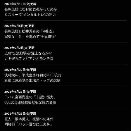
2025年6月10日(火)更新
長嶋茂雄はなぜ勝負強かったのか
ミスター流“メンタルトレ”の効力
2025年6月6日(金)更新
長嶋茂雄と松井秀喜の「4番道」
完璧な「音」を求めて“千日修行”
2025年6月3日(火)更新
広島“交流戦弱者”返上なるか!?
カギ握るファビアンとモンテロ
2025年5月30日(金)更新
浅村栄斗、平成生まれ初の2000安打
直前に連続試合出場ストップの試練
2025年5月27日(火)更新
日ハム宮西尚生の「非認知能力」
880試合連続救援登板記録の価値
2025年5月23日(金)更新
巨人・坂本勇人、復活への条件
岡﨑郁「バット選びに工夫を」