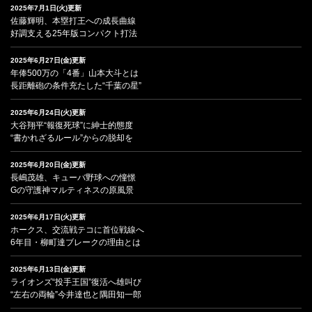
2025年7月1日(火)更新
佐藤輝明、本塁打王への成長曲線
好調支える25年版コンパクト打法
2025年6月27日(金)更新
年俸500万の「4番」山本大斗とは
長距離砲の条件充たした“千葉の星”
2025年6月24日(火)更新
大谷翔平“報復死球”に紳士的態度
“書かれざるルール”からの脱却を
2025年6月20日(金)更新
長嶋茂雄、キューバ野球への憧憬
Gの守護神マルティネスの原風景
2025年6月17日(火)更新
ホークス、交流戦テコに首位戦線へ
6年目・柳町達ブレークの理由とは
2025年6月13日(金)更新
ライオンズ“投手王国”復活へ雄叫び
“左右の両輪”今井達也と隅田知一郎