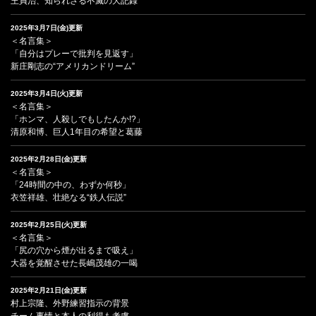
王貞治、知られざる不滅の大記録
2025年3月7日(金)更新
＜名言集＞
「自分はプレーで批判を見返す」
新庄剛志の“アメリカンドリーム”
2025年3月4日(火)更新
＜名言集＞
「ホンマ、人殺しでもしたんか!?」
清原和博、巨人1年目の希望と葛藤
2025年2月28日(金)更新
＜名言集＞
「24時間の中の、わずか何秒」
衣笠祥雄、壮絶なる“鉄人伝説”
2025年2月25日(火)更新
＜名言集＞
「尻の穴から煙が出るまで吸え」
大器を覚醒させた長嶋茂雄の一喝
2025年2月21日(金)更新
村上宗隆、外野練習指示の背景
チーム事情と本人の利得も考慮