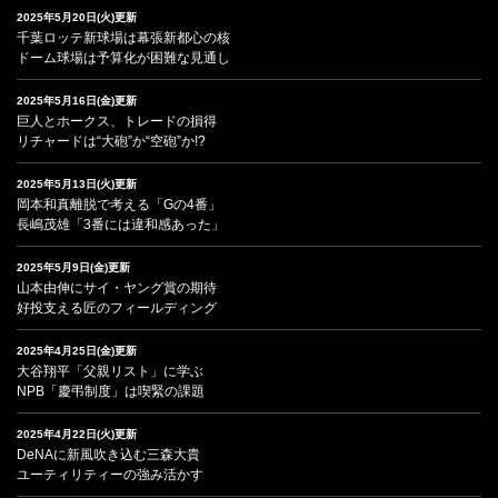
2025年5月20日(火)更新
千葉ロッテ新球場は幕張新都心の核
ドーム球場は予算化が困難な見通し
2025年5月16日(金)更新
巨人とホークス、トレードの損得
リチャードは“大砲”か“空砲”か!?
2025年5月13日(火)更新
岡本和真離脱で考える「Gの4番」
長嶋茂雄「3番には違和感あった」
2025年5月9日(金)更新
山本由伸にサイ・ヤング賞の期待
好投支える匠のフィールディング
2025年4月25日(金)更新
大谷翔平「父親リスト」に学ぶ
NPB「慶弔制度」は喫緊の課題
2025年4月22日(火)更新
DeNAに新風吹き込む三森大貴
ユーティリティーの強み活かす