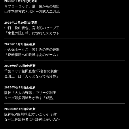
2025年10月17日(金)更新
サブローロッテ、最下位からの船出
山本功児方式とボビー方式の二刀流
2025年10月10日(金)更新
中日・松山晋也、育成初のセーブ王
「東北の隠し球」に惚れたスカウト
2025年10月3日(金)更新
小久保ホークス、苦しみの先の連覇
「逆転優勝への狼煙はあのゲーム」
2025年9月26日(金)更新
千葉ロッテ益田直也“不名誉の負傷”
金田正一は「カッとなっても冷静」
2025年9月19日(金)更新
阪神「大人の野球」でリーグ制圧
リーグ最多四球数が示す「成熟」
2025年9月12日(金)更新
阪神祝V藤川球児の“いごっそう魂”
なぜ土佐出身者に守護神は多いのか