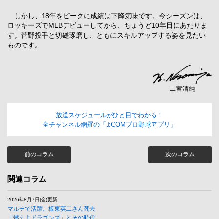
しかし、18年をピークに成績は下降気味です。今シーズンは、
ロッキーズでMLBデビューしてから、ちょうど10年目にあたりま
す。菅野投手と切磋琢磨し、ともにスキルアップする姿を見たい
ものです。
二宮清純
放送スケジュールがひと目でわかる！
全チャンネル網羅の「J:COMプロ野球アプリ」
前のコラム
次のコラム
関連コラム
2026年8月7日(金)更新
マルチで活躍。板東英二さん死去
「燃えよドラゴンズ」とその時代