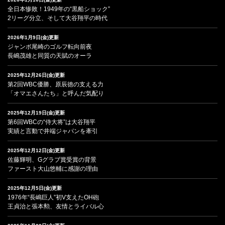
全日本惨敗！1949年の“黒船ショック”
2リーグ分立、そして大谷翔平の時代
2026年1月9日(金)更新
ジャンボ尾崎のゴルフ転向前夜
長嶋茂雄と同質の天賦のオーラ
2025年12月26日(金)更新
第2回WBC優勝、原辰徳の支える力
「オマエさんたち」と呼んだ気配り
2025年12月19日(金)更新
第6回WBCの“侍大将”は大谷翔平
実績と言動で井端ジャパンを牽引
2025年12月12日(金)更新
佐藤輝明、Gグラブ賞受賞の背景
ファースト大山悠輔に感謝の理由
2025年12月5日(金)更新
1976年“長嶋巨人”初V支えたOH砲
王貞治と張本勲、友情とライバル心