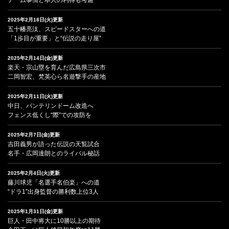
2025年2月18日(火)更新
五十幡亮汰、スピードスターへの道
「1歩目が重要」と“伝説の走り屋”
2025年2月14日(金)更新
楽天・宗山塁を育んだ広島県三次市
二岡智宏、梵英心ら名遊撃手の産地
2025年2月11日(火)更新
中日、バンテリンドーム改造へ
フェンス低くし“際”での攻防を
2025年2月7日(金)更新
吉田義男が語った伝説の天覧試合
名手・広岡達朗とのライバル秘話
2025年2月4日(火)更新
藤川球児「名選手名伯楽」への道
“ドラ1”出身監督の勝利数上位3人
2025年1月31日(金)更新
巨人・田中将大に10勝以上の期待