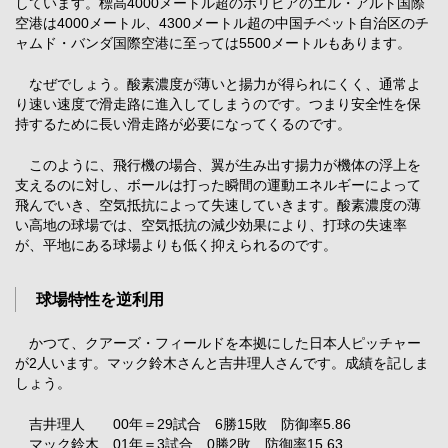
しています。標高4000メートル超のボリビアのエル・アルト国際
空港は4000メートル、4300メートル超の中国チベット自治区のチ
ャムド・バンダ国際空港に至っては5500メートルもあります。
なぜでしょう。酸素濃度が薄いと揚力が得られにくく、通常よ
り速い速度で滑走路に進入してしまうのです。つまり安全性を保
持するために長い滑走路が必要になってくるのです。
このように、飛行機の場合、翼が生み出す揚力が機体の浮上を
支えるのに対し、ボールは打った瞬間の運動エネルギーによって
飛んでいき、空気抵抗によって失速していきます。酸素濃度の薄
い高地の球場では、空気抵抗の減少効果により、打球の失速率
が、平地にある球場よりも低く抑えられるのです。
球場特性を逆利用
かつて、クアーズ・フィールドを本拠にした日本人ピッチャー
が2人います。マック鈴木さんと吉井理人さんです。成績を記しま
しょう。
吉井理人 00年＝29試合 6勝15敗 防御率5.86
マック鈴木 01年＝3試合 0勝2敗 防御率15.63