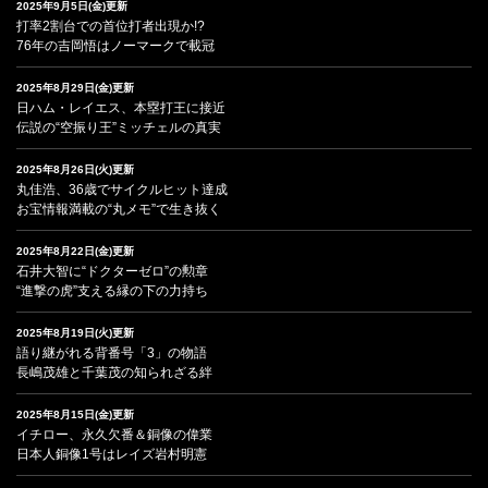
2025年9月5日(金)更新
打率2割台での首位打者出現か!?
76年の吉岡悟はノーマークで載冠
2025年8月29日(金)更新
日ハム・レイエス、本塁打王に接近
伝説の“空振り王”ミッチェルの真実
2025年8月26日(火)更新
丸佳浩、36歳でサイクルヒット達成
お宝情報満載の“丸メモ”で生き抜く
2025年8月22日(金)更新
石井大智に“ドクターゼロ”の勲章
“進撃の虎”支える縁の下の力持ち
2025年8月19日(火)更新
語り継がれる背番号「3」の物語
長嶋茂雄と千葉茂の知られざる絆
2025年8月15日(金)更新
イチロー、永久欠番＆銅像の偉業
日本人銅像1号はレイズ岩村明憲