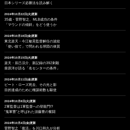
日本シリーズ必勝法を読み解く
2024年10月22日(火)更新
35歳・菅野智之、MLB成功の条件
「マウンドの傾斜」をどう使うか
2024年10月18日(金)更新
東北楽天・今江敏晃監督解任の波紋
「使い捨て」で問われる球団の体質
2024年10月15日(火)更新
楽天・辰己涼介、新記録の392刺殺
柴原洋が語る「名センターの条件」
2024年10月11日(金)更新
ピート・ローズ死去、その光と影
目的達成のために権謀術数も駆使
2024年10月8日(火)更新
2軍監督は1軍監督への登龍門!?
“鬼軍曹”と呼ばれた須藤豊の奮闘
2024年10月4日(金)更新
菅野智之「復活」を川口和久が分析