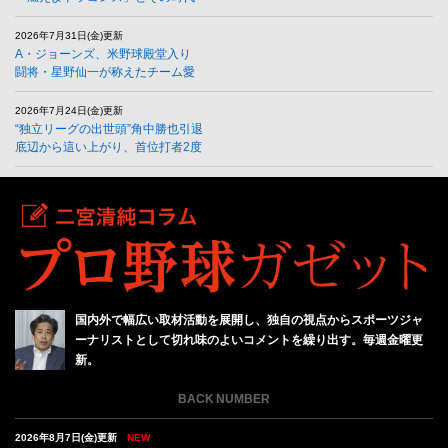
2026年7月31日(金)更新
A・ジョーンズ、米野球殿堂入り
闘将・星野仙一が称えたチーム愛
2026年7月24日(金)更新
“独立リーグの出世頭”角中勝也引退
底辺から這い上がり、首位打者2度
国内外で幅広い取材活動を展開し、独自の視点からスポーツジャ
ーナリストとして切れ味のよいコメントを繰り出す。毎週金曜更
新。
BACK NUMBER
2026年8月7日(金)更新
NEW