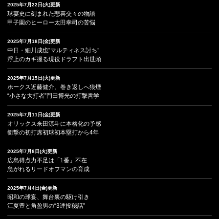
2025年7月22日(火)更新
球宴史に刻まれた悲喜交々の物語
甲子園のヒーロー太田幸司の苦悩
2025年7月18日(金)更新
中日・細川成也“マルティネス討ち”
浮上のカギ握る現役ドラフト出世頭
2025年7月15日(火)更新
ホークス近藤健介、巻き返しへ狼煙
“小さな大打者”門田博光の打撃哲学
2025年7月11日(金)更新
オリックス来田涼斗に本格化の予感
衝撃の初打席初球初本塁打から4年
2025年7月8日(火)更新
広島得点力不足は「1番」不在
急がれるリードオフマンの育成
2025年7月4日(金)更新
昭和の球宴、舞台裏の駆け引き
江夏豊と角盈男の“3連投秘話”