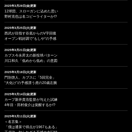
2025年3月28日(金)更新
12球団、スローガンに込めた思い
野村克也は名コピーライターか!?
2025年3月25日(火)更新
西武が目指す谷底からのV字回復
オープン戦好調で“もしや”の予感
2025年3月21日(金)更新
カブス今永昇太の新投球パターン
川口和久「低めから低め」の意図
2025年3月18日(火)更新
門別啓人、カブスに「5回完全」
“大化け”の予感漂う虎の20歳左腕
2025年3月14日(金)更新
カープ新井貴浩監督が与えた試練
4年目・田村俊介は覚醒するか!?
2025年3月11日(火)更新
＜名言集＞
「僕は通算で得点が1967もある」