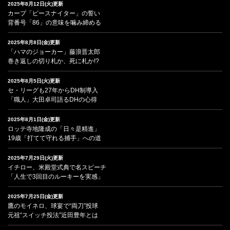
2025年8月12日(火)更新
カープ「ピースナイター」の誓い
背番号「86」の意味を噛み締める
2025年8月8日(金)更新
「ハマのジョーカー」藤浪晋太郎
巻き返しの切り札か、死に札か!?
2025年8月5日(火)更新
セ・リーグも27年からDH制導入
「職人」大田卓司語るDHの心得
2025年8月1日(金)更新
ロッテ寺地隆成の「日々是精進」
19歳「打てて守れる捕手」への道
2025年7月29日(火)更新
イチロー、米殿堂式典で名スピーチ
「人生で3回目のルーキーを実感」
2025年7月25日(金)更新
鷹のモイネロ、球宴で“両刀”投球
元祖“スイッチ投法”近田豊年とは