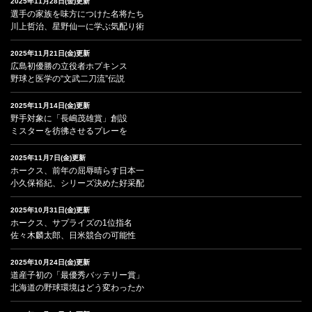
2025年11月28日(金)更新
選手の家族を味方につけた名将たち
川上哲治、星野仙一に学ぶ気配り術
2025年11月21日(金)更新
広島初優勝の立役者ホプキンス
野球と医学の“文武二刀流”伝説
2025年11月14日(金)更新
野手対象に「長嶋茂雄賞」創設
ミスターを彷彿させるプレーを
2025年11月7日(金)更新
ホークス、前年の屈辱晴らす日本一
小久保裕紀、シリーズ決めた好采配
2025年10月31日(金)更新
ホークス、サプライズの1位指名
佐々木麟太郎、日米競合の可能性
2025年10月24日(金)更新
道産子初の「最優秀バッテリー賞」
北海道の野球環境はどう変わったか