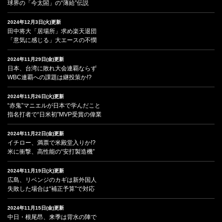
球界の「今太閤」の“薄給”伝説
2024年12月3日(火)更新
田中将大「居場所」求め楽天退団
「意気に感じる」大エースの不憫
2024年11月29日(金)更新
日本、台湾に敗れ大会連覇ならず
WBC連覇への課題は継投策か!?
2024年11月26日(火)更新
“赤鬼”マニエルが日本で学んだこと
指名打者で“日米初”MVP受賞の偉業
2024年11月22日(金)更新
イチロー、満票で米殿堂入りか!?
米に衝撃、高性能の“安打製造機”
2024年11月19日(火)更新
広島、リベンジのカギは新外国人
失敗した場合は“補正予算”で対応
2024年11月15日(金)更新
中日・根尾昂、来季は背水の陣で