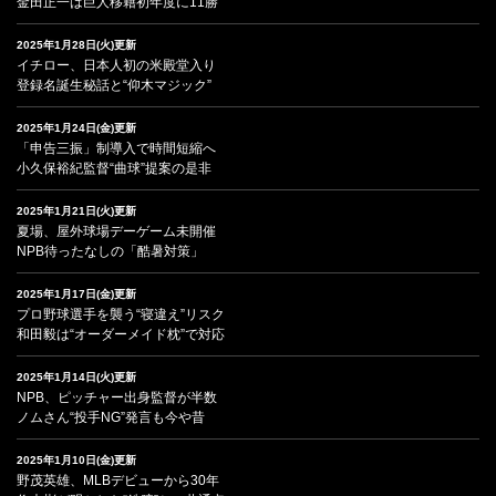
金田正一は巨人移籍初年度に11勝
2025年1月28日(火)更新
イチロー、日本人初の米殿堂入り
登録名誕生秘話と“仰木マジック”
2025年1月24日(金)更新
「申告三振」制導入で時間短縮へ
小久保裕紀監督“曲球”提案の是非
2025年1月21日(火)更新
夏場、屋外球場デーゲーム未開催
NPB待ったなしの「酷暑対策」
2025年1月17日(金)更新
プロ野球選手を襲う“寝違え”リスク
和田毅は“オーダーメイド枕”で対応
2025年1月14日(火)更新
NPB、ピッチャー出身監督が半数
ノムさん“投手NG”発言も今や昔
2025年1月10日(金)更新
野茂英雄、MLBデビューから30年