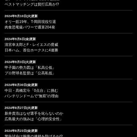
ベストマッチングは貧打広島か!?
2024年9月10日(火)更新
オリ一筋19年、T-岡田現役引退
肉食恐竜級パワーで通算204発
2024年9月6日(金)更新
清宮幸太郎とF・レイエスの脅威
日本ハム、首位ホークスに4連勝
2024年9月3日(火)更新
甲子園の勢力図は「私高公低」
プロ野球名監督は「公高私低」
2024年8月30日(金)更新
中日・髙橋宏斗「0点台」に挑む
バンテリンドームで“無双”の理由
2024年8月27日(火)更新
新井貴浩はなぜ選手を叱らないのか
広島最大の強みは「心理的安全性」
2024年8月23日(金)更新
警告試合は報復の連鎖を防げるか!?