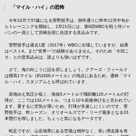
「マイル・ハイ」の恐怖
今年10月で37歳になる菅野投手は、例年通りに昨年12月中旬か
らトレーニングを開始し、2月21日には、第6回WBCを戦う侍ジャ
パンの一員として宮崎合宿に合流する見込みです。
菅野投手は過去1度（2017年）WBCに出場していますが、結果
はベスト4。まだ“世界一”の経験がありません。そのため「今回こ
そ」との意気込みは、誰よりも強いはずです。
さて、海の向こうに話を戻しましょう。クアーズ・フィールド
は標高1マイル（約1600メートル）の地点にあるため、通称「マイ
ル・ハイ」スタジアムとも呼ばれています。
高地ゆえ気圧が低く、海抜0メートルで飛距離120メートルの打
球が、ここでは132メートル、つまり10％前後伸びると言われてい
ます。要するに空気が薄いため、打球が失速しにくいのです。菅
野投手は、昨シーズン、オリオールズでア・リーグ最多となる33
本塁打を喫しました。ちょっと気になるデータです。
蛇足ですが、山岳地帯にある空港は例外なく、長い滑走路を有