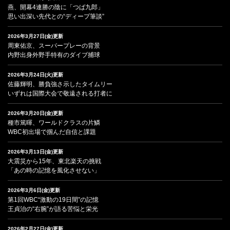
燕、開幕4連勝の陰に「つば九郎」
思い出深い先代との“ディープ筆談”
2026年3月27日(金)更新
周東佑京、スーパープレーの背景
内野出身外野手特有のダイブ捕球
2026年3月24日(火)更新
佐藤輝明、勝負強さ示したタイムリー
いずれは国際大会で敬遠される打者に
2026年3月20日(金)更新
種市篤暉、ワールドクラスの片鱗
WBC初出場で掴んだ自信と課題
2026年3月13日(金)更新
大震災から15年、東北楽天の挑戦
「あの時の記憶を風化させない」
2026年3月6日(金)更新
第1回WBC“激動の19日間”の記憶
王貞治の“右腕”が語る苦悩と栄光
2026年2月27日(金)更新