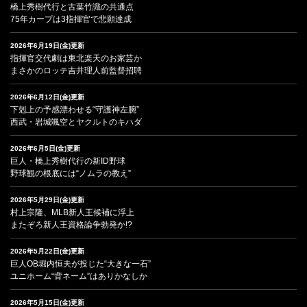
橋上秀樹代行と古葉竹識の共通点
75年カープは3指揮官で悲願達成
2026年6月19日(金)更新
指揮官交代劇は東北楽天のお家芸か
まさかのロッテ吉井理人前監督招聘
2026年6月12日(金)更新
下剋上の予感漂わせる“守護神左腕”
西武・岩城颯空とヤクルトのキハダ
2026年6月5日(金)更新
巨人・橋上秀樹代行の新ID野球
野球観の根底には“ノムラの教え”
2026年5月29日(金)更新
村上宗隆、MLB新人王候補に浮上
またぞろ新人王資格論争勃発か!?
2026年5月22日(金)更新
巨人OB堀内恒夫が投じた“大きな一石”
ユニホーム“背ネーム”はありかなしか
2026年5月15日(金)更新