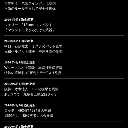
世界初！「危険スイング」に罰則
不断のルール見直しで安全性確保
2026年5月8日(金)更新
ジェリー、213cmのインパクト
「マウンドに上がるだけで武器」
2026年5月1日(金)更新
中日・石伊雄太、オスナのバット直撃
元祖ヘルメット捕手・中尾孝義の受難
2026年4月24日(金)更新
Wソックス村上宗隆、本塁打量産態勢
絶妙の選球眼で“審判キラー”ぶり発揮
2026年4月17日(金)更新
阪神・才木浩人、16Kの衝撃と痛恨
あと3つで「最多奪三振記録タイ」
2026年4月10日(金)更新
ロッテ、4934勝4934敗の軌跡
1950年に「初代王者」の金看板
2026年4月3日(金)更新