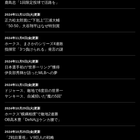
鹿島忠「1回限定投球で活路を」
2024年11月12日(火)更新
正力松太郎賞に“下剋上”三浦大輔
「50-50」大谷翔平はなぜ特別賞
2024年11月8日(金)更新
ホークス、まさかのシリーズ4連敗
指揮官「3つ負けられる」発言の謎
2024年11月5日(火)更新
日本選手初の“世界一リング”獲得
伊良部秀輝が語ったMLBへの夢
2024年11月1日(金)更新
ドジャース、敵地で8度目の世界一
ヤンキース、自滅招いた“魔の5回”
2024年10月29日(火)更新
ホークス“横綱相撲”で敵地2連勝
OB高木豊「DeNAはケンカ腰で」
2024年10月25日(金)更新
「2戦目重視」Ⅴ9巨人の戦略