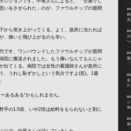
ポジションです。中尾さんによると、「空振りし
思いをさせられた」のが、ファウルチップの股間
2
前
先
下から突き上がってくる。よく、急所に当たれば
2
川
が、痛いと飛び上がるのも辛い。
“
代です。ワンバウンドしたファウルチップが股間
2
病院に搬送されました。もう痛いなんてもんじゃ
栗
「
が出てくる。病院では女性の看護師さんが急所に
う、うれし恥ずかしという気分ですよ(笑)。1週
2
」
全
2
ーあるある”かもしれません。
2
ジ
長
野手の1.5倍、いや2倍は給料をもらわないと割に
2
第
「
ぶりで、中尾さんは話していました。