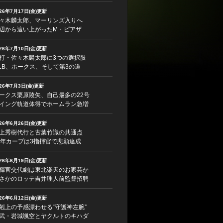
026年7月17日(金)更新
々木麟太郎、マーリンズ入りへ
辺から這い上がったM・ピアザ
026年7月10日(金)更新
打・佐々木麟太郎に3つの選択肢
LB、ホークス、そして第3の道
026年7月3日(金)更新
ークス栗原陵矢、自己最多の22号
イング軌道体得でホームラン急増
026年6月26日(金)更新
上秀樹代行と古葉竹識の共通点
5年カープは3指揮官で悲願達成
026年6月19日(金)更新
揮官交代劇は東北楽天のお家芸か
さかのロッテ吉井理人前監督招聘
026年6月12日(金)更新
剋上の予感漂わせる“守護神左腕”
武・岩城颯空とヤクルトのキハダ