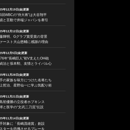
025年12月19日(金)更新
6回WBCの“侍大将”は大谷翔平
績と言動で井端ジャパンを牽引
025年12月12日(金)更新
藤輝明、Gグラブ賞受賞の背景
ァースト大山悠輔に感謝の理由
025年12月5日(金)更新
976年“長嶋巨人”初V支えたOH砲
貞治と張本勲、友情とライバル心
025年11月28日(金)更新
手の家族を味方につけた名将たち
上哲治、星野仙一に学ぶ気配り術
025年11月21日(金)更新
島初優勝の立役者ホプキンス
球と医学の“文武二刀流”伝説
025年11月14日(金)更新
手対象に「長嶋茂雄賞」創設
スターを彷彿させるプレーを