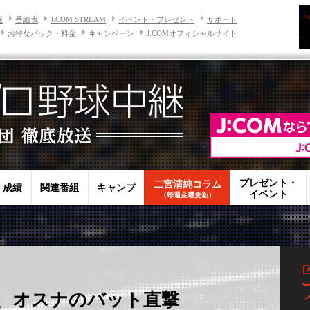
報
番組表
J:COM STREAM
イベント・プレゼント
サポート
お得なパック・料金
キャンペーン
J:COMオフィシャルサイト
プレゼント・
二宮清純コラム
・成績
関連番組
キャンプ
イベント
（毎週金曜更新）
、オスナのバット直撃