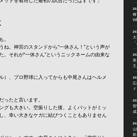
メットを着用した最初の試合だったはずです」
2
種
W
車
2
大
も。
「
うね。神宮のスタンドから“一休さん！”という声が
た。それが“一休さん”というニックネームの由来な
2
第
王
ル）、プロ野球に入ってからも中尾さんはヘルメ
2
広
ド
だったと言います。
2
菅
ングも大きい。空振りした後、よくバットがミッ
成
し、幸い大きなケガに結びつくこともありません
2
山
新