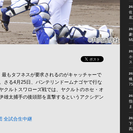
2
佐
底
2
豪
M
2
ホ
ス
2
、最もタフネスが要求されるのがキャッチャーで
橋
。さる4月25日、バンテリンドームナゴヤで行な
7
ヤクルトスワローズ戦では、ヤクルトのホセ・オ
2
伊雄太捕手の後頭部を直撃するというアクシデン
指
ま
球団 全試合生中継
2
下
西