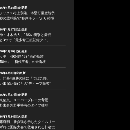
026年4月24日(金)更新
ソックス村上宗隆、本塁打量産態勢
妙の選球眼で“審判キラー”ぶり発揮
026年4月17日(金)更新
神・才木浩人、16Kの衝撃と痛恨
と3つで「最多奪三振記録タイ」
026年4月10日(金)更新
ッテ、4934勝4934敗の軌跡
950年に「初代王者」の金看板
026年4月3日(金)更新
、開幕4連勝の陰に「つば九郎」
い出深い先代との“ディープ筆談”
026年3月27日(金)更新
東佑京、スーパープレーの背景
野出身外野手特有のダイブ捕球
026年3月24日(火)更新
藤輝明、勝負強さ示したタイムリー
ずれは国際大会で敬遠される打者に