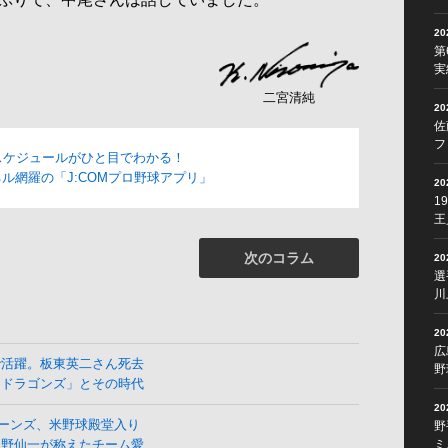
2
第
実
二宮清純
2
佐
フ
スケジュールがひと目でわかる！
ル網羅の「J:COMプロ野球アプリ」
2
1
王
次のコラム
2
選
川
2
広
で活躍。板東英二さん死去
野
よドラゴンズ」とその時代
2
ーンズ、米野球殿堂入り
野
ミ
星野仙一が称えたチーム愛