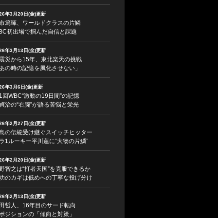
026年3月20日(金)更新
市篤暉、ワールドクラスの片鱗
BC初出場で掴んだ自信と課題
026年3月13日(金)更新
震災から15年、東北楽天の挑戦
あの時の記憶を風化させない」
026年3月6日(金)更新
1回WBC“激動の19日間”の記憶
貞治の“右腕”が語る苦悩と栄光
026年2月27日(金)更新
島の伝統受け継ぐスイッチヒッター
ラ1ルーキー平川蓮に“大物の片鱗”
026年2月20日(金)更新
野智之は“打者天国”を克服できるか
功のカギは低めへの丁寧な投げ分け
026年2月13日(金)更新
田哲人、16年目のサード転向
ポジションの「傾向と対策」