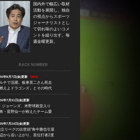
国内外で幅広い取材
活動を展開し、独自
の視点からスポーツ
ジャーナリストとし
て切れ味のよいコメ
ントを繰り出す。毎
週金曜更新。
BACK NUMBER
026年8月7日(金)更新
NEW
ルチで活躍。板東英二さん死去
燃えよドラゴンズ」とその時代
026年7月31日(金)更新
・ジョーンズ、米野球殿堂入り
将・星野仙一が称えたチーム愛
026年7月24日(金)更新
独立リーグの出世頭”角中勝也引退
辺から這い上がり、首位打者2度