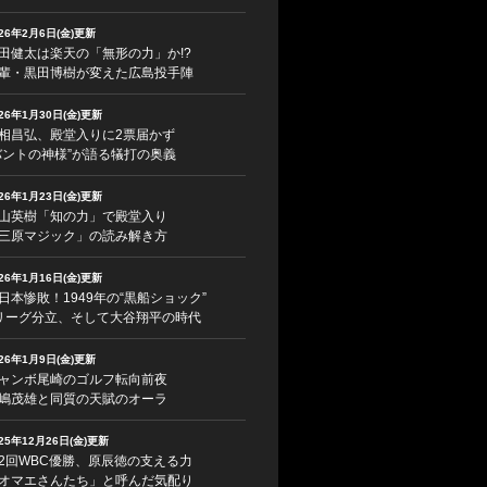
026年2月6日(金)更新
田健太は楽天の「無形の力」か!?
輩・黒田博樹が変えた広島投手陣
026年1月30日(金)更新
相昌弘、殿堂入りに2票届かず
バントの神様”が語る犠打の奥義
026年1月23日(金)更新
山英樹「知の力」で殿堂入り
三原マジック」の読み解き方
026年1月16日(金)更新
日本惨敗！1949年の“黒船ショック”
リーグ分立、そして大谷翔平の時代
026年1月9日(金)更新
ャンボ尾崎のゴルフ転向前夜
嶋茂雄と同質の天賦のオーラ
025年12月26日(金)更新
2回WBC優勝、原辰徳の支える力
オマエさんたち」と呼んだ気配り