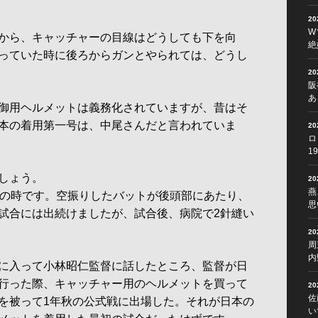
2
W
から、キャッチャーの目線はどうしても下を向
絶
っていた時に後ろからガンとやられては、どうし
2
阪
あ
御用ヘルメットは義務化されていますが、昔はそ
本の着用第一号は、中尾さんだと言われていま
2
ロ
1
しょう。
2
燕
年の時です。空振りしたバットが後頭部にあたり、
思
試合には出続けましたが、試合後、病院で2針縫い
2
周
内
に入って小林昭仁監督に話したところ、監督が日
行った際、キャッチャー用のヘルメットを買って
2
佐
を被って1年秋の公式戦に出場した。それが日本の
い