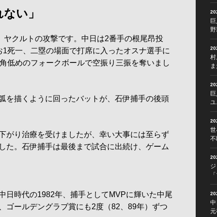
れない」
2
巨
野
、ヤクルトの攻撃です。中日は2番手の根尾昂投
2
お1死一、二塁の場面で打席に入ったオスナ選手に
村
内角低めのフォークボールで空振り三振を奪いまし
ま
2
巨
弧を描くように回ったバットが、石伊捕手の後頭
ユ
2
世
下がり治療を受けましたが、幸い大事には至らず
不
した。石伊捕手は最後まで試合に出続け、ゲーム
2
ジ
「
日時代の1982年、捕手としてMVPに輝いた中尾
2
中
ゴールデングラブ賞にも2度（82、89年）ずつ
元