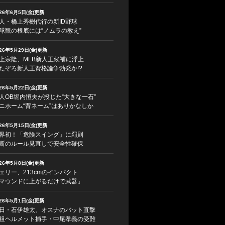
026年6月5日(金)更新
人・橋上秀樹代行の新ID野球
球観の根底には“ノムラの教え”
026年5月29日(金)更新
上宗隆、MLB新人王候補に浮上
たぞろ新人王資格論争勃発か!?
026年5月22日(金)更新
人OB堀内恒夫が投じた“大きな一石”
ニホーム“背ネーム”はありかなしか
026年5月15日(金)更新
界初！「危険スイング」に罰則
断のルール見直しで安全性確保
026年5月8日(金)更新
ェリー、213cmのインパクト
マウンドに上がるだけで武器」
026年5月1日(金)更新
日・石伊雄太、オスナのバット直撃
祖ヘルメット捕手・中尾孝義の受難