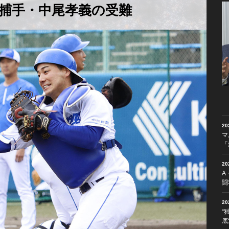
捕手・中尾孝義の受難
2
マ
「
2
A
闘
2
“
底