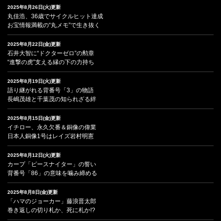
2025年8月26日(火)更新
丸佳浩、36歳でサイクルヒット達成
お宝情報満載の“丸メモ”で生き抜く
2025年8月22日(金)更新
石井大智に“ドクターゼロ”の勲章
“進撃の虎”支える縁の下の力持ち
2025年8月19日(火)更新
語り継がれる背番号「3」の物語
長嶋茂雄と千葉茂の知られざる絆
2025年8月15日(金)更新
イチロー、永久欠番＆銅像の偉業
日本人銅像1号はレイズ岩村明憲
2025年8月12日(火)更新
カープ「ピースナイター」の誓い
背番号「86」の意味を噛み締める
2025年8月8日(金)更新
「ハマのジョーカー」藤浪晋太郎
巻き返しの切り札か、死に札か!?