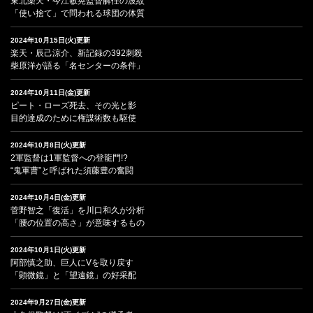
東北楽天・今江敏晃監督解任の波紋
「使い捨て」で問われる球団の体質
2024年10月15日(火)更新
楽天・辰己涼介、新記録の392刺殺
柴原洋が語る「名センターの条件」
2024年10月11日(金)更新
ピート・ローズ死去、その光と影
目的達成のために権謀術数も駆使
2024年10月8日(火)更新
2軍監督は1軍監督への登龍門!?
“鬼軍曹”と呼ばれた須藤豊の奮闘
2024年10月4日(金)更新
菅野智之「復活」を川口和久が分析
「腰の位置の高さ」が意味するもの
2024年10月1日(火)更新
阿部慎之助、巨人にVを取り戻す
「顕微鏡」と「望遠鏡」の好采配
2024年9月27日(金)更新