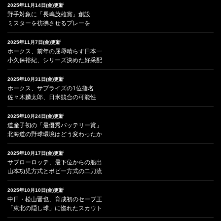
2025年11月14日(金)更新
野手対象に「長嶋茂雄賞」創設
ミスターを彷彿させるプレーを
2025年11月7日(金)更新
ホークス、前年の屈辱晴らす日本一
小久保裕紀、シリーズ決めた好采配
2025年10月31日(金)更新
ホークス、サプライズの1位指名
佐々木麟太郎、日米競合の可能性
2025年10月24日(金)更新
道産子初の「最優秀バッテリー賞」
北海道の野球環境はどう変わったか
2025年10月17日(金)更新
サブローロッテ、最下位からの船出
山本功児方式とボビー方式の二刀流
2025年10月10日(金)更新
中日・松山晋也、育成初のセーブ王
「東北の隠し球」に惚れたスカウト