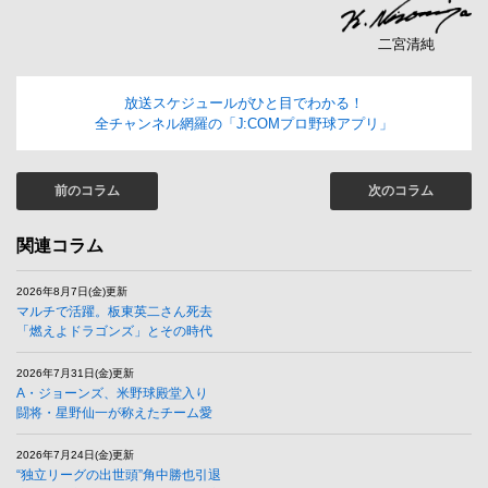
二宮清純
放送スケジュールがひと目でわかる！
全チャンネル網羅の「J:COMプロ野球アプリ」
前のコラム
次のコラム
関連コラム
2026年8月7日(金)更新
マルチで活躍。板東英二さん死去
「燃えよドラゴンズ」とその時代
2026年7月31日(金)更新
A・ジョーンズ、米野球殿堂入り
闘将・星野仙一が称えたチーム愛
2026年7月24日(金)更新
“独立リーグの出世頭”角中勝也引退