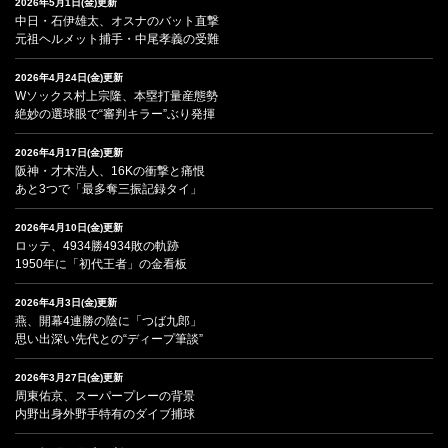
2026年5月1日(金)更新
中日・石伊雄太、オスナのバット直撃
元祖ヘルメット捕手・中尾孝義の受難
2026年4月24日(金)更新
Wソックス村上宗隆、本塁打量産態勢
絶妙の選球眼で“審判キラー”ぶり発揮
2026年4月17日(金)更新
阪神・才木浩人、16Kの衝撃と痛恨
あと3つで「最多奪三振記録タイ」
2026年4月10日(金)更新
ロッテ、4934勝4934敗の軌跡
1950年に「初代王者」の金看板
2026年4月3日(金)更新
燕、開幕4連勝の陰に「つば九郎」
思い出深い先代との“ディープ筆談”
2026年3月27日(金)更新
周東佑京、スーパープレーの背景
内野出身外野手特有のダイブ捕球