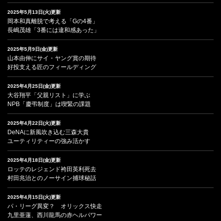
2025年5月13日(火)更新
岡本和真離脱で考える「Gの4番」
長嶋茂雄「3番には違和感あった」
2025年5月9日(金)更新
山本由伸にサイ・ヤング賞の期待
好投支える匠のフィールディング
2025年4月25日(金)更新
大谷翔平「父親リスト」に学ぶ
NPB「慶弔制度」は喫緊の課題
2025年4月22日(火)更新
DeNAに新風吹き込む三森大貴
ユーティリティーの強み活かす
2025年4月18日(金)更新
ロッテのレジェンド袴田英利死去
村田兆治とのノーサイン捕球秘話
2025年4月15日(火)更新
パ・リーグ異変？ オリックス快走
九里亜蓮、西川龍馬の赤ヘルパワー