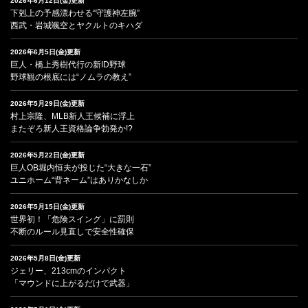
2026年6月12日(金)更新
下剋上の予感漂わせる“守護神左腕”
西武・岩城颯空とヤクルトのキハダ
2026年6月5日(金)更新
巨人・橋上秀樹代行の新ID野球
野球観の根底には“ノムラの教え”
2026年5月29日(金)更新
村上宗隆、MLB新人王候補に浮上
またぞろ新人王資格論争勃発か!?
2026年5月22日(金)更新
巨人OB堀内恒夫が投じた“大きな一石”
ユニホーム“背ネーム”はありかなしか
2026年5月15日(金)更新
世界初！「危険スイング」に罰則
不断のルール見直しで安全性確保
2026年5月8日(金)更新
ジェリー、213cmのインパクト
「マウンドに上がるだけで武器」