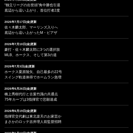
“独立リーグの出世頭”角中勝也引退
底辺から這い上がり、首位打者2度
2026年7月17日(金)更新
佐々木麟太郎、マーリンズ入りへ
底辺から這い上がったM・ピアザ
2026年7月10日(金)更新
豪打・佐々木麟太郎に3つの選択肢
MLB、ホークス、そして第3の道
2026年7月3日(金)更新
ホークス栗原陵矢、自己最多の22号
スイング軌道体得でホームラン急増
2026年6月26日(金)更新
橋上秀樹代行と古葉竹識の共通点
75年カープは3指揮官で悲願達成
2026年6月19日(金)更新
指揮官交代劇は東北楽天のお家芸か
まさかのロッテ吉井理人前監督招聘