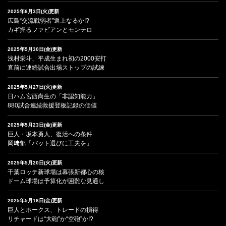
2025年6月3日(火)更新
広島“交流戦弱者”返上なるか!?
カギ握るファビアンとモンテロ
2025年5月30日(金)更新
浅村栄斗、平成生まれ初の2000安打
直前に連続試合出場ストップの試練
2025年5月27日(火)更新
日ハム宮西尚生の「非認知能力」
880試合連続救援登板記録の価値
2025年5月23日(金)更新
巨人・坂本勇人、復活への条件
岡﨑郁「バット選びに工夫を」
2025年5月20日(火)更新
千葉ロッテ新球場は幕張新都心の核
ドーム球場は予算化が困難な見通し
2025年5月16日(金)更新
巨人とホークス、トレードの損得
リチャードは“大砲”か“空砲”か!?