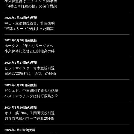
小久保監督は“王イズム”の継承者
「4番こそ打線の軸」の保守思想
2024年9月24日(火)更新
中日・立浪和義監督、辞任表明
“野球エリート”がはまった陥穽
2024年9月20日(金)更新
ホークス、4年ぶりリーグⅤへ
小久保裕紀監督と山川穂高の絆
2024年9月17日(火)更新
ヒットマイスター青木宣親引退
日米2723安打は「勇気」の対価
2024年9月13日(金)更新
ビシエド、中日退団で新天地熱望
ベストマッチングは貧打広島か!?
2024年9月10日(火)更新
オリ一筋19年、T-岡田現役引退
肉食恐竜級パワーで通算204発
2024年9月6日(金)更新