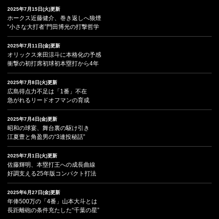
2025年7月15日(火)更新
ホークス近藤健介、巻き返しへ狼煙
“小さな大打者”門田博光の打撃哲学
2025年7月11日(金)更新
オリックス来田涼斗に本格化の予感
衝撃の初打席初球初本塁打から4年
2025年7月8日(火)更新
広島得点力不足は「1番」不在
急がれるリードオフマンの育成
2025年7月4日(金)更新
昭和の球宴、舞台裏の駆け引き
江夏豊と角盈男の“3連投秘話”
2025年7月1日(火)更新
佐藤輝明、本塁打王への成長曲線
好調支える25年版コンパクト打法
2025年6月27日(金)更新
年俸500万の「4番」山本大斗とは
長距離砲の条件充たした“千葉の星”