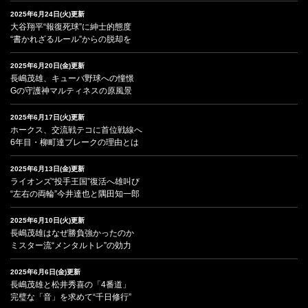
2025年6月24日(火)更新
大谷翔平“報復死球”に紳士的態度
“書かれざるルール”からの脱却を
2025年6月20日(金)更新
長嶋茂雄、キューバ野球への憧憬
Gの守護神マルティネスの原風景
2025年6月17日(火)更新
ホークス、交流戦テコに首位戦線へ
6年目・柳町達ブレークの理由とは
2025年6月13日(金)更新
ライオンズ“投手王国”復活へ雄叫び
“左右の両輪”今井達也と隅田知一郎
2025年6月10日(火)更新
長嶋茂雄はなぜ勝負強かったのか
ミスター流“メンタルトレ”の効力
2025年6月6日(金)更新
長嶋茂雄と松井秀喜の「4番道」
完璧な「音」を求めて“千日修行”