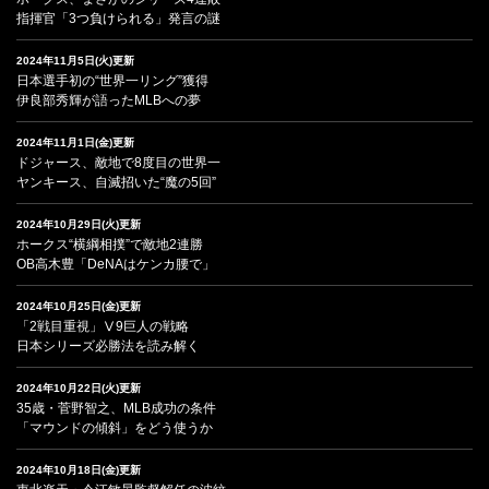
指揮官「3つ負けられる」発言の謎
2024年11月5日(火)更新
日本選手初の“世界一リング”獲得
伊良部秀輝が語ったMLBへの夢
2024年11月1日(金)更新
ドジャース、敵地で8度目の世界一
ヤンキース、自滅招いた“魔の5回”
2024年10月29日(火)更新
ホークス“横綱相撲”で敵地2連勝
OB高木豊「DeNAはケンカ腰で」
2024年10月25日(金)更新
「2戦目重視」Ⅴ9巨人の戦略
日本シリーズ必勝法を読み解く
2024年10月22日(火)更新
35歳・菅野智之、MLB成功の条件
「マウンドの傾斜」をどう使うか
2024年10月18日(金)更新