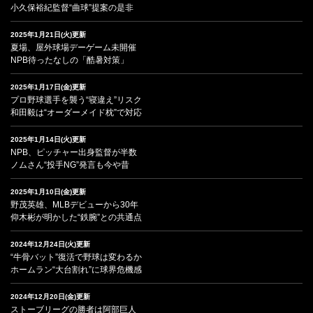
小久保裕紀監督“曲球”提案の是非
2025年1月21日(火)更新
夏場、屋外球場デーゲーム未開催
NPB待ったなしの「酷暑対策」
2025年1月17日(金)更新
プロ野球選手を襲う“寝違え”リスク
和田毅は“オーダーメイド枕”で対応
2025年1月14日(火)更新
NPB、ピッチャー出身監督が半数
ノムさん“投手NG”発言も今や昔
2025年1月10日(金)更新
野茂英雄、MLBデビューから30年
仰木彬が明かした“鉄腕”との共通点
2024年12月24日(火)更新
“牛骨バット”復活で野球は変わるか
ホームラン“大台割れ”に球界危機感
2024年12月20日(金)更新
ストーブリーグの勝者は阿部巨人