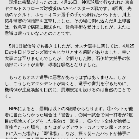
球場に衝撃が走ったのは、4月16日、神宮球場で行なわれた東京
ヤクルトスワローズ対横浜DeNAベイスターズ戦です。8回裏、先
頭のヤクルト、ホセ・オスナ選手の手から離れたバットが、川上
拓斗球審の側頭部を直撃しました。その場に倒れ込んだ川上球審
は、救急車で病院に搬送され、緊急手術を受けましたが、未だに
意識は戻っていないとのことです。
5月1日配信号でも書きましたが、オスナ選手に関しては、4月25
日の中日ドラゴンズ戦でもヒヤリとする瞬間がありました。幸い
大事には至りませんでしたが、空振りした際、石伊雄太捕手の後
頭部にバットが直撃、球場は騒然となりました。
もっともオスナ選手に悪意があろうはずはありません。しか
し、こうしたアクシデントが続くと、選手や審判を守るために、
機構側が注意喚起を目的に、罰則規定を設けるのは当然のことで
す。
NPBによると、罰則は以下の3段階からなります。①バットが他
者に当たらなかった場合は「警告」、②同一試合で同一打者が2度
目の危険スイングをした場合は「退場」、③バット全体が他者に
直接当たった場合、またはダッグアウト・カメラマン席・スタン
ドに入った場合は「即退場」。なお、振り切ったバットが捕手に