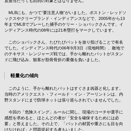
直接当たっても罰則の対象とはなりません。
MLBにも、かつて“要注意人物”がいました。ボストン・レッドソ
ックスやクリーブランド・インディアンスなどで、2005年から13
年までMLBでプレーした捕手のケリー・ショパックさんです。イ
ンディアンス時代の08年には21本塁打をマークしています。
このショパックさん、たびたびバットを放り投げることで有名
でした。インディアンス時代の06年9月3日（現地時間）、敵地で
のテキサス・レンジャーズ戦では、手から離れたバットがスタン
ドに飛び込み、観客が肋骨骨折の重傷を負いました。
軽量化の傾向
このように、手から離れたバットはすぐさま凶器と化します。
当時のアメリクエスト・フィールド・イン・アーリントンは、内
野スタンドにまで防球ネットは張り巡らされていませんでした。
今回の「危険スイング」ルールに関し、現場のコーチや選手に
感想を求めると、ほとんどの者が「安全を確保するためには必
要」と答えました。その上で、「バットの材質や重さにも目を向
けなければ」と問題提起する者もいました。