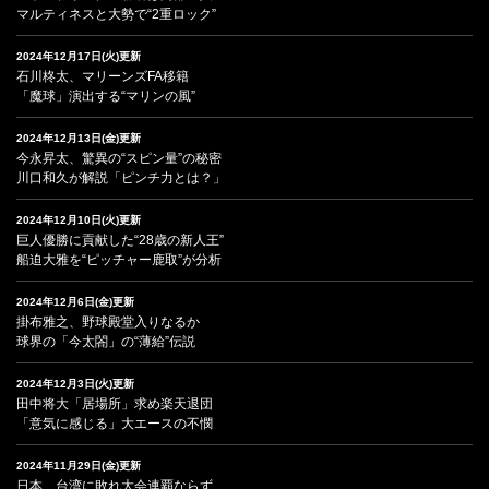
マルティネスと大勢で“2重ロック”
2024年12月17日(火)更新
石川柊太、マリーンズFA移籍
「魔球」演出する“マリンの風”
2024年12月13日(金)更新
今永昇太、驚異の“スピン量”の秘密
川口和久が解説「ピンチ力とは？」
2024年12月10日(火)更新
巨人優勝に貢献した“28歳の新人王”
船迫大雅を“ピッチャー鹿取”が分析
2024年12月6日(金)更新
掛布雅之、野球殿堂入りなるか
球界の「今太閤」の“薄給”伝説
2024年12月3日(火)更新
田中将大「居場所」求め楽天退団
「意気に感じる」大エースの不憫
2024年11月29日(金)更新
日本、台湾に敗れ大会連覇ならず