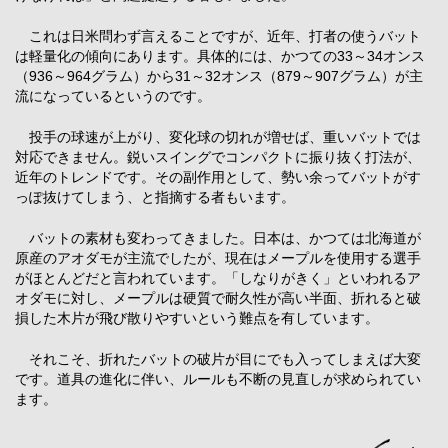
これは日米問わず言えることですが、近年、打者の使うバット
は軽量化の傾向にあります。具体的には、かつての33～34オンス
（936～964グラム）から31～32オンス（879～907グラム）が主
流になっているというのです。
投手の球速が上がり、変化球の切れが増せば、重いバットでは
対応できません。鋭いスイングでコンパクトに振り抜く打法が、
近年のトレンドです。その副作用として、勢い余ってバットがす
っぽ抜けてしまう、と指摘する者もいます。
バットの素材も変わってきました。日本は、かつては北海道が
原産のアオダモが主流でしたが、現在はメープルを使用する選手
がほとんどだと言われています。「しなりがきく」といわれるア
オダモに対し、メープルは硬質で耐久性が高い半面、折れると破
損した木片が飛び散りやすいという難点を有しています。
それこそ、折れたバットの破片が目にでも入ってしまえば大変
です。道具の進化に伴い、ルールも不断の見直しが求められてい
ます。