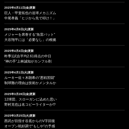
2025年4月11日(金)更新
巨人・甲斐拓也の送球メカニズム
中尾孝義「ヒジから先で叩け！」
2025年4月8日(火)更新
メジャーを席巻する“魚雷バット”
大谷翔平には「必要なし」の根拠
2025年4月4日(金)更新
昨季1試合平均2.61得点の中日
“神の手”上林誠知がカンフル剤
2025年4月1日(火)更新
ルーキー佐々木朗希の“悪戦苦闘”
制球難の理由は技術かメンタルか
2025年3月28日(金)更新
12球団、スローガンに込めた思い
野村克也は名コピーライターか!?
2025年3月25日(火)更新
西武が目指す谷底からのV字回復
オープン戦好調で“もしや”の予感