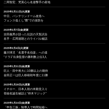
二岡智宏、梵英心ら名遊撃手の産地
2025年2月11日(火)更新
中日、バンテリンドーム改造へ
フェンス低くし“際”での攻防を
2025年2月7日(金)更新
吉田義男が語った伝説の天覧試合
名手・広岡達朗とのライバル秘話
2025年2月4日(火)更新
藤川球児「名選手名伯楽」への道
“ドラ1”出身監督の勝利数上位3人
2025年1月31日(金)更新
巨人・田中将大に10勝以上の期待
金田正一は巨人移籍初年度に11勝
2025年1月28日(火)更新
イチロー、日本人初の米殿堂入り
登録名誕生秘話と“仰木マジック”
2025年1月24日(金)更新
「申告三振」制導入で時間短縮へ