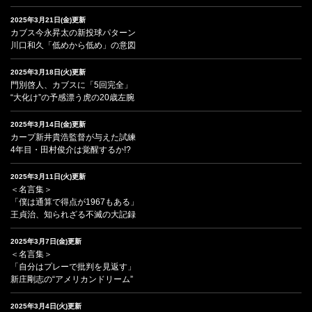
2025年3月21日(金)更新
カブス今永昇太の新投球パターン
川口和久「低めから低め」の意図
2025年3月18日(火)更新
門別啓人、カブスに「5回完全」
“大化け”の予感漂う虎の20歳左腕
2025年3月14日(金)更新
カープ新井貴浩監督が与えた試練
4年目・田村俊介は覚醒するか!?
2025年3月11日(火)更新
＜名言集＞
「僕は通算で得点が1967もある」
王貞治、知られざる不滅の大記録
2025年3月7日(金)更新
＜名言集＞
「自分はプレーで批判を見返す」
新庄剛志の“アメリカンドリーム”
2025年3月4日(火)更新