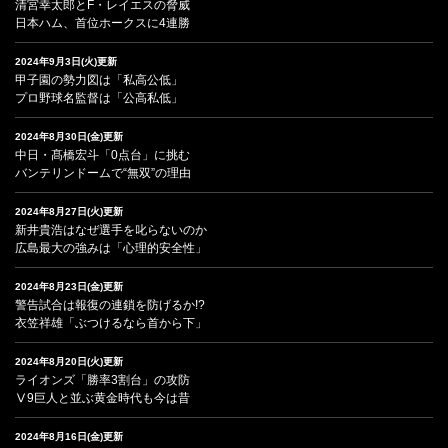
清宮幸太郎とF・レイエスの脅威
日本ハム、首位ホークスに4連勝
2024年9月3日(火)更新
甲子園の勢力図は「私高公低」
プロ野球名監督は「公高私低」
2024年8月30日(金)更新
中日・髙橋宏斗「0点台」に挑む
バンテリンドームで“無双”の理由
2024年8月27日(火)更新
新井貴浩はなぜ選手を叱らないのか
広島最大の強みは「心理的安全性」
2024年8月23日(金)更新
警告試合は報復の連鎖を防げるか!?
衣笠祥雄「ぶつけるなら首から下」
2024年8月20日(火)更新
ライオンズ「勝率3割台」の攻防
Ⅴ9巨人と並ぶ黄金時代も今は昔
2024年8月16日(金)更新