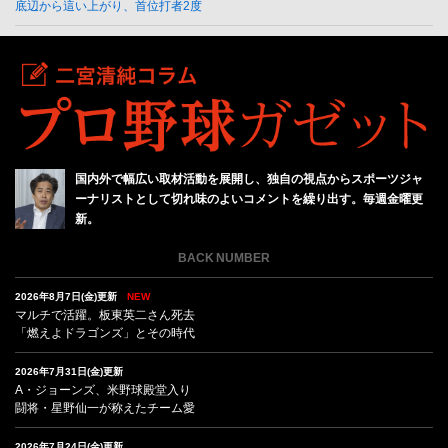
底辺から這い上がり、首位打者2度
国内外で幅広い取材活動を展開し、独自の視点からスポーツジャ
ーナリストとして切れ味のよいコメントを繰り出す。毎週金曜更
新。
BACK NUMBER
2026年8月7日(金)更新
NEW
マルチで活躍。板東英二さん死去
「燃えよドラゴンズ」とその時代
2026年7月31日(金)更新
A・ジョーンズ、米野球殿堂入り
闘将・星野仙一が称えたチーム愛
2026年7月24日(金)更新