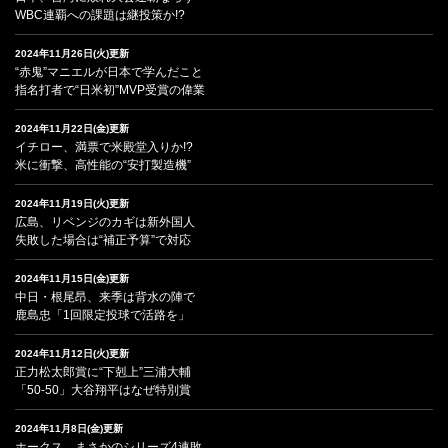
WBC連覇への課題は継投策か!?
2024年11月26日(火)更新
“赤鬼”マニエルが日本で学んだこと
指名打者で“日米初”MVP受賞の偉業
2024年11月22日(金)更新
イチロー、満票で米殿堂入りか!?
米に衝撃、高性能の“安打製造機”
2024年11月19日(火)更新
広島、リベンジのカギは新外国人
失敗した場合は“補正予算”で対応
2024年11月15日(金)更新
中日・根尾昂、来季は背水の陣で
鹿島忠「1回限定投球で活路を」
2024年11月12日(火)更新
正力松太郎賞に“下剋上”三浦大輔
「50-50」大谷翔平はなぜ特別賞
2024年11月8日(金)更新
ホークス、まさかのシリーズ4連敗