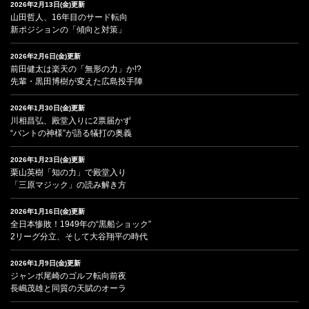
2026年2月13日(金)更新
山田哲人、16年目のサード転向
新ポジションの「傾向と対策」
2026年2月6日(金)更新
前田健太は楽天の「無形の力」か!?
先輩・黒田博樹が変えた広島投手陣
2026年1月30日(金)更新
川相昌弘、殿堂入りに2票届かず
“バントの神様”が語る犠打の奥義
2026年1月23日(金)更新
栗山英樹「知の力」で殿堂入り
「三原マジック」の読み解き方
2026年1月16日(金)更新
全日本惨敗！1949年の“黒船ショック”
2リーグ分立、そして大谷翔平の時代
2026年1月9日(金)更新
ジャンボ尾崎のゴルフ転向前夜
長嶋茂雄と同質の天賦のオーラ