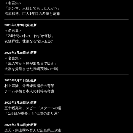
＜名言集＞
「ホンマ、人殺しでもしたんか!?」
清原和博、巨人1年目の希望と葛藤
2025年2月28日(金)更新
＜名言集＞
「24時間の中の、わずか何秒」
衣笠祥雄、壮絶なる“鉄人伝説”
2025年2月25日(火)更新
＜名言集＞
「尻の穴から煙が出るまで吸え」
大器を覚醒させた長嶋茂雄の一喝
2025年2月21日(金)更新
村上宗隆、外野練習指示の背景
チーム事情と本人の利得も考慮
2025年2月18日(火)更新
五十幡亮汰、スピードスターへの道
「1歩目が重要」と“伝説の走り屋”
2025年2月14日(金)更新
楽天・宗山塁を育んだ広島県三次市