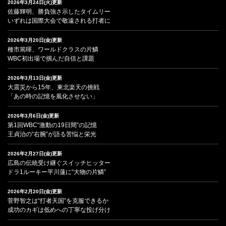
2026年3月24日(火)更新
佐藤輝明、勝負強さ示したタイムリー
いずれは国際大会で敬遠される打者に
2026年3月20日(金)更新
種市篤暉、ワールドクラスの片鱗
WBC初出場で掴んだ自信と課題
2026年3月13日(金)更新
大震災から15年、東北楽天の挑戦
「あの時の記憶を風化させない」
2026年3月6日(金)更新
第1回WBC“激動の19日間”の記憶
王貞治の“右腕”が語る苦悩と栄光
2026年2月27日(金)更新
広島の伝統受け継ぐスイッチヒッター
ドラ1ルーキー平川蓮に“大物の片鱗”
2026年2月20日(金)更新
菅野智之は“打者天国”を克服できるか
成功のカギは低めへの丁寧な投げ分け