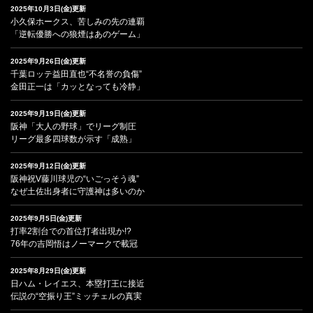
2025年10月3日(金)更新
小久保ホークス、苦しみの先の連覇
「逆転優勝への狼煙はあのゲーム」
2025年9月26日(金)更新
千葉ロッテ益田直也“不名誉の負傷”
金田正一は「カッとなっても冷静」
2025年9月19日(金)更新
阪神「大人の野球」でリーグ制圧
リーグ最多四球数が示す「成熟」
2025年9月12日(金)更新
阪神祝V藤川球児の“いごっそう魂”
なぜ土佐出身者に守護神は多いのか
2025年9月5日(金)更新
打率2割台での首位打者出現か!?
76年の吉岡悟はノーマークで載冠
2025年8月29日(金)更新
日ハム・レイエス、本塁打王に接近
伝説の“空振り王”ミッチェルの真実