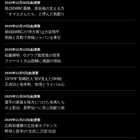
2025年12月26日(金)更新
第2回WBC優勝、原辰徳の支える力
「オマエさんたち」と呼んだ気配り
2025年12月19日(金)更新
第6回WBCの“侍大将”は大谷翔平
実績と言動で井端ジャパンを牽引
2025年12月12日(金)更新
佐藤輝明、Gグラブ賞受賞の背景
ファースト大山悠輔に感謝の理由
2025年12月5日(金)更新
1976年“長嶋巨人”初V支えたOH砲
王貞治と張本勲、友情とライバル心
2025年11月28日(金)更新
選手の家族を味方につけた名将たち
川上哲治、星野仙一に学ぶ気配り術
2025年11月21日(金)更新
広島初優勝の立役者ホプキンス
野球と医学の“文武二刀流”伝説