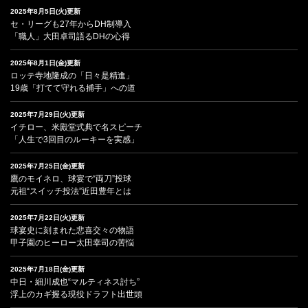
2025年8月5日(火)更新
セ・リーグも27年からDH制導入
「職人」大田卓司語るDHの心得
2025年8月1日(金)更新
ロッテ寺地隆成の「日々是精進」
19歳「打てて守れる捕手」への道
2025年7月29日(火)更新
イチロー、米殿堂式典で名スピーチ
「人生で3回目のルーキーを実感」
2025年7月25日(金)更新
鷹のモイネロ、球宴で“両刀”投球
元祖“スイッチ投法”近田豊年とは
2025年7月22日(火)更新
球宴史に刻まれた悲喜交々の物語
甲子園のヒーロー太田幸司の苦悩
2025年7月18日(金)更新
中日・細川成也“マルティネス討ち”
浮上のカギ握る現役ドラフト出世頭