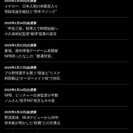
2025年1月28日(火)更新
イチロー、日本人初の米殿堂入り
登録名誕生秘話と“仰木マジック”
2025年1月24日(金)更新
「申告三振」制導入で時間短縮へ
小久保裕紀監督“曲球”提案の是非
2025年1月21日(火)更新
夏場、屋外球場デーゲーム未開催
NPB待ったなしの「酷暑対策」
2025年1月17日(金)更新
プロ野球選手を襲う“寝違え”リスク
和田毅は“オーダーメイド枕”で対応
2025年1月14日(火)更新
NPB、ピッチャー出身監督が半数
ノムさん“投手NG”発言も今や昔
2025年1月10日(金)更新
野茂英雄、MLBデビューから30年
仰木彬が明かした“鉄腕”との共通点