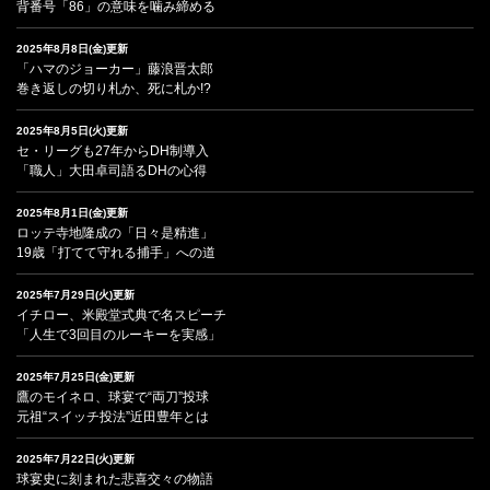
背番号「86」の意味を噛み締める
2025年8月8日(金)更新
「ハマのジョーカー」藤浪晋太郎
巻き返しの切り札か、死に札か!?
2025年8月5日(火)更新
セ・リーグも27年からDH制導入
「職人」大田卓司語るDHの心得
2025年8月1日(金)更新
ロッテ寺地隆成の「日々是精進」
19歳「打てて守れる捕手」への道
2025年7月29日(火)更新
イチロー、米殿堂式典で名スピーチ
「人生で3回目のルーキーを実感」
2025年7月25日(金)更新
鷹のモイネロ、球宴で“両刀”投球
元祖“スイッチ投法”近田豊年とは
2025年7月22日(火)更新
球宴史に刻まれた悲喜交々の物語