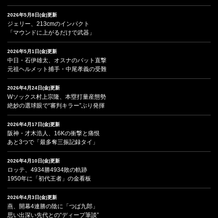
2026年5月8日(金)更新
ジェリー、213cmのインパクト
「マウンドに上がるだけで武器」
2026年5月1日(金)更新
中日・石伊雄太、オスナのバット直撃
元祖ヘルメット捕手・中尾孝義の受難
2026年4月24日(金)更新
Wソックス村上宗隆、本塁打量産態勢
絶妙の選球眼で“審判キラー”ぶり発揮
2026年4月17日(金)更新
阪神・才木浩人、16Kの衝撃と痛恨
あと3つで「最多奪三振記録タイ」
2026年4月10日(金)更新
ロッテ、4934勝4934敗の軌跡
1950年に「初代王者」の金看板
2026年4月3日(金)更新
燕、開幕4連勝の陰に「つば九郎」
思い出深い先代との“ディープ筆談”