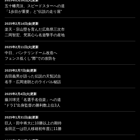
2025年2月18日(火)更新
五十幡亮汰、スピードスターへの道
「1歩目が重要」と“伝説の走り屋”
2025年2月14日(金)更新
楽天・宗山塁を育んだ広島県三次市
二岡智宏、梵英心ら名遊撃手の産地
2025年2月11日(火)更新
中日、バンテリンドーム改造へ
フェンス低くし“際”での攻防を
2025年2月7日(金)更新
吉田義男が語った伝説の天覧試合
名手・広岡達朗とのライバル秘話
2025年2月4日(火)更新
藤川球児「名選手名伯楽」への道
“ドラ1”出身監督の勝利数上位3人
2025年1月31日(金)更新
巨人・田中将大に10勝以上の期待
金田正一は巨人移籍初年度に11勝