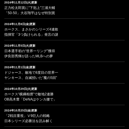
2024年11月12日(火)更新
正力松太郎賞に“下剋上”三浦大輔
「50-50」大谷翔平はなぜ特別賞
2024年11月8日(金)更新
ホークス、まさかのシリーズ4連敗
指揮官「3つ負けられる」発言の謎
2024年11月5日(火)更新
日本選手初の“世界一リング”獲得
伊良部秀輝が語ったMLBへの夢
2024年11月1日(金)更新
ドジャース、敵地で8度目の世界一
ヤンキース、自滅招いた“魔の5回”
2024年10月29日(火)更新
ホークス“横綱相撲”で敵地2連勝
OB高木豊「DeNAはケンカ腰で」
2024年10月25日(金)更新
「2戦目重視」Ⅴ9巨人の戦略
日本シリーズ必勝法を読み解く