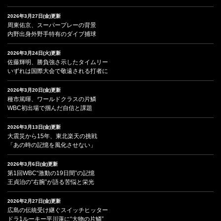
2026年3月27日(金)更新
周東佑京、スーパープレーの背景
内野出身外野手特有のダイブ捕球
2026年3月24日(火)更新
佐藤輝明、勝負強さ示したタイムリー
いずれは国際大会で敬遠される打者に
2026年3月20日(金)更新
種市篤暉、ワールドクラスの片鱗
WBC初出場で掴んだ自信と課題
2026年3月13日(金)更新
大震災から15年、東北楽天の挑戦
「あの時の記憶を風化させない」
2026年3月6日(金)更新
第1回WBC“激動の19日間”の記憶
王貞治の“右腕”が語る苦悩と栄光
2026年2月27日(金)更新
広島の伝統受け継ぐスイッチヒッター
ドラ1ルーキー平川蓮に“大物の片鱗”