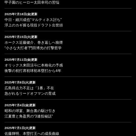
甲子園のヒーロー太田幸司の苦悩
2025年7月18日(金)更新
中日・細川成也“マルティネス討ち”
浮上のカギ握る現役ドラフト出世頭
2025年7月15日(火)更新
ホークス近藤健介、巻き返しへ狼煙
“小さな大打者”門田博光の打撃哲学
2025年7月11日(金)更新
オリックス来田涼斗に本格化の予感
衝撃の初打席初球初本塁打から4年
2025年7月8日(火)更新
広島得点力不足は「1番」不在
急がれるリードオフマンの育成
2025年7月4日(金)更新
昭和の球宴、舞台裏の駆け引き
江夏豊と角盈男の“3連投秘話”
2025年7月1日(火)更新
佐藤輝明、本塁打王への成長曲線