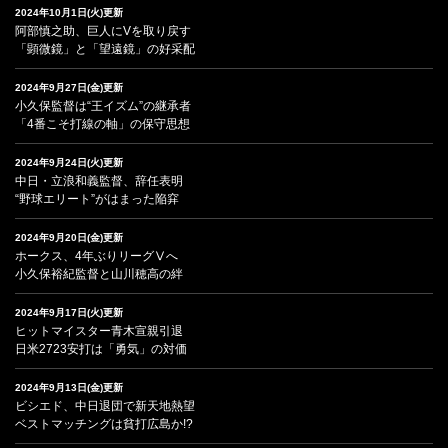
2024年10月1日(火)更新
阿部慎之助、巨人にVを取り戻す
「顕微鏡」と「望遠鏡」の好采配
2024年9月27日(金)更新
小久保監督は“王イズム”の継承者
「4番こそ打線の軸」の保守思想
2024年9月24日(火)更新
中日・立浪和義監督、辞任表明
“野球エリート”がはまった陥穽
2024年9月20日(金)更新
ホークス、4年ぶりリーグⅤへ
小久保裕紀監督と山川穂高の絆
2024年9月17日(火)更新
ヒットマイスター青木宣親引退
日米2723安打は「勇気」の対価
2024年9月13日(金)更新
ビシエド、中日退団で新天地熱望
ベストマッチングは貧打広島か!?