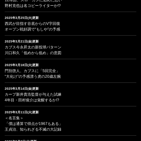
野村克也は名コピーライターか!?
2025年3月25日(火)更新
西武が目指す谷底からのV字回復
オープン戦好調で“もしや”の予感
2025年3月21日(金)更新
カブス今永昇太の新投球パターン
川口和久「低めから低め」の意図
2025年3月18日(火)更新
門別啓人、カブスに「5回完全」
“大化け”の予感漂う虎の20歳左腕
2025年3月14日(金)更新
カープ新井貴浩監督が与えた試練
4年目・田村俊介は覚醒するか!?
2025年3月11日(火)更新
＜名言集＞
「僕は通算で得点が1967もある」
王貞治、知られざる不滅の大記録