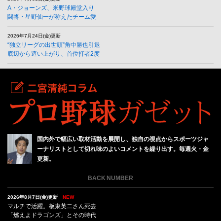
A・ジョーンズ、米野球殿堂入り
闘将・星野仙一が称えたチーム愛
2026年7月24日(金)更新
“独立リーグの出世頭”角中勝也引退
底辺から這い上がり、首位打者2度
国内外で幅広い取材活動を展開し、独自の視点からスポーツジャ
ーナリストとして切れ味のよいコメントを繰り出す。毎週火・金
更新。
BACK NUMBER
2026年8月7日(金)更新
NEW
マルチで活躍。板東英二さん死去
「燃えよドラゴンズ」とその時代