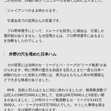
これを拒否。29歳の若さでユニホームを脱ぐはめになりました。
「ジャイアンツのまま終わります」
引退会見での定岡さんの言葉です。
プロ野球選手にとって、トレードを拒否した場合は、引退しか
選択肢がありません。なぜ定岡さんは、プロ野球選手にあるまじ
き決断をしたのでしょう。
外野の穴を埋めた日本ハム
その背景には当時のセ・リーグとパ・リーグの"リーグ格差"があ
げられます。特に球界の盟主を自認する巨人とまだ一度も日本一
経験のなかった近鉄との間には、実力はもちろん人気や待遇面な
どで大きな格差がありました。
85年、近鉄と巨人はともに3位に終わりましたが、観客動員数で
は巨人の280万2000人に対して、近鉄は56万5000人と5倍近い開
きがありました。この年のリーグ動員数もセ・リーグが1141万
3500人、パ・リーグが472万7500人でした。そうした事情を踏ま
えると、今は隔世の感があります。