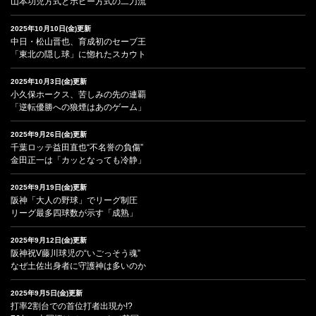
山本功児方式とボビー方式の二刀流
2025年10月10日(金)更新
中日・松山晋也、育成初のセーブ王
「東北の隠し球」に惚れたスカウト
2025年10月3日(金)更新
小久保ホークス、苦しみの先の連覇
「逆転優勝への狼煙はあのゲーム」
2025年9月26日(金)更新
千葉ロッテ益田直也“不名誉の負傷”
金田正一は「カッとなっても冷静」
2025年9月19日(金)更新
阪神「大人の野球」でリーグ制圧
リーグ最多四球数が示す「成熟」
2025年9月12日(金)更新
阪神祝V藤川球児の“いごっそう魂”
なぜ土佐出身者に守護神は多いのか
2025年9月5日(金)更新
打率2割台での首位打者出現か!?