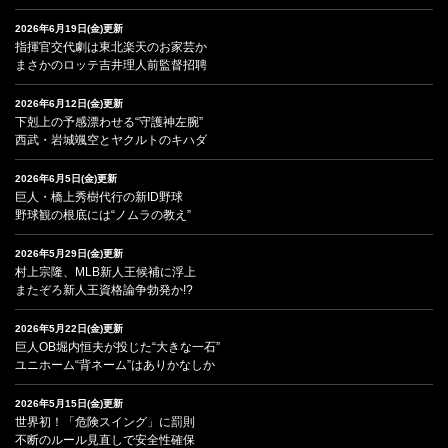
2026年6月19日(金)更新
指揮官交代劇は東北楽天のお家芸か
まさかのロッテ吉井理人前監督招聘
2026年6月12日(金)更新
下剋上の予感漂わせる“守護神左腕”
西武・岩城颯空とヤクルトのキハダ
2026年6月5日(金)更新
巨人・橋上秀樹代行の新ID野球
野球観の根底には“ノムラの教え”
2026年5月29日(金)更新
村上宗隆、MLB新人王候補に浮上
またぞろ新人王資格論争勃発か!?
2026年5月22日(金)更新
巨人OB堀内恒夫が投じた“大きな一石”
ユニホーム“背ネーム”はありかなしか
2026年5月15日(金)更新
世界初！「危険スイング」に罰則
不断のルール見直しで安全性確保