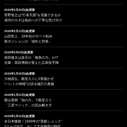
2026年2月20日(金)更新
菅野智之は“打者天国”を克服できるか
成功のカギは低めへの丁寧な投げ分け
2026年2月13日(金)更新
山田哲人、16年目のサード転向
新ポジションの「傾向と対策」
2026年2月6日(金)更新
前田健太は楽天の「無形の力」か!?
先輩・黒田博樹が変えた広島投手陣
2026年1月30日(金)更新
川相昌弘、殿堂入りに2票届かず
“バントの神様”が語る犠打の奥義
2026年1月23日(金)更新
栗山英樹「知の力」で殿堂入り
「三原マジック」の読み解き方
2026年1月16日(金)更新
全日本惨敗！1949年の“黒船ショック”
2リーグ分立、そして大谷翔平の時代