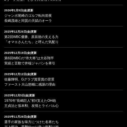
2026年1月9日(金)更新
ジャンボ尾崎のゴルフ転向前夜
長嶋茂雄と同質の天賦のオーラ
2025年12月26日(金)更新
第2回WBC優勝、原辰徳の支える力
「オマエさんたち」と呼んだ気配り
2025年12月19日(金)更新
第6回WBCの“侍大将”は大谷翔平
実績と言動で井端ジャパンを牽引
2025年12月12日(金)更新
佐藤輝明、Gグラブ賞受賞の背景
ファースト大山悠輔に感謝の理由
2025年12月5日(金)更新
1976年“長嶋巨人”初V支えたOH砲
王貞治と張本勲、友情とライバル心
2025年11月28日(金)更新
選手の家族を味方につけた名将たち
川上哲治、星野仙一に学ぶ気配り術