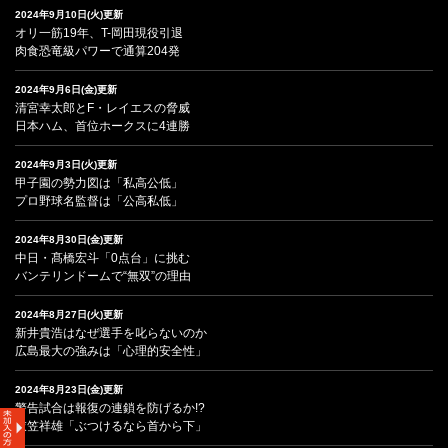
2024年9月10日(火)更新
オリ一筋19年、T-岡田現役引退
肉食恐竜級パワーで通算204発
2024年9月6日(金)更新
清宮幸太郎とF・レイエスの脅威
日本ハム、首位ホークスに4連勝
2024年9月3日(火)更新
甲子園の勢力図は「私高公低」
プロ野球名監督は「公高私低」
2024年8月30日(金)更新
中日・髙橋宏斗「0点台」に挑む
バンテリンドームで“無双”の理由
2024年8月27日(火)更新
新井貴浩はなぜ選手を叱らないのか
広島最大の強みは「心理的安全性」
2024年8月23日(金)更新
警告試合は報復の連鎖を防げるか!?
衣笠祥雄「ぶつけるなら首から下」