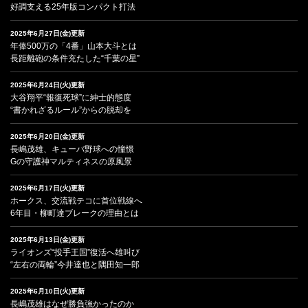
好調支える25年版コンパクト打法
2025年6月27日(金)更新
年俸500万の「4番」山本大斗とは
長距離砲の条件充たした“千葉の星”
2025年6月24日(火)更新
大谷翔平“報復死球”に紳士的態度
“書かれざるルール”からの脱却を
2025年6月20日(金)更新
長嶋茂雄、キューバ野球への憧憬
Gの守護神マルティネスの原風景
2025年6月17日(火)更新
ホークス、交流戦テコに首位戦線へ
6年目・柳町達ブレークの理由とは
2025年6月13日(金)更新
ライオンズ“投手王国”復活へ雄叫び
“左右の両輪”今井達也と隅田知一郎
2025年6月10日(火)更新
長嶋茂雄はなぜ勝負強かったのか