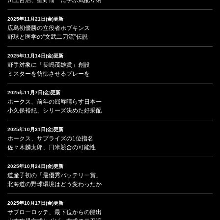
2025年11月21日(金)更新
広島初優勝の立役者ホプキンス
野球と医学の“文武二刀流”伝説
2025年11月14日(金)更新
野手対象に「長嶋茂雄賞」創設
ミスターを彷彿させるプレーを
2025年11月7日(金)更新
ホークス、前年の屈辱晴らす日本一
小久保裕紀、シリーズ決めた好采配
2025年10月31日(金)更新
ホークス、サプライズの1位指名
佐々木麟太郎、日米競合の可能性
2025年10月24日(金)更新
道産子初の「最優秀バッテリー賞」
北海道の野球環境はどう変わったか
2025年10月17日(金)更新
サブローロッテ、最下位からの船出