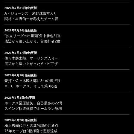
2026年7月31日(金)更新
A・ジョーンズ、米野球殿堂入り
闘将・星野仙一が称えたチーム愛
2026年7月24日(金)更新
“独立リーグの出世頭”角中勝也引退
底辺から這い上がり、首位打者2度
2026年7月17日(金)更新
佐々木麟太郎、マーリンズ入りへ
底辺から這い上がったM・ピアザ
2026年7月10日(金)更新
豪打・佐々木麟太郎に3つの選択肢
MLB、ホークス、そして第3の道
2026年7月3日(金)更新
ホークス栗原陵矢、自己最多の22号
スイング軌道体得でホームラン急増
2026年6月26日(金)更新
橋上秀樹代行と古葉竹識の共通点
75年カープは3指揮官で悲願達成