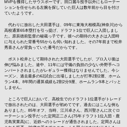
MVPを獲得したサウスポーです。田口麗斗投手以外にもローテー
ションを任せられる左腕を探していた巨人は数年前から目を付け
ていたようです。
代わりに放出した大田選手は、09年に東海大相模高(神奈川)から
高校通算65本塁打を引っ提げ、ドラフト1位で巨人に入団しまし
た。原辰徳前監督の秘蔵っ子です。彼への期待の大きさは入団時
に与えられた背番号55からも伺い知れました。その7年前まで松井
秀喜さんが背負っていた番号だからです。
ポスト松井として期待された大田選手でしたが、プロ入り後は
伸び悩みました。途中、11年には守備の負担の少ない外野手へコ
ンバートされましたがレギュラー獲得はなりませんでした。今シ
ーズン、過去最多の62試合に出場しましたが打率2割2厘、ホーム
ラン4本。8年間の通算成績も2割2分9厘、ホームラン9本とパッと
しません。
ところで巨人において、高校生でのドラフト1位選手がトレード
で放出されたのは、大田選手が初めてです。過去にはこんな例も
ありました。85年オフ、当時、江川卓さん、西川聖さんに次ぐロ
ーテーション投手だった定岡正二さん(75年ドラフト1位入団・鹿
児島実業高)に、近鉄へのトレードが通告されました。定岡さんは