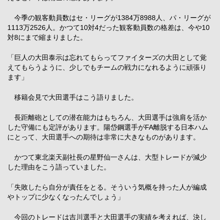
今季の観客動員数はセ・リーグが1384万8988人、パ・リーグが
1113万2526人。かつて10対4だった観客動員数の格差は、今や10
対8にまで縮まりました。
「巨人の大田泰示は忘れてもらってファイターズの大田として覚
えてもらうように、少しでもチームの戦力になれるように頑張り
ます」
移籍会見で大田選手はこう語りました。
長距離砲としての潜在能力はもちろん、大田選手は強肩を活か
した守備にも定評があります。陽岱鋼選手がFA離脱する日本ハム
にとって、大田選手への期待は非常に大きなものがあります。
かつて東北楽天副社長の星野仙一さんは、大型トレードが減少
した理由をこう語っていました。
「失敗したら自分が責任をとる。そういう気概を持った人が編成
やトップに少なくなったんでしょう」
今回のトレードは吉川選手と大田選手の実績を考えれば、決し