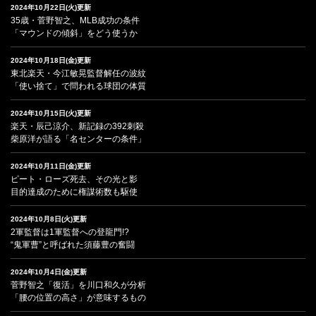
2024年10月22日(火)更新
35歳・菅野智之、MLB成功の条件
「マウンドの傾斜」をどう使うか
2024年10月18日(金)更新
東北楽天・今江敏晃監督解任の波紋
「使い捨て」で問われる球団の体質
2024年10月15日(火)更新
楽天・辰己涼介、新記録の392刺殺
柴原洋が語る「名センターの条件」
2024年10月11日(金)更新
ピート・ローズ死去、その光と影
目的達成のために権謀術数も駆使
2024年10月8日(火)更新
2軍監督は1軍監督への登龍門!?
“鬼軍曹”と呼ばれた須藤豊の奮闘
2024年10月4日(金)更新
菅野智之「復活」を川口和久が分析
「腰の位置の高さ」が意味するもの