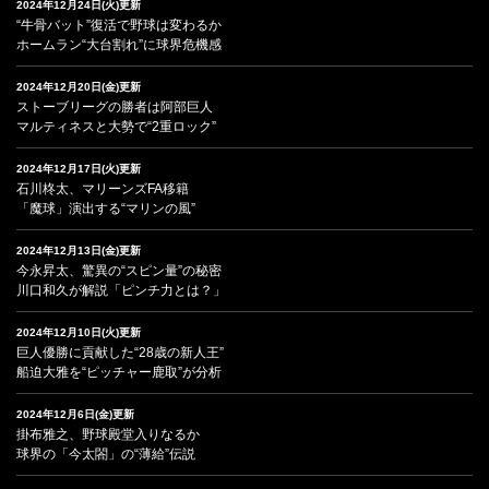
2024年12月24日(火)更新
“牛骨バット”復活で野球は変わるか
ホームラン“大台割れ”に球界危機感
2024年12月20日(金)更新
ストーブリーグの勝者は阿部巨人
マルティネスと大勢で“2重ロック”
2024年12月17日(火)更新
石川柊太、マリーンズFA移籍
「魔球」演出する“マリンの風”
2024年12月13日(金)更新
今永昇太、驚異の“スピン量”の秘密
川口和久が解説「ピンチ力とは？」
2024年12月10日(火)更新
巨人優勝に貢献した“28歳の新人王”
船迫大雅を“ピッチャー鹿取”が分析
2024年12月6日(金)更新
掛布雅之、野球殿堂入りなるか
球界の「今太閤」の“薄給”伝説