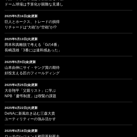
ドーム球場は予算化が困難な見通し
2025年5月16日(金)更新
巨人とホークス、トレードの損得
リチャードは“大砲”か“空砲”か!?
2025年5月13日(火)更新
岡本和真離脱で考える「Gの4番」
長嶋茂雄「3番には違和感あった」
2025年5月9日(金)更新
山本由伸にサイ・ヤング賞の期待
好投支える匠のフィールディング
2025年4月25日(金)更新
大谷翔平「父親リスト」に学ぶ
NPB「慶弔制度」は喫緊の課題
2025年4月22日(火)更新
DeNAに新風吹き込む三森大貴
ユーティリティーの強み活かす
2025年4月18日(金)更新
ロッテのレジェンド袴田英利死去