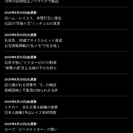
76年の吉岡悟はノーマークで載冠
2025年8月29日(金)更新
日ハム・レイエス、本塁打王に接近
伝説の“空振り王”ミッチェルの真実
2025年8月26日(火)更新
丸佳浩、36歳でサイクルヒット達成
お宝情報満載の“丸メモ”で生き抜く
2025年8月22日(金)更新
石井大智に“ドクターゼロ”の勲章
“進撃の虎”支える縁の下の力持ち
2025年8月19日(火)更新
語り継がれる背番号「3」の物語
長嶋茂雄と千葉茂の知られざる絆
2025年8月15日(金)更新
イチロー、永久欠番＆銅像の偉業
日本人銅像1号はレイズ岩村明憲
2025年8月12日(火)更新
カープ「ピースナイター」の誓い