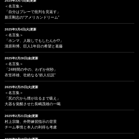
2025年3月7日(金)更新
＜名言集＞
「自分はプレーで批判を見返す」
新庄剛志の“アメリカンドリーム”
2025年3月4日(火)更新
＜名言集＞
「ホンマ、人殺しでもしたんか!?」
清原和博、巨人1年目の希望と葛藤
2025年2月28日(金)更新
＜名言集＞
「24時間の中の、わずか何秒」
衣笠祥雄、壮絶なる“鉄人伝説”
2025年2月25日(火)更新
＜名言集＞
「尻の穴から煙が出るまで吸え」
大器を覚醒させた長嶋茂雄の一喝
2025年2月21日(金)更新
村上宗隆、外野練習指示の背景
チーム事情と本人の利得も考慮