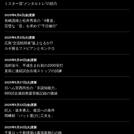
ミスター流“メンタルトレ”の効力
2025年6月6日(金)更新
長嶋茂雄と松井秀喜の「4番道」
完璧な「音」を求めて“千日修行”
2025年6月3日(火)更新
広島“交流戦弱者”返上なるか!?
カギ握るファビアンとモンテロ
2025年5月30日(金)更新
浅村栄斗、平成生まれ初の2000安打
直前に連続試合出場ストップの試練
2025年5月27日(火)更新
日ハム宮西尚生の「非認知能力」
880試合連続救援登板記録の価値
2025年5月23日(金)更新
巨人・坂本勇人、復活への条件
岡﨑郁「バット選びに工夫を」
2025年5月20日(火)更新
千葉ロッテ新球場は幕張新都心の核