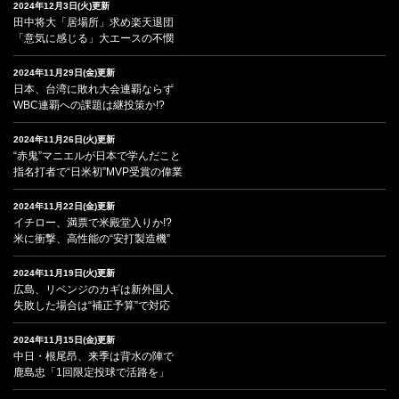
2024年12月3日(火)更新
田中将大「居場所」求め楽天退団
「意気に感じる」大エースの不憫
2024年11月29日(金)更新
日本、台湾に敗れ大会連覇ならず
WBC連覇への課題は継投策か!?
2024年11月26日(火)更新
“赤鬼”マニエルが日本で学んだこと
指名打者で“日米初”MVP受賞の偉業
2024年11月22日(金)更新
イチロー、満票で米殿堂入りか!?
米に衝撃、高性能の“安打製造機”
2024年11月19日(火)更新
広島、リベンジのカギは新外国人
失敗した場合は“補正予算”で対応
2024年11月15日(金)更新
中日・根尾昂、来季は背水の陣で
鹿島忠「1回限定投球で活路を」