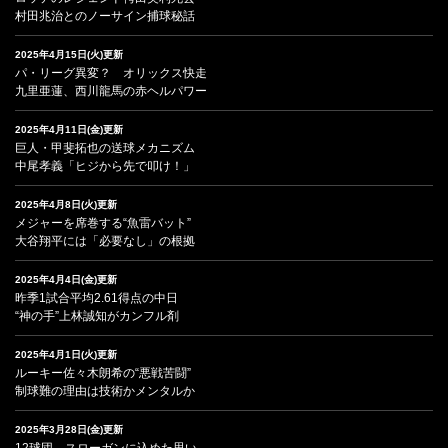
村田兆治とのノーサイン捕球秘話
2025年4月15日(火)更新
パ・リーグ異変？ オリックス快走
九里亜蓮、西川龍馬の赤ヘルパワー
2025年4月11日(金)更新
巨人・甲斐拓也の送球メカニズム
中尾孝義「ヒジから先で叩け！」
2025年4月8日(火)更新
メジャーを席巻する“魚雷バット”
大谷翔平には「必要なし」の根拠
2025年4月4日(金)更新
昨季1試合平均2.61得点の中日
“神の手”上林誠知がカンフル剤
2025年4月1日(火)更新
ルーキー佐々木朗希の“悪戦苦闘”
制球難の理由は技術かメンタルか
2025年3月28日(金)更新
12球団、スローガンに込めた思い