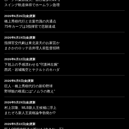
スイング軌道体得でホームラン急増
2026年6月26日(金)更新
橋上秀樹代行と古葉竹識の共通点
75年カープは3指揮官で悲願達成
2026年6月19日(金)更新
指揮官交代劇は東北楽天のお家芸か
まさかのロッテ吉井理人前監督招聘
2026年6月12日(金)更新
下剋上の予感漂わせる“守護神左腕”
西武・岩城颯空とヤクルトのキハダ
2026年6月5日(金)更新
巨人・橋上秀樹代行の新ID野球
野球観の根底には“ノムラの教え”
2026年5月29日(金)更新
村上宗隆、MLB新人王候補に浮上
またぞろ新人王資格論争勃発か!?
2026年5月22日(金)更新