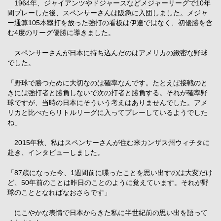
1964年、ジャイアンツやドジャースなどメジャーリーグで10年
間プレーした後、スペンサーさんは阪急に入団しました。メジャ
ー通算105本塁打を放った強打の看板は伊達ではなく、初優勝を含
む4度のリーグ優勝に導きました。
スペンサーさんが日本に持ち込んだのはアメリカの緻密な野球
でした。
「野球で勝つために大切なのは確率なんです。たとえば接戦のと
きには強打者と勝負しないで次の打者と勝負する。それが確率野
球ですが、当時の日本にそういう考えはありませんでした。アメ
リカと比べたらリトルリーグに入ってプレーしているようでした
ね」
2015年秋、私はスペンサーさんが住む米カンザス州ウィチタに
赴き、インタビューしました。
「87歳になった今、1週間前に喋ったことを思い出すのは大変だけ
ど、50年前のことは昨日のことのように覚えています。それが野
球のこととなればなおさらです」
にこやかな表情で日本からきた私に半世紀前の思い出を語って