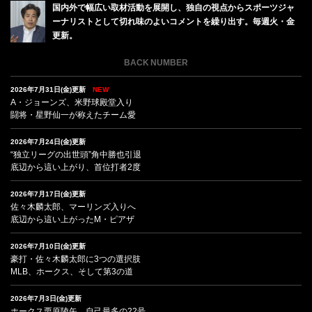
国内外で幅広い取材活動を展開し、独自の視点からスポーツジャ
ーナリストとして切れ味のよいコメントを繰り出す。毎週火・金
更新。
BACK NUMBER
2026年7月31日(金)更新
NEW
A・ジョーンズ、米野球殿堂入り
闘将・星野仙一が称えたチーム愛
2026年7月24日(金)更新
“独立リーグの出世頭”角中勝也引退
底辺から這い上がり、首位打者2度
2026年7月17日(金)更新
佐々木麟太郎、マーリンズ入りへ
底辺から這い上がったM・ピアザ
2026年7月10日(金)更新
豪打・佐々木麟太郎に3つの選択肢
MLB、ホークス、そして第3の道
2026年7月3日(金)更新
ホークス栗原陵矢、自己最多の22号