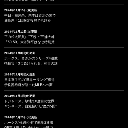
2024年11月15日(金)更新
中日・根尾昂、来季は背水の陣で
鹿島忠「1回限定投球で活路を」
2024年11月12日(火)更新
正力松太郎賞に“下剋上”三浦大輔
「50-50」大谷翔平はなぜ特別賞
2024年11月8日(金)更新
ホークス、まさかのシリーズ4連敗
指揮官「3つ負けられる」発言の謎
2024年11月5日(火)更新
日本選手初の“世界一リング”獲得
伊良部秀輝が語ったMLBへの夢
2024年11月1日(金)更新
ドジャース、敵地で8度目の世界一
ヤンキース、自滅招いた“魔の5回”
2024年10月29日(火)更新
ホークス“横綱相撲”で敵地2連勝
OB高木豊「DeNAはケンカ腰で」