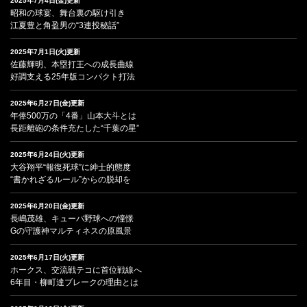
2025年7月4日(金)更新
昭和の球宴、舞台裏の駆け引き
江夏豊と角盈男の“3連投秘話”
2025年7月1日(火)更新
佐藤輝明、本塁打王への成長曲線
好調支える25年版コンパクト打法
2025年6月27日(金)更新
年俸500万の「4番」山本大斗とは
長距離砲の条件充たした“千葉の星”
2025年6月24日(火)更新
大谷翔平“報復死球”に紳士的態度
“書かれざるルール”からの脱却を
2025年6月20日(金)更新
長嶋茂雄、キューバ野球への憧憬
Gの守護神マルティネスの原風景
2025年6月17日(火)更新
ホークス、交流戦テコに首位戦線へ
6年目・柳町達ブレークの理由とは