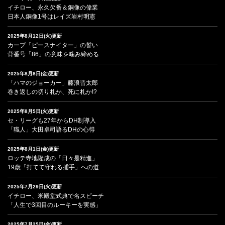
イチロー、永久欠番＆銅像の偉業
日本人銅像1号はレイズ岩村明憲
2025年8月12日(火)更新
カープ「ピースナイター」の誓い
背番号「86」の意味を噛み締める
2025年8月8日(金)更新
「ハマのジョーカー」藤浪晋太郎
巻き返しの切り札か、死に札か!?
2025年8月5日(火)更新
セ・リーグも27年からDH制導入
「職人」大田卓司語るDHの心得
2025年8月1日(金)更新
ロッテ寺地隆成の「日々是精進」
19歳「打てて守れる捕手」への道
2025年7月29日(火)更新
イチロー、米殿堂式典で名スピーチ
「人生で3回目のルーキーを実感」
2025年7月25日(金)更新