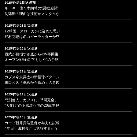
2025年4月1日(火)更新
ルーキー佐々木朗希の“悪戦苦闘”
制球難の理由は技術かメンタルか
2025年3月28日(金)更新
12球団、スローガンに込めた思い
野村克也は名コピーライターか!?
2025年3月25日(火)更新
西武が目指す谷底からのV字回復
オープン戦好調で“もしや”の予感
2025年3月21日(金)更新
カブス今永昇太の新投球パターン
川口和久「低めから低め」の意図
2025年3月18日(火)更新
門別啓人、カブスに「5回完全」
“大化け”の予感漂う虎の20歳左腕
2025年3月14日(金)更新
カープ新井貴浩監督が与えた試練
4年目・田村俊介は覚醒するか!?