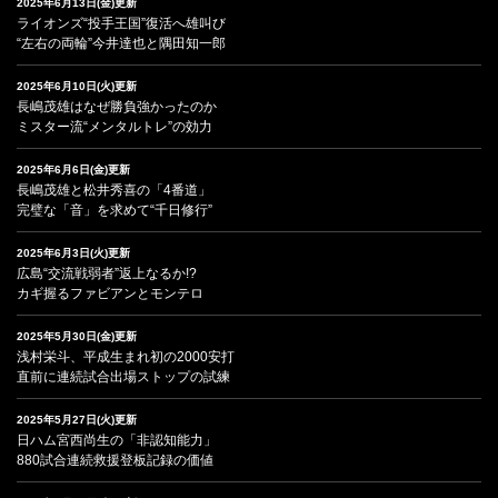
2025年6月13日(金)更新
ライオンズ“投手王国”復活へ雄叫び
“左右の両輪”今井達也と隅田知一郎
2025年6月10日(火)更新
長嶋茂雄はなぜ勝負強かったのか
ミスター流“メンタルトレ”の効力
2025年6月6日(金)更新
長嶋茂雄と松井秀喜の「4番道」
完璧な「音」を求めて“千日修行”
2025年6月3日(火)更新
広島“交流戦弱者”返上なるか!?
カギ握るファビアンとモンテロ
2025年5月30日(金)更新
浅村栄斗、平成生まれ初の2000安打
直前に連続試合出場ストップの試練
2025年5月27日(火)更新
日ハム宮西尚生の「非認知能力」
880試合連続救援登板記録の価値