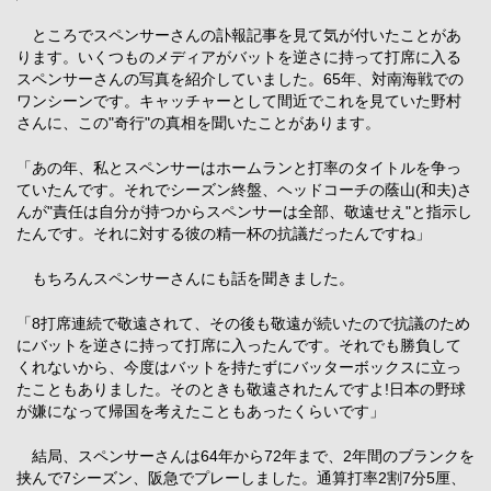
ところでスペンサーさんの訃報記事を見て気が付いたことがあ
ります。いくつものメディアがバットを逆さに持って打席に入る
スペンサーさんの写真を紹介していました。65年、対南海戦での
ワンシーンです。キャッチャーとして間近でこれを見ていた野村
さんに、この"奇行"の真相を聞いたことがあります。
「あの年、私とスペンサーはホームランと打率のタイトルを争っ
ていたんです。それでシーズン終盤、ヘッドコーチの蔭山(和夫)さ
んが"責任は自分が持つからスペンサーは全部、敬遠せえ"と指示し
たんです。それに対する彼の精一杯の抗議だったんですね」
もちろんスペンサーさんにも話を聞きました。
「8打席連続で敬遠されて、その後も敬遠が続いたので抗議のため
にバットを逆さに持って打席に入ったんです。それでも勝負して
くれないから、今度はバットを持たずにバッターボックスに立っ
たこともありました。そのときも敬遠されたんですよ!日本の野球
が嫌になって帰国を考えたこともあったくらいです」
結局、スペンサーさんは64年から72年まで、2年間のブランクを
挟んで7シーズン、阪急でプレーしました。通算打率2割7分5厘、