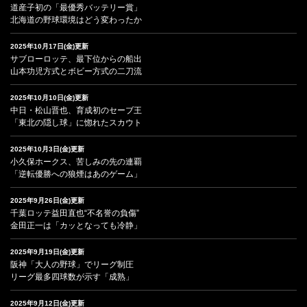
道産子初の「最優秀バッテリー賞」
北海道の野球環境はどう変わったか
2025年10月17日(金)更新
サブローロッテ、最下位からの船出
山本功児方式とボビー方式の二刀流
2025年10月10日(金)更新
中日・松山晋也、育成初のセーブ王
「東北の隠し球」に惚れたスカウト
2025年10月3日(金)更新
小久保ホークス、苦しみの先の連覇
「逆転優勝への狼煙はあのゲーム」
2025年9月26日(金)更新
千葉ロッテ益田直也“不名誉の負傷”
金田正一は「カッとなっても冷静」
2025年9月19日(金)更新
阪神「大人の野球」でリーグ制圧
リーグ最多四球数が示す「成熟」
2025年9月12日(金)更新