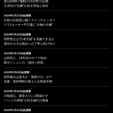
第1回WBC“激動の19日間”の記憶
王貞治の“右腕”が語る苦悩と栄光
2026年2月27日(金)更新
広島の伝統受け継ぐスイッチヒッター
ドラ1ルーキー平川蓮に“大物の片鱗”
2026年2月20日(金)更新
菅野智之は“打者天国”を克服できるか
成功のカギは低めへの丁寧な投げ分け
2026年2月13日(金)更新
山田哲人、16年目のサード転向
新ポジションの「傾向と対策」
2026年2月6日(金)更新
前田健太は楽天の「無形の力」か!?
先輩・黒田博樹が変えた広島投手陣
2026年1月30日(金)更新
川相昌弘、殿堂入りに2票届かず
“バントの神様”が語る犠打の奥義
2026年1月23日(金)更新