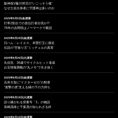
阪神祝V藤川球児の“いごっそう魂”
なぜ土佐出身者に守護神は多いのか
2025年9月5日(金)更新
打率2割台での首位打者出現か!?
76年の吉岡悟はノーマークで載冠
2025年8月29日(金)更新
日ハム・レイエス、本塁打王に接近
伝説の“空振り王”ミッチェルの真実
2025年8月26日(火)更新
丸佳浩、36歳でサイクルヒット達成
お宝情報満載の“丸メモ”で生き抜く
2025年8月22日(金)更新
石井大智に“ドクターゼロ”の勲章
“進撃の虎”支える縁の下の力持ち
2025年8月19日(火)更新
語り継がれる背番号「3」の物語
長嶋茂雄と千葉茂の知られざる絆
2025年8月15日(金)更新