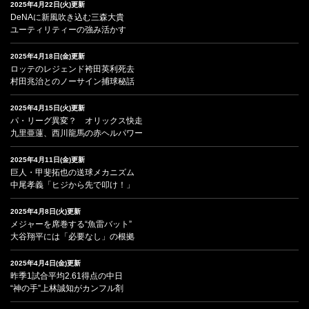
2025年4月22日(火)更新
DeNAに新風吹き込む三森大貴
ユーティリティーの強み活かす
2025年4月18日(金)更新
ロッテのレジェンド袴田英利死去
村田兆治とのノーサイン捕球秘話
2025年4月15日(火)更新
パ・リーグ異変？ オリックス快走
九里亜蓮、西川龍馬の赤ヘルパワー
2025年4月11日(金)更新
巨人・甲斐拓也の送球メカニズム
中尾孝義「ヒジから先で叩け！」
2025年4月8日(火)更新
メジャーを席巻する“魚雷バット”
大谷翔平には「必要なし」の根拠
2025年4月4日(金)更新
昨季1試合平均2.61得点の中日
“神の手”上林誠知がカンフル剤