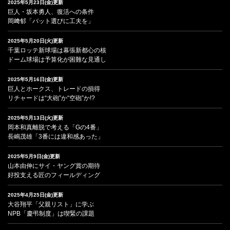
2025年5月23日(金)更新
巨人・坂本勇人、復活への条件
岡﨑郁「バット選びに工夫を」
2025年5月20日(火)更新
千葉ロッテ新球場は幕張新都心の核
ドーム球場は予算化が困難な見通し
2025年5月16日(金)更新
巨人とホークス、トレードの損得
リチャードは“大砲”か“空砲”か!?
2025年5月13日(火)更新
岡本和真離脱で考える「Gの4番」
長嶋茂雄「3番には違和感あった」
2025年5月9日(金)更新
山本由伸にサイ・ヤング賞の期待
好投支える匠のフィールディング
2025年4月25日(金)更新
大谷翔平「父親リスト」に学ぶ
NPB「慶弔制度」は喫緊の課題