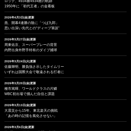
ロッテ、4934勝4934敗の軌跡
1950年に「初代王者」の金看板
2026年4月3日(金)更新
燕、開幕4連勝の陰に「つば九郎」
思い出深い先代との“ディープ筆談”
2026年3月27日(金)更新
周東佑京、スーパープレーの背景
内野出身外野手特有のダイブ捕球
2026年3月24日(火)更新
佐藤輝明、勝負強さ示したタイムリー
いずれは国際大会で敬遠される打者に
2026年3月20日(金)更新
種市篤暉、ワールドクラスの片鱗
WBC初出場で掴んだ自信と課題
2026年3月13日(金)更新
大震災から15年、東北楽天の挑戦
「あの時の記憶を風化させない」
2026年3月6日(金)更新