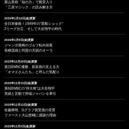
栗山英樹「知の力」で殿堂入り
「三原マジック」の読み解き方
2026年1月16日(金)更新
全日本惨敗！1949年の“黒船ショック”
2リーグ分立、そして大谷翔平の時代
2026年1月9日(金)更新
ジャンボ尾崎のゴルフ転向前夜
長嶋茂雄と同質の天賦のオーラ
2025年12月26日(金)更新
第2回WBC優勝、原辰徳の支える力
「オマエさんたち」と呼んだ気配り
2025年12月19日(金)更新
第6回WBCの“侍大将”は大谷翔平
実績と言動で井端ジャパンを牽引
2025年12月12日(金)更新
佐藤輝明、Gグラブ賞受賞の背景
ファースト大山悠輔に感謝の理由
2025年12月5日(金)更新