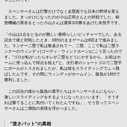
スペンサーさんは打撃だけでなく走塁面でも日本の野球を変え
ました。きっかけになったのが小山正明さんとの対戦でした。精
密機械の異名をとった小山さんは通算320勝をあげた名投手です。
「小山は1点をとるのが難しい素晴らしいピッチャーでした。ある
試合で彼と対戦したとき、0対0のままゲームは8回まで進みまし
た。ランナー二塁で私は敬遠されて一、二塁。ここで私は二塁ラ
ンナーのウィンディ(ゴーディ・ウィンドホーン)にこう言ったので
す。"ゴロが転がったらオレが二塁をどうにかするから、お前はホ
ームに突っ込んで得点を狙え!"と。次打者のショートゴロで二塁手
にボールがトスされましたが、私は彼をスライディングでふっ飛
ばしたんです。その間にウィンディがホームイン。阪急が1対0で
勝利しました」
この試合の後から阪急の選手たちはスペンサーさんにならい、
激しいスライディングをするようになったといいます。「そうす
れば勝てることに気付いてくれたんですね」。そう言ってスペン
サーさんはご満悦の表情を浮かべました。
"逆さバット"の真相