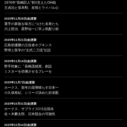
1976年“長嶋巨人”初V支えたOH砲
王貞治と張本勲、友情とライバル心
2025年11月28日(金)更新
選手の家族を味方につけた名将たち
川上哲治、星野仙一に学ぶ気配り術
2025年11月21日(金)更新
広島初優勝の立役者ホプキンス
野球と医学の“文武二刀流”伝説
2025年11月14日(金)更新
野手対象に「長嶋茂雄賞」創設
ミスターを彷彿させるプレーを
2025年11月7日(金)更新
ホークス、前年の屈辱晴らす日本一
小久保裕紀、シリーズ決めた好采配
2025年10月31日(金)更新
ホークス、サプライズの1位指名
佐々木麟太郎、日米競合の可能性
2025年10月24日(金)更新