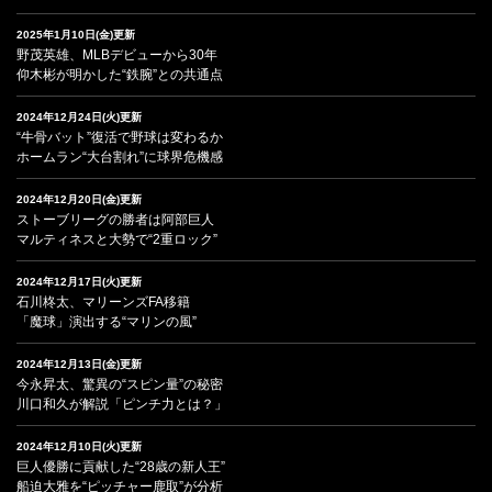
2025年1月10日(金)更新
野茂英雄、MLBデビューから30年
仰木彬が明かした“鉄腕”との共通点
2024年12月24日(火)更新
“牛骨バット”復活で野球は変わるか
ホームラン“大台割れ”に球界危機感
2024年12月20日(金)更新
ストーブリーグの勝者は阿部巨人
マルティネスと大勢で“2重ロック”
2024年12月17日(火)更新
石川柊太、マリーンズFA移籍
「魔球」演出する“マリンの風”
2024年12月13日(金)更新
今永昇太、驚異の“スピン量”の秘密
川口和久が解説「ピンチ力とは？」
2024年12月10日(火)更新
巨人優勝に貢献した“28歳の新人王”
船迫大雅を“ピッチャー鹿取”が分析