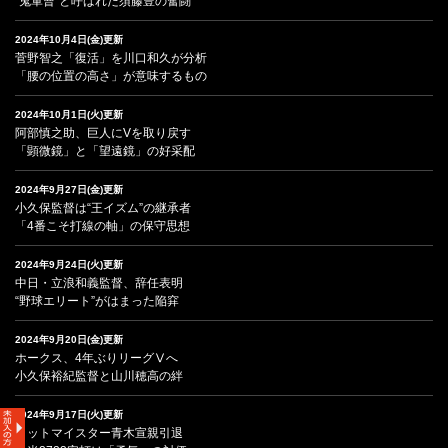
“鬼軍曹”と呼ばれた須藤豊の奮闘
2024年10月4日(金)更新
菅野智之「復活」を川口和久が分析
「腰の位置の高さ」が意味するもの
2024年10月1日(火)更新
阿部慎之助、巨人にVを取り戻す
「顕微鏡」と「望遠鏡」の好采配
2024年9月27日(金)更新
小久保監督は“王イズム”の継承者
「4番こそ打線の軸」の保守思想
2024年9月24日(火)更新
中日・立浪和義監督、辞任表明
“野球エリート”がはまった陥穽
2024年9月20日(金)更新
ホークス、4年ぶりリーグⅤへ
小久保裕紀監督と山川穂高の絆
2024年9月17日(火)更新
ヒットマイスター青木宣親引退