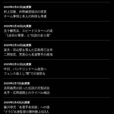
2025年2月21日(金)更新
村上宗隆、外野練習指示の背景
チーム事情と本人の利得も考慮
2025年2月18日(火)更新
五十幡亮汰、スピードスターへの道
「1歩目が重要」と“伝説の走り屋”
2025年2月14日(金)更新
楽天・宗山塁を育んだ広島県三次市
二岡智宏、梵英心ら名遊撃手の産地
2025年2月11日(火)更新
中日、バンテリンドーム改造へ
フェンス低くし“際”での攻防を
2025年2月7日(金)更新
吉田義男が語った伝説の天覧試合
名手・広岡達朗とのライバル秘話
2025年2月4日(火)更新
藤川球児「名選手名伯楽」への道
“ドラ1”出身監督の勝利数上位3人