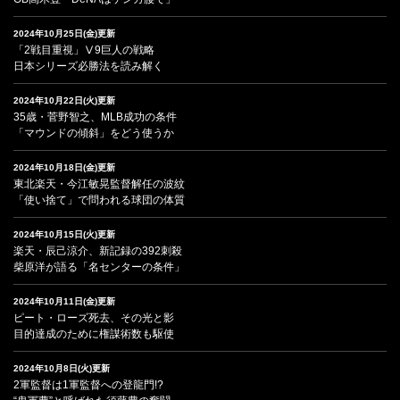
2024年10月25日(金)更新
「2戦目重視」Ⅴ9巨人の戦略
日本シリーズ必勝法を読み解く
2024年10月22日(火)更新
35歳・菅野智之、MLB成功の条件
「マウンドの傾斜」をどう使うか
2024年10月18日(金)更新
東北楽天・今江敏晃監督解任の波紋
「使い捨て」で問われる球団の体質
2024年10月15日(火)更新
楽天・辰己涼介、新記録の392刺殺
柴原洋が語る「名センターの条件」
2024年10月11日(金)更新
ピート・ローズ死去、その光と影
目的達成のために権謀術数も駆使
2024年10月8日(火)更新
2軍監督は1軍監督への登龍門!?