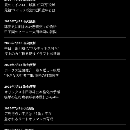
鷹のモイネロ、球宴で“両刀”投球
元祖“スイッチ投法”近田豊年とは
2025年7月22日(火)更新
球宴史に刻まれた悲喜交々の物語
甲子園のヒーロー太田幸司の苦悩
2025年7月18日(金)更新
中日・細川成也“マルティネス討ち”
浮上のカギ握る現役ドラフト出世頭
2025年7月15日(火)更新
ホークス近藤健介、巻き返しへ狼煙
“小さな大打者”門田博光の打撃哲学
2025年7月11日(金)更新
オリックス来田涼斗に本格化の予感
衝撃の初打席初球初本塁打から4年
2025年7月8日(火)更新
広島得点力不足は「1番」不在
急がれるリードオフマンの育成