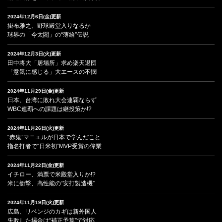
2024年12月6日(金)更新
掛布雅之、野球殿堂入りなるか
球界の「今太閤」の“薄給”伝説
2024年12月3日(火)更新
田中将大「居場所」求め楽天退団
「意気に感じる」大エースの不憫
2024年11月29日(金)更新
日本、台湾に敗れ大会連覇ならず
WBC連覇への課題は継投策か!?
2024年11月26日(火)更新
“赤鬼”マニエルが日本で学んだこと
指名打者で“日米初”MVP受賞の偉業
2024年11月22日(金)更新
イチロー、満票で米殿堂入りか!?
米に衝撃、高性能の“安打製造機”
2024年11月19日(火)更新
広島、リベンジのカギは新外国人
失敗した場合は“補正予算”で対応