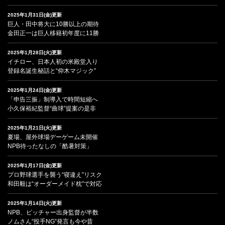
2025年1月31日(金)更新
巨人・田中将大に10勝以上の期待
金田正一は巨人移籍初年度に11勝
2025年1月28日(火)更新
イチロー、日本人初の米殿堂入り
登録名誕生秘話と“仰木マジック”
2025年1月24日(金)更新
「申告三振」制導入で時間短縮へ
小久保裕紀監督“曲球”提案の是非
2025年1月21日(火)更新
夏場、屋外球場デーゲーム未開催
NPB待ったなしの「酷暑対策」
2025年1月17日(金)更新
プロ野球選手を襲う“寝違え”リスク
和田毅は“オーダーメイド枕”で対応
2025年1月14日(火)更新
NPB、ピッチャー出身監督が半数
ノムさん“投手NG”発言も今や昔