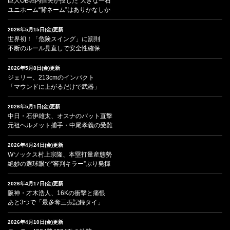
巨人OB堀内恒夫が投じた“大きな一石”
ユニホーム“背ネーム”はありかなしか
2026年5月15日(金)更新
世界初！「危険スイング」に罰則
不断のルール見直しで安全性確保
2026年5月8日(金)更新
ジェリー、213cmのインパクト
「マウンドに上がるだけで武器」
2026年5月1日(金)更新
中日・石伊雄太、オスナのバット直撃
元祖ヘルメット捕手・中尾孝義の受難
2026年4月24日(金)更新
Wソックス村上宗隆、本塁打量産態勢
絶妙の選球眼で“審判キラー”ぶり発揮
2026年4月17日(金)更新
阪神・才木浩人、16Kの衝撃と痛恨
あと3つで「最多奪三振記録タイ」
2026年4月10日(金)更新