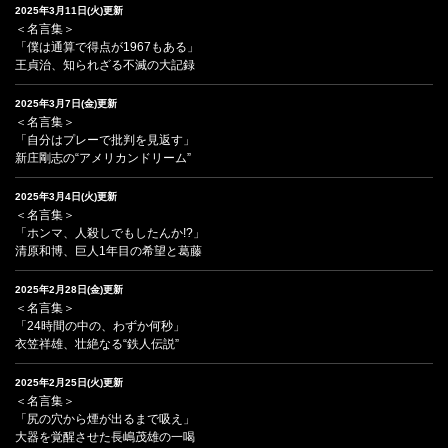
2025年3月11日(火)更新
＜名言集＞
「僕は通算で得点が1967もある」
王貞治、知られざる不滅の大記録
2025年3月7日(金)更新
＜名言集＞
「自分はプレーで批判を見返す」
新庄剛志の“アメリカンドリーム”
2025年3月4日(火)更新
＜名言集＞
「ホンマ、人殺しでもしたんか!?」
清原和博、巨人1年目の希望と葛藤
2025年2月28日(金)更新
＜名言集＞
「24時間の中の、わずか何秒」
衣笠祥雄、壮絶なる“鉄人伝説”
2025年2月25日(火)更新
＜名言集＞
「尻の穴から煙が出るまで吸え」
大器を覚醒させた長嶋茂雄の一喝