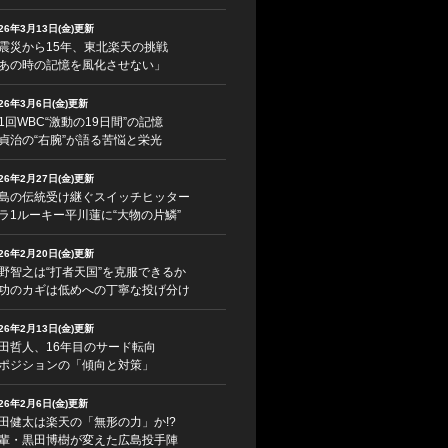
026年3月13日(金)更新
震災から15年、東北楽天の挑戦
あの時の記憶を風化させない」
026年3月6日(金)更新
1回WBC“激動の19日間”の記憶
貞治の“右腕”が語る苦悩と栄光
026年2月27日(金)更新
島の伝統受け継ぐスイッチヒッター
ラ1ルーキー平川蓮に“大物の片鱗”
026年2月20日(金)更新
野智之は“打者天国”を克服できるか
功のカギは低めへの丁寧な投げ分け
026年2月13日(金)更新
田哲人、16年目のサード転向
ポジションの「傾向と対策」
026年2月6日(金)更新
田健太は楽天の「無形の力」か!?
輩・黒田博樹が変えた広島投手陣