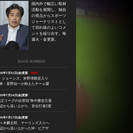
国内外で幅広い取材
活動を展開し、独自
の視点からスポーツ
ジャーナリストとし
て切れ味のよいコメ
ントを繰り出す。毎
週火・金更新。
BACK NUMBER
026年7月31日(金)更新
NEW
・ジョーンズ、米野球殿堂入り
将・星野仙一が称えたチーム愛
026年7月24日(金)更新
独立リーグの出世頭”角中勝也引退
辺から這い上がり、首位打者2度
026年7月17日(金)更新
々木麟太郎、マーリンズ入りへ
辺から這い上がったM・ピアザ