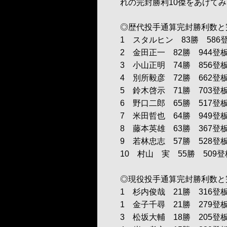
れの完封勝利10傑をあげて
◎歴代投手通算完封勝利数と
1 スタルヒン 83勝 586登
2 金田正一 82勝 944登板
3 小山正明 74勝 856登板
4 別所毅彦 72勝 662登板
5 鈴木啓示 71勝 703登板
6 野口二郎 65勝 517登板
7 米田哲也 64勝 949登板
8 藤本英雄 63勝 367登板
9 若林忠志 57勝 528登板
10 村山 実 55勝 509登板
◎現役投手通算完封勝利数と
1 杉内俊哉 21勝 316登板
1 金子千尋 21勝 279登板
3 松坂大輔 18勝 205登板