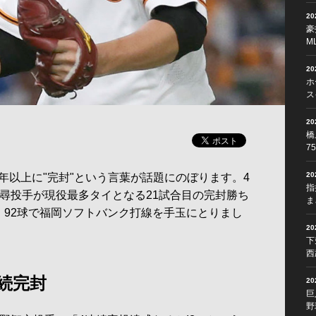
2
豪
M
2
ホ
ス
2
橋
7
2
以上に"完封"という言葉が話題にのぼります。4
指
千尋投手が現役最多タイとなる21試合目の完封勝ち
ま
、92球で福岡ソフトバンク打線を手玉にとりまし
2
下
西
続完封
2
巨
野