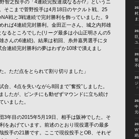
野智之投手の「4連続完投達成なるか!?」というニ
2
そこまで菅野投手は4月18日のヤクルト戦、25
村
eNA戦と3戦連続で完封勝利を飾っていました。9
ま
めれば4連続完封勝利。金田正一さん、城之内邦雄
2
となるところでした(リーグ最多は小山正明さんの5
巨
雄さんの6連続)。結果は初回、糸井嘉男選手にタ
ユ
試合連続完封勝利の夢はわずか10球で潰えまし
2
世
不
た。ただ点をとられて割り切りました」
2
ジ
合、4点を失いながら8回まで"奮投"しました。
「
ましたが、ピンチにも動ぜずマウンドに立ち続け
2
ていました。
中
元
年目の2015年5月19日、相手は阪神でした。そ
2
勝利をあげています。前述のとおり現役選手の最多
W
哉投手の21勝です。ここで現役投手とOB、それぞ
絶