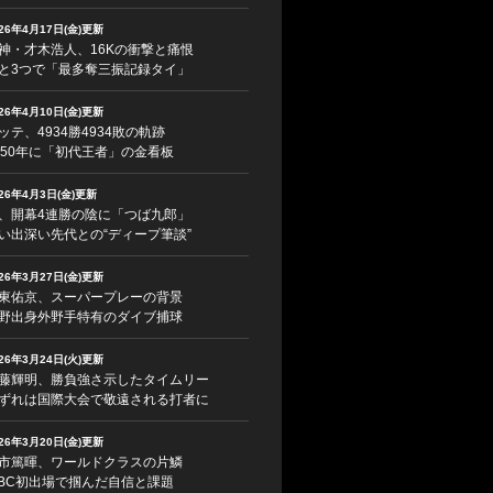
026年4月17日(金)更新
神・才木浩人、16Kの衝撃と痛恨
と3つで「最多奪三振記録タイ」
026年4月10日(金)更新
ッテ、4934勝4934敗の軌跡
950年に「初代王者」の金看板
026年4月3日(金)更新
、開幕4連勝の陰に「つば九郎」
い出深い先代との“ディープ筆談”
026年3月27日(金)更新
東佑京、スーパープレーの背景
野出身外野手特有のダイブ捕球
026年3月24日(火)更新
藤輝明、勝負強さ示したタイムリー
ずれは国際大会で敬遠される打者に
026年3月20日(金)更新
市篤暉、ワールドクラスの片鱗
BC初出場で掴んだ自信と課題