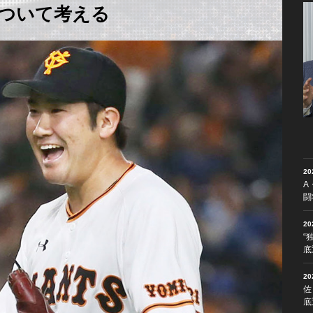
ついて考える
2
A
闘
2
“
底
2
佐
底