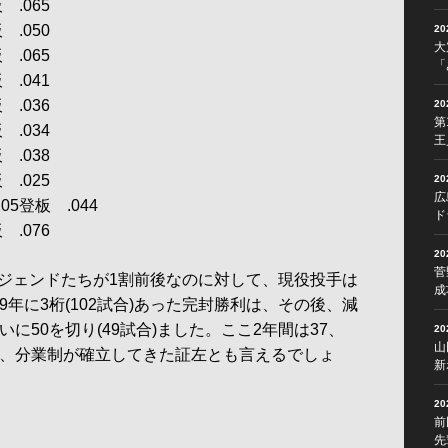
 .065
 .050
2
大
 .065
「
 .041
 .036
2
第
 .034
王
 .038
 .025
2
広
5登板 .044
ド
 .076
2
菅
ジェンドたちが1割前後なのに対して、現役投手は
成
9年に3桁(102試合)あった完封勝利は、その後、減
に50を切り(49試合)ました。ここ2年間は37、
2
山
ば、分業制が確立してきた証左とも言えるでしょ
新
2
前
先