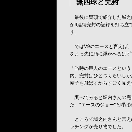
無四球と完封
最後に冒頭で紹介した城之
が4連続完封の記録を打ち立
す。
ではV9のエースと言えば、
をまっ先に頭に浮かべるはず
「当時の巨人のエースというと
内、完封はひとつくらいしか
帽子を飛ばすからすごく見え
調べてみると堀内さんの完封
た。"エースのジョー"と呼
ところで城之内さんと言え
ッチングが売り物でした。