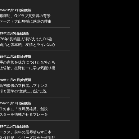
025年12月12日(金)更新
藤輝明、Gグラブ賞受賞の背景
ァースト大山悠輔に感謝の理由
025年12月5日(金)更新
976年“長嶋巨人”初V支えたOH砲
貞治と張本勲、友情とライバル心
025年11月28日(金)更新
手の家族を味方につけた名将たち
上哲治、星野仙一に学ぶ気配り術
025年11月21日(金)更新
島初優勝の立役者ホプキンス
球と医学の“文武二刀流”伝説
025年11月14日(金)更新
手対象に「長嶋茂雄賞」創設
スターを彷彿させるプレーを
025年11月7日(金)更新
ークス、前年の屈辱晴らす日本一
久保裕紀、シリーズ決めた好采配