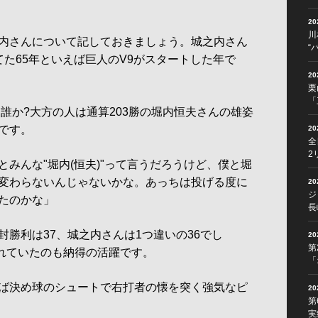
2
川
内さんについて記しておきましょう。城之内さん
“
てた65年といえば巨人のV9がスタートした年で
2
栗
「
誰か?大方の人は通算203勝の堀内恒夫さんの雄姿
です。
2
全
2
みんな"堀内(恒夫)"って言うだろうけど、僕と堀
変わらないんじゃないかな。あっちは投げる度に
2
ジ
たのかな」
長
勝利は37、城之内さんは1つ違いの36でし
2
第
ばれていたのも納得の活躍です。
「
ば決め球のシュートで右打者の懐を突く強気なピ
2
第
実