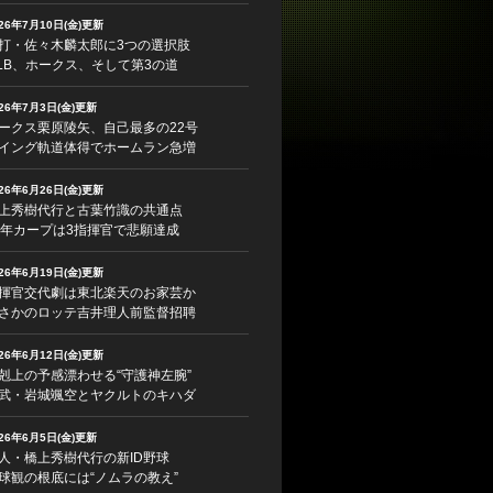
026年7月10日(金)更新
打・佐々木麟太郎に3つの選択肢
LB、ホークス、そして第3の道
026年7月3日(金)更新
ークス栗原陵矢、自己最多の22号
イング軌道体得でホームラン急増
026年6月26日(金)更新
上秀樹代行と古葉竹識の共通点
5年カープは3指揮官で悲願達成
026年6月19日(金)更新
揮官交代劇は東北楽天のお家芸か
さかのロッテ吉井理人前監督招聘
026年6月12日(金)更新
剋上の予感漂わせる“守護神左腕”
武・岩城颯空とヤクルトのキハダ
026年6月5日(金)更新
人・橋上秀樹代行の新ID野球
球観の根底には“ノムラの教え”