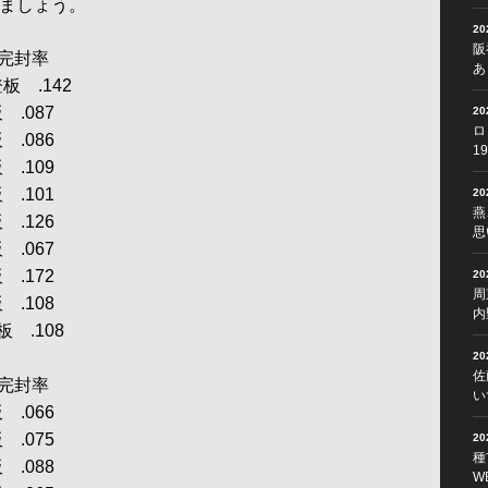
みましょう。
2
阪
完封率
あ
板 .142
 .087
2
ロ
 .086
1
 .109
 .101
2
燕
 .126
思
 .067
 .172
2
周
 .108
内
 .108
2
佐
完封率
い
 .066
 .075
2
種
 .088
W