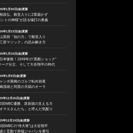
026年1月30日(金)更新
相昌弘、殿堂入りに2票届かず
バントの神様”が語る犠打の奥義
026年1月23日(金)更新
山英樹「知の力」で殿堂入り
三原マジック」の読み解き方
026年1月16日(金)更新
日本惨敗！1949年の“黒船ショック”
リーグ分立、そして大谷翔平の時代
026年1月9日(金)更新
ャンボ尾崎のゴルフ転向前夜
嶋茂雄と同質の天賦のオーラ
025年12月26日(金)更新
2回WBC優勝、原辰徳の支える力
オマエさんたち」と呼んだ気配り
025年12月19日(金)更新
6回WBCの“侍大将”は大谷翔平
績と言動で井端ジャパンを牽引