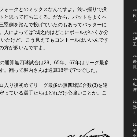
フォークとのミックスなんですよ。浅い握りで投
2
佐
トと思って打ちにくる。だから、バットをよくへ
フ
三塁側を踏んで投げていたのもあってバッターに
。人によっては"城之内はどこにボールがいくか分
2
1
ていたけど、こう見えてもコントールはいいんです
王
の方が多いんですよ」
2
選
通算無四球試合は28、65年、67年はリーグ最多
川
す。翻って堀内さんは通算18年で7つでした。
2
広
入り後初めてリーグ最多の無四球試合数(3)を達
野
守っている選手たちはどれだけ心強いことか。こ
2
野
ミ
2
ホ
小