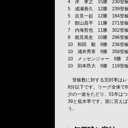
4 岸 孝之 15勝 230登板
5 成瀬善久 12勝 239登板
5 吉見一起 12勝 184登板
7 館山昌平 11勝 271登板
7 内海哲也 11勝 302登板
9 能見篤史 10勝 296登板
10 和田 毅 9勝 236登板
10 涌井秀章 9勝 358登板
10 メッセンジャー 9勝 20
10 則本昂大 9勝 119登板
登板数に対する完封率はレ
8分以下です。リーグ全体で8
少の一途をたどり、01年はつい
39と低水準です。逆に言え
う。