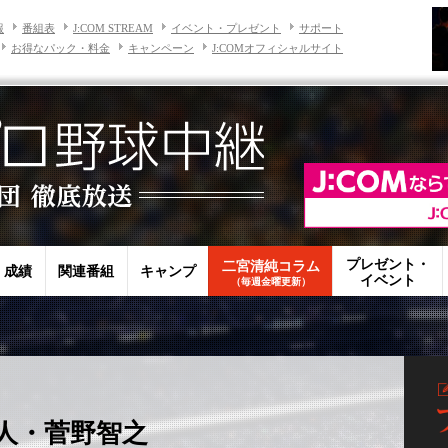
報
番組表
J:COM STREAM
イベント・プレゼント
サポート
お得なパック・料金
キャンペーン
J:COMオフィシャルサイト
プレゼント・
二宮清純コラム
・成績
関連番組
キャンプ
イベント
（毎週金曜更新）
人・菅野智之