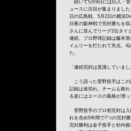
続いて5月9日には巨人・菅
ュースに注目が集まりました。
日の広島戦、5月2日の横浜D
日夜の阪神戦で完封勝ちを収
さんに並んでリーグ2位タイ
連続。プロ野球記録は藤本英
イムリーを打たれて失点。4
た。
「連続完封は意識していまし
こう語った菅野投手はこの試
記録は途切れ、チームも敗れ
る姿にはエースの風格が漂っ
菅野投手のプロ初完封は入団3
れを含め5年間で7つの完封
完封勝利は金子投手と杉内俊