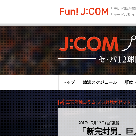
テレビ番組情
サービス案内
トップ
放送スケジュール
順位
二宮清純コラム プロ野球ガゼット
2017年5月12日(金)更新
「新完封男」巨