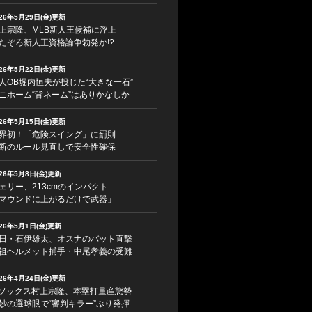
026年5月29日(金)更新
上宗隆、MLB新人王候補に浮上
たぞろ新人王資格論争勃発か!?
026年5月22日(金)更新
人OB堀内恒夫が投じた“大きな一石”
ニホーム“背ネーム”はありかなしか
026年5月15日(金)更新
界初！「危険スイング」に罰則
断のルール見直しで安全性確保
026年5月8日(金)更新
ェリー、213cmのインパクト
マウンドに上がるだけで武器」
026年5月1日(金)更新
日・石伊雄太、オスナのバット直撃
祖ヘルメット捕手・中尾孝義の受難
026年4月24日(金)更新
ソックス村上宗隆、本塁打量産態勢
妙の選球眼で“審判キラー”ぶり発揮