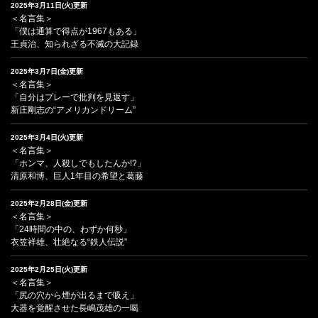
2025年3月11日(火)更新
＜名言集＞
「僕は通算で得点が1967もある」
王貞治、知られざる不滅の大記録
2025年3月7日(金)更新
＜名言集＞
「自分はプレーで批判を見返す」
新庄剛志の“アメリカンドリーム”
2025年3月4日(火)更新
＜名言集＞
「ホンマ、人殺しでもしたんか!?」
清原和博、巨人1年目の希望と葛藤
2025年2月28日(金)更新
＜名言集＞
「24時間の中の、わずか何秒」
衣笠祥雄、壮絶なる“鉄人伝説”
2025年2月25日(火)更新
＜名言集＞
「尻の穴から煙が出るまで吸え」
大器を覚醒させた長嶋茂雄の一喝