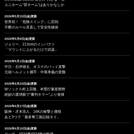
ユニホーム“背ネーム”はありかなしか
2026年5月15日(金)更新
世界初！「危険スイング」に罰則
不断のルール見直しで安全性確保
2026年5月8日(金)更新
ジェリー、213cmのインパクト
「マウンドに上がるだけで武器」
2026年5月1日(金)更新
中日・石伊雄太、オスナのバット直撃
元祖ヘルメット捕手・中尾孝義の受難
2026年4月24日(金)更新
Wソックス村上宗隆、本塁打量産態勢
絶妙の選球眼で“審判キラー”ぶり発揮
2026年4月17日(金)更新
阪神・才木浩人、16Kの衝撃と痛恨
あと3つで「最多奪三振記録タイ」
2026年4月10日(金)更新
ロッテ、4934勝4934敗の軌跡