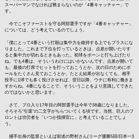
スーパーマンでなければ務まらないのが「4番キャッチャー」で
す。
今でこそファーストを守る阿部選手ですが「4番キャッチャー」
については、どう考えているのでしょう。
「僕にとって4番という打順は集中力を維持する上でもプラスにな
りました。これまで下位を打っているときは、点差が開いたりす
ると集中力が切れるときもあった。初球をポーンと打ち上げたり
ね。でも4番は、そういうわけにはいかないんです。点差が開いて
も、最後の打席でヒットを打っておこうとか、次の日のためにボ
ールをたくさん見ておこうとか。たとえ結果が出なくても、相手
投手に1球でも多く投げさせれば、翌日以降、ウチに有利に働きま
すからね。4番になることで、そういうことをより意識してできた
のではないかと思います」
さて、プロ入り17年目の阿部選手は今年で38歳になりました。
そろそろ"引退"の二文字がちらついてくる頃です。当然、巨人のフ
ロントは功労者を「いつか指揮官に」と考えていることでしょ
う。
捕手出身の監督といえば前述の野村さん(リーグ優勝5回/日本一3