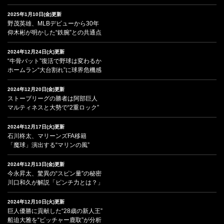
2025年1月10日(金)更新
野茂英雄、MLBデビューから30年
仰木彬が明かした“鉄腕”との共通点
2024年12月24日(火)更新
“牛骨バット”復活で野球は変わるか
ホームラン“大台割れ”に球界危機感
2024年12月20日(金)更新
ストーブリーグの勝者は阿部巨人
マルティネスと大勢で“2重ロック”
2024年12月17日(火)更新
石川柊太、マリーンズFA移籍
「魔球」演出する“マリンの風”
2024年12月13日(金)更新
今永昇太、驚異の“スピン量”の秘密
川口和久が解説「ピンチ力とは？」
2024年12月10日(火)更新
巨人優勝に貢献した“28歳の新人王”
船迫大雅を“ピッチャー鹿取”が分析