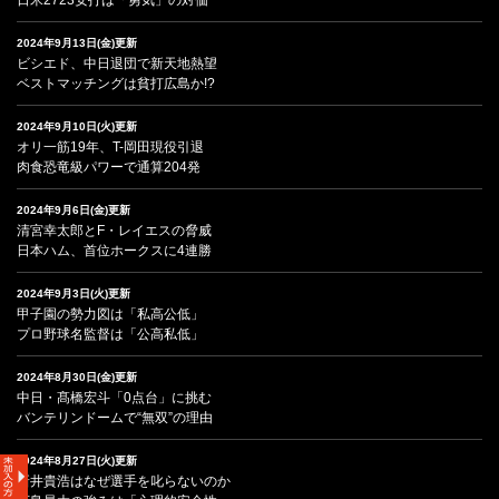
2024年9月13日(金)更新
ビシエド、中日退団で新天地熱望
ベストマッチングは貧打広島か!?
2024年9月10日(火)更新
オリ一筋19年、T-岡田現役引退
肉食恐竜級パワーで通算204発
2024年9月6日(金)更新
清宮幸太郎とF・レイエスの脅威
日本ハム、首位ホークスに4連勝
2024年9月3日(火)更新
甲子園の勢力図は「私高公低」
プロ野球名監督は「公高私低」
2024年8月30日(金)更新
中日・髙橋宏斗「0点台」に挑む
バンテリンドームで“無双”の理由
2024年8月27日(火)更新
新井貴浩はなぜ選手を叱らないのか