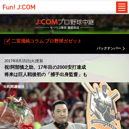
二宮清純コラム プロ野球ガゼット
バックナンバー
2017年8月15日(火)更新
祝!阿部慎之助、17年目の2000安打達成
将来は巨人戦後初の「捕手出身監督」も