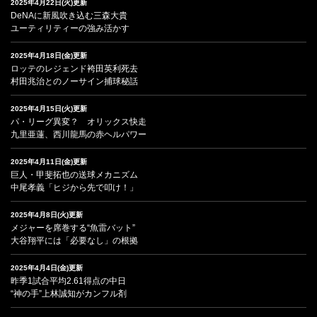
2025年4月22日(火)更新
DeNAに新風吹き込む三森大貴
ユーティリティーの強み活かす
2025年4月18日(金)更新
ロッテのレジェンド袴田英利死去
村田兆治とのノーサイン捕球秘話
2025年4月15日(火)更新
パ・リーグ異変？ オリックス快走
九里亜蓮、西川龍馬の赤ヘルパワー
2025年4月11日(金)更新
巨人・甲斐拓也の送球メカニズム
中尾孝義「ヒジから先で叩け！」
2025年4月8日(火)更新
メジャーを席巻する“魚雷バット”
大谷翔平には「必要なし」の根拠
2025年4月4日(金)更新
昨季1試合平均2.61得点の中日
“神の手”上林誠知がカンフル剤