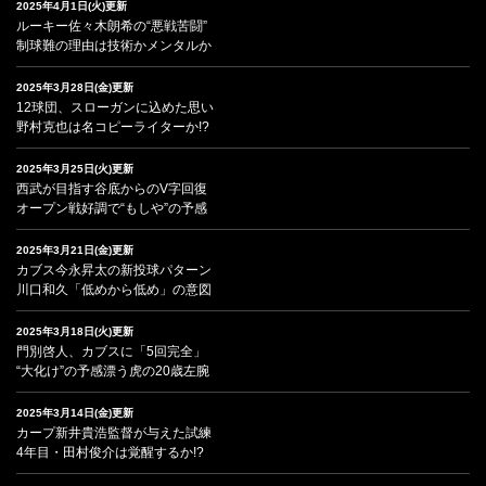
2025年4月1日(火)更新
ルーキー佐々木朗希の“悪戦苦闘”
制球難の理由は技術かメンタルか
2025年3月28日(金)更新
12球団、スローガンに込めた思い
野村克也は名コピーライターか!?
2025年3月25日(火)更新
西武が目指す谷底からのV字回復
オープン戦好調で“もしや”の予感
2025年3月21日(金)更新
カブス今永昇太の新投球パターン
川口和久「低めから低め」の意図
2025年3月18日(火)更新
門別啓人、カブスに「5回完全」
“大化け”の予感漂う虎の20歳左腕
2025年3月14日(金)更新
カープ新井貴浩監督が与えた試練
4年目・田村俊介は覚醒するか!?