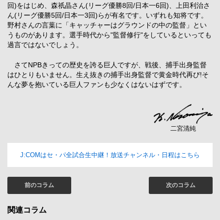
回)をはじめ、森祇晶さん(リーグ優勝8回/日本一6回)、上田利治さ
ん(リーグ優勝5回/日本一3回)らが有名です。いずれも知将です。
野村さんの言葉に「キャッチャーはグラウンドの中の監督」とい
うものがあります。選手時代から"監督修行"をしているといっても
過言ではないでしょう。
さてNPBきっての歴史を誇る巨人ですが、戦後、捕手出身監督
はひとりもいません。生え抜きの捕手出身監督で黄金時代再び!そ
んな夢を抱いている巨人ファンも少なくはないはずです。
二宮清純
J:COMはセ・パ全試合生中継！放送チャンネル・日程はこちら
前のコラム
次のコラム
関連コラム