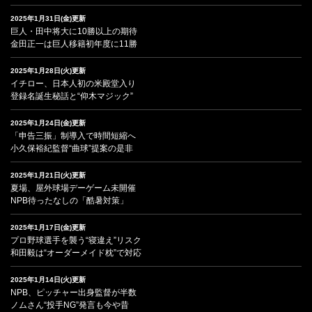
2025年1月31日(金)更新
巨人・田中将大に10勝以上の期待
金田正一は巨人移籍初年度に11勝
2025年1月28日(火)更新
イチロー、日本人初の米殿堂入り
登録名誕生秘話と“仰木マジック”
2025年1月24日(金)更新
「申告三振」制導入で時間短縮へ
小久保裕紀監督“曲球”提案の是非
2025年1月21日(火)更新
夏場、屋外球場デーゲーム未開催
NPB待ったなしの「酷暑対策」
2025年1月17日(金)更新
プロ野球選手を襲う“寝違え”リスク
和田毅は“オーダーメイド枕”で対応
2025年1月14日(火)更新
NPB、ピッチャー出身監督が半数
ノムさん“投手NG”発言も今や昔