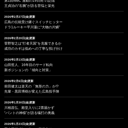
第1回WBC“激動の19日間”の記憶
王貞治の“右腕”が語る苦悩と栄光
2026年2月27日(金)更新
広島の伝統受け継ぐスイッチヒッター
ドラ1ルーキー平川蓮に“大物の片鱗”
2026年2月20日(金)更新
菅野智之は“打者天国”を克服できるか
成功のカギは低めへの丁寧な投げ分け
2026年2月13日(金)更新
山田哲人、16年目のサード転向
新ポジションの「傾向と対策」
2026年2月6日(金)更新
前田健太は楽天の「無形の力」か!?
先輩・黒田博樹が変えた広島投手陣
2026年1月30日(金)更新
川相昌弘、殿堂入りに2票届かず
“バントの神様”が語る犠打の奥義
2026年1月23日(金)更新