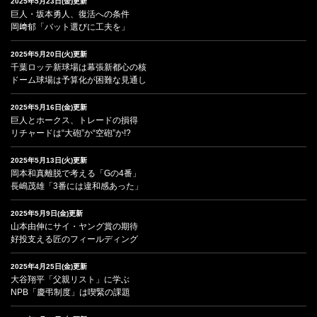
2025年5月23日(金)更新
巨人・坂本勇人、復活への条件
岡﨑郁「バット選びに工夫を」
2025年5月20日(火)更新
千葉ロッテ新球場は幕張新都心の核
ドーム球場は予算化が困難な見通し
2025年5月16日(金)更新
巨人とホークス、トレードの損得
リチャードは“大砲”か“空砲”か!?
2025年5月13日(火)更新
岡本和真離脱で考える「Gの4番」
長嶋茂雄「3番には違和感あった」
2025年5月9日(金)更新
山本由伸にサイ・ヤング賞の期待
好投支える匠のフィールディング
2025年4月25日(金)更新
大谷翔平「父親リスト」に学ぶ
NPB「慶弔制度」は喫緊の課題