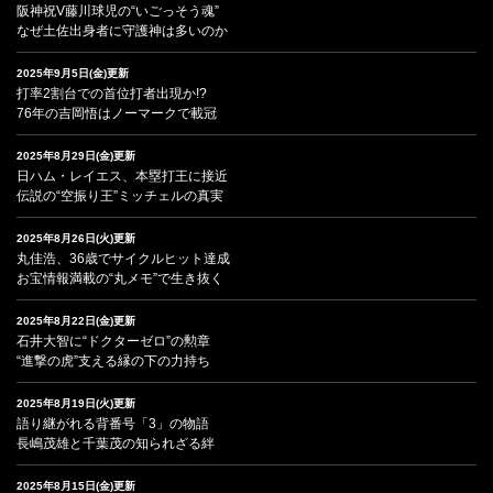
阪神祝V藤川球児の“いごっそう魂”
なぜ土佐出身者に守護神は多いのか
2025年9月5日(金)更新
打率2割台での首位打者出現か!?
76年の吉岡悟はノーマークで載冠
2025年8月29日(金)更新
日ハム・レイエス、本塁打王に接近
伝説の“空振り王”ミッチェルの真実
2025年8月26日(火)更新
丸佳浩、36歳でサイクルヒット達成
お宝情報満載の“丸メモ”で生き抜く
2025年8月22日(金)更新
石井大智に“ドクターゼロ”の勲章
“進撃の虎”支える縁の下の力持ち
2025年8月19日(火)更新
語り継がれる背番号「3」の物語
長嶋茂雄と千葉茂の知られざる絆
2025年8月15日(金)更新