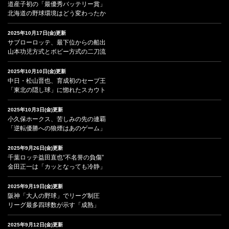
道産子初の「最優秀バッテリー賞」
北海道の野球環境はどう変わったか
2025年10月17日(金)更新
サブローロッテ、最下位からの船出
山本功児方式とボビー方式の二刀流
2025年10月10日(金)更新
中日・松山晋也、育成初のセーブ王
「東北の隠し球」に惚れたスカウト
2025年10月3日(金)更新
小久保ホークス、苦しみの先の連覇
「逆転優勝への狼煙はあのゲーム」
2025年9月26日(金)更新
千葉ロッテ益田直也“不名誉の負傷”
金田正一は「カッとなっても冷静」
2025年9月19日(金)更新
阪神「大人の野球」でリーグ制圧
リーグ最多四球数が示す「成熟」
2025年9月12日(金)更新