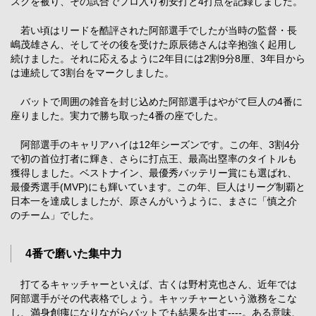
スクを被り、その試合でプロ入り初安打と4打点を記録しました。
若い頃はリードを酷評された阿部選手でしたが当時の監督・長
嶋茂雄さん、そしてその後を受けた原辰徳さんは辛抱強く起用し
続けました。それに応えるように2年目には2割9分8厘、3年目から
は連続して3割台をマークしました。
バットで周囲の雑音を封じ込めた阿部選手はやがて巨人の4番に
座りました。実力で勝ち取った4番の座でした。
阿部選手のキャリアハイは12年シーズンです。この年、3割4分
で初の首位打者に輝き、さらに打点王、最高出塁率のタイトルも
獲得しました。ベストナイン、最優秀バッテリー賞にも選ばれ、
最優秀選手(MVP)にも輝いています。この年、巨人はリーグ制覇と
日本一を達成しましたが、原さんがいうように、まさに「慎之介
のチーム」でした。
4番で磨いた集中力
打てるキャッチャーといえば、古くは野村克也さん、近年では
阿部選手がその代表格でしょう。キャッチャーという激務をこな
し、満身創痍になりながらバットでも結果を出す----。ある意味、