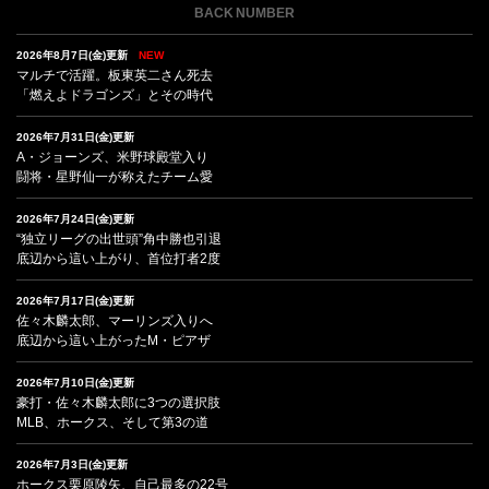
BACK NUMBER
2026年8月7日(金)更新
NEW
マルチで活躍。板東英二さん死去
「燃えよドラゴンズ」とその時代
2026年7月31日(金)更新
A・ジョーンズ、米野球殿堂入り
闘将・星野仙一が称えたチーム愛
2026年7月24日(金)更新
“独立リーグの出世頭”角中勝也引退
底辺から這い上がり、首位打者2度
2026年7月17日(金)更新
佐々木麟太郎、マーリンズ入りへ
底辺から這い上がったM・ピアザ
2026年7月10日(金)更新
豪打・佐々木麟太郎に3つの選択肢
MLB、ホークス、そして第3の道
2026年7月3日(金)更新
ホークス栗原陵矢、自己最多の22号