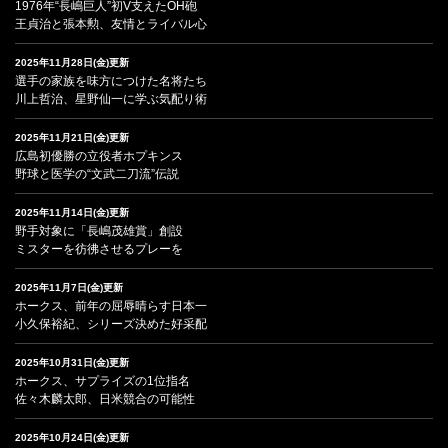
1976年“長嶋巨人”初V支えたOH砲
王貞治と張本勲、友情とライバル心
2025年11月28日(金)更新
選手の家族を味方につけた名将たち
川上哲治、星野仙一に学ぶ気配り術
2025年11月21日(金)更新
広島初優勝の立役者ホプキンス
野球と医学の“文武二刀流”伝説
2025年11月14日(金)更新
野手対象に「長嶋茂雄賞」創設
ミスターを彷彿させるプレーを
2025年11月7日(金)更新
ホークス、前年の屈辱晴らす日本一
小久保裕紀、シリーズ決めた好采配
2025年10月31日(金)更新
ホークス、サプライズの1位指名
佐々木麟太郎、日米競合の可能性
2025年10月24日(金)更新