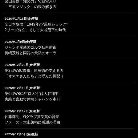
栗山英樹「知の力」で殿堂入り
「三原マジック」の読み解き方
2026年1月16日(金)更新
全日本惨敗！1949年の“黒船ショック”
2リーグ分立、そして大谷翔平の時代
2026年1月9日(金)更新
ジャンボ尾崎のゴルフ転向前夜
長嶋茂雄と同質の天賦のオーラ
2025年12月26日(金)更新
第2回WBC優勝、原辰徳の支える力
「オマエさんたち」と呼んだ気配り
2025年12月19日(金)更新
第6回WBCの“侍大将”は大谷翔平
実績と言動で井端ジャパンを牽引
2025年12月12日(金)更新
佐藤輝明、Gグラブ賞受賞の背景
ファースト大山悠輔に感謝の理由
2025年12月5日(金)更新