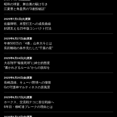
昭和の球宴、舞台裏の駆け引き
江夏豊と角盈男の“3連投秘話”
2025年7月1日(火)更新
佐藤輝明、本塁打王への成長曲線
好調支える25年版コンパクト打法
2025年6月27日(金)更新
年俸500万の「4番」山本大斗とは
長距離砲の条件充たした“千葉の星”
2025年6月24日(火)更新
大谷翔平“報復死球”に紳士的態度
“書かれざるルール”からの脱却を
2025年6月20日(金)更新
長嶋茂雄、キューバ野球への憧憬
Gの守護神マルティネスの原風景
2025年6月17日(火)更新
ホークス、交流戦テコに首位戦線へ
6年目・柳町達ブレークの理由とは
2025年6月13日(金)更新