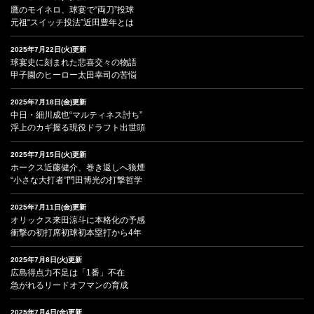
鷹のモイネロ、球宴で“両刀”投球
元祖“スイッチ投法”近田豊年とは
2025年7月22日(火)更新
球宴史に刻まれた悲喜交々の物語
甲子園のヒーロー太田幸司の苦悩
2025年7月18日(金)更新
中日・細川成也“マルティネス討ち”
浮上のカギ握る現役ドラフト出世頭
2025年7月15日(火)更新
ホークス近藤健介、巻き返しへ狼煙
“小さな大打者”門田博光の打撃哲学
2025年7月11日(金)更新
オリックス来田涼斗に本格化の予感
衝撃の初打席初球初本塁打から4年
2025年7月8日(火)更新
広島得点力不足は「1番」不在
急がれるリードオフマンの育成
2025年7月4日(金)更新