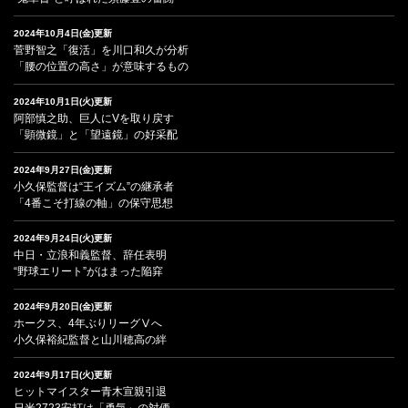
2024年10月4日(金)更新
菅野智之「復活」を川口和久が分析
「腰の位置の高さ」が意味するもの
2024年10月1日(火)更新
阿部慎之助、巨人にVを取り戻す
「顕微鏡」と「望遠鏡」の好采配
2024年9月27日(金)更新
小久保監督は“王イズム”の継承者
「4番こそ打線の軸」の保守思想
2024年9月24日(火)更新
中日・立浪和義監督、辞任表明
“野球エリート”がはまった陥穽
2024年9月20日(金)更新
ホークス、4年ぶりリーグⅤへ
小久保裕紀監督と山川穂高の絆
2024年9月17日(火)更新
ヒットマイスター青木宣親引退
日米2723安打は「勇気」の対価