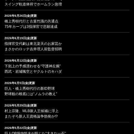
スイング軌道体得でホームラン急増
2026年6月26日(金)更新
橋上秀樹代行と古葉竹識の共通点
75年カープは3指揮官で悲願達成
2026年6月19日(金)更新
指揮官交代劇は東北楽天のお家芸か
まさかのロッテ吉井理人前監督招聘
2026年6月12日(金)更新
下剋上の予感漂わせる“守護神左腕”
西武・岩城颯空とヤクルトのキハダ
2026年6月5日(金)更新
巨人・橋上秀樹代行の新ID野球
野球観の根底には“ノムラの教え”
2026年5月29日(金)更新
村上宗隆、MLB新人王候補に浮上
またぞろ新人王資格論争勃発か!?
2026年5月22日(金)更新
巨人OB堀内恒夫が投じた“大きな一石”