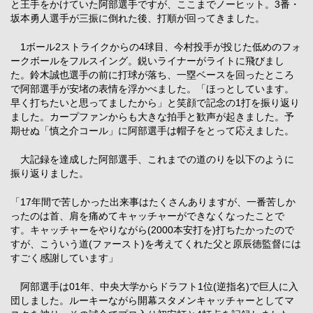
と王手をかけていた阿部選手ですが、ここまでノーヒット。3番・
坂本勇人選手が三振に倒れた後、打順が回ってきました。
1ボール2ストライクからの4球目、今村投手が投じた低めのフォ
ークボールをフルスイング。鋭いライナーがライトに飛びまし
た。鈴木誠也選手の前に打球が落ち、一塁ベースを回ったところ
で阿部選手が安堵の表情を浮かべました。「ほっとしています。
早く打ちたいと思ってましたから」と笑顔で記念の1打を振り返り
ました。カープファンからも大きな拍手と歓声が起きました。予
期せぬ「慎之介コール」に阿部選手は帽子をとって応えました。
大記録を達成した阿部選手、これまでの道のりを以下のように
振り返りました。
「17年間で苦しかった出来事はたくさんありますが、一番苦しか
ったのは首、肩を痛めてキャッチャーができなくなったことで
す。キャッチャーをやりながら(2000本安打を)打ちたかったので
すが、こういう道(ファースト)を考えてくれた父と原辰徳監督には
すごく感謝しています」
阿部選手は01年、中央大学からドラフト1位(逆指名)で巨人に入
団しました。ルーキーながら開幕スタメンキャッチャーとしてマ