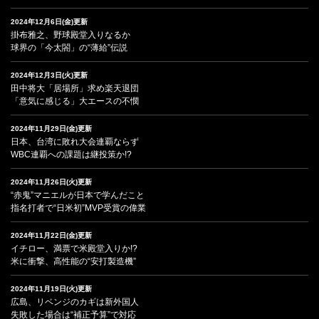
2024年12月6日(金)更新
掛布雅之、野球殿堂入りなるか
球界の「今太閤」の“薄給”伝説
2024年12月3日(火)更新
田中将大「居場所」求め楽天退団
「意気に感じる」大エースの不憫
2024年11月29日(金)更新
日本、台湾に敗れ大会連覇ならず
WBC連覇への課題は継投策か!?
2024年11月26日(火)更新
“赤鬼”マニエルが日本で学んだこと
指名打者で“日米初”MVP受賞の偉業
2024年11月22日(金)更新
イチロー、満票で米殿堂入りか!?
米に衝撃、高性能の“安打製造機”
2024年11月19日(火)更新
広島、リベンジのカギは新外国人
失敗した場合は“補正予算”で対応