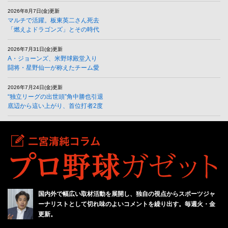
2026年8月7日(金)更新
マルチで活躍。板東英二さん死去
「燃えよドラゴンズ」とその時代
2026年7月31日(金)更新
A・ジョーンズ、米野球殿堂入り
闘将・星野仙一が称えたチーム愛
2026年7月24日(金)更新
“独立リーグの出世頭”角中勝也引退
底辺から這い上がり、首位打者2度
国内外で幅広い取材活動を展開し、独自の視点からスポーツジャ
ーナリストとして切れ味のよいコメントを繰り出す。毎週火・金
更新。