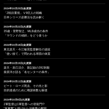
2024年10月25日(金)更新
「2戦目重視」Ⅴ9巨人の戦略
日本シリーズ必勝法を読み解く
2024年10月22日(火)更新
35歳・菅野智之、MLB成功の条件
「マウンドの傾斜」をどう使うか
2024年10月18日(金)更新
東北楽天・今江敏晃監督解任の波紋
「使い捨て」で問われる球団の体質
2024年10月15日(火)更新
楽天・辰己涼介、新記録の392刺殺
柴原洋が語る「名センターの条件」
2024年10月11日(金)更新
ピート・ローズ死去、その光と影
目的達成のために権謀術数も駆使
2024年10月8日(火)更新
2軍監督は1軍監督への登龍門!?
“鬼軍曹”と呼ばれた須藤豊の奮闘