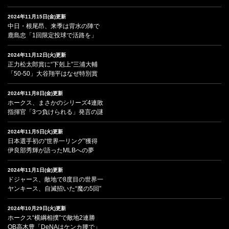
2024年11月15日(金)更新
中日・根尾昂、来季は背水の陣で
鹿島忠「1回限定投球で活路を」
2024年11月12日(火)更新
正力松太郎賞に“下剋上”三浦大輔
「50-50」大谷翔平はなぜ特別賞
2024年11月8日(金)更新
ホークス、まさかのシリーズ4連敗
指揮官「3つ負けられる」発言の謎
2024年11月5日(火)更新
日本選手初の“世界一リング”獲得
伊良部秀輝が語ったMLBへの夢
2024年11月1日(金)更新
ドジャース、敵地で8度目の世界一
ヤンキース、自滅招いた“魔の5回”
2024年10月29日(火)更新
ホークス“横綱相撲”で敵地2連勝
OB高木豊「DeNAはケンカ腰で」