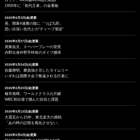
1950年に「初代王者」の金看板
2026年4月3日(金)更新
燕、開幕4連勝の陰に「つば九郎」
思い出深い先代との“ディープ筆談”
2026年3月27日(金)更新
周東佑京、スーパープレーの背景
内野出身外野手特有のダイブ捕球
2026年3月24日(火)更新
佐藤輝明、勝負強さ示したタイムリー
いずれは国際大会で敬遠される打者に
2026年3月20日(金)更新
種市篤暉、ワールドクラスの片鱗
WBC初出場で掴んだ自信と課題
2026年3月13日(金)更新
大震災から15年、東北楽天の挑戦
「あの時の記憶を風化させない」
2026年3月6日(金)更新