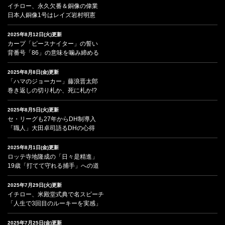
イチロー、永久欠番＆銅像の偉業
日本人銅像1号はレイズ岩村明憲
2025年8月12日(火)更新
カープ「ピースナイター」の誓い
背番号「86」の意味を噛み締める
2025年8月8日(金)更新
「ハマのジョーカー」藤浪晋太郎
巻き返しの切り札か、死に札か!?
2025年8月5日(火)更新
セ・リーグも27年からDH制導入
「職人」大田卓司語るDHの心得
2025年8月1日(金)更新
ロッテ寺地隆成の「日々是精進」
19歳「打てて守れる捕手」への道
2025年7月29日(火)更新
イチロー、米殿堂式典で名スピーチ
「人生で3回目のルーキーを実感」
2025年7月25日(金)更新