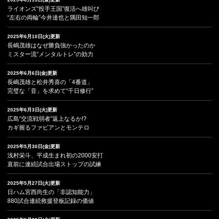
ライオンズ“投手王国”復活へ雄叫び
“左右の両輪”今井達也と隅田知一郎
2025年6月10日(火)更新
長嶋茂雄はなぜ勝負強かったのか
ミスター流“メンタルトレ”の効力
2025年6月6日(金)更新
長嶋茂雄と松井秀喜の「4番道」
完璧な「音」を求めて“千日修行”
2025年6月3日(火)更新
広島“交流戦弱者”返上なるか!?
カギ握るファビアンとモンテロ
2025年5月30日(金)更新
浅村栄斗、平成生まれ初の2000安打
直前に連続試合出場ストップの試練
2025年5月27日(火)更新
日ハム宮西尚生の「非認知能力」
880試合連続救援登板記録の価値