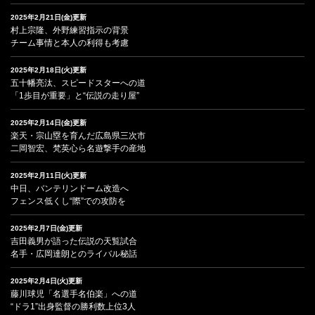
2025年2月21日(金)更新
村上宗隆、外野練習指示の背景
チーム事情と本人の利得も考慮
2025年2月18日(火)更新
五十幡亮汰、スピードスターへの道
「1歩目が重要」と“伝説の走り屋”
2025年2月14日(金)更新
楽天・宗山塁を育んだ広島県三次市
二岡智宏、梵英心ら名遊撃手の産地
2025年2月11日(火)更新
中日、バンテリンドーム改造へ
フェンス低くし“際”での攻防を
2025年2月7日(金)更新
吉田義男が語った伝説の天覧試合
名手・広岡達朗とのライバル秘話
2025年2月4日(火)更新
藤川球児「名選手名伯楽」への道
“ドラ1”出身監督の勝利数上位3人