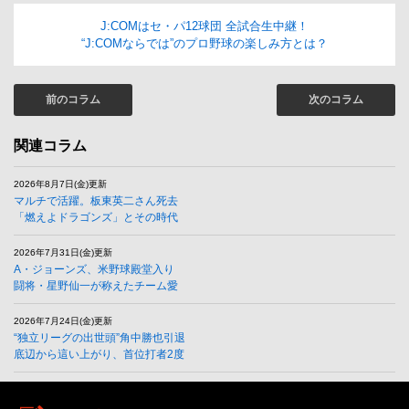
J:COMはセ・パ12球団 全試合生中継！
“J:COMならでは”のプロ野球の楽しみ方とは？
前のコラム
次のコラム
関連コラム
2026年8月7日(金)更新
マルチで活躍。板東英二さん死去
「燃えよドラゴンズ」とその時代
2026年7月31日(金)更新
A・ジョーンズ、米野球殿堂入り
闘将・星野仙一が称えたチーム愛
2026年7月24日(金)更新
“独立リーグの出世頭”角中勝也引退
底辺から這い上がり、首位打者2度