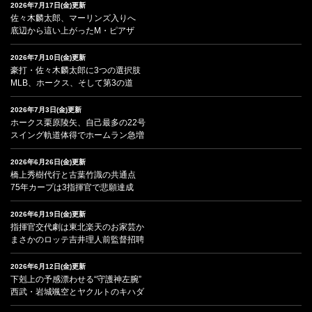
2026年7月17日(金)更新
佐々木麟太郎、マーリンズ入りへ
底辺から這い上がったM・ピアザ
2026年7月10日(金)更新
豪打・佐々木麟太郎に3つの選択肢
MLB、ホークス、そして第3の道
2026年7月3日(金)更新
ホークス栗原陵矢、自己最多の22号
スイング軌道体得でホームラン急増
2026年6月26日(金)更新
橋上秀樹代行と古葉竹識の共通点
75年カープは3指揮官で悲願達成
2026年6月19日(金)更新
指揮官交代劇は東北楽天のお家芸か
まさかのロッテ吉井理人前監督招聘
2026年6月12日(金)更新
下剋上の予感漂わせる“守護神左腕”
西武・岩城颯空とヤクルトのキハダ