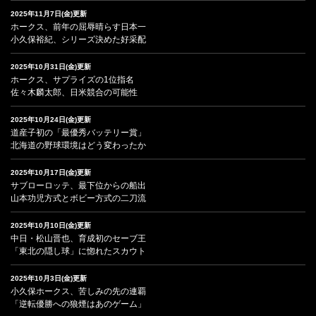
2025年11月7日(金)更新
ホークス、前年の屈辱晴らす日本一
小久保裕紀、シリーズ決めた好采配
2025年10月31日(金)更新
ホークス、サプライズの1位指名
佐々木麟太郎、日米競合の可能性
2025年10月24日(金)更新
道産子初の「最優秀バッテリー賞」
北海道の野球環境はどう変わったか
2025年10月17日(金)更新
サブローロッテ、最下位からの船出
山本功児方式とボビー方式の二刀流
2025年10月10日(金)更新
中日・松山晋也、育成初のセーブ王
「東北の隠し球」に惚れたスカウト
2025年10月3日(金)更新
小久保ホークス、苦しみの先の連覇
「逆転優勝への狼煙はあのゲーム」