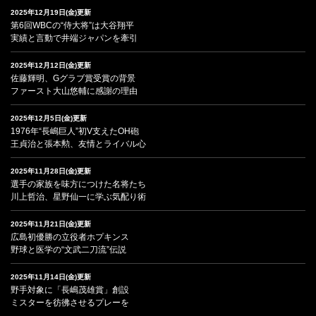
2025年12月19日(金)更新
第6回WBCの“侍大将”は大谷翔平
実績と言動で井端ジャパンを牽引
2025年12月12日(金)更新
佐藤輝明、Gグラブ賞受賞の背景
ファースト大山悠輔に感謝の理由
2025年12月5日(金)更新
1976年“長嶋巨人”初V支えたOH砲
王貞治と張本勲、友情とライバル心
2025年11月28日(金)更新
選手の家族を味方につけた名将たち
川上哲治、星野仙一に学ぶ気配り術
2025年11月21日(金)更新
広島初優勝の立役者ホプキンス
野球と医学の“文武二刀流”伝説
2025年11月14日(金)更新
野手対象に「長嶋茂雄賞」創設
ミスターを彷彿させるプレーを