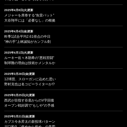
2025年4月8日(火)更新
メジャーを席巻する“魚雷バット”
大谷翔平には「必要なし」の根拠
2025年4月4日(金)更新
昨季1試合平均2.61得点の中日
“神の手”上林誠知がカンフル剤
2025年4月1日(火)更新
ルーキー佐々木朗希の“悪戦苦闘”
制球難の理由は技術かメンタルか
2025年3月28日(金)更新
12球団、スローガンに込めた思い
野村克也は名コピーライターか!?
2025年3月25日(火)更新
西武が目指す谷底からのV字回復
オープン戦好調で“もしや”の予感
2025年3月21日(金)更新
カブス今永昇太の新投球パターン
川口和久「低めから低め」の意図