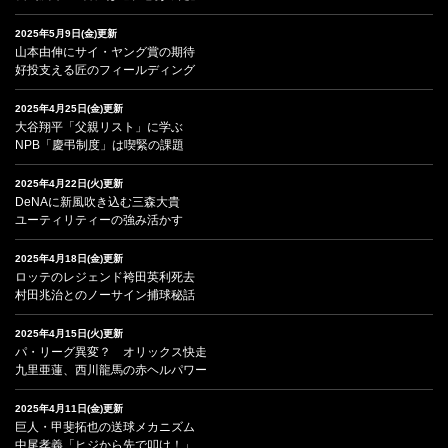
2025年5月9日(金)更新
山本由伸にサイ・ヤング賞の期待
好投支える匠のフィールディング
2025年4月25日(金)更新
大谷翔平「父親リスト」に学ぶ
NPB「慶弔制度」は喫緊の課題
2025年4月22日(火)更新
DeNAに新風吹き込む三森大貴
ユーティリティーの強み活かす
2025年4月18日(金)更新
ロッテのレジェンド袴田英利死去
村田兆治とのノーサイン捕球秘話
2025年4月15日(火)更新
パ・リーグ異変？ オリックス快走
九里亜蓮、西川龍馬の赤ヘルパワー
2025年4月11日(金)更新
巨人・甲斐拓也の送球メカニズム
中尾孝義「ヒジから先で叩け！」