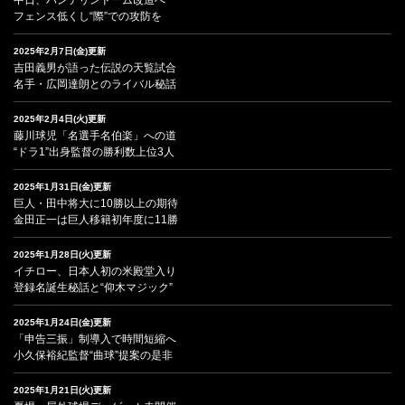
フェンス低くし“際”での攻防を
2025年2月7日(金)更新
吉田義男が語った伝説の天覧試合
名手・広岡達朗とのライバル秘話
2025年2月4日(火)更新
藤川球児「名選手名伯楽」への道
“ドラ1”出身監督の勝利数上位3人
2025年1月31日(金)更新
巨人・田中将大に10勝以上の期待
金田正一は巨人移籍初年度に11勝
2025年1月28日(火)更新
イチロー、日本人初の米殿堂入り
登録名誕生秘話と“仰木マジック”
2025年1月24日(金)更新
「申告三振」制導入で時間短縮へ
小久保裕紀監督“曲球”提案の是非
2025年1月21日(火)更新