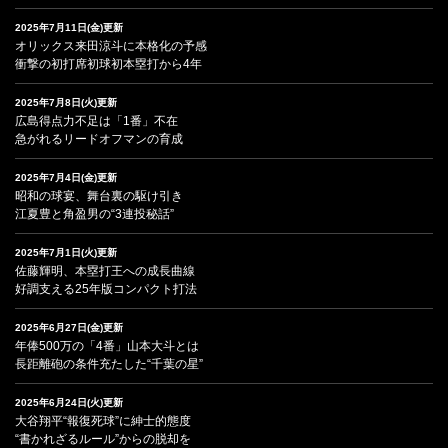
2025年7月11日(金)更新
オリックス来田涼斗に本格化の予感
衝撃の初打席初球初本塁打から4年
2025年7月8日(火)更新
広島得点力不足は「1番」不在
急がれるリードオフマンの育成
2025年7月4日(金)更新
昭和の球宴、舞台裏の駆け引き
江夏豊と角盈男の“3連投秘話”
2025年7月1日(火)更新
佐藤輝明、本塁打王への成長曲線
好調支える25年版コンパクト打法
2025年6月27日(金)更新
年俸500万の「4番」山本大斗とは
長距離砲の条件充たした“千葉の星”
2025年6月24日(火)更新
大谷翔平“報復死球”に紳士的態度
“書かれざるルール”からの脱却を