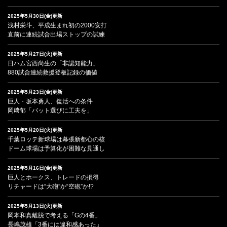
2025年5月30日(金)更新
浅村栄斗、平成生まれ初の2000安打
直前に連続試合出場ストップの試練
2025年5月27日(火)更新
日ハム宮西尚生の「非認知能力」
880試合連続救援登板記録の価値
2025年5月23日(金)更新
巨人・坂本勇人、復活への条件
岡﨑郁「バット選びに工夫を」
2025年5月20日(火)更新
千葉ロッテ新球場は幕張新都心の核
ドーム球場は予算化が困難な見通し
2025年5月16日(金)更新
巨人とホークス、トレードの損得
リチャードは“大砲”か“空砲”か!?
2025年5月13日(火)更新
岡本和真離脱で考える「Gの4番」
長嶋茂雄「3番には違和感あった」