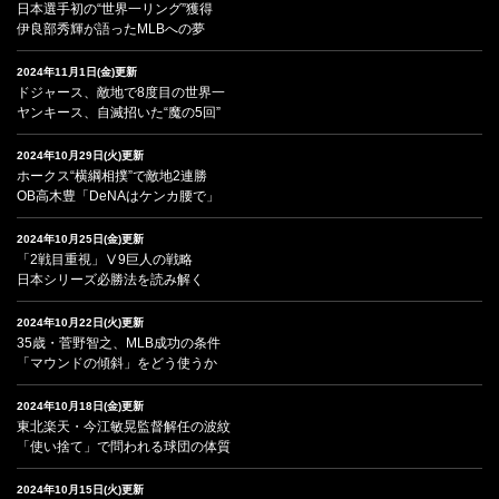
日本選手初の“世界一リング”獲得
伊良部秀輝が語ったMLBへの夢
2024年11月1日(金)更新
ドジャース、敵地で8度目の世界一
ヤンキース、自滅招いた“魔の5回”
2024年10月29日(火)更新
ホークス“横綱相撲”で敵地2連勝
OB高木豊「DeNAはケンカ腰で」
2024年10月25日(金)更新
「2戦目重視」Ⅴ9巨人の戦略
日本シリーズ必勝法を読み解く
2024年10月22日(火)更新
35歳・菅野智之、MLB成功の条件
「マウンドの傾斜」をどう使うか
2024年10月18日(金)更新
東北楽天・今江敏晃監督解任の波紋
「使い捨て」で問われる球団の体質
2024年10月15日(火)更新