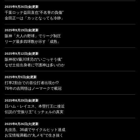
2025年9月26日(金)更新
千葉ロッテ益田直也“不名誉の負傷”
金田正一は「カッとなっても冷静」
2025年9月19日(金)更新
阪神「大人の野球」でリーグ制圧
リーグ最多四球数が示す「成熟」
2025年9月12日(金)更新
阪神祝V藤川球児の“いごっそう魂”
なぜ土佐出身者に守護神は多いのか
2025年9月5日(金)更新
打率2割台での首位打者出現か!?
76年の吉岡悟はノーマークで載冠
2025年8月29日(金)更新
日ハム・レイエス、本塁打王に接近
伝説の“空振り王”ミッチェルの真実
2025年8月26日(火)更新
丸佳浩、36歳でサイクルヒット達成
お宝情報満載の“丸メモ”で生き抜く