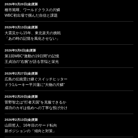
2026年3月20日(金)更新
種市篤暉、ワールドクラスの片鱗
WBC初出場で掴んだ自信と課題
2026年3月13日(金)更新
大震災から15年、東北楽天の挑戦
「あの時の記憶を風化させない」
2026年3月6日(金)更新
第1回WBC“激動の19日間”の記憶
王貞治の“右腕”が語る苦悩と栄光
2026年2月27日(金)更新
広島の伝統受け継ぐスイッチヒッター
ドラ1ルーキー平川蓮に“大物の片鱗”
2026年2月20日(金)更新
菅野智之は“打者天国”を克服できるか
成功のカギは低めへの丁寧な投げ分け
2026年2月13日(金)更新
山田哲人、16年目のサード転向
新ポジションの「傾向と対策」