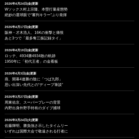
2026年4月24日(金)更新
Wソックス村上宗隆、本塁打量産態勢
絶妙の選球眼で“審判キラー”ぶり発揮
2026年4月17日(金)更新
阪神・才木浩人、16Kの衝撃と痛恨
あと3つで「最多奪三振記録タイ」
2026年4月10日(金)更新
ロッテ、4934勝4934敗の軌跡
1950年に「初代王者」の金看板
2026年4月3日(金)更新
燕、開幕4連勝の陰に「つば九郎」
思い出深い先代との“ディープ筆談”
2026年3月27日(金)更新
周東佑京、スーパープレーの背景
内野出身外野手特有のダイブ捕球
2026年3月24日(火)更新
佐藤輝明、勝負強さ示したタイムリー
いずれは国際大会で敬遠される打者に