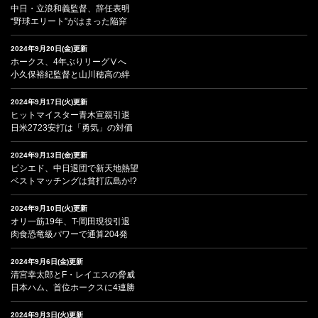
中日・立浪和義監督、辞任表明
“野球エリート”がはまった陥穽
2024年9月20日(金)更新
ホークス、4年ぶりリーグⅤへ
小久保裕紀監督と山川穂高の絆
2024年9月17日(火)更新
ヒットマイスター青木宣親引退
日米2723安打は「勇気」の対価
2024年9月13日(金)更新
ビシエド、中日退団で新天地熱望
ベストマッチングは貧打広島か!?
2024年9月10日(火)更新
オリ一筋19年、T-岡田現役引退
肉食恐竜級パワーで通算204発
2024年9月6日(金)更新
清宮幸太郎とF・レイエスの脅威
日本ハム、首位ホークスに4連勝
2024年9月3日(火)更新