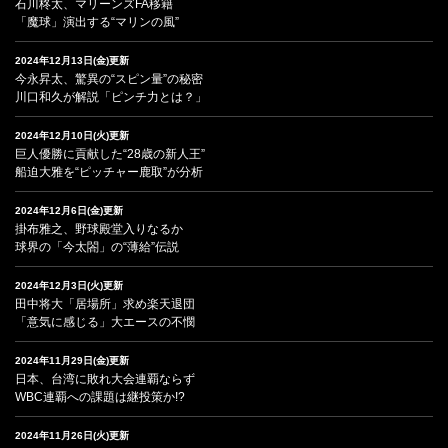
石川柊太、マリーンズFA移籍
「魔球」演出する“マリンの風”
2024年12月13日(金)更新
今永昇太、驚異の“スピン量”の秘密
川口和久が解説「ピンチ力とは？」
2024年12月10日(火)更新
巨人優勝に貢献した“28歳の新人王”
船迫大雅を“ピッチャー鹿取”が分析
2024年12月6日(金)更新
掛布雅之、野球殿堂入りなるか
球界の「今太閤」の“薄給”伝説
2024年12月3日(火)更新
田中将大「居場所」求め楽天退団
「意気に感じる」大エースの不憫
2024年11月29日(金)更新
日本、台湾に敗れ大会連覇ならず
WBC連覇への課題は継投策か!?
2024年11月26日(火)更新