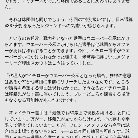
ですが、マリナーズが特別な球団であることに変わりはありませ
ん。
それは球団側も同じでしょう。今回の"特別扱い"には、日米通算
4367安打を放ったレジェンドへの気遣いが感じられます。
というのも通常、戦力外となった選手はウエーバー公示にかけ
られます。ウエーバー公示にかけられた選手は他球団からオファ
ーがあれば移籍することができます。今回、イチロー選手がウエ
ーバー公示にかけられなかった理由を、米球界に詳しい元メジャ
ーリーグ球団スカウトはこう語っていました。
「代理人が"イチローがウエーバー公示となった場合、獲得の意思
はあるか?"と他球団に事前にリサーチしたようなんです。ところ
が獲得を希望する球団は現れなかった。そうなるとイチロー選手
は移籍先がなく宙に浮いてしまう。プレーどころか練習する場所
もなくなる可能性があったわけです」
常々イチロー選手は「最低でも50歳まで現役を続ける」と口に
しています。万が一、移籍先が見つからなければ、その夢も今季
限りで潰えてしまいます。だが、フロントスタッフなら今季は試
合には出場できないものの、チームに帯同し練習も可能です。球
団とイチロー選手が合意できるギリギリの落とし所が「会長付特