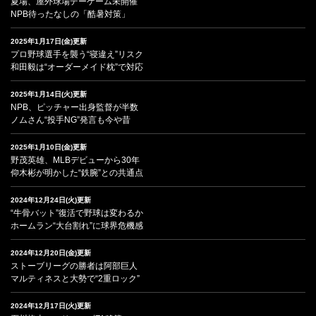
夏場、屋外球場デーゲーム未開催
NPB待ったなしの「酷暑対策」
2025年1月17日(金)更新
プロ野球選手を襲う“寝違え”リスク
和田毅は“オーダーメイド枕”で対応
2025年1月14日(火)更新
NPB、ピッチャー出身監督が半数
ノムさん“投手NG”発言も今や昔
2025年1月10日(金)更新
野茂英雄、MLBデビューから30年
仰木彬が明かした“鉄腕”との共通点
2024年12月24日(火)更新
“牛骨バット”復活で野球は変わるか
ホームラン“大台割れ”に球界危機感
2024年12月20日(金)更新
ストーブリーグの勝者は阿部巨人
マルティネスと大勢で“2重ロック”
2024年12月17日(火)更新