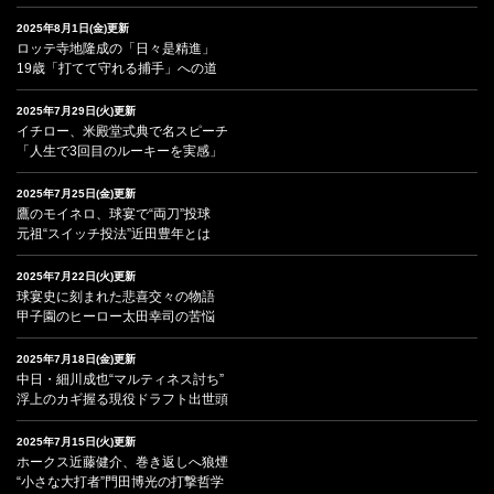
2025年8月1日(金)更新
ロッテ寺地隆成の「日々是精進」
19歳「打てて守れる捕手」への道
2025年7月29日(火)更新
イチロー、米殿堂式典で名スピーチ
「人生で3回目のルーキーを実感」
2025年7月25日(金)更新
鷹のモイネロ、球宴で“両刀”投球
元祖“スイッチ投法”近田豊年とは
2025年7月22日(火)更新
球宴史に刻まれた悲喜交々の物語
甲子園のヒーロー太田幸司の苦悩
2025年7月18日(金)更新
中日・細川成也“マルティネス討ち”
浮上のカギ握る現役ドラフト出世頭
2025年7月15日(火)更新
ホークス近藤健介、巻き返しへ狼煙
“小さな大打者”門田博光の打撃哲学