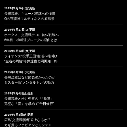
2025年6月20日(金)更新
長嶋茂雄、キューバ野球への憧憬
Gの守護神マルティネスの原風景
2025年6月17日(火)更新
ホークス、交流戦テコに首位戦線へ
6年目・柳町達ブレークの理由とは
2025年6月13日(金)更新
ライオンズ“投手王国”復活へ雄叫び
“左右の両輪”今井達也と隅田知一郎
2025年6月10日(火)更新
長嶋茂雄はなぜ勝負強かったのか
ミスター流“メンタルトレ”の効力
2025年6月6日(金)更新
長嶋茂雄と松井秀喜の「4番道」
完璧な「音」を求めて“千日修行”
2025年6月3日(火)更新
広島“交流戦弱者”返上なるか!?
カギ握るファビアンとモンテロ