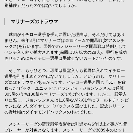
別補佐」だったのではないでしょうか。
マリナーズのトラウマ
球団がイチロー選手を手元に置いた理由は、それだけではあり
ません。来年3月にマリナーズは東京ドームで開幕戦(対アスレチ
ックス)を行います。国外でのメジャーリーグ開幕戦は特例として
ベンチ入り枠が拡大されます(前回は3人拡大の28人)。興行を成功
させるためにもイチロー選手は手放せないカードだったのです。
そして、もうひとつ。球団は殿堂入りも視野に入れてイチロー
選手を引き止めたのではないでしょうか。というのも、マリナー
ズにはトラウマがあるからです。イチロー選手と同じ「51」を背
負った"ビック・ユニット"ことランディ・ジョンソンさんは通算
303勝のうち130勝をマリナーズであげています。しかし、殿堂入
りに際し、ジョンソンさんは118勝ながら01年にワールドチャンピ
オンになったダイヤモンドバックスを選びました。記念レリーフ
の野球帽はダイヤモンドバックスのものでした。
メジャーリーグの野球殿堂表彰者は引退から5年以上が過ぎた元
プレーヤーが対象となります。メジャーリーグで3089本のヒット