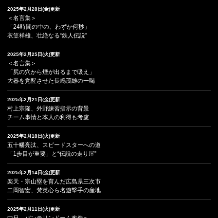
2025年2月28日(金)更新
＜名言集＞
「24時間の中の、わずか何秒」
衣笠祥雄、壮絶なる“鉄人伝説”
2025年2月25日(火)更新
＜名言集＞
「尻の穴から煙が出るまで吸え」
大器を覚醒させた長嶋茂雄の一喝
2025年2月21日(金)更新
村上宗隆、外野練習指示の背景
チーム事情と本人の利得も考慮
2025年2月18日(火)更新
五十幡亮汰、スピードスターへの道
「1歩目が重要」と“伝説の走り屋”
2025年2月14日(金)更新
楽天・宗山塁を育んだ広島県三次市
二岡智宏、梵英心ら名遊撃手の産地
2025年2月11日(火)更新
中日、バンテリンドーム改造へ