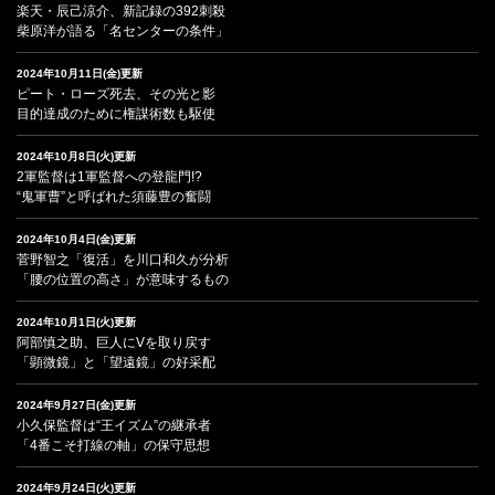
楽天・辰己涼介、新記録の392刺殺
柴原洋が語る「名センターの条件」
2024年10月11日(金)更新
ピート・ローズ死去、その光と影
目的達成のために権謀術数も駆使
2024年10月8日(火)更新
2軍監督は1軍監督への登龍門!?
“鬼軍曹”と呼ばれた須藤豊の奮闘
2024年10月4日(金)更新
菅野智之「復活」を川口和久が分析
「腰の位置の高さ」が意味するもの
2024年10月1日(火)更新
阿部慎之助、巨人にVを取り戻す
「顕微鏡」と「望遠鏡」の好采配
2024年9月27日(金)更新
小久保監督は“王イズム”の継承者
「4番こそ打線の軸」の保守思想
2024年9月24日(火)更新