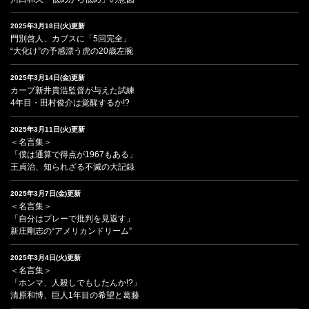
2025年3月18日(火)更新
門別啓人、カブスに「5回完全」
“大化け”の予感漂う虎の20歳左腕
2025年3月14日(金)更新
カープ新井貴浩監督が与えた試練
4年目・田村俊介は覚醒するか!?
2025年3月11日(火)更新
＜名言集＞
「僕は通算で得点が1967もある」
王貞治、知られざる不滅の大記録
2025年3月7日(金)更新
＜名言集＞
「自分はプレーで批判を見返す」
新庄剛志の“アメリカンドリーム”
2025年3月4日(火)更新
＜名言集＞
「ホンマ、人殺しでもしたんか!?」
清原和博、巨人1年目の希望と葛藤