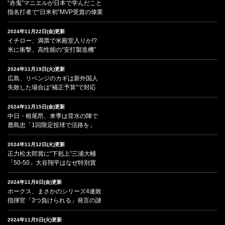
“赤鬼”マニエルが日本で学んだこと
指名打者で“日米初”MVP受賞の偉業
2024年11月22日(金)更新
イチロー、満票で米殿堂入りか!?
米に衝撃、高性能の“安打製造機”
2024年11月19日(火)更新
広島、リベンジのカギは新外国人
失敗した場合は“補正予算”で対応
2024年11月15日(金)更新
中日・根尾昂、来季は背水の陣で
鹿島忠「1回限定投球で活路を」
2024年11月12日(火)更新
正力松太郎賞に“下剋上”三浦大輔
「50-50」大谷翔平はなぜ特別賞
2024年11月8日(金)更新
ホークス、まさかのシリーズ4連敗
指揮官「3つ負けられる」発言の謎
2024年11月5日(火)更新