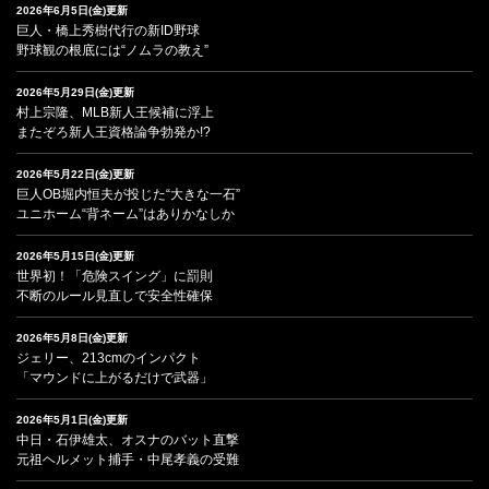
2026年6月5日(金)更新
巨人・橋上秀樹代行の新ID野球
野球観の根底には“ノムラの教え”
2026年5月29日(金)更新
村上宗隆、MLB新人王候補に浮上
またぞろ新人王資格論争勃発か!?
2026年5月22日(金)更新
巨人OB堀内恒夫が投じた“大きな一石”
ユニホーム“背ネーム”はありかなしか
2026年5月15日(金)更新
世界初！「危険スイング」に罰則
不断のルール見直しで安全性確保
2026年5月8日(金)更新
ジェリー、213cmのインパクト
「マウンドに上がるだけで武器」
2026年5月1日(金)更新
中日・石伊雄太、オスナのバット直撃
元祖ヘルメット捕手・中尾孝義の受難