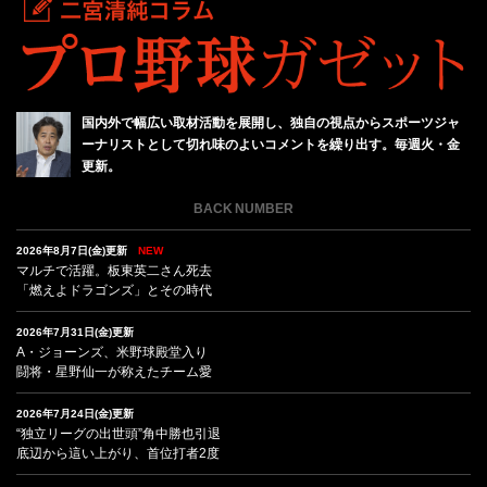
国内外で幅広い取材活動を展開し、独自の視点からスポーツジャ
ーナリストとして切れ味のよいコメントを繰り出す。毎週火・金
更新。
BACK NUMBER
2026年8月7日(金)更新
NEW
マルチで活躍。板東英二さん死去
「燃えよドラゴンズ」とその時代
2026年7月31日(金)更新
A・ジョーンズ、米野球殿堂入り
闘将・星野仙一が称えたチーム愛
2026年7月24日(金)更新
“独立リーグの出世頭”角中勝也引退
底辺から這い上がり、首位打者2度