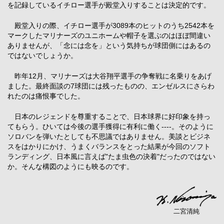
を記録しているイチロー選手が殿堂入りすることは決定的です。
殿堂入りの際、イチロー選手が3089本のヒットのうち2542本を
マークしたマリナーズのユニホームや帽子を選ぶのはほぼ間違い
ありませんが、「念には念を」という気持ちが球団側にはあるの
ではないでしょうか。
昨年12月、マリナーズは大谷翔平選手の争奪戦に名乗りをあげ
ました。最終面談の7球団には残ったものの、エンゼルスにさらわ
れたのは痛恨事でした。
日本のレジェンドを尊重することで、日本球界に好印象を持っ
てもらう。ひいては今後の選手獲得に有利に働く----。そのように
ソロバンを弾いたとしても不思議ではありません。美談とビジネ
スをはかりにかけ、うまくバランスをとった結果が今回のソフト
ランディング、日本風に言えば"たま虫色の決着"だったのではない
か。そんな構図のようにも映るのです。
二宮清純