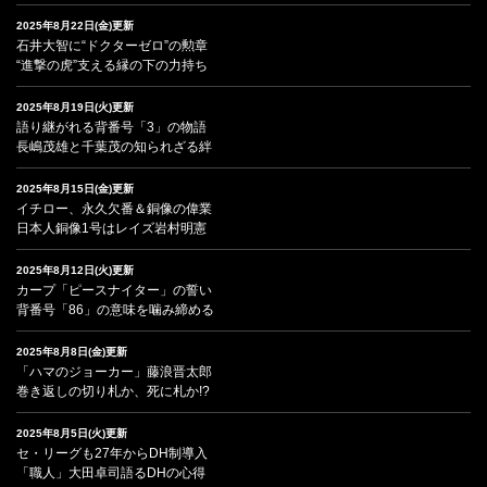
2025年8月22日(金)更新
石井大智に“ドクターゼロ”の勲章
“進撃の虎”支える縁の下の力持ち
2025年8月19日(火)更新
語り継がれる背番号「3」の物語
長嶋茂雄と千葉茂の知られざる絆
2025年8月15日(金)更新
イチロー、永久欠番＆銅像の偉業
日本人銅像1号はレイズ岩村明憲
2025年8月12日(火)更新
カープ「ピースナイター」の誓い
背番号「86」の意味を噛み締める
2025年8月8日(金)更新
「ハマのジョーカー」藤浪晋太郎
巻き返しの切り札か、死に札か!?
2025年8月5日(火)更新
セ・リーグも27年からDH制導入
「職人」大田卓司語るDHの心得