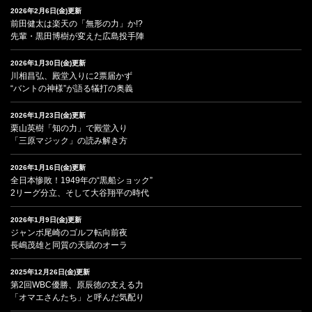
2026年2月6日(金)更新
前田健太は楽天の「無形の力」か!?
先輩・黒田博樹が変えた広島投手陣
2026年1月30日(金)更新
川相昌弘、殿堂入りに2票届かず
“バントの神様”が語る犠打の奥義
2026年1月23日(金)更新
栗山英樹「知の力」で殿堂入り
「三原マジック」の読み解き方
2026年1月16日(金)更新
全日本惨敗！1949年の“黒船ショック”
2リーグ分立、そして大谷翔平の時代
2026年1月9日(金)更新
ジャンボ尾崎のゴルフ転向前夜
長嶋茂雄と同質の天賦のオーラ
2025年12月26日(金)更新
第2回WBC優勝、原辰徳の支える力
「オマエさんたち」と呼んだ気配り