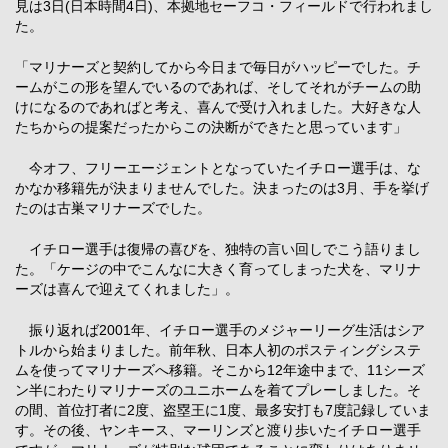
見は3日(日本時間4日)、本拠地セーフコ・フィールドで行われまし
た。
「マリナーズと契約してから今日まで毎日がハッピーでした。チ
ームがこの形を望んでいるのであれば、そしてそれがチームの助
けになるのであればと考え、喜んで受け入れました。大好きな人
たちからの提案だったからこの決断ができたと思っています」
今オフ、フリーエージェントとなっていたイチロー選手は、な
かなか移籍先が決まりませんでした。決まったのは3月、手を挙げ
たのは古巣マリナーズでした。
イチロー選手は復帰の喜びを、独特の言い回しでこう語りまし
た。「ケージの中でこんなに大きく育ってしまった犬を、マリナ
ーズは喜んで迎えてくれました」。
振り返れば2001年、イチロー選手のメジャーリーグ生活はシア
トルから始まりました。前年秋、日本人初のポスティングシステ
ムを使ってマリナーズへ移籍。そこから12年途中まで、11シーズ
ン半にわたりマリナーズのユニホームを着てプレーしました。そ
の間、首位打者に2度、盗塁王に1度、最多安打も7度記録していま
す。その後、ヤンキース、マーリンズと渡り歩いたイチロー選手