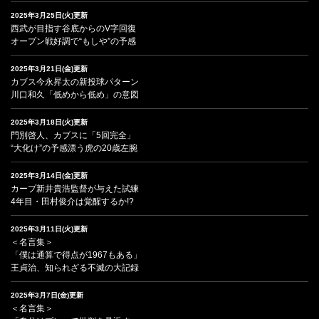
2025年3月25日(火)更新
西武が目指す谷底からのV字回復
オープン戦好調で“もしや”の予感
2025年3月21日(金)更新
カブス今永昇太の新投球パターン
川口和久「低めから低め」の意図
2025年3月18日(火)更新
門別啓人、カブスに「5回完全」
“大化け”の予感漂う虎の20歳左腕
2025年3月14日(金)更新
カープ新井貴浩監督が与えた試練
4年目・田村俊介は覚醒するか!?
2025年3月11日(火)更新
＜名言集＞
「僕は通算で得点が1967もある」
王貞治、知られざる不滅の大記録
2025年3月7日(金)更新
＜名言集＞