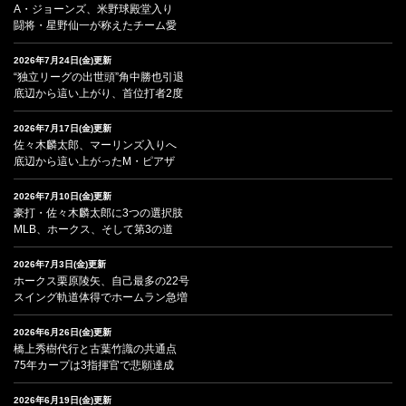
A・ジョーンズ、米野球殿堂入り
闘将・星野仙一が称えたチーム愛
2026年7月24日(金)更新
“独立リーグの出世頭”角中勝也引退
底辺から這い上がり、首位打者2度
2026年7月17日(金)更新
佐々木麟太郎、マーリンズ入りへ
底辺から這い上がったM・ピアザ
2026年7月10日(金)更新
豪打・佐々木麟太郎に3つの選択肢
MLB、ホークス、そして第3の道
2026年7月3日(金)更新
ホークス栗原陵矢、自己最多の22号
スイング軌道体得でホームラン急増
2026年6月26日(金)更新
橋上秀樹代行と古葉竹識の共通点
75年カープは3指揮官で悲願達成
2026年6月19日(金)更新