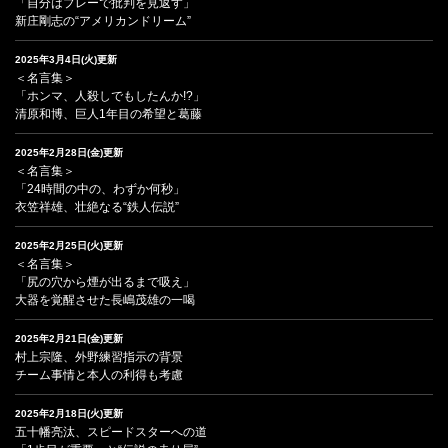
「自分はプレーで批判を見返す」
新庄剛志の“アメリカンドリーム”
2025年3月4日(火)更新
＜名言集＞
「ホンマ、人殺しでもしたんか!?」
清原和博、巨人1年目の希望と葛藤
2025年2月28日(金)更新
＜名言集＞
「24時間の中の、わずか何秒」
衣笠祥雄、壮絶なる“鉄人伝説”
2025年2月25日(火)更新
＜名言集＞
「尻の穴から煙が出るまで吸え」
大器を覚醒させた長嶋茂雄の一喝
2025年2月21日(金)更新
村上宗隆、外野練習指示の背景
チーム事情と本人の利得も考慮
2025年2月18日(火)更新
五十幡亮汰、スピードスターへの道