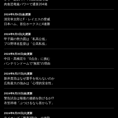
肉食恐竜級パワーで通算204発
2024年9月6日(金)更新
清宮幸太郎とF・レイエスの脅威
日本ハム、首位ホークスに4連勝
2024年9月3日(火)更新
甲子園の勢力図は「私高公低」
プロ野球名監督は「公高私低」
2024年8月30日(金)更新
中日・髙橋宏斗「0点台」に挑む
バンテリンドームで“無双”の理由
2024年8月27日(火)更新
新井貴浩はなぜ選手を叱らないのか
広島最大の強みは「心理的安全性」
2024年8月23日(金)更新
警告試合は報復の連鎖を防げるか!?
衣笠祥雄「ぶつけるなら首から下」
2024年8月20日(火)更新
ライオンズ「勝率3割台」の攻防