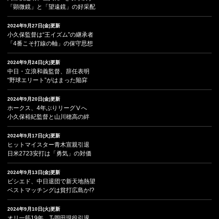
「顕微鏡」と「望遠鏡」の好采配
2024年9月27日(金)更新
小久保監督は“王イズム”の継承者
「4番こそ打線の軸」の保守思想
2024年9月24日(火)更新
中日・立浪和義監督、辞任表明
“野球エリート”がはまった陥穽
2024年9月20日(金)更新
ホークス、4年ぶりリーグⅤへ
小久保裕紀監督と山川穂高の絆
2024年9月17日(火)更新
ヒットマイスター青木宣親引退
日米2723安打は「勇気」の対価
2024年9月13日(金)更新
ビシエド、中日退団で新天地熱望
ベストマッチングは貧打広島か!?
2024年9月10日(火)更新
オリ一筋19年、T-岡田現役引退