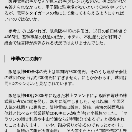
「阪神電車の色がなんで巨人の色(オレンジ)なのか。孫に聞かれて
も答えられなかった。甲子園に駐車場がないというCMをやってい
るが、電車をタイガースの色にして乗ってもらえるようにすれば
いいのではないか」
参考までに述べれば、阪急阪神HDの株価は、13日の前日終値で
4665円。基幹事業の鉄道のほか、ホテル、不動産などが好調で、
総会で経営陣が糾弾される状況ではありませんでした。
昨季の二の舞?
阪急阪神HD全体の売上は年間約7600億円。そのうち連結子会社
の球団の売上は約200億円にすぎません。にもかかわらず、球団は
同HDのシンボルと見なされています。
阪急阪神HDは2005年に起きた村上ファンドによる阪神電鉄の株
式買い占めに端を発し、06年に誕生しました。それ以前、全国区
人気の球団とは裏腹に、阪神電鉄は阪急、近鉄、南海の関西私鉄
他社と比べると営業距離は40キロ未満(当時)と小規模でした。「マ
ラソンの瀬古利彦や中山竹通なら2時間8分で走るぞ」と揶揄され
たこともあります。「いや、踏み切りがあるのでもっとかかりま
す」。当時の広報が大真面目に、そう答えたという"都市伝説"も残