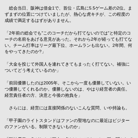
総会当日、阪神は借金1で、首位・広島に5.5ゲーム差の2位。ま
ずまずの位置につけていましたが、熱心な虎キチが、この程度の
成績で満足するはずがありません。
「2年前の総会でも"このコーチだから打てないのでは"と特定のコ
ーチの名前をあげる意見があった。それから2年が経っても打てな
い。チーム打率はリーグ最下位、ホームランも出ない。2年間、何
をやってきたのか?」
「大金を投じて外国人を連れてきてもまったく打てない。補強に
ついてどう考えているのか」
「前回優勝したのは2005年。そこから一度も優勝していない。い
つ優勝してくれるのか。優勝しないのは、やはり経営者の責任。
経営責任者の方、決意と今後の抱負を」
さらには、経営には直接関係のないこんな質問、いや持論も。
「甲子園のライトスタンドはファンの聖地なのに最近はビジター
のファンがいる。制限できないものか」