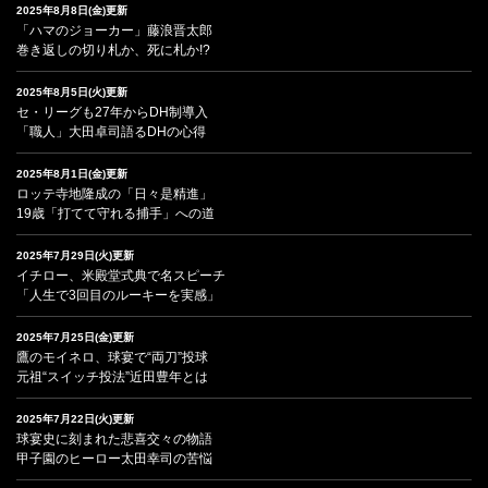
2025年8月8日(金)更新
「ハマのジョーカー」藤浪晋太郎
巻き返しの切り札か、死に札か!?
2025年8月5日(火)更新
セ・リーグも27年からDH制導入
「職人」大田卓司語るDHの心得
2025年8月1日(金)更新
ロッテ寺地隆成の「日々是精進」
19歳「打てて守れる捕手」への道
2025年7月29日(火)更新
イチロー、米殿堂式典で名スピーチ
「人生で3回目のルーキーを実感」
2025年7月25日(金)更新
鷹のモイネロ、球宴で“両刀”投球
元祖“スイッチ投法”近田豊年とは
2025年7月22日(火)更新
球宴史に刻まれた悲喜交々の物語
甲子園のヒーロー太田幸司の苦悩