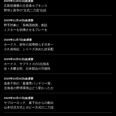
2025年11月21日(金)更新
広島初優勝の立役者ホプキンス
野球と医学の“文武二刀流”伝説
2025年11月14日(金)更新
野手対象に「長嶋茂雄賞」創設
ミスターを彷彿させるプレーを
2025年11月7日(金)更新
ホークス、前年の屈辱晴らす日本一
小久保裕紀、シリーズ決めた好采配
2025年10月31日(金)更新
ホークス、サプライズの1位指名
佐々木麟太郎、日米競合の可能性
2025年10月24日(金)更新
道産子初の「最優秀バッテリー賞」
北海道の野球環境はどう変わったか
2025年10月17日(金)更新
サブローロッテ、最下位からの船出
山本功児方式とボビー方式の二刀流