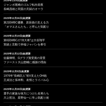
2026年1月9日(金)更新
ジャンボ尾崎のゴルフ転向前夜
長嶋茂雄と同質の天賦のオーラ
2025年12月26日(金)更新
第2回WBC優勝、原辰徳の支える力
「オマエさんたち」と呼んだ気配り
2025年12月19日(金)更新
第6回WBCの“侍大将”は大谷翔平
実績と言動で井端ジャパンを牽引
2025年12月12日(金)更新
佐藤輝明、Gグラブ賞受賞の背景
ファースト大山悠輔に感謝の理由
2025年12月5日(金)更新
1976年“長嶋巨人”初V支えたOH砲
王貞治と張本勲、友情とライバル心
2025年11月28日(金)更新
選手の家族を味方につけた名将たち
川上哲治、星野仙一に学ぶ気配り術