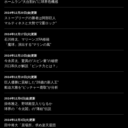
ホームラン“大台割れ”に球界危機感
2024年12月20日(金)更新
ストーブリーグの勝者は阿部巨人
マルティネスと大勢で“2重ロック”
2024年12月17日(火)更新
石川柊太、マリーンズFA移籍
「魔球」演出する“マリンの風”
2024年12月13日(金)更新
今永昇太、驚異の“スピン量”の秘密
川口和久が解説「ピンチ力とは？」
2024年12月10日(火)更新
巨人優勝に貢献した“28歳の新人王”
船迫大雅を“ピッチャー鹿取”が分析
2024年12月6日(金)更新
掛布雅之、野球殿堂入りなるか
球界の「今太閤」の“薄給”伝説
2024年12月3日(火)更新
田中将大「居場所」求め楽天退団