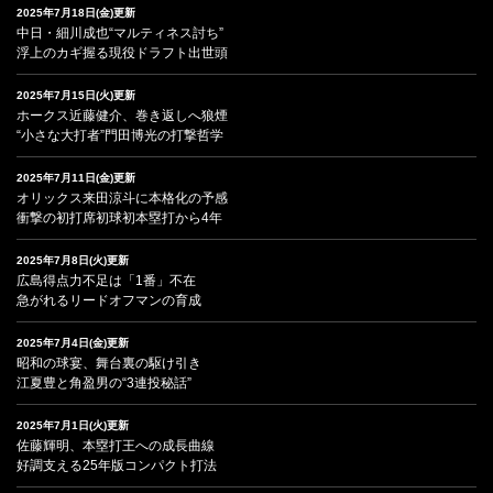
2025年7月18日(金)更新
中日・細川成也“マルティネス討ち”
浮上のカギ握る現役ドラフト出世頭
2025年7月15日(火)更新
ホークス近藤健介、巻き返しへ狼煙
“小さな大打者”門田博光の打撃哲学
2025年7月11日(金)更新
オリックス来田涼斗に本格化の予感
衝撃の初打席初球初本塁打から4年
2025年7月8日(火)更新
広島得点力不足は「1番」不在
急がれるリードオフマンの育成
2025年7月4日(金)更新
昭和の球宴、舞台裏の駆け引き
江夏豊と角盈男の“3連投秘話”
2025年7月1日(火)更新
佐藤輝明、本塁打王への成長曲線
好調支える25年版コンパクト打法