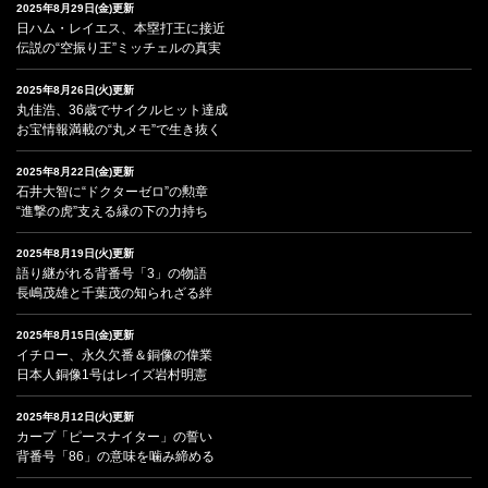
2025年8月29日(金)更新
日ハム・レイエス、本塁打王に接近
伝説の“空振り王”ミッチェルの真実
2025年8月26日(火)更新
丸佳浩、36歳でサイクルヒット達成
お宝情報満載の“丸メモ”で生き抜く
2025年8月22日(金)更新
石井大智に“ドクターゼロ”の勲章
“進撃の虎”支える縁の下の力持ち
2025年8月19日(火)更新
語り継がれる背番号「3」の物語
長嶋茂雄と千葉茂の知られざる絆
2025年8月15日(金)更新
イチロー、永久欠番＆銅像の偉業
日本人銅像1号はレイズ岩村明憲
2025年8月12日(火)更新
カープ「ピースナイター」の誓い
背番号「86」の意味を噛み締める