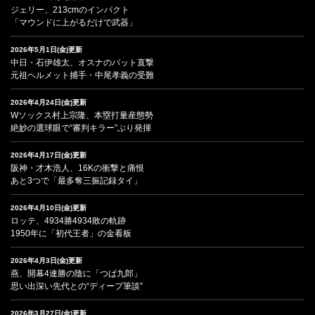
ジェリー、213cmのインパクト
「マウンドに上がるだけで武器」
2026年5月1日(金)更新
中日・石伊雄太、オスナのバット直撃
元祖ヘルメット捕手・中尾孝義の受難
2026年4月24日(金)更新
Wソックス村上宗隆、本塁打量産態勢
絶妙の選球眼で“審判キラー”ぶり発揮
2026年4月17日(金)更新
阪神・才木浩人、16Kの衝撃と痛恨
あと3つで「最多奪三振記録タイ」
2026年4月10日(金)更新
ロッテ、4934勝4934敗の軌跡
1950年に「初代王者」の金看板
2026年4月3日(金)更新
燕、開幕4連勝の陰に「つば九郎」
思い出深い先代との“ディープ筆談”
2026年3月27日(金)更新