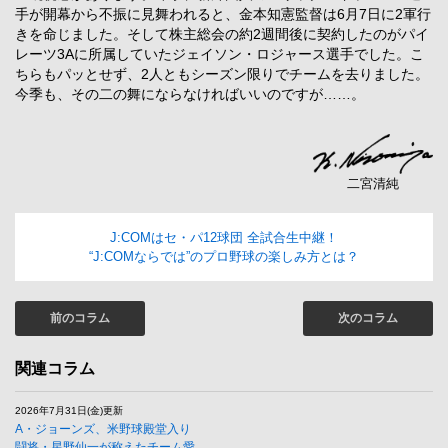
手が開幕から不振に見舞われると、金本知憲監督は6月7日に2軍行
きを命じました。そして株主総会の約2週間後に契約したのがパイ
レーツ3Aに所属していたジェイソン・ロジャース選手でした。こ
ちらもパッとせず、2人ともシーズン限りでチームを去りました。
今季も、その二の舞にならなければいいのですが……。
二宮清純
J:COMはセ・パ12球団 全試合生中継！
“J:COMならでは”のプロ野球の楽しみ方とは？
前のコラム
次のコラム
関連コラム
2026年7月31日(金)更新
A・ジョーンズ、米野球殿堂入り
闘将・星野仙一が称えたチーム愛