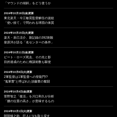
「マウンドの傾斜」をどう使うか
2024年10月18日(金)更新
東北楽天・今江敏晃監督解任の波紋
「使い捨て」で問われる球団の体質
2024年10月15日(火)更新
楽天・辰己涼介、新記録の392刺殺
柴原洋が語る「名センターの条件」
2024年10月11日(金)更新
ピート・ローズ死去、その光と影
目的達成のために権謀術数も駆使
2024年10月8日(火)更新
2軍監督は1軍監督への登龍門!?
“鬼軍曹”と呼ばれた須藤豊の奮闘
2024年10月4日(金)更新
菅野智之「復活」を川口和久が分析
「腰の位置の高さ」が意味するもの
2024年10月1日(火)更新
阿部慎之助、巨人にVを取り戻す