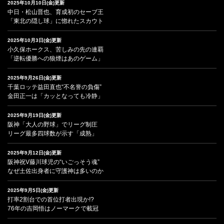
2025年10月10日(金)更新
中日・松山晋也、育成初のセーブ王
「東北の隠し球」に惚れたスカウト
2025年10月3日(金)更新
小久保ホークス、苦しみの先の連覇
「逆転優勝への狼煙はあのゲーム」
2025年9月26日(金)更新
千葉ロッテ益田直也“不名誉の負傷”
金田正一は「カッとなっても冷静」
2025年9月19日(金)更新
阪神「大人の野球」でリーグ制圧
リーグ最多四球数が示す「成熟」
2025年9月12日(金)更新
阪神祝V藤川球児の“いごっそう魂”
なぜ土佐出身者に守護神は多いのか
2025年9月5日(金)更新
打率2割台での首位打者出現か!?
76年の吉岡悟はノーマークで載冠