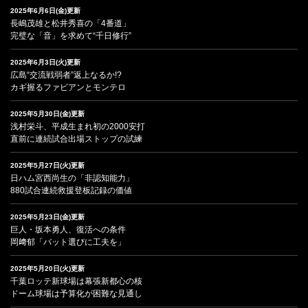
2025年6月6日(金)更新
長嶋茂雄と松井秀喜の「4番道」
完璧な「音」を求めて“千日修行”
2025年6月3日(火)更新
広島“交流戦弱者”返上なるか!?
カギ握るファビアンとモンテロ
2025年5月30日(金)更新
浅村栄斗、平成生まれ初の2000安打
直前に連続試合出場ストップの試練
2025年5月27日(火)更新
日ハム宮西尚生の「非認知能力」
880試合連続救援登板記録の価値
2025年5月23日(金)更新
巨人・坂本勇人、復活への条件
岡﨑郁「バット選びに工夫を」
2025年5月20日(火)更新
千葉ロッテ新球場は幕張新都心の核
ドーム球場は予算化が困難な見通し