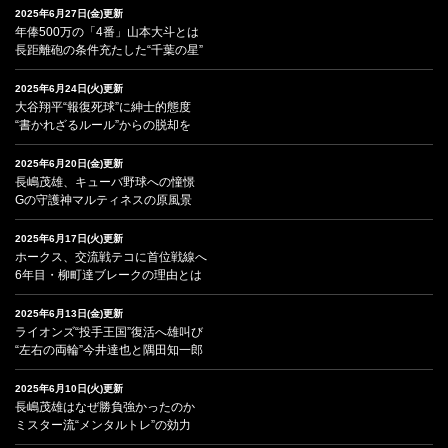
2025年6月27日(金)更新
年俸500万の「4番」山本大斗とは
長距離砲の条件充たした“千葉の星”
2025年6月24日(火)更新
大谷翔平“報復死球”に紳士的態度
“書かれざるルール”からの脱却を
2025年6月20日(金)更新
長嶋茂雄、キューバ野球への憧憬
Gの守護神マルティネスの原風景
2025年6月17日(火)更新
ホークス、交流戦テコに首位戦線へ
6年目・柳町達ブレークの理由とは
2025年6月13日(金)更新
ライオンズ“投手王国”復活へ雄叫び
“左右の両輪”今井達也と隅田知一郎
2025年6月10日(火)更新
長嶋茂雄はなぜ勝負強かったのか
ミスター流“メンタルトレ”の効力