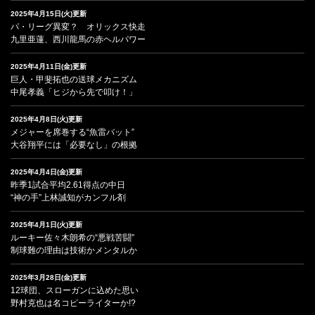
2025年4月15日(火)更新
パ・リーグ異変？ オリックス快走
九里亜蓮、西川龍馬の赤ヘルパワー
2025年4月11日(金)更新
巨人・甲斐拓也の送球メカニズム
中尾孝義「ヒジから先で叩け！」
2025年4月8日(火)更新
メジャーを席巻する“魚雷バット”
大谷翔平には「必要なし」の根拠
2025年4月4日(金)更新
昨季1試合平均2.61得点の中日
“神の手”上林誠知がカンフル剤
2025年4月1日(火)更新
ルーキー佐々木朗希の“悪戦苦闘”
制球難の理由は技術かメンタルか
2025年3月28日(金)更新
12球団、スローガンに込めた思い
野村克也は名コピーライターか!?