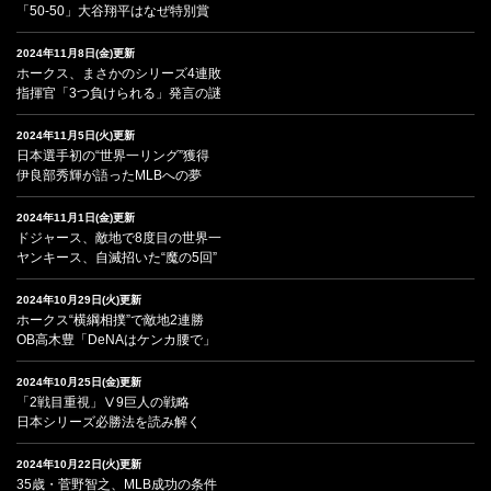
「50-50」大谷翔平はなぜ特別賞
2024年11月8日(金)更新
ホークス、まさかのシリーズ4連敗
指揮官「3つ負けられる」発言の謎
2024年11月5日(火)更新
日本選手初の“世界一リング”獲得
伊良部秀輝が語ったMLBへの夢
2024年11月1日(金)更新
ドジャース、敵地で8度目の世界一
ヤンキース、自滅招いた“魔の5回”
2024年10月29日(火)更新
ホークス“横綱相撲”で敵地2連勝
OB高木豊「DeNAはケンカ腰で」
2024年10月25日(金)更新
「2戦目重視」Ⅴ9巨人の戦略
日本シリーズ必勝法を読み解く
2024年10月22日(火)更新
35歳・菅野智之、MLB成功の条件