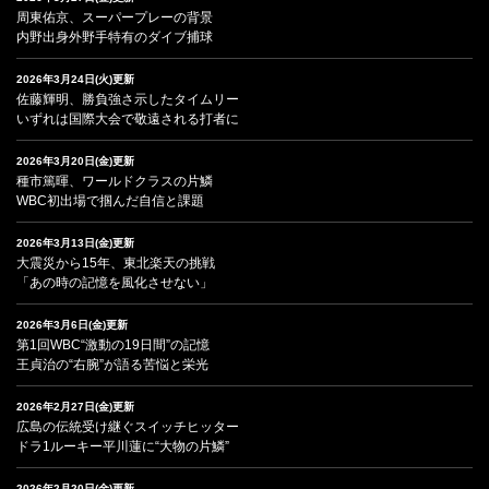
周東佑京、スーパープレーの背景
内野出身外野手特有のダイブ捕球
2026年3月24日(火)更新
佐藤輝明、勝負強さ示したタイムリー
いずれは国際大会で敬遠される打者に
2026年3月20日(金)更新
種市篤暉、ワールドクラスの片鱗
WBC初出場で掴んだ自信と課題
2026年3月13日(金)更新
大震災から15年、東北楽天の挑戦
「あの時の記憶を風化させない」
2026年3月6日(金)更新
第1回WBC“激動の19日間”の記憶
王貞治の“右腕”が語る苦悩と栄光
2026年2月27日(金)更新
広島の伝統受け継ぐスイッチヒッター
ドラ1ルーキー平川蓮に“大物の片鱗”
2026年2月20日(金)更新