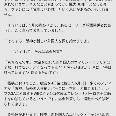
されています。そんなこともあってか、巨大HD傘下となった今
も、ファンには「電車より野球」という思いがあるのかもしれま
せん。
そういえば、5月の終わりごろ、あるセ・リーグ球団関係者に会
うと、こう言って苦笑していました。
「そろそろ、阪神が新しい外国人を探し始めますよ」
----もしかして、それは総会対策?
「もちろんです。"大金を投じた新外国人のウィリン・ロサリオは
全然、打てない。どうなってるんだ"と突っ込まれたときに、"手は
打っています"と答えるためです」
指摘どおりでした。総会を4日後に控えた6月9日、多くのメディ
アが「阪神、新外国人候補ナバーロに一本化」と報じました。カ
ブス3Aに所属するWBCメキシコ代表エフレン・ナバーロ選手に触
手をのばしているというのです。総会対策なら、情報の出所は限
られてきます。
既視感があります。昨季、新外国人のエリック・キャンベル選