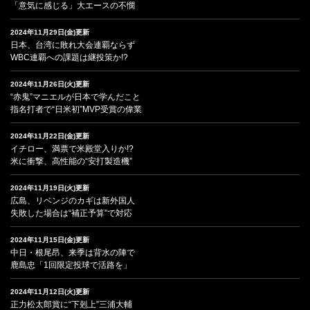
「意気に感じる」大エースの不憫
2024年11月29日(金)更新
日本、台湾に敗れ大会連覇ならず
WBC連覇への課題は継投策か!?
2024年11月26日(火)更新
“赤鬼”マニエルが日本で学んだこと
指名打者で“日米初”MVP受賞の偉業
2024年11月22日(金)更新
イチロー、満票で米殿堂入りか!?
米に衝撃、高性能の“安打製造機”
2024年11月19日(火)更新
広島、リベンジのカギは新外国人
失敗した場合は“補正予算”で対応
2024年11月15日(金)更新
中日・根尾昂、来季は背水の陣で
鹿島忠「1回限定投球で活路を」
2024年11月12日(火)更新
正力松太郎賞に“下剋上”三浦大輔