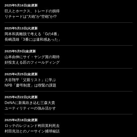
2025年5月16日(金)更新
巨人とホークス、トレードの損得
リチャードは“大砲”か“空砲”か!?
2025年5月13日(火)更新
岡本和真離脱で考える「Gの4番」
長嶋茂雄「3番には違和感あった」
2025年5月9日(金)更新
山本由伸にサイ・ヤング賞の期待
好投支える匠のフィールディング
2025年4月25日(金)更新
大谷翔平「父親リスト」に学ぶ
NPB「慶弔制度」は喫緊の課題
2025年4月22日(火)更新
DeNAに新風吹き込む三森大貴
ユーティリティーの強み活かす
2025年4月18日(金)更新
ロッテのレジェンド袴田英利死去
村田兆治とのノーサイン捕球秘話