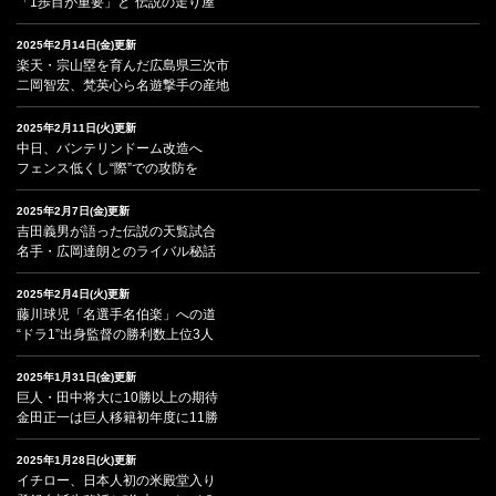
「1歩目が重要」と“伝説の走り屋”
2025年2月14日(金)更新
楽天・宗山塁を育んだ広島県三次市
二岡智宏、梵英心ら名遊撃手の産地
2025年2月11日(火)更新
中日、バンテリンドーム改造へ
フェンス低くし“際”での攻防を
2025年2月7日(金)更新
吉田義男が語った伝説の天覧試合
名手・広岡達朗とのライバル秘話
2025年2月4日(火)更新
藤川球児「名選手名伯楽」への道
“ドラ1”出身監督の勝利数上位3人
2025年1月31日(金)更新
巨人・田中将大に10勝以上の期待
金田正一は巨人移籍初年度に11勝
2025年1月28日(火)更新
イチロー、日本人初の米殿堂入り