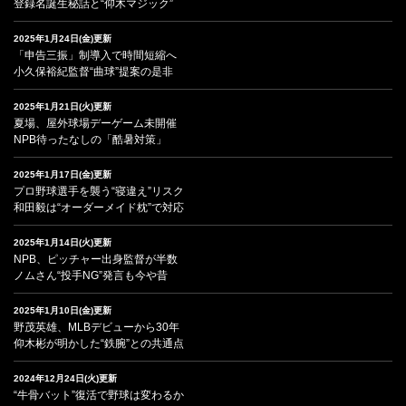
登録名誕生秘話と“仰木マジック”
2025年1月24日(金)更新
「申告三振」制導入で時間短縮へ
小久保裕紀監督“曲球”提案の是非
2025年1月21日(火)更新
夏場、屋外球場デーゲーム未開催
NPB待ったなしの「酷暑対策」
2025年1月17日(金)更新
プロ野球選手を襲う“寝違え”リスク
和田毅は“オーダーメイド枕”で対応
2025年1月14日(火)更新
NPB、ピッチャー出身監督が半数
ノムさん“投手NG”発言も今や昔
2025年1月10日(金)更新
野茂英雄、MLBデビューから30年
仰木彬が明かした“鉄腕”との共通点
2024年12月24日(火)更新
“牛骨バット”復活で野球は変わるか