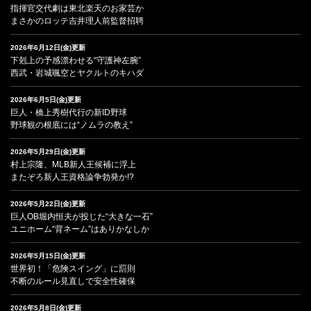
指揮官交代劇は東北楽天のお家芸か
まさかのロッテ吉井理人前監督招聘
2026年6月12日(金)更新
下剋上の予感漂わせる“守護神左腕”
西武・岩城颯空とヤクルトのキハダ
2026年6月5日(金)更新
巨人・橋上秀樹代行の新ID野球
野球観の根底には“ノムラの教え”
2026年5月29日(金)更新
村上宗隆、MLB新人王候補に浮上
またぞろ新人王資格論争勃発か!?
2026年5月22日(金)更新
巨人OB堀内恒夫が投じた“大きな一石”
ユニホーム“背ネーム”はありかなしか
2026年5月15日(金)更新
世界初！「危険スイング」に罰則
不断のルール見直しで安全性確保
2026年5月8日(金)更新