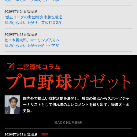
2026年7月24日(金)更新
“独立リーグの出世頭”角中勝也引退
底辺から這い上がり、首位打者2度
2026年7月17日(金)更新
佐々木麟太郎、マーリンズ入りへ
底辺から這い上がったM・ピアザ
国内外で幅広い取材活動を展開し、独自の視点からスポーツジャ
ーナリストとして切れ味のよいコメントを繰り出す。毎週火・金
更新。
BACK NUMBER
2026年7月31日(金)更新
NEW