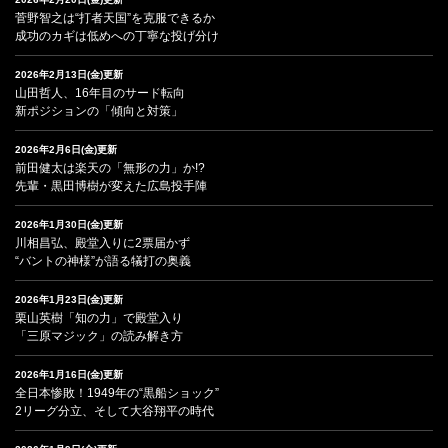
菅野智之は“打者天国”を克服できるか
成功のカギは低めへの丁寧な投げ分け
2026年2月13日(金)更新
山田哲人、16年目のサード転向
新ポジションの「傾向と対策」
2026年2月6日(金)更新
前田健太は楽天の「無形の力」か!?
先輩・黒田博樹が変えた広島投手陣
2026年1月30日(金)更新
川相昌弘、殿堂入りに2票届かず
“バントの神様”が語る犠打の奥義
2026年1月23日(金)更新
栗山英樹「知の力」で殿堂入り
「三原マジック」の読み解き方
2026年1月16日(金)更新
全日本惨敗！1949年の“黒船ショック”
2リーグ分立、そして大谷翔平の時代