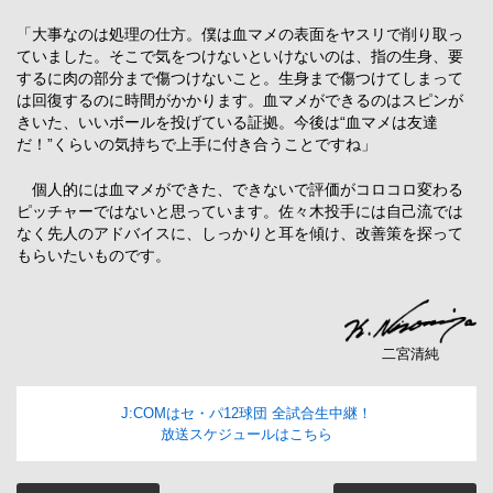
「大事なのは処理の仕方。僕は血マメの表面をヤスリで削り取っ
ていました。そこで気をつけないといけないのは、指の生身、要
するに肉の部分まで傷つけないこと。生身まで傷つけてしまって
は回復するのに時間がかかります。血マメができるのはスピンが
きいた、いいボールを投げている証拠。今後は“血マメは友達
だ！”くらいの気持ちで上手に付き合うことですね」
個人的には血マメができた、できないで評価がコロコロ変わる
ピッチャーではないと思っています。佐々木投手には自己流では
なく先人のアドバイスに、しっかりと耳を傾け、改善策を探って
もらいたいものです。
二宮清純
J:COMはセ・パ12球団 全試合生中継！
放送スケジュールはこちら