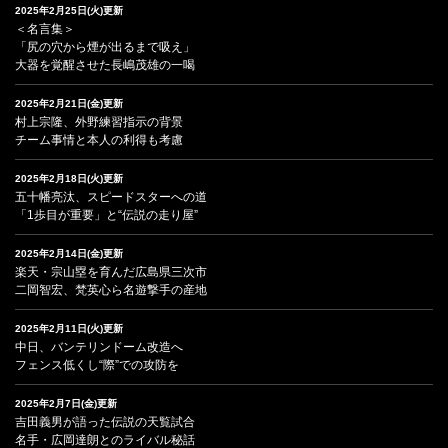
2025年2月25日(火)更新
＜名言集＞
「尻の穴から煙が出るまで吸え」
大器を覚醒させた長嶋茂雄の一喝
2025年2月21日(金)更新
村上宗隆、外野練習指示の背景
チーム事情と本人の利得も考慮
2025年2月18日(火)更新
五十幡亮汰、スピードスターへの道
「1歩目が重要」と“伝説の走り屋”
2025年2月14日(金)更新
楽天・宗山塁を育んだ広島県三次市
二岡智宏、梵英心ら名遊撃手の産地
2025年2月11日(火)更新
中日、バンテリンドーム改造へ
フェンス低くし“際”での攻防を
2025年2月7日(金)更新
吉田義男が語った伝説の天覧試合
名手・広岡達朗とのライバル秘話