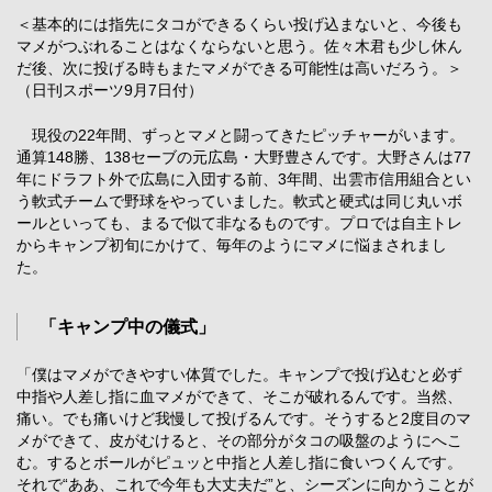
＜基本的には指先にタコができるくらい投げ込まないと、今後も
マメがつぶれることはなくならないと思う。佐々木君も少し休ん
だ後、次に投げる時もまたマメができる可能性は高いだろう。＞
（日刊スポーツ9月7日付）
現役の22年間、ずっとマメと闘ってきたピッチャーがいます。
通算148勝、138セーブの元広島・大野豊さんです。大野さんは77
年にドラフト外で広島に入団する前、3年間、出雲市信用組合とい
う軟式チームで野球をやっていました。軟式と硬式は同じ丸いボ
ールといっても、まるで似て非なるものです。プロでは自主トレ
からキャンプ初旬にかけて、毎年のようにマメに悩まされまし
た。
「キャンプ中の儀式」
「僕はマメができやすい体質でした。キャンプで投げ込むと必ず
中指や人差し指に血マメができて、そこが破れるんです。当然、
痛い。でも痛いけど我慢して投げるんです。そうすると2度目のマ
メができて、皮がむけると、その部分がタコの吸盤のようにへこ
む。するとボールがピュッと中指と人差し指に食いつくんです。
それで“ああ、これで今年も大丈夫だ”と、シーズンに向かうことが