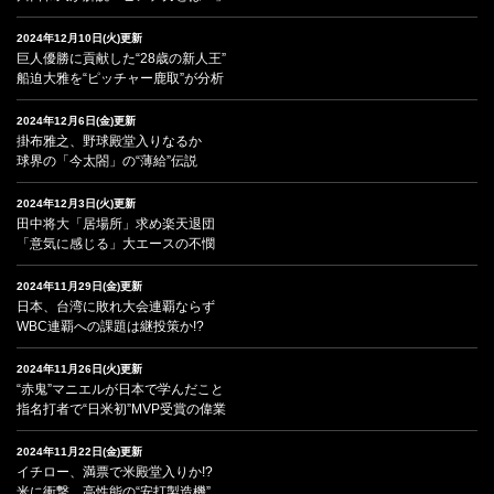
2024年12月10日(火)更新
巨人優勝に貢献した“28歳の新人王”
船迫大雅を“ピッチャー鹿取”が分析
2024年12月6日(金)更新
掛布雅之、野球殿堂入りなるか
球界の「今太閤」の“薄給”伝説
2024年12月3日(火)更新
田中将大「居場所」求め楽天退団
「意気に感じる」大エースの不憫
2024年11月29日(金)更新
日本、台湾に敗れ大会連覇ならず
WBC連覇への課題は継投策か!?
2024年11月26日(火)更新
“赤鬼”マニエルが日本で学んだこと
指名打者で“日米初”MVP受賞の偉業
2024年11月22日(金)更新
イチロー、満票で米殿堂入りか!?
米に衝撃、高性能の“安打製造機”