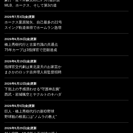
MLB、ホークス、そして第3の道
2026年7月3日(金)更新
ホークス栗原陵矢、自己最多の22号
スイング軌道体得でホームラン急増
2026年6月26日(金)更新
橋上秀樹代行と古葉竹識の共通点
75年カープは3指揮官で悲願達成
2026年6月19日(金)更新
指揮官交代劇は東北楽天のお家芸か
まさかのロッテ吉井理人前監督招聘
2026年6月12日(金)更新
下剋上の予感漂わせる“守護神左腕”
西武・岩城颯空とヤクルトのキハダ
2026年6月5日(金)更新
巨人・橋上秀樹代行の新ID野球
野球観の根底には“ノムラの教え”
2026年5月29日(金)更新