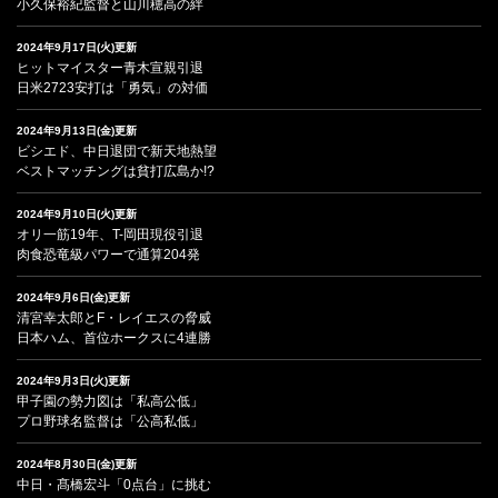
小久保裕紀監督と山川穂高の絆
2024年9月17日(火)更新
ヒットマイスター青木宣親引退
日米2723安打は「勇気」の対価
2024年9月13日(金)更新
ビシエド、中日退団で新天地熱望
ベストマッチングは貧打広島か!?
2024年9月10日(火)更新
オリ一筋19年、T-岡田現役引退
肉食恐竜級パワーで通算204発
2024年9月6日(金)更新
清宮幸太郎とF・レイエスの脅威
日本ハム、首位ホークスに4連勝
2024年9月3日(火)更新
甲子園の勢力図は「私高公低」
プロ野球名監督は「公高私低」
2024年8月30日(金)更新
中日・髙橋宏斗「0点台」に挑む