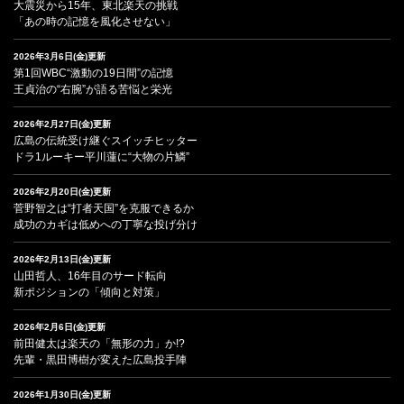
大震災から15年、東北楽天の挑戦
「あの時の記憶を風化させない」
2026年3月6日(金)更新
第1回WBC“激動の19日間”の記憶
王貞治の“右腕”が語る苦悩と栄光
2026年2月27日(金)更新
広島の伝統受け継ぐスイッチヒッター
ドラ1ルーキー平川蓮に“大物の片鱗”
2026年2月20日(金)更新
菅野智之は“打者天国”を克服できるか
成功のカギは低めへの丁寧な投げ分け
2026年2月13日(金)更新
山田哲人、16年目のサード転向
新ポジションの「傾向と対策」
2026年2月6日(金)更新
前田健太は楽天の「無形の力」か!?
先輩・黒田博樹が変えた広島投手陣
2026年1月30日(金)更新