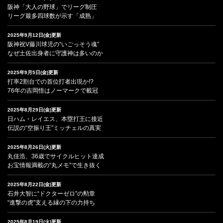
阪神「大人の野球」でリーグ制圧
リーグ最多四球数が示す「成熟」
2025年9月12日(金)更新
阪神祝V藤川球児の“いごっそう魂”
なぜ土佐出身者に守護神は多いのか
2025年9月5日(金)更新
打率2割台での首位打者出現か!?
76年の吉岡悟はノーマークで載冠
2025年8月29日(金)更新
日ハム・レイエス、本塁打王に接近
伝説の“空振り王”ミッチェルの真実
2025年8月26日(火)更新
丸佳浩、36歳でサイクルヒット達成
お宝情報満載の“丸メモ”で生き抜く
2025年8月22日(金)更新
石井大智に“ドクターゼロ”の勲章
“進撃の虎”支える縁の下の力持ち
2025年8月19日(火)更新