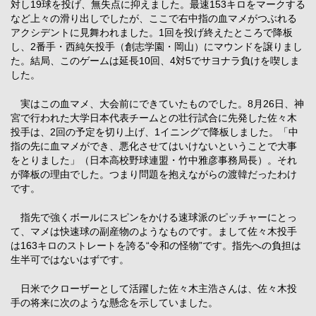
対し19球を投げ、無失点に抑えました。最速153キロをマークする
など上々の滑り出しでしたが、ここで右中指の血マメがつぶれる
アクシデントに見舞われました。1回を投げ終えたところで降板
し、2番手・西純矢投手（創志学園・岡山）にマウンドを譲りまし
た。結局、このゲームは延長10回、4対5でサヨナラ負けを喫しま
した。
実はこの血マメ、大会前にできていたものでした。8月26日、神
宮で行われた大学日本代表チームとの壮行試合に先発した佐々木
投手は、2回の予定を切り上げ、1イニングで降板しました。「中
指の先に血マメができ、悪化させてはいけないということで大事
をとりました」（日本高校野球連盟・竹中雅彦事務局長）。それ
が降板の理由でした。つまり問題を抱えながらの渡韓だったわけ
です。
指先で強くボールにスピンをかける速球派のピッチャーにとっ
て、マメは快速球の副産物のようなものです。まして佐々木投手
は163キロのストレートを誇る“令和の怪物”です。指先への負担は
生半可ではないはずです。
日米でクローザーとして活躍した佐々木主浩さんは、佐々木投
手の将来に次のような懸念を示していました。