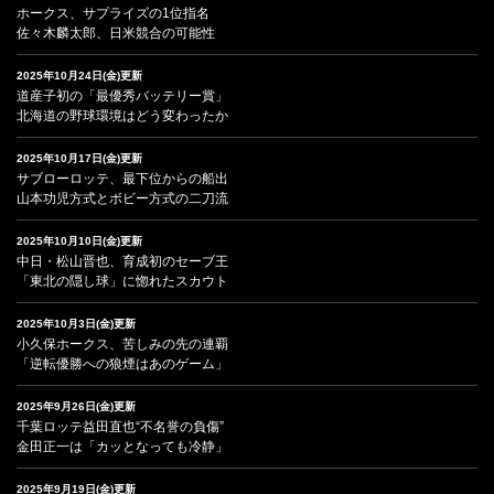
ホークス、サプライズの1位指名
佐々木麟太郎、日米競合の可能性
2025年10月24日(金)更新
道産子初の「最優秀バッテリー賞」
北海道の野球環境はどう変わったか
2025年10月17日(金)更新
サブローロッテ、最下位からの船出
山本功児方式とボビー方式の二刀流
2025年10月10日(金)更新
中日・松山晋也、育成初のセーブ王
「東北の隠し球」に惚れたスカウト
2025年10月3日(金)更新
小久保ホークス、苦しみの先の連覇
「逆転優勝への狼煙はあのゲーム」
2025年9月26日(金)更新
千葉ロッテ益田直也“不名誉の負傷”
金田正一は「カッとなっても冷静」
2025年9月19日(金)更新