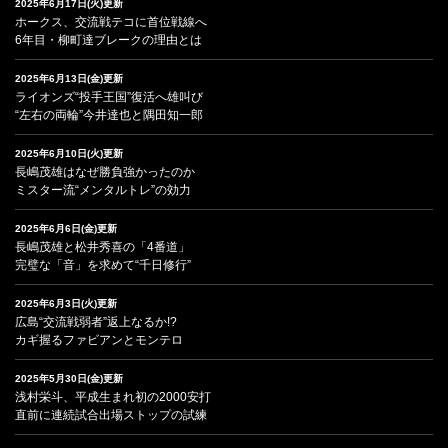
2025年6月17日(火)更新
ホークス、交流戦テコに首位戦線へ
6年目・柳町達ブレークの理由とは
2025年6月13日(金)更新
ライオンズ“投手王国”復活へ雄叫び
“左右の両輪”今井達也と隅田知一郎
2025年6月10日(火)更新
長嶋茂雄はなぜ勝負強かったのか
ミスター流“メンタルトレ”の効力
2025年6月6日(金)更新
長嶋茂雄と松井秀喜の「4番道」
完璧な「音」を求めて“千日修行”
2025年6月3日(火)更新
広島“交流戦弱者”返上なるか!?
カギ握るファビアンとモンテロ
2025年5月30日(金)更新
浅村栄斗、平成生まれ初の2000安打
直前に連続試合出場ストップの試練