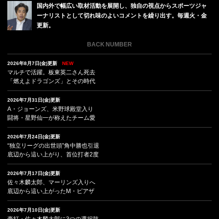
国内外で幅広い取材活動を展開し、独自の視点からスポーツジャ
ーナリストとして切れ味のよいコメントを繰り出す。毎週火・金
更新。
BACK NUMBER
2026年8月7日(金)更新
NEW
マルチで活躍。板東英二さん死去
「燃えよドラゴンズ」とその時代
2026年7月31日(金)更新
A・ジョーンズ、米野球殿堂入り
闘将・星野仙一が称えたチーム愛
2026年7月24日(金)更新
“独立リーグの出世頭”角中勝也引退
底辺から這い上がり、首位打者2度
2026年7月17日(金)更新
佐々木麟太郎、マーリンズ入りへ
底辺から這い上がったM・ピアザ
2026年7月10日(金)更新
豪打・佐々木麟太郎に3つの選択肢