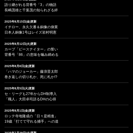
語り継がれる背番号「3」の物語
長嶋茂雄と千葉茂の知られざる絆
2025年8月15日(金)更新
イチロー、永久欠番＆銅像の偉業
日本人銅像1号はレイズ岩村明憲
2025年8月12日(火)更新
カープ「ピースナイター」の誓い
背番号「86」の意味を噛み締める
2025年8月8日(金)更新
「ハマのジョーカー」藤浪晋太郎
巻き返しの切り札か、死に札か!?
2025年8月5日(火)更新
セ・リーグも27年からDH制導入
「職人」大田卓司語るDHの心得
2025年8月1日(金)更新
ロッテ寺地隆成の「日々是精進」
19歳「打てて守れる捕手」への道
2025年7月29日(火)更新