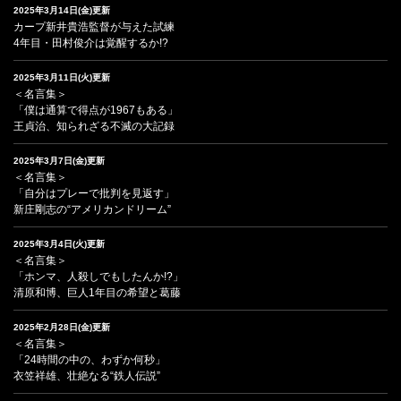
2025年3月14日(金)更新
カープ新井貴浩監督が与えた試練
4年目・田村俊介は覚醒するか!?
2025年3月11日(火)更新
＜名言集＞
「僕は通算で得点が1967もある」
王貞治、知られざる不滅の大記録
2025年3月7日(金)更新
＜名言集＞
「自分はプレーで批判を見返す」
新庄剛志の“アメリカンドリーム”
2025年3月4日(火)更新
＜名言集＞
「ホンマ、人殺しでもしたんか!?」
清原和博、巨人1年目の希望と葛藤
2025年2月28日(金)更新
＜名言集＞
「24時間の中の、わずか何秒」
衣笠祥雄、壮絶なる“鉄人伝説”