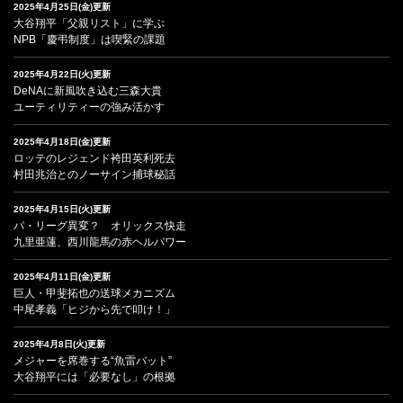
2025年4月25日(金)更新
大谷翔平「父親リスト」に学ぶ
NPB「慶弔制度」は喫緊の課題
2025年4月22日(火)更新
DeNAに新風吹き込む三森大貴
ユーティリティーの強み活かす
2025年4月18日(金)更新
ロッテのレジェンド袴田英利死去
村田兆治とのノーサイン捕球秘話
2025年4月15日(火)更新
パ・リーグ異変？ オリックス快走
九里亜蓮、西川龍馬の赤ヘルパワー
2025年4月11日(金)更新
巨人・甲斐拓也の送球メカニズム
中尾孝義「ヒジから先で叩け！」
2025年4月8日(火)更新
メジャーを席巻する“魚雷バット”
大谷翔平には「必要なし」の根拠