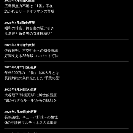
2025年7月8日(火)更新
広島得点力不足は「1番」不在
急がれるリードオフマンの育成
2025年7月4日(金)更新
昭和の球宴、舞台裏の駆け引き
江夏豊と角盈男の“3連投秘話”
2025年7月1日(火)更新
佐藤輝明、本塁打王への成長曲線
好調支える25年版コンパクト打法
2025年6月27日(金)更新
年俸500万の「4番」山本大斗とは
長距離砲の条件充たした“千葉の星”
2025年6月24日(火)更新
大谷翔平“報復死球”に紳士的態度
“書かれざるルール”からの脱却を
2025年6月20日(金)更新
長嶋茂雄、キューバ野球への憧憬
Gの守護神マルティネスの原風景