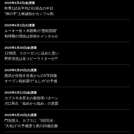
2025年4月4日(金)更新
昨季1試合平均2.61得点の中日
“神の手”上林誠知がカンフル剤
2025年4月1日(火)更新
ルーキー佐々木朗希の“悪戦苦闘”
制球難の理由は技術かメンタルか
2025年3月28日(金)更新
12球団、スローガンに込めた思い
野村克也は名コピーライターか!?
2025年3月25日(火)更新
西武が目指す谷底からのV字回復
オープン戦好調で“もしや”の予感
2025年3月21日(金)更新
カブス今永昇太の新投球パターン
川口和久「低めから低め」の意図
2025年3月18日(火)更新
門別啓人、カブスに「5回完全」
“大化け”の予感漂う虎の20歳左腕