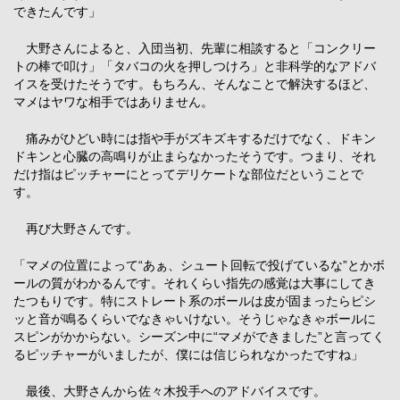
できたんです」
大野さんによると、入団当初、先輩に相談すると「コンクリー
トの棒で叩け」「タバコの火を押しつけろ」と非科学的なアドバ
イスを受けたそうです。もちろん、そんなことで解決するほど、
マメはヤワな相手ではありません。
痛みがひどい時には指や手がズキズキするだけでなく、ドキン
ドキンと心臓の高鳴りが止まらなかったそうです。つまり、それ
だけ指はピッチャーにとってデリケートな部位だということで
す。
再び大野さんです。
「マメの位置によって“あぁ、シュート回転で投げているな”とかボ
ールの質がわかるんです。それくらい指先の感覚は大事にしてき
たつもりです。特にストレート系のボールは皮が固まったらピシ
ッと音が鳴るくらいでなきゃいけない。そうじゃなきゃボールに
スピンがかからない。シーズン中に“マメができました”と言ってく
るピッチャーがいましたが、僕には信じられなかったですね」
最後、大野さんから佐々木投手へのアドバイスです。