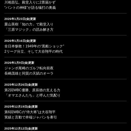
川相昌弘、殿堂入りに2票届かず
“バントの神様”が語る犠打の奥義
2026年1月23日(金)更新
栗山英樹「知の力」で殿堂入り
「三原マジック」の読み解き方
2026年1月16日(金)更新
全日本惨敗！1949年の“黒船ショック”
2リーグ分立、そして大谷翔平の時代
2026年1月9日(金)更新
ジャンボ尾崎のゴルフ転向前夜
長嶋茂雄と同質の天賦のオーラ
2025年12月26日(金)更新
第2回WBC優勝、原辰徳の支える力
「オマエさんたち」と呼んだ気配り
2025年12月19日(金)更新
第6回WBCの“侍大将”は大谷翔平
実績と言動で井端ジャパンを牽引
2025年12月12日(金)更新