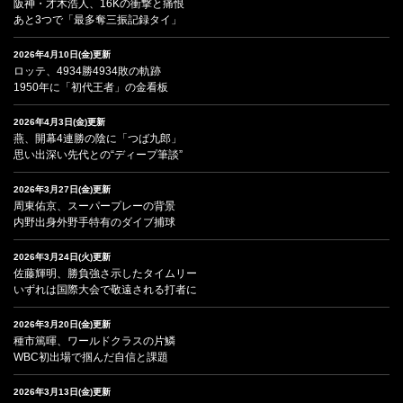
阪神・才木浩人、16Kの衝撃と痛恨
あと3つで「最多奪三振記録タイ」
2026年4月10日(金)更新
ロッテ、4934勝4934敗の軌跡
1950年に「初代王者」の金看板
2026年4月3日(金)更新
燕、開幕4連勝の陰に「つば九郎」
思い出深い先代との“ディープ筆談”
2026年3月27日(金)更新
周東佑京、スーパープレーの背景
内野出身外野手特有のダイブ捕球
2026年3月24日(火)更新
佐藤輝明、勝負強さ示したタイムリー
いずれは国際大会で敬遠される打者に
2026年3月20日(金)更新
種市篤暉、ワールドクラスの片鱗
WBC初出場で掴んだ自信と課題
2026年3月13日(金)更新