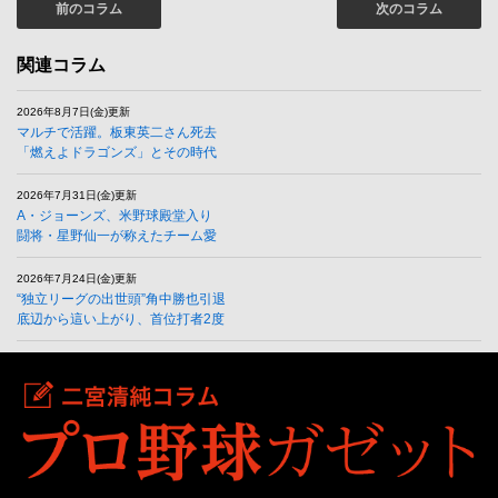
前のコラム
次のコラム
関連コラム
2026年8月7日(金)更新
マルチで活躍。板東英二さん死去
「燃えよドラゴンズ」とその時代
2026年7月31日(金)更新
A・ジョーンズ、米野球殿堂入り
闘将・星野仙一が称えたチーム愛
2026年7月24日(金)更新
“独立リーグの出世頭”角中勝也引退
底辺から這い上がり、首位打者2度