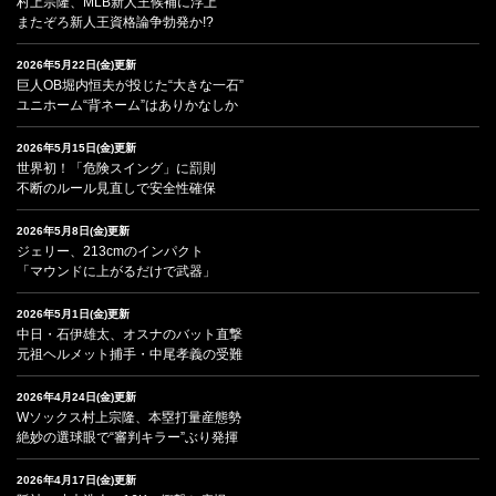
村上宗隆、MLB新人王候補に浮上
またぞろ新人王資格論争勃発か!?
2026年5月22日(金)更新
巨人OB堀内恒夫が投じた“大きな一石”
ユニホーム“背ネーム”はありかなしか
2026年5月15日(金)更新
世界初！「危険スイング」に罰則
不断のルール見直しで安全性確保
2026年5月8日(金)更新
ジェリー、213cmのインパクト
「マウンドに上がるだけで武器」
2026年5月1日(金)更新
中日・石伊雄太、オスナのバット直撃
元祖ヘルメット捕手・中尾孝義の受難
2026年4月24日(金)更新
Wソックス村上宗隆、本塁打量産態勢
絶妙の選球眼で“審判キラー”ぶり発揮
2026年4月17日(金)更新