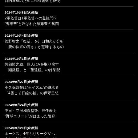
目的達成のために権謀術数も駆使
2024年10月8日(火)更新
2軍監督は1軍監督への登龍門!?
“鬼軍曹”と呼ばれた須藤豊の奮闘
2024年10月4日(金)更新
菅野智之「復活」を川口和久が分析
「腰の位置の高さ」が意味するもの
2024年10月1日(火)更新
阿部慎之助、巨人にVを取り戻す
「顕微鏡」と「望遠鏡」の好采配
2024年9月27日(金)更新
小久保監督は“王イズム”の継承者
「4番こそ打線の軸」の保守思想
2024年9月24日(火)更新
中日・立浪和義監督、辞任表明
“野球エリート”がはまった陥穽
2024年9月20日(金)更新
ホークス、4年ぶりリーグⅤへ