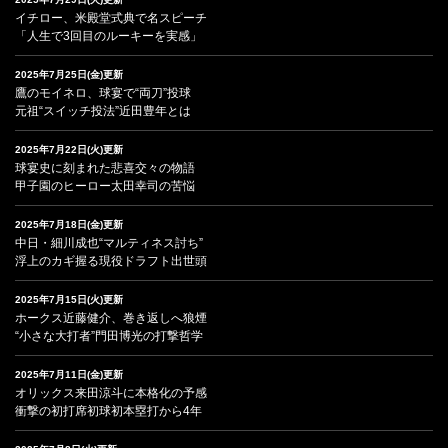
イチロー、米殿堂式典で名スピーチ
「人生で3回目のルーキーを実感」
2025年7月25日(金)更新
鷹のモイネロ、球宴で“両刀”投球
元祖“スイッチ投法”近田豊年とは
2025年7月22日(火)更新
球宴史に刻まれた悲喜交々の物語
甲子園のヒーロー太田幸司の苦悩
2025年7月18日(金)更新
中日・細川成也“マルティネス討ち”
浮上のカギ握る現役ドラフト出世頭
2025年7月15日(火)更新
ホークス近藤健介、巻き返しへ狼煙
“小さな大打者”門田博光の打撃哲学
2025年7月11日(金)更新
オリックス来田涼斗に本格化の予感
衝撃の初打席初球初本塁打から4年