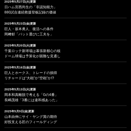
2025年5月27日(火)更新
日ハム宮西尚生の「非認知能力」
880試合連続救援登板記録の価値
2025年5月23日(金)更新
巨人・坂本勇人、復活への条件
岡﨑郁「バット選びに工夫を」
2025年5月20日(火)更新
千葉ロッテ新球場は幕張新都心の核
ドーム球場は予算化が困難な見通し
2025年5月16日(金)更新
巨人とホークス、トレードの損得
リチャードは“大砲”か“空砲”か!?
2025年5月13日(火)更新
岡本和真離脱で考える「Gの4番」
長嶋茂雄「3番には違和感あった」
2025年5月9日(金)更新
山本由伸にサイ・ヤング賞の期待
好投支える匠のフィールディング