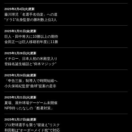
2025年2月4日(火)更新
藤川球児「名選手名伯楽」への道
“ドラ1”出身監督の勝利数上位3人
2025年1月31日(金)更新
巨人・田中将大に10勝以上の期待
金田正一は巨人移籍初年度に11勝
2025年1月28日(火)更新
イチロー、日本人初の米殿堂入り
登録名誕生秘話と“仰木マジック”
2025年1月24日(金)更新
「申告三振」制導入で時間短縮へ
小久保裕紀監督“曲球”提案の是非
2025年1月21日(火)更新
夏場、屋外球場デーゲーム未開催
NPB待ったなしの「酷暑対策」
2025年1月17日(金)更新
プロ野球選手を襲う“寝違え”リスク
和田毅は“オーダーメイド枕”で対応