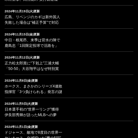
2024年11月19日(火)更新
広島、リベンジのカギは新外国人
失敗した場合は“補正予算”で対応
2024年11月15日(金)更新
中日・根尾昂、来季は背水の陣で
鹿島忠「1回限定投球で活路を」
2024年11月12日(火)更新
正力松太郎賞に“下剋上”三浦大輔
「50-50」大谷翔平はなぜ特別賞
2024年11月8日(金)更新
ホークス、まさかのシリーズ4連敗
指揮官「3つ負けられる」発言の謎
2024年11月5日(火)更新
日本選手初の“世界一リング”獲得
伊良部秀輝が語ったMLBへの夢
2024年11月1日(金)更新
ドジャース、敵地で8度目の世界一
ヤンキース、自滅招いた“魔の5回”