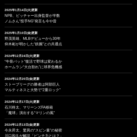
2025年1月14日(火)更新
NPB、ピッチャー出身監督が半数
ノムさん“投手NG”発言も今や昔
2025年1月10日(金)更新
野茂英雄、MLBデビューから30年
仰木彬が明かした“鉄腕”との共通点
2024年12月24日(火)更新
“牛骨バット”復活で野球は変わるか
ホームラン“大台割れ”に球界危機感
2024年12月20日(金)更新
ストーブリーグの勝者は阿部巨人
マルティネスと大勢で“2重ロック”
2024年12月17日(火)更新
石川柊太、マリーンズFA移籍
「魔球」演出する“マリンの風”
2024年12月13日(金)更新
今永昇太、驚異の“スピン量”の秘密
川口和久が解説「ピンチ力とは？」