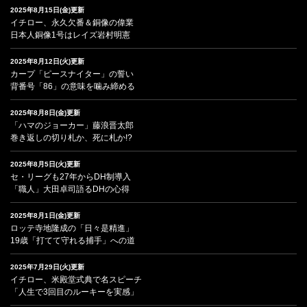
2025年8月15日(金)更新
イチロー、永久欠番＆銅像の偉業
日本人銅像1号はレイズ岩村明憲
2025年8月12日(火)更新
カープ「ピースナイター」の誓い
背番号「86」の意味を噛み締める
2025年8月8日(金)更新
「ハマのジョーカー」藤浪晋太郎
巻き返しの切り札か、死に札か!?
2025年8月5日(火)更新
セ・リーグも27年からDH制導入
「職人」大田卓司語るDHの心得
2025年8月1日(金)更新
ロッテ寺地隆成の「日々是精進」
19歳「打てて守れる捕手」への道
2025年7月29日(火)更新
イチロー、米殿堂式典で名スピーチ
「人生で3回目のルーキーを実感」