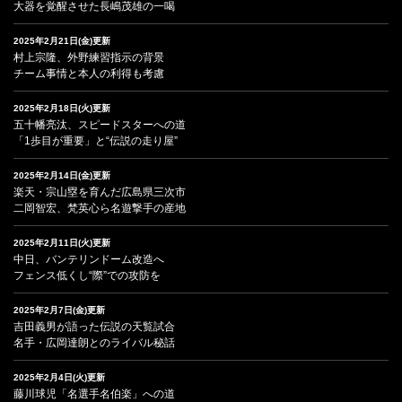
大器を覚醒させた長嶋茂雄の一喝
2025年2月21日(金)更新
村上宗隆、外野練習指示の背景
チーム事情と本人の利得も考慮
2025年2月18日(火)更新
五十幡亮汰、スピードスターへの道
「1歩目が重要」と“伝説の走り屋”
2025年2月14日(金)更新
楽天・宗山塁を育んだ広島県三次市
二岡智宏、梵英心ら名遊撃手の産地
2025年2月11日(火)更新
中日、バンテリンドーム改造へ
フェンス低くし“際”での攻防を
2025年2月7日(金)更新
吉田義男が語った伝説の天覧試合
名手・広岡達朗とのライバル秘話
2025年2月4日(火)更新
藤川球児「名選手名伯楽」への道