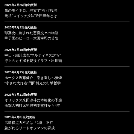
2025年7月25日(金)更新
鷹のモイネロ、球宴で“両刀”投球
元祖“スイッチ投法”近田豊年とは
2025年7月22日(火)更新
球宴史に刻まれた悲喜交々の物語
甲子園のヒーロー太田幸司の苦悩
2025年7月18日(金)更新
中日・細川成也“マルティネス討ち”
浮上のカギ握る現役ドラフト出世頭
2025年7月15日(火)更新
ホークス近藤健介、巻き返しへ狼煙
“小さな大打者”門田博光の打撃哲学
2025年7月11日(金)更新
オリックス来田涼斗に本格化の予感
衝撃の初打席初球初本塁打から4年
2025年7月8日(火)更新
広島得点力不足は「1番」不在
急がれるリードオフマンの育成