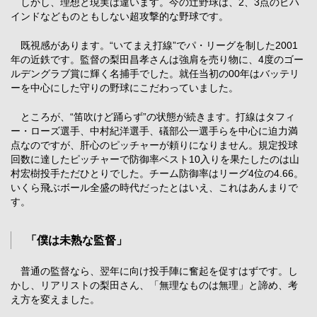
しかし、理想と現実は違います。今の辻野球は、2、3点のビハ
インドなどものともしない超攻撃的な野球です。
既視感があります。“いてまえ打線”でパ・リーグを制した2001
年の近鉄です。監督の梨田昌孝さんは強肩を売り物に、4度のゴー
ルデングラブ賞に輝く名捕手でした。就任当初の00年はバッテリ
ーを中心にした守りの野球にこだわっていました。
ところが、“笛吹けど踊らず”の状態が続きます。打線はタフィ
ー・ローズ選手、中村紀洋選手、礒部公一選手らを中心に迫力満
点なのですが、肝心のピッチャーが頼りになりません。規定投球
回数に達したピッチャーで防御率ベスト10入りを果たしたのは山
村宏樹投手ただひとりでした。チーム防御率はリーグ4位の4.66。
いくら飛ぶボール全盛の時代だったとはいえ、これはあんまりで
す。
「僕は未熟な監督」
普通の監督なら、翌年に向け投手陣に奮起を促すはずです。し
かし、リアリストの梨田さん、「無理なものは無理」と諦め、考
え方を変えました。