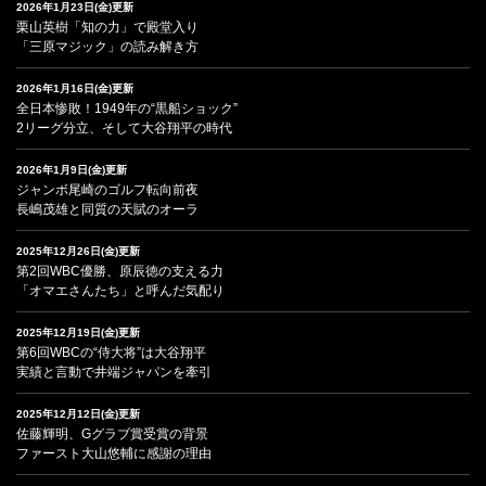
2026年1月23日(金)更新
栗山英樹「知の力」で殿堂入り
「三原マジック」の読み解き方
2026年1月16日(金)更新
全日本惨敗！1949年の“黒船ショック”
2リーグ分立、そして大谷翔平の時代
2026年1月9日(金)更新
ジャンボ尾崎のゴルフ転向前夜
長嶋茂雄と同質の天賦のオーラ
2025年12月26日(金)更新
第2回WBC優勝、原辰徳の支える力
「オマエさんたち」と呼んだ気配り
2025年12月19日(金)更新
第6回WBCの“侍大将”は大谷翔平
実績と言動で井端ジャパンを牽引
2025年12月12日(金)更新
佐藤輝明、Gグラブ賞受賞の背景
ファースト大山悠輔に感謝の理由