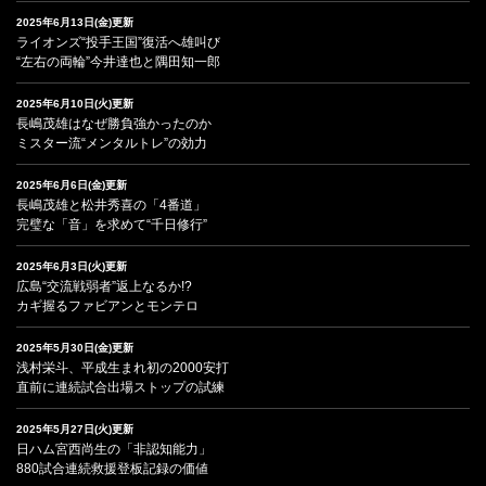
2025年6月13日(金)更新
ライオンズ“投手王国”復活へ雄叫び
“左右の両輪”今井達也と隅田知一郎
2025年6月10日(火)更新
長嶋茂雄はなぜ勝負強かったのか
ミスター流“メンタルトレ”の効力
2025年6月6日(金)更新
長嶋茂雄と松井秀喜の「4番道」
完璧な「音」を求めて“千日修行”
2025年6月3日(火)更新
広島“交流戦弱者”返上なるか!?
カギ握るファビアンとモンテロ
2025年5月30日(金)更新
浅村栄斗、平成生まれ初の2000安打
直前に連続試合出場ストップの試練
2025年5月27日(火)更新
日ハム宮西尚生の「非認知能力」
880試合連続救援登板記録の価値