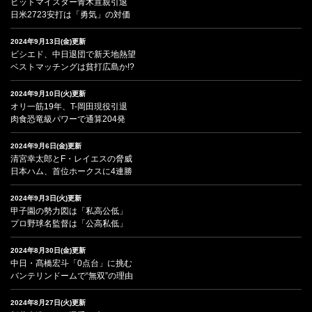
ヒットマイスター青木宣親引退
日米2723安打は「勇気」の対価
2024年9月13日(金)更新
ビシエド、中日退団で新天地熱望
ベストマッチングは貧打広島か!?
2024年9月10日(火)更新
オリ一筋19年、T-岡田現役引退
肉食恐竜級パワーで通算204発
2024年9月6日(金)更新
清宮幸太郎とF・レイエスの脅威
日本ハム、首位ホークスに4連勝
2024年9月3日(火)更新
甲子園の勢力図は「私高公低」
プロ野球名監督は「公高私低」
2024年8月30日(金)更新
中日・髙橋宏斗「0点台」に挑む
バンテリンドームで“無双”の理由
2024年8月27日(火)更新