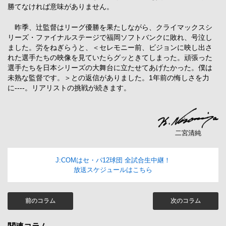
勝てなければ意味がありません。
昨季、辻監督はリーグ優勝を果たしながら、クライマックスシ
リーズ・ファイナルステージで福岡ソフトバンクに敗れ、号泣し
ました。労をねぎらうと、＜セレモニー前、ビジョンに映し出さ
れた選手たちの映像を見ていたらグッときてしまった。頑張った
選手たちを日本シリーズの大舞台に立たせてあげたかった。僕は
未熟な監督です。＞との返信がありました。1年前の悔しさを力
に----。リアリストの挑戦が続きます。
二宮清純
J:COMはセ・パ12球団 全試合生中継！
放送スケジュールはこちら
前のコラム
次のコラム