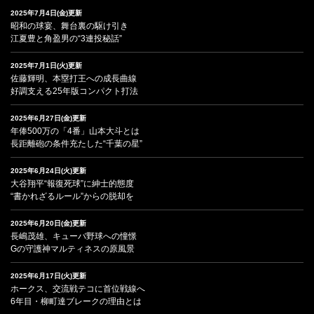
2025年7月4日(金)更新
昭和の球宴、舞台裏の駆け引き
江夏豊と角盈男の“3連投秘話”
2025年7月1日(火)更新
佐藤輝明、本塁打王への成長曲線
好調支える25年版コンパクト打法
2025年6月27日(金)更新
年俸500万の「4番」山本大斗とは
長距離砲の条件充たした“千葉の星”
2025年6月24日(火)更新
大谷翔平“報復死球”に紳士的態度
“書かれざるルール”からの脱却を
2025年6月20日(金)更新
長嶋茂雄、キューバ野球への憧憬
Gの守護神マルティネスの原風景
2025年6月17日(火)更新
ホークス、交流戦テコに首位戦線へ
6年目・柳町達ブレークの理由とは