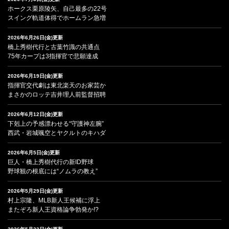
ホークス栗原陵矢、自己最多の22号
スイング軌道体得でホームラン急増
2026年6月26日(金)更新
橋上秀樹代行と古葉竹識の共通点
75年カープは3指揮官で悲願達成
2026年6月19日(金)更新
指揮官交代劇は東北楽天のお家芸か
まさかのロッテ吉井理人前監督招聘
2026年6月12日(金)更新
下剋上の予感漂わせる“守護神左腕”
西武・岩城颯空とヤクルトのキハダ
2026年6月5日(金)更新
巨人・橋上秀樹代行の新ID野球
野球観の根底には“ノムラの教え”
2026年5月29日(金)更新
村上宗隆、MLB新人王候補に浮上
またぞろ新人王資格論争勃発か!?