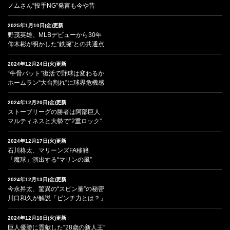
ノムさん“投手NG”発言も今や昔
2025年1月10日(金)更新
野茂英雄、MLBデビューから30年
仰木彬が明かした“鉄腕”との共通点
2024年12月24日(火)更新
“牛骨バット”復活で野球は変わるか
ホームラン“大台割れ”に球界危機感
2024年12月20日(金)更新
ストーブリーグの勝者は阿部巨人
マルティネスと大勢で“2重ロック”
2024年12月17日(火)更新
石川柊太、マリーンズFA移籍
「魔球」演出する“マリンの風”
2024年12月13日(金)更新
今永昇太、驚異の“スピン量”の秘密
川口和久が解説「ピンチ力とは？」
2024年12月10日(火)更新
巨人優勝に貢献した“28歳の新人王”