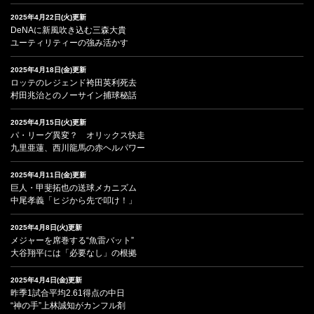
2025年4月22日(火)更新
DeNAに新風吹き込む三森大貴
ユーティリティーの強み活かす
2025年4月18日(金)更新
ロッテのレジェンド袴田英利死去
村田兆治とのノーサイン捕球秘話
2025年4月15日(火)更新
パ・リーグ異変？ オリックス快走
九里亜蓮、西川龍馬の赤ヘルパワー
2025年4月11日(金)更新
巨人・甲斐拓也の送球メカニズム
中尾孝義「ヒジから先で叩け！」
2025年4月8日(火)更新
メジャーを席巻する“魚雷バット”
大谷翔平には「必要なし」の根拠
2025年4月4日(金)更新
昨季1試合平均2.61得点の中日
“神の手”上林誠知がカンフル剤