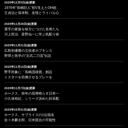
2025年12月5日(金)更新
1976年“長嶋巨人”初V支えたOH砲
王貞治と張本勲、友情とライバル心
2025年11月28日(金)更新
選手の家族を味方につけた名将たち
川上哲治、星野仙一に学ぶ気配り術
2025年11月21日(金)更新
広島初優勝の立役者ホプキンス
野球と医学の“文武二刀流”伝説
2025年11月14日(金)更新
野手対象に「長嶋茂雄賞」創設
ミスターを彷彿させるプレーを
2025年11月7日(金)更新
ホークス、前年の屈辱晴らす日本一
小久保裕紀、シリーズ決めた好采配
2025年10月31日(金)更新
ホークス、サプライズの1位指名
佐々木麟太郎、日米競合の可能性