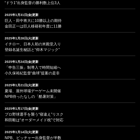
“ドラ1”出身監督の勝利数上位3人
2025年1月31日(金)更新
巨人・田中将大に10勝以上の期待
金田正一は巨人移籍初年度に11勝
2025年1月28日(火)更新
イチロー、日本人初の米殿堂入り
登録名誕生秘話と“仰木マジック”
2025年1月24日(金)更新
「申告三振」制導入で時間短縮へ
小久保裕紀監督“曲球”提案の是非
2025年1月21日(火)更新
夏場、屋外球場デーゲーム未開催
NPB待ったなしの「酷暑対策」
2025年1月17日(金)更新
プロ野球選手を襲う“寝違え”リスク
和田毅は“オーダーメイド枕”で対応
2025年1月14日(火)更新
NPB、ピッチャー出身監督が半数