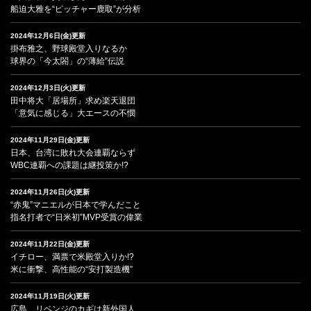
船迫大雅を“ピッチャー鹿取”が分析
2024年12月6日(金)更新
掛布雅之、野球殿堂入りなるか
球界の「今太閤」の“薄給”伝説
2024年12月3日(火)更新
田中将大「居場所」求め楽天退団
「意気に感じる」大エースの不憫
2024年11月29日(金)更新
日本、台湾に敗れ大会連覇ならず
WBC連覇への課題は継投策か!?
2024年11月26日(火)更新
“赤鬼”マニエルが日本で学んだこと
指名打者で“日米初”MVP受賞の偉業
2024年11月22日(金)更新
イチロー、満票で米殿堂入りか!?
米に衝撃、高性能の“安打製造機”
2024年11月19日(火)更新
広島、リベンジのカギは新外国人