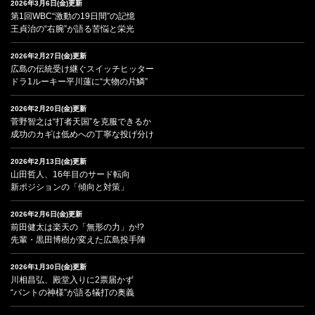
2026年3月6日(金)更新
第1回WBC“激動の19日間”の記憶
王貞治の“右腕”が語る苦悩と栄光
2026年2月27日(金)更新
広島の伝統受け継ぐスイッチヒッター
ドラ1ルーキー平川蓮に“大物の片鱗”
2026年2月20日(金)更新
菅野智之は“打者天国”を克服できるか
成功のカギは低めへの丁寧な投げ分け
2026年2月13日(金)更新
山田哲人、16年目のサード転向
新ポジションの「傾向と対策」
2026年2月6日(金)更新
前田健太は楽天の「無形の力」か!?
先輩・黒田博樹が変えた広島投手陣
2026年1月30日(金)更新
川相昌弘、殿堂入りに2票届かず
“バントの神様”が語る犠打の奥義