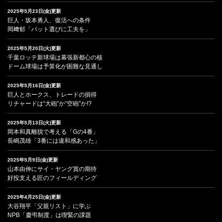
2025年5月23日(金)更新
巨人・坂本勇人、復活への条件
岡﨑郁「バット選びに工夫を」
2025年5月20日(火)更新
千葉ロッテ新球場は幕張新都心の核
ドーム球場は予算化が困難な見通し
2025年5月16日(金)更新
巨人とホークス、トレードの損得
リチャードは“大砲”か“空砲”か!?
2025年5月13日(火)更新
岡本和真離脱で考える「Gの4番」
長嶋茂雄「3番には違和感あった」
2025年5月9日(金)更新
山本由伸にサイ・ヤング賞の期待
好投支える匠のフィールディング
2025年4月25日(金)更新
大谷翔平「父親リスト」に学ぶ
NPB「慶弔制度」は喫緊の課題