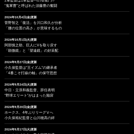
2軍監督は1軍監督への登龍門!?
“鬼軍曹”と呼ばれた須藤豊の奮闘
2024年10月4日(金)更新
菅野智之「復活」を川口和久が分析
「腰の位置の高さ」が意味するもの
2024年10月1日(火)更新
阿部慎之助、巨人にVを取り戻す
「顕微鏡」と「望遠鏡」の好采配
2024年9月27日(金)更新
小久保監督は“王イズム”の継承者
「4番こそ打線の軸」の保守思想
2024年9月24日(火)更新
中日・立浪和義監督、辞任表明
“野球エリート”がはまった陥穽
2024年9月20日(金)更新
ホークス、4年ぶりリーグⅤへ
小久保裕紀監督と山川穂高の絆
2024年9月17日(火)更新