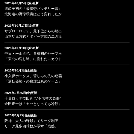
2025年10月24日(金)更新
道産子初の「最優秀バッテリー賞」
北海道の野球環境はどう変わったか
2025年10月17日(金)更新
サブローロッテ、最下位からの船出
山本功児方式とボビー方式の二刀流
2025年10月10日(金)更新
中日・松山晋也、育成初のセーブ王
「東北の隠し球」に惚れたスカウト
2025年10月3日(金)更新
小久保ホークス、苦しみの先の連覇
「逆転優勝への狼煙はあのゲーム」
2025年9月26日(金)更新
千葉ロッテ益田直也“不名誉の負傷”
金田正一は「カッとなっても冷静」
2025年9月19日(金)更新
阪神「大人の野球」でリーグ制圧
リーグ最多四球数が示す「成熟」