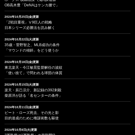
OB高木豊「DeNAはケンカ腰で」
2024年10月25日(金)更新
「2戦目重視」Ⅴ9巨人の戦略
日本シリーズ必勝法を読み解く
2024年10月22日(火)更新
35歳・菅野智之、MLB成功の条件
「マウンドの傾斜」をどう使うか
2024年10月18日(金)更新
東北楽天・今江敏晃監督解任の波紋
「使い捨て」で問われる球団の体質
2024年10月15日(火)更新
楽天・辰己涼介、新記録の392刺殺
柴原洋が語る「名センターの条件」
2024年10月11日(金)更新
ピート・ローズ死去、その光と影
目的達成のために権謀術数も駆使
2024年10月8日(火)更新