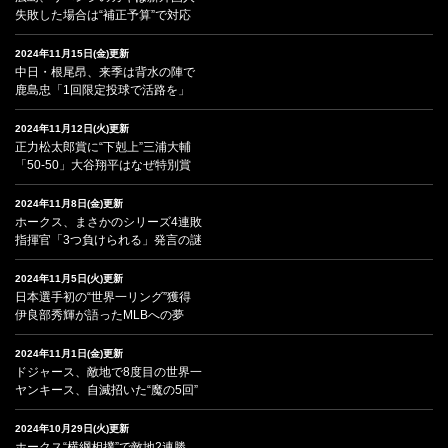
失敗した場合は“補正予算”で対応
2024年11月15日(金)更新
中日・根尾昂、来季は背水の陣で
鹿島忠「1回限定投球で活路を」
2024年11月12日(火)更新
正力松太郎賞に“下剋上”三浦大輔
「50-50」大谷翔平はなぜ特別賞
2024年11月8日(金)更新
ホークス、まさかのシリーズ4連敗
指揮官「3つ負けられる」発言の謎
2024年11月5日(火)更新
日本選手初の“世界一リング”獲得
伊良部秀輝が語ったMLBへの夢
2024年11月1日(金)更新
ドジャース、敵地で8度目の世界一
ヤンキース、自滅招いた“魔の5回”
2024年10月29日(火)更新
ホークス“横綱相撲”で敵地2連勝