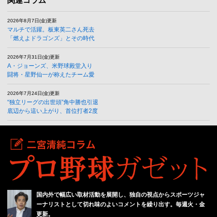
関連コラム
2026年8月7日(金)更新
マルチで活躍。板東英二さん死去
「燃えよドラゴンズ」とその時代
2026年7月31日(金)更新
A・ジョーンズ、米野球殿堂入り
闘将・星野仙一が称えたチーム愛
2026年7月24日(金)更新
“独立リーグの出世頭”角中勝也引退
底辺から這い上がり、首位打者2度
国内外で幅広い取材活動を展開し、独自の視点からスポーツジャ
ーナリストとして切れ味のよいコメントを繰り出す。毎週火・金
更新。