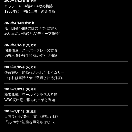
2026年4月10日(金)更新
ロッテ、4934勝4934敗の軌跡
1950年に「初代王者」の金看板
2026年4月3日(金)更新
燕、開幕4連勝の陰に「つば九郎」
思い出深い先代との“ディープ筆談”
2026年3月27日(金)更新
周東佑京、スーパープレーの背景
内野出身外野手特有のダイブ捕球
2026年3月24日(火)更新
佐藤輝明、勝負強さ示したタイムリー
いずれは国際大会で敬遠される打者に
2026年3月20日(金)更新
種市篤暉、ワールドクラスの片鱗
WBC初出場で掴んだ自信と課題
2026年3月13日(金)更新
大震災から15年、東北楽天の挑戦
「あの時の記憶を風化させない」