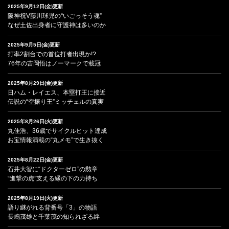
2025年9月12日(金)更新
阪神祝V藤川球児の“いごっそう魂”
なぜ土佐出身者に守護神は多いのか
2025年9月5日(金)更新
打率2割台での首位打者出現か!?
76年の吉岡悟はノーマークで載冠
2025年8月29日(金)更新
日ハム・レイエス、本塁打王に接近
伝説の“空振り王”ミッチェルの真実
2025年8月26日(火)更新
丸佳浩、36歳でサイクルヒット達成
お宝情報満載の“丸メモ”で生き抜く
2025年8月22日(金)更新
石井大智に“ドクターゼロ”の勲章
“進撃の虎”支える縁の下の力持ち
2025年8月19日(火)更新
語り継がれる背番号「3」の物語
長嶋茂雄と千葉茂の知られざる絆