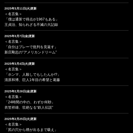
2025年3月11日(火)更新
＜名言集＞
「僕は通算で得点が1967もある」
王貞治、知られざる不滅の大記録
2025年3月7日(金)更新
＜名言集＞
「自分はプレーで批判を見返す」
新庄剛志の“アメリカンドリーム”
2025年3月4日(火)更新
＜名言集＞
「ホンマ、人殺しでもしたんか!?」
清原和博、巨人1年目の希望と葛藤
2025年2月28日(金)更新
＜名言集＞
「24時間の中の、わずか何秒」
衣笠祥雄、壮絶なる“鉄人伝説”
2025年2月25日(火)更新
＜名言集＞
「尻の穴から煙が出るまで吸え」