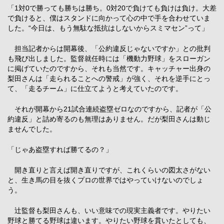
「1対0で勝っても勝ちは勝ち。0対20で負けても負けは負け。大差
で負けると、僕はスタンドに向かって心の中で手を合わせていま
した。“今日は、もう無駄な抵抗はしないからスミマセン”って」
担当記者からは開幕後、「公約違反じゃないですか」との批判
も飛び出しました。監督就任時には「機動力野球」をスローガン
に掲げていたのですから、それも当然です。キャッチャー出身の
梨田さんは「走られることへの警戒」が強く、それを逆手にとっ
て、「走るチーム」に仕立てようと考えていたのです。
それが開幕から21試合連続盗塁ゼロなのですから、記者が「公
約違反」と詰め寄るのも無理はありません。だが梨田さんは動じ
ませんでした。
「じゃあ盗塁すれば勝てるの？」
開き直りと言えば開き直りですが、これくらいの図太さがない
と、生き馬の目を抜くプロの世界ではやっていけないのでしょ
う。
辻監督も梨田さんも、いい意味での現実主義者です。やりたい
野球と勝てる野球は違います。やりたい野球を貫いたとしても、