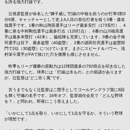
を誇る強力打線です。
辻発彦監督が命名した“獅子威し”打線の中核を担うのが打率3割3
分6厘、キャッチャーとして史上4人目の首位打者を狙う3番・森友
哉選手です。1番の秋山翔吾選手はリーグ最多安打（173安打）、4
番に座る中村剛也選手は最多打点（120打点）、6番の山川穂高選
手は最多本塁打（42本）。脇役陣も充実しています。9番の金子侑
司選手は目下、最多盗塁（40盗塁）、2番の源田壮亮選手は盗塁部
門で2位（30盗塁）につけています。まさにスピード＆パワー。浅
村栄斗選手がFAで抜けた穴を微塵も感じさせません。
昨季もリーグ優勝の原動力は12球団最多の792得点を叩き出した
強力打線でした。球界には「打線は水もの」との俗諺があります
が、辻監督は“どこ吹く風”です。
言うまでもなく辻監督は二塁手としてゴールデングラブ賞に8回
も輝く守備の名手です。16年オフ、監督就任会見で「どんな野球
を？」と問われ、即座にこう答えました。
「いかにして1点を取り、いかにして1点を守るか。そういう野球
が理想です」