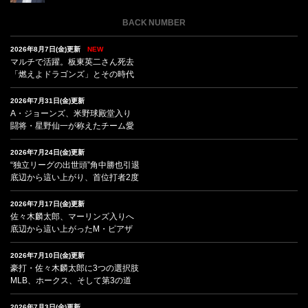
BACK NUMBER
2026年8月7日(金)更新
NEW
マルチで活躍。板東英二さん死去
「燃えよドラゴンズ」とその時代
2026年7月31日(金)更新
A・ジョーンズ、米野球殿堂入り
闘将・星野仙一が称えたチーム愛
2026年7月24日(金)更新
“独立リーグの出世頭”角中勝也引退
底辺から這い上がり、首位打者2度
2026年7月17日(金)更新
佐々木麟太郎、マーリンズ入りへ
底辺から這い上がったM・ピアザ
2026年7月10日(金)更新
豪打・佐々木麟太郎に3つの選択肢
MLB、ホークス、そして第3の道
2026年7月3日(金)更新