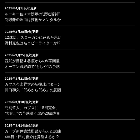
2025年4月1日(火)更新
ルーキー佐々木朗希の“悪戦苦闘”
制球難の理由は技術かメンタルか
2025年3月28日(金)更新
12球団、スローガンに込めた思い
野村克也は名コピーライターか!?
2025年3月25日(火)更新
西武が目指す谷底からのV字回復
オープン戦好調で“もしや”の予感
2025年3月21日(金)更新
カブス今永昇太の新投球パターン
川口和久「低めから低め」の意図
2025年3月18日(火)更新
門別啓人、カブスに「5回完全」
“大化け”の予感漂う虎の20歳左腕
2025年3月14日(金)更新
カープ新井貴浩監督が与えた試練
4年目・田村俊介は覚醒するか!?