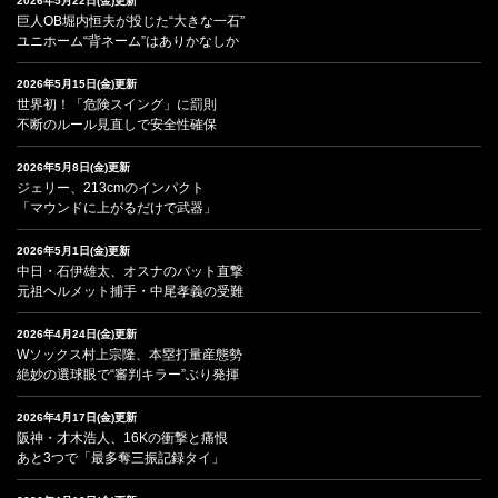
2026年5月22日(金)更新
巨人OB堀内恒夫が投じた“大きな一石”
ユニホーム“背ネーム”はありかなしか
2026年5月15日(金)更新
世界初！「危険スイング」に罰則
不断のルール見直しで安全性確保
2026年5月8日(金)更新
ジェリー、213cmのインパクト
「マウンドに上がるだけで武器」
2026年5月1日(金)更新
中日・石伊雄太、オスナのバット直撃
元祖ヘルメット捕手・中尾孝義の受難
2026年4月24日(金)更新
Wソックス村上宗隆、本塁打量産態勢
絶妙の選球眼で“審判キラー”ぶり発揮
2026年4月17日(金)更新
阪神・才木浩人、16Kの衝撃と痛恨
あと3つで「最多奪三振記録タイ」