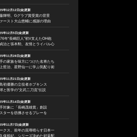
025年12月12日(金)更新
藤輝明、Gグラブ賞受賞の背景
ァースト大山悠輔に感謝の理由
025年12月5日(金)更新
976年“長嶋巨人”初V支えたOH砲
貞治と張本勲、友情とライバル心
025年11月28日(金)更新
手の家族を味方につけた名将たち
上哲治、星野仙一に学ぶ気配り術
025年11月21日(金)更新
島初優勝の立役者ホプキンス
球と医学の“文武二刀流”伝説
025年11月14日(金)更新
手対象に「長嶋茂雄賞」創設
スターを彷彿させるプレーを
025年11月7日(金)更新
ークス、前年の屈辱晴らす日本一
久保裕紀、シリーズ決めた好采配