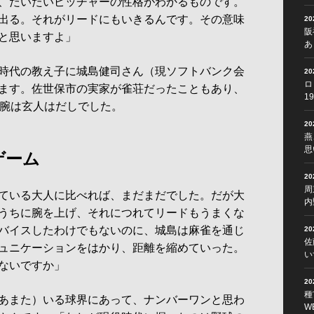
、だいたいピッチャーの性格がわかるものです。
出る。それがリードにもいきるんです。その意味
2
阪
と思いますよ」
あ
時代の教え子に城島健司さん（現ソフトバンク会
2
ロ
ます。佐世保市の実家が雀荘だったこともあり、
1
の腕は玄人はだしでした。
2
燕
思
ゲーム
2
周
ている大人に比べれば、まだまだでした。だが大
内
うちに腕を上げ、それにつれてリードもうまくな
バイスしたわけでもないのに、城島は麻雀を通じ
2
佐
ュニケーションをはかり、距離を縮めていった。
い
ないですか」
2
種
あまた）いる球界にあって、ナンバーワンと思わ
W