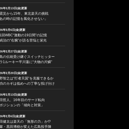
026年3月13日(金)更新
震災から15年、東北楽天の挑戦
あの時の記憶を風化させない」
026年3月6日(金)更新
1回WBC“激動の19日間”の記憶
貞治の“右腕”が語る苦悩と栄光
026年2月27日(金)更新
島の伝統受け継ぐスイッチヒッター
ラ1ルーキー平川蓮に“大物の片鱗”
026年2月20日(金)更新
野智之は“打者天国”を克服できるか
功のカギは低めへの丁寧な投げ分け
026年2月13日(金)更新
田哲人、16年目のサード転向
ポジションの「傾向と対策」
026年2月6日(金)更新
田健太は楽天の「無形の力」か!?
輩・黒田博樹が変えた広島投手陣