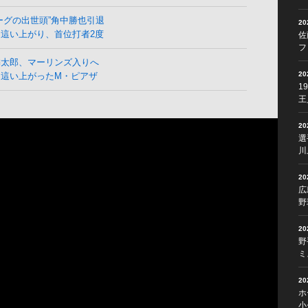
ーグの出世頭”角中勝也引退
2
這い上がり、首位打者2度
佐
フ
麟太郎、マーリンズ入りへ
2
ら這い上がったM・ピアザ
1
王
2
選
川
2
広
野
2
野
ミ
2
ホ
小