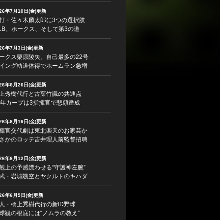
026年7月10日(金)更新
打・佐々木麟太郎に3つの選択肢
LB、ホークス、そして第3の道
026年7月3日(金)更新
ークス栗原陵矢、自己最多の22号
イング軌道体得でホームラン急増
026年6月26日(金)更新
上秀樹代行と古葉竹識の共通点
5年カープは3指揮官で悲願達成
026年6月19日(金)更新
揮官交代劇は東北楽天のお家芸か
さかのロッテ吉井理人前監督招聘
026年6月12日(金)更新
剋上の予感漂わせる“守護神左腕”
武・岩城颯空とヤクルトのキハダ
026年6月5日(金)更新
人・橋上秀樹代行の新ID野球
球観の根底には“ノムラの教え”