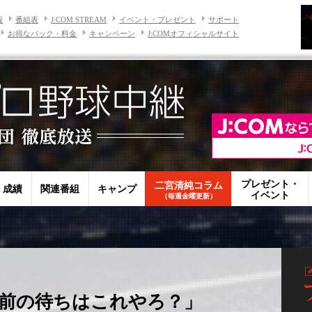
報
番組表
J:COM STREAM
イベント・プレゼント
サポート
お得なパック・料金
キャンペーン
J:COMオフィシャルサイト
プレゼント・
二宮清純コラム
・成績
関連番組
キャンプ
イベント
（毎週金曜更新）
前の待ちはこれやろ？」