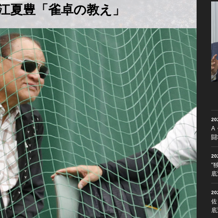
江夏豊「雀卓の教え」
2
A
闘
2
“
底
2
佐
底