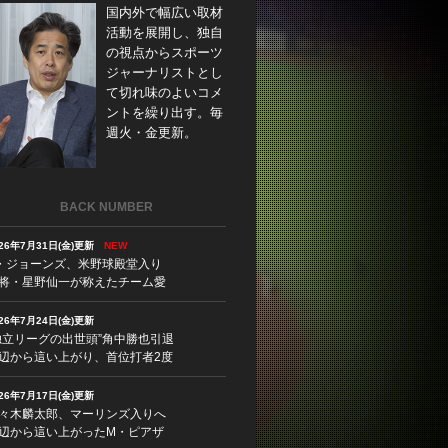
国内外で幅広い取材
活動を展開し、独自
の視点からスポーツ
ジャーナリストとし
て切れ味のよいコメ
ントを繰り出す。毎
週火・金更新。
BACK NUMBER
026年7月31日(金)更新
NEW
・ジョーンズ、米野球殿堂入り
将・星野仙一が称えたチーム愛
026年7月24日(金)更新
独立リーグの出世頭”角中勝也引退
辺から這い上がり、首位打者2度
026年7月17日(金)更新
々木麟太郎、マーリンズ入りへ
辺から這い上がったM・ピアザ