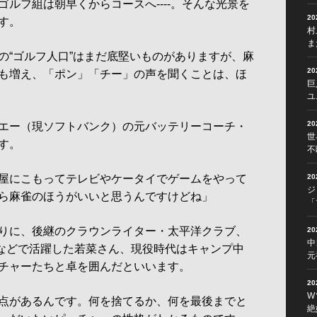
ルフ組は朝早くからコースへ----。そんな光景を
2
す。
村
ま
“ゴルフ人口”はまだ底堅いものがありますが、麻
2
も増え、「ポン」「チー」の声を聞くことは、ほ
巨
ユ
2
エー（現ソフトバンク）の元バッテリーコーチ・
世
す。
不
屋にこもってテレビやケータイでゲームをやって
2
ジ
ら麻雀のほうがいいと思うんですけどね」
「
りに、後継のクラウンライター・太平洋クラブ、
2
中
）などで活躍した若菜さん、現役時代はキャンプ中
元
チャーたちと卓を囲んだといいます。
2
W
点があるんです。何を捨てるか、何を最後までと
絶