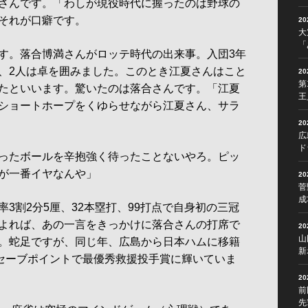
さんです。「わしが現役時代に握ったのは野球の
それが口癖です。
2
大
「
す。落合博満さんがロッテ時代の出来事。入団3年
、2人は卓を囲みました。このとき江夏さんはこと
2
第
たといいます。驚いたのは落合さんです。「江夏
王
ショートホープをくゆらせながら江夏さん、サラ
2
広
ド
ったボールを辛抱強く待ったことないやろ。ピッ
が一番イヤなんや」
2
菅
成
3割2分5厘、32本塁打、99打点で自身初の三冠
よれば、あの一言をきっかけに落合さんの打席で
2
山
。蛇足ですが、同じ年、広島から日本ハムに移籍
新
7セーブポイントで最優秀救援投手賞に輝いていま
2
前
先