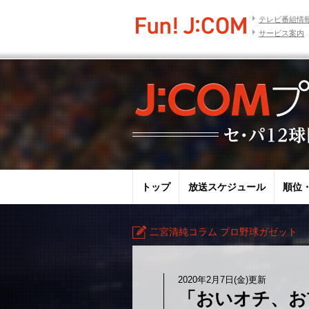
テレビ番組情
サービス案内
トップ
放送スケジュール
順位
二宮清純コラム プロ野球ガゼット
2020年2月7日(金)更新
「おいオチ、お