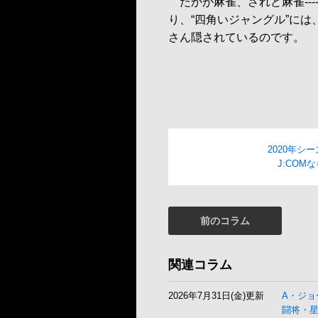
たかが麻雀、されど麻雀--
り、“四角いジャングル”には
さん隠されているのです。
2020年シ
J:CO
前のコラム
関連コラム
2026年7月31日(金)更新
A・ジョ
闘将・