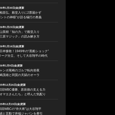
026年1月30日(金)更新
相昌弘、殿堂入りに2票届かず
バントの神様”が語る犠打の奥義
026年1月23日(金)更新
山英樹「知の力」で殿堂入り
三原マジック」の読み解き方
026年1月16日(金)更新
日本惨敗！1949年の“黒船ショック”
リーグ分立、そして大谷翔平の時代
026年1月9日(金)更新
ャンボ尾崎のゴルフ転向前夜
嶋茂雄と同質の天賦のオーラ
025年12月26日(金)更新
2回WBC優勝、原辰徳の支える力
オマエさんたち」と呼んだ気配り
025年12月19日(金)更新
6回WBCの“侍大将”は大谷翔平
績と言動で井端ジャパンを牽引