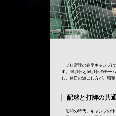
プロ野球の春季キャンプは第
す。4勤1休と5勤1休のチ
し、休日の過ごし方が、昭和
配球と打牌の共
昭和の時代、キャンプの休