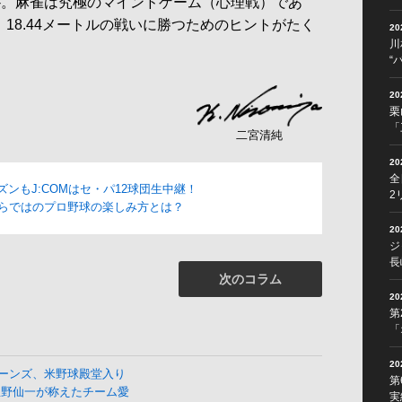
--。麻雀は究極のマインドゲーム（心理戦）であ
、18.44メートルの戦いに勝つためのヒントがたく
2
川
“
2
栗
「
二宮清純
2
全
ーズンもJ:COMはセ・パ12球団生中継！
2
Mならではのプロ野球の楽しみ方とは？
2
ジ
長
次のコラム
2
第
「
2
ーンズ、米野球殿堂入り
第
星野仙一が称えたチーム愛
実