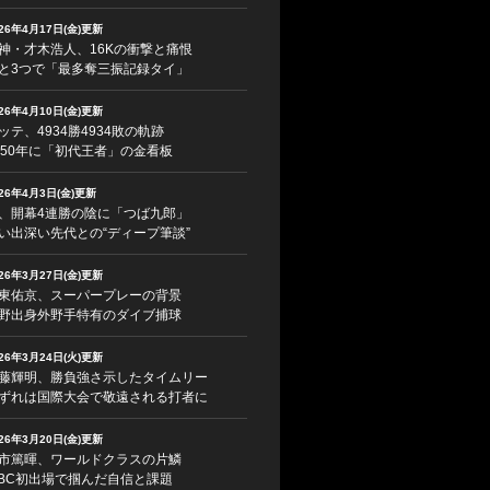
026年4月17日(金)更新
神・才木浩人、16Kの衝撃と痛恨
と3つで「最多奪三振記録タイ」
026年4月10日(金)更新
ッテ、4934勝4934敗の軌跡
950年に「初代王者」の金看板
026年4月3日(金)更新
、開幕4連勝の陰に「つば九郎」
い出深い先代との“ディープ筆談”
026年3月27日(金)更新
東佑京、スーパープレーの背景
野出身外野手特有のダイブ捕球
026年3月24日(火)更新
藤輝明、勝負強さ示したタイムリー
ずれは国際大会で敬遠される打者に
026年3月20日(金)更新
市篤暉、ワールドクラスの片鱗
BC初出場で掴んだ自信と課題