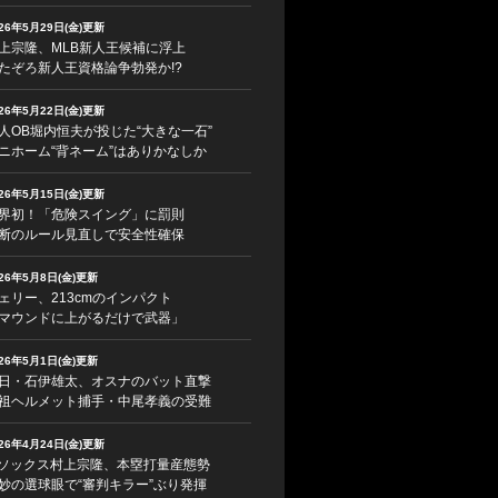
026年5月29日(金)更新
上宗隆、MLB新人王候補に浮上
たぞろ新人王資格論争勃発か!?
026年5月22日(金)更新
人OB堀内恒夫が投じた“大きな一石”
ニホーム“背ネーム”はありかなしか
026年5月15日(金)更新
界初！「危険スイング」に罰則
断のルール見直しで安全性確保
026年5月8日(金)更新
ェリー、213cmのインパクト
マウンドに上がるだけで武器」
026年5月1日(金)更新
日・石伊雄太、オスナのバット直撃
祖ヘルメット捕手・中尾孝義の受難
026年4月24日(金)更新
ソックス村上宗隆、本塁打量産態勢
妙の選球眼で“審判キラー”ぶり発揮