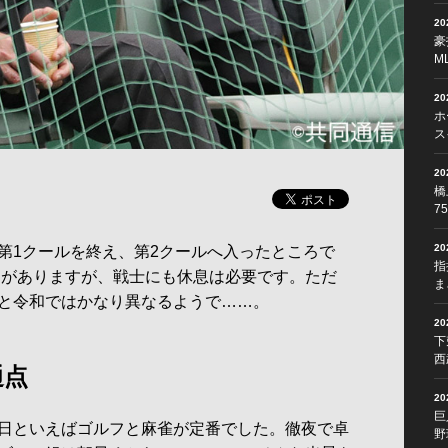
2
豪
M
2
ホ
ス
2
橋
7
2
1クールを終え、第2クールへ入ったところで
指
ームがありますが、戦士にも休息は必要です。ただ
ま
と令和ではかなり異なるようで……。
2
下
西
通点
2
巨
日といえばゴルフと麻雀が定番でした。徹夜で卓
野