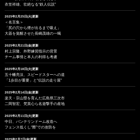
衣笠祥雄、壮絶なる“鉄人伝説”
2025年2月25日(火)更新
＜名言集＞
「尻の穴から煙が出るまで吸え」
大器を覚醒させた長嶋茂雄の一喝
2025年2月21日(金)更新
村上宗隆、外野練習指示の背景
チーム事情と本人の利得も考慮
2025年2月18日(火)更新
五十幡亮汰、スピードスターへの道
「1歩目が重要」と“伝説の走り屋”
2025年2月14日(金)更新
楽天・宗山塁を育んだ広島県三次市
二岡智宏、梵英心ら名遊撃手の産地
2025年2月11日(火)更新
中日、バンテリンドーム改造へ
フェンス低くし“際”での攻防を
2025年2月7日(金)更新