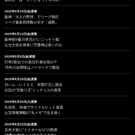
2025年9月19日(金)更新
阪神「大人の野球」でリーグ制圧
リーグ最多四球数が示す「成熟」
2025年9月12日(金)更新
阪神祝V藤川球児の“いごっそう魂”
なぜ土佐出身者に守護神は多いのか
2025年9月5日(金)更新
打率2割台での首位打者出現か!?
76年の吉岡悟はノーマークで載冠
2025年8月29日(金)更新
日ハム・レイエス、本塁打王に接近
伝説の“空振り王”ミッチェルの真実
2025年8月26日(火)更新
丸佳浩、36歳でサイクルヒット達成
お宝情報満載の“丸メモ”で生き抜く
2025年8月22日(金)更新
石井大智に“ドクターゼロ”の勲章