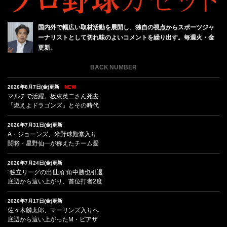
国内外で幅広い取材活動を展開し、独自の視点からスポーツジャ
ーナリストとして切れ味のよいコメントを繰り出す。毎週火・金
更新。
BACK NUMBER
2026年8月7日(金)更新
NEW
マルチで活躍。板東英二さん死去
「燃えよドラゴンズ」とその時代
2026年7月31日(金)更新
A・ジョーンズ、米野球殿堂入り
闘将・星野仙一が称えたチーム愛
2026年7月24日(金)更新
“独立リーグの出世頭”角中勝也引退
底辺から這い上がり、首位打者2度
2026年7月17日(金)更新
佐々木麟太郎、マーリンズ入りへ
底辺から這い上がったM・ピアザ