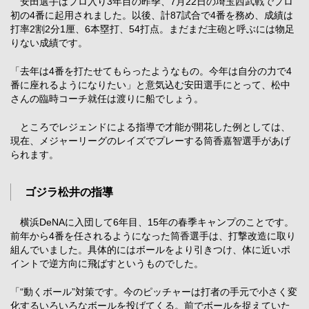
安田選手はプロ入り3年目の昨季、7月22日の埼玉西武戦でプロ
初の4番に起用されました。以後、計87試合で4番を務め、成績は
打率2割2分1厘、6本塁打、54打点。まだまだ主砲と呼ぶには物足
りない成績です。
「去年は4番を打たせてもらったようなもの。今年は自分の力で4
番に座れるようになりたい」と意気込む安田選手にとって、松中
さんの臨時コーチ就任は渡りに船でしょう。
ところでレジェンドによる指導で才能が開花した例としては、
現在、メジャーリーグのレイズでプレーする筒香嘉智選手があげ
られます。
ゴジラ松井の指導
横浜DeNAに入団して6年目、15年の春季キャンプのことです。
前年から4番を任されるようになった筒香選手は、打撃改造に取り
組んでいました。具体的にはボールをより引きつけ、体に近いポ
イントで逆方向に飛ばすというものでした。
「“動くボール”対策です。今のピッチャーは打者の手元で小さく変
化するいろいろなボールを投げてくる。前でボールを捉えていた