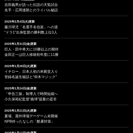
吉田義男が語った伝説の天覧試合
名手・広岡達朗とのライバル秘話
2025年2月4日(火)更新
藤川球児「名選手名伯楽」への道
“ドラ1”出身監督の勝利数上位3人
2025年1月31日(金)更新
巨人・田中将大に10勝以上の期待
金田正一は巨人移籍初年度に11勝
2025年1月28日(火)更新
イチロー、日本人初の米殿堂入り
登録名誕生秘話と“仰木マジック”
2025年1月24日(金)更新
「申告三振」制導入で時間短縮へ
小久保裕紀監督“曲球”提案の是非
2025年1月21日(火)更新
夏場、屋外球場デーゲーム未開催
NPB待ったなしの「酷暑対策」
2025年1月17日(金)更新