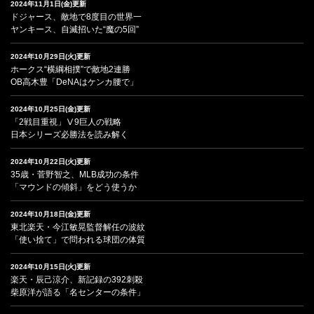
2024年11月1日(金)更新
ドジャース、敵地で8度目の世界一
ヤンキース、自滅招いた“魔の5回”
2024年10月29日(火)更新
ホークス“横綱相撲”で敵地2連勝
OB高木豊「DeNAはケンカ腰で」
2024年10月25日(金)更新
「2戦目重視」Ⅴ9巨人の戦略
日本シリーズ必勝法を読み解く
2024年10月22日(火)更新
35歳・菅野智之、MLB成功の条件
「マウンドの傾斜」をどう使うか
2024年10月18日(金)更新
東北楽天・今江敏晃監督解任の波紋
「使い捨て」で問われる球団の体質
2024年10月15日(火)更新
楽天・辰己涼介、新記録の392刺殺
柴原洋が語る「名センターの条件」