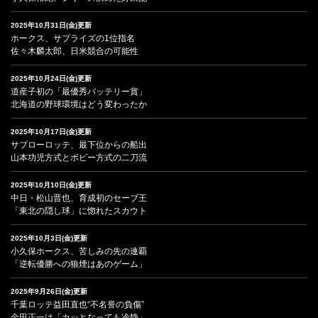
2025年10月31日(金)更新
ホークス、サプライズの1位指名
佐々木麟太郎、日米競合の可能性
2025年10月24日(金)更新
道産子初の「最優秀バッテリー賞」
北海道の野球環境はどう変わったか
2025年10月17日(金)更新
サブローロッテ、最下位からの船出
山本功児方式とボビー方式の二刀流
2025年10月10日(金)更新
中日・松山晋也、育成初のセーブ王
「東北の隠し球」に惚れたスカウト
2025年10月3日(金)更新
小久保ホークス、苦しみの先の連覇
「逆転優勝への狼煙はあのゲーム」
2025年9月26日(金)更新
千葉ロッテ益田直也“不名誉の負傷”
金田正一は「カッとなっても冷静」