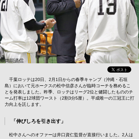
千葉ロッテは20日、2月1日からの春季キャンプ（沖縄・石垣
島）において元ホークスの松中信彦さんが臨時コーチを務めるこ
とを発表しました。昨季、ロッテはリーグ2位と健闘したもののチ
ーム打率は12球団ワースト（2割3分5厘）。平成唯一の三冠王に打
力向上を託します。
「伸びしろを引き出す」
松中さんへのオファーは井口資仁監督が直接行いました。2人は