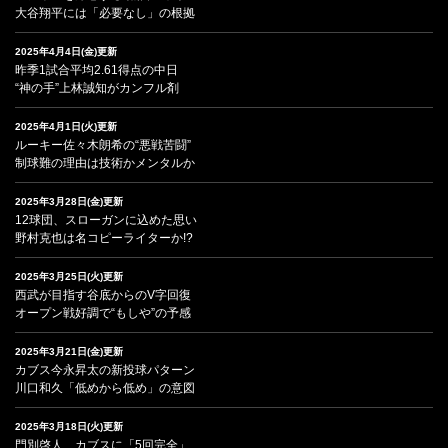
大谷翔平には「必要なし」の根拠
2025年4月4日(金)更新
昨季1試合平均2.61得点の中日
“神の手”上林誠知がカンフル剤
2025年4月1日(火)更新
ルーキー佐々木朗希の“悪戦苦闘”
制球難の理由は技術かメンタルか
2025年3月28日(金)更新
12球団、スローガンに込めた思い
野村克也は名コピーライターか!?
2025年3月25日(火)更新
西武が目指す谷底からのV字回復
オープン戦好調で“もしや”の予感
2025年3月21日(金)更新
カブス今永昇太の新投球パターン
川口和久「低めから低め」の意図
2025年3月18日(火)更新
門別啓人、カブスに「5回完全」