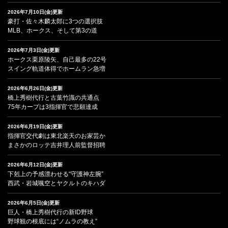
2026年7月10日(金)更新
豪打・佐々木麟太郎に3つの選択肢
MLB、ホークス、そして第3の道
2026年7月3日(金)更新
ホークス栗原陵矢、自己最多の22号
スイング軌道体得でホームラン急増
2026年6月26日(金)更新
橋上秀樹代行と古葉竹識の共通点
75年カープは3指揮官で悲願達成
2026年6月19日(金)更新
指揮官交代劇は東北楽天のお家芸か
まさかのロッテ吉井理人前監督招聘
2026年6月12日(金)更新
下剋上の予感漂わせる“守護神左腕”
西武・岩城颯空とヤクルトのキハダ
2026年6月5日(金)更新
巨人・橋上秀樹代行の新ID野球
野球観の根底には“ノムラの教え”