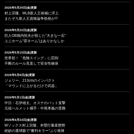
2026年5月29日(金)更新
村上宗隆、MLB新人王候補に浮上
またぞろ新人王資格論争勃発か!?
2026年5月22日(金)更新
巨人OB堀内恒夫が投じた“大きな一石”
ユニホーム“背ネーム”はありかなしか
2026年5月15日(金)更新
世界初！「危険スイング」に罰則
不断のルール見直しで安全性確保
2026年5月8日(金)更新
ジェリー、213cmのインパクト
「マウンドに上がるだけで武器」
2026年5月1日(金)更新
中日・石伊雄太、オスナのバット直撃
元祖ヘルメット捕手・中尾孝義の受難
2026年4月24日(金)更新
Wソックス村上宗隆、本塁打量産態勢
絶妙の選球眼で“審判キラー”ぶり発揮