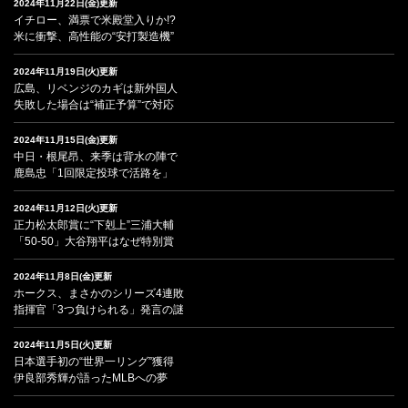
2024年11月22日(金)更新
イチロー、満票で米殿堂入りか!?
米に衝撃、高性能の“安打製造機”
2024年11月19日(火)更新
広島、リベンジのカギは新外国人
失敗した場合は“補正予算”で対応
2024年11月15日(金)更新
中日・根尾昂、来季は背水の陣で
鹿島忠「1回限定投球で活路を」
2024年11月12日(火)更新
正力松太郎賞に“下剋上”三浦大輔
「50-50」大谷翔平はなぜ特別賞
2024年11月8日(金)更新
ホークス、まさかのシリーズ4連敗
指揮官「3つ負けられる」発言の謎
2024年11月5日(火)更新
日本選手初の“世界一リング”獲得
伊良部秀輝が語ったMLBへの夢