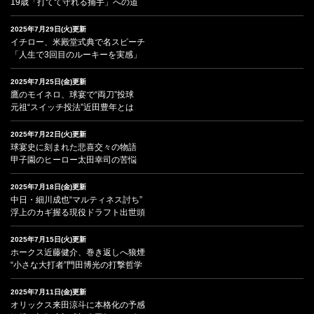
19歳「打てて守れる捕手」への道
2025年7月29日(火)更新
イチロー、米殿堂式典で名スピーチ
「人生で3回目のルーキーを実感」
2025年7月25日(金)更新
鷹のモイネロ、球宴で“両刀”投球
元祖“スイッチ投法”近田豊年とは
2025年7月22日(火)更新
球宴史に刻まれた悲喜交々の物語
甲子園のヒーロー太田幸司の苦悩
2025年7月18日(金)更新
中日・細川成也“マルティネス討ち”
浮上のカギ握る現役ドラフト出世頭
2025年7月15日(火)更新
ホークス近藤健介、巻き返しへ狼煙
“小さな大打者”門田博光の打撃哲学
2025年7月11日(金)更新
オリックス来田涼斗に本格化の予感