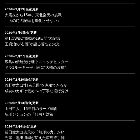
2026年3月13日(金)更新
大震災から15年、東北楽天の挑戦
「あの時の記憶を風化させない」
2026年3月6日(金)更新
第1回WBC“激動の19日間”の記憶
王貞治の“右腕”が語る苦悩と栄光
2026年2月27日(金)更新
広島の伝統受け継ぐスイッチヒッター
ドラ1ルーキー平川蓮に“大物の片鱗”
2026年2月20日(金)更新
菅野智之は“打者天国”を克服できるか
成功のカギは低めへの丁寧な投げ分け
2026年2月13日(金)更新
山田哲人、16年目のサード転向
新ポジションの「傾向と対策」
2026年2月6日(金)更新
前田健太は楽天の「無形の力」か!?
先輩・黒田博樹が変えた広島投手陣