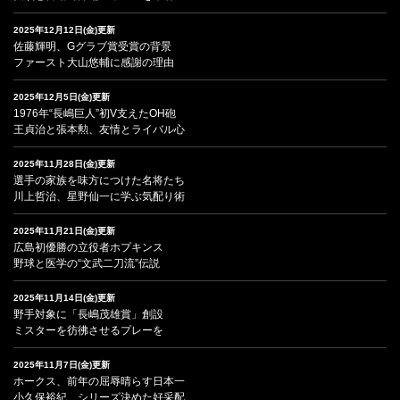
2025年12月12日(金)更新
佐藤輝明、Gグラブ賞受賞の背景
ファースト大山悠輔に感謝の理由
2025年12月5日(金)更新
1976年“長嶋巨人”初V支えたOH砲
王貞治と張本勲、友情とライバル心
2025年11月28日(金)更新
選手の家族を味方につけた名将たち
川上哲治、星野仙一に学ぶ気配り術
2025年11月21日(金)更新
広島初優勝の立役者ホプキンス
野球と医学の“文武二刀流”伝説
2025年11月14日(金)更新
野手対象に「長嶋茂雄賞」創設
ミスターを彷彿させるプレーを
2025年11月7日(金)更新
ホークス、前年の屈辱晴らす日本一
小久保裕紀、シリーズ決めた好采配