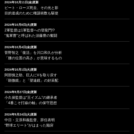
2024年10月11日(金)更新
ピート・ローズ死去、その光と影
目的達成のために権謀術数も駆使
2024年10月8日(火)更新
2軍監督は1軍監督への登龍門!?
“鬼軍曹”と呼ばれた須藤豊の奮闘
2024年10月4日(金)更新
菅野智之「復活」を川口和久が分析
「腰の位置の高さ」が意味するもの
2024年10月1日(火)更新
阿部慎之助、巨人にVを取り戻す
「顕微鏡」と「望遠鏡」の好采配
2024年9月27日(金)更新
小久保監督は“王イズム”の継承者
「4番こそ打線の軸」の保守思想
2024年9月24日(火)更新
中日・立浪和義監督、辞任表明
“野球エリート”がはまった陥穽