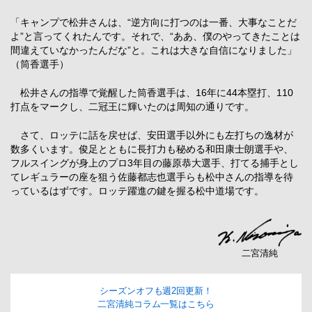
「キャンプで松井さんは、“逆方向に打つのは一番、大事なことだ
よ”と言ってくれたんです。それで、“ああ、僕のやってきたことは
間違えていなかったんだな”と。これは大きな自信になりました」
（筒香選手）
松井さんの指導で覚醒した筒香選手は、16年に44本塁打、110
打点をマークし、二冠王に輝いたのは周知の通りです。
さて、ロッテに話を戻せば、安田選手以外にも左打ちの逸材が
数多くいます。俊足とともに長打力も秘める和田康士朗選手や、
フルスイングが身上のプロ3年目の藤原恭大選手、打てる捕手とし
てレギュラーの座を狙う佐藤都志也選手らも松中さんの指導を待
っているはずです。ロッテ躍進の鍵を握る松中道場です。
二宮清純
シーズンオフも週2回更新！
二宮清純コラム一覧はこちら