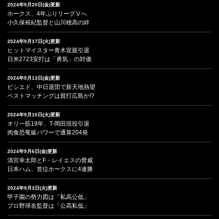
2024年9月20日(金)更新
ホークス、4年ぶりリーグⅤへ
小久保裕紀監督と山川穂高の絆
2024年9月17日(火)更新
ヒットマイスター青木宣親引退
日米2723安打は「勇気」の対価
2024年9月13日(金)更新
ビシエド、中日退団で新天地熱望
ベストマッチングは貧打広島か!?
2024年9月10日(火)更新
オリ一筋19年、T-岡田現役引退
肉食恐竜級パワーで通算204発
2024年9月6日(金)更新
清宮幸太郎とF・レイエスの脅威
日本ハム、首位ホークスに4連勝
2024年9月3日(火)更新
甲子園の勢力図は「私高公低」
プロ野球名監督は「公高私低」