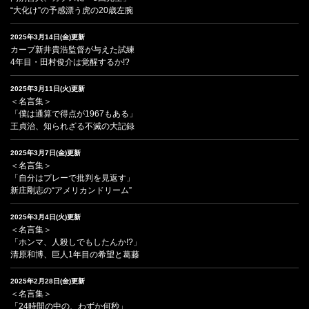
“大化け”の予感漂う虎の20歳左腕
2025年3月14日(金)更新
カープ新井貴浩監督が与えた試練
4年目・田村俊介は覚醒するか!?
2025年3月11日(火)更新
＜名言集＞
「僕は通算で得点が1967もある」
王貞治、知られざる不滅の大記録
2025年3月7日(金)更新
＜名言集＞
「自分はプレーで批判を見返す」
新庄剛志の“アメリカンドリーム”
2025年3月4日(火)更新
＜名言集＞
「ホンマ、人殺しでもしたんか!?」
清原和博、巨人1年目の希望と葛藤
2025年2月28日(金)更新
＜名言集＞
「24時間の中の、わずか何秒」