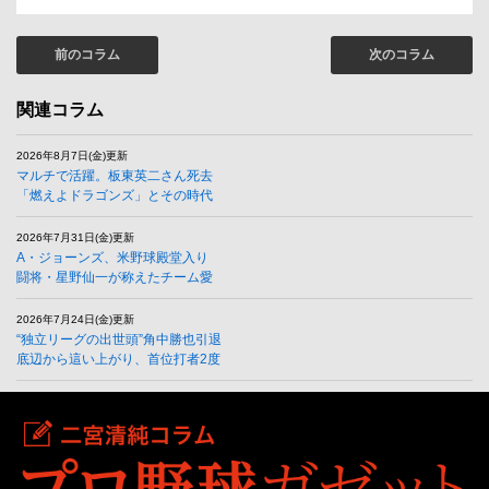
前のコラム
次のコラム
関連コラム
2026年8月7日(金)更新
マルチで活躍。板東英二さん死去
「燃えよドラゴンズ」とその時代
2026年7月31日(金)更新
A・ジョーンズ、米野球殿堂入り
闘将・星野仙一が称えたチーム愛
2026年7月24日(金)更新
“独立リーグの出世頭”角中勝也引退
底辺から這い上がり、首位打者2度