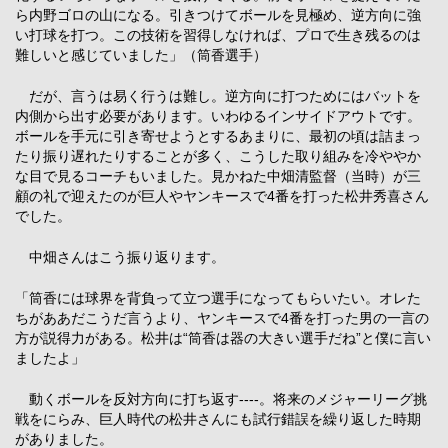
ら内野ゴロの山になる。引きつけてボールを見極め、逆方向に強
い打球を打つ。この技術を習得しなければ、プロで生き残るのは
難しいと感じていました」（筒香選手）
だが、言うは易く行うは難し。逆方向に打つためにはバットを
内側から出す必要があります。いわゆるインサイドアウトです。
ボールを手元に引き寄せようとするあまりに、最初の頃は詰まっ
たり振り遅れたりすることが多く、こうした取り組みを冷ややか
な目で見るコーチもいました。見かねた中畑清監督（当時）が三
顧の礼で迎えたのが巨人やヤンキースで4番を打った松井秀喜さん
でした。
中畑さんはこう振り返ります。
「筒香には球界を背負って立つ選手になってもらいたい。オレた
ちがああだこうだ言うより、ヤンキースで4番を打った男の一言の
方が説得力がある。松井は“筒香は器の大きい選手だね”と僕に言い
ましたよ」
動くボールを反対方向に打ち返す----。将来のメジャーリーグ挑
戦をにらみ、巨人時代の松井さんにも試行錯誤を繰り返した時期
がありました。