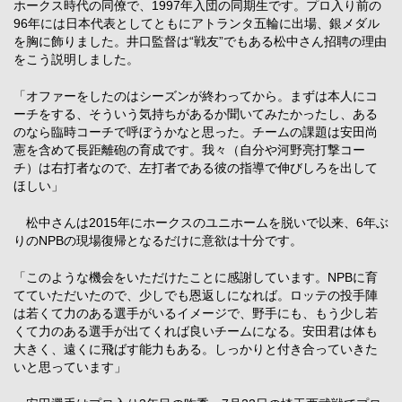
ホークス時代の同僚で、1997年入団の同期生です。プロ入り前の
96年には日本代表としてともにアトランタ五輪に出場、銀メダル
を胸に飾りました。井口監督は“戦友”でもある松中さん招聘の理由
をこう説明しました。
「オファーをしたのはシーズンが終わってから。まずは本人にコ
ーチをする、そういう気持ちがあるか聞いてみたかったし、ある
のなら臨時コーチで呼ぼうかなと思った。チームの課題は安田尚
憲を含めて長距離砲の育成です。我々（自分や河野亮打撃コー
チ）は右打者なので、左打者である彼の指導で伸びしろを出して
ほしい」
松中さんは2015年にホークスのユニホームを脱いで以来、6年ぶ
りのNPBの現場復帰となるだけに意欲は十分です。
「このような機会をいただけたことに感謝しています。NPBに育
てていただいたので、少しでも恩返しになれば。ロッテの投手陣
は若くて力のある選手がいるイメージで、野手にも、もう少し若
くて力のある選手が出てくれば良いチームになる。安田君は体も
大きく、遠くに飛ばす能力もある。しっかりと付き合っていきた
いと思っています」