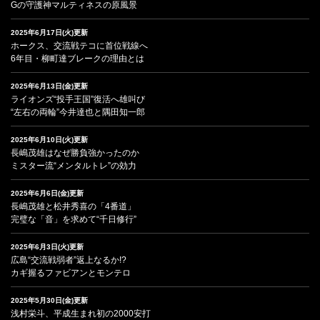
Gの守護神マルティネスの原風景
2025年6月17日(火)更新
ホークス、交流戦テコに首位戦線へ
6年目・柳町達ブレークの理由とは
2025年6月13日(金)更新
ライオンズ“投手王国”復活へ雄叫び
“左右の両輪”今井達也と隅田知一郎
2025年6月10日(火)更新
長嶋茂雄はなぜ勝負強かったのか
ミスター流“メンタルトレ”の効力
2025年6月6日(金)更新
長嶋茂雄と松井秀喜の「4番道」
完璧な「音」を求めて“千日修行”
2025年6月3日(火)更新
広島“交流戦弱者”返上なるか!?
カギ握るファビアンとモンテロ
2025年5月30日(金)更新
浅村栄斗、平成生まれ初の2000安打