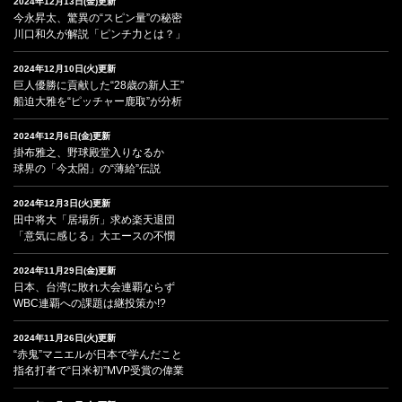
2024年12月13日(金)更新
今永昇太、驚異の“スピン量”の秘密
川口和久が解説「ピンチ力とは？」
2024年12月10日(火)更新
巨人優勝に貢献した“28歳の新人王”
船迫大雅を“ピッチャー鹿取”が分析
2024年12月6日(金)更新
掛布雅之、野球殿堂入りなるか
球界の「今太閤」の“薄給”伝説
2024年12月3日(火)更新
田中将大「居場所」求め楽天退団
「意気に感じる」大エースの不憫
2024年11月29日(金)更新
日本、台湾に敗れ大会連覇ならず
WBC連覇への課題は継投策か!?
2024年11月26日(火)更新
“赤鬼”マニエルが日本で学んだこと
指名打者で“日米初”MVP受賞の偉業