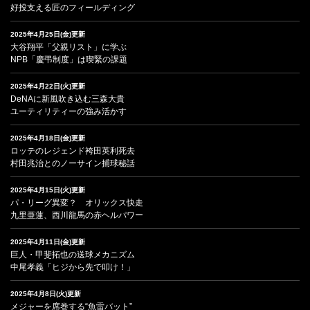
好投支える匠のフィールディング
2025年4月25日(金)更新
大谷翔平「父親リスト」に学ぶ
NPB「慶弔制度」は喫緊の課題
2025年4月22日(火)更新
DeNAに新風吹き込む三森大貴
ユーティリティーの強み活かす
2025年4月18日(金)更新
ロッテのレジェンド袴田英利死去
村田兆治とのノーサイン捕球秘話
2025年4月15日(火)更新
パ・リーグ異変？ オリックス快走
九里亜蓮、西川龍馬の赤ヘルパワー
2025年4月11日(金)更新
巨人・甲斐拓也の送球メカニズム
中尾孝義「ヒジから先で叩け！」
2025年4月8日(火)更新
メジャーを席巻する“魚雷バット”