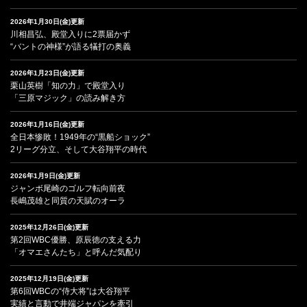
2026年1月30日(金)更新
川相昌弘、殿堂入りに2票届かず
“バントの神様”が語る犠打の奥義
2026年1月23日(金)更新
栗山英樹「知の力」で殿堂入り
「三原マジック」の読み解き方
2026年1月16日(金)更新
全日本惨敗！1949年の“黒船ショック”
2リーグ分立、そして大谷翔平の時代
2026年1月9日(金)更新
ジャンボ尾崎のゴルフ転向前夜
長嶋茂雄と同質の天賦のオーラ
2025年12月26日(金)更新
第2回WBC優勝、原辰徳の支える力
「オマエさんたち」と呼んだ気配り
2025年12月19日(金)更新
第6回WBCの“侍大将”は大谷翔平
実績と言動で井端ジャパンを牽引