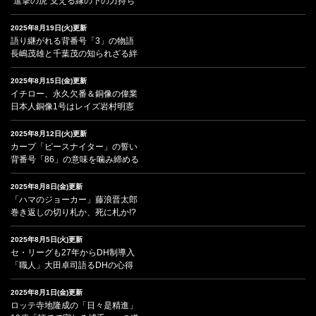
“進撃の虎”支える縁の下の力持ち
2025年8月19日(火)更新
語り継がれる背番号「3」の物語
長嶋茂雄と千葉茂の知られざる絆
2025年8月15日(金)更新
イチロー、永久欠番＆銅像の偉業
日本人銅像1号はレイズ岩村明憲
2025年8月12日(火)更新
カープ「ピースナイター」の誓い
背番号「86」の意味を噛み締める
2025年8月8日(金)更新
「ハマのジョーカー」藤浪晋太郎
巻き返しの切り札か、死に札か!?
2025年8月5日(火)更新
セ・リーグも27年からDH制導入
「職人」大田卓司語るDHの心得
2025年8月1日(金)更新
ロッテ寺地隆成の「日々是精進」