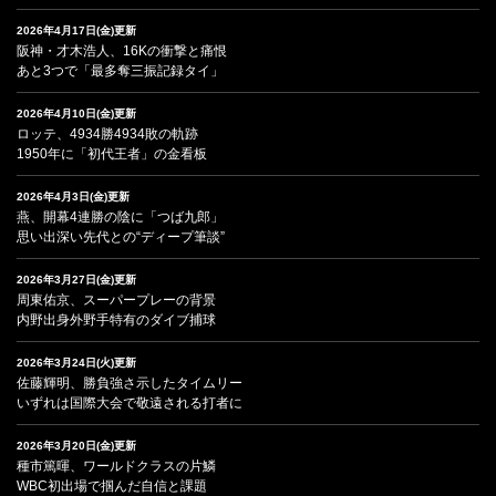
2026年4月17日(金)更新
阪神・才木浩人、16Kの衝撃と痛恨
あと3つで「最多奪三振記録タイ」
2026年4月10日(金)更新
ロッテ、4934勝4934敗の軌跡
1950年に「初代王者」の金看板
2026年4月3日(金)更新
燕、開幕4連勝の陰に「つば九郎」
思い出深い先代との“ディープ筆談”
2026年3月27日(金)更新
周東佑京、スーパープレーの背景
内野出身外野手特有のダイブ捕球
2026年3月24日(火)更新
佐藤輝明、勝負強さ示したタイムリー
いずれは国際大会で敬遠される打者に
2026年3月20日(金)更新
種市篤暉、ワールドクラスの片鱗
WBC初出場で掴んだ自信と課題