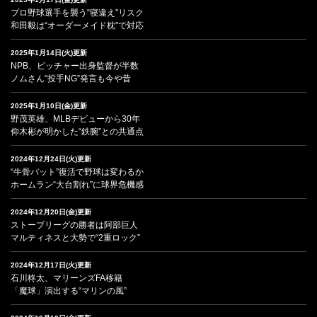
プロ野球選手を襲う“寝違え”リスク
和田毅は“オーダーメイド枕”で対応
2025年1月14日(火)更新
NPB、ピッチャー出身監督が半数
ノムさん“投手NG”発言も今や昔
2025年1月10日(金)更新
野茂英雄、MLBデビューから30年
仰木彬が明かした“鉄腕”との共通点
2024年12月24日(火)更新
“牛骨バット”復活で野球は変わるか
ホームラン“大台割れ”に球界危機感
2024年12月20日(金)更新
ストーブリーグの勝者は阿部巨人
マルティネスと大勢で“2重ロック”
2024年12月17日(火)更新
石川柊太、マリーンズFA移籍
「魔球」演出する“マリンの風”