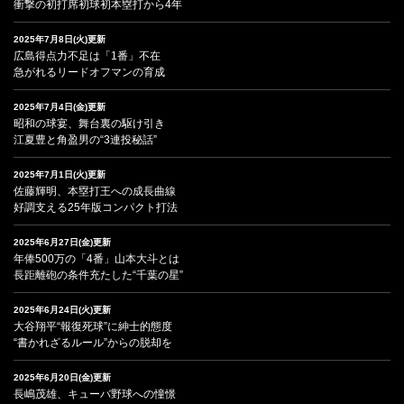
衝撃の初打席初球初本塁打から4年
2025年7月8日(火)更新
広島得点力不足は「1番」不在
急がれるリードオフマンの育成
2025年7月4日(金)更新
昭和の球宴、舞台裏の駆け引き
江夏豊と角盈男の“3連投秘話”
2025年7月1日(火)更新
佐藤輝明、本塁打王への成長曲線
好調支える25年版コンパクト打法
2025年6月27日(金)更新
年俸500万の「4番」山本大斗とは
長距離砲の条件充たした“千葉の星”
2025年6月24日(火)更新
大谷翔平“報復死球”に紳士的態度
“書かれざるルール”からの脱却を
2025年6月20日(金)更新
長嶋茂雄、キューバ野球への憧憬