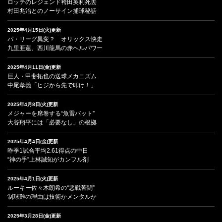
ロッテのレジェンド袴田英利死去
村田兆治とのノーサイン捕球秘話
2025年4月15日(火)更新
パ・リーグ異変？ オリックス快走
九里亜蓮、西川龍馬の赤ヘルパワー
2025年4月11日(金)更新
巨人・甲斐拓也の送球メカニズム
中尾孝義「ヒジから先で叩け！」
2025年4月8日(火)更新
メジャーを席巻する“魚雷バット”
大谷翔平には「必要なし」の根拠
2025年4月4日(金)更新
昨季1試合平均2.61得点の中日
“神の手”上林誠知がカンフル剤
2025年4月1日(火)更新
ルーキー佐々木朗希の“悪戦苦闘”
制球難の理由は技術かメンタルか
2025年3月28日(金)更新