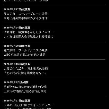
2026年3月27日(金)更新
周東佑京、スーパープレーの背景
内野出身外野手特有のダイブ捕球
2026年3月24日(火)更新
佐藤輝明、勝負強さ示したタイムリー
いずれは国際大会で敬遠される打者に
2026年3月20日(金)更新
種市篤暉、ワールドクラスの片鱗
WBC初出場で掴んだ自信と課題
2026年3月13日(金)更新
大震災から15年、東北楽天の挑戦
「あの時の記憶を風化させない」
2026年3月6日(金)更新
第1回WBC“激動の19日間”の記憶
王貞治の“右腕”が語る苦悩と栄光
2026年2月27日(金)更新
広島の伝統受け継ぐスイッチヒッター