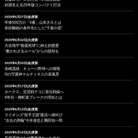
好調支える25年版コンパクト打法
2025年6月27日(金)更新
年俸500万の「4番」山本大斗とは
長距離砲の条件充たした“千葉の星”
2025年6月24日(火)更新
大谷翔平“報復死球”に紳士的態度
“書かれざるルール”からの脱却を
2025年6月20日(金)更新
長嶋茂雄、キューバ野球への憧憬
Gの守護神マルティネスの原風景
2025年6月17日(火)更新
ホークス、交流戦テコに首位戦線へ
6年目・柳町達ブレークの理由とは
2025年6月13日(金)更新
ライオンズ“投手王国”復活へ雄叫び
“左右の両輪”今井達也と隅田知一郎
2025年6月10日(火)更新
長嶋茂雄はなぜ勝負強かったのか