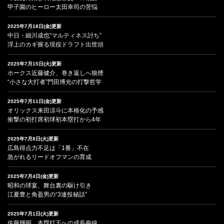
甲子園のヒーロー太田幸司の苦悩
2025年7月18日(金)更新
中日・細川成也“マルティネス討ち”
浮上のカギ握る現役ドラフト出世頭
2025年7月15日(火)更新
ホークス近藤健介、巻き返しへ狼煙
“小さな大打者”門田博光の打撃哲学
2025年7月11日(金)更新
オリックス来田涼斗に本格化の予感
衝撃の初打席初球初本塁打から4年
2025年7月8日(火)更新
広島得点力不足は「1番」不在
急がれるリードオフマンの育成
2025年7月4日(金)更新
昭和の球宴、舞台裏の駆け引き
江夏豊と角盈男の“3連投秘話”
2025年7月1日(火)更新
佐藤輝明、本塁打王への成長曲線