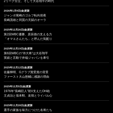
2リーグ分立、そして大谷翔平の時代
2026年1月9日(金)更新
ジャンボ尾崎のゴルフ転向前夜
長嶋茂雄と同質の天賦のオーラ
2025年12月26日(金)更新
第2回WBC優勝、原辰徳の支える力
「オマエさんたち」と呼んだ気配り
2025年12月19日(金)更新
第6回WBCの“侍大将”は大谷翔平
実績と言動で井端ジャパンを牽引
2025年12月12日(金)更新
佐藤輝明、Gグラブ賞受賞の背景
ファースト大山悠輔に感謝の理由
2025年12月5日(金)更新
1976年“長嶋巨人”初V支えたOH砲
王貞治と張本勲、友情とライバル心
2025年11月28日(金)更新
選手の家族を味方につけた名将たち