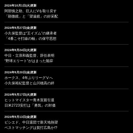
2024年10月1日(火)更新
阿部慎之助、巨人にVを取り戻す
「顕微鏡」と「望遠鏡」の好采配
2024年9月27日(金)更新
小久保監督は“王イズム”の継承者
「4番こそ打線の軸」の保守思想
2024年9月24日(火)更新
中日・立浪和義監督、辞任表明
“野球エリート”がはまった陥穽
2024年9月20日(金)更新
ホークス、4年ぶりリーグⅤへ
小久保裕紀監督と山川穂高の絆
2024年9月17日(火)更新
ヒットマイスター青木宣親引退
日米2723安打は「勇気」の対価
2024年9月13日(金)更新
ビシエド、中日退団で新天地熱望
ベストマッチングは貧打広島か!?