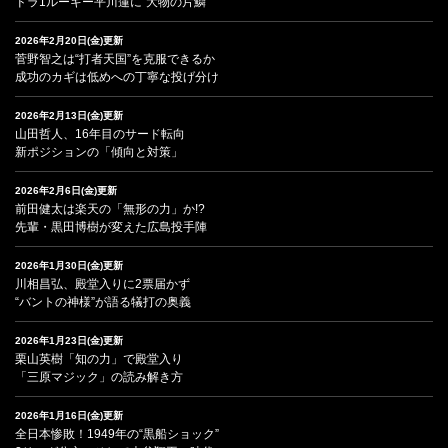
ドラ1ルーキー平川蓮に“大物の片鱗”
2026年2月20日(金)更新
菅野智之は“打者天国”を克服できるか
成功のカギは低めへの丁寧な投げ分け
2026年2月13日(金)更新
山田哲人、16年目のサード転向
新ポジションの「傾向と対策」
2026年2月6日(金)更新
前田健太は楽天の「無形の力」か!?
先輩・黒田博樹が変えた広島投手陣
2026年1月30日(金)更新
川相昌弘、殿堂入りに2票届かず
“バントの神様”が語る犠打の奥義
2026年1月23日(金)更新
栗山英樹「知の力」で殿堂入り
「三原マジック」の読み解き方
2026年1月16日(金)更新
全日本惨敗！1949年の“黒船ショック”