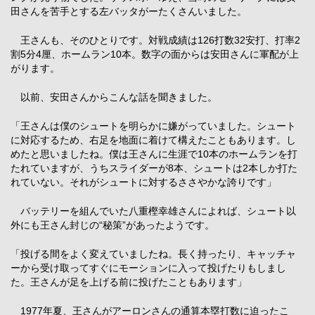
田さんを苦手とする左バッタがーたくさんいました。
王さんも、そのひとりです。対戦成績は126打数32安打、打率2
割5分4厘、ホームラン10本。数字の面からは安田さんに軍配が上
がります。
以前、安田さんからこんな話を聞きました。
「王さんは僕のシュートを明らかに嫌がっていました。シュート
に対応するため、右足を地面に着けて構えたこともあります。し
めたと思いましたね。僕は王さんに生涯で10本のホームランを打
たれていますが、うちスライダーが8本、シュートは2本しか打た
れていない。それがシュートに対するささやかな誇りです」
バッテリーを組んでいた八重樫幸雄さんによれば、シュート以
外にも王さん封じの“秘策”があったようです。
「投げる間をよく変えていましたね。長く持ったり、キャッチャ
ーから受け取ってすぐにモーションに入って投げたりもしまし
た。王さんが足を上げる前に投げたこともあります」
1977年夏、王さんがアーロンさんの通算本塁打数に迫ったこ