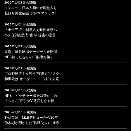
2025年1月28日(火)更新
イチロー、日本人初の米殿堂入り
登録名誕生秘話と“仰木マジック”
2025年1月24日(金)更新
「申告三振」制導入で時間短縮へ
小久保裕紀監督“曲球”提案の是非
2025年1月21日(火)更新
夏場、屋外球場デーゲーム未開催
NPB待ったなしの「酷暑対策」
2025年1月17日(金)更新
プロ野球選手を襲う“寝違え”リスク
和田毅は“オーダーメイド枕”で対応
2025年1月14日(火)更新
NPB、ピッチャー出身監督が半数
ノムさん“投手NG”発言も今や昔
2025年1月10日(金)更新
野茂英雄、MLBデビューから30年
仰木彬が明かした“鉄腕”との共通点