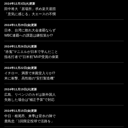
2024年12月3日(火)更新
田中将大「居場所」求め楽天退団
「意気に感じる」大エースの不憫
2024年11月29日(金)更新
日本、台湾に敗れ大会連覇ならず
WBC連覇への課題は継投策か!?
2024年11月26日(火)更新
“赤鬼”マニエルが日本で学んだこと
指名打者で“日米初”MVP受賞の偉業
2024年11月22日(金)更新
イチロー、満票で米殿堂入りか!?
米に衝撃、高性能の“安打製造機”
2024年11月19日(火)更新
広島、リベンジのカギは新外国人
失敗した場合は“補正予算”で対応
2024年11月15日(金)更新
中日・根尾昂、来季は背水の陣で
鹿島忠「1回限定投球で活路を」