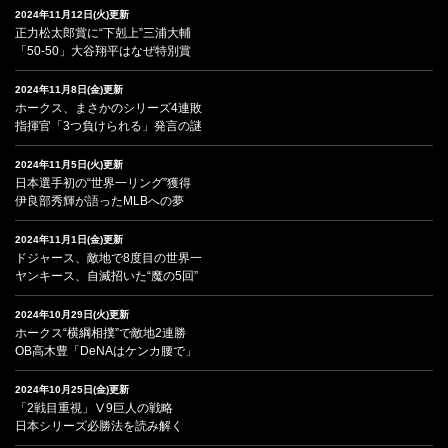
2024年11月12日(火)更新
正力松太郎賞に“下剋上”三浦大輔
「50-50」大谷翔平はなぜ特別賞
2024年11月8日(金)更新
ホークス、まさかのシリーズ4連敗
指揮官「3つ負けられる」発言の謎
2024年11月5日(火)更新
日本選手初の“世界一リング”獲得
伊良部秀輝が語ったMLBへの夢
2024年11月1日(金)更新
ドジャース、敵地で8度目の世界一
ヤンキース、自滅招いた“魔の5回”
2024年10月29日(火)更新
ホークス“横綱相撲”で敵地2連勝
OB高木豊「DeNAはケンカ腰で」
2024年10月25日(金)更新
「2戦目重視」Ⅴ9巨人の戦略
日本シリーズ必勝法を読み解く