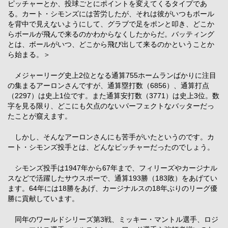
ピッチャーとか、投球ごとにポイントを変えてくるタイプであ
る。カート・シモンズには苦労したが、それは彼がいつもボール
を背中で見えないようにして、グラブで足をポンと叩き、どこか
らボールが飛んで来るのかわからなくしたからだ。バッティング
とは、ボールがいつ、どこから飛び出して来るのかということか
ら始まる。＞
メジャーリーグ史上2位となる通算755ホームランばかりに注目
の集まるアーロンさんですが、通算塁打数（6856）、通算打点
（2297）は史上1位です。また通算安打数（3771）は史上3位。数
字を見る限り、どこにも欠点のないパーフェクトなバッターだっ
たことが窺えます。
しかし、そんなアーロンさんにも苦手がいたというのです。カ
ート・シモンズ投手とは、どんなピッチャーだったのでしょう。
シモンズ投手は1947年から67年まで、フィリーズやカージナル
スなどで活躍したサウスポーで、通算193勝（183敗）をあげてい
ます。64年には18勝をあげ、カージナルスの18年ぶりのリーグ優
勝に貢献しています。
同年のワールドシリーズ第3戦、ミッキー・マントル選手、ロジ