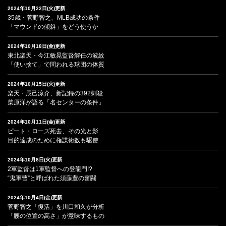
2024年10月22日(火)更新
35歳・菅野智之、MLB成功の条件
「マウンドの傾斜」をどう使うか
2024年10月18日(金)更新
東北楽天・今江敏晃監督解任の波紋
「使い捨て」で問われる球団の体質
2024年10月15日(火)更新
楽天・辰己涼介、新記録の392刺殺
柴原洋が語る「名センターの条件」
2024年10月11日(金)更新
ピート・ローズ死去、その光と影
目的達成のために権謀術数も駆使
2024年10月8日(火)更新
2軍監督は1軍監督への登龍門!?
“鬼軍曹”と呼ばれた須藤豊の奮闘
2024年10月4日(金)更新
菅野智之「復活」を川口和久が分析
「腰の位置の高さ」が意味するもの