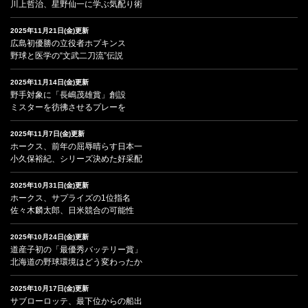
川上哲治、星野仙一に学ぶ気配り術
2025年11月21日(金)更新
広島初優勝の立役者ホプキンス
野球と医学の“文武二刀流”伝説
2025年11月14日(金)更新
野手対象に「長嶋茂雄賞」創設
ミスターを彷彿させるプレーを
2025年11月7日(金)更新
ホークス、前年の屈辱晴らす日本一
小久保裕紀、シリーズ決めた好采配
2025年10月31日(金)更新
ホークス、サプライズの1位指名
佐々木麟太郎、日米競合の可能性
2025年10月24日(金)更新
道産子初の「最優秀バッテリー賞」
北海道の野球環境はどう変わったか
2025年10月17日(金)更新
サブローロッテ、最下位からの船出