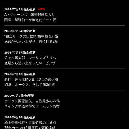
2026年7月31日(金)更新
NEW
A・ジョーンズ、米野球殿堂入り
闘将・星野仙一が称えたチーム愛
2026年7月24日(金)更新
“独立リーグの出世頭”角中勝也引退
底辺から這い上がり、首位打者2度
2026年7月17日(金)更新
佐々木麟太郎、マーリンズ入りへ
底辺から這い上がったM・ピアザ
2026年7月10日(金)更新
豪打・佐々木麟太郎に3つの選択肢
MLB、ホークス、そして第3の道
2026年7月3日(金)更新
ホークス栗原陵矢、自己最多の22号
スイング軌道体得でホームラン急増
2026年6月26日(金)更新
橋上秀樹代行と古葉竹識の共通点
75年カープは3指揮官で悲願達成