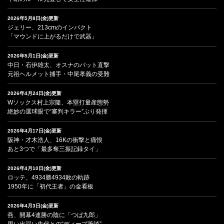
2026年5月8日(金)更新
ジェリー、213cmのインパクト
「マウンドに上がるだけで武器」
2026年5月1日(金)更新
中日・石伊雄太、オスナのバット直撃
元祖ヘルメット捕手・中尾孝義の受難
2026年4月24日(金)更新
Wソックス村上宗隆、本塁打量産態勢
絶妙の選球眼で“審判キラー”ぶり発揮
2026年4月17日(金)更新
阪神・才木浩人、16Kの衝撃と痛恨
あと3つで「最多奪三振記録タイ」
2026年4月10日(金)更新
ロッテ、4934勝4934敗の軌跡
1950年に「初代王者」の金看板
2026年4月3日(金)更新
燕、開幕4連勝の陰に「つば九郎」
思い出深い先代との“ディープ筆談”