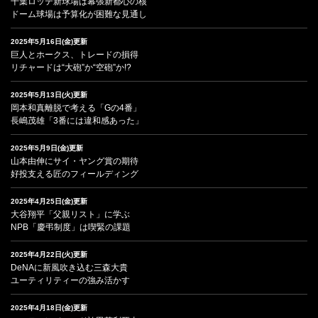
千葉ロッテ新球場は幕張新都心の核
ドーム球場は予算化が困難な見通し
2025年5月16日(金)更新
巨人とホークス、トレードの損得
リチャードは“大砲”か“空砲”か!?
2025年5月13日(火)更新
岡本和真離脱で考える「Gの4番」
長嶋茂雄「3番には違和感あった」
2025年5月9日(金)更新
山本由伸にサイ・ヤング賞の期待
好投支える匠のフィールディング
2025年4月25日(金)更新
大谷翔平「父親リスト」に学ぶ
NPB「慶弔制度」は喫緊の課題
2025年4月22日(火)更新
DeNAに新風吹き込む三森大貴
ユーティリティーの強み活かす
2025年4月18日(金)更新