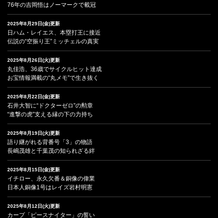
76年の吉岡悟はノーマークで載冠
2025年8月29日(金)更新
日ハム・レイエス、本塁打王に接近
伝説の“空振り王”ミッチェルの真実
2025年8月26日(火)更新
丸佳浩、36歳でサイクルヒット達成
お宝情報満載の“丸メモ”で生き抜く
2025年8月22日(金)更新
石井大智に“ドクターゼロ”の勲章
“進撃の虎”支える縁の下の力持ち
2025年8月19日(火)更新
語り継がれる背番号「3」の物語
長嶋茂雄と千葉茂の知られざる絆
2025年8月15日(金)更新
イチロー、永久欠番＆銅像の偉業
日本人銅像1号はレイズ岩村明憲
2025年8月12日(火)更新
カープ「ピースナイター」の誓い