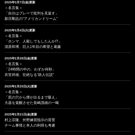
2025年3月7日(金)更新
＜名言集＞
「自分はプレーで批判を見返す」
新庄剛志の“アメリカンドリーム”
2025年3月4日(火)更新
＜名言集＞
「ホンマ、人殺しでもしたんか!?」
清原和博、巨人1年目の希望と葛藤
2025年2月28日(金)更新
＜名言集＞
「24時間の中の、わずか何秒」
衣笠祥雄、壮絶なる“鉄人伝説”
2025年2月25日(火)更新
＜名言集＞
「尻の穴から煙が出るまで吸え」
大器を覚醒させた長嶋茂雄の一喝
2025年2月21日(金)更新
村上宗隆、外野練習指示の背景
チーム事情と本人の利得も考慮