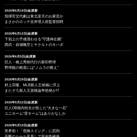
2026年6月19日(金)更新
指揮官交代劇は東北楽天のお家芸か
まさかのロッテ吉井理人前監督招聘
2026年6月12日(金)更新
下剋上の予感漂わせる“守護神左腕”
西武・岩城颯空とヤクルトのキハダ
2026年6月5日(金)更新
巨人・橋上秀樹代行の新ID野球
野球観の根底には“ノムラの教え”
2026年5月29日(金)更新
村上宗隆、MLB新人王候補に浮上
またぞろ新人王資格論争勃発か!?
2026年5月22日(金)更新
巨人OB堀内恒夫が投じた“大きな一石”
ユニホーム“背ネーム”はありかなしか
2026年5月15日(金)更新
世界初！「危険スイング」に罰則
不断のルール見直しで安全性確保