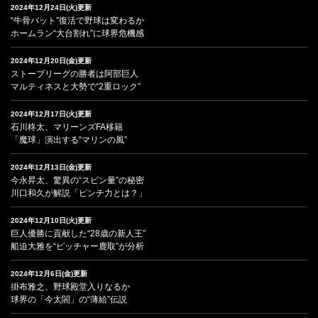
2024年12月24日(火)更新
“牛骨バット”復活で野球は変わるか
ホームラン“大台割れ”に球界危機感
2024年12月20日(金)更新
ストーブリーグの勝者は阿部巨人
マルティネスと大勢で“2重ロック”
2024年12月17日(火)更新
石川柊太、マリーンズFA移籍
「魔球」演出する“マリンの風”
2024年12月13日(金)更新
今永昇太、驚異の“スピン量”の秘密
川口和久が解説「ピンチ力とは？」
2024年12月10日(火)更新
巨人優勝に貢献した“28歳の新人王”
船迫大雅を“ピッチャー鹿取”が分析
2024年12月6日(金)更新
掛布雅之、野球殿堂入りなるか
球界の「今太閤」の“薄給”伝説