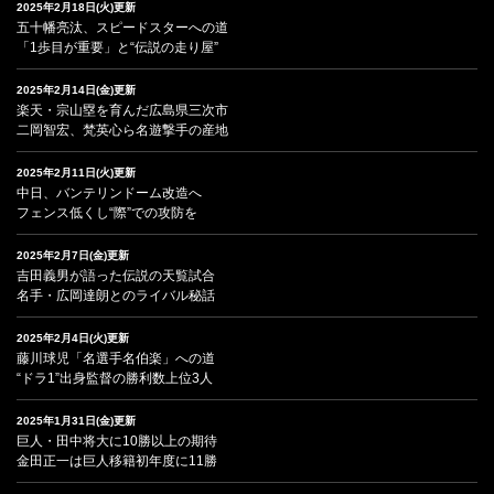
2025年2月18日(火)更新
五十幡亮汰、スピードスターへの道
「1歩目が重要」と“伝説の走り屋”
2025年2月14日(金)更新
楽天・宗山塁を育んだ広島県三次市
二岡智宏、梵英心ら名遊撃手の産地
2025年2月11日(火)更新
中日、バンテリンドーム改造へ
フェンス低くし“際”での攻防を
2025年2月7日(金)更新
吉田義男が語った伝説の天覧試合
名手・広岡達朗とのライバル秘話
2025年2月4日(火)更新
藤川球児「名選手名伯楽」への道
“ドラ1”出身監督の勝利数上位3人
2025年1月31日(金)更新
巨人・田中将大に10勝以上の期待
金田正一は巨人移籍初年度に11勝