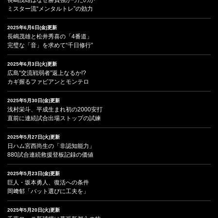
ミスター流“メンタルトレ”の効力
2025年6月6日(金)更新
長嶋茂雄と松井秀喜の「4番道」
完璧な「音」を求めて“千日修行”
2025年6月3日(火)更新
広島“交流戦弱者”返上なるか!?
カギ握るファビアンとモンテロ
2025年5月30日(金)更新
浅村栄斗、平成生まれ初の2000安打
直前に連続試合出場ストップの試練
2025年5月27日(火)更新
日ハム宮西尚生の「非認知能力」
880試合連続救援登板記録の価値
2025年5月23日(金)更新
巨人・坂本勇人、復活への条件
岡﨑郁「バット選びに工夫を」
2025年5月20日(火)更新