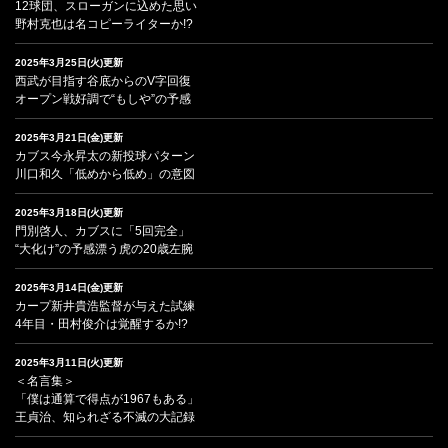
12球団、スローガンに込めた思い
野村克也は名コピーライターか!?
2025年3月25日(火)更新
西武が目指す谷底からのV字回復
オープン戦好調で“もしや”の予感
2025年3月21日(金)更新
カブス今永昇太の新投球パターン
川口和久「低めから低め」の意図
2025年3月18日(火)更新
門別啓人、カブスに「5回完全」
“大化け”の予感漂う虎の20歳左腕
2025年3月14日(金)更新
カープ新井貴浩監督が与えた試練
4年目・田村俊介は覚醒するか!?
2025年3月11日(火)更新
＜名言集＞
「僕は通算で得点が1967もある」
王貞治、知られざる不滅の大記録