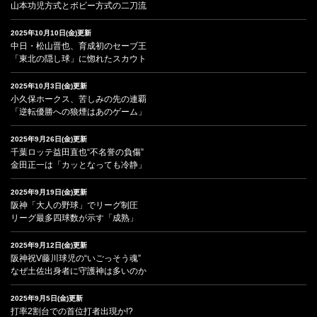
山本功児方式とボビー方式の二刀流
2025年10月10日(金)更新
中日・松山晋也、育成初のセーブ王
「東北の隠し球」に惚れたスカウト
2025年10月3日(金)更新
小久保ホークス、苦しみの先の連覇
「逆転優勝への狼煙はあのゲーム」
2025年9月26日(金)更新
千葉ロッテ益田直也“不名誉の負傷”
金田正一は「カッとなっても冷静」
2025年9月19日(金)更新
阪神「大人の野球」でリーグ制圧
リーグ最多四球数が示す「成熟」
2025年9月12日(金)更新
阪神祝V藤川球児の“いごっそう魂”
なぜ土佐出身者に守護神は多いのか
2025年9月5日(金)更新
打率2割台での首位打者出現か!?