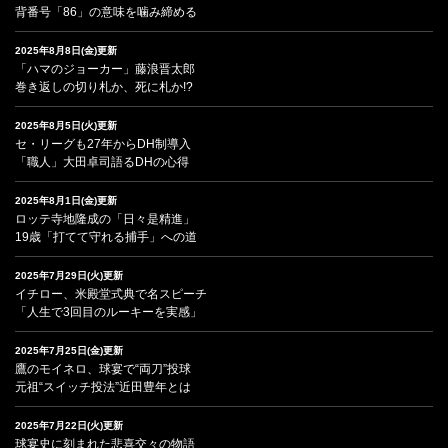
背番号「86」の意味を噛み締める
2025年8月8日(金)更新
「ハマのジョーカー」藤浪晋太郎
巻き返しの切り札か、死に札か!?
2025年8月5日(火)更新
セ・リーグも27年からDH制導入
「職人」大田卓司語るDHの心得
2025年8月1日(金)更新
ロッテ寺地隆成の「日々是精進」
19歳「打てて守れる捕手」への道
2025年7月29日(火)更新
イチロー、米殿堂式典で名スピーチ
「人生で3回目のルーキーを実感」
2025年7月25日(金)更新
鷹のモイネロ、球宴で“両刀”投球
元祖“スイッチ投法”近田豊年とは
2025年7月22日(火)更新
球宴史に刻まれた悲喜交々の物語