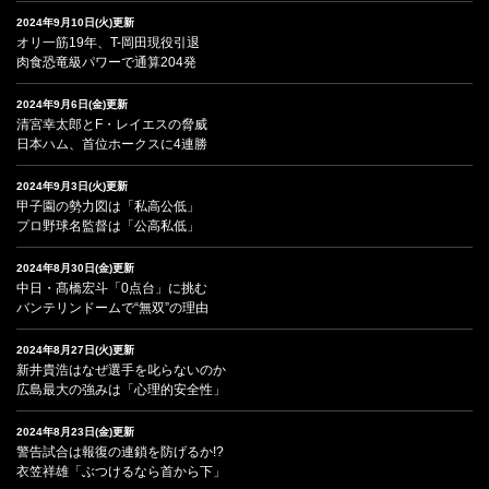
2024年9月10日(火)更新
オリ一筋19年、T-岡田現役引退
肉食恐竜級パワーで通算204発
2024年9月6日(金)更新
清宮幸太郎とF・レイエスの脅威
日本ハム、首位ホークスに4連勝
2024年9月3日(火)更新
甲子園の勢力図は「私高公低」
プロ野球名監督は「公高私低」
2024年8月30日(金)更新
中日・髙橋宏斗「0点台」に挑む
バンテリンドームで“無双”の理由
2024年8月27日(火)更新
新井貴浩はなぜ選手を叱らないのか
広島最大の強みは「心理的安全性」
2024年8月23日(金)更新
警告試合は報復の連鎖を防げるか!?
衣笠祥雄「ぶつけるなら首から下」