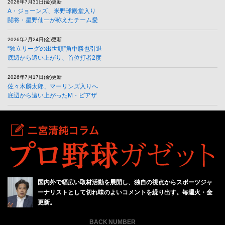
2026年7月31日(金)更新
A・ジョーンズ、米野球殿堂入り
闘将・星野仙一が称えたチーム愛
2026年7月24日(金)更新
“独立リーグの出世頭”角中勝也引退
底辺から這い上がり、首位打者2度
2026年7月17日(金)更新
佐々木麟太郎、マーリンズ入りへ
底辺から這い上がったM・ピアザ
国内外で幅広い取材活動を展開し、独自の視点からスポーツジャ
ーナリストとして切れ味のよいコメントを繰り出す。毎週火・金
更新。
BACK NUMBER