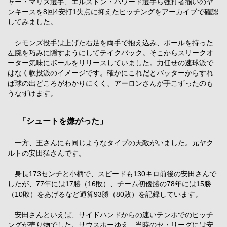
ャー・マリス選手、エルストン・ハワード選手ら強打者揃いのヤ
ンキースを8回4安打1失点に抑えたピッチングをアーカイブで確認
してみました。
シモンズ投手は上げた右足を両手で抱え込み、ボールを持った
左腕を巧みに隠すようにしてテイクバック。そこからスリークオ
ーター気味にボールをリリースしていました。力任せの速球派で
はなく軟投派のイメージです。確かにこれだとバッターからすれ
ば球の出どころがわかりにくく、アーロンさんが手こずったのも
うなずけます。
「シュートを嫌がった」
一方、王さんにも同じようなタイプの天敵がいました。元ヤク
ルトの安田猛さんです。
身長173センチと小柄で、スピードも130キロ前後の安田さんで
したが、77年には17勝（16敗）、チーム初優勝の78年には15勝
（10敗）をあげるなど通算93勝（80敗）を記録しています。
安田さんといえば、サイドハンドからの速いテンポでのピッチ
ングが売り物でした。サウスポーゆえ、当時のセ・リーグには安