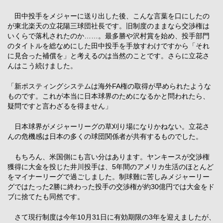
田中投手をメジャーに送り出した後、こんな言葉を口にしたの
が東北楽天の立花陽三球団社長です。旧制度のままなら交渉権は
いくらで落札されたのか……。最多勝や沢村賞を始め、投手部門
のタイトルを総なめにした田中投手を手放すわけですから「それ
に見合った補償を」と考えるのは当然のことです。さらに立花さ
んはこう続けました。
「新ポスティングシステムは海外FA権の取得が早められたような
ものです。これが本当に日本球界のためになるかと問われたら、
疑問ですと言わざるを得ません」
日本球界がメジャーリーグの草刈り場になりかねない。立花さ
んの危機感は日本の多くの球団関係者が共有するものでした。
もちろん、米国側にも言い分はあります。ヤンキースが交渉権
獲得に大金を投じた井川投手は、5年間のアメリカ生活のほとんど
をマイナーリーグで過ごしました。制球難に苦しみメジャーリー
グではたった2勝に終わった投手の交渉権が約30億円では大金をド
ブに捨てたも同然です。
さて現行制度は今年10月31日に有効期限の3年を迎えましたが、