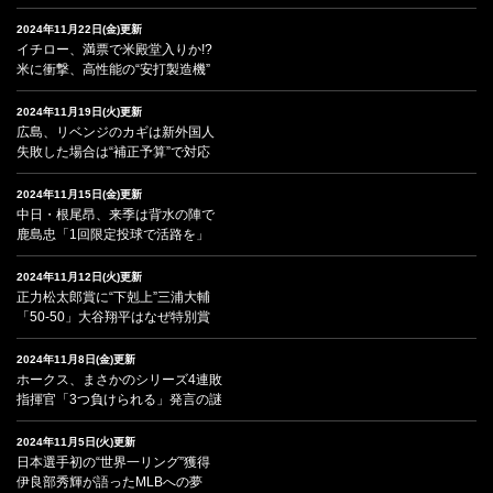
2024年11月22日(金)更新
イチロー、満票で米殿堂入りか!?
米に衝撃、高性能の“安打製造機”
2024年11月19日(火)更新
広島、リベンジのカギは新外国人
失敗した場合は“補正予算”で対応
2024年11月15日(金)更新
中日・根尾昂、来季は背水の陣で
鹿島忠「1回限定投球で活路を」
2024年11月12日(火)更新
正力松太郎賞に“下剋上”三浦大輔
「50-50」大谷翔平はなぜ特別賞
2024年11月8日(金)更新
ホークス、まさかのシリーズ4連敗
指揮官「3つ負けられる」発言の謎
2024年11月5日(火)更新
日本選手初の“世界一リング”獲得
伊良部秀輝が語ったMLBへの夢