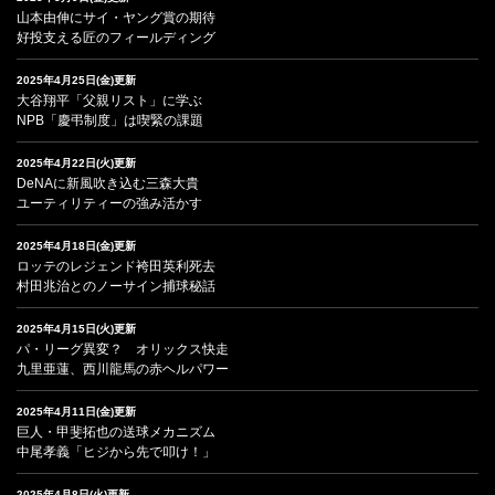
山本由伸にサイ・ヤング賞の期待
好投支える匠のフィールディング
2025年4月25日(金)更新
大谷翔平「父親リスト」に学ぶ
NPB「慶弔制度」は喫緊の課題
2025年4月22日(火)更新
DeNAに新風吹き込む三森大貴
ユーティリティーの強み活かす
2025年4月18日(金)更新
ロッテのレジェンド袴田英利死去
村田兆治とのノーサイン捕球秘話
2025年4月15日(火)更新
パ・リーグ異変？ オリックス快走
九里亜蓮、西川龍馬の赤ヘルパワー
2025年4月11日(金)更新
巨人・甲斐拓也の送球メカニズム
中尾孝義「ヒジから先で叩け！」
2025年4月8日(火)更新