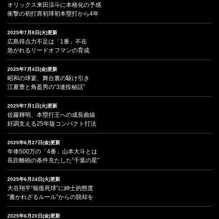
オリックス来田涼斗に本格化の予感
衝撃の初打席初球初本塁打から4年
2025年7月8日(火)更新
広島得点力不足は「1番」不在
急がれるリードオフマンの育成
2025年7月4日(金)更新
昭和の球宴、舞台裏の駆け引き
江夏豊と角盈男の“3連投秘話”
2025年7月1日(火)更新
佐藤輝明、本塁打王への成長曲線
好調支える25年版コンパクト打法
2025年6月27日(金)更新
年俸500万の「4番」山本大斗とは
長距離砲の条件充たした“千葉の星”
2025年6月24日(火)更新
大谷翔平“報復死球”に紳士的態度
“書かれざるルール”からの脱却を
2025年6月20日(金)更新