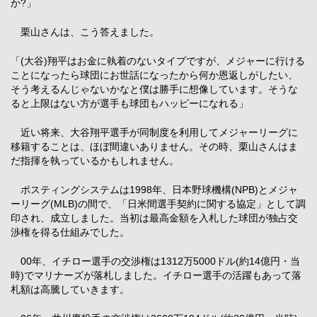
か?」
栗山さんは、こう答えました。
「(大谷)翔平はお金に執着のないタイプですが、メジャーに行ける
ことになったら球団にお世話になったから何か恩返しがしたい、
そう考えるんじゃないかなと僕は勝手に想像しています。そうな
ると上限はない方が選手も球団もハッピーになれる」
近い将来、大谷翔平選手が同制度を利用してメジャーリーグに
移籍することは、ほぼ間違いありません。その時、栗山さんはま
だ指揮を執っているかもしれません。
ポスティングシステムは1998年、日本野球機構(NPB)とメジャ
ーリーグ(MLB)の間で、「日米間選手契約に関する協定」として調
印され、成立しました。当初は最高金額を入札した球団が独占交
渉権を得る仕組みでした。
00年、イチロー選手の交渉権は1312万5000ドル(約14億円・当
時)でマリナーズが落札しました。イチロー選手の活躍もあって落
札額は高騰していきます。