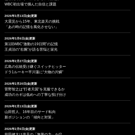
WBC初出場で掴んだ自信と課題
2026年3月13日(金)更新
大震災から15年、東北楽天の挑戦
「あの時の記憶を風化させない」
2026年3月6日(金)更新
第1回WBC“激動の19日間”の記憶
王貞治の“右腕”が語る苦悩と栄光
2026年2月27日(金)更新
広島の伝統受け継ぐスイッチヒッター
ドラ1ルーキー平川蓮に“大物の片鱗”
2026年2月20日(金)更新
菅野智之は“打者天国”を克服できるか
成功のカギは低めへの丁寧な投げ分け
2026年2月13日(金)更新
山田哲人、16年目のサード転向
新ポジションの「傾向と対策」
2026年2月6日(金)更新
前田健太は楽天の「無形の力」か!?