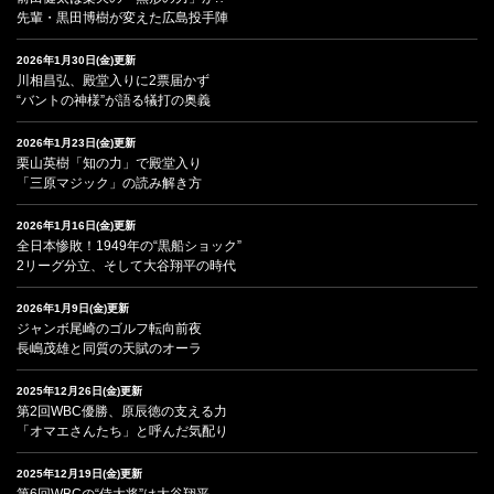
先輩・黒田博樹が変えた広島投手陣
2026年1月30日(金)更新
川相昌弘、殿堂入りに2票届かず
“バントの神様”が語る犠打の奥義
2026年1月23日(金)更新
栗山英樹「知の力」で殿堂入り
「三原マジック」の読み解き方
2026年1月16日(金)更新
全日本惨敗！1949年の“黒船ショック”
2リーグ分立、そして大谷翔平の時代
2026年1月9日(金)更新
ジャンボ尾崎のゴルフ転向前夜
長嶋茂雄と同質の天賦のオーラ
2025年12月26日(金)更新
第2回WBC優勝、原辰徳の支える力
「オマエさんたち」と呼んだ気配り
2025年12月19日(金)更新
第6回WBCの“侍大将”は大谷翔平