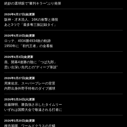
絶妙の選球眼で“審判キラー”ぶり発揮
2026年4月17日(金)更新
阪神・才木浩人、16Kの衝撃と痛恨
あと3つで「最多奪三振記録タイ」
2026年4月10日(金)更新
ロッテ、4934勝4934敗の軌跡
1950年に「初代王者」の金看板
2026年4月3日(金)更新
燕、開幕4連勝の陰に「つば九郎」
思い出深い先代との“ディープ筆談”
2026年3月27日(金)更新
周東佑京、スーパープレーの背景
内野出身外野手特有のダイブ捕球
2026年3月24日(火)更新
佐藤輝明、勝負強さ示したタイムリー
いずれは国際大会で敬遠される打者に
2026年3月20日(金)更新
種市篤暉、ワールドクラスの片鱗