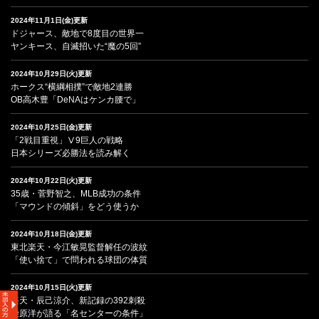
2024年11月1日(金)更新
ドジャース、敵地で8度目の世界一
ヤンキース、自滅招いた“魔の5回”
2024年10月29日(火)更新
ホークス“横綱相撲”で敵地2連勝
OB高木豊「DeNAはケンカ腰で」
2024年10月25日(金)更新
「2戦目重視」Ⅴ9巨人の戦略
日本シリーズ必勝法を読み解く
2024年10月22日(火)更新
35歳・菅野智之、MLB成功の条件
「マウンドの傾斜」をどう使うか
2024年10月18日(金)更新
東北楽天・今江敏晃監督解任の波紋
「使い捨て」で問われる球団の体質
2024年10月15日(火)更新
楽天・辰己涼介、新記録の392刺殺
柴原洋が語る「名センターの条件」