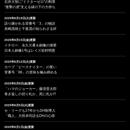
石井大智に“ドクターゼロ”の勲章
“進撃の虎”支える縁の下の力持ち
2025年8月19日(火)更新
語り継がれる背番号「3」の物語
長嶋茂雄と千葉茂の知られざる絆
2025年8月15日(金)更新
イチロー、永久欠番＆銅像の偉業
日本人銅像1号はレイズ岩村明憲
2025年8月12日(火)更新
カープ「ピースナイター」の誓い
背番号「86」の意味を噛み締める
2025年8月8日(金)更新
「ハマのジョーカー」藤浪晋太郎
巻き返しの切り札か、死に札か!?
2025年8月5日(火)更新
セ・リーグも27年からDH制導入
「職人」大田卓司語るDHの心得
2025年8月1日(金)更新