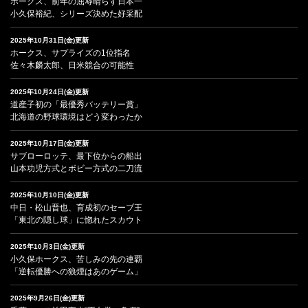
ホークス、前年の屈辱晴らす日本一
小久保裕紀、シリーズ決めた好采配
2025年10月31日(金)更新
ホークス、サプライズの1位指名
佐々木麟太郎、日米競合の可能性
2025年10月24日(金)更新
道産子初の「最優秀バッテリー賞」
北海道の野球環境はどう変わったか
2025年10月17日(金)更新
サブローロッテ、最下位からの船出
山本功児方式とボビー方式の二刀流
2025年10月10日(金)更新
中日・松山晋也、育成初のセーブ王
「東北の隠し球」に惚れたスカウト
2025年10月3日(金)更新
小久保ホークス、苦しみの先の連覇
「逆転優勝への狼煙はあのゲーム」
2025年9月26日(金)更新