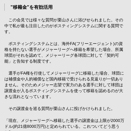
"移籍金"を有効活用
この会見では様々な質問が栗山さんに浴びせられました。その
中で私が最も注目したのがポスティングシステムに関する質問で
す。
ポスティングシステムとは、海外FA(フリーエージェント)の資
格を持たない選手がメジャーリーグへ移籍を希望した場合、所属
球団がそれを認めて、メジャーリーグ各球団に対して「契約可
能」と告知する制度です。
選手がFA権を行使してメジャーリーグに移籍した場合、球団に
は補償金や人的補償など国内移籍で受けられる見返りが一切あり
ません。そのためメジャー志望で実力のある選手に対して球団は
譲渡金が入るポスティングシステムを使って移籍を認めるのが大
きな流れとなっています。
その譲渡金を巡る質問が栗山さんに投げかけられました。
「現在、メジャーリーグへ移籍した選手の譲渡金は上限が2000万
ドル(約21億8000万円)と定められている。これついてどう思う