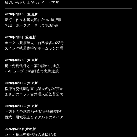
底辺から這い上がったM・ピアザ
2026年7月10日(金)更新
豪打・佐々木麟太郎に3つの選択肢
MLB、ホークス、そして第3の道
2026年7月3日(金)更新
ホークス栗原陵矢、自己最多の22号
スイング軌道体得でホームラン急増
2026年6月26日(金)更新
橋上秀樹代行と古葉竹識の共通点
75年カープは3指揮官で悲願達成
2026年6月19日(金)更新
指揮官交代劇は東北楽天のお家芸か
まさかのロッテ吉井理人前監督招聘
2026年6月12日(金)更新
下剋上の予感漂わせる“守護神左腕”
西武・岩城颯空とヤクルトのキハダ
2026年6月5日(金)更新
巨人・橋上秀樹代行の新ID野球