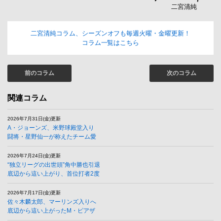
二宮清純
二宮清純コラム、シーズンオフも毎週火曜・金曜更新！
コラム一覧はこちら
前のコラム
次のコラム
関連コラム
2026年7月31日(金)更新
A・ジョーンズ、米野球殿堂入り
闘将・星野仙一が称えたチーム愛
2026年7月24日(金)更新
“独立リーグの出世頭”角中勝也引退
底辺から這い上がり、首位打者2度
2026年7月17日(金)更新
佐々木麟太郎、マーリンズ入りへ
底辺から這い上がったM・ピアザ