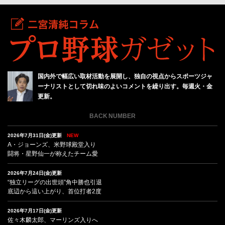
国内外で幅広い取材活動を展開し、独自の視点からスポーツジャ
ーナリストとして切れ味のよいコメントを繰り出す。毎週火・金
更新。
BACK NUMBER
2026年7月31日(金)更新
NEW
A・ジョーンズ、米野球殿堂入り
闘将・星野仙一が称えたチーム愛
2026年7月24日(金)更新
“独立リーグの出世頭”角中勝也引退
底辺から這い上がり、首位打者2度
2026年7月17日(金)更新
佐々木麟太郎、マーリンズ入りへ