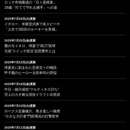
ロッテ寺地隆成の「日々是精進」
19歳「打てて守れる捕手」への道
2025年7月29日(火)更新
イチロー、米殿堂式典で名スピーチ
「人生で3回目のルーキーを実感」
2025年7月25日(金)更新
鷹のモイネロ、球宴で“両刀”投球
元祖“スイッチ投法”近田豊年とは
2025年7月22日(火)更新
球宴史に刻まれた悲喜交々の物語
甲子園のヒーロー太田幸司の苦悩
2025年7月18日(金)更新
中日・細川成也“マルティネス討ち”
浮上のカギ握る現役ドラフト出世頭
2025年7月15日(火)更新
ホークス近藤健介、巻き返しへ狼煙
“小さな大打者”門田博光の打撃哲学
2025年7月11日(金)更新