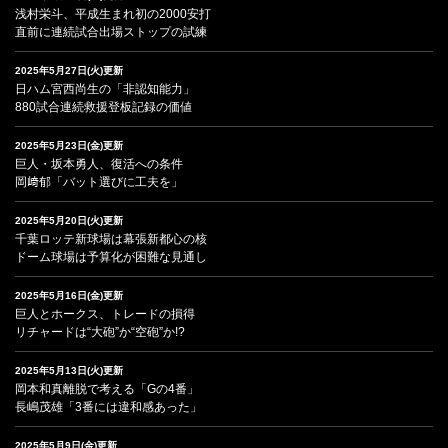
浅村栄斗、平成生まれ初の2000安打
直前に連続試合出場ストップの試練
2025年5月27日(火)更新
日ハム宮西尚生の「非認知能力」
880試合連続救援登板記録の価値
2025年5月23日(金)更新
巨人・坂本勇人、復活への条件
岡﨑郁「バット選びに工夫を」
2025年5月20日(火)更新
千葉ロッテ新球場は幕張新都心の核
ドーム球場は予算化が困難な見通し
2025年5月16日(金)更新
巨人とホークス、トレードの損得
リチャードは“大砲”か“空砲”か!?
2025年5月13日(火)更新
岡本和真離脱で考える「Gの4番」
長嶋茂雄「3番には違和感あった」
2025年5月9日(金)更新