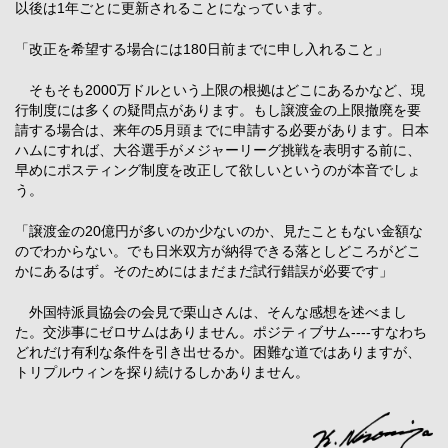
以後は1年ごとに更新されることになっています。
「改正を希望する場合には180日前までに申し入れること」
そもそも2000万ドルという上限の根拠はどこにあるかなど、現
行制度には多くの疑問点があります。もし譲渡金の上限撤廃を要
請する場合は、来年の5月頭までに申請する必要があります。日本
ハムにすれば、大谷選手がメジャーリーグ挑戦を表明する前に、
早めにポスティング制度を改正して欲しいというのが本音でしょ
う。
「譲渡金の20億円が多いのか少ないのか、見たこともない金額な
のでわからない。でも日米双方が納得できる落としどころがどこ
かにあるはず。そのためにはまだまだ試行錯誤が必要です」
外国特派員協会の会見で栗山さんは、そんな感想を述べまし
た。交渉事にゼロサムはありません。ポジティブサム----すなわち
どれだけ有利な条件を引き出せるか。困難な道ではありますが、
トリプルウィンを探り続けるしかありません。