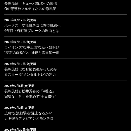
長嶋茂雄、キューバ野球への憧憬
Gの守護神マルティネスの原風景
2025年6月17日(火)更新
ホークス、交流戦テコに首位戦線へ
6年目・柳町達ブレークの理由とは
2025年6月13日(金)更新
ライオンズ“投手王国”復活へ雄叫び
“左右の両輪”今井達也と隅田知一郎
2025年6月10日(火)更新
長嶋茂雄はなぜ勝負強かったのか
ミスター流“メンタルトレ”の効力
2025年6月6日(金)更新
長嶋茂雄と松井秀喜の「4番道」
完璧な「音」を求めて“千日修行”
2025年6月3日(火)更新
広島“交流戦弱者”返上なるか!?
カギ握るファビアンとモンテロ
2025年5月30日(金)更新