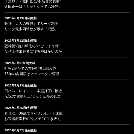
千葉ロッテ益田直也“不名誉の負傷”
金田正一は「カッとなっても冷静」
2025年9月19日(金)更新
阪神「大人の野球」でリーグ制圧
リーグ最多四球数が示す「成熟」
2025年9月12日(金)更新
阪神祝V藤川球児の“いごっそう魂”
なぜ土佐出身者に守護神は多いのか
2025年9月5日(金)更新
打率2割台での首位打者出現か!?
76年の吉岡悟はノーマークで載冠
2025年8月29日(金)更新
日ハム・レイエス、本塁打王に接近
伝説の“空振り王”ミッチェルの真実
2025年8月26日(火)更新
丸佳浩、36歳でサイクルヒット達成
お宝情報満載の“丸メモ”で生き抜く
2025年8月22日(金)更新