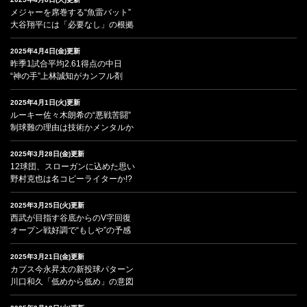
メジャーを席巻する“魚雷バット”
大谷翔平には「必要なし」の根拠
2025年4月4日(金)更新
昨季1試合平均2.61得点の中日
“神の手”上林誠知がカンフル剤
2025年4月1日(火)更新
ルーキー佐々木朗希の“悪戦苦闘”
制球難の理由は技術かメンタルか
2025年3月28日(金)更新
12球団、スローガンに込めた思い
野村克也は名コピーライターか!?
2025年3月25日(火)更新
西武が目指す谷底からのV字回復
オープン戦好調で“もしや”の予感
2025年3月21日(金)更新
カブス今永昇太の新投球パターン
川口和久「低めから低め」の意図