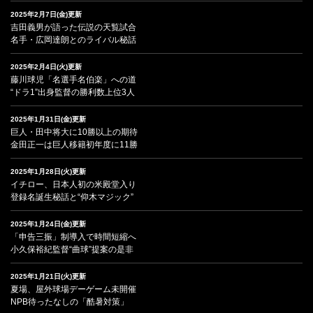
2025年2月7日(金)更新
吉田義男が語った伝説の天覧試合
名手・広岡達朗とのライバル秘話
2025年2月4日(火)更新
藤川球児「名選手名伯楽」への道
“ドラ1”出身監督の勝利数上位3人
2025年1月31日(金)更新
巨人・田中将大に10勝以上の期待
金田正一は巨人移籍初年度に11勝
2025年1月28日(火)更新
イチロー、日本人初の米殿堂入り
登録名誕生秘話と“仰木マジック”
2025年1月24日(金)更新
「申告三振」制導入で時間短縮へ
小久保裕紀監督“曲球”提案の是非
2025年1月21日(火)更新
夏場、屋外球場デーゲーム未開催
NPB待ったなしの「酷暑対策」