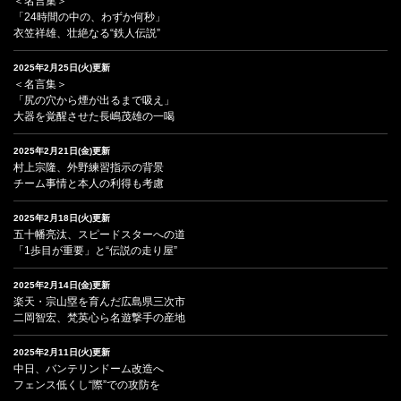
＜名言集＞
「24時間の中の、わずか何秒」
衣笠祥雄、壮絶なる“鉄人伝説”
2025年2月25日(火)更新
＜名言集＞
「尻の穴から煙が出るまで吸え」
大器を覚醒させた長嶋茂雄の一喝
2025年2月21日(金)更新
村上宗隆、外野練習指示の背景
チーム事情と本人の利得も考慮
2025年2月18日(火)更新
五十幡亮汰、スピードスターへの道
「1歩目が重要」と“伝説の走り屋”
2025年2月14日(金)更新
楽天・宗山塁を育んだ広島県三次市
二岡智宏、梵英心ら名遊撃手の産地
2025年2月11日(火)更新
中日、バンテリンドーム改造へ
フェンス低くし“際”での攻防を