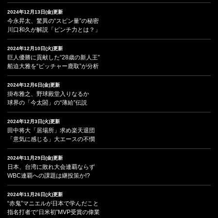
2024年12月13日(金)更新
今永昇太、驚異の“スピン量”の秘密
川口和久が解説「ピンチ力とは？」
2024年12月10日(火)更新
巨人優勝に貢献した“28歳の新人王”
船迫大雅を“ピッチャー鹿取”が分析
2024年12月6日(金)更新
掛布雅之、野球殿堂入りなるか
球界の「今太閤」の“薄給”伝説
2024年12月3日(火)更新
田中将大「居場所」求め楽天退団
「意気に感じる」大エースの不憫
2024年11月29日(金)更新
日本、台湾に敗れ大会連覇ならず
WBC連覇への課題は継投策か!?
2024年11月26日(火)更新
“赤鬼”マニエルが日本で学んだこと
指名打者で“日米初”MVP受賞の偉業