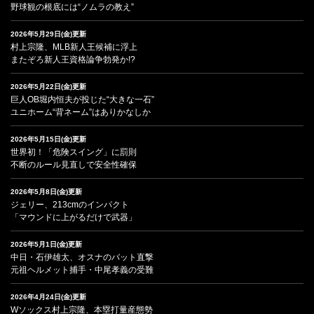
野球観の根底には“ノムラの教え”
2026年5月29日(金)更新
村上宗隆、MLB新人王候補に浮上
またぞろ新人王資格論争勃発か!?
2026年5月22日(金)更新
巨人OB堀内恒夫が投じた“大きな一石”
ユニホーム“背ネーム”はありかなしか
2026年5月15日(金)更新
世界初！「危険スイング」に罰則
不断のルール見直しで安全性確保
2026年5月8日(金)更新
ジェリー、213cmのインパクト
「マウンドに上がるだけで武器」
2026年5月1日(金)更新
中日・石伊雄太、オスナのバット直撃
元祖ヘルメット捕手・中尾孝義の受難
2026年4月24日(金)更新
Wソックス村上宗隆、本塁打量産態勢