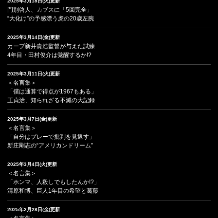
2025年3月18日(火)更新
門別啓人、カブスに「5回完全」
“大化け”の予感漂う虎の20歳左腕
2025年3月14日(金)更新
カープ新井貴浩監督が与えた試練
4年目・田村俊介は覚醒するか!?
2025年3月11日(火)更新
＜名言集＞
「僕は通算で得点が1967もある」
王貞治、知られざる不滅の大記録
2025年3月7日(金)更新
＜名言集＞
「自分はプレーで批判を見返す」
新庄剛志の“アメリカンドリーム”
2025年3月4日(火)更新
＜名言集＞
「ホンマ、人殺しでもしたんか!?」
清原和博、巨人1年目の希望と葛藤
2025年2月28日(金)更新