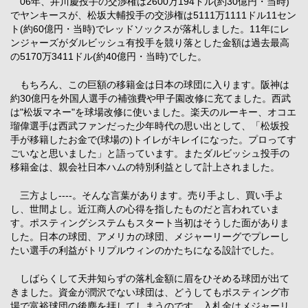
06年、井川慶投手の交渉権は2600万194ドル(約30億円・当時)
でヤンキースが、松坂大輔投手の交渉権は5111万1111ドル11セン
ト(約60億円・当時)でレッドソックスが落札しました。11年にレ
ンジャーズがダルビッシュ有投手を競り落とした金額は過去最高
の5170万3411ドル(約40億円・当時)でした。
もちろん、この巨額の移籍金は日本の球団に入ります。阪神は
約30億円を外国人選手の補強費や甲子園改修に充てました。西武
は"松坂マネー"を球場改修に使いました。楽天のルーキー、オコエ
瑠偉選手は西武ファンだった少年時代の思い出として、「松坂投
手が移籍したお金で(球場の)トイレがキレイになった。プロってす
ごいなと思いました」と語っています。またダルビッシュ投手の
移籍金は、親会社日本ハムの特別利益として計上されました。
三方よし----。そんな言葉があります。売り手よし、買い手よ
し、世間よし。近江商人の心得を指したものだと言われていま
す。ポスティングシステムもスタート当初はそうした面がありま
した。日本の球団、アメリカの球団、メジャーリーグでプレーし
たい選手の利益がトリプルウィンのかたちになる設計でした。
しばらくして天井知らずの落札金額に眉をひそめる球団が出て
きました。資金が潤沢でない球団は、どうしてもポスティング市
場で富裕球団の後塵を拝してしまうのです。入札金はメジャーリ