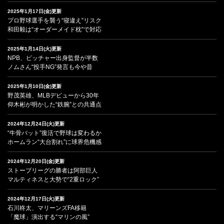
2025年1月17日(金)更新
プロ野球選手を襲う“寝違え”リスク
和田毅は“オーダーメイド枕”で対応
2025年1月14日(火)更新
NPB、ピッチャー出身監督が半数
ノムさん“投手NG”発言も今や昔
2025年1月10日(金)更新
野茂英雄、MLBデビューから30年
仰木彬が明かした“鉄腕”との共通点
2024年12月24日(火)更新
“牛骨バット”復活で野球は変わるか
ホームラン“大台割れ”に球界危機感
2024年12月20日(金)更新
ストーブリーグの勝者は阿部巨人
マルティネスと大勢で“2重ロック”
2024年12月17日(火)更新
石川柊太、マリーンズFA移籍
「魔球」演出する“マリンの風”