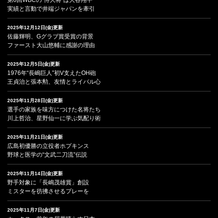
実績と言動で井端ジャパンを牽引
2025年12月12日(金)更新
佐藤輝明、Gグラブ賞受賞の背景
ファースト大山悠輔に感謝の理由
2025年12月5日(金)更新
1976年“長嶋巨人”初V支えたOH砲
王貞治と張本勲、友情とライバル心
2025年11月28日(金)更新
選手の家族を味方につけた名将たち
川上哲治、星野仙一に学ぶ気配り術
2025年11月21日(金)更新
広島初優勝の立役者ホプキンス
野球と医学の“文武二刀流”伝説
2025年11月14日(金)更新
野手対象に「長嶋茂雄賞」創設
ミスターを彷彿させるプレーを
2025年11月7日(金)更新