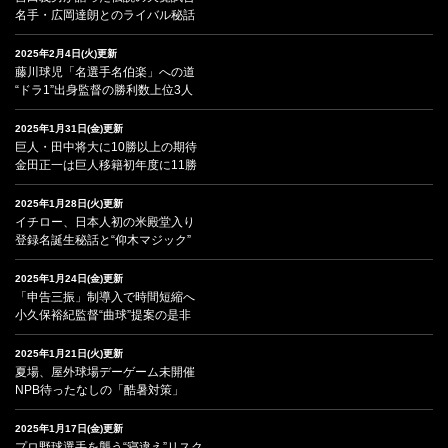
名手・広岡達朗とのライバル秘話
2025年2月4日(火)更新
藤川球児「名選手名伯楽」への道
“ドラ1”出身監督の勝利数上位3人
2025年1月31日(金)更新
巨人・田中将大に10勝以上の期待
金田正一は巨人移籍初年度に11勝
2025年1月28日(火)更新
イチロー、日本人初の米殿堂入り
登録名誕生秘話と“仰木マジック”
2025年1月24日(金)更新
「申告三振」制導入で時間短縮へ
小久保裕紀監督“曲球”提案の是非
2025年1月21日(火)更新
夏場、屋外球場デーゲーム未開催
NPB待ったなしの「酷暑対策」
2025年1月17日(金)更新
プロ野球選手を襲う“寝違え”リスク