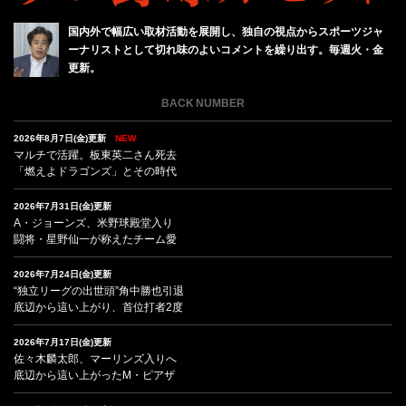
国内外で幅広い取材活動を展開し、独自の視点からスポーツジャ
ーナリストとして切れ味のよいコメントを繰り出す。毎週火・金
更新。
BACK NUMBER
2026年8月7日(金)更新
NEW
マルチで活躍。板東英二さん死去
「燃えよドラゴンズ」とその時代
2026年7月31日(金)更新
A・ジョーンズ、米野球殿堂入り
闘将・星野仙一が称えたチーム愛
2026年7月24日(金)更新
“独立リーグの出世頭”角中勝也引退
底辺から這い上がり、首位打者2度
2026年7月17日(金)更新
佐々木麟太郎、マーリンズ入りへ
底辺から這い上がったM・ピアザ