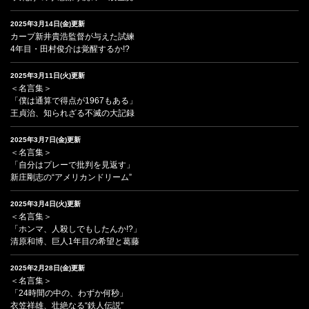
2025年3月14日(金)更新
カープ新井貴浩監督が与えた試練
4年目・田村俊介は覚醒するか!?
2025年3月11日(火)更新
＜名言集＞
「僕は通算で得点が1967もある」
王貞治、知られざる不滅の大記録
2025年3月7日(金)更新
＜名言集＞
「自分はプレーで批判を見返す」
新庄剛志の“アメリカンドリーム”
2025年3月4日(火)更新
＜名言集＞
「ホンマ、人殺しでもしたんか!?」
清原和博、巨人1年目の希望と葛藤
2025年2月28日(金)更新
＜名言集＞
「24時間の中の、わずか何秒」
衣笠祥雄、壮絶なる“鉄人伝説”