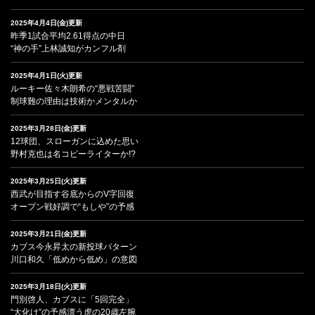
2025年4月4日(金)更新
昨季1試合平均2.61得点の中日
“神の手”上林誠知がカンフル剤
2025年4月1日(火)更新
ルーキー佐々木朗希の“悪戦苦闘”
制球難の理由は技術かメンタルか
2025年3月28日(金)更新
12球団、スローガンに込めた思い
野村克也は名コピーライターか!?
2025年3月25日(火)更新
西武が目指す谷底からのV字回復
オープン戦好調で“もしや”の予感
2025年3月21日(金)更新
カブス今永昇太の新投球パターン
川口和久「低めから低め」の意図
2025年3月18日(火)更新
門別啓人、カブスに「5回完全」
“大化け”の予感漂う虎の20歳左腕