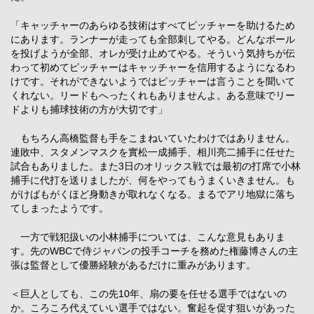
「キャッチャーのあらゆる技術はすべてピッチャーを助けるため
にあります。ランナーが走っても全部刺してやる。どんなボール
を投げようが全部、オレが受け止めてやる。そういう気持ちが伝
わって初めてピッチャーはキャッチャーを信用するようになるわ
けです。それができないようではピッチャーは言うことを聞いて
くれない。リードもへったくれもありませんよ。ある意味でリー
ドよりも捕球技術の方が大切です」
もちろん高橋監督も手をこまねいていたわけではありません。
連敗中、スタメンマスクを實松一成捕手、相川亮二捕手に任せた
試合もありました。また3日のオリックス戦では最初の打席で小林
捕手に代打を送りましたが、何をやってもうまくいきません。も
がけばもがくほど身動きが取れなくなる。まるでアリ地獄に落ち
てしまったようです。
一方で戦犯扱いの小林捕手については、こんな意見もありま
す。先のWBCで侍ジャパンの投手コーチを務めた権藤博さんの主
張は監督として優勝経験があるだけに重みがあります。
＜巨人としても、この先10年、扇の要を任せる選手ではないの
か。ころころ代えていい選手ではない。奮起を促す狙いがあった