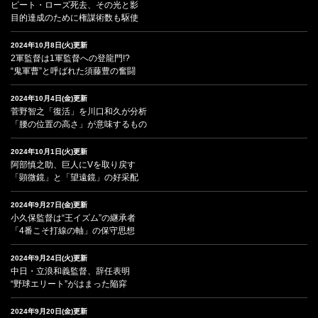
ピート・ローズ死去、その光と影
目的達成のために権謀術数も駆使
2024年10月8日(火)更新
2軍監督は1軍監督への登龍門!?
“鬼軍曹”と呼ばれた須藤豊の奮闘
2024年10月4日(金)更新
菅野智之「復活」を川口和久が分析
「腰の位置の高さ」が意味するもの
2024年10月1日(火)更新
阿部慎之助、巨人にVを取り戻す
「顕微鏡」と「望遠鏡」の好采配
2024年9月27日(金)更新
小久保監督は“王イズム”の継承者
「4番こそ打線の軸」の保守思想
2024年9月24日(火)更新
中日・立浪和義監督、辞任表明
“野球エリート”がはまった陥穽
2024年9月20日(金)更新