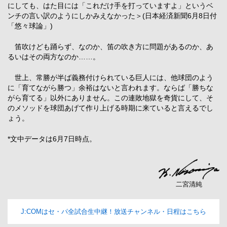
にしても、はた目には「これだけ手を打っていますよ」というベ
ンチの言い訳のようにしかみえなかった＞(日本経済新聞6月8日付
「悠々球論」)
笛吹けども踊らず、なのか、笛の吹き方に問題があるのか、あ
るいはその両方なのか……。
世上、常勝が半ば義務付けられている巨人には、他球団のよう
に「育てながら勝つ」余裕はないと言われます。ならば「勝ちな
がら育てる」以外にありません。この連敗地獄を奇貨にして、そ
のメソッドを球団あげて作り上げる時期に来ていると言えるでし
ょう。
*文中データは6月7日時点。
二宮清純
J:COMはセ・パ全試合生中継！放送チャンネル・日程はこちら