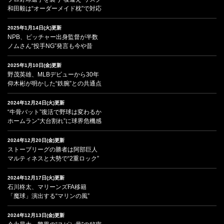
和田毅は“オーダーメイド枕”で対応
2025年1月14日(火)更新
NPB、ピッチャー出身監督が半数
ノムさん“投手NG”発言も今や昔
2025年1月10日(金)更新
野茂英雄、MLBデビューから30年
仰木彬が明かした“鉄腕”との共通点
2024年12月24日(火)更新
“牛骨バット”復活で野球は変わるか
ホームラン“大台割れ”に球界危機感
2024年12月20日(金)更新
ストーブリーグの勝者は阿部巨人
マルティネスと大勢で“2重ロック”
2024年12月17日(火)更新
石川柊太、マリーンズFA移籍
「魔球」演出する“マリンの風”
2024年12月13日(金)更新