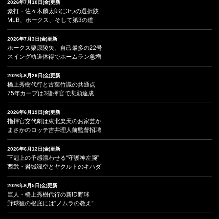
2026年7月10日(金)更新
豪打・佐々木麟太郎に3つの選択肢
MLB、ホークス、そして第3の道
2026年7月3日(金)更新
ホークス栗原陵矢、自己最多の22号
スイング軌道体得でホームラン急増
2026年6月26日(金)更新
橋上秀樹代行と古葉竹識の共通点
75年カープは3指揮官で悲願達成
2026年6月19日(金)更新
指揮官交代劇は東北楽天のお家芸か
まさかのロッテ吉井理人前監督招聘
2026年6月12日(金)更新
下剋上の予感漂わせる“守護神左腕”
西武・岩城颯空とヤクルトのキハダ
2026年6月5日(金)更新
巨人・橋上秀樹代行の新ID野球
野球観の根底には“ノムラの教え”