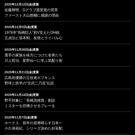
2025年12月12日(金)更新
佐藤輝明、Gグラブ賞受賞の背景
ファースト大山悠輔に感謝の理由
2025年12月5日(金)更新
1976年“長嶋巨人”初V支えたOH砲
王貞治と張本勲、友情とライバル心
2025年11月28日(金)更新
選手の家族を味方につけた名将たち
川上哲治、星野仙一に学ぶ気配り術
2025年11月21日(金)更新
広島初優勝の立役者ホプキンス
野球と医学の“文武二刀流”伝説
2025年11月14日(金)更新
野手対象に「長嶋茂雄賞」創設
ミスターを彷彿させるプレーを
2025年11月7日(金)更新
ホークス、前年の屈辱晴らす日本一
小久保裕紀、シリーズ決めた好采配