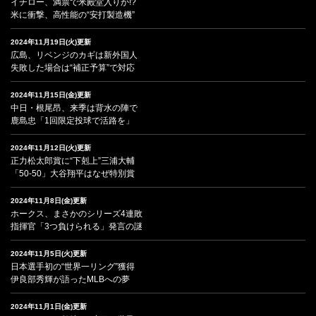
イチロー、満票で米殿堂入りか!?
米に衝撃、高性能の“安打製造機”
2024年11月19日(火)更新
広島、リベンジのカギは新外国人
失敗した場合は“補正予算”で対応
2024年11月15日(金)更新
中日・根尾昂、来季は背水の陣で
鹿島忠「1回限定投球で活路を」
2024年11月12日(火)更新
正力松太郎賞に“下剋上”三浦大輔
「50-50」大谷翔平はなぜ特別賞
2024年11月8日(金)更新
ホークス、まさかのシリーズ4連敗
指揮官「3つ負けられる」発言の謎
2024年11月5日(火)更新
日本選手初の“世界一リング”獲得
伊良部秀輝が語ったMLBへの夢
2024年11月1日(金)更新