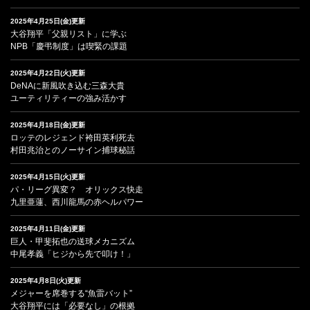
2025年4月25日(金)更新
大谷翔平「父親リスト」に学ぶ
NPB「慶弔制度」は喫緊の課題
2025年4月22日(火)更新
DeNAに新風吹き込む三森大貴
ユーティリティーの強み活かす
2025年4月18日(金)更新
ロッテのレジェンド袴田英利死去
村田兆治とのノーサイン捕球秘話
2025年4月15日(火)更新
パ・リーグ異変？ オリックス快走
九里亜蓮、西川龍馬の赤ヘルパワー
2025年4月11日(金)更新
巨人・甲斐拓也の送球メカニズム
中尾孝義「ヒジから先で叩け！」
2025年4月8日(火)更新
メジャーを席巻する“魚雷バット”
大谷翔平には「必要なし」の根拠