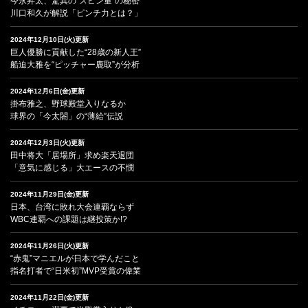
今永昇太、驚異の“スピン量”の秘密
川口和久が解説「ピンチ力とは？」
2024年12月10日(火)更新
巨人優勝に貢献した“28歳の新人王”
船迫大雅を“ピッチャー鹿取”が分析
2024年12月6日(金)更新
掛布雅之、野球殿堂入りなるか
球界の「今太閤」の“薄給”伝説
2024年12月3日(火)更新
田中将大「居場所」求め楽天退団
「意気に感じる」大エースの不憫
2024年11月29日(金)更新
日本、台湾に敗れ大会連覇ならず
WBC連覇への課題は継投策か!?
2024年11月26日(火)更新
“赤鬼”マニエルが日本で学んだこと
指名打者で“日米初”MVP受賞の偉業
2024年11月22日(金)更新