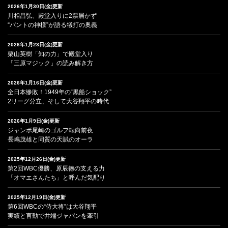
2026年1月30日(金)更新
川相昌弘、殿堂入りに2票届かず
“バントの神様”が語る犠打の奥義
2026年1月23日(金)更新
栗山英樹「知の力」で殿堂入り
「三原マジック」の読み解き方
2026年1月16日(金)更新
全日本惨敗！1949年の“黒船ショック”
2リーグ分立、そして大谷翔平の時代
2026年1月9日(金)更新
ジャンボ尾崎のゴルフ転向前夜
長嶋茂雄と同質の天賦のオーラ
2025年12月26日(金)更新
第2回WBC優勝、原辰徳の支える力
「オマエさんたち」と呼んだ気配り
2025年12月19日(金)更新
第6回WBCの“侍大将”は大谷翔平
実績と言動で井端ジャパンを牽引