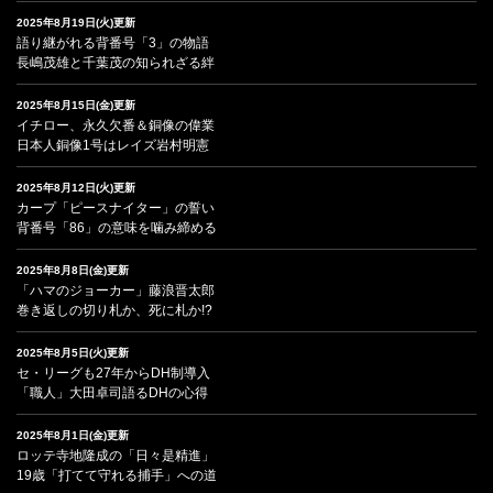
2025年8月19日(火)更新
語り継がれる背番号「3」の物語
長嶋茂雄と千葉茂の知られざる絆
2025年8月15日(金)更新
イチロー、永久欠番＆銅像の偉業
日本人銅像1号はレイズ岩村明憲
2025年8月12日(火)更新
カープ「ピースナイター」の誓い
背番号「86」の意味を噛み締める
2025年8月8日(金)更新
「ハマのジョーカー」藤浪晋太郎
巻き返しの切り札か、死に札か!?
2025年8月5日(火)更新
セ・リーグも27年からDH制導入
「職人」大田卓司語るDHの心得
2025年8月1日(金)更新
ロッテ寺地隆成の「日々是精進」
19歳「打てて守れる捕手」への道