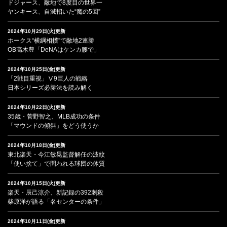
ドジャース、敵地で8度目の世界一
ヤンキース、自滅招いた“魔の5回”
2024年10月29日(火)更新
ホークス“横綱相撲”で敵地2連勝
OB高木豊「DeNAはケンカ腰で」
2024年10月25日(金)更新
「2戦目重視」Ⅴ9巨人の戦略
日本シリーズ必勝法を読み解く
2024年10月22日(火)更新
35歳・菅野智之、MLB成功の条件
「マウンドの傾斜」をどう使うか
2024年10月18日(金)更新
東北楽天・今江敏晃監督解任の波紋
「使い捨て」で問われる球団の体質
2024年10月15日(火)更新
楽天・辰己涼介、新記録の392刺殺
柴原洋が語る「名センターの条件」
2024年10月11日(金)更新