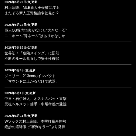
2026年5月29日(金)更新
村上宗隆、MLB新人王候補に浮上
またぞろ新人王資格論争勃発か!?
2026年5月22日(金)更新
巨人OB堀内恒夫が投じた“大きな一石”
ユニホーム“背ネーム”はありかなしか
2026年5月15日(金)更新
世界初！「危険スイング」に罰則
不断のルール見直しで安全性確保
2026年5月8日(金)更新
ジェリー、213cmのインパクト
「マウンドに上がるだけで武器」
2026年5月1日(金)更新
中日・石伊雄太、オスナのバット直撃
元祖ヘルメット捕手・中尾孝義の受難
2026年4月24日(金)更新
Wソックス村上宗隆、本塁打量産態勢
絶妙の選球眼で“審判キラー”ぶり発揮