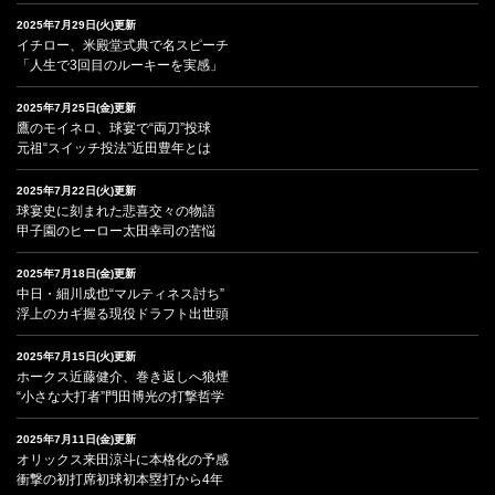
2025年7月29日(火)更新
イチロー、米殿堂式典で名スピーチ
「人生で3回目のルーキーを実感」
2025年7月25日(金)更新
鷹のモイネロ、球宴で“両刀”投球
元祖“スイッチ投法”近田豊年とは
2025年7月22日(火)更新
球宴史に刻まれた悲喜交々の物語
甲子園のヒーロー太田幸司の苦悩
2025年7月18日(金)更新
中日・細川成也“マルティネス討ち”
浮上のカギ握る現役ドラフト出世頭
2025年7月15日(火)更新
ホークス近藤健介、巻き返しへ狼煙
“小さな大打者”門田博光の打撃哲学
2025年7月11日(金)更新
オリックス来田涼斗に本格化の予感
衝撃の初打席初球初本塁打から4年