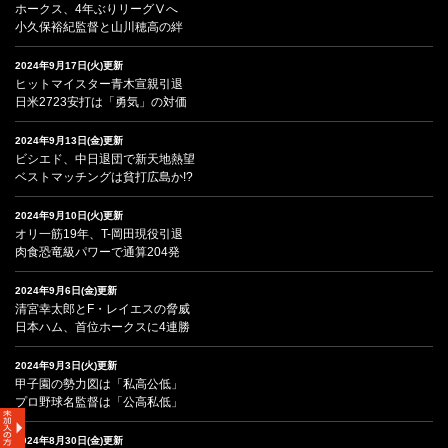
ホークス、4年ぶりリーグⅤへ
小久保裕紀監督と山川穂高の絆
2024年9月17日(火)更新
ヒットマイスター青木宣親引退
日米2723安打は「勇気」の対価
2024年9月13日(金)更新
ビシエド、中日退団で新天地熱望
ベストマッチングは貧打広島か!?
2024年9月10日(火)更新
オリ一筋19年、T-岡田現役引退
肉食恐竜級パワーで通算204発
2024年9月6日(金)更新
清宮幸太郎とF・レイエスの脅威
日本ハム、首位ホークスに4連勝
2024年9月3日(火)更新
甲子園の勢力図は「私高公低」
プロ野球名監督は「公高私低」
2024年8月30日(金)更新