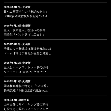
2025年5月27日(火)更新
日ハム宮西尚生の「非認知能力」
880試合連続救援登板記録の価値
2025年5月23日(金)更新
巨人・坂本勇人、復活への条件
岡﨑郁「バット選びに工夫を」
2025年5月20日(火)更新
千葉ロッテ新球場は幕張新都心の核
ドーム球場は予算化が困難な見通し
2025年5月16日(金)更新
巨人とホークス、トレードの損得
リチャードは“大砲”か“空砲”か!?
2025年5月13日(火)更新
岡本和真離脱で考える「Gの4番」
長嶋茂雄「3番には違和感あった」
2025年5月9日(金)更新
山本由伸にサイ・ヤング賞の期待
好投支える匠のフィールディング