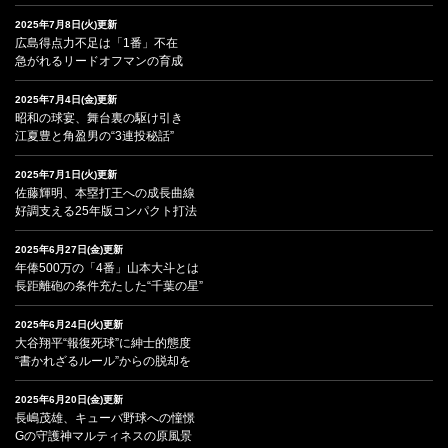
2025年7月8日(火)更新
広島得点力不足は「1番」不在
急がれるリードオフマンの育成
2025年7月4日(金)更新
昭和の球宴、舞台裏の駆け引き
江夏豊と角盈男の“3連投秘話”
2025年7月1日(火)更新
佐藤輝明、本塁打王への成長曲線
好調支える25年版コンパクト打法
2025年6月27日(金)更新
年俸500万の「4番」山本大斗とは
長距離砲の条件充たした“千葉の星”
2025年6月24日(火)更新
大谷翔平“報復死球”に紳士的態度
“書かれざるルール”からの脱却を
2025年6月20日(金)更新
長嶋茂雄、キューバ野球への憧憬
Gの守護神マルティネスの原風景