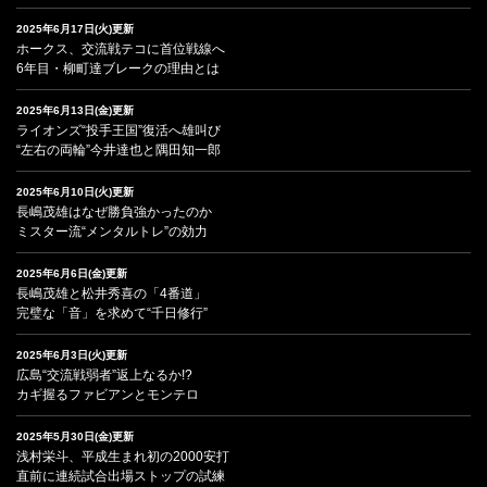
2025年6月17日(火)更新
ホークス、交流戦テコに首位戦線へ
6年目・柳町達ブレークの理由とは
2025年6月13日(金)更新
ライオンズ“投手王国”復活へ雄叫び
“左右の両輪”今井達也と隅田知一郎
2025年6月10日(火)更新
長嶋茂雄はなぜ勝負強かったのか
ミスター流“メンタルトレ”の効力
2025年6月6日(金)更新
長嶋茂雄と松井秀喜の「4番道」
完璧な「音」を求めて“千日修行”
2025年6月3日(火)更新
広島“交流戦弱者”返上なるか!?
カギ握るファビアンとモンテロ
2025年5月30日(金)更新
浅村栄斗、平成生まれ初の2000安打
直前に連続試合出場ストップの試練