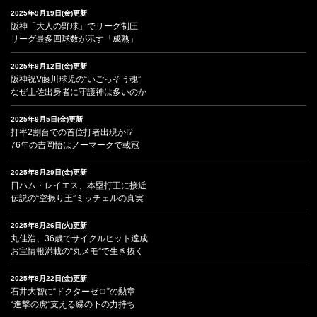
2025年9月19日(金)更新
阪神「大人の野球」でリーグ制圧
リーグ最多四球数が示す「成熟」
2025年9月12日(金)更新
阪神祝V藤川球児の“いごっそう魂”
なぜ土佐出身者に守護神は多いのか
2025年9月5日(金)更新
打率2割台での首位打者出現か!?
76年の吉岡悟はノーマークで載冠
2025年8月29日(金)更新
日ハム・レイエス、本塁打王に接近
伝説の“空振り王”ミッチェルの真実
2025年8月26日(火)更新
丸佳浩、36歳でサイクルヒット達成
お宝情報満載の“丸メモ”で生き抜く
2025年8月22日(金)更新
石井大智に“ドクターゼロ”の勲章
“進撃の虎”支える縁の下の力持ち