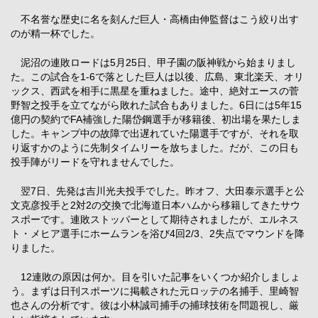
不名誉な歴史に名を刻んだ巨人・高橋由伸監督はこう絞り出す
のが精一杯でした。
泥沼の連敗ロードは5月25日、甲子園の阪神戦から始まりまし
た。この試合を1-6で落とした巨人は以後、広島、東北楽天、オリ
ックス、西武を相手に黒星を重ねました。途中、絶対エースの菅
野智之投手を立てながら敗れた試合もありました。6日には5年15
億円の契約でFA補強した陽岱鋼選手が移籍後、初出場を果たしま
した。キャンプ中の故障で出遅れていた陽選手ですが、それを取
り返すかのように先制タイムリーを放ちました。だが、この日も
投手陣がリードを守れませんでした。
翌7日、先発は吉川光夫投手でした。昨オフ、大田泰示選手と公
文克彦投手と2対2の交換で北海道日本ハムから移籍してきたサウ
スポーです。連敗ストッパーとして期待されましたが、エルネス
ト・メヒア選手にホームランを浴び4回2/3、2失点でマウンドを降
りました。
12連敗の原因は何か。目を引いた記事をいくつか紹介しましょ
う。まずは日刊スポーツに掲載された元ロッテの名捕手、里崎智
也さんの分析です。彼は小林誠司捕手の捕球技術を問題視し、厳