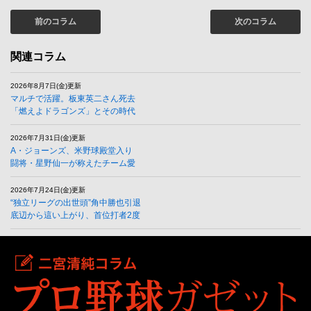
前のコラム
次のコラム
関連コラム
2026年8月7日(金)更新
マルチで活躍。板東英二さん死去
「燃えよドラゴンズ」とその時代
2026年7月31日(金)更新
A・ジョーンズ、米野球殿堂入り
闘将・星野仙一が称えたチーム愛
2026年7月24日(金)更新
“独立リーグの出世頭”角中勝也引退
底辺から這い上がり、首位打者2度