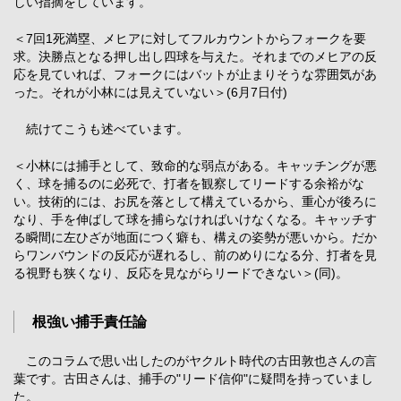
しい指摘をしています。
＜7回1死満塁、メヒアに対してフルカウントからフォークを要
求。決勝点となる押し出し四球を与えた。それまでのメヒアの反
応を見ていれば、フォークにはバットが止まりそうな雰囲気があ
った。それが小林には見えていない＞(6月7日付)
続けてこうも述べています。
＜小林には捕手として、致命的な弱点がある。キャッチングが悪
く、球を捕るのに必死で、打者を観察してリードする余裕がな
い。技術的には、お尻を落として構えているから、重心が後ろに
なり、手を伸ばして球を捕らなければいけなくなる。キャッチす
る瞬間に左ひざが地面につく癖も、構えの姿勢が悪いから。だか
らワンバウンドの反応が遅れるし、前のめりになる分、打者を見
る視野も狭くなり、反応を見ながらリードできない＞(同)。
根強い捕手責任論
このコラムで思い出したのがヤクルト時代の古田敦也さんの言
葉です。古田さんは、捕手の"リード信仰"に疑問を持っていまし
た。