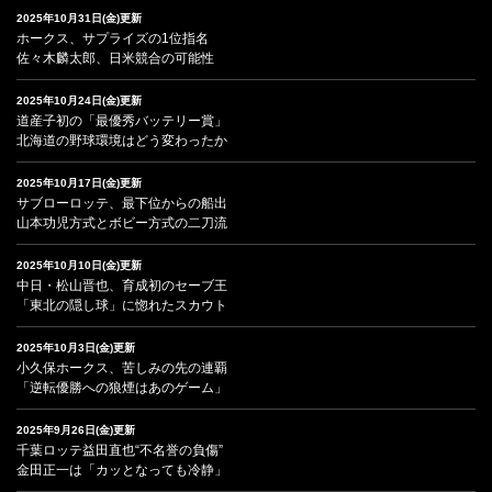
2025年10月31日(金)更新
ホークス、サプライズの1位指名
佐々木麟太郎、日米競合の可能性
2025年10月24日(金)更新
道産子初の「最優秀バッテリー賞」
北海道の野球環境はどう変わったか
2025年10月17日(金)更新
サブローロッテ、最下位からの船出
山本功児方式とボビー方式の二刀流
2025年10月10日(金)更新
中日・松山晋也、育成初のセーブ王
「東北の隠し球」に惚れたスカウト
2025年10月3日(金)更新
小久保ホークス、苦しみの先の連覇
「逆転優勝への狼煙はあのゲーム」
2025年9月26日(金)更新
千葉ロッテ益田直也“不名誉の負傷”
金田正一は「カッとなっても冷静」