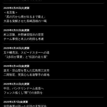
2025年2月25日(火)更新
＜名言集＞
「尻の穴から煙が出るまで吸え」
大器を覚醒させた長嶋茂雄の一喝
2025年2月21日(金)更新
村上宗隆、外野練習指示の背景
チーム事情と本人の利得も考慮
2025年2月18日(火)更新
五十幡亮汰、スピードスターへの道
「1歩目が重要」と“伝説の走り屋”
2025年2月14日(金)更新
楽天・宗山塁を育んだ広島県三次市
二岡智宏、梵英心ら名遊撃手の産地
2025年2月11日(火)更新
中日、バンテリンドーム改造へ
フェンス低くし“際”での攻防を
2025年2月7日(金)更新
吉田義男が語った伝説の天覧試合