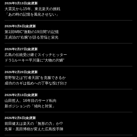
2026年3月13日(金)更新
大震災から15年、東北楽天の挑戦
「あの時の記憶を風化させない」
2026年3月6日(金)更新
第1回WBC“激動の19日間”の記憶
王貞治の“右腕”が語る苦悩と栄光
2026年2月27日(金)更新
広島の伝統受け継ぐスイッチヒッター
ドラ1ルーキー平川蓮に“大物の片鱗”
2026年2月20日(金)更新
菅野智之は“打者天国”を克服できるか
成功のカギは低めへの丁寧な投げ分け
2026年2月13日(金)更新
山田哲人、16年目のサード転向
新ポジションの「傾向と対策」
2026年2月6日(金)更新
前田健太は楽天の「無形の力」か!?
先輩・黒田博樹が変えた広島投手陣