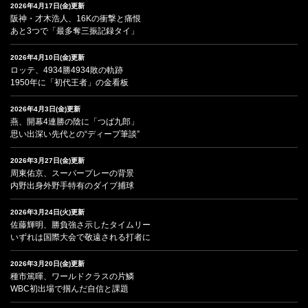
2026年4月17日(金)更新
阪神・才木浩人、16Kの衝撃と痛恨
あと3つで「最多奪三振記録タイ」
2026年4月10日(金)更新
ロッテ、4934勝4934敗の軌跡
1950年に「初代王者」の金看板
2026年4月3日(金)更新
燕、開幕4連勝の陰に「つば九郎」
思い出深い先代との“ディープ筆談”
2026年3月27日(金)更新
周東佑京、スーパープレーの背景
内野出身外野手特有のダイブ捕球
2026年3月24日(火)更新
佐藤輝明、勝負強さ示したタイムリー
いずれは国際大会で敬遠される打者に
2026年3月20日(金)更新
種市篤暉、ワールドクラスの片鱗
WBC初出場で掴んだ自信と課題