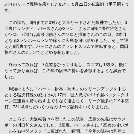
ぶりのリーグ優勝を果たした85年、5月22日の広島戦（甲子園）で
す。
この試合、3回までに0対7と大量リードされた阪神でしたが、3
回裏にランディ・バースさんが2ラン、さらに5回に掛布雅之さん
がソロ。7回には真弓明信さんのソロと掛布さんのこの日、2本目
となる2ランホームランで徐々に広島を追い詰めました。そして迎
えた8回裏です。バースさんのグランドスラムで逆転すると、岡田
彰布さんの2ランでとどめを刺しました。
終わってみれば、7点差をひっくり返し、スコアは13対8。後に
なって振り返れば、この年の阪神の勢いを象徴するような試合で
した。
周知のように「バース－掛布－岡田」のクリーンアップを中心
とする猛虎打線の威力は4月17日、巨人戦での甲子園バックスクリ
ーン三連発を持ち出すまでもなく凄まじく、リーグ最多の219本塁
打、731得点などいくつものリーグ記録をつくりました。
ところで、大逆転負けを喫したこの試合、広島の先発はサウス
ポーの川口和久さんでした。3回裏、バースさんに「高めの甘いボ
ールを右中間スタンドに運ばれた」瞬間、「今年の阪神は昨年ま