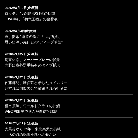
2026年4月10日(金)更新
ロッテ、4934勝4934敗の軌跡
1950年に「初代王者」の金看板
2026年4月3日(金)更新
燕、開幕4連勝の陰に「つば九郎」
思い出深い先代との“ディープ筆談”
2026年3月27日(金)更新
周東佑京、スーパープレーの背景
内野出身外野手特有のダイブ捕球
2026年3月24日(火)更新
佐藤輝明、勝負強さ示したタイムリー
いずれは国際大会で敬遠される打者に
2026年3月20日(金)更新
種市篤暉、ワールドクラスの片鱗
WBC初出場で掴んだ自信と課題
2026年3月13日(金)更新
大震災から15年、東北楽天の挑戦
「あの時の記憶を風化させない」