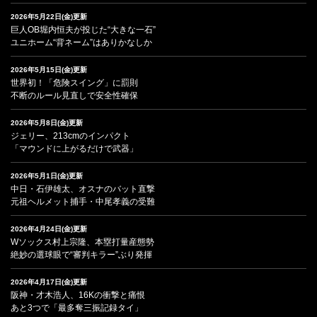
2026年5月22日(金)更新
巨人OB堀内恒夫が投じた“大きな一石”
ユニホーム“背ネーム”はありかなしか
2026年5月15日(金)更新
世界初！「危険スイング」に罰則
不断のルール見直しで安全性確保
2026年5月8日(金)更新
ジェリー、213cmのインパクト
「マウンドに上がるだけで武器」
2026年5月1日(金)更新
中日・石伊雄太、オスナのバット直撃
元祖ヘルメット捕手・中尾孝義の受難
2026年4月24日(金)更新
Wソックス村上宗隆、本塁打量産態勢
絶妙の選球眼で“審判キラー”ぶり発揮
2026年4月17日(金)更新
阪神・才木浩人、16Kの衝撃と痛恨
あと3つで「最多奪三振記録タイ」