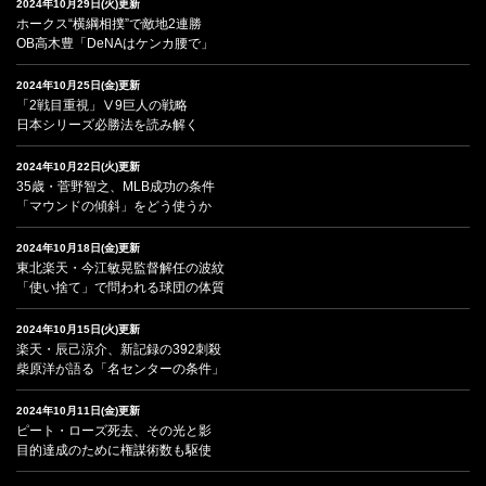
2024年10月29日(火)更新
ホークス“横綱相撲”で敵地2連勝
OB高木豊「DeNAはケンカ腰で」
2024年10月25日(金)更新
「2戦目重視」Ⅴ9巨人の戦略
日本シリーズ必勝法を読み解く
2024年10月22日(火)更新
35歳・菅野智之、MLB成功の条件
「マウンドの傾斜」をどう使うか
2024年10月18日(金)更新
東北楽天・今江敏晃監督解任の波紋
「使い捨て」で問われる球団の体質
2024年10月15日(火)更新
楽天・辰己涼介、新記録の392刺殺
柴原洋が語る「名センターの条件」
2024年10月11日(金)更新
ピート・ローズ死去、その光と影
目的達成のために権謀術数も駆使