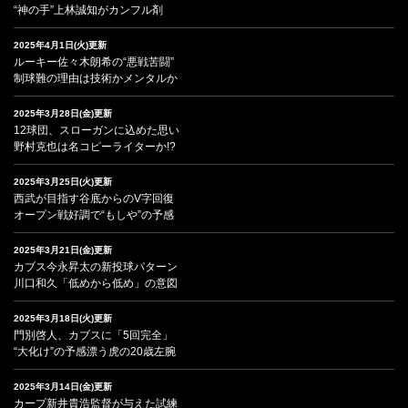
“神の手”上林誠知がカンフル剤
2025年4月1日(火)更新
ルーキー佐々木朗希の“悪戦苦闘”
制球難の理由は技術かメンタルか
2025年3月28日(金)更新
12球団、スローガンに込めた思い
野村克也は名コピーライターか!?
2025年3月25日(火)更新
西武が目指す谷底からのV字回復
オープン戦好調で“もしや”の予感
2025年3月21日(金)更新
カブス今永昇太の新投球パターン
川口和久「低めから低め」の意図
2025年3月18日(火)更新
門別啓人、カブスに「5回完全」
“大化け”の予感漂う虎の20歳左腕
2025年3月14日(金)更新
カープ新井貴浩監督が与えた試練