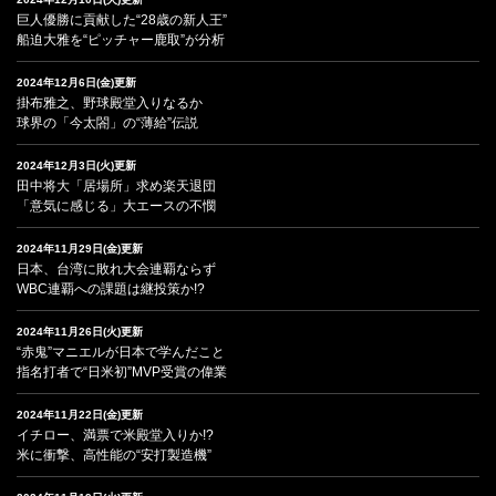
巨人優勝に貢献した“28歳の新人王”
船迫大雅を“ピッチャー鹿取”が分析
2024年12月6日(金)更新
掛布雅之、野球殿堂入りなるか
球界の「今太閤」の“薄給”伝説
2024年12月3日(火)更新
田中将大「居場所」求め楽天退団
「意気に感じる」大エースの不憫
2024年11月29日(金)更新
日本、台湾に敗れ大会連覇ならず
WBC連覇への課題は継投策か!?
2024年11月26日(火)更新
“赤鬼”マニエルが日本で学んだこと
指名打者で“日米初”MVP受賞の偉業
2024年11月22日(金)更新
イチロー、満票で米殿堂入りか!?
米に衝撃、高性能の“安打製造機”