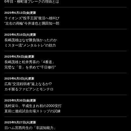
6年目・柳町達ブレークの理由とは
2025年6月13日(金)更新
ライオンズ“投手王国”復活へ雄叫び
“左右の両輪”今井達也と隅田知一郎
2025年6月10日(火)更新
長嶋茂雄はなぜ勝負強かったのか
ミスター流“メンタルトレ”の効力
2025年6月6日(金)更新
長嶋茂雄と松井秀喜の「4番道」
完璧な「音」を求めて“千日修行”
2025年6月3日(火)更新
広島“交流戦弱者”返上なるか!?
カギ握るファビアンとモンテロ
2025年5月30日(金)更新
浅村栄斗、平成生まれ初の2000安打
直前に連続試合出場ストップの試練
2025年5月27日(火)更新
日ハム宮西尚生の「非認知能力」