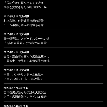
「尻の穴から煙が出るまで吸え」
大器を覚醒させた長嶋茂雄の一喝
2025年2月21日(金)更新
村上宗隆、外野練習指示の背景
チーム事情と本人の利得も考慮
2025年2月18日(火)更新
五十幡亮汰、スピードスターへの道
「1歩目が重要」と“伝説の走り屋”
2025年2月14日(金)更新
楽天・宗山塁を育んだ広島県三次市
二岡智宏、梵英心ら名遊撃手の産地
2025年2月11日(火)更新
中日、バンテリンドーム改造へ
フェンス低くし“際”での攻防を
2025年2月7日(金)更新
吉田義男が語った伝説の天覧試合
名手・広岡達朗とのライバル秘話
2025年2月4日(火)更新