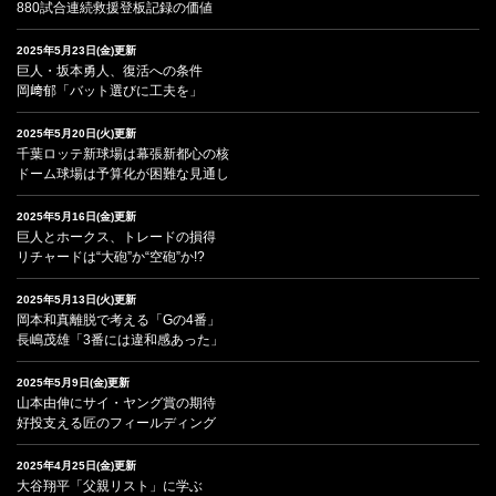
880試合連続救援登板記録の価値
2025年5月23日(金)更新
巨人・坂本勇人、復活への条件
岡﨑郁「バット選びに工夫を」
2025年5月20日(火)更新
千葉ロッテ新球場は幕張新都心の核
ドーム球場は予算化が困難な見通し
2025年5月16日(金)更新
巨人とホークス、トレードの損得
リチャードは“大砲”か“空砲”か!?
2025年5月13日(火)更新
岡本和真離脱で考える「Gの4番」
長嶋茂雄「3番には違和感あった」
2025年5月9日(金)更新
山本由伸にサイ・ヤング賞の期待
好投支える匠のフィールディング
2025年4月25日(金)更新
大谷翔平「父親リスト」に学ぶ