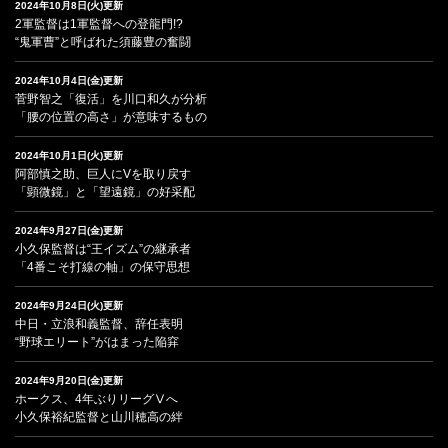
2024年10月8日(火)更新
2軍監督は1軍監督への登龍門!?
“鬼軍曹”と呼ばれた須藤豊の奮闘
2024年10月4日(金)更新
菅野智之「復活」を川口和久が分析
「腰の位置の高さ」が意味するもの
2024年10月1日(火)更新
阿部慎之助、巨人にVを取り戻す
「顕微鏡」と「望遠鏡」の好采配
2024年9月27日(金)更新
小久保監督は“王イズム”の継承者
「4番こそ打線の軸」の保守思想
2024年9月24日(火)更新
中日・立浪和義監督、辞任表明
“野球エリート”がはまった陥穽
2024年9月20日(金)更新
ホークス、4年ぶりリーグⅤへ
小久保裕紀監督と山川穂高の絆