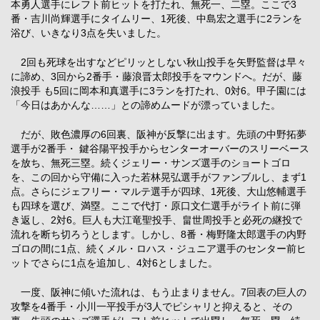
本勇人選手にレフト前ヒットを打たれ、無死一、二塁。ここで3
番・吉川尚輝選手にタイムリー、1死後、中島宏之選手に2ランを
浴び、いきなり3点を失いました。
2回も死球を出すなどピリッとしない秋山投手を矢野監督は早々
に諦め、3回から2番手・藤浪晋太郎投手をマウンドへ。だが、藤
浪投手 も5回に岡本和真選手に3ランを打たれ、0対6。甲子園には
「今日はあかんな……」との諦めムードが漂っていました。
だが、敗色濃厚の6回裏、阪神が反撃に出ます。先頭の中野拓夢
選手が2番手・ 鍵谷陽平投手からセンターオーバーのスリーベース
を放ち、無死三塁。続くジェリー・サンズ選手のショートゴロ
を、この回から守備に入った若林晃弘選手がファンブルし、まず1
点。さらにジェフリー・マルテ選手が四球、1死後、大山悠輔選手
も四球を選び、満塁。ここで代打・原口文仁選手がライト前に弾
き返し、2対6。巨人も大江竜聖投手、畠世周投手と必死の継投で
流れを断ち切ろうとします。しかし、8番・梅野隆太郎選手の内野
ゴロの間に1点、続くメル・ロハス・ジュニア選手のセンター前ヒ
ットでさらに1点を追加し、4対6としました。
一度、阪神に傾いた流れは、もう止まりません。7回表の巨人の
攻撃を4番手・小川一平投手が3人でピシャリと抑えると、その