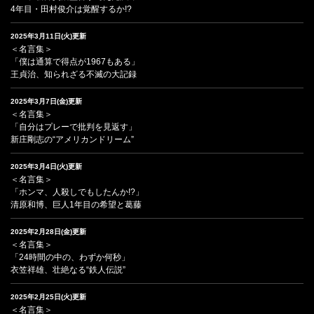
4年目・田村俊介は覚醒するか!?
2025年3月11日(火)更新
＜名言集＞
「僕は通算で得点が1967もある」
王貞治、知られざる不滅の大記録
2025年3月7日(金)更新
＜名言集＞
「自分はプレーで批判を見返す」
新庄剛志の“アメリカンドリーム”
2025年3月4日(火)更新
＜名言集＞
「ホンマ、人殺しでもしたんか!?」
清原和博、巨人1年目の希望と葛藤
2025年2月28日(金)更新
＜名言集＞
「24時間の中の、わずか何秒」
衣笠祥雄、壮絶なる“鉄人伝説”
2025年2月25日(火)更新
＜名言集＞