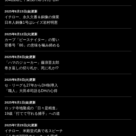
2025年8月15日(金)更新
イチロー、永久欠番＆銅像の偉業
日本人銅像1号はレイズ岩村明憲
2025年8月12日(火)更新
カープ「ピースナイター」の誓い
背番号「86」の意味を噛み締める
2025年8月8日(金)更新
「ハマのジョーカー」藤浪晋太郎
巻き返しの切り札か、死に札か!?
2025年8月5日(火)更新
セ・リーグも27年からDH制導入
「職人」大田卓司語るDHの心得
2025年8月1日(金)更新
ロッテ寺地隆成の「日々是精進」
19歳「打てて守れる捕手」への道
2025年7月29日(火)更新
イチロー、米殿堂式典で名スピーチ