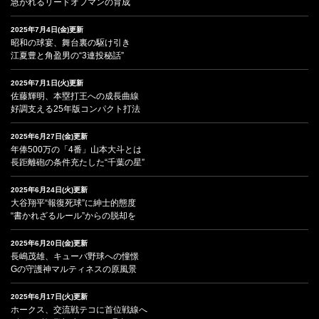
急がれるリードオフマンの育成
2025年7月4日(金)更新
昭和の球宴、舞台裏の駆け引き
江夏豊と角盈男の“3連投秘話”
2025年7月1日(火)更新
佐藤輝明、本塁打王への成長曲線
好調支える25年版コンパクト打法
2025年6月27日(金)更新
年俸500万の「4番」山本大斗とは
長距離砲の条件充たした“千葉の星”
2025年6月24日(火)更新
大谷翔平“報復死球”に紳士的態度
“書かれざるルール”からの脱却を
2025年6月20日(金)更新
長嶋茂雄、キューバ野球への憧憬
Gの守護神マルティネスの原風景
2025年6月17日(火)更新
ホークス、交流戦テコに首位戦線へ