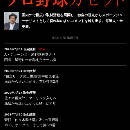
国内外で幅広い取材活動を展開し、独自の視点からスポーツジャ
ーナリストとして切れ味のよいコメントを繰り出す。毎週火・金
更新。
BACK NUMBER
2026年7月31日(金)更新
NEW
A・ジョーンズ、米野球殿堂入り
闘将・星野仙一が称えたチーム愛
2026年7月24日(金)更新
“独立リーグの出世頭”角中勝也引退
底辺から這い上がり、首位打者2度
2026年7月17日(金)更新
佐々木麟太郎、マーリンズ入りへ
底辺から這い上がったM・ピアザ
2026年7月10日(金)更新
豪打・佐々木麟太郎に3つの選択肢
MLB、ホークス、そして第3の道