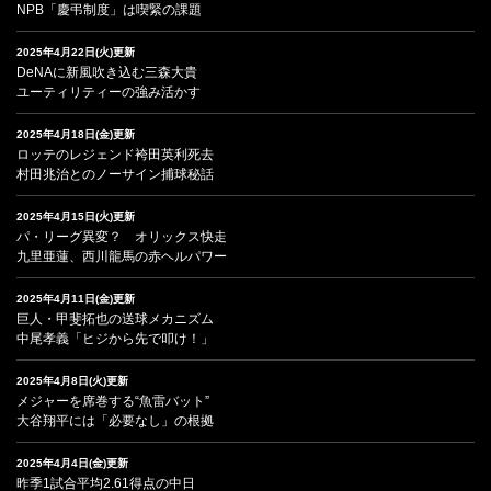
NPB「慶弔制度」は喫緊の課題
2025年4月22日(火)更新
DeNAに新風吹き込む三森大貴
ユーティリティーの強み活かす
2025年4月18日(金)更新
ロッテのレジェンド袴田英利死去
村田兆治とのノーサイン捕球秘話
2025年4月15日(火)更新
パ・リーグ異変？ オリックス快走
九里亜蓮、西川龍馬の赤ヘルパワー
2025年4月11日(金)更新
巨人・甲斐拓也の送球メカニズム
中尾孝義「ヒジから先で叩け！」
2025年4月8日(火)更新
メジャーを席巻する“魚雷バット”
大谷翔平には「必要なし」の根拠
2025年4月4日(金)更新
昨季1試合平均2.61得点の中日