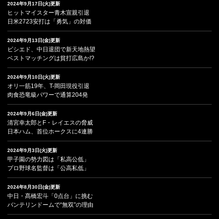
2024年9月17日(火)更新
ヒットマイスター青木宣親引退
日米2723安打は「勇気」の対価
2024年9月13日(金)更新
ビシエド、中日退団で新天地熱望
ベストマッチングは貧打広島か!?
2024年9月10日(火)更新
オリ一筋19年、T-岡田現役引退
肉食恐竜級パワーで通算204発
2024年9月6日(金)更新
清宮幸太郎とF・レイエスの脅威
日本ハム、首位ホークスに4連勝
2024年9月3日(火)更新
甲子園の勢力図は「私高公低」
プロ野球名監督は「公高私低」
2024年8月30日(金)更新
中日・髙橋宏斗「0点台」に挑む
バンテリンドームで“無双”の理由