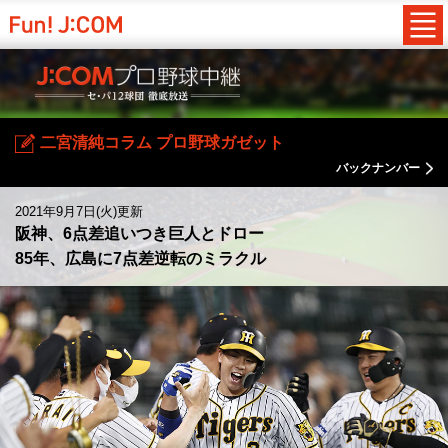
二宮清純コラム プロ野球ガゼット
バックナンバー
2021年9月7日(火)更新
阪神、6点差追いつき巨人とドロー
85年、広島に7点差逆転のミラクル