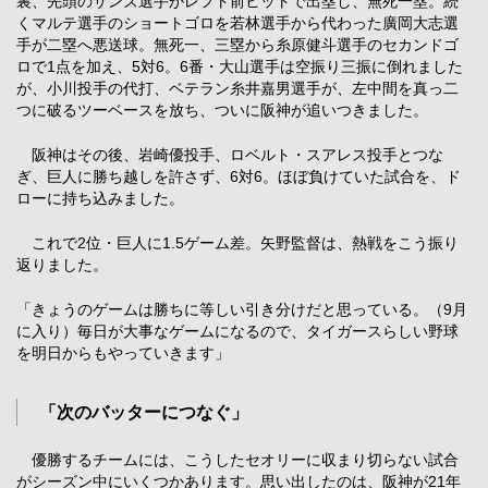
裏、先頭のサンズ選手がレフト前ヒットで出塁し、無死一塁。続
くマルテ選手のショートゴロを若林選手から代わった廣岡大志選
手が二塁へ悪送球。無死一、三塁から糸原健斗選手のセカンドゴ
ロで1点を加え、5対6。6番・大山選手は空振り三振に倒れました
が、小川投手の代打、ベテラン糸井嘉男選手が、左中間を真っ二
つに破るツーベースを放ち、ついに阪神が追いつきました。
阪神はその後、岩崎優投手、ロベルト・スアレス投手とつな
ぎ、巨人に勝ち越しを許さず、6対6。ほぼ負けていた試合を、ド
ローに持ち込みました。
これで2位・巨人に1.5ゲーム差。矢野監督は、熱戦をこう振り
返りました。
「きょうのゲームは勝ちに等しい引き分けだと思っている。（9月
に入り）毎日が大事なゲームになるので、タイガースらしい野球
を明日からもやっていきます」
「次のバッターにつなぐ」
優勝するチームには、こうしたセオリーに収まり切らない試合
がシーズン中にいくつかあります。思い出したのは、阪神が21年