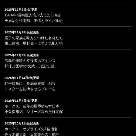
2025年12月5日(金)更新
1976年“長嶋巨人”初V支えたOH砲
王貞治と張本勲、友情とライバル心
2025年11月28日(金)更新
選手の家族を味方につけた名将たち
川上哲治、星野仙一に学ぶ気配り術
2025年11月21日(金)更新
広島初優勝の立役者ホプキンス
野球と医学の“文武二刀流”伝説
2025年11月14日(金)更新
野手対象に「長嶋茂雄賞」創設
ミスターを彷彿させるプレーを
2025年11月7日(金)更新
ホークス、前年の屈辱晴らす日本一
小久保裕紀、シリーズ決めた好采配
2025年10月31日(金)更新
ホークス、サプライズの1位指名
佐々木麟太郎、日米競合の可能性