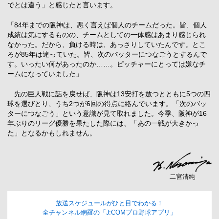
でとは違う」と感じたと言います。
「84年までの阪神は、悪く言えば個人のチームだった。皆、個人
成績は気にするものの、チームとしての一体感はあまり感じられ
なかった。だから、負ける時は、あっさりしていたんです。とこ
ろが85年は違っていた。皆、次のバッターにつなごうとするんで
す。いったい何があったのか……。ピッチャーにとっては嫌なチ
ームになっていました」
先の巨人戦に話を戻せば、阪神は13安打を放つとともに5つの四
球を選びとり、うち2つが6回の得点に絡んでいます。「次のバッ
ターにつなごう」という意識が見て取れました。今季、阪神が16
年ぶりのリーグ優勝を果たした際には、「あの一戦が大きかっ
た」となるかもしれません。
二宮清純
放送スケジュールがひと目でわかる！
全チャンネル網羅の「J:COMプロ野球アプリ」