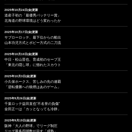
2025年10月24日(金)更新
道産子初の「最優秀バッテリー賞」
北海道の野球環境はどう変わったか
2025年10月17日(金)更新
サブローロッテ、最下位からの船出
山本功児方式とボビー方式の二刀流
2025年10月10日(金)更新
中日・松山晋也、育成初のセーブ王
「東北の隠し球」に惚れたスカウト
2025年10月3日(金)更新
小久保ホークス、苦しみの先の連覇
「逆転優勝への狼煙はあのゲーム」
2025年9月26日(金)更新
千葉ロッテ益田直也“不名誉の負傷”
金田正一は「カッとなっても冷静」
2025年9月19日(金)更新
阪神「大人の野球」でリーグ制圧
リーグ最多四球数が示す「成熟」