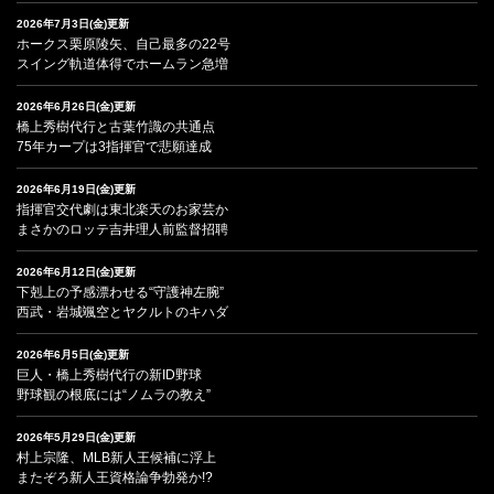
2026年7月3日(金)更新
ホークス栗原陵矢、自己最多の22号
スイング軌道体得でホームラン急増
2026年6月26日(金)更新
橋上秀樹代行と古葉竹識の共通点
75年カープは3指揮官で悲願達成
2026年6月19日(金)更新
指揮官交代劇は東北楽天のお家芸か
まさかのロッテ吉井理人前監督招聘
2026年6月12日(金)更新
下剋上の予感漂わせる“守護神左腕”
西武・岩城颯空とヤクルトのキハダ
2026年6月5日(金)更新
巨人・橋上秀樹代行の新ID野球
野球観の根底には“ノムラの教え”
2026年5月29日(金)更新
村上宗隆、MLB新人王候補に浮上
またぞろ新人王資格論争勃発か!?