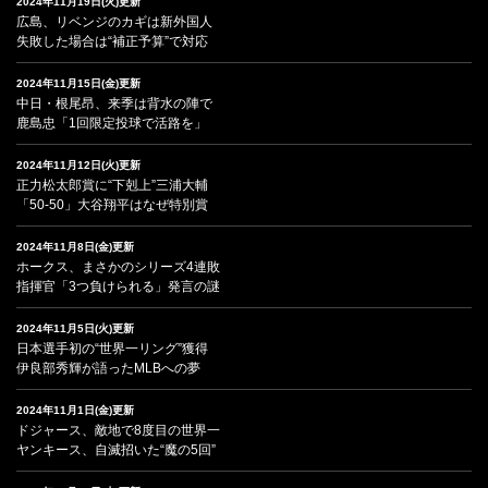
2024年11月19日(火)更新
広島、リベンジのカギは新外国人
失敗した場合は“補正予算”で対応
2024年11月15日(金)更新
中日・根尾昂、来季は背水の陣で
鹿島忠「1回限定投球で活路を」
2024年11月12日(火)更新
正力松太郎賞に“下剋上”三浦大輔
「50-50」大谷翔平はなぜ特別賞
2024年11月8日(金)更新
ホークス、まさかのシリーズ4連敗
指揮官「3つ負けられる」発言の謎
2024年11月5日(火)更新
日本選手初の“世界一リング”獲得
伊良部秀輝が語ったMLBへの夢
2024年11月1日(金)更新
ドジャース、敵地で8度目の世界一
ヤンキース、自滅招いた“魔の5回”