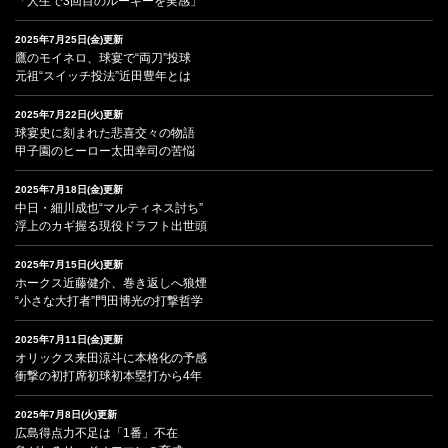
「人生で3回目のルーキーを実感」
2025年7月25日(金)更新
鷹のモイネロ、球宴で“両刀”投球
元祖“スイッチ投法”近田豊年とは
2025年7月22日(火)更新
球宴史に刻まれた悲喜交々の物語
甲子園のヒーロー太田幸司の苦悩
2025年7月18日(金)更新
中日・細川成也“マルティネス討ち”
浮上のカギ握る現役ドラフト出世頭
2025年7月15日(火)更新
ホークス近藤健介、巻き返しへ狼煙
“小さな大打者”門田博光の打撃哲学
2025年7月11日(金)更新
オリックス来田涼斗に本格化の予感
衝撃の初打席初球初本塁打から4年
2025年7月8日(火)更新
広島得点力不足は「1番」不在