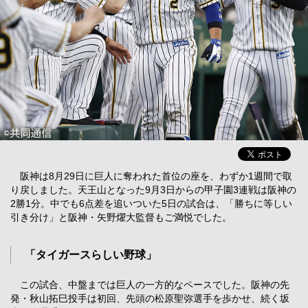
阪神は8月29日に巨人に奪われた首位の座を、わずか1週間で取
り戻しました。天王山となった9月3日からの甲子園3連戦は阪神の
2勝1分。中でも6点差を追いついた5日の試合は、「勝ちに等しい
引き分け」と阪神・矢野燿大監督もご満悦でした。
「タイガースらしい野球」
この試合、中盤までは巨人の一方的なペースでした。阪神の先
発・秋山拓巳投手は初回、先頭の松原聖弥選手を歩かせ、続く坂