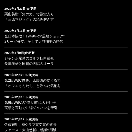
2026年1月23日(金)更新
栗山英樹「知の力」で殿堂入り
「三原マジック」の読み解き方
2026年1月16日(金)更新
全日本惨敗！1949年の“黒船ショック”
2リーグ分立、そして大谷翔平の時代
2026年1月9日(金)更新
ジャンボ尾崎のゴルフ転向前夜
長嶋茂雄と同質の天賦のオーラ
2025年12月26日(金)更新
第2回WBC優勝、原辰徳の支える力
「オマエさんたち」と呼んだ気配り
2025年12月19日(金)更新
第6回WBCの“侍大将”は大谷翔平
実績と言動で井端ジャパンを牽引
2025年12月12日(金)更新
佐藤輝明、Gグラブ賞受賞の背景
ファースト大山悠輔に感謝の理由