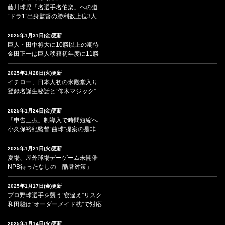
藤川球児「名選手名伯楽」への道
“ドラ1”出身監督の勝利数上位3人
2025年1月31日(金)更新
巨人・田中将大に10勝以上の期待
金田正一は巨人移籍初年度に11勝
2025年1月28日(火)更新
イチロー、日本人初の米殿堂入り
登録名誕生秘話と“仰木マジック”
2025年1月24日(金)更新
「申告三振」制導入で時間短縮へ
小久保裕紀監督“曲球”提案の是非
2025年1月21日(火)更新
夏場、屋外球場デーゲーム未開催
NPB待ったなしの「酷暑対策」
2025年1月17日(金)更新
プロ野球選手を襲う“寝違え”リスク
和田毅は“オーダーメイド枕”で対応
2025年1月14日(火)更新