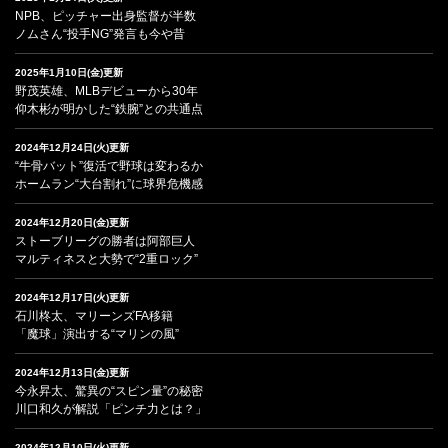
NPB、ピッチャー出身監督が半数
ノムさん“投手NG”発言も今や昔
2025年1月10日(金)更新
野茂英雄、MLBデビューから30年
仰木彬が明かした“鉄腕”との共通点
2024年12月24日(火)更新
“牛骨バット”復活で野球は変わるか
ホームラン“大台割れ”に球界危機感
2024年12月20日(金)更新
ストーブリーグの勝者は阿部巨人
マルティネスと大勢で“2重ロック”
2024年12月17日(火)更新
石川柊太、マリーンズFA移籍
「魔球」演出する“マリンの風”
2024年12月13日(金)更新
今永昇太、驚異の“スピン量”の秘密
川口和久が解説「ピンチ力とは？」
2024年12月10日(火)更新