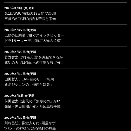
2026年3月6日(金)更新
第1回WBC“激動の19日間”の記憶
王貞治の“右腕”が語る苦悩と栄光
2026年2月27日(金)更新
広島の伝統受け継ぐスイッチヒッター
ドラ1ルーキー平川蓮に“大物の片鱗”
2026年2月20日(金)更新
菅野智之は“打者天国”を克服できるか
成功のカギは低めへの丁寧な投げ分け
2026年2月13日(金)更新
山田哲人、16年目のサード転向
新ポジションの「傾向と対策」
2026年2月6日(金)更新
前田健太は楽天の「無形の力」か!?
先輩・黒田博樹が変えた広島投手陣
2026年1月30日(金)更新
川相昌弘、殿堂入りに2票届かず
“バントの神様”が語る犠打の奥義