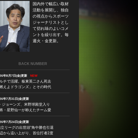
国内外で幅広い取材
活動を展開し、独自
の視点からスポーツ
ジャーナリストとし
て切れ味のよいコメ
ントを繰り出す。毎
週火・金更新。
BACK NUMBER
026年8月7日(金)更新
NEW
ルチで活躍。板東英二さん死去
燃えよドラゴンズ」とその時代
026年7月31日(金)更新
・ジョーンズ、米野球殿堂入り
将・星野仙一が称えたチーム愛
026年7月24日(金)更新
独立リーグの出世頭”角中勝也引退
辺から這い上がり、首位打者2度