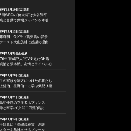
025年12月19日(金)更新
6回WBCの“侍大将”は大谷翔平
績と言動で井端ジャパンを牽引
025年12月12日(金)更新
藤輝明、Gグラブ賞受賞の背景
ァースト大山悠輔に感謝の理由
025年12月5日(金)更新
976年“長嶋巨人”初V支えたOH砲
貞治と張本勲、友情とライバル心
025年11月28日(金)更新
手の家族を味方につけた名将たち
上哲治、星野仙一に学ぶ気配り術
025年11月21日(金)更新
島初優勝の立役者ホプキンス
球と医学の“文武二刀流”伝説
025年11月14日(金)更新
手対象に「長嶋茂雄賞」創設
スターを彷彿させるプレーを