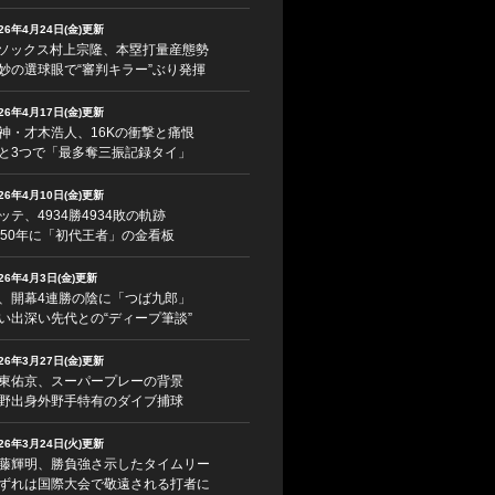
026年4月24日(金)更新
ソックス村上宗隆、本塁打量産態勢
妙の選球眼で“審判キラー”ぶり発揮
026年4月17日(金)更新
神・才木浩人、16Kの衝撃と痛恨
と3つで「最多奪三振記録タイ」
026年4月10日(金)更新
ッテ、4934勝4934敗の軌跡
950年に「初代王者」の金看板
026年4月3日(金)更新
、開幕4連勝の陰に「つば九郎」
い出深い先代との“ディープ筆談”
026年3月27日(金)更新
東佑京、スーパープレーの背景
野出身外野手特有のダイブ捕球
026年3月24日(火)更新
藤輝明、勝負強さ示したタイムリー
ずれは国際大会で敬遠される打者に