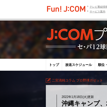
テレビ番組情
サービス案内
トップ
放送スケジュール
順位
二宮清純コラム プロ野球ガゼット
2022年1月18日(火)更新
沖縄キャンプ、