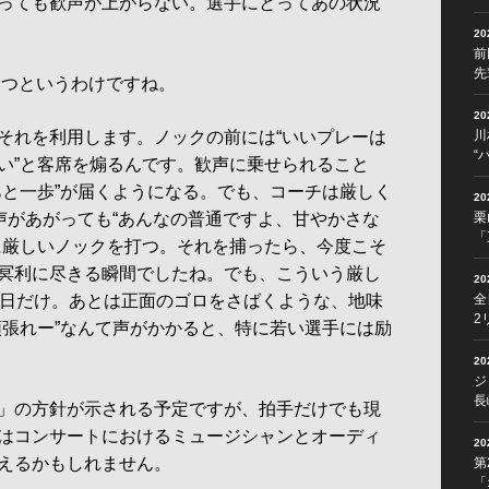
っても歓声が上がらない。選手にとってあの状況
2
前
先
ひとつというわけですね。
2
それを利用します。ノックの前には“いいプレーは
川
“
い”と客席を煽るんです。歓声に乗せられること
あと一歩”が届くようになる。でも、コーチは厳しく
2
歓声があがっても“あんなの普通ですよ、甘やかさな
栗
「
に厳しいノックを打つ。それを捕ったら、今度こそ
冥利に尽きる瞬間でしたね。でも、こういう厳し
2
2日だけ。あとは正面のゴロをさばくような、地味
全
2
頑張れー”なんて声がかかると、特に若い選手には励
2
ジ
長
」の方針が示される予定ですが、拍手だけでも現
はコンサートにおけるミュージシャンとオーディ
2
えるかもしれません。
第
「