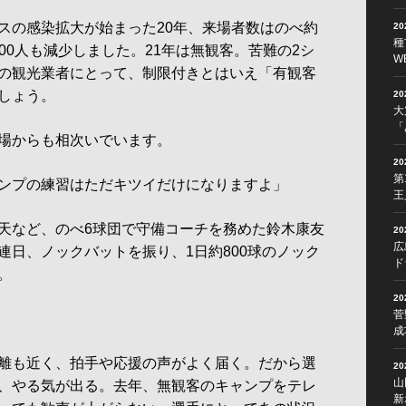
の感染拡大が始まった20年、来場者数はのべ約
2
種
4000人も減少しました。21年は無観客。苦難の2シ
W
の観光業者にとって、制限付きとはいえ「有観客
しょう。
2
大
「
場からも相次いでいます。
2
第
ンプの練習はただキツイだけになりますよ」
王
天など、のべ6球団で守備コーチを務めた鈴木康友
2
広
連日、ノックバットを振り、1日約800球のノック
ド
。
2
菅
？
成
離も近く、拍手や応援の声がよく届く。だから選
2
山
、やる気が出る。去年、無観客のキャンプをテレ
新