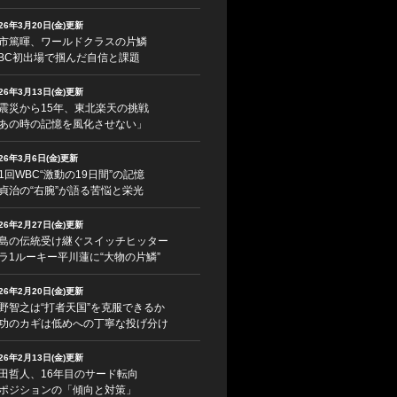
026年3月20日(金)更新
市篤暉、ワールドクラスの片鱗
BC初出場で掴んだ自信と課題
026年3月13日(金)更新
震災から15年、東北楽天の挑戦
あの時の記憶を風化させない」
026年3月6日(金)更新
1回WBC“激動の19日間”の記憶
貞治の“右腕”が語る苦悩と栄光
026年2月27日(金)更新
島の伝統受け継ぐスイッチヒッター
ラ1ルーキー平川蓮に“大物の片鱗”
026年2月20日(金)更新
野智之は“打者天国”を克服できるか
功のカギは低めへの丁寧な投げ分け
026年2月13日(金)更新
田哲人、16年目のサード転向
ポジションの「傾向と対策」