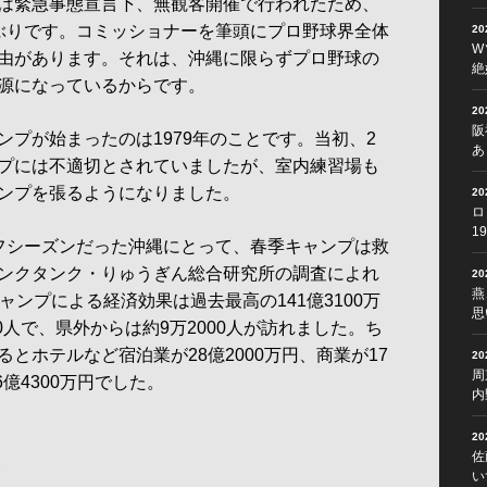
は緊急事態宣言下、無観客開催で行われたため、
ぶりです。コミッショナーを筆頭にプロ野球界全体
2
W
由があります。それは、沖縄に限らずプロ野球の
絶
源になっているからです。
2
阪
プが始まったのは1979年のことです。当初、2
あ
プには不適切とされていましたが、室内練習場も
ンプを張るようになりました。
2
ロ
1
フシーズンだった沖縄にとって、春季キャンプは救
ンクタンク・りゅうぎん総合研究所の調査によれ
2
燕
ャンプによる経済効果は過去最高の141億3100万
思
00人で、県外からは約9万2000人が訪れました。ち
とホテルなど宿泊業が28億2000万円、商業が17
2
周
6億4300万円でした。
内
2
さ
佐
い