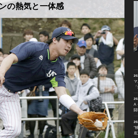
ンの熱気と一体感
2
マ
「
2
A
闘
2
“
底