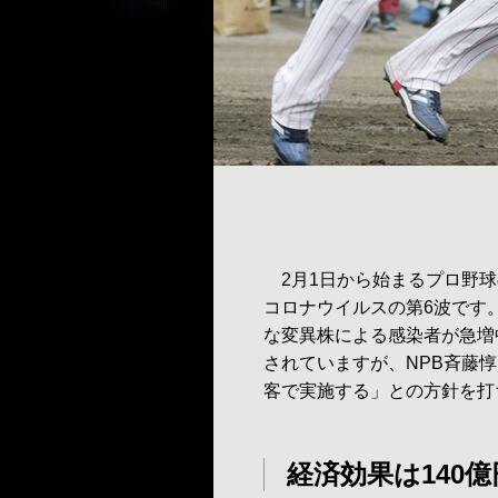
2月1日から始まるプロ野球
コロナウイルスの第6波です
な変異株による感染者が急増
されていますが、NPB斉藤
客で実施する」との方針を打
経済効果は140億