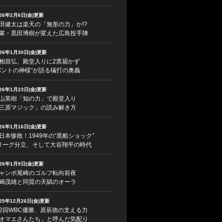
026年2月6日(金)更新
田健太は楽天の「無形の力」か!?
輩・黒田博樹が変えた広島投手陣
026年1月30日(金)更新
相昌弘、殿堂入りに2票届かず
バントの神様”が語る犠打の奥義
026年1月23日(金)更新
山英樹「知の力」で殿堂入り
三原マジック」の読み解き方
026年1月16日(金)更新
日本惨敗！1949年の“黒船ショック”
リーグ分立、そして大谷翔平の時代
026年1月9日(金)更新
ャンボ尾崎のゴルフ転向前夜
嶋茂雄と同質の天賦のオーラ
025年12月26日(金)更新
2回WBC優勝、原辰徳の支える力
オマエさんたち」と呼んだ気配り