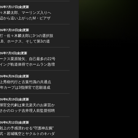
026年7月17日(金)更新
々木麟太郎、マーリンズ入りへ
辺から這い上がったM・ピアザ
026年7月10日(金)更新
打・佐々木麟太郎に3つの選択肢
LB、ホークス、そして第3の道
026年7月3日(金)更新
ークス栗原陵矢、自己最多の22号
イング軌道体得でホームラン急増
026年6月26日(金)更新
上秀樹代行と古葉竹識の共通点
5年カープは3指揮官で悲願達成
026年6月19日(金)更新
揮官交代劇は東北楽天のお家芸か
さかのロッテ吉井理人前監督招聘
026年6月12日(金)更新
剋上の予感漂わせる“守護神左腕”
武・岩城颯空とヤクルトのキハダ