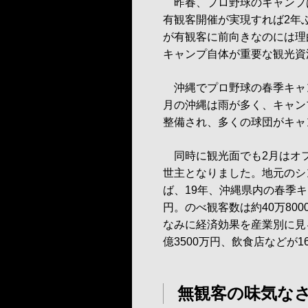
昨春、プロ野球のキャンプ
有観客開催が実現すれば2年
が有観客に前向きなのには理
キャンプ自体が重要な観光資
沖縄でプロ野球の春季キャン
月の沖縄は雨が多く、キャン
整備され、多くの球団がキャ
同時に観光面でも2月はオ
世主となりました。地元のシ
ば、19年、沖縄県内の春季キ
円。のべ観客数は約40万80
なみに経済効果を産業別に見る
億3500万円、飲食店などが1
無観客の味気な