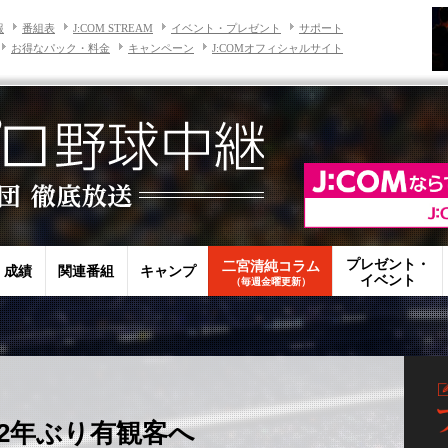
報
番組表
J:COM STREAM
イベント・プレゼント
サポート
お得なパック・料金
キャンペーン
J:COMオフィシャルサイト
プレゼント・
二宮清純コラム
・成績
関連番組
キャンプ
イベント
（毎週金曜更新）
2年ぶり有観客へ