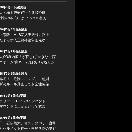
026年6月5日(金)更新
人・橋上秀樹代行の新ID野球
球観の根底には“ノムラの教え”
026年5月29日(金)更新
上宗隆、MLB新人王候補に浮上
たぞろ新人王資格論争勃発か!?
026年5月22日(金)更新
人OB堀内恒夫が投じた“大きな一石”
ニホーム“背ネーム”はありかなしか
026年5月15日(金)更新
界初！「危険スイング」に罰則
断のルール見直しで安全性確保
026年5月8日(金)更新
ェリー、213cmのインパクト
マウンドに上がるだけで武器」
026年5月1日(金)更新
日・石伊雄太、オスナのバット直撃
祖ヘルメット捕手・中尾孝義の受難