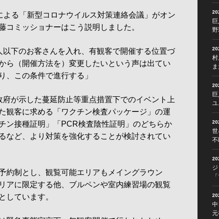
2
による「新型コロナウイルス対策連絡会議」がオン
巨
藤コミッショナーはこう説明しました。
野
2
人以下のお客さんを入れ、有観客で開催する位置づ
村
から（開催方法を）変更したいという声は出てい
ま
り、この条件で進行する」
2
巨
政府が示した蔓延防止等重点措置下でのイベント上
ユ
た観客に求める「ワクチン検査パッケージ」の運
2
チン接種証明」「PCR検査陰性証明」のどちらか
世
るなど、より対策を強化することが検討されてい
不
2
ジ
予約制とし、観覧可能エリアもメイングラウン
「
リアに限定する他、ブルペンや室内練習場の観覧
としています。
2
中
元