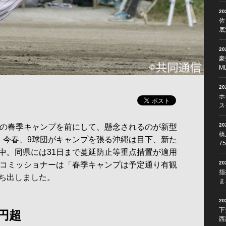
2
佐
底
2
豪
M
2
ホ
ス
2
の春季キャンプを前にして、懸念されるのが新型
橋
。今春、9球団がキャンプを張る沖縄は目下、新た
7
中。同県には31日まで蔓延防止等重点措置が適用
2
惇コミッショナーは「春季キャンプは予定通り有観
指
ち出しました。
ま
2
下
円超
西