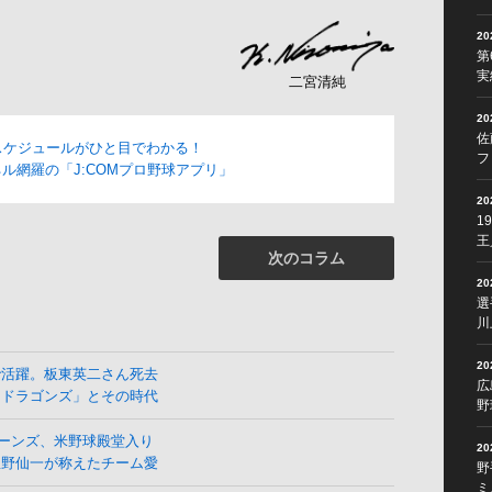
2
第
実
二宮清純
2
佐
スケジュールがひと目でわかる！
フ
ル網羅の「J:COMプロ野球アプリ」
2
1
王
次のコラム
2
選
川
2
で活躍。板東英二さん死去
広
よドラゴンズ」とその時代
野
ーンズ、米野球殿堂入り
2
星野仙一が称えたチーム愛
野
ミ