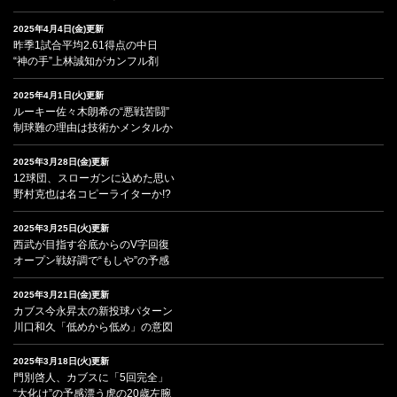
2025年4月4日(金)更新
昨季1試合平均2.61得点の中日
“神の手”上林誠知がカンフル剤
2025年4月1日(火)更新
ルーキー佐々木朗希の“悪戦苦闘”
制球難の理由は技術かメンタルか
2025年3月28日(金)更新
12球団、スローガンに込めた思い
野村克也は名コピーライターか!?
2025年3月25日(火)更新
西武が目指す谷底からのV字回復
オープン戦好調で“もしや”の予感
2025年3月21日(金)更新
カブス今永昇太の新投球パターン
川口和久「低めから低め」の意図
2025年3月18日(火)更新
門別啓人、カブスに「5回完全」
“大化け”の予感漂う虎の20歳左腕