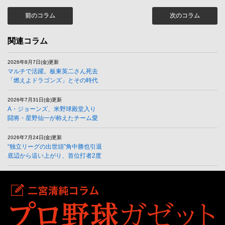
前のコラム
次のコラム
関連コラム
2026年8月7日(金)更新
マルチで活躍。板東英二さん死去
「燃えよドラゴンズ」とその時代
2026年7月31日(金)更新
A・ジョーンズ、米野球殿堂入り
闘将・星野仙一が称えたチーム愛
2026年7月24日(金)更新
“独立リーグの出世頭”角中勝也引退
底辺から這い上がり、首位打者2度