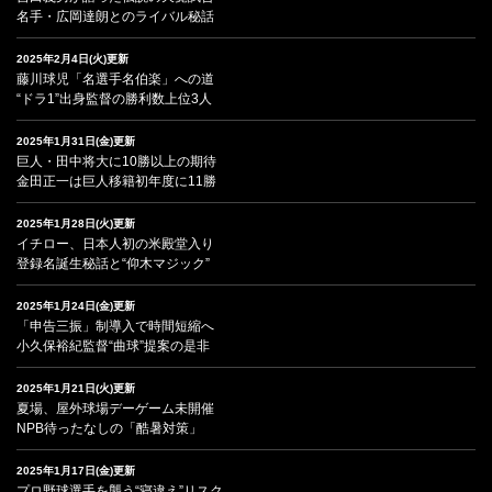
名手・広岡達朗とのライバル秘話
2025年2月4日(火)更新
藤川球児「名選手名伯楽」への道
“ドラ1”出身監督の勝利数上位3人
2025年1月31日(金)更新
巨人・田中将大に10勝以上の期待
金田正一は巨人移籍初年度に11勝
2025年1月28日(火)更新
イチロー、日本人初の米殿堂入り
登録名誕生秘話と“仰木マジック”
2025年1月24日(金)更新
「申告三振」制導入で時間短縮へ
小久保裕紀監督“曲球”提案の是非
2025年1月21日(火)更新
夏場、屋外球場デーゲーム未開催
NPB待ったなしの「酷暑対策」
2025年1月17日(金)更新
プロ野球選手を襲う“寝違え”リスク