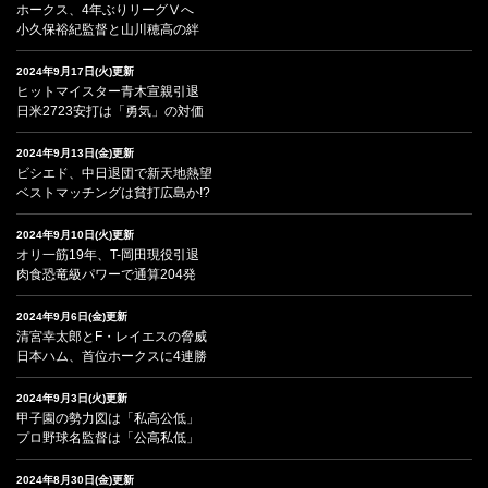
ホークス、4年ぶりリーグⅤへ
小久保裕紀監督と山川穂高の絆
2024年9月17日(火)更新
ヒットマイスター青木宣親引退
日米2723安打は「勇気」の対価
2024年9月13日(金)更新
ビシエド、中日退団で新天地熱望
ベストマッチングは貧打広島か!?
2024年9月10日(火)更新
オリ一筋19年、T-岡田現役引退
肉食恐竜級パワーで通算204発
2024年9月6日(金)更新
清宮幸太郎とF・レイエスの脅威
日本ハム、首位ホークスに4連勝
2024年9月3日(火)更新
甲子園の勢力図は「私高公低」
プロ野球名監督は「公高私低」
2024年8月30日(金)更新