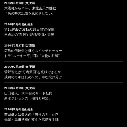
2026年3月13日(金)更新
大震災から15年、東北楽天の挑戦
「あの時の記憶を風化させない」
2026年3月6日(金)更新
第1回WBC“激動の19日間”の記憶
王貞治の“右腕”が語る苦悩と栄光
2026年2月27日(金)更新
広島の伝統受け継ぐスイッチヒッター
ドラ1ルーキー平川蓮に“大物の片鱗”
2026年2月20日(金)更新
菅野智之は“打者天国”を克服できるか
成功のカギは低めへの丁寧な投げ分け
2026年2月13日(金)更新
山田哲人、16年目のサード転向
新ポジションの「傾向と対策」
2026年2月6日(金)更新
前田健太は楽天の「無形の力」か!?
先輩・黒田博樹が変えた広島投手陣