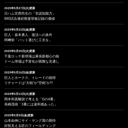
2025年5月27日(火)更新
日ハム宮西尚生の「非認知能力」
880試合連続救援登板記録の価値
2025年5月23日(金)更新
巨人・坂本勇人、復活への条件
岡﨑郁「バット選びに工夫を」
2025年5月20日(火)更新
千葉ロッテ新球場は幕張新都心の核
ドーム球場は予算化が困難な見通し
2025年5月16日(金)更新
巨人とホークス、トレードの損得
リチャードは“大砲”か“空砲”か!?
2025年5月13日(火)更新
岡本和真離脱で考える「Gの4番」
長嶋茂雄「3番には違和感あった」
2025年5月9日(金)更新
山本由伸にサイ・ヤング賞の期待
好投支える匠のフィールディング