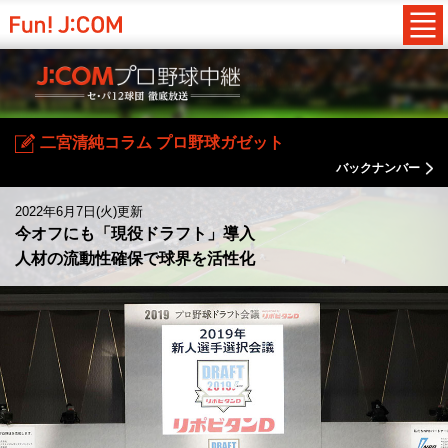
二宮清純コラム プロ野球ガゼット
バックナンバー
2022年6月7日(火)更新
今オフにも「現役ドラフト」導入
人材の流動性確保で球界を活性化