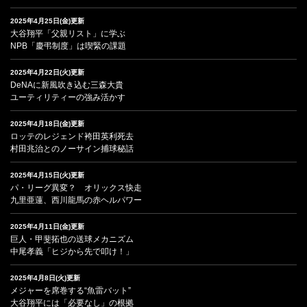
2025年4月25日(金)更新
大谷翔平「父親リスト」に学ぶ
NPB「慶弔制度」は喫緊の課題
2025年4月22日(火)更新
DeNAに新風吹き込む三森大貴
ユーティリティーの強み活かす
2025年4月18日(金)更新
ロッテのレジェンド袴田英利死去
村田兆治とのノーサイン捕球秘話
2025年4月15日(火)更新
パ・リーグ異変？ オリックス快走
九里亜蓮、西川龍馬の赤ヘルパワー
2025年4月11日(金)更新
巨人・甲斐拓也の送球メカニズム
中尾孝義「ヒジから先で叩け！」
2025年4月8日(火)更新
メジャーを席巻する“魚雷バット”
大谷翔平には「必要なし」の根拠