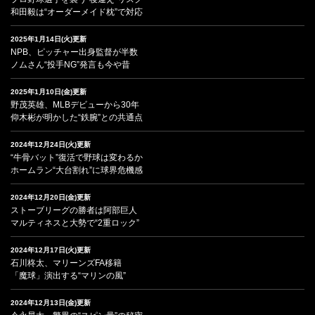
和田毅は“オーダーメイド枕”で対応
2025年1月14日(火)更新
NPB、ピッチャー出身監督が半数
ノムさん“投手NG”発言も今や昔
2025年1月10日(金)更新
野茂英雄、MLBデビューから30年
仰木彬が明かした“鉄腕”との共通点
2024年12月24日(火)更新
“牛骨バット”復活で野球は変わるか
ホームラン“大台割れ”に球界危機感
2024年12月20日(金)更新
ストーブリーグの勝者は阿部巨人
マルティネスと大勢で“2重ロック”
2024年12月17日(火)更新
石川柊太、マリーンズFA移籍
「魔球」演出する“マリンの風”
2024年12月13日(金)更新