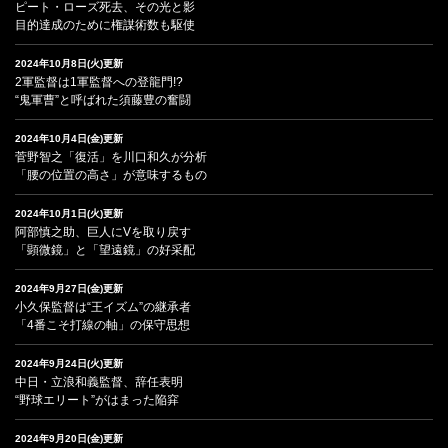
ピート・ローズ死去、その光と影
目的達成のために権謀術数も駆使
2024年10月8日(火)更新
2軍監督は1軍監督への登龍門!?
“鬼軍曹”と呼ばれた須藤豊の奮闘
2024年10月4日(金)更新
菅野智之「復活」を川口和久が分析
「腰の位置の高さ」が意味するもの
2024年10月1日(火)更新
阿部慎之助、巨人にVを取り戻す
「顕微鏡」と「望遠鏡」の好采配
2024年9月27日(金)更新
小久保監督は“王イズム”の継承者
「4番こそ打線の軸」の保守思想
2024年9月24日(火)更新
中日・立浪和義監督、辞任表明
“野球エリート”がはまった陥穽
2024年9月20日(金)更新