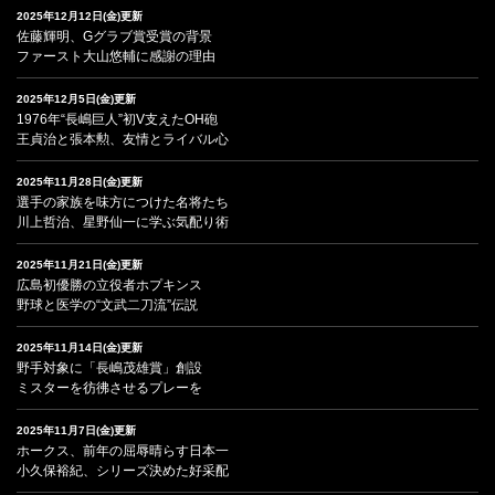
2025年12月12日(金)更新
佐藤輝明、Gグラブ賞受賞の背景
ファースト大山悠輔に感謝の理由
2025年12月5日(金)更新
1976年“長嶋巨人”初V支えたOH砲
王貞治と張本勲、友情とライバル心
2025年11月28日(金)更新
選手の家族を味方につけた名将たち
川上哲治、星野仙一に学ぶ気配り術
2025年11月21日(金)更新
広島初優勝の立役者ホプキンス
野球と医学の“文武二刀流”伝説
2025年11月14日(金)更新
野手対象に「長嶋茂雄賞」創設
ミスターを彷彿させるプレーを
2025年11月7日(金)更新
ホークス、前年の屈辱晴らす日本一
小久保裕紀、シリーズ決めた好采配