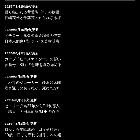
2025年8月19日(火)更新
語り継がれる背番号「3」の物語
長嶋茂雄と千葉茂の知られざる絆
2025年8月15日(金)更新
イチロー、永久欠番＆銅像の偉業
日本人銅像1号はレイズ岩村明憲
2025年8月12日(火)更新
カープ「ピースナイター」の誓い
背番号「86」の意味を噛み締める
2025年8月8日(金)更新
「ハマのジョーカー」藤浪晋太郎
巻き返しの切り札か、死に札か!?
2025年8月5日(火)更新
セ・リーグも27年からDH制導入
「職人」大田卓司語るDHの心得
2025年8月1日(金)更新
ロッテ寺地隆成の「日々是精進」
19歳「打てて守れる捕手」への道