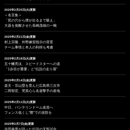
2025年2月25日(火)更新
＜名言集＞
「尻の穴から煙が出るまで吸え」
大器を覚醒させた長嶋茂雄の一喝
2025年2月21日(金)更新
村上宗隆、外野練習指示の背景
チーム事情と本人の利得も考慮
2025年2月18日(火)更新
五十幡亮汰、スピードスターへの道
「1歩目が重要」と“伝説の走り屋”
2025年2月14日(金)更新
楽天・宗山塁を育んだ広島県三次市
二岡智宏、梵英心ら名遊撃手の産地
2025年2月11日(火)更新
中日、バンテリンドーム改造へ
フェンス低くし“際”での攻防を
2025年2月7日(金)更新
吉田義男が語った伝説の天覧試合