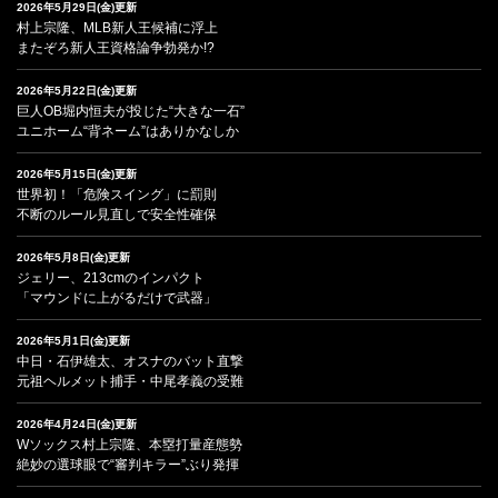
2026年5月29日(金)更新
村上宗隆、MLB新人王候補に浮上
またぞろ新人王資格論争勃発か!?
2026年5月22日(金)更新
巨人OB堀内恒夫が投じた“大きな一石”
ユニホーム“背ネーム”はありかなしか
2026年5月15日(金)更新
世界初！「危険スイング」に罰則
不断のルール見直しで安全性確保
2026年5月8日(金)更新
ジェリー、213cmのインパクト
「マウンドに上がるだけで武器」
2026年5月1日(金)更新
中日・石伊雄太、オスナのバット直撃
元祖ヘルメット捕手・中尾孝義の受難
2026年4月24日(金)更新
Wソックス村上宗隆、本塁打量産態勢
絶妙の選球眼で“審判キラー”ぶり発揮