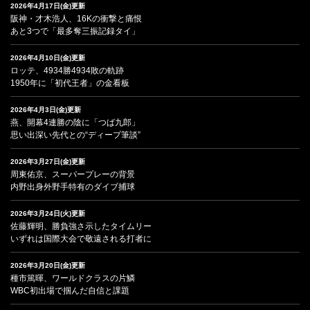
2026年4月17日(金)更新
阪神・才木浩人、16Kの衝撃と痛恨
あと3つで「最多奪三振記録タイ」
2026年4月10日(金)更新
ロッテ、4934勝4934敗の軌跡
1950年に「初代王者」の金看板
2026年4月3日(金)更新
燕、開幕4連勝の陰に「つば九郎」
思い出深い先代との“ディープ筆談”
2026年3月27日(金)更新
周東佑京、スーパープレーの背景
内野出身外野手特有のダイブ捕球
2026年3月24日(火)更新
佐藤輝明、勝負強さ示したタイムリー
いずれは国際大会で敬遠される打者に
2026年3月20日(金)更新
種市篤暉、ワールドクラスの片鱗
WBC初出場で掴んだ自信と課題