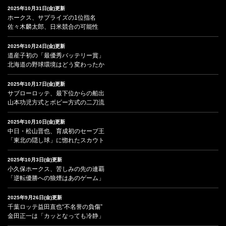
2025年10月31日(金)更新
ホークス、サプライズの1位指名
佐々木麟太郎、日米競合の可能性
2025年10月24日(金)更新
道産子初の「最優秀バッテリー賞」
北海道の野球環境はどう変わったか
2025年10月17日(金)更新
サブローロッテ、最下位からの船出
山本功児方式とボビー方式の二刀流
2025年10月10日(金)更新
中日・松山晋也、育成初のセーブ王
「東北の隠し球」に惚れたスカウト
2025年10月3日(金)更新
小久保ホークス、苦しみの先の連覇
「逆転優勝への狼煙はあのゲーム」
2025年9月26日(金)更新
千葉ロッテ益田直也“不名誉の負傷”
金田正一は「カッとなっても冷静」