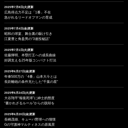
2025年7月8日(火)更新
広島得点力不足は「1番」不在
急がれるリードオフマンの育成
2025年7月4日(金)更新
昭和の球宴、舞台裏の駆け引き
江夏豊と角盈男の“3連投秘話”
2025年7月1日(火)更新
佐藤輝明、本塁打王への成長曲線
好調支える25年版コンパクト打法
2025年6月27日(金)更新
年俸500万の「4番」山本大斗とは
長距離砲の条件充たした“千葉の星”
2025年6月24日(火)更新
大谷翔平“報復死球”に紳士的態度
“書かれざるルール”からの脱却を
2025年6月20日(金)更新
長嶋茂雄、キューバ野球への憧憬
Gの守護神マルティネスの原風景