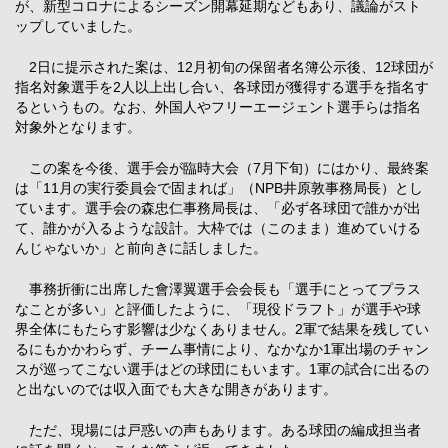
が、新型コロナによるシーズン開幕延期などもあり、議論がスト
ップしていました。
2日に提示された案は、12月初旬の保留者名簿公示後、12球団が
指名対象選手を2人以上出し合い、各球団が獲得する選手を指名す
るというもの。なお、外国人やフリーエージェント選手らは指名
対象外となります。
この案を今後、選手会が臨時大会（7月下旬）にはかり、最終案
は「11月の実行委員会で固まれば」（NPB井原敦事務局長）とし
ています。選手会の森忠仁事務局長は、「必ず各球団で誰かが出
て、誰かが入るような設計。大枠では（このまま）進めていける
んじゃないか」と前向きに話しました。
事務折衝に出席した會澤翼選手会会長も「選手にとってプラス
なことが多い」と評価したように、「現役ドラフト」が選手や球
界全体にもたらす影響は少なくありません。2軍で結果を残してい
るにもかかわらず、チーム事情により、なかなか1軍出場のチャン
スが巡ってこない選手はどの球団にもいます。1軍の試合に出るの
と出ないのでは収入面でも大きな開きがあります。
ただ、現場には戸惑いの声もあります。ある球団の編成担当者