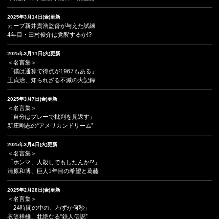
2025年3月14日(金)更新
カープ新井貴浩監督が与えた試練
4年目・田村俊介は覚醒するか!?
2025年3月11日(火)更新
＜名言集＞
「僕は通算で得点が1967もある」
王貞治、知られざる不滅の大記録
2025年3月7日(金)更新
＜名言集＞
「自分はプレーで批判を見返す」
新庄剛志の“アメリカンドリーム”
2025年3月4日(火)更新
＜名言集＞
「ホンマ、人殺しでもしたんか!?」
清原和博、巨人1年目の希望と葛藤
2025年2月28日(金)更新
＜名言集＞
「24時間の中の、わずか何秒」
衣笠祥雄、壮絶なる“鉄人伝説”