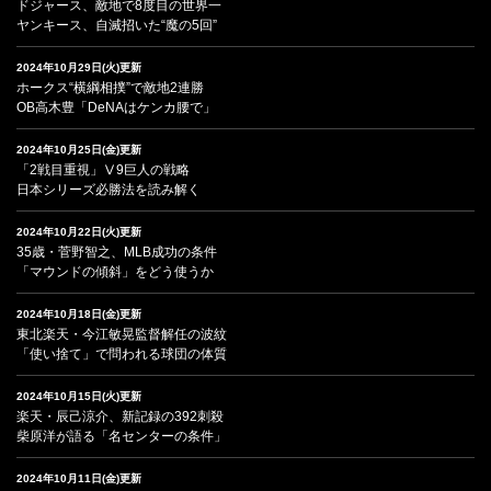
ドジャース、敵地で8度目の世界一
ヤンキース、自滅招いた“魔の5回”
2024年10月29日(火)更新
ホークス“横綱相撲”で敵地2連勝
OB高木豊「DeNAはケンカ腰で」
2024年10月25日(金)更新
「2戦目重視」Ⅴ9巨人の戦略
日本シリーズ必勝法を読み解く
2024年10月22日(火)更新
35歳・菅野智之、MLB成功の条件
「マウンドの傾斜」をどう使うか
2024年10月18日(金)更新
東北楽天・今江敏晃監督解任の波紋
「使い捨て」で問われる球団の体質
2024年10月15日(火)更新
楽天・辰己涼介、新記録の392刺殺
柴原洋が語る「名センターの条件」
2024年10月11日(金)更新