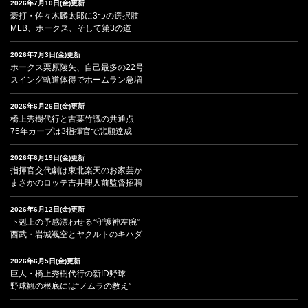
2026年7月10日(金)更新
豪打・佐々木麟太郎に3つの選択肢
MLB、ホークス、そして第3の道
2026年7月3日(金)更新
ホークス栗原陵矢、自己最多の22号
スイング軌道体得でホームラン急増
2026年6月26日(金)更新
橋上秀樹代行と古葉竹識の共通点
75年カープは3指揮官で悲願達成
2026年6月19日(金)更新
指揮官交代劇は東北楽天のお家芸か
まさかのロッテ吉井理人前監督招聘
2026年6月12日(金)更新
下剋上の予感漂わせる“守護神左腕”
西武・岩城颯空とヤクルトのキハダ
2026年6月5日(金)更新
巨人・橋上秀樹代行の新ID野球
野球観の根底には“ノムラの教え”