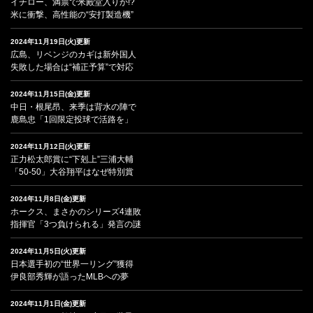
イチロー、満票で米殿堂入りか!?
米に衝撃、高性能の“安打製造機”
2024年11月19日(火)更新
広島、リベンジのカギは新外国人
失敗した場合は“補正予算”で対応
2024年11月15日(金)更新
中日・根尾昂、来季は背水の陣で
鹿島忠「1回限定投球で活路を」
2024年11月12日(火)更新
正力松太郎賞に“下剋上”三浦大輔
「50-50」大谷翔平はなぜ特別賞
2024年11月8日(金)更新
ホークス、まさかのシリーズ4連敗
指揮官「3つ負けられる」発言の謎
2024年11月5日(火)更新
日本選手初の“世界一リング”獲得
伊良部秀輝が語ったMLBへの夢
2024年11月1日(金)更新