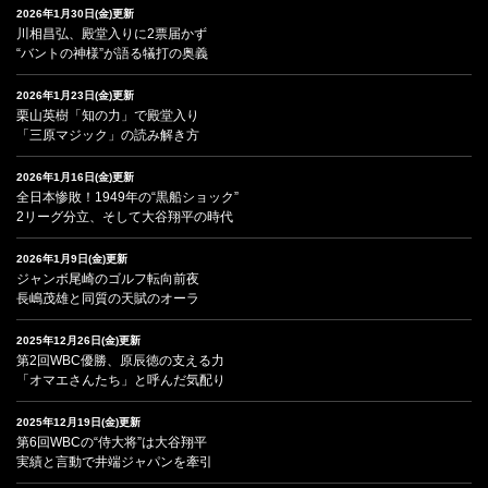
2026年1月30日(金)更新
川相昌弘、殿堂入りに2票届かず
“バントの神様”が語る犠打の奥義
2026年1月23日(金)更新
栗山英樹「知の力」で殿堂入り
「三原マジック」の読み解き方
2026年1月16日(金)更新
全日本惨敗！1949年の“黒船ショック”
2リーグ分立、そして大谷翔平の時代
2026年1月9日(金)更新
ジャンボ尾崎のゴルフ転向前夜
長嶋茂雄と同質の天賦のオーラ
2025年12月26日(金)更新
第2回WBC優勝、原辰徳の支える力
「オマエさんたち」と呼んだ気配り
2025年12月19日(金)更新
第6回WBCの“侍大将”は大谷翔平
実績と言動で井端ジャパンを牽引