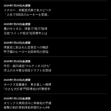
2025年7月29日(火)更新
イチロー、米殿堂式典で名スピーチ
「人生で3回目のルーキーを実感」
2025年7月25日(金)更新
鷹のモイネロ、球宴で“両刀”投球
元祖“スイッチ投法”近田豊年とは
2025年7月22日(火)更新
球宴史に刻まれた悲喜交々の物語
甲子園のヒーロー太田幸司の苦悩
2025年7月18日(金)更新
中日・細川成也“マルティネス討ち”
浮上のカギ握る現役ドラフト出世頭
2025年7月15日(火)更新
ホークス近藤健介、巻き返しへ狼煙
“小さな大打者”門田博光の打撃哲学
2025年7月11日(金)更新
オリックス来田涼斗に本格化の予感
衝撃の初打席初球初本塁打から4年