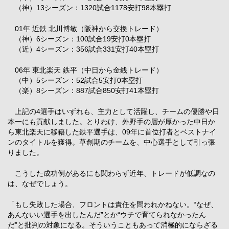
（神）13シーズン：1320試合1178安打98本塁打
01年 近鉄 北川博敏（阪神から交換トレード）
（神）6シーズン：100試合19安打0本塁打
（近）4シーズン：356試合331安打40本塁打
06年 東北楽天 鉄平（中日から金銭トレード）
（中）5シーズン：52試合5安打0本塁打
（楽）8シーズン：887試合850安打41本塁打
上記の4選手はいずれも、主力として活躍し、チームの優勝や日
本一にも貢献しました。とりわけ、外野手の層が厚かった中日か
ら東北楽天に移籍した鉄平選手は、09年に首位打者とベストナイ
ンのタイトルを獲得。草創期のチームを、中心選手として引っ張
りました。
こうした成功例があるにも関わらず近年、トレードが低調なの
は、なぜでしょう。
「もし失敗した場合、フロントは責任を問われかねない。“なぜ、
あんないい選手を出したんだ”とか“ウチで育てられなかったん
だ”と批判の対象になる。そういうこともあって消極的にならざる