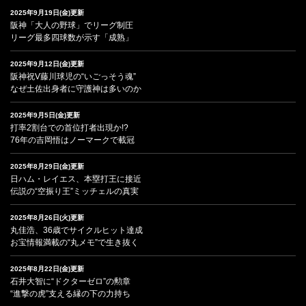
2025年9月19日(金)更新
阪神「大人の野球」でリーグ制圧
リーグ最多四球数が示す「成熟」
2025年9月12日(金)更新
阪神祝V藤川球児の“いごっそう魂”
なぜ土佐出身者に守護神は多いのか
2025年9月5日(金)更新
打率2割台での首位打者出現か!?
76年の吉岡悟はノーマークで載冠
2025年8月29日(金)更新
日ハム・レイエス、本塁打王に接近
伝説の“空振り王”ミッチェルの真実
2025年8月26日(火)更新
丸佳浩、36歳でサイクルヒット達成
お宝情報満載の“丸メモ”で生き抜く
2025年8月22日(金)更新
石井大智に“ドクターゼロ”の勲章
“進撃の虎”支える縁の下の力持ち