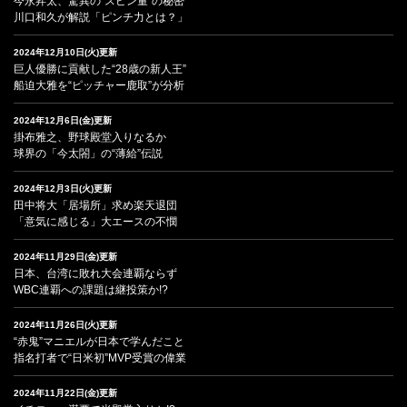
今永昇太、驚異の“スピン量”の秘密
川口和久が解説「ピンチ力とは？」
2024年12月10日(火)更新
巨人優勝に貢献した“28歳の新人王”
船迫大雅を“ピッチャー鹿取”が分析
2024年12月6日(金)更新
掛布雅之、野球殿堂入りなるか
球界の「今太閤」の“薄給”伝説
2024年12月3日(火)更新
田中将大「居場所」求め楽天退団
「意気に感じる」大エースの不憫
2024年11月29日(金)更新
日本、台湾に敗れ大会連覇ならず
WBC連覇への課題は継投策か!?
2024年11月26日(火)更新
“赤鬼”マニエルが日本で学んだこと
指名打者で“日米初”MVP受賞の偉業
2024年11月22日(金)更新