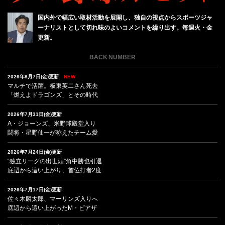
国内外で幅広い取材活動を展開し、独自の視点からスポーツジャ
ーナリストとして切れ味のよいコメントを繰り出す。毎週火・金
更新。
BACK NUMBER
2026年8月7日(金)更新
NEW
マルチで活躍。板東英二さん死去
「燃えよドラゴンズ」とその時代
2026年7月31日(金)更新
A・ジョーンズ、米野球殿堂入り
闘将・星野仙一が称えたチーム愛
2026年7月24日(金)更新
“独立リーグの出世頭”角中勝也引退
底辺から這い上がり、首位打者2度
2026年7月17日(金)更新
佐々木麟太郎、マーリンズ入りへ
底辺から這い上がったM・ピアザ