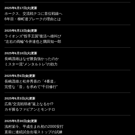
2025年6月17日(火)更新
ホークス、交流戦テコに首位戦線へ
6年目・柳町達ブレークの理由とは
2025年6月13日(金)更新
ライオンズ“投手王国”復活へ雄叫び
“左右の両輪”今井達也と隅田知一郎
2025年6月10日(火)更新
長嶋茂雄はなぜ勝負強かったのか
ミスター流“メンタルトレ”の効力
2025年6月6日(金)更新
長嶋茂雄と松井秀喜の「4番道」
完璧な「音」を求めて“千日修行”
2025年6月3日(火)更新
広島“交流戦弱者”返上なるか!?
カギ握るファビアンとモンテロ
2025年5月30日(金)更新
浅村栄斗、平成生まれ初の2000安打
直前に連続試合出場ストップの試練