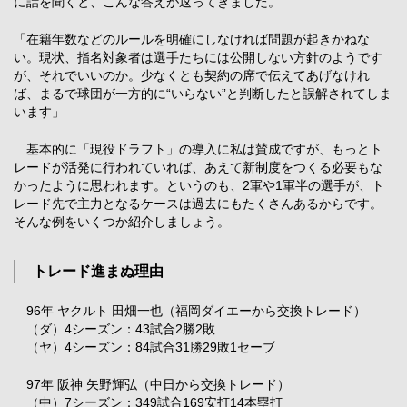
に話を聞くと、こんな答えが返ってきました。
「在籍年数などのルールを明確にしなければ問題が起きかねな
い。現状、指名対象者は選手たちには公開しない方針のようです
が、それでいいのか。少なくとも契約の席で伝えてあげなけれ
ば、まるで球団が一方的に“いらない”と判断したと誤解されてしま
います」
基本的に「現役ドラフト」の導入に私は賛成ですが、もっとト
レードが活発に行われていれば、あえて新制度をつくる必要もな
かったように思われます。というのも、2軍や1軍半の選手が、ト
レード先で主力となるケースは過去にもたくさんあるからです。
そんな例をいくつか紹介しましょう。
トレード進まぬ理由
96年 ヤクルト 田畑一也（福岡ダイエーから交換トレード）
（ダ）4シーズン：43試合2勝2敗
（ヤ）4シーズン：84試合31勝29敗1セーブ
97年 阪神 矢野輝弘（中日から交換トレード）
（中）7シーズン：349試合169安打14本塁打