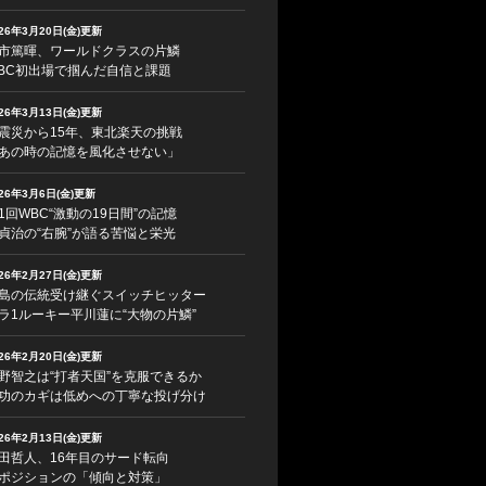
026年3月20日(金)更新
市篤暉、ワールドクラスの片鱗
BC初出場で掴んだ自信と課題
026年3月13日(金)更新
震災から15年、東北楽天の挑戦
あの時の記憶を風化させない」
026年3月6日(金)更新
1回WBC“激動の19日間”の記憶
貞治の“右腕”が語る苦悩と栄光
026年2月27日(金)更新
島の伝統受け継ぐスイッチヒッター
ラ1ルーキー平川蓮に“大物の片鱗”
026年2月20日(金)更新
野智之は“打者天国”を克服できるか
功のカギは低めへの丁寧な投げ分け
026年2月13日(金)更新
田哲人、16年目のサード転向
ポジションの「傾向と対策」