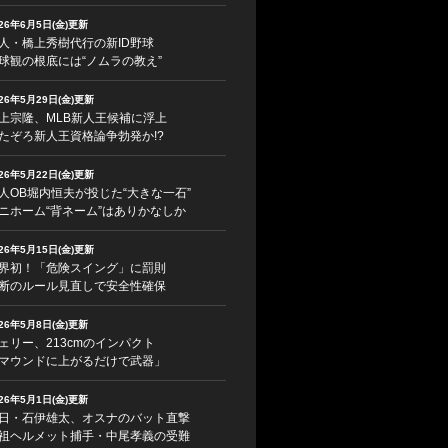
026年6月5日(金)更新
人・橋上秀樹代行の新ID野球
球観の根底には“ノムラの教え”
026年5月29日(金)更新
上宗隆、MLB新人王候補に浮上
たぞろ新人王資格論争勃発か!?
026年5月22日(金)更新
人OB堀内恒夫が投じた“大きな一石”
ニホーム“背ネーム”はありかなしか
026年5月15日(金)更新
界初！「危険スイング」に罰則
断のルール見直しで安全性確保
026年5月8日(金)更新
ェリー、213cmのインパクト
マウンドに上がるだけで武器」
026年5月1日(金)更新
日・石伊雄太、オスナのバット直撃
祖ヘルメット捕手・中尾孝義の受難