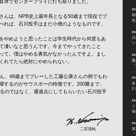
直球でセンターフライに打ち取りました。
2
前
んは、NPB史上最年長となる50歳まで現役でプ
先
べれば、石川投手はまだ小僧のようなものです。
2
川
をやめようと思ったことは学生時代から何度もあ
“
て凄いなと思うんです。今までやってきたこと
って。僕はやめる勇気がなかったんですよ。まし
2
栗
くれてたら絶対にやめられない」
「
ん、48歳までプレーした工藤公康さんの例でもわ
2
全
躍するのがサウスポーの特徴です。200勝まで、
2
するのではなく、通過点にしてもらいたい石川投手
2
ジ
長
2
第
二宮清純
「