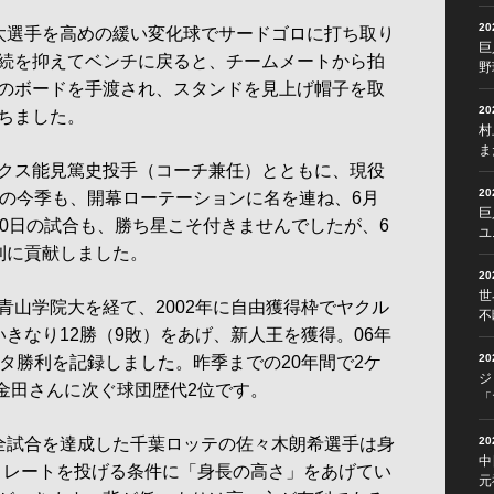
2
太選手を高めの緩い変化球でサードゴロに打ち取り
巨
続を抑えてベンチに戻ると、チームメートから拍
野
のボードを手渡され、スタンドを見上げ帽子を取
2
ちました。
村
ま
クス能見篤史投手（コーチ兼任）とともに、現役
2
目の今季も、開幕ローテーションに名を連ね、6月
巨
30日の試合も、勝ち星こそ付きませんでしたが、6
ユ
利に貢献しました。
2
世
山学院大を経て、2002年に自由獲得枠でヤクル
不
きなり12勝（9敗）をあげ、新人王を獲得。06年
2
タ勝利を記録しました。昨季までの20年間で2ケ
ジ
の金田さんに次ぐ球団歴代2位です。
「
全試合を達成した千葉ロッテの佐々木朗希選手は身
2
中
ストレートを投げる条件に「身長の高さ」をあげてい
元