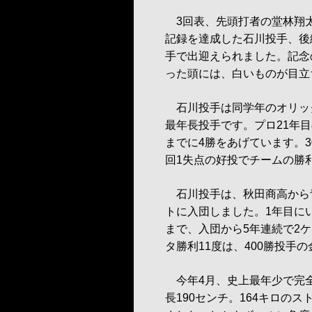
3回表、先頭打者の堂林翔
記録を達成した石川投手、後
手で出迎えられました。記念
った頭には、白いものが目立
石川投手は同学年のオリッ
最年長投手です。プロ21年
までに4勝をあげています。
回1失点の好投でチームの勝
石川投手は、秋田商高から青
トに入団しました。1年目にい
まで、入団から5年連続で2ケ
タ勝利11度は、400勝投手
今年4月、史上最年少で完
長190センチ。164キロの