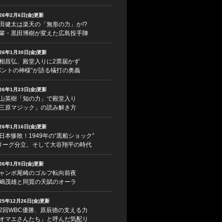
026年2月6日(金)更新
田健太は楽天の「無形の力」か!?
輩・黒田博樹が変えた広島投手陣
026年1月30日(金)更新
相昌弘、殿堂入りに2票届かず
バントの神様”が語る犠打の奥義
026年1月23日(金)更新
山英樹「知の力」で殿堂入り
三原マジック」の読み解き方
026年1月16日(金)更新
日本惨敗！1949年の“黒船ショック”
リーグ分立、そして大谷翔平の時代
026年1月9日(金)更新
ャンボ尾崎のゴルフ転向前夜
嶋茂雄と同質の天賦のオーラ
025年12月26日(金)更新
2回WBC優勝、原辰徳の支える力
オマエさんたち」と呼んだ気配り