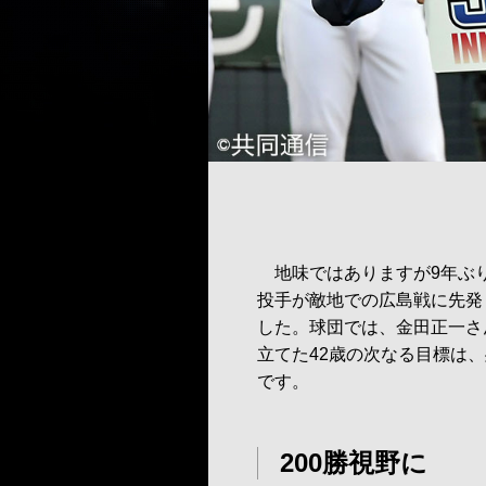
地味ではありますが9年ぶり
投手が敵地での広島戦に先発し
した。球団では、金田正一さ
立てた42歳の次なる目標は、
です。
200勝視野に