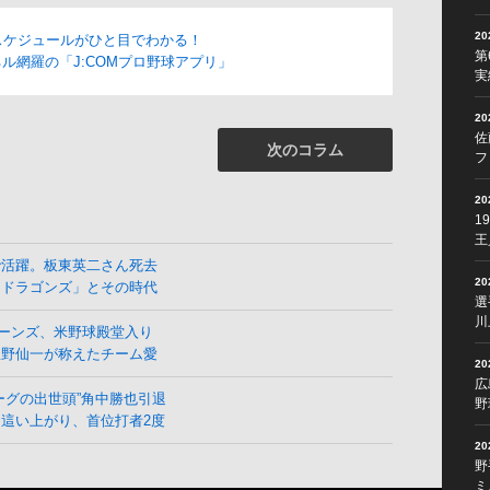
2
スケジュールがひと目でわかる！
第
ル網羅の「J:COMプロ野球アプリ」
実
2
佐
次のコラム
フ
2
1
王
で活躍。板東英二さん死去
2
よドラゴンズ」とその時代
選
川
ーンズ、米野球殿堂入り
星野仙一が称えたチーム愛
2
広
ーグの出世頭”角中勝也引退
野
這い上がり、首位打者2度
2
野
ミ