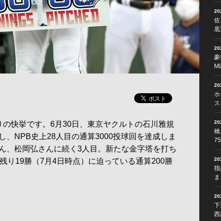
2
佐
底
2
豪
M
2
ホ
ス
2
の快挙です。6月30日、東京ヤクルトの石川雅規
橋
、NPB史上28人目の通算3000投球回を達成しま
7
ん、松岡弘さんに続く3人目。新たな金字塔を打ち
2
残り19勝（7月4日時点）に迫っている通算200勝
指
ま
2
下
西