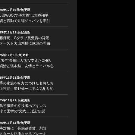
025年12月19日(金)更新
6回WBCの“侍大将”は大谷翔平
績と言動で井端ジャパンを牽引
025年12月12日(金)更新
藤輝明、Gグラブ賞受賞の背景
ァースト大山悠輔に感謝の理由
025年12月5日(金)更新
976年“長嶋巨人”初V支えたOH砲
貞治と張本勲、友情とライバル心
025年11月28日(金)更新
手の家族を味方につけた名将たち
上哲治、星野仙一に学ぶ気配り術
025年11月21日(金)更新
島初優勝の立役者ホプキンス
球と医学の“文武二刀流”伝説
025年11月14日(金)更新
手対象に「長嶋茂雄賞」創設
スターを彷彿させるプレーを