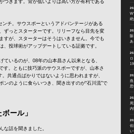
がつきます。背が低いよりは高い方が有利である
2
W
絶
センチ。サウスポーというアドバンテージがある
、ずっとスターターです。リリーフなら目先を変
2
阪
ますが、スターターはそうはいきません。今でも
あ
は、投球術がアップデートしている証拠です。
2
ロ
ているのが、08年の山本昌さん以来となる、
1
0勝です。ともに技巧派のサウスポーですが、山本さ
です。共通点ばかりではないように思われますが、
2
燕
ポンのように食らいつき、聞き出すのが“石川流”で
思
2
周
内
たボール」
2
佐
んな話を聞きました。
い