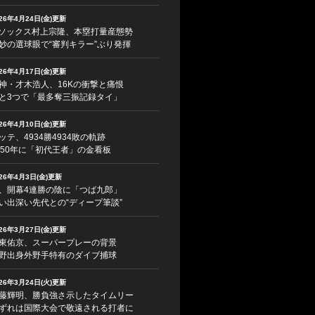
026年4月24日(金)更新
ソックス村上宗隆、本塁打量産態勢
妙の選球眼で“審判キラー”ぶり発揮
026年4月17日(金)更新
神・才木浩人、16Kの衝撃と痛恨
と3つで「最多奪三振記録タイ」
026年4月10日(金)更新
ッテ、4934勝4934敗の軌跡
950年に「初代王者」の金看板
026年4月3日(金)更新
、開幕4連勝の陰に「つば九郎」
い出深い先代との“ディープ筆談”
026年3月27日(金)更新
東佑京、スーパープレーの背景
野出身外野手特有のダイブ捕球
026年3月24日(火)更新
藤輝明、勝負強さ示したタイムリー
ずれは国際大会で敬遠される打者に