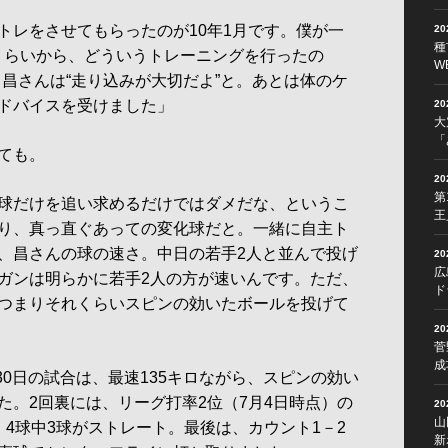
トレをさせてもらったのが10年1月です。僕が一
2
種
歳くらいから、どういうトレーニングを行ったの
W
、昌さんは“走り込みが大切だよ”と。あとは体のケ
ドバイスを受けました」
2
大
「
ても。
2
第
球だけを追い求めるだけではダメだな、というこ
王
り、真っ直ぐあっての変化球だと。一緒に自主ト
、昌さんの球の速さ。中日の若手2人と並んで投げ
2
広
ガンは明らかに若手2人の方が速いんです。ただ、
ド
つまりそれくらいスピンの効いたボールを投げて
2
菅
成
30日の試合は、最速135キロながら、スピンの効い
た。2回裏には、リーグ打率2位（7月4日時点）の
2
山
4球中3球がストレート。最後は、カウント1－2
新