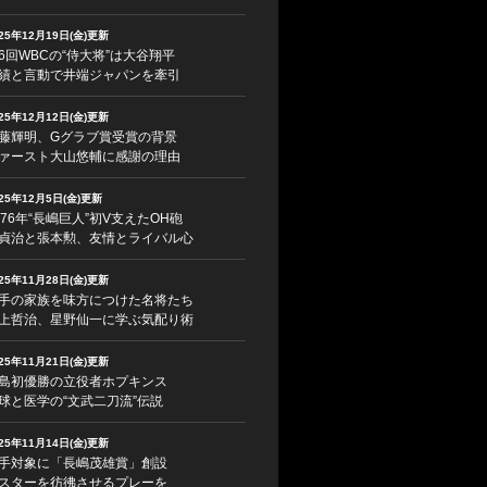
025年12月19日(金)更新
6回WBCの“侍大将”は大谷翔平
績と言動で井端ジャパンを牽引
025年12月12日(金)更新
藤輝明、Gグラブ賞受賞の背景
ァースト大山悠輔に感謝の理由
025年12月5日(金)更新
976年“長嶋巨人”初V支えたOH砲
貞治と張本勲、友情とライバル心
025年11月28日(金)更新
手の家族を味方につけた名将たち
上哲治、星野仙一に学ぶ気配り術
025年11月21日(金)更新
島初優勝の立役者ホプキンス
球と医学の“文武二刀流”伝説
025年11月14日(金)更新
手対象に「長嶋茂雄賞」創設
スターを彷彿させるプレーを