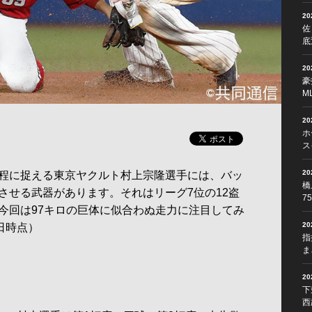
2
佐
底
2
豪
M
2
ホ
ス
2
程に捉える東京ヤクルト村上宗隆選手には、バッ
橋
させる武器があります。それはリーグ7位の12盗
7
今回は97キロの巨体に似合わぬ走力に注目してみ
2
日時点）
指
ま
2
下
西