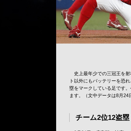
史上最年少での三冠王を射
ト以外にもバッテリーを恐れ
塁をマークしている足です。
ます。（文中データは8月24
チーム2位12盗塁