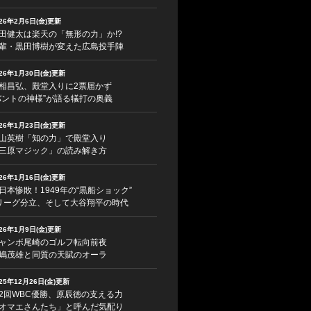
026年2月6日(金)更新
田健太は楽天の「無形の力」か!?
輩・黒田博樹が変えた広島投手陣
026年1月30日(金)更新
相昌弘、殿堂入りに2票届かず
バントの神様”が語る犠打の奥義
026年1月23日(金)更新
山英樹「知の力」で殿堂入り
三原マジック」の読み解き方
026年1月16日(金)更新
日本惨敗！1949年の“黒船ショック”
リーグ分立、そして大谷翔平の時代
026年1月9日(金)更新
ャンボ尾崎のゴルフ転向前夜
嶋茂雄と同質の天賦のオーラ
025年12月26日(金)更新
2回WBC優勝、原辰徳の支える力
オマエさんたち」と呼んだ気配り