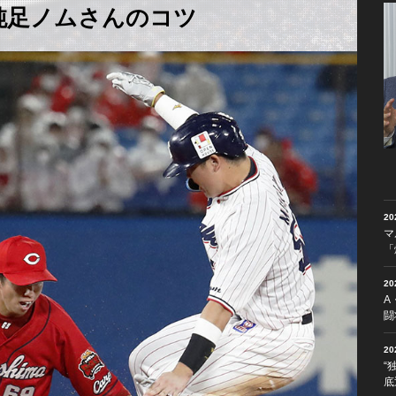
、鈍足ノムさんのコツ
2
マ
「
2
A
闘
2
“
底