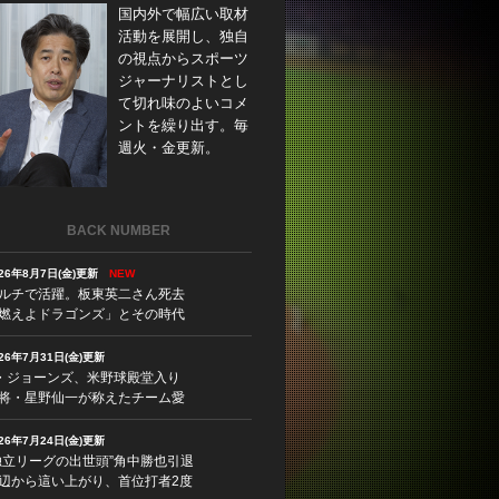
国内外で幅広い取材
活動を展開し、独自
の視点からスポーツ
ジャーナリストとし
て切れ味のよいコメ
ントを繰り出す。毎
週火・金更新。
BACK NUMBER
026年8月7日(金)更新
NEW
ルチで活躍。板東英二さん死去
燃えよドラゴンズ」とその時代
026年7月31日(金)更新
・ジョーンズ、米野球殿堂入り
将・星野仙一が称えたチーム愛
026年7月24日(金)更新
独立リーグの出世頭”角中勝也引退
辺から這い上がり、首位打者2度