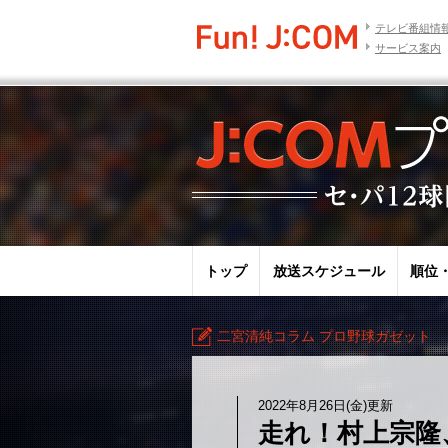
テレビ番組情
サービス案内
トップ
放送スケジュール
順位
二宮清純コラム プロ野球ガゼット
2022年8月26日(金)更新
走れ！村上宗隆