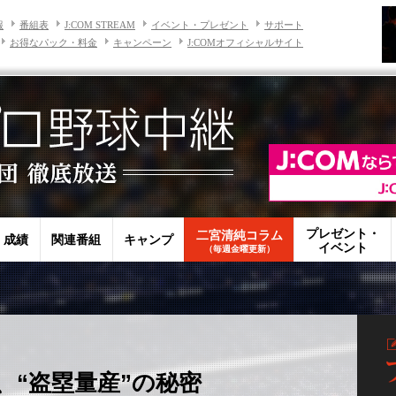
報
番組表
J:COM STREAM
イベント・プレゼント
サポート
お得なパック・料金
キャンペーン
J:COMオフィシャルサイト
プレゼント・
二宮清純コラム
・成績
関連番組
キャンプ
イベント
（毎週金曜更新）
、“盗塁量産”の秘密