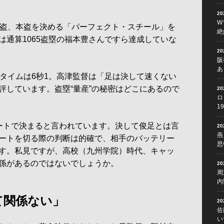
2
W
盗、本盗を決める「パーフェクト・スチール」を
絶
は通算1065盗塁の福本豊さんですら達成していな
2
阪
あ
タイムは6秒1。高津監督は「足は決して速くない
評しています。盗塁“量産”の秘密はどこにあるので
2
ロ
1
ートで決まると言われています。決して俊足とは言
2
燕
ートを切る際の判断は的確で、相手のバッテリー
思
す。私見ですが、高校（九州学院）時代、キャッ
係があるのではないでしょうか。
2
周
内
て関係ない」
2
佐
い