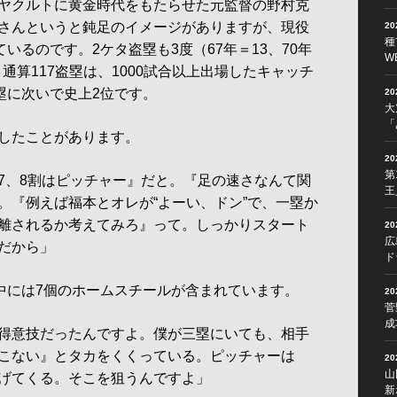
ヤクルトに黄金時代をもたらせた元監督の野村克
さんというと鈍足のイメージがありますが、現役
2
種
ているのです。2ケタ盗塁も3度（67年＝13、70年
W
。通算117盗塁は、1000試合以上出場したキャッチ
塁に次いで史上2位です。
2
大
「
したことがあります。
2
第
7、8割はピッチャー』だと。『足の速さなんて関
王
。『例えば福本とオレが“よーい、ドン”で、一塁か
離されるか考えてみろ』って。しっかりスタート
2
広
だから」
ド
中には7個のホームスチールが含まれています。
2
菅
成
得意技だったんですよ。僕が三塁にいても、相手
こない』とタカをくくっている。ピッチャーは
2
山
げてくる。そこを狙うんですよ」
新