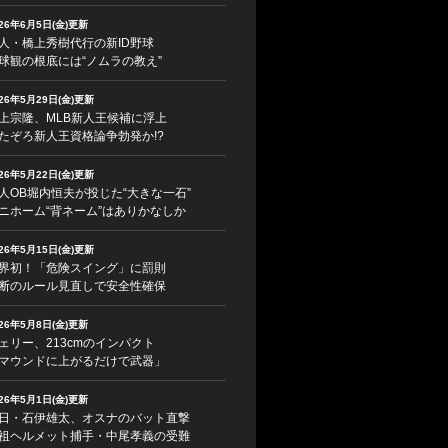
026年6月5日(金)更新
人・橋上秀樹代行の新ID野球
球観の根底には“ノムラの教え”
026年5月29日(金)更新
上宗隆、MLB新人王候補に浮上
たぞろ新人王資格論争勃発か!?
026年5月22日(金)更新
人OB堀内恒夫が投じた“大きな一石”
ニホーム“背ネーム”はありかなしか
026年5月15日(金)更新
界初！「危険スイング」に罰則
断のルール見直しで安全性確保
026年5月8日(金)更新
ェリー、213cmのインパクト
マウンドに上がるだけで武器」
026年5月1日(金)更新
日・石伊雄太、オスナのバット直撃
祖ヘルメット捕手・中尾孝義の受難