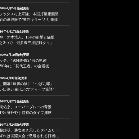
026年4月24日(金)更新
ソックス村上宗隆、本塁打量産態勢
妙の選球眼で“審判キラー”ぶり発揮
026年4月17日(金)更新
神・才木浩人、16Kの衝撃と痛恨
と3つで「最多奪三振記録タイ」
026年4月10日(金)更新
ッテ、4934勝4934敗の軌跡
950年に「初代王者」の金看板
026年4月3日(金)更新
、開幕4連勝の陰に「つば九郎」
い出深い先代との“ディープ筆談”
026年3月27日(金)更新
東佑京、スーパープレーの背景
野出身外野手特有のダイブ捕球
026年3月24日(火)更新
藤輝明、勝負強さ示したタイムリー
ずれは国際大会で敬遠される打者に