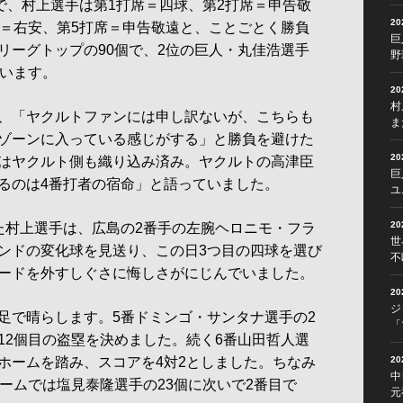
で、村上選手は第1打席＝四球、第2打席＝申告敬
2
席＝右安、第5打席＝申告敬遠と、ことごとく勝負
巨
リーグトップの90個で、2位の巨人・丸佳浩選手
野
ています。
2
村
、「ヤクルトファンには申し訳ないが、こちらも
ま
ゾーンに入っている感じがする」と勝負を避けた
2
はヤクルト側も織り込み済み。ヤクルトの高津臣
巨
るのは4番打者の宿命」と語っていました。
ユ
2
村上選手は、広島の2番手の左腕ヘロニモ・フラ
世
ンドの変化球を見送り、この日3つ目の四球を選び
不
ードを外すしぐさに悔しさがにじんでいました。
2
ジ
で晴らします。5番ドミンゴ・サンタナ選手の2
「
12個目の盗塁を決めました。続く6番山田哲人選
ホームを踏み、スコアを4対2としました。ちなみ
2
中
ームでは塩見泰隆選手の23個に次いで2番目で
元