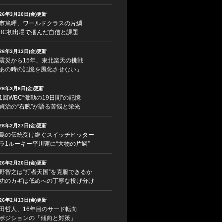
026年3月20日(金)更新
市篤暉、ワールドクラスの片鱗
BC初出場で掴んだ自信と課題
026年3月13日(金)更新
震災から15年、東北楽天の挑戦
あの時の記憶を風化させない」
026年3月6日(金)更新
1回WBC“激動の19日間”の記憶
貞治の“右腕”が語る苦悩と栄光
026年2月27日(金)更新
島の伝統受け継ぐスイッチヒッター
ラ1ルーキー平川蓮に“大物の片鱗”
026年2月20日(金)更新
野智之は“打者天国”を克服できるか
功のカギは低めへの丁寧な投げ分け
026年2月13日(金)更新
田哲人、16年目のサード転向
ポジションの「傾向と対策」