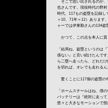
そこで思い出されるのが、
也さんです。現役時代の野村
時代、117もの盗塁を記録し
＝10、71年＝12）あります
ャーでは伊東勤さんの134盗
かつて、この点を本人に質
「結局ね、盗塁というのは『
係ない』と言い続けたんです
ら二塁へ走ったら、どれだけ
を切れば、オレでも走れるん
驚くことに117個の盗塁の
「ホームスチールはね、僕の
バッテリーは『絶対に走って
悠々と大きなモーションで投