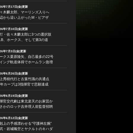
026年7月17日(金)更新
々木麟太郎、マーリンズ入りへ
辺から這い上がったM・ピアザ
026年7月10日(金)更新
打・佐々木麟太郎に3つの選択肢
LB、ホークス、そして第3の道
026年7月3日(金)更新
ークス栗原陵矢、自己最多の22号
イング軌道体得でホームラン急増
026年6月26日(金)更新
上秀樹代行と古葉竹識の共通点
5年カープは3指揮官で悲願達成
026年6月19日(金)更新
揮官交代劇は東北楽天のお家芸か
さかのロッテ吉井理人前監督招聘
026年6月12日(金)更新
剋上の予感漂わせる“守護神左腕”
武・岩城颯空とヤクルトのキハダ