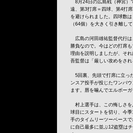
8月24日の広島戦（神宮）
遠、第3打席＝四球、第4打
を避けられました。四球数は
（64個）を大きく引き離し
広島の河田雄祐監督代行は
勝負なので。今はどの打席も
理由を説明しましたが、それ
吾監督は「厳しい攻めをされ
5回裏、先頭で打席に立った
ンスア投手が投じたワンバウ
ます。唇を噛んでエルボーガ
村上選手は、この悔しさを足
球目にスタートを切り、今季
手のタイムリーツーベースで
に自己最多に並ぶ12盗塁はチ