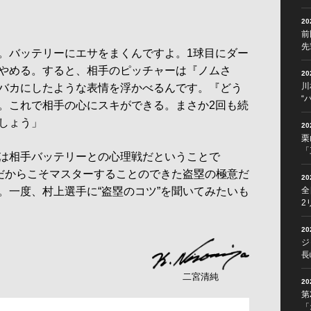
2
前
先
。バッテリーにエサをまくんですよ。1球目にダー
やめる。すると、相手のピッチャーは『ノムさ
2
川
バカにしたような表情を浮かべるんです。『どう
“
。これで相手の心にスキができる。まさか2回も続
しょう」
2
栗
「
は相手バッテリーとの心理戦だということで
んだからこそマスターすることのできた盗塁の極意だ
2
。一度、村上選手に“盗塁のコツ”を聞いてみたいも
全
2
2
ジ
長
二宮清純
2
第
「