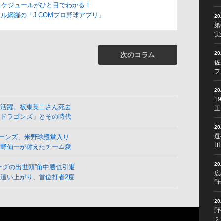
スケジュールがひと目でわかる！
ル網羅の「J:COMプロ野球アプリ」
2
第
実
2
次のコラム
佐
フ
2
1
で活躍。板東英二さん死去
王
よドラゴンズ」とその時代
2
選
ーンズ、米野球殿堂入り
川
星野仙一が称えたチーム愛
2
ーグの出世頭”角中勝也引退
広
這い上がり、首位打者2度
野
2
野
ミ