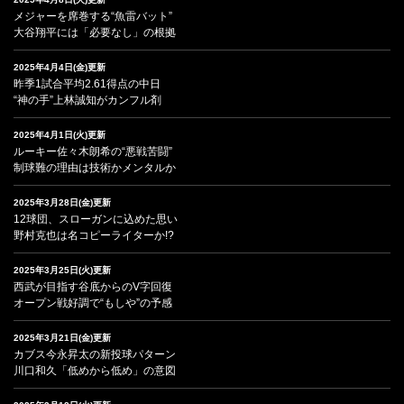
メジャーを席巻する“魚雷バット”
大谷翔平には「必要なし」の根拠
2025年4月4日(金)更新
昨季1試合平均2.61得点の中日
“神の手”上林誠知がカンフル剤
2025年4月1日(火)更新
ルーキー佐々木朗希の“悪戦苦闘”
制球難の理由は技術かメンタルか
2025年3月28日(金)更新
12球団、スローガンに込めた思い
野村克也は名コピーライターか!?
2025年3月25日(火)更新
西武が目指す谷底からのV字回復
オープン戦好調で“もしや”の予感
2025年3月21日(金)更新
カブス今永昇太の新投球パターン
川口和久「低めから低め」の意図