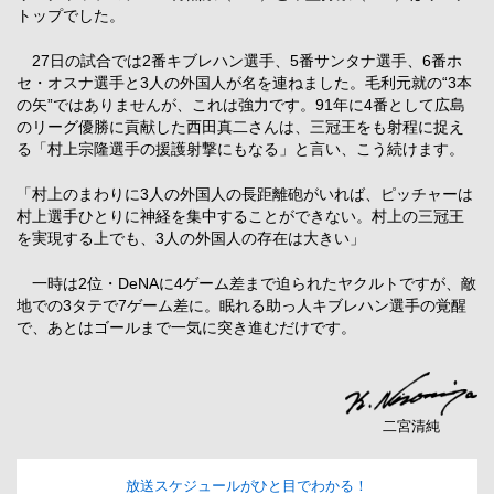
トップでした。
27日の試合では2番キブレハン選手、5番サンタナ選手、6番ホ
セ・オスナ選手と3人の外国人が名を連ねました。毛利元就の“3本
の矢”ではありませんが、これは強力です。91年に4番として広島
のリーグ優勝に貢献した西田真二さんは、三冠王をも射程に捉え
る「村上宗隆選手の援護射撃にもなる」と言い、こう続けます。
「村上のまわりに3人の外国人の長距離砲がいれば、ピッチャーは
村上選手ひとりに神経を集中することができない。村上の三冠王
を実現する上でも、3人の外国人の存在は大きい」
一時は2位・DeNAに4ゲーム差まで迫られたヤクルトですが、敵
地での3タテで7ゲーム差に。眠れる助っ人キブレハン選手の覚醒
で、あとはゴールまで一気に突き進むだけです。
二宮清純
放送スケジュールがひと目でわかる！