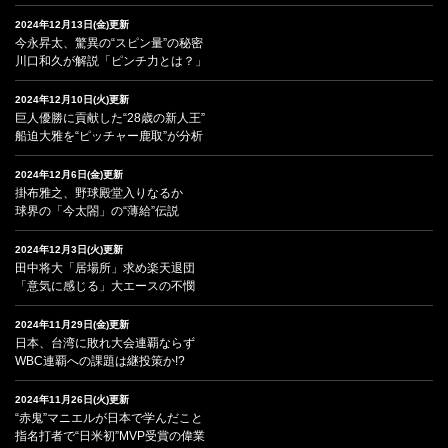
2024年12月13日(金)更新
今永昇太、驚異の“スピン量”の秘密
川口和久が解説「ピンチ力とは？」
2024年12月10日(火)更新
巨人優勝に貢献した“28歳の新人王”
船迫大雅を“ピッチャー鹿取”が分析
2024年12月6日(金)更新
掛布雅之、野球殿堂入りなるか
球界の「今太閤」の“薄給”伝説
2024年12月3日(火)更新
田中将大「居場所」求め楽天退団
「意気に感じる」大エースの不憫
2024年11月29日(金)更新
日本、台湾に敗れ大会連覇ならず
WBC連覇への課題は継投策か!?
2024年11月26日(火)更新
“赤鬼”マニエルが日本で学んだこと
指名打者で“日米初”MVP受賞の偉業