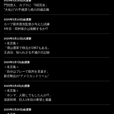
2025年3月18日(火)更新
門別啓人、カブスに「5回完全」
“大化け”の予感漂う虎の20歳左腕
2025年3月14日(金)更新
カープ新井貴浩監督が与えた試練
4年目・田村俊介は覚醒するか!?
2025年3月11日(火)更新
＜名言集＞
「僕は通算で得点が1967もある」
王貞治、知られざる不滅の大記録
2025年3月7日(金)更新
＜名言集＞
「自分はプレーで批判を見返す」
新庄剛志の“アメリカンドリーム”
2025年3月4日(火)更新
＜名言集＞
「ホンマ、人殺しでもしたんか!?」
清原和博、巨人1年目の希望と葛藤
2025年2月28日(金)更新