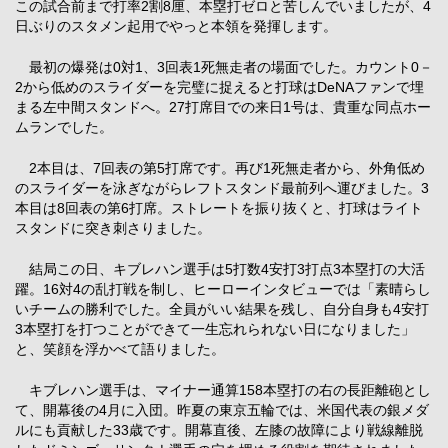
この試合前まで打率2割8厘、本塁打ゼロと苦しんでいましたが、4
日ぶりのスタメン起用でやっと本領を発揮します。
最初の爆発は0対1、3回表1死無走者の場面でした。カウント0－
2から低めのスライダーを完璧に捉えると打球はDeNAファンで埋
まる左中間スタンドへ。27打席目での来日1号は、貴重な同点ホー
ムランでした。
2本目は、7回表の第5打席です。再び1死無走者から、外角低め
のスライダーを泳ぎながらレフトスタンド最前列へ運びました。3
本目は8回表の第6打席。ストレートを振り抜くと、打球はライト
スタンドに突き刺さりました。
結局この日、キブレハン選手は5打数4安打3打点3本塁打の大活
躍。16対4の乱打戦を制し、ヒーローインタビューでは「素晴らし
いチームの勝利でした。全員がいい結果を残し、自分自身も4安打
3本塁打を打つことができて一生忘れられない日になりました」
と、笑顔を浮かべて語りました。
キブレハン選手は、マイナー通算158本塁打の右の長距離砲とし
て、開幕後の4月に入団。昨夏の東京五輪では、米国代表の銀メダ
ルにも貢献した33歳です。開幕直後、左膝の故障により戦線離脱