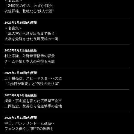
＜名言集＞
「24時間の中の、わずか何秒」
衣笠祥雄、壮絶なる“鉄人伝説”
2025年2月25日(火)更新
＜名言集＞
「尻の穴から煙が出るまで吸え」
大器を覚醒させた長嶋茂雄の一喝
2025年2月21日(金)更新
村上宗隆、外野練習指示の背景
チーム事情と本人の利得も考慮
2025年2月18日(火)更新
五十幡亮汰、スピードスターへの道
「1歩目が重要」と“伝説の走り屋”
2025年2月14日(金)更新
楽天・宗山塁を育んだ広島県三次市
二岡智宏、梵英心ら名遊撃手の産地
2025年2月11日(火)更新
中日、バンテリンドーム改造へ
フェンス低くし“際”での攻防を