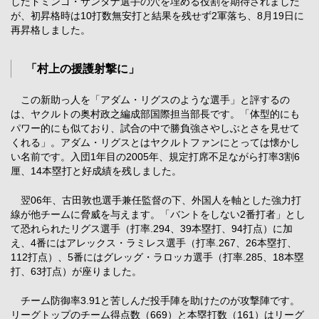
したドミンゴ・サンタナ選手の穴を埋める役割を期待されました
が、初昇格時は10打数無安打と結果を残せず2軍落ち、8月19日に
再昇格しました。
「村上の援護射撃に」
この新助っ人を「アダム・リグスのような選手」と評するの
は、ヤクルトの奥村政之編成部国際担当部長です。「体型的にも
パワー的にも似ており、試合の中で勝負強さやしぶとさを見せて
くれる」。アダム・リグスとはヤクルトファンにとっては懐かし
い名前です。入団1年目の2005年、規定打席不足ながら打率3割6
厘、14本塁打と好成績を残しました。
翌06年、古田敦也選手兼任監督の下、外国人を軸とした強力打
線が他チームに脅威を与えます。「バントをしない2番打者」とし
て恐れられたリグス選手（打率.294、39本塁打、94打点）に加
え、4番にはアレックス・ラミレス選手（打率.267、26本塁打、
112打点）、5番にはグレッグ・ラロッカ選手（打率.285、18本塁
打、63打点）が座りました。
チーム防御率3.91と苦しんだ投手陣を助けたのが攻撃陣です。
リーグトップのチーム得点数（669）と本塁打数（161）はリーグ