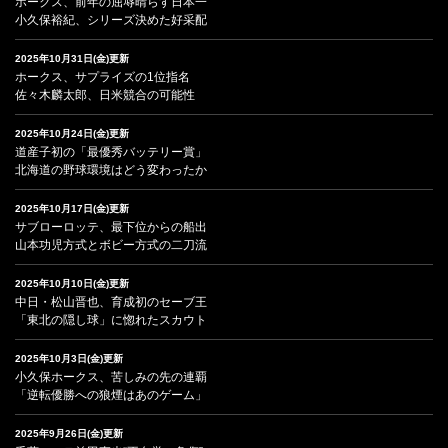
ホークス、前年の屈辱晴らす日本一
小久保裕紀、シリーズ決めた好采配
2025年10月31日(金)更新
ホークス、サプライズの1位指名
佐々木麟太郎、日米競合の可能性
2025年10月24日(金)更新
道産子初の「最優秀バッテリー賞」
北海道の野球環境はどう変わったか
2025年10月17日(金)更新
サブローロッテ、最下位からの船出
山本功児方式とボビー方式の二刀流
2025年10月10日(金)更新
中日・松山晋也、育成初のセーブ王
「東北の隠し球」に惚れたスカウト
2025年10月3日(金)更新
小久保ホークス、苦しみの先の連覇
「逆転優勝への狼煙はあのゲーム」
2025年9月26日(金)更新