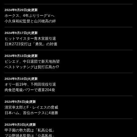
2024年9月20日(金)更新
ホークス、4年ぶりリーグⅤへ
小久保裕紀監督と山川穂高の絆
2024年9月17日(火)更新
ヒットマイスター青木宣親引退
日米2723安打は「勇気」の対価
2024年9月13日(金)更新
ビシエド、中日退団で新天地熱望
ベストマッチングは貧打広島か!?
2024年9月10日(火)更新
オリ一筋19年、T-岡田現役引退
肉食恐竜級パワーで通算204発
2024年9月6日(金)更新
清宮幸太郎とF・レイエスの脅威
日本ハム、首位ホークスに4連勝
2024年9月3日(火)更新
甲子園の勢力図は「私高公低」
プロ野球名監督は「公高私低」