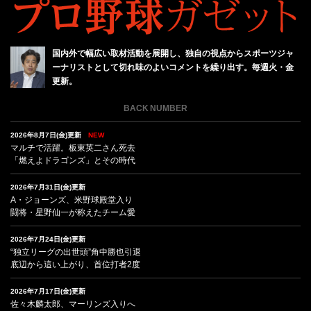
国内外で幅広い取材活動を展開し、独自の視点からスポーツジャ
ーナリストとして切れ味のよいコメントを繰り出す。毎週火・金
更新。
BACK NUMBER
2026年8月7日(金)更新
NEW
マルチで活躍。板東英二さん死去
「燃えよドラゴンズ」とその時代
2026年7月31日(金)更新
A・ジョーンズ、米野球殿堂入り
闘将・星野仙一が称えたチーム愛
2026年7月24日(金)更新
“独立リーグの出世頭”角中勝也引退
底辺から這い上がり、首位打者2度
2026年7月17日(金)更新
佐々木麟太郎、マーリンズ入りへ