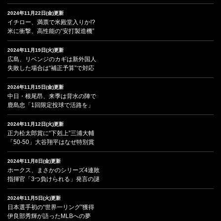
2024年11月22日(金)更新
イチロー、満票で米殿堂入りか!?
米に衝撃、高性能の“安打製造機”
2024年11月19日(火)更新
広島、リベンジのカギは新外国人
失敗した場合は“補正予算”で対応
2024年11月15日(金)更新
中日・根尾昂、来季は背水の陣で
鹿島忠「1回限定投球で活路を」
2024年11月12日(火)更新
正力松太郎賞に“下剋上”三浦大輔
「50-50」大谷翔平はなぜ特別賞
2024年11月8日(金)更新
ホークス、まさかのシリーズ4連敗
指揮官「3つ負けられる」発言の謎
2024年11月5日(火)更新
日本選手初の“世界一リング”獲得
伊良部秀輝が語ったMLBへの夢