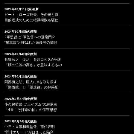
2024年10月11日(金)更新
ピート・ローズ死去、その光と影
目的達成のために権謀術数も駆使
2024年10月8日(火)更新
2軍監督は1軍監督への登龍門!?
“鬼軍曹”と呼ばれた須藤豊の奮闘
2024年10月4日(金)更新
菅野智之「復活」を川口和久が分析
「腰の位置の高さ」が意味するもの
2024年10月1日(火)更新
阿部慎之助、巨人にVを取り戻す
「顕微鏡」と「望遠鏡」の好采配
2024年9月27日(金)更新
小久保監督は“王イズム”の継承者
「4番こそ打線の軸」の保守思想
2024年9月24日(火)更新
中日・立浪和義監督、辞任表明
“野球エリート”がはまった陥穽