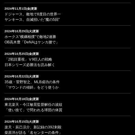
2024年11月1日(金)更新
ドジャース、敵地で8度目の世界一
ヤンキース、自滅招いた“魔の5回”
2024年10月29日(火)更新
ホークス“横綱相撲”で敵地2連勝
OB高木豊「DeNAはケンカ腰で」
2024年10月25日(金)更新
「2戦目重視」Ⅴ9巨人の戦略
日本シリーズ必勝法を読み解く
2024年10月22日(火)更新
35歳・菅野智之、MLB成功の条件
「マウンドの傾斜」をどう使うか
2024年10月18日(金)更新
東北楽天・今江敏晃監督解任の波紋
「使い捨て」で問われる球団の体質
2024年10月15日(火)更新
楽天・辰己涼介、新記録の392刺殺
柴原洋が語る「名センターの条件」