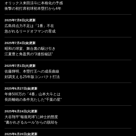
オリックス来田涼斗に本格化の予感
衝撃の初打席初球初本塁打から4年
2025年7月8日(火)更新
広島得点力不足は「1番」不在
急がれるリードオフマンの育成
2025年7月4日(金)更新
昭和の球宴、舞台裏の駆け引き
江夏豊と角盈男の“3連投秘話”
2025年7月1日(火)更新
佐藤輝明、本塁打王への成長曲線
好調支える25年版コンパクト打法
2025年6月27日(金)更新
年俸500万の「4番」山本大斗とは
長距離砲の条件充たした“千葉の星”
2025年6月24日(火)更新
大谷翔平“報復死球”に紳士的態度
“書かれざるルール”からの脱却を
2025年6月20日(金)更新