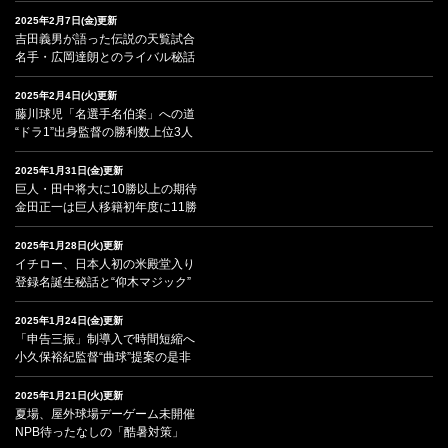
2025年2月7日(金)更新
吉田義男が語った伝説の天覧試合
名手・広岡達朗とのライバル秘話
2025年2月4日(火)更新
藤川球児「名選手名伯楽」への道
“ドラ1”出身監督の勝利数上位3人
2025年1月31日(金)更新
巨人・田中将大に10勝以上の期待
金田正一は巨人移籍初年度に11勝
2025年1月28日(火)更新
イチロー、日本人初の米殿堂入り
登録名誕生秘話と“仰木マジック”
2025年1月24日(金)更新
「申告三振」制導入で時間短縮へ
小久保裕紀監督“曲球”提案の是非
2025年1月21日(火)更新
夏場、屋外球場デーゲーム未開催
NPB待ったなしの「酷暑対策」