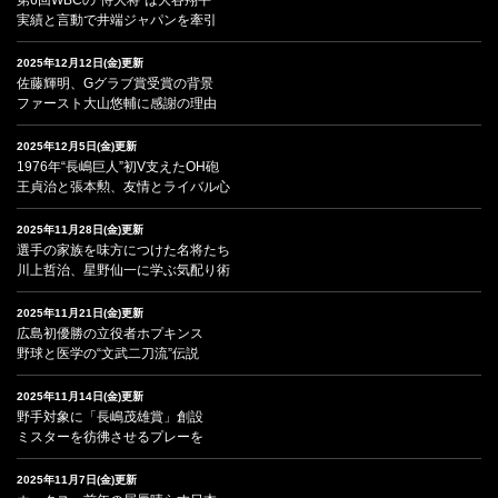
実績と言動で井端ジャパンを牽引
2025年12月12日(金)更新
佐藤輝明、Gグラブ賞受賞の背景
ファースト大山悠輔に感謝の理由
2025年12月5日(金)更新
1976年“長嶋巨人”初V支えたOH砲
王貞治と張本勲、友情とライバル心
2025年11月28日(金)更新
選手の家族を味方につけた名将たち
川上哲治、星野仙一に学ぶ気配り術
2025年11月21日(金)更新
広島初優勝の立役者ホプキンス
野球と医学の“文武二刀流”伝説
2025年11月14日(金)更新
野手対象に「長嶋茂雄賞」創設
ミスターを彷彿させるプレーを
2025年11月7日(金)更新