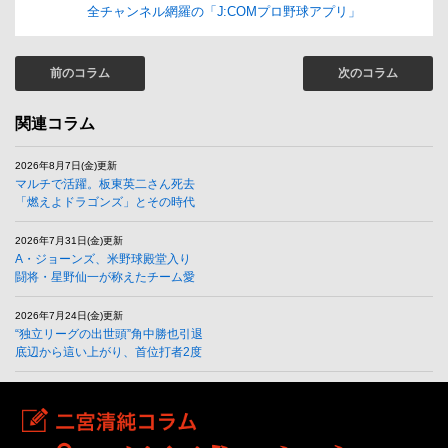
全チャンネル網羅の「J:COMプロ野球アプリ」
前のコラム
次のコラム
関連コラム
2026年8月7日(金)更新
マルチで活躍。板東英二さん死去
「燃えよドラゴンズ」とその時代
2026年7月31日(金)更新
A・ジョーンズ、米野球殿堂入り
闘将・星野仙一が称えたチーム愛
2026年7月24日(金)更新
“独立リーグの出世頭”角中勝也引退
底辺から這い上がり、首位打者2度