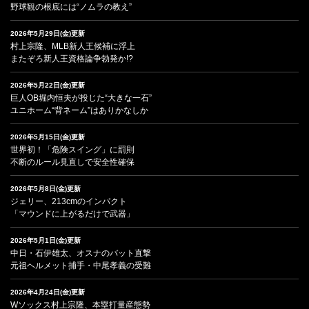
野球観の根底には“ノムラの教え”
2026年5月29日(金)更新
村上宗隆、MLB新人王候補に浮上
またぞろ新人王資格論争勃発か!?
2026年5月22日(金)更新
巨人OB堀内恒夫が投じた“大きな一石”
ユニホーム“背ネーム”はありかなしか
2026年5月15日(金)更新
世界初！「危険スイング」に罰則
不断のルール見直しで安全性確保
2026年5月8日(金)更新
ジェリー、213cmのインパクト
「マウンドに上がるだけで武器」
2026年5月1日(金)更新
中日・石伊雄太、オスナのバット直撃
元祖ヘルメット捕手・中尾孝義の受難
2026年4月24日(金)更新
Wソックス村上宗隆、本塁打量産態勢