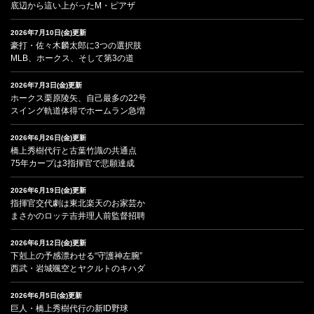
底辺から這い上がったM・ピアザ
2026年7月10日(金)更新
豪打・佐々木麟太郎に3つの選択肢
MLB、ホークス、そして第3の道
2026年7月3日(金)更新
ホークス栗原陵矢、自己最多の22号
スイング軌道体得でホームラン急増
2026年6月26日(金)更新
橋上秀樹代行と古葉竹識の共通点
75年カープは3指揮官で悲願達成
2026年6月19日(金)更新
指揮官交代劇は東北楽天のお家芸か
まさかのロッテ吉井理人前監督招聘
2026年6月12日(金)更新
下剋上の予感漂わせる“守護神左腕”
西武・岩城颯空とヤクルトのキハダ
2026年6月5日(金)更新
巨人・橋上秀樹代行の新ID野球