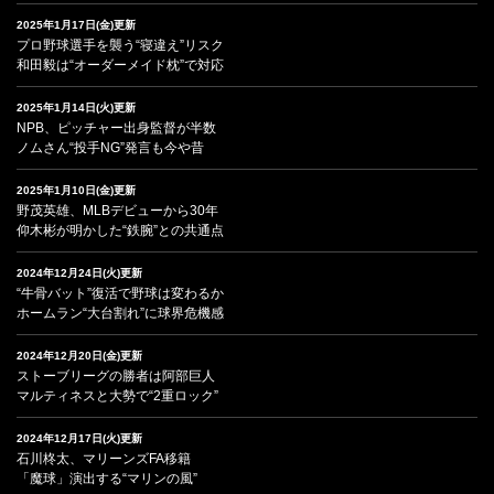
2025年1月17日(金)更新
プロ野球選手を襲う“寝違え”リスク
和田毅は“オーダーメイド枕”で対応
2025年1月14日(火)更新
NPB、ピッチャー出身監督が半数
ノムさん“投手NG”発言も今や昔
2025年1月10日(金)更新
野茂英雄、MLBデビューから30年
仰木彬が明かした“鉄腕”との共通点
2024年12月24日(火)更新
“牛骨バット”復活で野球は変わるか
ホームラン“大台割れ”に球界危機感
2024年12月20日(金)更新
ストーブリーグの勝者は阿部巨人
マルティネスと大勢で“2重ロック”
2024年12月17日(火)更新
石川柊太、マリーンズFA移籍
「魔球」演出する“マリンの風”