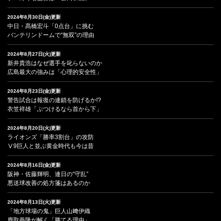
2024年8月30日(金)更新
中日・髙橋宏斗「0点台」に挑む
バンテリンドームで“無双”の理由
2024年8月27日(火)更新
新井貴浩はなぜ選手を叱らないのか
広島最大の強みは「心理的安全性」
2024年8月23日(金)更新
警告試合は報復の連鎖を防げるか!?
衣笠祥雄「ぶつけるなら首から下」
2024年8月20日(火)更新
ライオンズ「勝率3割台」の攻防
Ⅴ9巨人と並ぶ黄金時代も今は昔
2024年8月16日(金)更新
阪神・佐藤輝明、連日の“守乱”
悪送球改善の処方箋はあるのか
2024年8月13日(火)更新
「地方球場の鬼」巨人山﨑伊織
鹿取義隆が解く「勝てる理由」