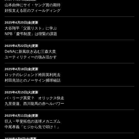
山本由伸にサイ・ヤング賞の期待
好投支える匠のフィールディング
2025年4月25日(金)更新
大谷翔平「父親リスト」に学ぶ
NPB「慶弔制度」は喫緊の課題
2025年4月22日(火)更新
DeNAに新風吹き込む三森大貴
ユーティリティーの強み活かす
2025年4月18日(金)更新
ロッテのレジェンド袴田英利死去
村田兆治とのノーサイン捕球秘話
2025年4月15日(火)更新
パ・リーグ異変？ オリックス快走
九里亜蓮、西川龍馬の赤ヘルパワー
2025年4月11日(金)更新
巨人・甲斐拓也の送球メカニズム
中尾孝義「ヒジから先で叩け！」
2025年4月8日(火)更新