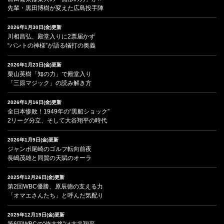
先輩・黒田博樹が変えた広島投手陣
2026年1月30日(金)更新
川相昌弘、殿堂入りに2票届かず
“バントの神様”が語る犠打の奥義
2026年1月23日(金)更新
栗山英樹「知の力」で殿堂入り
「三原マジック」の読み解き方
2026年1月16日(金)更新
全日本惨敗！1949年の“黒船ショック”
2リーグ分立、そして大谷翔平の時代
2026年1月9日(金)更新
ジャンボ尾崎のゴルフ転向前夜
長嶋茂雄と同質の天賦のオーラ
2025年12月26日(金)更新
第2回WBC優勝、原辰徳の支える力
「オマエさんたち」と呼んだ気配り
2025年12月19日(金)更新
第6回WBCの“侍大将”は大谷翔平