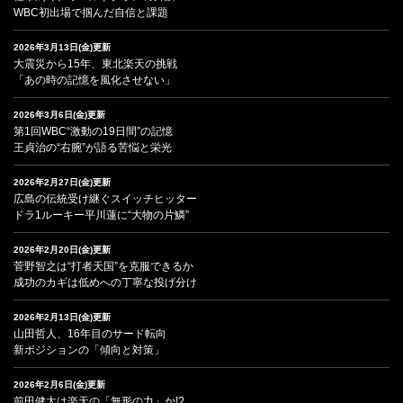
WBC初出場で掴んだ自信と課題
2026年3月13日(金)更新
大震災から15年、東北楽天の挑戦
「あの時の記憶を風化させない」
2026年3月6日(金)更新
第1回WBC“激動の19日間”の記憶
王貞治の“右腕”が語る苦悩と栄光
2026年2月27日(金)更新
広島の伝統受け継ぐスイッチヒッター
ドラ1ルーキー平川蓮に“大物の片鱗”
2026年2月20日(金)更新
菅野智之は“打者天国”を克服できるか
成功のカギは低めへの丁寧な投げ分け
2026年2月13日(金)更新
山田哲人、16年目のサード転向
新ポジションの「傾向と対策」
2026年2月6日(金)更新
前田健太は楽天の「無形の力」か!?