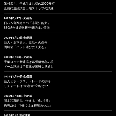
浅村栄斗、平成生まれ初の2000安打
直前に連続試合出場ストップの試練
2025年5月27日(火)更新
日ハム宮西尚生の「非認知能力」
880試合連続救援登板記録の価値
2025年5月23日(金)更新
巨人・坂本勇人、復活への条件
岡﨑郁「バット選びに工夫を」
2025年5月20日(火)更新
千葉ロッテ新球場は幕張新都心の核
ドーム球場は予算化が困難な見通し
2025年5月16日(金)更新
巨人とホークス、トレードの損得
リチャードは“大砲”か“空砲”か!?
2025年5月13日(火)更新
岡本和真離脱で考える「Gの4番」
長嶋茂雄「3番には違和感あった」
2025年5月9日(金)更新