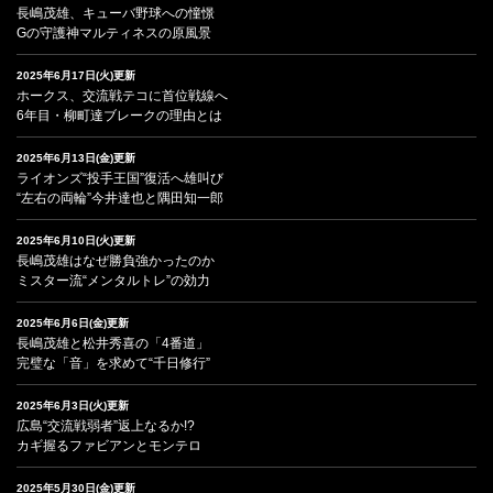
長嶋茂雄、キューバ野球への憧憬
Gの守護神マルティネスの原風景
2025年6月17日(火)更新
ホークス、交流戦テコに首位戦線へ
6年目・柳町達ブレークの理由とは
2025年6月13日(金)更新
ライオンズ“投手王国”復活へ雄叫び
“左右の両輪”今井達也と隅田知一郎
2025年6月10日(火)更新
長嶋茂雄はなぜ勝負強かったのか
ミスター流“メンタルトレ”の効力
2025年6月6日(金)更新
長嶋茂雄と松井秀喜の「4番道」
完璧な「音」を求めて“千日修行”
2025年6月3日(火)更新
広島“交流戦弱者”返上なるか!?
カギ握るファビアンとモンテロ
2025年5月30日(金)更新