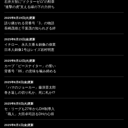
石井大智に“ドクターゼロ”の勲章
“進撃の虎”支える縁の下の力持ち
2025年8月19日(火)更新
語り継がれる背番号「3」の物語
長嶋茂雄と千葉茂の知られざる絆
2025年8月15日(金)更新
イチロー、永久欠番＆銅像の偉業
日本人銅像1号はレイズ岩村明憲
2025年8月12日(火)更新
カープ「ピースナイター」の誓い
背番号「86」の意味を噛み締める
2025年8月8日(金)更新
「ハマのジョーカー」藤浪晋太郎
巻き返しの切り札か、死に札か!?
2025年8月5日(火)更新
セ・リーグも27年からDH制導入
「職人」大田卓司語るDHの心得
2025年8月1日(金)更新