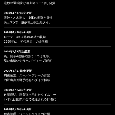
絶妙の選球眼で“審判キラー”ぶり発揮
2026年4月17日(金)更新
阪神・才木浩人、16Kの衝撃と痛恨
あと3つで「最多奪三振記録タイ」
2026年4月10日(金)更新
ロッテ、4934勝4934敗の軌跡
1950年に「初代王者」の金看板
2026年4月3日(金)更新
燕、開幕4連勝の陰に「つば九郎」
思い出深い先代との“ディープ筆談”
2026年3月27日(金)更新
周東佑京、スーパープレーの背景
内野出身外野手特有のダイブ捕球
2026年3月24日(火)更新
佐藤輝明、勝負強さ示したタイムリー
いずれは国際大会で敬遠される打者に
2026年3月20日(金)更新
種市篤暉、ワールドクラスの片鱗