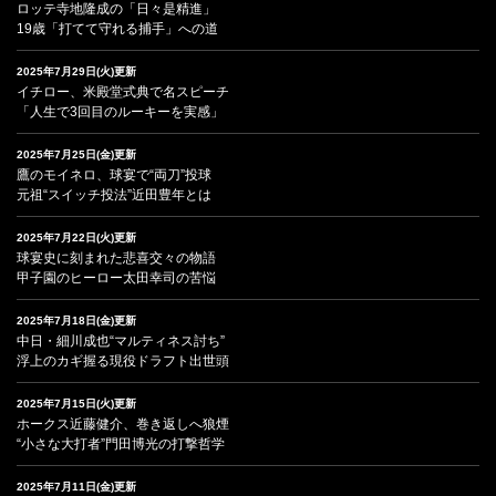
ロッテ寺地隆成の「日々是精進」
19歳「打てて守れる捕手」への道
2025年7月29日(火)更新
イチロー、米殿堂式典で名スピーチ
「人生で3回目のルーキーを実感」
2025年7月25日(金)更新
鷹のモイネロ、球宴で“両刀”投球
元祖“スイッチ投法”近田豊年とは
2025年7月22日(火)更新
球宴史に刻まれた悲喜交々の物語
甲子園のヒーロー太田幸司の苦悩
2025年7月18日(金)更新
中日・細川成也“マルティネス討ち”
浮上のカギ握る現役ドラフト出世頭
2025年7月15日(火)更新
ホークス近藤健介、巻き返しへ狼煙
“小さな大打者”門田博光の打撃哲学
2025年7月11日(金)更新