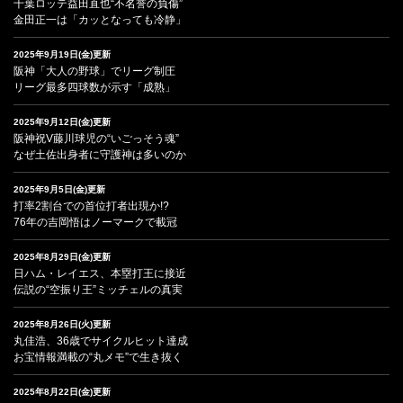
千葉ロッテ益田直也“不名誉の負傷”
金田正一は「カッとなっても冷静」
2025年9月19日(金)更新
阪神「大人の野球」でリーグ制圧
リーグ最多四球数が示す「成熟」
2025年9月12日(金)更新
阪神祝V藤川球児の“いごっそう魂”
なぜ土佐出身者に守護神は多いのか
2025年9月5日(金)更新
打率2割台での首位打者出現か!?
76年の吉岡悟はノーマークで載冠
2025年8月29日(金)更新
日ハム・レイエス、本塁打王に接近
伝説の“空振り王”ミッチェルの真実
2025年8月26日(火)更新
丸佳浩、36歳でサイクルヒット達成
お宝情報満載の“丸メモ”で生き抜く
2025年8月22日(金)更新