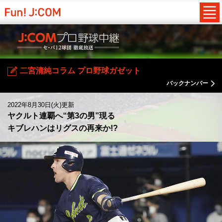
二宮清純コラム プロ野球ガゼット
バックナンバー
2022年8月30日(火)更新
ヤクルト連覇へ“第3の男”現る
キブレハンはリグスの再来か!?