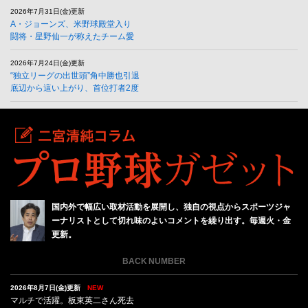
2026年7月31日(金)更新
A・ジョーンズ、米野球殿堂入り
闘将・星野仙一が称えたチーム愛
2026年7月24日(金)更新
“独立リーグの出世頭”角中勝也引退
底辺から這い上がり、首位打者2度
国内外で幅広い取材活動を展開し、独自の視点からスポーツジャ
ーナリストとして切れ味のよいコメントを繰り出す。毎週火・金
更新。
BACK NUMBER
2026年8月7日(金)更新
NEW
マルチで活躍。板東英二さん死去