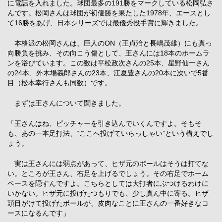
に電話を入れました。球団最多の191勝をマークしている松岡弘さ
んです。松岡さんは球団が初優勝を果たした1978年、エースとし
て16勝をあげ、日本シリーズでは最優秀投手賞に輝きました。
本格派の松岡さんは、巨人のON（王貞治と長嶋茂雄）にも真っ
向勝負を挑み、その向こう傷として、王さんには18本のホームラ
ンを浴びています。この数は平松政次さんの25本、星野仙一さん
の24本、外木場義郎さんの23本、江夏豊さんの20本に次いで5番
目（松本幸行さんも同数）です。
まずは王さんについて聞きました。
「王さんはね、ピッチャーを引き込んでいくんですよ。そもそ
も、あの一本足打法、“ここへ投げていらっしゃい”という構えでし
ょう。
実は王さんには弱点があって、ヒザ元のボールはそうは打てな
い。ところが王さん、右足を上げるでしょう。その右足でホーム
ベースを隠すんですよ。こちらとしては大打者にぶつけるわけに
いかない。ヒザ元に投げたつもりでも、少し真ん中に寄る。ヒザ
頭目がけて投げたボールが、皮肉なことに王さんの一番好きなコ
ースになるんです」