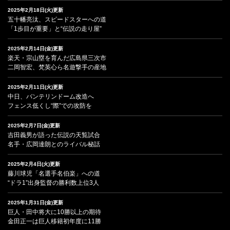
2025年2月18日(火)更新
五十幡亮汰、スピードスターへの道
「1歩目が重要」と“伝説の走り屋”
2025年2月14日(金)更新
楽天・宗山塁を育んだ広島県三次市
二岡智宏、梵英心ら名遊撃手の産地
2025年2月11日(火)更新
中日、バンテリンドーム改造へ
フェンス低くし“際”での攻防を
2025年2月7日(金)更新
吉田義男が語った伝説の天覧試合
名手・広岡達朗とのライバル秘話
2025年2月4日(火)更新
藤川球児「名選手名伯楽」への道
“ドラ1”出身監督の勝利数上位3人
2025年1月31日(金)更新
巨人・田中将大に10勝以上の期待
金田正一は巨人移籍初年度に11勝