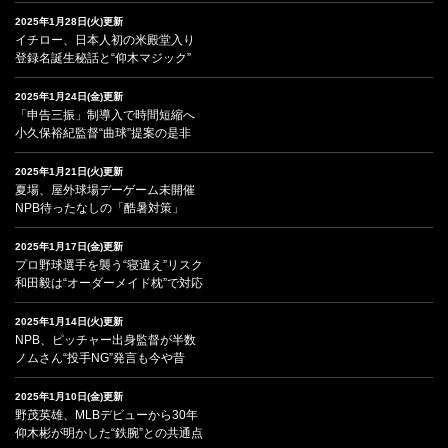
2025年1月28日(火)更新
イチロー、日本人初の米殿堂入り
登録名誕生秘話と“仰木マジック”
2025年1月24日(金)更新
「申告三振」制導入で時間短縮へ
小久保裕紀監督“曲球”提案の是非
2025年1月21日(火)更新
夏場、屋外球場デーゲーム未開催
NPB待ったなしの「酷暑対策」
2025年1月17日(金)更新
プロ野球選手を襲う“寝違え”リスク
和田毅は“オーダーメイド枕”で対応
2025年1月14日(火)更新
NPB、ピッチャー出身監督が半数
ノムさん“投手NG”発言も今や昔
2025年1月10日(金)更新
野茂英雄、MLBデビューから30年
仰木彬が明かした“鉄腕”との共通点