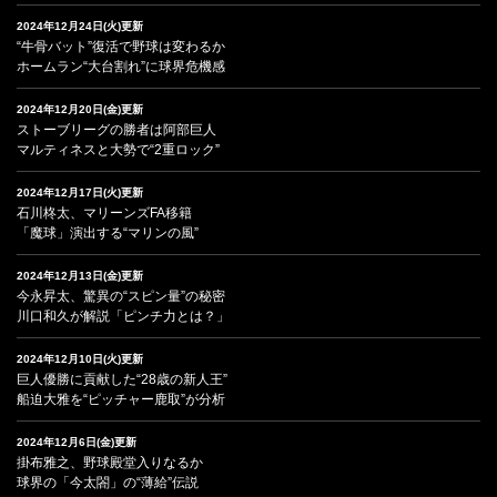
2024年12月24日(火)更新
“牛骨バット”復活で野球は変わるか
ホームラン“大台割れ”に球界危機感
2024年12月20日(金)更新
ストーブリーグの勝者は阿部巨人
マルティネスと大勢で“2重ロック”
2024年12月17日(火)更新
石川柊太、マリーンズFA移籍
「魔球」演出する“マリンの風”
2024年12月13日(金)更新
今永昇太、驚異の“スピン量”の秘密
川口和久が解説「ピンチ力とは？」
2024年12月10日(火)更新
巨人優勝に貢献した“28歳の新人王”
船迫大雅を“ピッチャー鹿取”が分析
2024年12月6日(金)更新
掛布雅之、野球殿堂入りなるか
球界の「今太閤」の“薄給”伝説