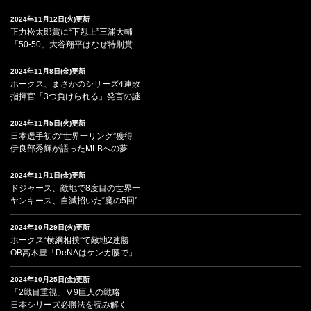
2024年11月12日(火)更新
正力松太郎賞に“下剋上”三浦大輔
「50-50」大谷翔平はなぜ特別賞
2024年11月8日(金)更新
ホークス、まさかのシリーズ4連敗
指揮官「3つ負けられる」発言の謎
2024年11月5日(火)更新
日本選手初の“世界一リング”獲得
伊良部秀輝が語ったMLBへの夢
2024年11月1日(金)更新
ドジャース、敵地で8度目の世界一
ヤンキース、自滅招いた“魔の5回”
2024年10月29日(火)更新
ホークス“横綱相撲”で敵地2連勝
OB高木豊「DeNAはケンカ腰で」
2024年10月25日(金)更新
「2戦目重視」Ⅴ9巨人の戦略
日本シリーズ必勝法を読み解く