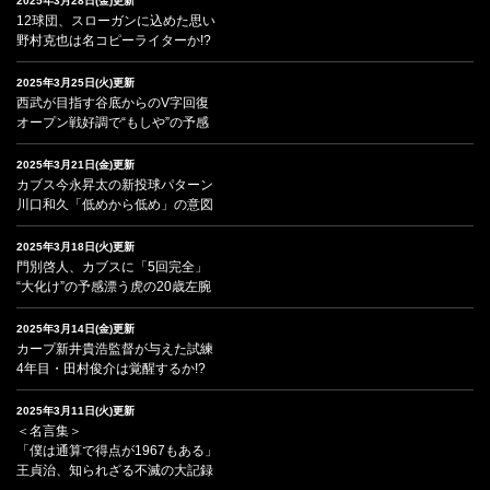
2025年3月28日(金)更新
12球団、スローガンに込めた思い
野村克也は名コピーライターか!?
2025年3月25日(火)更新
西武が目指す谷底からのV字回復
オープン戦好調で“もしや”の予感
2025年3月21日(金)更新
カブス今永昇太の新投球パターン
川口和久「低めから低め」の意図
2025年3月18日(火)更新
門別啓人、カブスに「5回完全」
“大化け”の予感漂う虎の20歳左腕
2025年3月14日(金)更新
カープ新井貴浩監督が与えた試練
4年目・田村俊介は覚醒するか!?
2025年3月11日(火)更新
＜名言集＞
「僕は通算で得点が1967もある」
王貞治、知られざる不滅の大記録