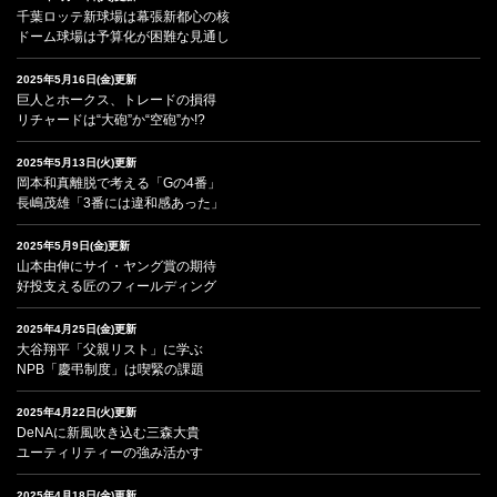
千葉ロッテ新球場は幕張新都心の核
ドーム球場は予算化が困難な見通し
2025年5月16日(金)更新
巨人とホークス、トレードの損得
リチャードは“大砲”か“空砲”か!?
2025年5月13日(火)更新
岡本和真離脱で考える「Gの4番」
長嶋茂雄「3番には違和感あった」
2025年5月9日(金)更新
山本由伸にサイ・ヤング賞の期待
好投支える匠のフィールディング
2025年4月25日(金)更新
大谷翔平「父親リスト」に学ぶ
NPB「慶弔制度」は喫緊の課題
2025年4月22日(火)更新
DeNAに新風吹き込む三森大貴
ユーティリティーの強み活かす
2025年4月18日(金)更新