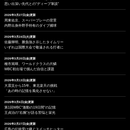
思い出深い先代との“ディープ筆談”
2026年3月27日(金)更新
周東佑京、スーパープレーの背景
内野出身外野手特有のダイブ捕球
2026年3月24日(火)更新
佐藤輝明、勝負強さ示したタイムリー
いずれは国際大会で敬遠される打者に
2026年3月20日(金)更新
種市篤暉、ワールドクラスの片鱗
WBC初出場で掴んだ自信と課題
2026年3月13日(金)更新
大震災から15年、東北楽天の挑戦
「あの時の記憶を風化させない」
2026年3月6日(金)更新
第1回WBC“激動の19日間”の記憶
王貞治の“右腕”が語る苦悩と栄光
2026年2月27日(金)更新
広島の伝統受け継ぐスイッチヒッター