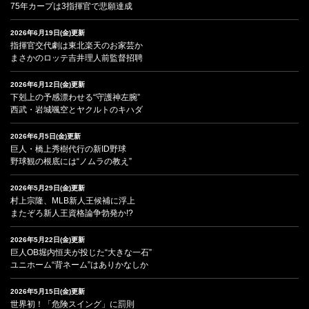
75年カープは3指揮官で悲願達成
2026年6月19日(金)更新
指揮官交代劇は東北楽天のお家芸か
まさかのロッテ吉井理人前監督招聘
2026年6月12日(金)更新
下剋上の予感漂わせる“守護神左腕”
西武・岩城颯空とヤクルトのキハダ
2026年6月5日(金)更新
巨人・橋上秀樹代行の新ID野球
野球観の根底には“ノムラの教え”
2026年5月29日(金)更新
村上宗隆、MLB新人王候補に浮上
またぞろ新人王資格論争勃発か!?
2026年5月22日(金)更新
巨人OB堀内恒夫が投じた“大きな一石”
ユニホーム“背ネーム”はありかなしか
2026年5月15日(金)更新
世界初！「危険スイング」に罰則