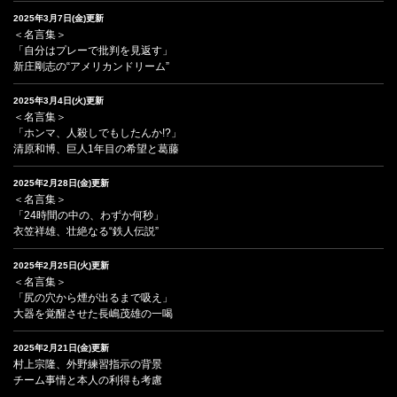
2025年3月7日(金)更新
＜名言集＞
「自分はプレーで批判を見返す」
新庄剛志の“アメリカンドリーム”
2025年3月4日(火)更新
＜名言集＞
「ホンマ、人殺しでもしたんか!?」
清原和博、巨人1年目の希望と葛藤
2025年2月28日(金)更新
＜名言集＞
「24時間の中の、わずか何秒」
衣笠祥雄、壮絶なる“鉄人伝説”
2025年2月25日(火)更新
＜名言集＞
「尻の穴から煙が出るまで吸え」
大器を覚醒させた長嶋茂雄の一喝
2025年2月21日(金)更新
村上宗隆、外野練習指示の背景
チーム事情と本人の利得も考慮