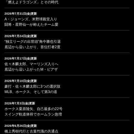
「燃えよドラゴンズ」とその時代
2026年7月31日(金)更新
A・ジョーンズ、米野球殿堂入り
闘将・星野仙一が称えたチーム愛
2026年7月24日(金)更新
“独立リーグの出世頭”角中勝也引退
底辺から這い上がり、首位打者2度
2026年7月17日(金)更新
佐々木麟太郎、マーリンズ入りへ
底辺から這い上がったM・ピアザ
2026年7月10日(金)更新
豪打・佐々木麟太郎に3つの選択肢
MLB、ホークス、そして第3の道
2026年7月3日(金)更新
ホークス栗原陵矢、自己最多の22号
スイング軌道体得でホームラン急増
2026年6月26日(金)更新
橋上秀樹代行と古葉竹識の共通点