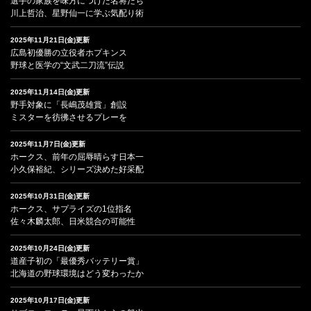
選手の家族を味方につけた名将たち
川上哲治、星野仙一に学ぶ気配り術
2025年11月21日(金)更新
広島初優勝の立役者ホプキンス
野球と医学の“文武二刀流”伝説
2025年11月14日(金)更新
野手対象に「長嶋茂雄賞」創設
ミスターを彷彿させるプレーを
2025年11月7日(金)更新
ホークス、前年の屈辱晴らす日本一
小久保裕紀、シリーズ決めた好采配
2025年10月31日(金)更新
ホークス、サプライズの1位指名
佐々木麟太郎、日米競合の可能性
2025年10月24日(金)更新
道産子初の「最優秀バッテリー賞」
北海道の野球環境はどう変わったか
2025年10月17日(金)更新