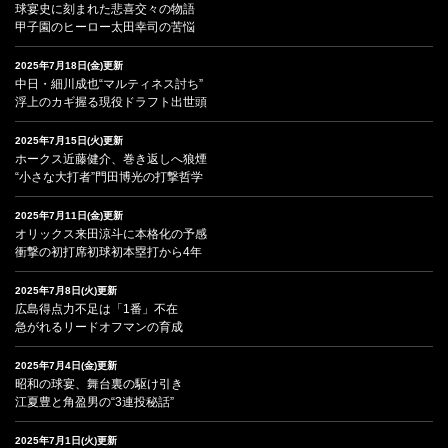
球宴史に刻まれた悲喜交々の物語
甲子園のヒーロー太田幸司の苦悩
2025年7月18日(金)更新
中日・細川成也“マルティネス討ち”
浮上のカギ握る現役ドラフト出世頭
2025年7月15日(火)更新
ホークス近藤健介、巻き返しへ狼煙
“小さな大打者”門田博光の打撃哲学
2025年7月11日(金)更新
オリックス来田涼斗に本格化の予感
衝撃の初打席初球初本塁打から4年
2025年7月8日(火)更新
広島得点力不足は「1番」不在
急がれるリードオフマンの育成
2025年7月4日(金)更新
昭和の球宴、舞台裏の駆け引き
江夏豊と角盈男の“3連投秘話”
2025年7月1日(火)更新