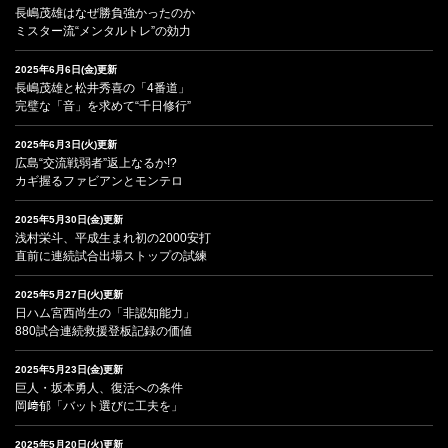
長嶋茂雄はなぜ勝負強かったのか
ミスター流“メンタルトレ”の効力
2025年6月6日(金)更新
長嶋茂雄と松井秀喜の「4番道」
完璧な「音」を求めて“千日修行”
2025年6月3日(火)更新
広島“交流戦弱者”返上なるか!?
カギ握るファビアンとモンテロ
2025年5月30日(金)更新
浅村栄斗、平成生まれ初の2000安打
直前に連続試合出場ストップの試練
2025年5月27日(火)更新
日ハム宮西尚生の「非認知能力」
880試合連続救援登板記録の価値
2025年5月23日(金)更新
巨人・坂本勇人、復活への条件
岡﨑郁「バット選びに工夫を」
2025年5月20日(火)更新