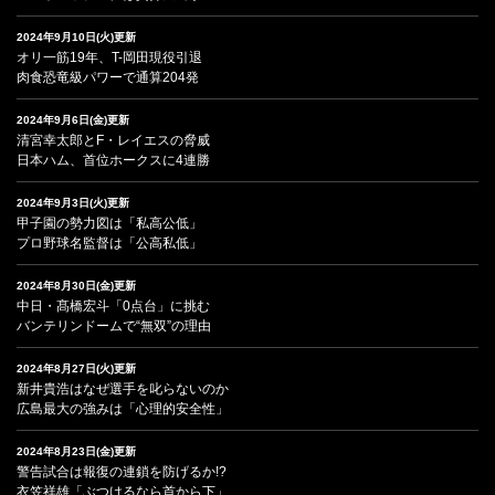
2024年9月10日(火)更新
オリ一筋19年、T-岡田現役引退
肉食恐竜級パワーで通算204発
2024年9月6日(金)更新
清宮幸太郎とF・レイエスの脅威
日本ハム、首位ホークスに4連勝
2024年9月3日(火)更新
甲子園の勢力図は「私高公低」
プロ野球名監督は「公高私低」
2024年8月30日(金)更新
中日・髙橋宏斗「0点台」に挑む
バンテリンドームで“無双”の理由
2024年8月27日(火)更新
新井貴浩はなぜ選手を叱らないのか
広島最大の強みは「心理的安全性」
2024年8月23日(金)更新
警告試合は報復の連鎖を防げるか!?
衣笠祥雄「ぶつけるなら首から下」