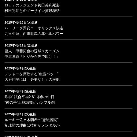
ロッテのレジェンド袴田英利死去
村田兆治とのノーサイン捕球秘話
2025年4月15日(火)更新
パ・リーグ異変？ オリックス快走
九里亜蓮、西川龍馬の赤ヘルパワー
2025年4月11日(金)更新
巨人・甲斐拓也の送球メカニズム
中尾孝義「ヒジから先で叩け！」
2025年4月8日(火)更新
メジャーを席巻する“魚雷バット”
大谷翔平には「必要なし」の根拠
2025年4月4日(金)更新
昨季1試合平均2.61得点の中日
“神の手”上林誠知がカンフル剤
2025年4月1日(火)更新
ルーキー佐々木朗希の“悪戦苦闘”
制球難の理由は技術かメンタルか