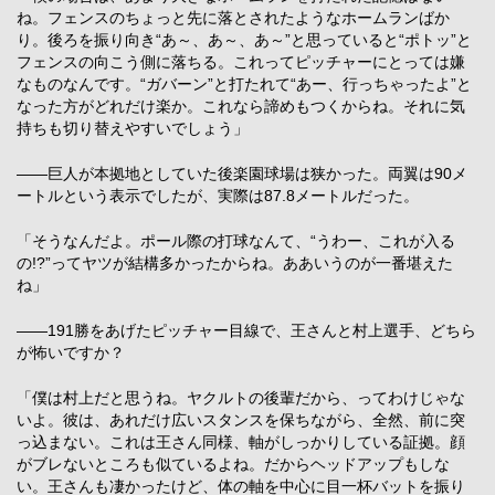
ね。フェンスのちょっと先に落とされたようなホームランばか
り。後ろを振り向き“あ～、あ～、あ～”と思っていると“ポトッ”と
フェンスの向こう側に落ちる。これってピッチャーにとっては嫌
なものなんです。“ガバーン”と打たれて“あー、行っちゃったよ”と
なった方がどれだけ楽か。これなら諦めもつくからね。それに気
持ちも切り替えやすいでしょう」
――巨人が本拠地としていた後楽園球場は狭かった。両翼は90メ
ートルという表示でしたが、実際は87.8メートルだった。
「そうなんだよ。ポール際の打球なんて、“うわー、これが入る
の!?”ってヤツが結構多かったからね。ああいうのが一番堪えた
ね」
――191勝をあげたピッチャー目線で、王さんと村上選手、どちら
が怖いですか？
「僕は村上だと思うね。ヤクルトの後輩だから、ってわけじゃな
いよ。彼は、あれだけ広いスタンスを保ちながら、全然、前に突
っ込まない。これは王さん同様、軸がしっかりしている証拠。顔
がブレないところも似ているよね。だからヘッドアップもしな
い。王さんも凄かったけど、体の軸を中心に目一杯バットを振り