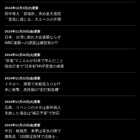
2024年12月3日(火)更新
田中将大「居場所」求め楽天退団
「意気に感じる」大エースの不憫
2024年11月29日(金)更新
日本、台湾に敗れ大会連覇ならず
WBC連覇への課題は継投策か!?
2024年11月26日(火)更新
“赤鬼”マニエルが日本で学んだこと
指名打者で“日米初”MVP受賞の偉業
2024年11月22日(金)更新
イチロー、満票で米殿堂入りか!?
米に衝撃、高性能の“安打製造機”
2024年11月19日(火)更新
広島、リベンジのカギは新外国人
失敗した場合は“補正予算”で対応
2024年11月15日(金)更新
中日・根尾昂、来季は背水の陣で
鹿島忠「1回限定投球で活路を」