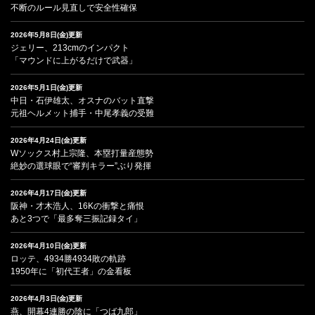
不断のルール見直しで安全性確保
2026年5月8日(金)更新
ジェリー、213cmのインパクト
「マウンドに上がるだけで武器」
2026年5月1日(金)更新
中日・石伊雄太、オスナのバット直撃
元祖ヘルメット捕手・中尾孝義の受難
2026年4月24日(金)更新
Wソックス村上宗隆、本塁打量産態勢
絶妙の選球眼で“審判キラー”ぶり発揮
2026年4月17日(金)更新
阪神・才木浩人、16Kの衝撃と痛恨
あと3つで「最多奪三振記録タイ」
2026年4月10日(金)更新
ロッテ、4934勝4934敗の軌跡
1950年に「初代王者」の金看板
2026年4月3日(金)更新
燕、開幕4連勝の陰に「つば九郎」