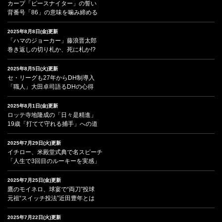
カープ「ピースナイター」の誓い
背番号「86」の意味を噛み締める
2025年8月8日(金)更新
「ハマのジョーカー」藤浪晋太郎
巻き返しの切り札か、死に札か!?
2025年8月5日(火)更新
セ・リーグも27年からDH制導入
「職人」大田卓司語るDHの心得
2025年8月1日(金)更新
ロッテ寺地隆成の「日々是精進」
19歳「打てて守れる捕手」への道
2025年7月29日(火)更新
イチロー、米殿堂式典で名スピーチ
「人生で3回目のルーキーを実感」
2025年7月25日(金)更新
鷹のモイネロ、球宴で“両刀”投球
元祖“スイッチ投法”近田豊年とは
2025年7月22日(火)更新