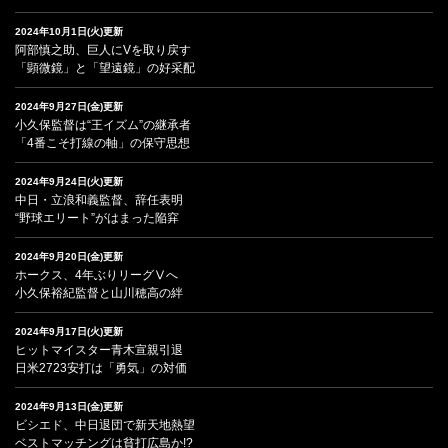
2024年10月1日(火)更新
阿部慎之助、巨人にVを取り戻す
「顕微鏡」と「望遠鏡」の好采配
2024年9月27日(金)更新
小久保監督は“王イズム”の継承者
「4番こそ打線の軸」の保守思想
2024年9月24日(火)更新
中日・立浪和義監督、辞任表明
“野球エリート”がはまった陥穽
2024年9月20日(金)更新
ホークス、4年ぶりリーグⅤへ
小久保裕紀監督と山川穂高の絆
2024年9月17日(火)更新
ヒットマイスター青木宣親引退
日米2723安打は「勇気」の対価
2024年9月13日(金)更新
ビシエド、中日退団で新天地熱望
ベストマッチングは貧打広島か!?