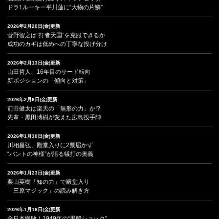
ドラ1ルーキー平川蓮に“大物の片鱗”
2026年2月20日(金)更新
菅野智之は“打者天国”を克服できるか
成功のカギは低めへの丁寧な投げ分け
2026年2月13日(金)更新
山田哲人、16年目のサード転向
新ポジションの「傾向と対策」
2026年2月6日(金)更新
前田健太は楽天の「無形の力」か!?
先輩・黒田博樹が変えた広島投手陣
2026年1月30日(金)更新
川相昌弘、殿堂入りに2票届かず
“バントの神様”が語る犠打の奥義
2026年1月23日(金)更新
栗山英樹「知の力」で殿堂入り
「三原マジック」の読み解き方
2026年1月16日(金)更新
全日本惨敗！1949年の“黒船ショック”