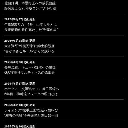
佐藤輝明、本塁打王への成長曲線
好調支える25年版コンパクト打法
2025年6月27日(金)更新
年俸500万の「4番」山本大斗とは
長距離砲の条件充たした“千葉の星”
2025年6月24日(火)更新
大谷翔平“報復死球”に紳士的態度
“書かれざるルール”からの脱却を
2025年6月20日(金)更新
長嶋茂雄、キューバ野球への憧憬
Gの守護神マルティネスの原風景
2025年6月17日(火)更新
ホークス、交流戦テコに首位戦線へ
6年目・柳町達ブレークの理由とは
2025年6月13日(金)更新
ライオンズ“投手王国”復活へ雄叫び
“左右の両輪”今井達也と隅田知一郎
2025年6月10日(火)更新