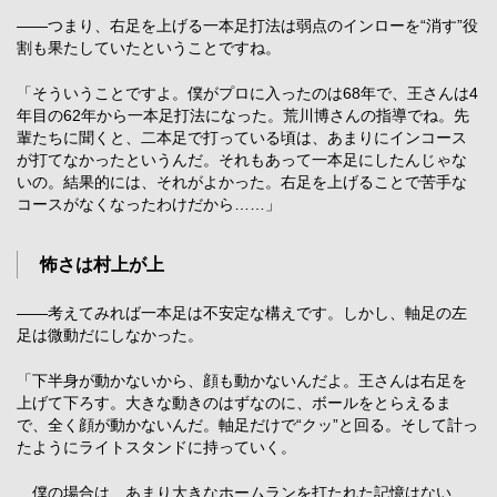
――つまり、右足を上げる一本足打法は弱点のインローを“消す”役
割も果たしていたということですね。
「そういうことですよ。僕がプロに入ったのは68年で、王さんは4
年目の62年から一本足打法になった。荒川博さんの指導でね。先
輩たちに聞くと、二本足で打っている頃は、あまりにインコース
が打てなかったというんだ。それもあって一本足にしたんじゃな
いの。結果的には、それがよかった。右足を上げることで苦手な
コースがなくなったわけだから……」
怖さは村上が上
――考えてみれば一本足は不安定な構えです。しかし、軸足の左
足は微動だにしなかった。
「下半身が動かないから、顔も動かないんだよ。王さんは右足を
上げて下ろす。大きな動きのはずなのに、ボールをとらえるま
で、全く顔が動かないんだ。軸足だけで“クッ”と回る。そして計っ
たようにライトスタンドに持っていく。
僕の場合は、あまり大きなホームランを打たれた記憶はない