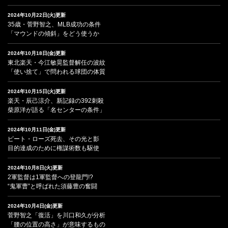
2024年10月22日(火)更新
35歳・菅野智之、MLB成功の条件
「マウンドの傾斜」をどう使うか
2024年10月18日(金)更新
東北楽天・今江敏晃監督解任の波紋
「使い捨て」で問われる球団の体質
2024年10月15日(火)更新
楽天・辰己涼介、新記録の392刺殺
柴原洋が語る「名センターの条件」
2024年10月11日(金)更新
ピート・ローズ死去、その光と影
目的達成のために権謀術数も駆使
2024年10月8日(火)更新
2軍監督は1軍監督への登龍門!?
“鬼軍曹”と呼ばれた須藤豊の奮闘
2024年10月4日(金)更新
菅野智之「復活」を川口和久が分析
「腰の位置の高さ」が意味するもの