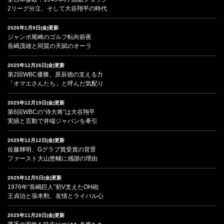
2リーグ分立、そして大谷翔平の時代
2026年1月9日(金)更新
ジャンボ尾崎のゴルフ転向前夜
長嶋茂雄と同質の天賦のオーラ
2025年12月26日(金)更新
第2回WBC優勝、原辰徳の支える力
「オマエさんたち」と呼んだ気配り
2025年12月19日(金)更新
第6回WBCの“侍大将”は大谷翔平
実績と言動で井端ジャパンを牽引
2025年12月12日(金)更新
佐藤輝明、Gグラブ賞受賞の背景
ファースト大山悠輔に感謝の理由
2025年12月5日(金)更新
1976年“長嶋巨人”初V支えたOH砲
王貞治と張本勲、友情とライバル心
2025年11月28日(金)更新