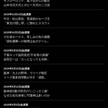
サブローロッテ、最下位からの船出
山本功児方式とボビー方式の二刀流
2025年10月10日(金)更新
中日・松山晋也、育成初のセーブ王
「東北の隠し球」に惚れたスカウト
2025年10月3日(金)更新
小久保ホークス、苦しみの先の連覇
「逆転優勝への狼煙はあのゲーム」
2025年9月26日(金)更新
千葉ロッテ益田直也“不名誉の負傷”
金田正一は「カッとなっても冷静」
2025年9月19日(金)更新
阪神「大人の野球」でリーグ制圧
リーグ最多四球数が示す「成熟」
2025年9月12日(金)更新
阪神祝V藤川球児の“いごっそう魂”
なぜ土佐出身者に守護神は多いのか
2025年9月5日(金)更新