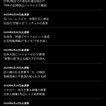
打率2割台での首位打者出現か!?
76年の吉岡悟はノーマークで載冠
2025年8月29日(金)更新
日ハム・レイエス、本塁打王に接近
伝説の“空振り王”ミッチェルの真実
2025年8月26日(火)更新
丸佳浩、36歳でサイクルヒット達成
お宝情報満載の“丸メモ”で生き抜く
2025年8月22日(金)更新
石井大智に“ドクターゼロ”の勲章
“進撃の虎”支える縁の下の力持ち
2025年8月19日(火)更新
語り継がれる背番号「3」の物語
長嶋茂雄と千葉茂の知られざる絆
2025年8月15日(金)更新
イチロー、永久欠番＆銅像の偉業
日本人銅像1号はレイズ岩村明憲
2025年8月12日(火)更新