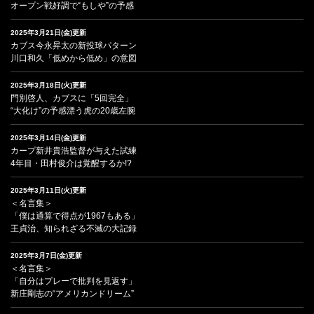
オープン戦好調で“もしや”の予感
2025年3月21日(金)更新
カブス今永昇太の新投球パターン
川口和久「低めから低め」の意図
2025年3月18日(火)更新
門別啓人、カブスに「5回完全」
“大化け”の予感漂う虎の20歳左腕
2025年3月14日(金)更新
カープ新井貴浩監督が与えた試練
4年目・田村俊介は覚醒するか!?
2025年3月11日(火)更新
＜名言集＞
「僕は通算で得点が1967もある」
王貞治、知られざる不滅の大記録
2025年3月7日(金)更新
＜名言集＞
「自分はプレーで批判を見返す」
新庄剛志の“アメリカンドリーム”