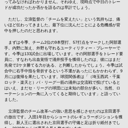
ってみなければわかりません。それゆえ、現時点で中日のトレー
ドが成功だったか否かを語るのは早計でしょう。
ただし、立浪監督の「チームを変えたい」という気持ちは、痛
いほど伝わってきました。最下位に沈んだことによる危機感が背
中を押したのだと思われます。
まずは今季、チーム2位の9本塁打、57打点をマークした阿部選
手。内野に加え、外野も守れるユーティリティー・プレーヤーで
す。今季は133試合に出場しています。その阿部選手をトレード要
員に、すなわち出血覚悟で涌井投手を獲得したのは、彼にはまだ
先発で2ケタ勝てる力がある、と判断したからでしょう。今季は試
合中に右手中指を骨折するという不運があったにもかかわらず、9
月には復帰を果たしています。球団関係者は「（埼玉西武・千葉
ロッテ・楽天と）パ・リーグ一筋の涌井は交流戦で投げていると
はいえ、まだセ・リーグの球団には未知の部分が多い。当然、ロ
ーテーションの一角に入ってくると期待しています」と語ってい
ました。
立浪監督のチーム改革への強い意思を感じさせたのは京田選手
の放出です。入団1年目からショートのレギュラーポジションを獲
得し、新人王に選出された京田選手の守備と足は折り紙付きでし