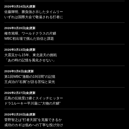
2026年3月24日(火)更新
佐藤輝明、勝負強さ示したタイムリー
いずれは国際大会で敬遠される打者に
2026年3月20日(金)更新
種市篤暉、ワールドクラスの片鱗
WBC初出場で掴んだ自信と課題
2026年3月13日(金)更新
大震災から15年、東北楽天の挑戦
「あの時の記憶を風化させない」
2026年3月6日(金)更新
第1回WBC“激動の19日間”の記憶
王貞治の“右腕”が語る苦悩と栄光
2026年2月27日(金)更新
広島の伝統受け継ぐスイッチヒッター
ドラ1ルーキー平川蓮に“大物の片鱗”
2026年2月20日(金)更新
菅野智之は“打者天国”を克服できるか
成功のカギは低めへの丁寧な投げ分け