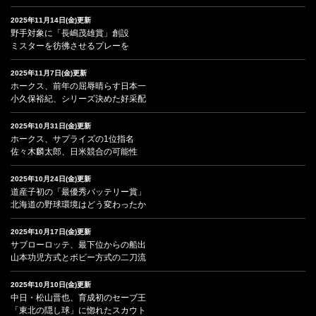
2025年11月14日(金)更新
野手対象に「長嶋茂雄賞」創設
ミスターを彷彿させるプレーを
2025年11月7日(金)更新
ホークス、前年の屈辱晴らす日本一
小久保裕紀、シリーズ決めた好采配
2025年10月31日(金)更新
ホークス、サプライズの1位指名
佐々木麟太郎、日米競合の可能性
2025年10月24日(金)更新
道産子初の「最優秀バッテリー賞」
北海道の野球環境はどう変わったか
2025年10月17日(金)更新
サブローロッテ、最下位からの船出
山本功児方式とボビー方式の二刀流
2025年10月10日(金)更新
中日・松山晋也、育成初のセーブ王
「東北の隠し球」に惚れたスカウト