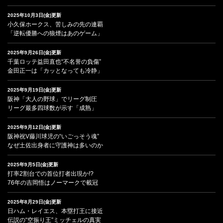
2025年10月3日(金)更新
小久保ホークス、苦しみの先の連覇
「逆転優勝への狼煙はあのゲーム」
2025年9月26日(金)更新
千葉ロッテ益田直也“不名誉の負傷”
金田正一は「カッとなっても冷静」
2025年9月19日(金)更新
阪神「大人の野球」でリーグ制圧
リーグ最多四球数が示す「成熟」
2025年9月12日(金)更新
阪神祝V藤川球児の“いごっそう魂”
なぜ土佐出身者に守護神は多いのか
2025年9月5日(金)更新
打率2割台での首位打者出現か!?
76年の吉岡悟はノーマークで載冠
2025年8月29日(金)更新
日ハム・レイエス、本塁打王に接近
伝説の“空振り王”ミッチェルの真実