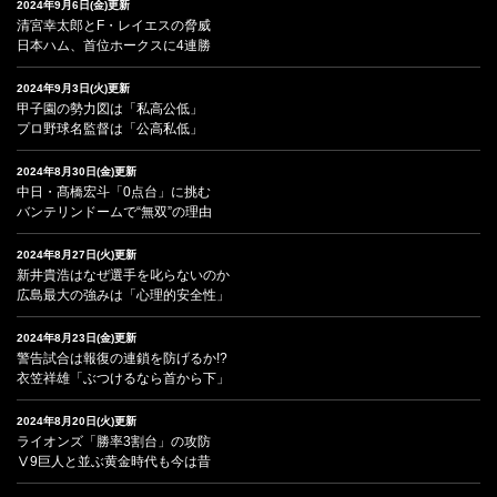
2024年9月6日(金)更新
清宮幸太郎とF・レイエスの脅威
日本ハム、首位ホークスに4連勝
2024年9月3日(火)更新
甲子園の勢力図は「私高公低」
プロ野球名監督は「公高私低」
2024年8月30日(金)更新
中日・髙橋宏斗「0点台」に挑む
バンテリンドームで“無双”の理由
2024年8月27日(火)更新
新井貴浩はなぜ選手を叱らないのか
広島最大の強みは「心理的安全性」
2024年8月23日(金)更新
警告試合は報復の連鎖を防げるか!?
衣笠祥雄「ぶつけるなら首から下」
2024年8月20日(火)更新
ライオンズ「勝率3割台」の攻防
Ⅴ9巨人と並ぶ黄金時代も今は昔