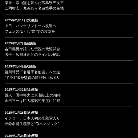
楽天・宗山塁を育んだ広島県三次市
二岡智宏、梵英心ら名遊撃手の産地
2025年2月11日(火)更新
中日、バンテリンドーム改造へ
フェンス低くし“際”での攻防を
2025年2月7日(金)更新
吉田義男が語った伝説の天覧試合
名手・広岡達朗とのライバル秘話
2025年2月4日(火)更新
藤川球児「名選手名伯楽」への道
“ドラ1”出身監督の勝利数上位3人
2025年1月31日(金)更新
巨人・田中将大に10勝以上の期待
金田正一は巨人移籍初年度に11勝
2025年1月28日(火)更新
イチロー、日本人初の米殿堂入り
登録名誕生秘話と“仰木マジック”
2025年1月24日(金)更新