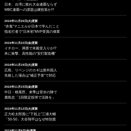
日本、台湾に敗れ大会連覇ならず
WBC連覇への課題は継投策か!?
2024年11月26日(火)更新
“赤鬼”マニエルが日本で学んだこと
指名打者で“日米初”MVP受賞の偉業
2024年11月22日(金)更新
イチロー、満票で米殿堂入りか!?
米に衝撃、高性能の“安打製造機”
2024年11月19日(火)更新
広島、リベンジのカギは新外国人
失敗した場合は“補正予算”で対応
2024年11月15日(金)更新
中日・根尾昂、来季は背水の陣で
鹿島忠「1回限定投球で活路を」
2024年11月12日(火)更新
正力松太郎賞に“下剋上”三浦大輔
「50-50」大谷翔平はなぜ特別賞
2024年11月8日(金)更新