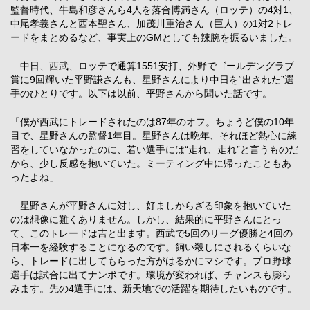
監督時代、牛島和彦さんら4人を落合博満さん（ロッテ）の4対1、
中尾孝義さんと西本聖さん、加茂川重治さん（巨人）の1対2トレ
ードをまとめるなど、事実上のGMとしても辣腕を振るいました。
中日、西武、ロッテで通算1551安打、外野でゴールデングラブ
賞に9回輝いた平野謙さんも、星野さんにより中日を“出された”選
手のひとりです。以下は以前、平野さんから聞いた話です。
「僕が西武にトレードされたのは87年のオフ。ちょうど僕の10年
目で、星野さんの監督1年目。星野さんは晩年、それほど熱心に練
習をしていなかったのに、若い選手には“走れ、走れ”と言うものだ
から、少し反感を抱いていた。ミーティング中に帰ったこともあ
ったよね」
星野さんが平野さんに対し、好ましからざる印象を抱いていた
のは想像に難くありません。しかし、結果的に平野さんにとっ
て、このトレードは吉と出ます。西武で5回のリーグ優勝と4回の
日本一を経験することになるのです。飼い殺しにされるくらいな
ら、トレードに出してもらった方がはるかにマシです。プロ野球
選手は試合に出てナンボです。環境が変われば、チャンスも膨ら
みます。先の4選手には、新天地での活躍を期待したいものです。