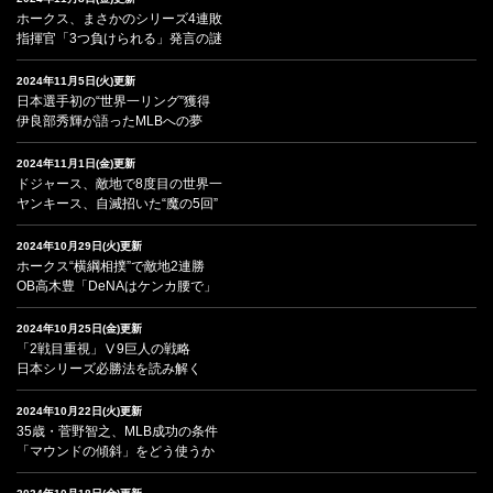
ホークス、まさかのシリーズ4連敗
指揮官「3つ負けられる」発言の謎
2024年11月5日(火)更新
日本選手初の“世界一リング”獲得
伊良部秀輝が語ったMLBへの夢
2024年11月1日(金)更新
ドジャース、敵地で8度目の世界一
ヤンキース、自滅招いた“魔の5回”
2024年10月29日(火)更新
ホークス“横綱相撲”で敵地2連勝
OB高木豊「DeNAはケンカ腰で」
2024年10月25日(金)更新
「2戦目重視」Ⅴ9巨人の戦略
日本シリーズ必勝法を読み解く
2024年10月22日(火)更新
35歳・菅野智之、MLB成功の条件
「マウンドの傾斜」をどう使うか