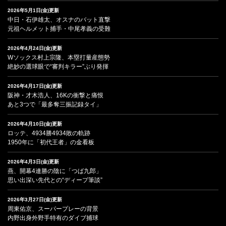
2026年5月1日(金)更新
中日・石伊雄太、オスナのバット直撃
元祖ヘルメット捕手・中尾孝義の受難
2026年4月24日(金)更新
Wソックス村上宗隆、本塁打量産態勢
絶妙の選球眼で“審判キラー”ぶり発揮
2026年4月17日(金)更新
阪神・才木浩人、16Kの衝撃と痛恨
あと3つで「最多奪三振記録タイ」
2026年4月10日(金)更新
ロッテ、4934勝4934敗の軌跡
1950年に「初代王者」の金看板
2026年4月3日(金)更新
燕、開幕4連勝の陰に「つば九郎」
思い出深い先代との“ディープ筆談”
2026年3月27日(金)更新
周東佑京、スーパープレーの背景
内野出身外野手特有のダイブ捕球