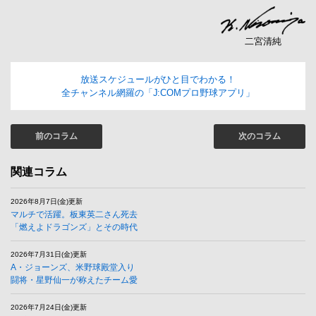
二宮清純
放送スケジュールがひと目でわかる！
全チャンネル網羅の「J:COMプロ野球アプリ」
前のコラム
次のコラム
関連コラム
2026年8月7日(金)更新
マルチで活躍。板東英二さん死去
「燃えよドラゴンズ」とその時代
2026年7月31日(金)更新
A・ジョーンズ、米野球殿堂入り
闘将・星野仙一が称えたチーム愛
2026年7月24日(金)更新