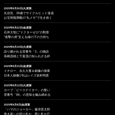
2025年8月26日(火)更新
丸佳浩、36歳でサイクルヒット達成
お宝情報満載の“丸メモ”で生き抜く
2025年8月22日(金)更新
石井大智に“ドクターゼロ”の勲章
“進撃の虎”支える縁の下の力持ち
2025年8月19日(火)更新
語り継がれる背番号「3」の物語
長嶋茂雄と千葉茂の知られざる絆
2025年8月15日(金)更新
イチロー、永久欠番＆銅像の偉業
日本人銅像1号はレイズ岩村明憲
2025年8月12日(火)更新
カープ「ピースナイター」の誓い
背番号「86」の意味を噛み締める
2025年8月8日(金)更新
「ハマのジョーカー」藤浪晋太郎
巻き返しの切り札か、死に札か!?