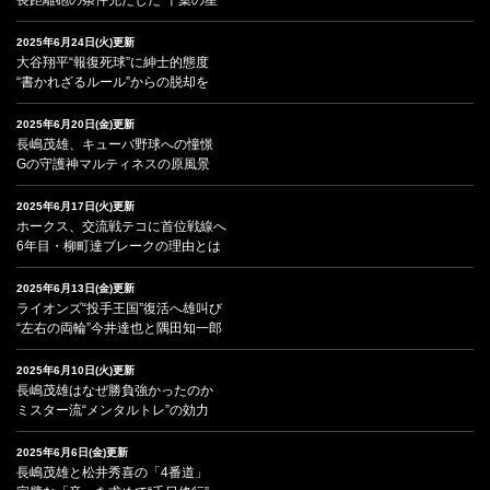
2025年6月24日(火)更新
大谷翔平“報復死球”に紳士的態度
“書かれざるルール”からの脱却を
2025年6月20日(金)更新
長嶋茂雄、キューバ野球への憧憬
Gの守護神マルティネスの原風景
2025年6月17日(火)更新
ホークス、交流戦テコに首位戦線へ
6年目・柳町達ブレークの理由とは
2025年6月13日(金)更新
ライオンズ“投手王国”復活へ雄叫び
“左右の両輪”今井達也と隅田知一郎
2025年6月10日(火)更新
長嶋茂雄はなぜ勝負強かったのか
ミスター流“メンタルトレ”の効力
2025年6月6日(金)更新
長嶋茂雄と松井秀喜の「4番道」