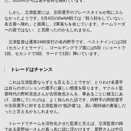
た。2020年からは選手会長も務めています。
しかし、立浪監督には、京田選手のプレースタイルが気に入ら
なかったようです。5月4日のDeNA戦では「戦う顔をしていない。
名古屋へ帰れ」と面罵し、2軍落ちを命じています。チームリーダ
ーの器ではない、と見限ったのかもしれません。
立浪監督は通算2480安打の名内野手です。ベストナインには2回
（セカンドとサード）、ゴールデングラブ賞には5回（ショートで
1回、セカンドで3回、サードで1回）輝いています。
トレードはチャンス
これは立浪監督ならずとも言えることですが、とりわけ名選手
は自らのポジションの選手に厳しい態度を取ります。ヤクルト監
督時代の野村克也さんが古田敦也さんを、事あるごとに槍玉にあ
げ、説教していたのは、よく知られた話です。内野手の阿部選手
や京田選手に対する立浪監督の“低評価”は、高い期待値の裏返しだ
ったと言えるかもしれません。
トレードでチームを活性化させた監督と言えば、立浪監督の師
である星野仙一さんが真っ先に頭に浮かびます。星野さんは中日