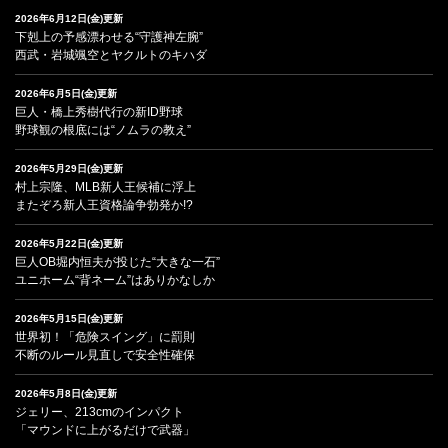
2026年6月12日(金)更新
下剋上の予感漂わせる“守護神左腕”
西武・岩城颯空とヤクルトのキハダ
2026年6月5日(金)更新
巨人・橋上秀樹代行の新ID野球
野球観の根底には“ノムラの教え”
2026年5月29日(金)更新
村上宗隆、MLB新人王候補に浮上
またぞろ新人王資格論争勃発か!?
2026年5月22日(金)更新
巨人OB堀内恒夫が投じた“大きな一石”
ユニホーム“背ネーム”はありかなしか
2026年5月15日(金)更新
世界初！「危険スイング」に罰則
不断のルール見直しで安全性確保
2026年5月8日(金)更新
ジェリー、213cmのインパクト
「マウンドに上がるだけで武器」