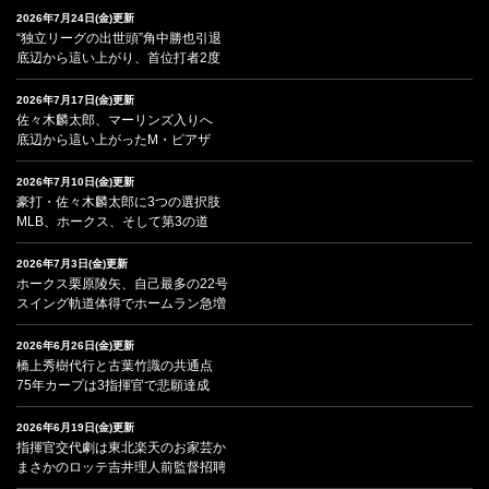
2026年7月24日(金)更新
“独立リーグの出世頭”角中勝也引退
底辺から這い上がり、首位打者2度
2026年7月17日(金)更新
佐々木麟太郎、マーリンズ入りへ
底辺から這い上がったM・ピアザ
2026年7月10日(金)更新
豪打・佐々木麟太郎に3つの選択肢
MLB、ホークス、そして第3の道
2026年7月3日(金)更新
ホークス栗原陵矢、自己最多の22号
スイング軌道体得でホームラン急増
2026年6月26日(金)更新
橋上秀樹代行と古葉竹識の共通点
75年カープは3指揮官で悲願達成
2026年6月19日(金)更新
指揮官交代劇は東北楽天のお家芸か
まさかのロッテ吉井理人前監督招聘