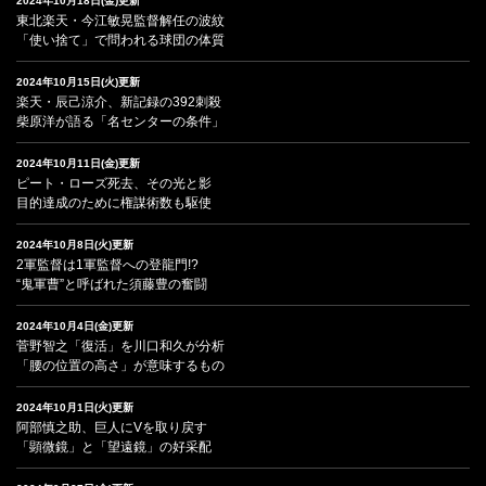
2024年10月18日(金)更新
東北楽天・今江敏晃監督解任の波紋
「使い捨て」で問われる球団の体質
2024年10月15日(火)更新
楽天・辰己涼介、新記録の392刺殺
柴原洋が語る「名センターの条件」
2024年10月11日(金)更新
ピート・ローズ死去、その光と影
目的達成のために権謀術数も駆使
2024年10月8日(火)更新
2軍監督は1軍監督への登龍門!?
“鬼軍曹”と呼ばれた須藤豊の奮闘
2024年10月4日(金)更新
菅野智之「復活」を川口和久が分析
「腰の位置の高さ」が意味するもの
2024年10月1日(火)更新
阿部慎之助、巨人にVを取り戻す
「顕微鏡」と「望遠鏡」の好采配