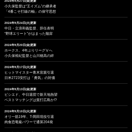
2024年9月27日(金)更新
小久保監督は“王イズム”の継承者
「4番こそ打線の軸」の保守思想
2024年9月24日(火)更新
中日・立浪和義監督、辞任表明
“野球エリート”がはまった陥穽
2024年9月20日(金)更新
ホークス、4年ぶりリーグⅤへ
小久保裕紀監督と山川穂高の絆
2024年9月17日(火)更新
ヒットマイスター青木宣親引退
日米2723安打は「勇気」の対価
2024年9月13日(金)更新
ビシエド、中日退団で新天地熱望
ベストマッチングは貧打広島か!?
2024年9月10日(火)更新
オリ一筋19年、T-岡田現役引退
肉食恐竜級パワーで通算204発