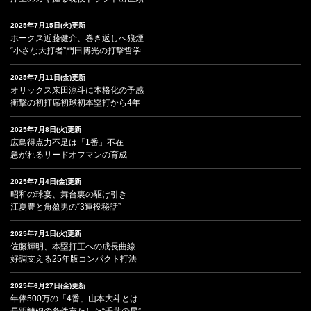
2025年7月15日(火)更新
ホークス近藤健介、巻き返しへ狼煙
“小さな大打者”門田博光の打撃哲学
2025年7月11日(金)更新
オリックス来田涼斗に本格化の予感
衝撃の初打席初球初本塁打から4年
2025年7月8日(火)更新
広島得点力不足は「1番」不在
急がれるリードオフマンの育成
2025年7月4日(金)更新
昭和の球宴、舞台裏の駆け引き
江夏豊と角盈男の“3連投秘話”
2025年7月1日(火)更新
佐藤輝明、本塁打王への成長曲線
好調支える25年版コンパクト打法
2025年6月27日(金)更新
年俸500万の「4番」山本大斗とは
長距離砲の条件充たした“千葉の星”