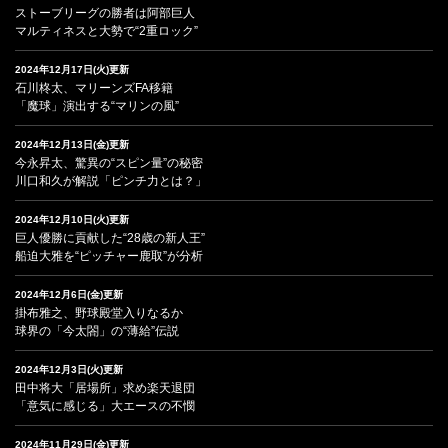
ストーブリーグの勝者は阿部巨人
マルティネスと大勢で“2重ロック”
2024年12月17日(火)更新
石川柊太、マリーンズFA移籍
「魔球」演出する“マリンの風”
2024年12月13日(金)更新
今永昇太、驚異の“スピン量”の秘密
川口和久が解説「ピンチ力とは？」
2024年12月10日(火)更新
巨人優勝に貢献した“28歳の新人王”
船迫大雅を“ピッチャー鹿取”が分析
2024年12月6日(金)更新
掛布雅之、野球殿堂入りなるか
球界の「今太閤」の“薄給”伝説
2024年12月3日(火)更新
田中将大「居場所」求め楽天退団
「意気に感じる」大エースの不憫
2024年11月29日(金)更新