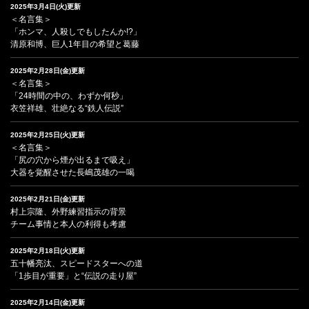
2025年3月4日(火)更新
＜名言集＞
「ホンマ、人殺しでもしたんか!?」
清原和博、巨人1年目の希望と葛藤
2025年2月28日(金)更新
＜名言集＞
「24時間の中の、わずか何秒」
衣笠祥雄、壮絶なる“鉄人伝説”
2025年2月25日(火)更新
＜名言集＞
「尻の穴から煙が出るまで吸え」
大器を覚醒させた長嶋茂雄の一喝
2025年2月21日(金)更新
村上宗隆、外野練習指示の背景
チーム事情と本人の利得も考慮
2025年2月18日(火)更新
五十幡亮汰、スピードスターへの道
「1歩目が重要」と“伝説の走り屋”
2025年2月14日(金)更新