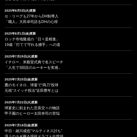
2025年8月5日(火)更新
セ・リーグも27年からDH制導入
「職人」大田卓司語るDHの心得
2025年8月1日(金)更新
ロッテ寺地隆成の「日々是精進」
19歳「打てて守れる捕手」への道
2025年7月29日(火)更新
イチロー、米殿堂式典で名スピーチ
「人生で3回目のルーキーを実感」
2025年7月25日(金)更新
鷹のモイネロ、球宴で“両刀”投球
元祖“スイッチ投法”近田豊年とは
2025年7月22日(火)更新
球宴史に刻まれた悲喜交々の物語
甲子園のヒーロー太田幸司の苦悩
2025年7月18日(金)更新
中日・細川成也“マルティネス討ち”
浮上のカギ握る現役ドラフト出世頭