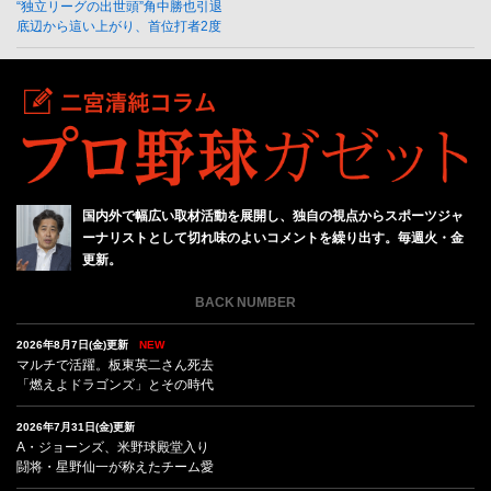
“独立リーグの出世頭”角中勝也引退
底辺から這い上がり、首位打者2度
国内外で幅広い取材活動を展開し、独自の視点からスポーツジャ
ーナリストとして切れ味のよいコメントを繰り出す。毎週火・金
更新。
BACK NUMBER
2026年8月7日(金)更新
NEW
マルチで活躍。板東英二さん死去
「燃えよドラゴンズ」とその時代
2026年7月31日(金)更新
A・ジョーンズ、米野球殿堂入り
闘将・星野仙一が称えたチーム愛