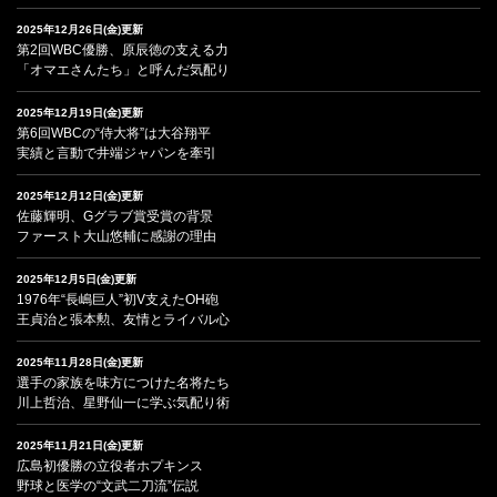
2025年12月26日(金)更新
第2回WBC優勝、原辰徳の支える力
「オマエさんたち」と呼んだ気配り
2025年12月19日(金)更新
第6回WBCの“侍大将”は大谷翔平
実績と言動で井端ジャパンを牽引
2025年12月12日(金)更新
佐藤輝明、Gグラブ賞受賞の背景
ファースト大山悠輔に感謝の理由
2025年12月5日(金)更新
1976年“長嶋巨人”初V支えたOH砲
王貞治と張本勲、友情とライバル心
2025年11月28日(金)更新
選手の家族を味方につけた名将たち
川上哲治、星野仙一に学ぶ気配り術
2025年11月21日(金)更新
広島初優勝の立役者ホプキンス
野球と医学の“文武二刀流”伝説