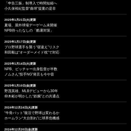
「申告三振」制導入で時間短縮へ
小久保裕紀監督“曲球”提案の是非
2025年1月21日(火)更新
夏場、屋外球場デーゲーム未開催
NPB待ったなしの「酷暑対策」
2025年1月17日(金)更新
プロ野球選手を襲う“寝違え”リスク
和田毅は“オーダーメイド枕”で対応
2025年1月14日(火)更新
NPB、ピッチャー出身監督が半数
ノムさん“投手NG”発言も今や昔
2025年1月10日(金)更新
野茂英雄、MLBデビューから30年
仰木彬が明かした“鉄腕”との共通点
2024年12月24日(火)更新
“牛骨バット”復活で野球は変わるか
ホームラン“大台割れ”に球界危機感
2024年12月20日(金)更新