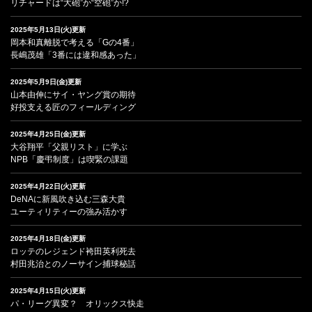
リチャードは“大砲”か“空砲”か!?
2025年5月13日(火)更新
岡本和真離脱で考える「Gの4番」
長嶋茂雄「3番には違和感あった」
2025年5月9日(金)更新
山本由伸にサイ・ヤング賞の期待
好投支える匠のフィールディング
2025年4月25日(金)更新
大谷翔平「父親リスト」に学ぶ
NPB「慶弔制度」は喫緊の課題
2025年4月22日(火)更新
DeNAに新風吹き込む三森大貴
ユーティリティーの強み活かす
2025年4月18日(金)更新
ロッテのレジェンド袴田英利死去
村田兆治とのノーサイン捕球秘話
2025年4月15日(火)更新
パ・リーグ異変？ オリックス快走