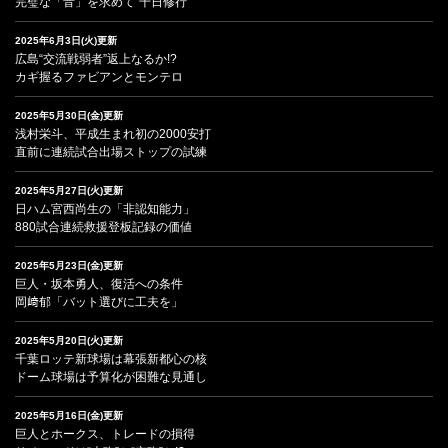
完璧な「音」を求めて“千日修行”
2025年6月3日(火)更新
広島“交流戦弱者”返上なるか!?
カギ握るファビアンとモンテロ
2025年5月30日(金)更新
浅村栄斗、平成生まれ初の2000安打
直前に連続試合出場ストップの試練
2025年5月27日(火)更新
日ハム宮西尚生の「非認知能力」
880試合連続救援登板記録の価値
2025年5月23日(金)更新
巨人・坂本勇人、復活への条件
岡﨑郁「バット選びに工夫を」
2025年5月20日(火)更新
千葉ロッテ新球場は幕張新都心の核
ドーム球場は予算化が困難な見通し
2025年5月16日(金)更新
巨人とホークス、トレードの損得