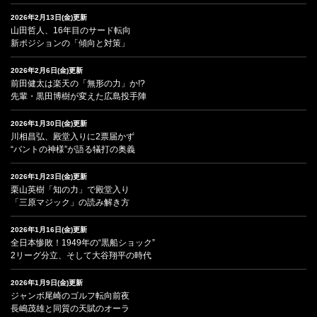
2026年2月13日(金)更新
山田哲人、16年目のサード転向
新ポジションの「傾向と対策」
2026年2月6日(金)更新
前田健太は楽天の「無形の力」か!?
先輩・黒田博樹が変えた広島投手陣
2026年1月30日(金)更新
川相昌弘、殿堂入りに2票届かず
“バントの神様”が語る犠打の奥義
2026年1月23日(金)更新
栗山英樹「知の力」で殿堂入り
「三原マジック」の読み解き方
2026年1月16日(金)更新
全日本惨敗！1949年の“黒船ショック”
2リーグ分立、そして大谷翔平の時代
2026年1月9日(金)更新
ジャンボ尾崎のゴルフ転向前夜
長嶋茂雄と同質の天賦のオーラ