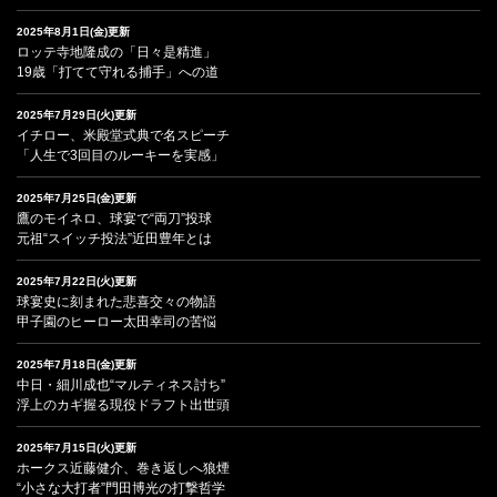
2025年8月1日(金)更新
ロッテ寺地隆成の「日々是精進」
19歳「打てて守れる捕手」への道
2025年7月29日(火)更新
イチロー、米殿堂式典で名スピーチ
「人生で3回目のルーキーを実感」
2025年7月25日(金)更新
鷹のモイネロ、球宴で“両刀”投球
元祖“スイッチ投法”近田豊年とは
2025年7月22日(火)更新
球宴史に刻まれた悲喜交々の物語
甲子園のヒーロー太田幸司の苦悩
2025年7月18日(金)更新
中日・細川成也“マルティネス討ち”
浮上のカギ握る現役ドラフト出世頭
2025年7月15日(火)更新
ホークス近藤健介、巻き返しへ狼煙
“小さな大打者”門田博光の打撃哲学