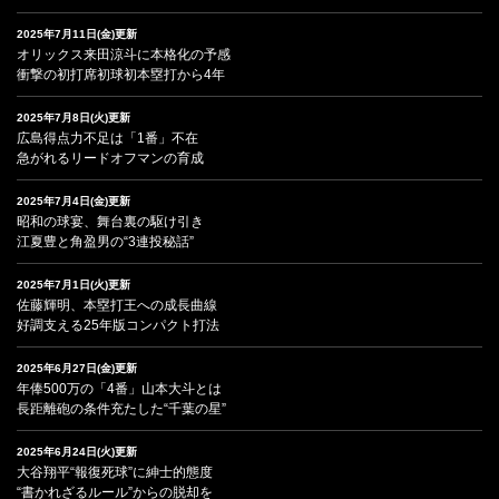
2025年7月11日(金)更新
オリックス来田涼斗に本格化の予感
衝撃の初打席初球初本塁打から4年
2025年7月8日(火)更新
広島得点力不足は「1番」不在
急がれるリードオフマンの育成
2025年7月4日(金)更新
昭和の球宴、舞台裏の駆け引き
江夏豊と角盈男の“3連投秘話”
2025年7月1日(火)更新
佐藤輝明、本塁打王への成長曲線
好調支える25年版コンパクト打法
2025年6月27日(金)更新
年俸500万の「4番」山本大斗とは
長距離砲の条件充たした“千葉の星”
2025年6月24日(火)更新
大谷翔平“報復死球”に紳士的態度
“書かれざるルール”からの脱却を