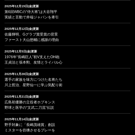
2025年12月19日(金)更新
第6回WBCの“侍大将”は大谷翔平
実績と言動で井端ジャパンを牽引
2025年12月12日(金)更新
佐藤輝明、Gグラブ賞受賞の背景
ファースト大山悠輔に感謝の理由
2025年12月5日(金)更新
1976年“長嶋巨人”初V支えたOH砲
王貞治と張本勲、友情とライバル心
2025年11月28日(金)更新
選手の家族を味方につけた名将たち
川上哲治、星野仙一に学ぶ気配り術
2025年11月21日(金)更新
広島初優勝の立役者ホプキンス
野球と医学の“文武二刀流”伝説
2025年11月14日(金)更新
野手対象に「長嶋茂雄賞」創設
ミスターを彷彿させるプレーを