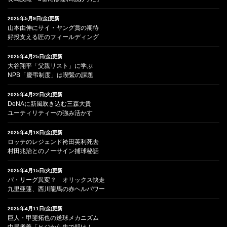
2025年5月9日(金)更新
山本由伸にサイ・ヤング賞の期待
好投支える匠のフィールディング
2025年4月25日(金)更新
大谷翔平「父親リスト」に学ぶ
NPB「慶弔制度」は喫緊の課題
2025年4月22日(火)更新
DeNAに新風吹き込む三森大貴
ユーティリティーの強み活かす
2025年4月18日(金)更新
ロッテのレジェンド袴田英利死去
村田兆治とのノーサイン捕球秘話
2025年4月15日(火)更新
パ・リーグ異変？ オリックス快走
九里亜蓮、西川龍馬の赤ヘルパワー
2025年4月11日(金)更新
巨人・甲斐拓也の送球メカニズム
中尾孝義「ヒジから先で叩け！」