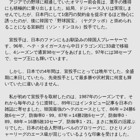
アジアでの野球に精通していたオマリー前会長は、選手の獲得
にも積極的に乗り出しました。結局、ドジャース入りは実現しま
せんでしたが、日本円にして1億円の契約金を提示するほど熱心に
誘ったのが、後に韓国で「野球国宝」（ヤグクッポ）と崇められ
ることになる宣銅烈（ソン・ドンヨル）投手でした。
宣投手は、日本のファンにもお馴染みの韓国人プレーヤーで
す。96年、ヘテ・タイガースから中日ドラゴンズに33歳で移籍
し、4シーズンで通算98セーブをあげました。97年には38セーブ
で、セーブ王にも輝いています。
しかし、日本での4年間は、宣投手にとっては晩年でした。全盛
期に来日していたら、先発投手として最多勝や沢村賞に何度も輝
いていたに違いありません。
私が初めて宣投手を取材したのは、1987年のシーズンです。そ
れから毎年のように渡韓し、89年にはインタビュー記事を日本の
雑誌に寄せました。韓国最強のヘテのエースとして、86年＝24勝6
敗6セーブ、防御率0・99。87年＝14勝2敗6セーブ、防御率0・
89。88年＝16勝5敗10セーブ、防御率1・21。まさに無双の活躍ぶ
りでした。日本の社会人野球レベルのプロリーグに、ひとりメジ
ャーリーグのエース級が混じっているような印象を受けました。