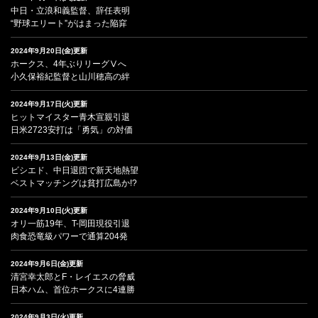
中日・立浪和義監督、辞任表明
“野球エリート”がはまった陥穽
2024年9月20日(金)更新
ホークス、4年ぶりリーグⅤへ
小久保裕紀監督と山川穂高の絆
2024年9月17日(火)更新
ヒットマイスター青木宣親引退
日米2723安打は「勇気」の対価
2024年9月13日(金)更新
ビシエド、中日退団で新天地熱望
ベストマッチングは貧打広島か!?
2024年9月10日(火)更新
オリ一筋19年、T-岡田現役引退
肉食恐竜級パワーで通算204発
2024年9月6日(金)更新
清宮幸太郎とF・レイエスの脅威
日本ハム、首位ホークスに4連勝
2024年9月3日(火)更新