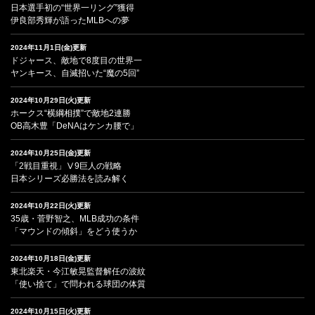
日本選手初の“世界一リング”獲得
伊良部秀輝が語ったMLBへの夢
2024年11月1日(金)更新
ドジャース、敵地で8度目の世界一
ヤンキース、自滅招いた“魔の5回”
2024年10月29日(火)更新
ホークス“横綱相撲”で敵地2連勝
OB高木豊「DeNAはケンカ腰で」
2024年10月25日(金)更新
「2戦目重視」Ⅴ9巨人の戦略
日本シリーズ必勝法を読み解く
2024年10月22日(火)更新
35歳・菅野智之、MLB成功の条件
「マウンドの傾斜」をどう使うか
2024年10月18日(金)更新
東北楽天・今江敏晃監督解任の波紋
「使い捨て」で問われる球団の体質
2024年10月15日(火)更新