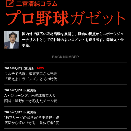
国内外で幅広い取材活動を展開し、独自の視点からスポーツジャ
ーナリストとして切れ味のよいコメントを繰り出す。毎週火・金
更新。
BACK NUMBER
2026年8月7日(金)更新
NEW
マルチで活躍。板東英二さん死去
「燃えよドラゴンズ」とその時代
2026年7月31日(金)更新
A・ジョーンズ、米野球殿堂入り
闘将・星野仙一が称えたチーム愛
2026年7月24日(金)更新
“独立リーグの出世頭”角中勝也引退
底辺から這い上がり、首位打者2度