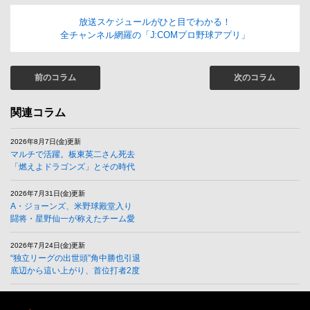
放送スケジュールがひと目でわかる！
全チャンネル網羅の「J:COMプロ野球アプリ」
前のコラム
次のコラム
関連コラム
2026年8月7日(金)更新
マルチで活躍。板東英二さん死去
「燃えよドラゴンズ」とその時代
2026年7月31日(金)更新
A・ジョーンズ、米野球殿堂入り
闘将・星野仙一が称えたチーム愛
2026年7月24日(金)更新
“独立リーグの出世頭”角中勝也引退
底辺から這い上がり、首位打者2度