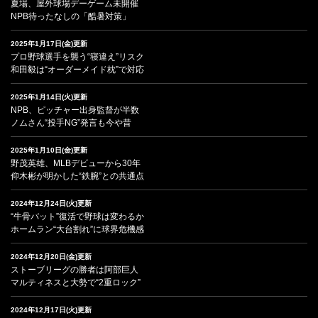
夏場、屋外球場デーゲーム未開催
NPB待ったなしの「酷暑対策」
2025年1月17日(金)更新
プロ野球選手を襲う“寝違え”リスク
和田毅は“オーダーメイド枕”で対応
2025年1月14日(火)更新
NPB、ピッチャー出身監督が半数
ノムさん“投手NG”発言も今や昔
2025年1月10日(金)更新
野茂英雄、MLBデビューから30年
仰木彬が明かした“鉄腕”との共通点
2024年12月24日(火)更新
“牛骨バット”復活で野球は変わるか
ホームラン“大台割れ”に球界危機感
2024年12月20日(金)更新
ストーブリーグの勝者は阿部巨人
マルティネスと大勢で“2重ロック”
2024年12月17日(火)更新