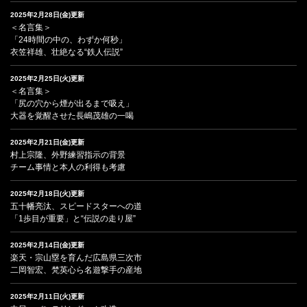
2025年2月28日(金)更新
＜名言集＞
「24時間の中の、わずか何秒」
衣笠祥雄、壮絶なる“鉄人伝説”
2025年2月25日(火)更新
＜名言集＞
「尻の穴から煙が出るまで吸え」
大器を覚醒させた長嶋茂雄の一喝
2025年2月21日(金)更新
村上宗隆、外野練習指示の背景
チーム事情と本人の利得も考慮
2025年2月18日(火)更新
五十幡亮汰、スピードスターへの道
「1歩目が重要」と“伝説の走り屋”
2025年2月14日(金)更新
楽天・宗山塁を育んだ広島県三次市
二岡智宏、梵英心ら名遊撃手の産地
2025年2月11日(火)更新