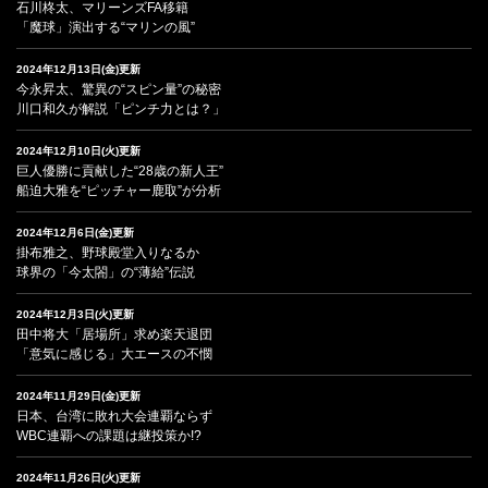
石川柊太、マリーンズFA移籍
「魔球」演出する“マリンの風”
2024年12月13日(金)更新
今永昇太、驚異の“スピン量”の秘密
川口和久が解説「ピンチ力とは？」
2024年12月10日(火)更新
巨人優勝に貢献した“28歳の新人王”
船迫大雅を“ピッチャー鹿取”が分析
2024年12月6日(金)更新
掛布雅之、野球殿堂入りなるか
球界の「今太閤」の“薄給”伝説
2024年12月3日(火)更新
田中将大「居場所」求め楽天退団
「意気に感じる」大エースの不憫
2024年11月29日(金)更新
日本、台湾に敗れ大会連覇ならず
WBC連覇への課題は継投策か!?
2024年11月26日(火)更新