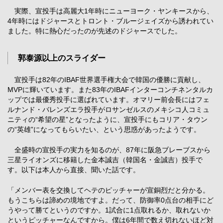
実際、宣投手は高麗大1年時にニューヨーク・ヤンキースから、
4年時にはドジャースとトロント・ブルージェイズから誘われてい
ました。特に熱心だったのが先述のドジャースでした。
郭泰源以上のスライダー
宣投手は82年のIBAF世界選手権大会で韓国の優勝に貢献し、
MVPに輝いています。また83年のIBAFインターコンチネンタルカ
ップでは最優秀投手に選ばれています。オマリー前会長にはフェ
ルナンド・バレンズエラ投手がロサンゼルスのメキシコ人コミュ
ニティの“希望の星”となったように、宣投手にもコリア・タウン
の“英雄”になってもらいたい、という思惑があったようです。
全盛時の宣投手の実力を知るのが、87年に阪急ブレーブスから
三星ライオンズに移籍した金本誠吉（韓国名・金誠吉）投手で
す。以下は本人から直接、聞いた話です。
「メンバー表を交換してヘテのピッチャーが宣銅烈だと分かる。
もうこちらは諦めの境地ですよ。だって、防御率0点台の相手にど
うやって勝てというのですか。1試合に1点取れるか、取れないか
というピッチャーなんですから。僕は6年間で数え切れないほど対