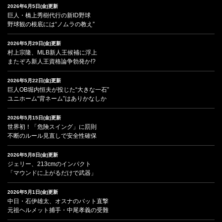
2026年6月5日(金)更新
巨人・橋上秀樹代行の新ID野球
野球観の根底には“ノムラの教え”
2026年5月29日(金)更新
村上宗隆、MLB新人王候補に浮上
またぞろ新人王資格論争勃発か!?
2026年5月22日(金)更新
巨人OB堀内恒夫が投じた“大きな一石”
ユニホーム“背ネーム”はありかなしか
2026年5月15日(金)更新
世界初！「危険スイング」に罰則
不断のルール見直しで安全性確保
2026年5月8日(金)更新
ジェリー、213cmのインパクト
「マウンドに上がるだけで武器」
2026年5月1日(金)更新
中日・石伊雄太、オスナのバット直撃
元祖ヘルメット捕手・中尾孝義の受難