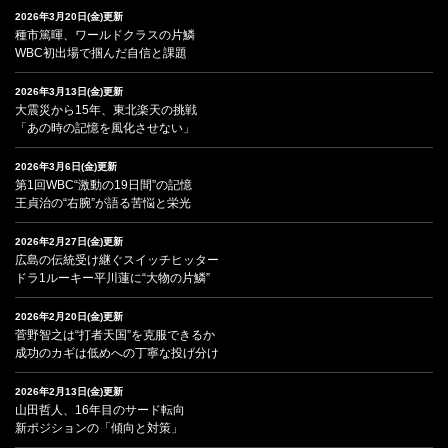
2026年3月20日(金)更新
種市篤暉、ワールドクラスの片鱗
WBC初出場で掴んだ自信と課題
2026年3月13日(金)更新
大震災から15年、東北楽天の挑戦
「あの時の記憶を風化させない」
2026年3月6日(金)更新
第1回WBC“激動の19日間”の記憶
王貞治の“右腕”が語る苦悩と栄光
2026年2月27日(金)更新
広島の伝統受け継ぐスイッチヒッター
ドラ1ルーキー平川蓮に“大物の片鱗”
2026年2月20日(金)更新
菅野智之は“打者天国”を克服できるか
成功のカギは低めへの丁寧な投げ分け
2026年2月13日(金)更新
山田哲人、16年目のサード転向
新ポジションの「傾向と対策」