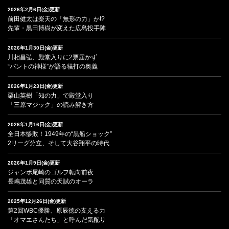
2026年2月6日(金)更新
前田健太は楽天の「無形の力」か!?
先輩・黒田博樹が変えた広島投手陣
2026年1月30日(金)更新
川相昌弘、殿堂入りに2票届かず
“バントの神様”が語る犠打の奥義
2026年1月23日(金)更新
栗山英樹「知の力」で殿堂入り
「三原マジック」の読み解き方
2026年1月16日(金)更新
全日本惨敗！1949年の“黒船ショック”
2リーグ分立、そして大谷翔平の時代
2026年1月9日(金)更新
ジャンボ尾崎のゴルフ転向前夜
長嶋茂雄と同質の天賦のオーラ
2025年12月26日(金)更新
第2回WBC優勝、原辰徳の支える力
「オマエさんたち」と呼んだ気配り