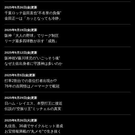
2025年9月26日(金)更新
千葉ロッテ益田直也“不名誉の負傷”
金田正一は「カッとなっても冷静」
2025年9月19日(金)更新
阪神「大人の野球」でリーグ制圧
リーグ最多四球数が示す「成熟」
2025年9月12日(金)更新
阪神祝V藤川球児の“いごっそう魂”
なぜ土佐出身者に守護神は多いのか
2025年9月5日(金)更新
打率2割台での首位打者出現か!?
76年の吉岡悟はノーマークで載冠
2025年8月29日(金)更新
日ハム・レイエス、本塁打王に接近
伝説の“空振り王”ミッチェルの真実
2025年8月26日(火)更新
丸佳浩、36歳でサイクルヒット達成
お宝情報満載の“丸メモ”で生き抜く