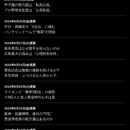
甲子園の勢力図は「私高公低」
プロ野球名監督は「公高私低」
2024年8月30日(金)更新
中日・髙橋宏斗「0点台」に挑む
バンテリンドームで“無双”の理由
2024年8月27日(火)更新
新井貴浩はなぜ選手を叱らないのか
広島最大の強みは「心理的安全性」
2024年8月23日(金)更新
警告試合は報復の連鎖を防げるか!?
衣笠祥雄「ぶつけるなら首から下」
2024年8月20日(火)更新
ライオンズ「勝率3割台」の攻防
Ⅴ9巨人と並ぶ黄金時代も今は昔
2024年8月16日(金)更新
阪神・佐藤輝明、連日の“守乱”
悪送球改善の処方箋はあるのか