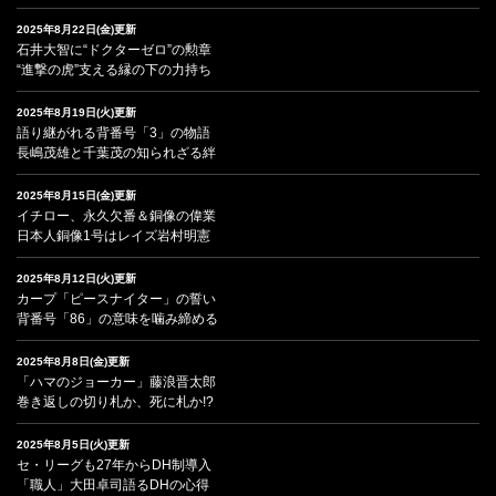
2025年8月22日(金)更新
石井大智に“ドクターゼロ”の勲章
“進撃の虎”支える縁の下の力持ち
2025年8月19日(火)更新
語り継がれる背番号「3」の物語
長嶋茂雄と千葉茂の知られざる絆
2025年8月15日(金)更新
イチロー、永久欠番＆銅像の偉業
日本人銅像1号はレイズ岩村明憲
2025年8月12日(火)更新
カープ「ピースナイター」の誓い
背番号「86」の意味を噛み締める
2025年8月8日(金)更新
「ハマのジョーカー」藤浪晋太郎
巻き返しの切り札か、死に札か!?
2025年8月5日(火)更新
セ・リーグも27年からDH制導入
「職人」大田卓司語るDHの心得