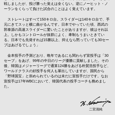
戦しましたが、投げ勝った覚えは全くない。逆にノーヒット・ノ
ーランをくらって負けた試合のことはよく覚えています。
ストレートはすべて150キロ台。スライダーは140キロ台で、手
元にきてスッと横に曲がるんです。日本でやっていた頃、西武の
郭泰源の高速スライダーに驚いたことがありますが、彼はそれ以
上。しかもコントロールが抜群によく、牽制もうまいときてい
る。日本でも先発すれば15勝以上、抑えなら黙っていても30セー
ブはあげるでしょう」
金本投手の予測どおり、晩年であるにも関わらず宣投手は「30
セーブ」をあげ、99年の中日のリーグ優勝に貢献しました。その
後、韓国はメジャーリーグで通算124勝をあげる朴賛浩投手など、
ワールドクラスの好投手を何人も輩出していますが、国民から
「野球国宝」と崇められているのは未だに宣投手だけです。なお
宣投手は17年WBCにおいて、韓国代表の投手コーチも務めまし
た。
二宮清純