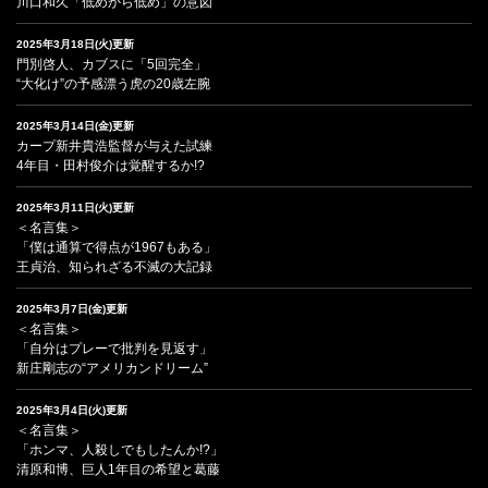
川口和久「低めから低め」の意図
2025年3月18日(火)更新
門別啓人、カブスに「5回完全」
“大化け”の予感漂う虎の20歳左腕
2025年3月14日(金)更新
カープ新井貴浩監督が与えた試練
4年目・田村俊介は覚醒するか!?
2025年3月11日(火)更新
＜名言集＞
「僕は通算で得点が1967もある」
王貞治、知られざる不滅の大記録
2025年3月7日(金)更新
＜名言集＞
「自分はプレーで批判を見返す」
新庄剛志の“アメリカンドリーム”
2025年3月4日(火)更新
＜名言集＞
「ホンマ、人殺しでもしたんか!?」
清原和博、巨人1年目の希望と葛藤