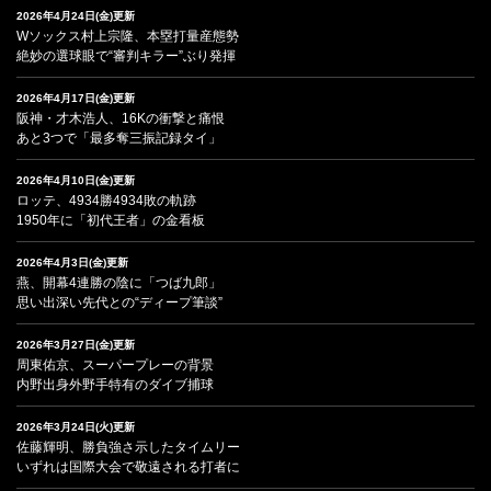
2026年4月24日(金)更新
Wソックス村上宗隆、本塁打量産態勢
絶妙の選球眼で“審判キラー”ぶり発揮
2026年4月17日(金)更新
阪神・才木浩人、16Kの衝撃と痛恨
あと3つで「最多奪三振記録タイ」
2026年4月10日(金)更新
ロッテ、4934勝4934敗の軌跡
1950年に「初代王者」の金看板
2026年4月3日(金)更新
燕、開幕4連勝の陰に「つば九郎」
思い出深い先代との“ディープ筆談”
2026年3月27日(金)更新
周東佑京、スーパープレーの背景
内野出身外野手特有のダイブ捕球
2026年3月24日(火)更新
佐藤輝明、勝負強さ示したタイムリー
いずれは国際大会で敬遠される打者に