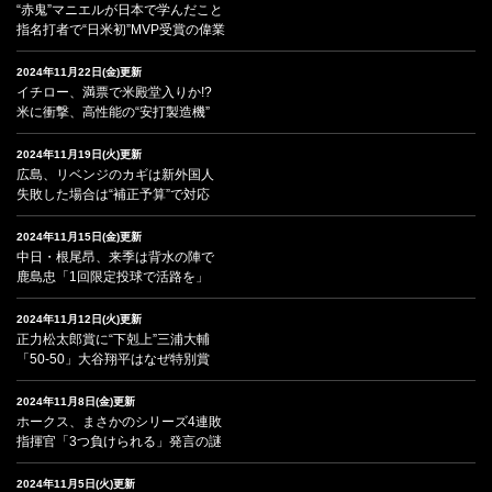
“赤鬼”マニエルが日本で学んだこと
指名打者で“日米初”MVP受賞の偉業
2024年11月22日(金)更新
イチロー、満票で米殿堂入りか!?
米に衝撃、高性能の“安打製造機”
2024年11月19日(火)更新
広島、リベンジのカギは新外国人
失敗した場合は“補正予算”で対応
2024年11月15日(金)更新
中日・根尾昂、来季は背水の陣で
鹿島忠「1回限定投球で活路を」
2024年11月12日(火)更新
正力松太郎賞に“下剋上”三浦大輔
「50-50」大谷翔平はなぜ特別賞
2024年11月8日(金)更新
ホークス、まさかのシリーズ4連敗
指揮官「3つ負けられる」発言の謎
2024年11月5日(火)更新