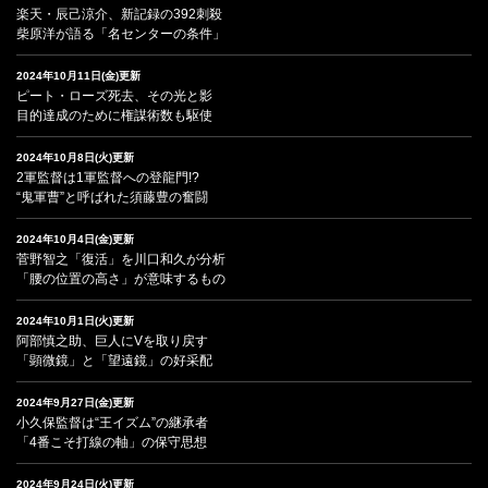
楽天・辰己涼介、新記録の392刺殺
柴原洋が語る「名センターの条件」
2024年10月11日(金)更新
ピート・ローズ死去、その光と影
目的達成のために権謀術数も駆使
2024年10月8日(火)更新
2軍監督は1軍監督への登龍門!?
“鬼軍曹”と呼ばれた須藤豊の奮闘
2024年10月4日(金)更新
菅野智之「復活」を川口和久が分析
「腰の位置の高さ」が意味するもの
2024年10月1日(火)更新
阿部慎之助、巨人にVを取り戻す
「顕微鏡」と「望遠鏡」の好采配
2024年9月27日(金)更新
小久保監督は“王イズム”の継承者
「4番こそ打線の軸」の保守思想
2024年9月24日(火)更新