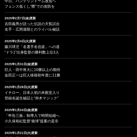
中日、バンテリンドーム改造へ
フェンス低くし“際”での攻防を
2025年2月7日(金)更新
吉田義男が語った伝説の天覧試合
名手・広岡達朗とのライバル秘話
2025年2月4日(火)更新
藤川球児「名選手名伯楽」への道
“ドラ1”出身監督の勝利数上位3人
2025年1月31日(金)更新
巨人・田中将大に10勝以上の期待
金田正一は巨人移籍初年度に11勝
2025年1月28日(火)更新
イチロー、日本人初の米殿堂入り
登録名誕生秘話と“仰木マジック”
2025年1月24日(金)更新
「申告三振」制導入で時間短縮へ
小久保裕紀監督“曲球”提案の是非
2025年1月21日(火)更新