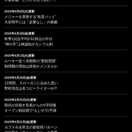
2025年4月8日(火)更新
メジャーを席巻する“魚雷バット”
大谷翔平には「必要なし」の根拠
2025年4月4日(金)更新
昨季1試合平均2.61得点の中日
“神の手”上林誠知がカンフル剤
2025年4月1日(火)更新
ルーキー佐々木朗希の“悪戦苦闘”
制球難の理由は技術かメンタルか
2025年3月28日(金)更新
12球団、スローガンに込めた思い
野村克也は名コピーライターか!?
2025年3月25日(火)更新
西武が目指す谷底からのV字回復
オープン戦好調で“もしや”の予感
2025年3月21日(金)更新
カブス今永昇太の新投球パターン