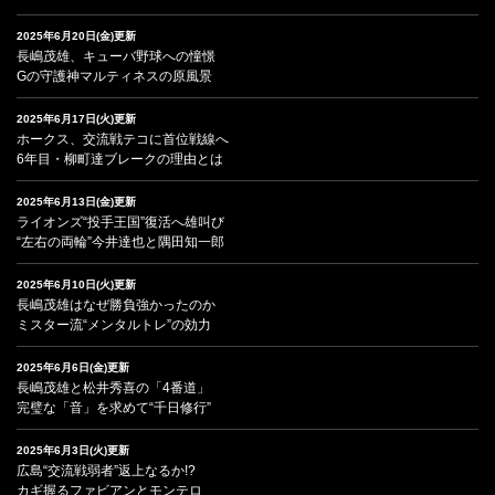
2025年6月20日(金)更新
長嶋茂雄、キューバ野球への憧憬
Gの守護神マルティネスの原風景
2025年6月17日(火)更新
ホークス、交流戦テコに首位戦線へ
6年目・柳町達ブレークの理由とは
2025年6月13日(金)更新
ライオンズ“投手王国”復活へ雄叫び
“左右の両輪”今井達也と隅田知一郎
2025年6月10日(火)更新
長嶋茂雄はなぜ勝負強かったのか
ミスター流“メンタルトレ”の効力
2025年6月6日(金)更新
長嶋茂雄と松井秀喜の「4番道」
完璧な「音」を求めて“千日修行”
2025年6月3日(火)更新
広島“交流戦弱者”返上なるか!?
カギ握るファビアンとモンテロ