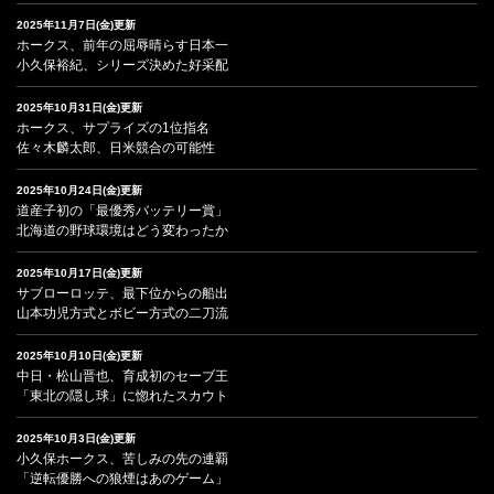
2025年11月7日(金)更新
ホークス、前年の屈辱晴らす日本一
小久保裕紀、シリーズ決めた好采配
2025年10月31日(金)更新
ホークス、サプライズの1位指名
佐々木麟太郎、日米競合の可能性
2025年10月24日(金)更新
道産子初の「最優秀バッテリー賞」
北海道の野球環境はどう変わったか
2025年10月17日(金)更新
サブローロッテ、最下位からの船出
山本功児方式とボビー方式の二刀流
2025年10月10日(金)更新
中日・松山晋也、育成初のセーブ王
「東北の隠し球」に惚れたスカウト
2025年10月3日(金)更新
小久保ホークス、苦しみの先の連覇
「逆転優勝への狼煙はあのゲーム」