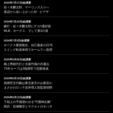
2026年7月17日(金)更新
佐々木麟太郎、マーリンズ入りへ
底辺から這い上がったM・ピアザ
2026年7月10日(金)更新
豪打・佐々木麟太郎に3つの選択肢
MLB、ホークス、そして第3の道
2026年7月3日(金)更新
ホークス栗原陵矢、自己最多の22号
スイング軌道体得でホームラン急増
2026年6月26日(金)更新
橋上秀樹代行と古葉竹識の共通点
75年カープは3指揮官で悲願達成
2026年6月19日(金)更新
指揮官交代劇は東北楽天のお家芸か
まさかのロッテ吉井理人前監督招聘
2026年6月12日(金)更新
下剋上の予感漂わせる“守護神左腕”
西武・岩城颯空とヤクルトのキハダ