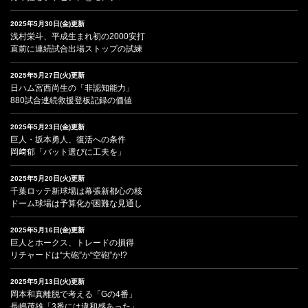
2025年5月30日(金)更新
浅村栄斗、平成生まれ初の2000安打
直前に連続試合出場ストップの試練
2025年5月27日(火)更新
日ハム宮西尚生の「非認知能力」
880試合連続救援登板記録の価値
2025年5月23日(金)更新
巨人・坂本勇人、復活への条件
岡﨑郁「バット選びに工夫を」
2025年5月20日(火)更新
千葉ロッテ新球場は幕張新都心の核
ドーム球場は予算化が困難な見通し
2025年5月16日(金)更新
巨人とホークス、トレードの損得
リチャードは“大砲”か“空砲”か!?
2025年5月13日(火)更新
岡本和真離脱で考える「Gの4番」
長嶋茂雄「3番には違和感あった」