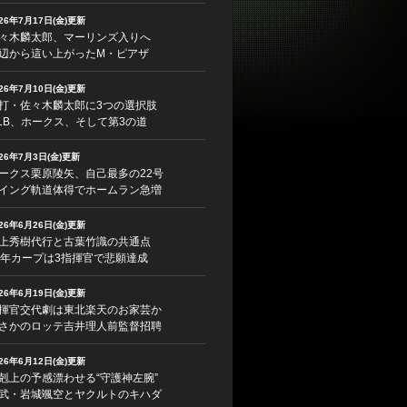
026年7月17日(金)更新
々木麟太郎、マーリンズ入りへ
辺から這い上がったM・ピアザ
026年7月10日(金)更新
打・佐々木麟太郎に3つの選択肢
LB、ホークス、そして第3の道
026年7月3日(金)更新
ークス栗原陵矢、自己最多の22号
イング軌道体得でホームラン急増
026年6月26日(金)更新
上秀樹代行と古葉竹識の共通点
5年カープは3指揮官で悲願達成
026年6月19日(金)更新
揮官交代劇は東北楽天のお家芸か
さかのロッテ吉井理人前監督招聘
026年6月12日(金)更新
剋上の予感漂わせる“守護神左腕”
武・岩城颯空とヤクルトのキハダ