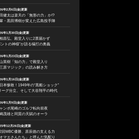
026年2月6日(金)更新
田健太は楽天の「無形の力」か!?
輩・黒田博樹が変えた広島投手陣
026年1月30日(金)更新
相昌弘、殿堂入りに2票届かず
バントの神様”が語る犠打の奥義
026年1月23日(金)更新
山英樹「知の力」で殿堂入り
三原マジック」の読み解き方
026年1月16日(金)更新
日本惨敗！1949年の“黒船ショック”
リーグ分立、そして大谷翔平の時代
026年1月9日(金)更新
ャンボ尾崎のゴルフ転向前夜
嶋茂雄と同質の天賦のオーラ
025年12月26日(金)更新
2回WBC優勝、原辰徳の支える力
オマエさんたち」と呼んだ気配り