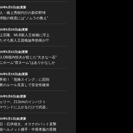
026年6月5日(金)更新
人・橋上秀樹代行の新ID野球
球観の根底には“ノムラの教え”
026年5月29日(金)更新
上宗隆、MLB新人王候補に浮上
たぞろ新人王資格論争勃発か!?
026年5月22日(金)更新
人OB堀内恒夫が投じた“大きな一石”
ニホーム“背ネーム”はありかなしか
026年5月15日(金)更新
界初！「危険スイング」に罰則
断のルール見直しで安全性確保
026年5月8日(金)更新
ェリー、213cmのインパクト
マウンドに上がるだけで武器」
026年5月1日(金)更新
日・石伊雄太、オスナのバット直撃
祖ヘルメット捕手・中尾孝義の受難