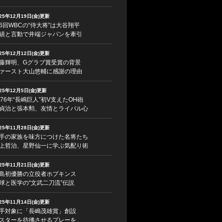
025年12月19日(金)更新
6回WBCの“侍大将”は大谷翔平
績と言動で井端ジャパンを牽引
025年12月12日(金)更新
藤輝明、Gグラブ賞受賞の背景
ァースト大山悠輔に感謝の理由
025年12月5日(金)更新
976年“長嶋巨人”初V支えたOH砲
貞治と張本勲、友情とライバル心
025年11月28日(金)更新
手の家族を味方につけた名将たち
上哲治、星野仙一に学ぶ気配り術
025年11月21日(金)更新
島初優勝の立役者ホプキンス
球と医学の“文武二刀流”伝説
025年11月14日(金)更新
手対象に「長嶋茂雄賞」創設
スターを彷彿させるプレーを