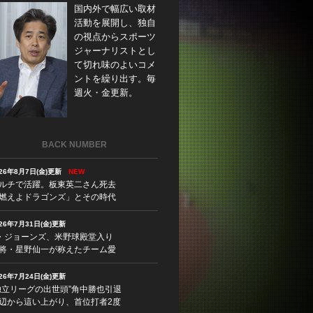
国内外で幅広い取材
活動を展開し、独自
の視点からスポーツ
ジャーナリストとし
て切れ味のよいコメ
ントを繰り出す。毎
週火・金更新。
BACK NUMBER
026年8月7日(金)更新
NEW
ルチで活躍。板東英二さん死去
燃えよドラゴンズ」とその時代
026年7月31日(金)更新
・ジョーンズ、米野球殿堂入り
将・星野仙一が称えたチーム愛
026年7月24日(金)更新
独立リーグの出世頭”角中勝也引退
辺から這い上がり、首位打者2度