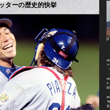
ッターの歴史的快挙
2
マ
「
2
A
闘
2
“
底