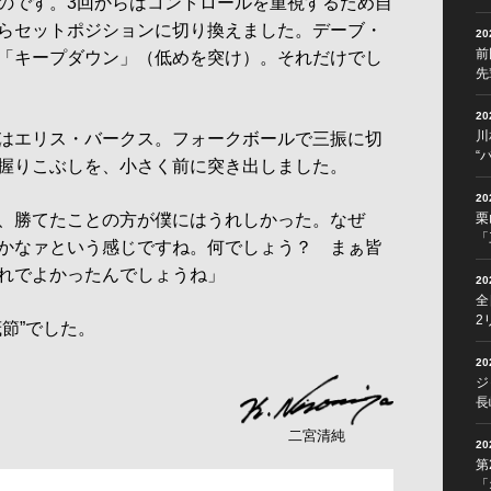
のです。3回からはコントロールを重視するため自
らセットポジションに切り換えました。デーブ・
2
前
「キープダウン」（低めを突け）。それだけでし
先
2
川
はエリス・バークス。フォークボールで三振に切
“
握りこぶしを、小さく前に突き出しました。
2
、勝てたことの方が僕にはうれしかった。なぜ
栗
「
かなァという感じですね。何でしょう？ まぁ皆
れでよかったんでしょうね」
2
全
2
節”でした。
2
ジ
長
二宮清純
2
第
「