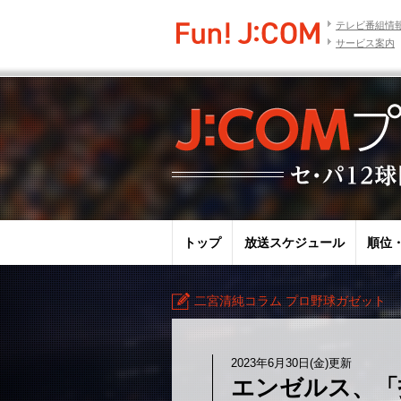
テレビ番組情
サービス案内
トップ
放送スケジュール
順位
二宮清純コラム プロ野球ガゼット
2023年6月30日(金)更新
エンゼルス、「