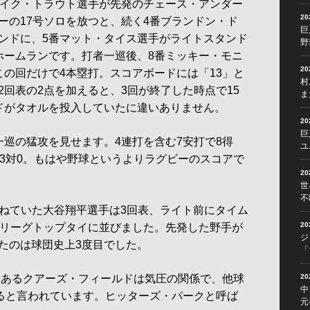
イク・トラウト選手が先発のチェース・アンダー
2
ーの17号ソロを放つと、続く4番ブランドン・ド
巨
ンドに、5番マット・タイス選手がライトスタンド
野
ホームランです。打者一巡後、8番ミッキー・モニ
2
この回だけで4本塁打。スコアボードには「13」と
村
回表の2点を加えると、3回が終了した時点で15
ま
ドがタオルを投入していたに違いありません。
2
巨
巡の猛攻を見せます。4連打を含む7安打で8得
ユ
23対0。もはや野球というよりラグビーのスコアで
2
世
不
ねていた大谷翔平選手は3回表、ライト前にタイム
2
、リーグトップタイに並びました。先発した野手が
ジ
たのは球団史上3度目でした。
「
にあるクアーズ・フィールドは気圧の関係で、他球
2
中
びると言われています。ヒッターズ・パークと呼ば
元