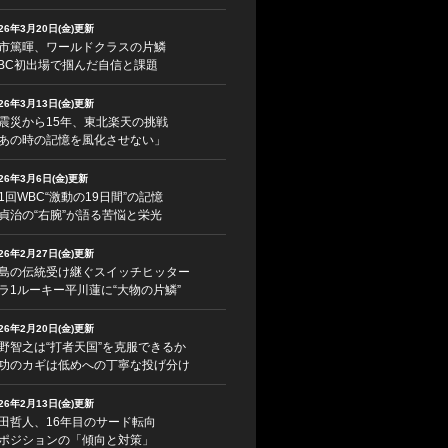
026年3月20日(金)更新
市篤暉、ワールドクラスの片鱗
BC初出場で掴んだ自信と課題
026年3月13日(金)更新
震災から15年、東北楽天の挑戦
あの時の記憶を風化させない」
026年3月6日(金)更新
1回WBC“激動の19日間”の記憶
貞治の“右腕”が語る苦悩と栄光
026年2月27日(金)更新
島の伝統受け継ぐスイッチヒッター
ラ1ルーキー平川蓮に“大物の片鱗”
026年2月20日(金)更新
野智之は“打者天国”を克服できるか
功のカギは低めへの丁寧な投げ分け
026年2月13日(金)更新
田哲人、16年目のサード転向
ポジションの「傾向と対策」