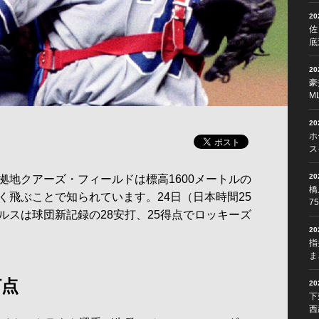
2
佐
底
2
豪
M
2
ホ
ス
2
地クアーズ・フィールドは標高1600メートルの
橋
く飛ぶことで知られています。24日（日本時間25
7
ルスは球団新記録の28安打、25得点でロッキーズ
2
指
ま
打点
2
下
西