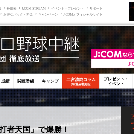
報
番組表
J:COM STREAM
イベント・プレゼント
サポート
お得なパック・料金
キャンペーン
J:COMオフィシャルサイト
プレゼント・
二宮清純コラム
・成績
関連番組
キャンプ
イベント
（毎週金曜更新）
打者天国」で爆勝！