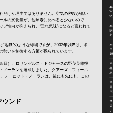
2
W
れだけが理由ではありません。空気の密度が低い
絶
ールの変化量が、他球場に比べると少ないので
ップ性向が抑えられ、“垂れ気味”になると言われて
2
阪
あ
“地獄”のような球場ですが、2002年以降は、ボ
2
ロ
の勢いを制御する方策が採られています。
1
間18日）、ロサンゼルス・ドジャースの野茂英雄投
2
燕
・ノーランを達成しました。クアーズ・フィール
思
たが、ノーヒット・ノーランは、後にも先にも、この
2
周
内
マウンド
2
佐
い