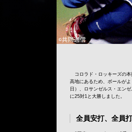
コロラド・ロッキーズの本拠
高地にあるため、ボールがよ
日）、ロサンゼルス・エンゼ
に25対1と大勝しました。
全員安打、全員