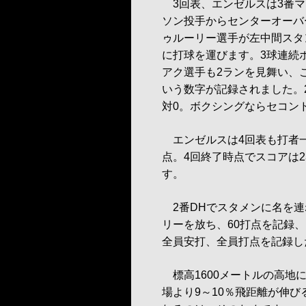
3回表、エンゼルスは3番マ
ソン投手からセンターオーバ
ゥルーリー選手が左中間スタ
に打球を運びます。3球連続
アク選手も2ランを見舞い、
いう数字が記録されました。2
対0。ボクシングならセコン
エンゼルスは4回表も打者一
点。4回終了時点でスコアは
す。
2番DHでスタメンに名を連
リーを放ち、60打点を記録
全員安打、全員打点を記録し
標高1600メートルの高地
場より9～10％飛距離が伸