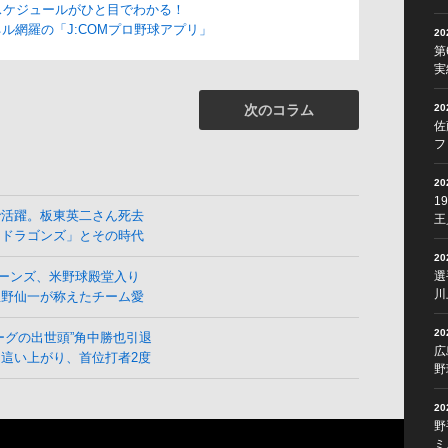
スケジュールがひと目でわかる！
ル網羅の「J:COMプロ野球アプリ」
2
第
実
2
次のコラム
佐
フ
2
1
で活躍。板東英二さん死去
王
よドラゴンズ」とその時代
2
選
ーンズ、米野球殿堂入り
川
星野仙一が称えたチーム愛
2
ーグの出世頭”角中勝也引退
広
這い上がり、首位打者2度
野
2
野
ミ