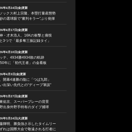
026年4月24日(金)更新
ソックス村上宗隆、本塁打量産態勢
妙の選球眼で“審判キラー”ぶり発揮
026年4月17日(金)更新
神・才木浩人、16Kの衝撃と痛恨
と3つで「最多奪三振記録タイ」
026年4月10日(金)更新
ッテ、4934勝4934敗の軌跡
950年に「初代王者」の金看板
026年4月3日(金)更新
、開幕4連勝の陰に「つば九郎」
い出深い先代との“ディープ筆談”
026年3月27日(金)更新
東佑京、スーパープレーの背景
野出身外野手特有のダイブ捕球
026年3月24日(火)更新
藤輝明、勝負強さ示したタイムリー
ずれは国際大会で敬遠される打者に