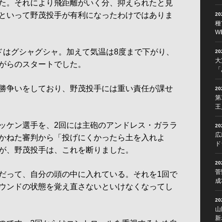
た。それにより飛距離がいく分、抑えられたと見
といって野茂投手が有利になったわけではありま
2
種
W
はグシャグシャ。加えて気温は8度まで下がり、
2
大
がらのスタートでした。
「
勝争いをしており、野茂投手には重い責任が課せ
2
第
王
ッケン選手を、2回には主砲のアンドレス・ガララ
2
広
かねた審判から「投げにくかったら土を入れよ
ド
が、野茂投手は、これを断りました。
2
菅
だって、自分の頭の中に入れている。それを1回で
成
ウンドの状態を覚え直さないといけなくなってし
2
山
新