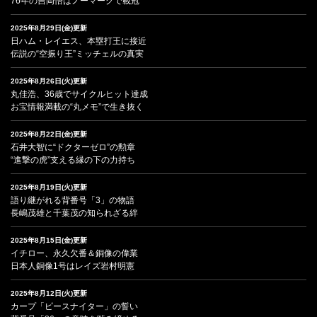
76年の吉岡悟はノーマークで載冠
2025年8月29日(金)更新
日ハム・レイエス、本塁打王に接近
伝説の“空振り王”ミッチェルの真実
2025年8月26日(火)更新
丸佳浩、36歳でサイクルヒット達成
お宝情報満載の“丸メモ”で生き抜く
2025年8月22日(金)更新
石井大智に“ドクターゼロ”の勲章
“進撃の虎”支える縁の下の力持ち
2025年8月19日(火)更新
語り継がれる背番号「3」の物語
長嶋茂雄と千葉茂の知られざる絆
2025年8月15日(金)更新
イチロー、永久欠番＆銅像の偉業
日本人銅像1号はレイズ岩村明憲
2025年8月12日(火)更新
カープ「ピースナイター」の誓い