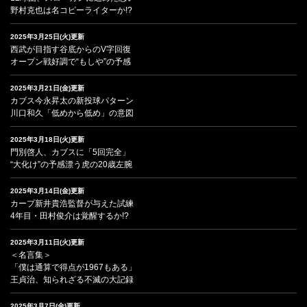
野村克也は名コピーライターか!?
2025年3月25日(火)更新
西武が目指す谷底からのV字回復
オープン戦好調で“もしや”の予感
2025年3月21日(金)更新
カブス今永昇太の新投球パターン
川口和久「低めから低め」の意図
2025年3月18日(火)更新
門別啓人、カブスに「5回完全」
“大化け”の予感漂う虎の20歳左腕
2025年3月14日(金)更新
カープ新井貴浩監督が与えた試練
4年目・田村俊介は覚醒するか!?
2025年3月11日(火)更新
＜名言集＞
「僕は通算で得点が1967もある」
王貞治、知られざる不滅の大記録
2025年3月7日(金)更新