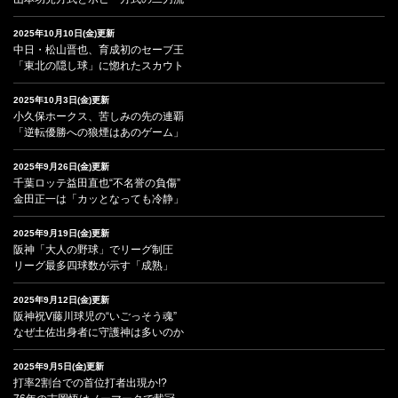
2025年10月10日(金)更新
中日・松山晋也、育成初のセーブ王
「東北の隠し球」に惚れたスカウト
2025年10月3日(金)更新
小久保ホークス、苦しみの先の連覇
「逆転優勝への狼煙はあのゲーム」
2025年9月26日(金)更新
千葉ロッテ益田直也“不名誉の負傷”
金田正一は「カッとなっても冷静」
2025年9月19日(金)更新
阪神「大人の野球」でリーグ制圧
リーグ最多四球数が示す「成熟」
2025年9月12日(金)更新
阪神祝V藤川球児の“いごっそう魂”
なぜ土佐出身者に守護神は多いのか
2025年9月5日(金)更新
打率2割台での首位打者出現か!?