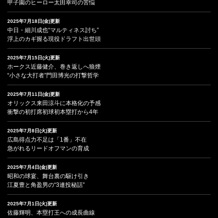
甲子園のヒーロー太田幸司の苦悩
2025年7月18日(金)更新
中日・細川成也“マルティネス討ち”
浮上のカギ握る現役ドラフト出世頭
2025年7月15日(火)更新
ホークス近藤健介、巻き返しへ狼煙
“小さな大打者”門田博光の打撃哲学
2025年7月11日(金)更新
オリックス来田涼斗に本格化の予感
衝撃の初打席初球初本塁打から4年
2025年7月8日(火)更新
広島得点力不足は「1番」不在
急がれるリードオフマンの育成
2025年7月4日(金)更新
昭和の球宴、舞台裏の駆け引き
江夏豊と角盈男の“3連投秘話”
2025年7月1日(火)更新
佐藤輝明、本塁打王への成長曲線