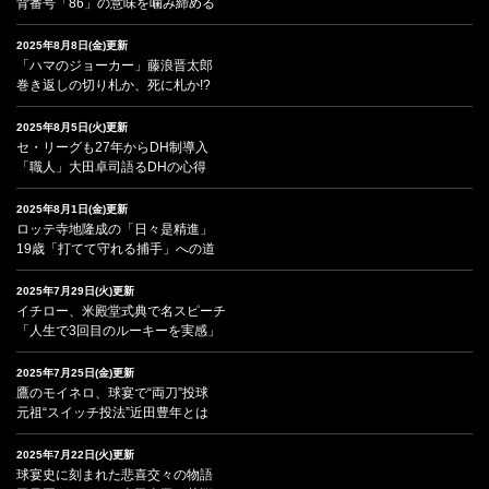
背番号「86」の意味を噛み締める
2025年8月8日(金)更新
「ハマのジョーカー」藤浪晋太郎
巻き返しの切り札か、死に札か!?
2025年8月5日(火)更新
セ・リーグも27年からDH制導入
「職人」大田卓司語るDHの心得
2025年8月1日(金)更新
ロッテ寺地隆成の「日々是精進」
19歳「打てて守れる捕手」への道
2025年7月29日(火)更新
イチロー、米殿堂式典で名スピーチ
「人生で3回目のルーキーを実感」
2025年7月25日(金)更新
鷹のモイネロ、球宴で“両刀”投球
元祖“スイッチ投法”近田豊年とは
2025年7月22日(火)更新
球宴史に刻まれた悲喜交々の物語