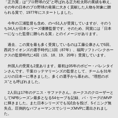
「正力賞」は“プロ野球の父”と呼ばれる正力松太郎の業績を称え、
その年の日本のプロ野球の発展に大きく貢献した人物を対象に贈
られる賞で、1977年にスタートしました。
今年の三浦監督も含め、のべ51人が受賞していますが、そのう
ち34人が日本シリーズ優勝監督です。そのため、同賞には「日本
一になった監督に贈られる賞」とのイメージがあります。
過去、この賞を最も多く受賞しているのは工藤公康さんで5回。
西武ライオンズの選手時代に1回（87年）、福岡ソフトバンクホー
クスの監督時代に4回（15、18、19、20年）受賞しています。
外国人の受賞も2度あります。最初は05年のボビー・バレンタイ
ンさんです。千葉ロッテマリーンズの監督として、チームを31年
ぶりの日本一に導きました。多くの選手から慕われ、“理想のボ
ス”とも呼ばれました。
2人目は17年のデニス・サファテさん。ホークスのクローザーと
してNPBシーズン最多となる54セーブを記録、パ・リーグのMVP
に輝きました。また日本シリーズでも3試合を投げ、5イニング無
失点。圧倒的なパフォーマンスでシリーズMVPに選出されまし
た。