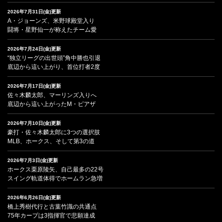
2026年7月31日(金)更新
A・ジョーンズ、米野球殿堂入り
闘将・星野仙一が称えたチーム愛
2026年7月24日(金)更新
“独立リーグの出世頭”角中勝也引退
底辺から這い上がり、首位打者2度
2026年7月17日(金)更新
佐々木麟太郎、マーリンズ入りへ
底辺から這い上がったM・ピアザ
2026年7月10日(金)更新
豪打・佐々木麟太郎に3つの選択肢
MLB、ホークス、そして第3の道
2026年7月3日(金)更新
ホークス栗原陵矢、自己最多の22号
スイング軌道体得でホームラン急増
2026年6月26日(金)更新
橋上秀樹代行と古葉竹識の共通点
75年カープは3指揮官で悲願達成