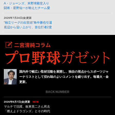
A・ジョーンズ、米野球殿堂入り
闘将・星野仙一が称えたチーム愛
2026年7月24日(金)更新
“独立リーグの出世頭”角中勝也引退
底辺から這い上がり、首位打者2度
国内外で幅広い取材活動を展開し、独自の視点からスポーツジャ
ーナリストとして切れ味のよいコメントを繰り出す。毎週火・金
更新。
BACK NUMBER
2026年8月7日(金)更新
NEW
マルチで活躍。板東英二さん死去
「燃えよドラゴンズ」とその時代