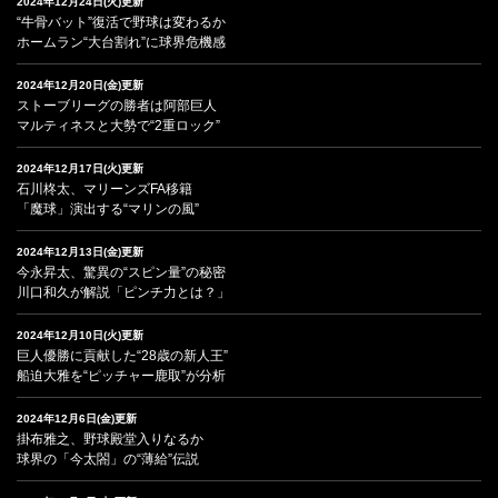
2024年12月24日(火)更新
“牛骨バット”復活で野球は変わるか
ホームラン“大台割れ”に球界危機感
2024年12月20日(金)更新
ストーブリーグの勝者は阿部巨人
マルティネスと大勢で“2重ロック”
2024年12月17日(火)更新
石川柊太、マリーンズFA移籍
「魔球」演出する“マリンの風”
2024年12月13日(金)更新
今永昇太、驚異の“スピン量”の秘密
川口和久が解説「ピンチ力とは？」
2024年12月10日(火)更新
巨人優勝に貢献した“28歳の新人王”
船迫大雅を“ピッチャー鹿取”が分析
2024年12月6日(金)更新
掛布雅之、野球殿堂入りなるか
球界の「今太閤」の“薄給”伝説