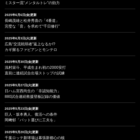
ミスター流“メンタルトレ”の効力
2025年6月6日(金)更新
長嶋茂雄と松井秀喜の「4番道」
完璧な「音」を求めて“千日修行”
2025年6月3日(火)更新
広島“交流戦弱者”返上なるか!?
カギ握るファビアンとモンテロ
2025年5月30日(金)更新
浅村栄斗、平成生まれ初の2000安打
直前に連続試合出場ストップの試練
2025年5月27日(火)更新
日ハム宮西尚生の「非認知能力」
880試合連続救援登板記録の価値
2025年5月23日(金)更新
巨人・坂本勇人、復活への条件
岡﨑郁「バット選びに工夫を」
2025年5月20日(火)更新
千葉ロッテ新球場は幕張新都心の核