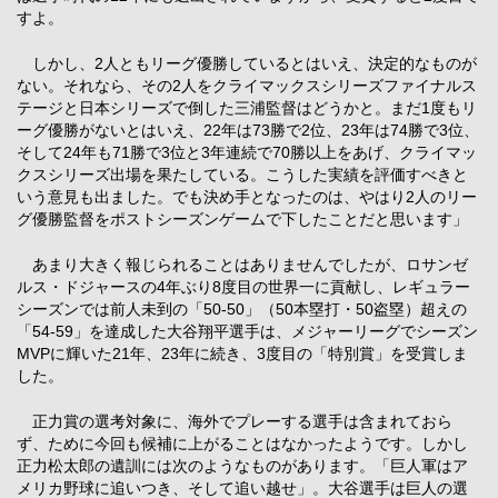
すよ。
しかし、2人ともリーグ優勝しているとはいえ、決定的なものが
ない。それなら、その2人をクライマックスシリーズファイナルス
テージと日本シリーズで倒した三浦監督はどうかと。まだ1度もリ
ーグ優勝がないとはいえ、22年は73勝で2位、23年は74勝で3位、
そして24年も71勝で3位と3年連続で70勝以上をあげ、クライマッ
クスシリーズ出場を果たしている。こうした実績を評価すべきと
いう意見も出ました。でも決め手となったのは、やはり2人のリー
グ優勝監督をポストシーズンゲームで下したことだと思います」
あまり大きく報じられることはありませんでしたが、ロサンゼ
ルス・ドジャースの4年ぶり8度目の世界一に貢献し、レギュラー
シーズンでは前人未到の「50-50」（50本塁打・50盗塁）超えの
「54-59」を達成した大谷翔平選手は、メジャーリーグでシーズン
MVPに輝いた21年、23年に続き、3度目の「特別賞」を受賞しま
した。
正力賞の選考対象に、海外でプレーする選手は含まれておら
ず、ために今回も候補に上がることはなかったようです。しかし
正力松太郎の遺訓には次のようなものがあります。「巨人軍はア
メリカ野球に追いつき、そして追い越せ」。大谷選手は巨人の選