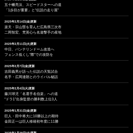
五十幡亮汰、スピードスターへの道
「1歩目が重要」と“伝説の走り屋”
2025年2月14日(金)更新
楽天・宗山塁を育んだ広島県三次市
二岡智宏、梵英心ら名遊撃手の産地
2025年2月11日(火)更新
中日、バンテリンドーム改造へ
フェンス低くし“際”での攻防を
2025年2月7日(金)更新
吉田義男が語った伝説の天覧試合
名手・広岡達朗とのライバル秘話
2025年2月4日(火)更新
藤川球児「名選手名伯楽」への道
“ドラ1”出身監督の勝利数上位3人
2025年1月31日(金)更新
巨人・田中将大に10勝以上の期待
金田正一は巨人移籍初年度に11勝
2025年1月28日(火)更新