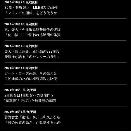
2024年10月22日(火)更新
35歳・菅野智之、MLB成功の条件
「マウンドの傾斜」をどう使うか
2024年10月18日(金)更新
東北楽天・今江敏晃監督解任の波紋
「使い捨て」で問われる球団の体質
2024年10月15日(火)更新
楽天・辰己涼介、新記録の392刺殺
柴原洋が語る「名センターの条件」
2024年10月11日(金)更新
ピート・ローズ死去、その光と影
目的達成のために権謀術数も駆使
2024年10月8日(火)更新
2軍監督は1軍監督への登龍門!?
“鬼軍曹”と呼ばれた須藤豊の奮闘
2024年10月4日(金)更新
菅野智之「復活」を川口和久が分析
「腰の位置の高さ」が意味するもの