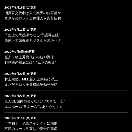
2026年6月19日(金)更新
指揮官交代劇は東北楽天のお家芸か
まさかのロッテ吉井理人前監督招聘
2026年6月12日(金)更新
下剋上の予感漂わせる“守護神左腕”
西武・岩城颯空とヤクルトのキハダ
2026年6月5日(金)更新
巨人・橋上秀樹代行の新ID野球
野球観の根底には“ノムラの教え”
2026年5月29日(金)更新
村上宗隆、MLB新人王候補に浮上
またぞろ新人王資格論争勃発か!?
2026年5月22日(金)更新
巨人OB堀内恒夫が投じた“大きな一石”
ユニホーム“背ネーム”はありかなしか
2026年5月15日(金)更新
世界初！「危険スイング」に罰則
不断のルール見直しで安全性確保