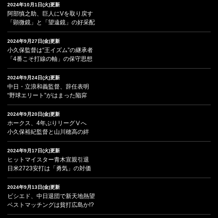
2024年10月1日(火)更新
阿部慎之助、巨人にVを取り戻す
「顕微鏡」と「望遠鏡」の好采配
2024年9月27日(金)更新
小久保監督は“王イズム”の継承者
「4番こそ打線の軸」の保守思想
2024年9月24日(火)更新
中日・立浪和義監督、辞任表明
“野球エリート”がはまった陥穽
2024年9月20日(金)更新
ホークス、4年ぶりリーグⅤへ
小久保裕紀監督と山川穂高の絆
2024年9月17日(火)更新
ヒットマイスター青木宣親引退
日米2723安打は「勇気」の対価
2024年9月13日(金)更新
ビシエド、中日退団で新天地熱望
ベストマッチングは貧打広島か!?