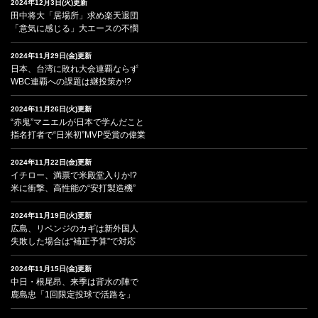
2024年12月3日(火)更新
田中将大「居場所」求め楽天退団
「意気に感じる」大エースの不憫
2024年11月29日(金)更新
日本、台湾に敗れ大会連覇ならず
WBC連覇への課題は継投策か!?
2024年11月26日(火)更新
“赤鬼”マニエルが日本で学んだこと
指名打者で“日米初”MVP受賞の偉業
2024年11月22日(金)更新
イチロー、満票で米殿堂入りか!?
米に衝撃、高性能の“安打製造機”
2024年11月19日(火)更新
広島、リベンジのカギは新外国人
失敗した場合は“補正予算”で対応
2024年11月15日(金)更新
中日・根尾昂、来季は背水の陣で
鹿島忠「1回限定投球で活路を」