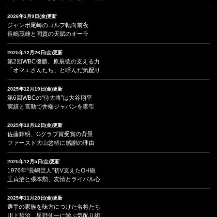
2026年1月9日(金)更新
ジャンボ尾崎のゴルフ転向前夜
長嶋茂雄と同質の天賦のオーラ
2025年12月26日(金)更新
第2回WBC優勝、原辰徳の支える力
「オマエさんたち」と呼んだ気配り
2025年12月19日(金)更新
第6回WBCの“侍大将”は大谷翔平
実績と言動で井端ジャパンを牽引
2025年12月12日(金)更新
佐藤輝明、Gグラブ賞受賞の背景
ファースト大山悠輔に感謝の理由
2025年12月5日(金)更新
1976年“長嶋巨人”初V支えたOH砲
王貞治と張本勲、友情とライバル心
2025年11月28日(金)更新
選手の家族を味方につけた名将たち
川上哲治、星野仙一に学ぶ気配り術