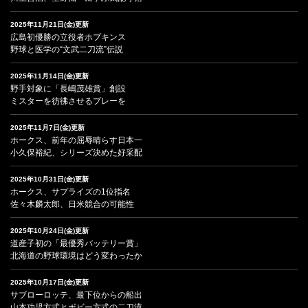
2025年11月21日(金)更新
広島初優勝の立役者ホプキンス
野球と医学の“文武二刀流”伝説
2025年11月14日(金)更新
野手対象に「長嶋茂雄賞」創設
ミスターを彷彿させるプレーを
2025年11月7日(金)更新
ホークス、前年の屈辱晴らす日本一
小久保裕紀、シリーズ決めた好采配
2025年10月31日(金)更新
ホークス、サプライズの1位指名
佐々木麟太郎、日米競合の可能性
2025年10月24日(金)更新
道産子初の「最優秀バッテリー賞」
北海道の野球環境はどう変わったか
2025年10月17日(金)更新
サブローロッテ、最下位からの船出
山本功児方式とボビー方式の二刀流