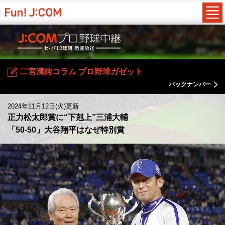
二宮清純コラム プロ野球ガゼット
バックナンバー
2024年11月12日(火)更新
正力松太郎賞に“下剋上”三浦大輔
「50-50」大谷翔平はなぜ特別賞