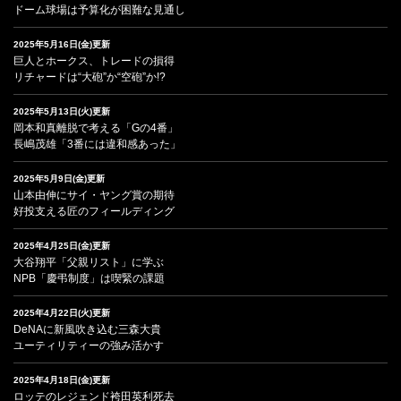
ドーム球場は予算化が困難な見通し
2025年5月16日(金)更新
巨人とホークス、トレードの損得
リチャードは“大砲”か“空砲”か!?
2025年5月13日(火)更新
岡本和真離脱で考える「Gの4番」
長嶋茂雄「3番には違和感あった」
2025年5月9日(金)更新
山本由伸にサイ・ヤング賞の期待
好投支える匠のフィールディング
2025年4月25日(金)更新
大谷翔平「父親リスト」に学ぶ
NPB「慶弔制度」は喫緊の課題
2025年4月22日(火)更新
DeNAに新風吹き込む三森大貴
ユーティリティーの強み活かす
2025年4月18日(金)更新
ロッテのレジェンド袴田英利死去