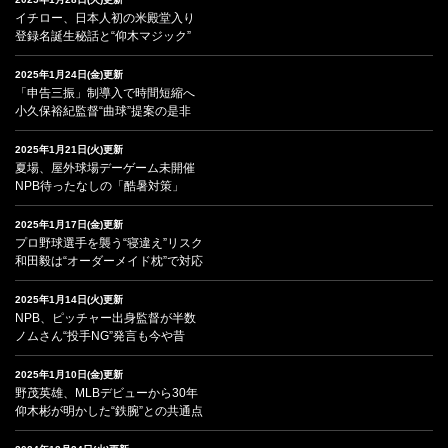
イチロー、日本人初の米殿堂入り
登録名誕生秘話と“仰木マジック”
2025年1月24日(金)更新
「申告三振」制導入で時間短縮へ
小久保裕紀監督“曲球”提案の是非
2025年1月21日(火)更新
夏場、屋外球場デーゲーム未開催
NPB待ったなしの「酷暑対策」
2025年1月17日(金)更新
プロ野球選手を襲う“寝違え”リスク
和田毅は“オーダーメイド枕”で対応
2025年1月14日(火)更新
NPB、ピッチャー出身監督が半数
ノムさん“投手NG”発言も今や昔
2025年1月10日(金)更新
野茂英雄、MLBデビューから30年
仰木彬が明かした“鉄腕”との共通点