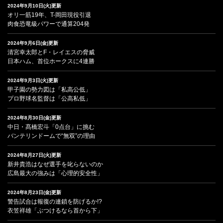
2024年9月10日(火)更新
オリ一筋19年、T-岡田現役引退
肉食恐竜級パワーで通算204発
2024年9月6日(金)更新
清宮幸太郎とF・レイエスの脅威
日本ハム、首位ホークスに4連勝
2024年9月3日(火)更新
甲子園の勢力図は「私高公低」
プロ野球名監督は「公高私低」
2024年8月30日(金)更新
中日・髙橋宏斗「0点台」に挑む
バンテリンドームで“無双”の理由
2024年8月27日(火)更新
新井貴浩はなぜ選手を叱らないのか
広島最大の強みは「心理的安全性」
2024年8月23日(金)更新
警告試合は報復の連鎖を防げるか!?
衣笠祥雄「ぶつけるなら首から下」