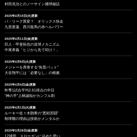
村田兆治とのノーサイン捕球秘話
2025年4月15日(火)更新
パ・リーグ異変？ オリックス快走
九里亜蓮、西川龍馬の赤ヘルパワー
2025年4月11日(金)更新
巨人・甲斐拓也の送球メカニズム
中尾孝義「ヒジから先で叩け！」
2025年4月8日(火)更新
メジャーを席巻する“魚雷バット”
大谷翔平には「必要なし」の根拠
2025年4月4日(金)更新
昨季1試合平均2.61得点の中日
“神の手”上林誠知がカンフル剤
2025年4月1日(火)更新
ルーキー佐々木朗希の“悪戦苦闘”
制球難の理由は技術かメンタルか
2025年3月28日(金)更新
12球団、スローガンに込めた思い