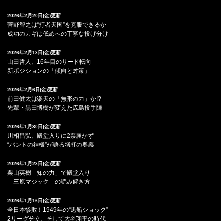
2026年2月20日(金)更新
菅野智之は“打者天国”を克服できるか
成功のカギは低めへの丁寧な投げ分け
2026年2月13日(金)更新
山田哲人、16年目のサード転向
新ポジションの「傾向と対策」
2026年2月6日(金)更新
前田健太は楽天の「無形の力」か!?
先輩・黒田博樹が変えた広島投手陣
2026年1月30日(金)更新
川相昌弘、殿堂入りに2票届かず
“バントの神様”が語る犠打の奥義
2026年1月23日(金)更新
栗山英樹「知の力」で殿堂入り
「三原マジック」の読み解き方
2026年1月16日(金)更新
全日本惨敗！1949年の“黒船ショック”
2リーグ分立、そして大谷翔平の時代