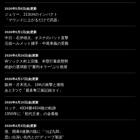
2026年5月8日(金)更新
ジェリー、213cmのインパクト
「マウンドに上がるだけで武器」
2026年5月1日(金)更新
中日・石伊雄太、オスナのバット直撃
元祖ヘルメット捕手・中尾孝義の受難
2026年4月24日(金)更新
Wソックス村上宗隆、本塁打量産態勢
絶妙の選球眼で“審判キラー”ぶり発揮
2026年4月17日(金)更新
阪神・才木浩人、16Kの衝撃と痛恨
あと3つで「最多奪三振記録タイ」
2026年4月10日(金)更新
ロッテ、4934勝4934敗の軌跡
1950年に「初代王者」の金看板
2026年4月3日(金)更新
燕、開幕4連勝の陰に「つば九郎」
思い出深い先代との“ディープ筆談”