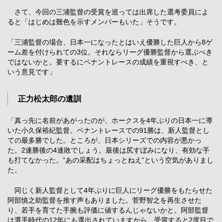
さて、今回の三浦監督の受賞を巡っては出席した選考委員によ
ると「はじめは難色を示すメンバーもいた」そうです。
「三浦監督の場合、日本一になったとはいえ優勝した巨人から8ゲ
ーム差を付けられての3位。それならリーグ優勝監督から選ぶべき
ではないかと。要するにペナントレースの成績を重視すべき、と
いう意見です」
正力松太郎の遺訓
「真っ先に名前があがったのが、ホークスを4年ぶりの日本一に導
いた小久保裕紀監督。ペナントレースでの91勝は、新人監督とし
ての最多勝でした。ところが、日本シリーズでの内容が悪かっ
た。2連勝後の4連敗でしょう。最後は尻すぼみになり、有効な手
も打てなかった。“あの采配はちょっとねえ”という空気がありまし
た。
同じく新人監督として4年ぶりに巨人にリーグ優勝をもたらせた
阿部慎之助監督を推す声もありました。菅野智之を再生させた
り、若手を育てた手腕も評価に値するんじゃないかと。阿部監督
は選手時代の12年にも選出されていますから、受賞すると2度目で