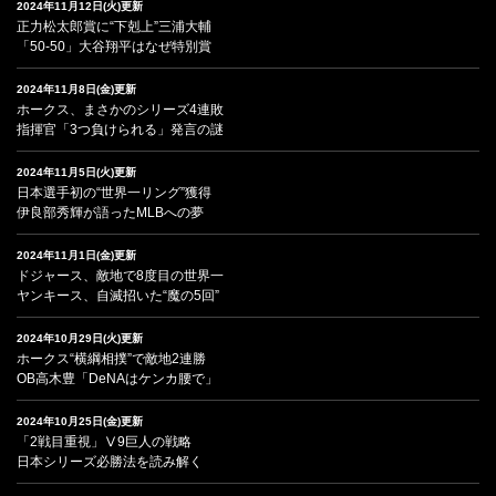
2024年11月12日(火)更新
正力松太郎賞に“下剋上”三浦大輔
「50-50」大谷翔平はなぜ特別賞
2024年11月8日(金)更新
ホークス、まさかのシリーズ4連敗
指揮官「3つ負けられる」発言の謎
2024年11月5日(火)更新
日本選手初の“世界一リング”獲得
伊良部秀輝が語ったMLBへの夢
2024年11月1日(金)更新
ドジャース、敵地で8度目の世界一
ヤンキース、自滅招いた“魔の5回”
2024年10月29日(火)更新
ホークス“横綱相撲”で敵地2連勝
OB高木豊「DeNAはケンカ腰で」
2024年10月25日(金)更新
「2戦目重視」Ⅴ9巨人の戦略
日本シリーズ必勝法を読み解く