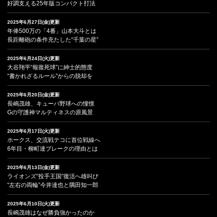
好調支える25年版コンパクト打法
2025年6月27日(金)更新
年俸500万の「4番」山本大斗とは
長距離砲の条件充たした“千葉の星”
2025年6月24日(火)更新
大谷翔平“報復死球”に紳士的態度
“書かれざるルール”からの脱却を
2025年6月20日(金)更新
長嶋茂雄、キューバ野球への憧憬
Gの守護神マルティネスの原風景
2025年6月17日(火)更新
ホークス、交流戦テコに首位戦線へ
6年目・柳町達ブレークの理由とは
2025年6月13日(金)更新
ライオンズ“投手王国”復活へ雄叫び
“左右の両輪”今井達也と隅田知一郎
2025年6月10日(火)更新
長嶋茂雄はなぜ勝負強かったのか