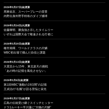
2026年3月27日(金)更新
周東佑京、スーパープレーの背景
内野出身外野手特有のダイブ捕球
2026年3月24日(火)更新
佐藤輝明、勝負強さ示したタイムリー
いずれは国際大会で敬遠される打者に
2026年3月20日(金)更新
種市篤暉、ワールドクラスの片鱗
WBC初出場で掴んだ自信と課題
2026年3月13日(金)更新
大震災から15年、東北楽天の挑戦
「あの時の記憶を風化させない」
2026年3月6日(金)更新
第1回WBC“激動の19日間”の記憶
王貞治の“右腕”が語る苦悩と栄光
2026年2月27日(金)更新
広島の伝統受け継ぐスイッチヒッター
ドラ1ルーキー平川蓮に“大物の片鱗”