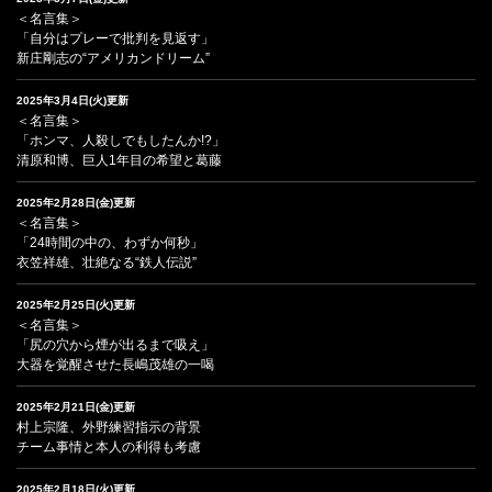
＜名言集＞
「自分はプレーで批判を見返す」
新庄剛志の“アメリカンドリーム”
2025年3月4日(火)更新
＜名言集＞
「ホンマ、人殺しでもしたんか!?」
清原和博、巨人1年目の希望と葛藤
2025年2月28日(金)更新
＜名言集＞
「24時間の中の、わずか何秒」
衣笠祥雄、壮絶なる“鉄人伝説”
2025年2月25日(火)更新
＜名言集＞
「尻の穴から煙が出るまで吸え」
大器を覚醒させた長嶋茂雄の一喝
2025年2月21日(金)更新
村上宗隆、外野練習指示の背景
チーム事情と本人の利得も考慮
2025年2月18日(火)更新