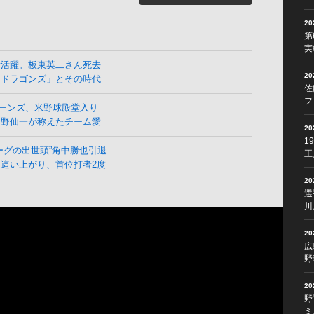
2
第
実
で活躍。板東英二さん死去
2
よドラゴンズ」とその時代
佐
フ
ーンズ、米野球殿堂入り
星野仙一が称えたチーム愛
2
1
ーグの出世頭”角中勝也引退
王
這い上がり、首位打者2度
2
選
川
2
広
野
2
野
ミ