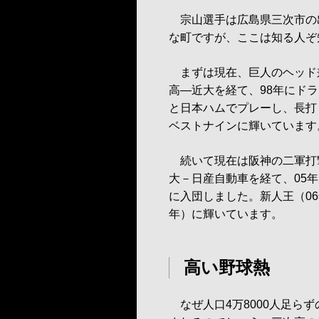
宗山選手は広島県三次市の出
な町ですが、ここは知る人ぞ
まずは現在、巨人のヘッド
高―近大を経て、98年にド
と日本ハムでプレーし、長打
ベストナインに輝いています
続いて現在は阪神の二軍打
大－日産自動車を経て、05
に入団しました。新人王（06
年）に輝いています。
高い野球熱
なぜ人口4万8000人足ら