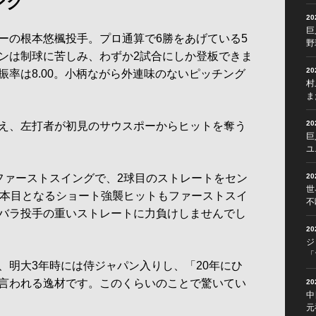
ング
2
巨
の根本悠楓投手。プロ通算で6勝をあげている5
野
ンは制球に苦しみ、わずか2試合にしか登板できま
2
振率は8.00。小柄ながら外連味のないピッチング
村
ま
2
え、左打者が初見のサウスポーからヒットを奪う
巨
ユ
ァーストスイングで、2球目のストレートをセン
2
世
2本目となるショート強襲ヒットもファーストスイ
不
バラ投手の重いストレートに力負けしませんでし
2
ジ
「
明大3年時には侍ジャパン入りし、「20年にひ
言われる逸材です。このくらいのことで驚いてい
2
中
元