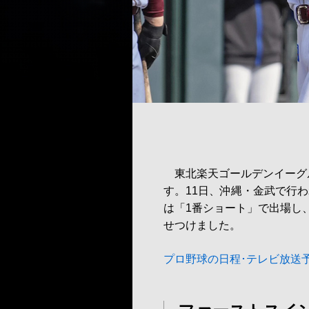
東北楽天ゴールデンイーグル
す。11日、沖縄・金武で行
は「1番ショート」で出場し、
せつけました。
プロ野球の日程･テレビ放送