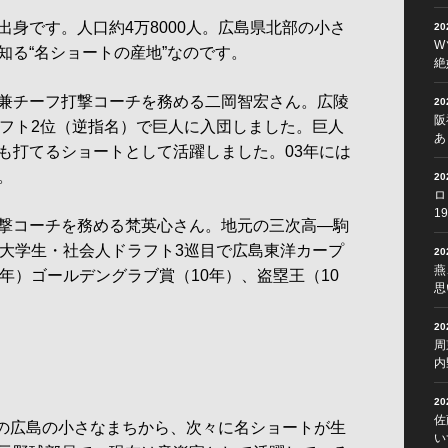
身です。人口約4万8000人。広島県北部の小さ
2
W
知る“名ショートの産地”なのです。
絶
兼チーフ打撃コーチを務める二岡智宏さん。広陵
2
阪
ラフト2位（逆指名）で巨人に入団しました。巨人
あ
も打てるショートとして活躍しました。03年には
。
2
ロ
1
撃コーチを務める梵英心さん。地元の三次高―駒
年大学生・社会人ドラフト3巡目で広島東洋カープ
2
燕
年）ゴールデングラブ賞（10年）、盗塁王（10
思
2
周
内
2
佐
ずの広島の小さなまちから、次々に名ショートが生
い