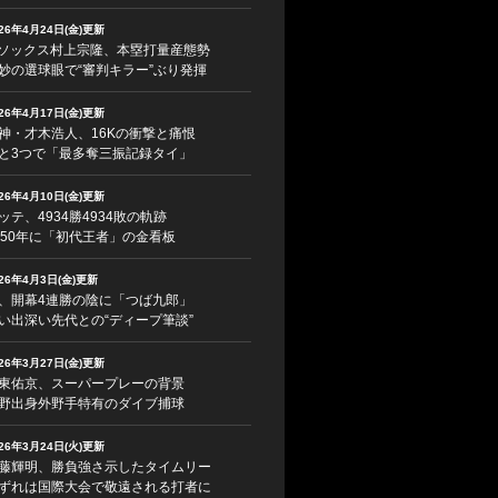
026年4月24日(金)更新
ソックス村上宗隆、本塁打量産態勢
妙の選球眼で“審判キラー”ぶり発揮
026年4月17日(金)更新
神・才木浩人、16Kの衝撃と痛恨
と3つで「最多奪三振記録タイ」
026年4月10日(金)更新
ッテ、4934勝4934敗の軌跡
950年に「初代王者」の金看板
026年4月3日(金)更新
、開幕4連勝の陰に「つば九郎」
い出深い先代との“ディープ筆談”
026年3月27日(金)更新
東佑京、スーパープレーの背景
野出身外野手特有のダイブ捕球
026年3月24日(火)更新
藤輝明、勝負強さ示したタイムリー
ずれは国際大会で敬遠される打者に