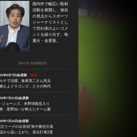
国内外で幅広い取材
活動を展開し、独自
の視点からスポーツ
ジャーナリストとし
て切れ味のよいコメ
ントを繰り出す。毎
週火・金更新。
BACK NUMBER
026年8月7日(金)更新
NEW
ルチで活躍。板東英二さん死去
燃えよドラゴンズ」とその時代
026年7月31日(金)更新
・ジョーンズ、米野球殿堂入り
将・星野仙一が称えたチーム愛
026年7月24日(金)更新
独立リーグの出世頭”角中勝也引退
辺から這い上がり、首位打者2度