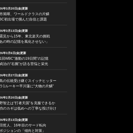
026年3月20日(金)更新
市篤暉、ワールドクラスの片鱗
BC初出場で掴んだ自信と課題
026年3月13日(金)更新
震災から15年、東北楽天の挑戦
あの時の記憶を風化させない」
026年3月6日(金)更新
1回WBC“激動の19日間”の記憶
貞治の“右腕”が語る苦悩と栄光
026年2月27日(金)更新
島の伝統受け継ぐスイッチヒッター
ラ1ルーキー平川蓮に“大物の片鱗”
026年2月20日(金)更新
野智之は“打者天国”を克服できるか
功のカギは低めへの丁寧な投げ分け
026年2月13日(金)更新
田哲人、16年目のサード転向
ポジションの「傾向と対策」