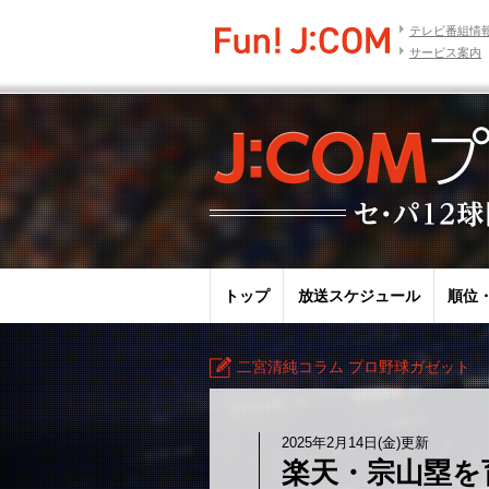
テレビ番組情
サービス案内
トップ
放送スケジュール
順位
二宮清純コラム プロ野球ガゼット
2025年2月14日(金)更新
楽天・宗山塁を