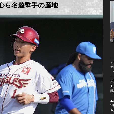
心ら名遊撃手の産地
2
マ
「
2
A
闘
2
“
底