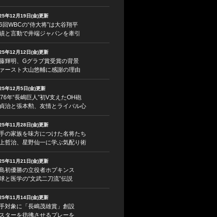
025年12月19日(金)更新
6回WBCの“侍大将”は大谷翔平
績と言動で井端ジャパンを牽引
025年12月12日(金)更新
藤輝明、Gグラブ賞受賞の背景
ァースト大山悠輔に感謝の理由
025年12月5日(金)更新
976年“長嶋巨人”初V支えたOH砲
貞治と張本勲、友情とライバル心
025年11月28日(金)更新
手の家族を味方につけた名将たち
上哲治、星野仙一に学ぶ気配り術
025年11月21日(金)更新
島初優勝の立役者ホプキンス
球と医学の“文武二刀流”伝説
025年11月14日(金)更新
手対象に「長嶋茂雄賞」創設
スターを彷彿させるプレーを