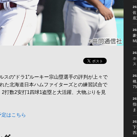
2
佐
底
2
豪
M
2
ホ
ス
2
スの“ドラ1”ルーキー宗山塁選手の評判が上々で
橋
われた北海道日本ハムファイターズとの練習試合で
7
2打数2安打1四球1盗塁と大活躍、大物ぶりを見
2
指
ま
予定はこちら
2
下
西