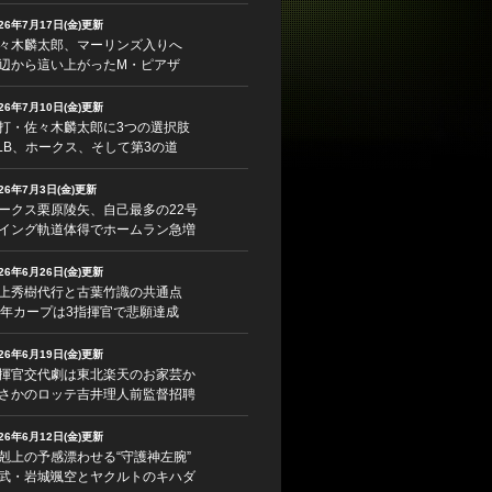
026年7月17日(金)更新
々木麟太郎、マーリンズ入りへ
辺から這い上がったM・ピアザ
026年7月10日(金)更新
打・佐々木麟太郎に3つの選択肢
LB、ホークス、そして第3の道
026年7月3日(金)更新
ークス栗原陵矢、自己最多の22号
イング軌道体得でホームラン急増
026年6月26日(金)更新
上秀樹代行と古葉竹識の共通点
5年カープは3指揮官で悲願達成
026年6月19日(金)更新
揮官交代劇は東北楽天のお家芸か
さかのロッテ吉井理人前監督招聘
026年6月12日(金)更新
剋上の予感漂わせる“守護神左腕”
武・岩城颯空とヤクルトのキハダ