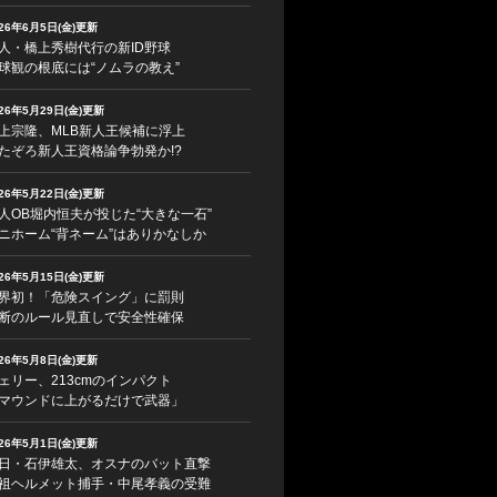
026年6月5日(金)更新
人・橋上秀樹代行の新ID野球
球観の根底には“ノムラの教え”
026年5月29日(金)更新
上宗隆、MLB新人王候補に浮上
たぞろ新人王資格論争勃発か!?
026年5月22日(金)更新
人OB堀内恒夫が投じた“大きな一石”
ニホーム“背ネーム”はありかなしか
026年5月15日(金)更新
界初！「危険スイング」に罰則
断のルール見直しで安全性確保
026年5月8日(金)更新
ェリー、213cmのインパクト
マウンドに上がるだけで武器」
026年5月1日(金)更新
日・石伊雄太、オスナのバット直撃
祖ヘルメット捕手・中尾孝義の受難