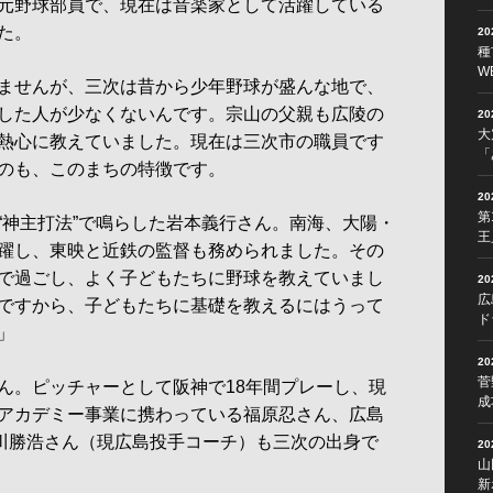
元野球部員で、現在は音楽家として活躍している
た。
2
種
W
ませんが、三次は昔から少年野球が盛んな地で、
した人が少なくないんです。宗山の父親も広陵の
2
大
熱心に教えていました。現在は三次市の職員です
「
のも、このまちの特徴です。
2
第
神主打法”で鳴らした岩本義行さん。南海、大陽・
王
躍し、東映と近鉄の監督も務められました。その
で過ごし、よく子どもたちに野球を教えていまし
2
広
ですから、子どもたちに基礎を教えるにはうって
ド
」
2
菅
。ピッチャーとして阪神で18年間プレーし、現
成
アカデミー事業に携わっている福原忍さん、広島
永川勝浩さん（現広島投手コーチ）も三次の出身で
2
山
新