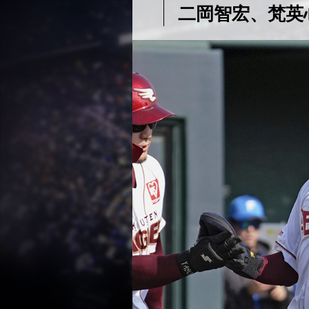
二岡智宏、梵英