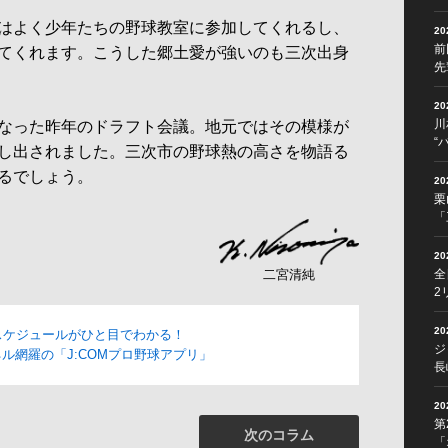
はよく少年たちの野球教室に参加してくれるし、
2
前
てくれます。こうした郷土愛が強いのも三次出身
先
2
川
なった昨年のドラフト会議。地元ではその模様が
“
し出されました。三次市の野球熱の高さを物語る
るでしょう。
2
栗
「
2
全
二宮清純
2
2
スケジュールがひと目でわかる！
ジ
ル網羅の「J:COMプロ野球アプリ」
長
2
第
次のコラム
「