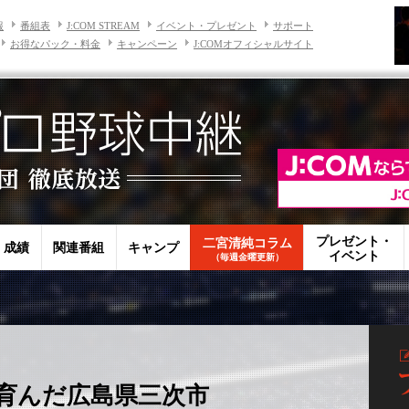
報
番組表
J:COM STREAM
イベント・プレゼント
サポート
お得なパック・料金
キャンペーン
J:COMオフィシャルサイト
プレゼント・
二宮清純コラム
・成績
関連番組
キャンプ
イベント
（毎週金曜更新）
育んだ広島県三次市