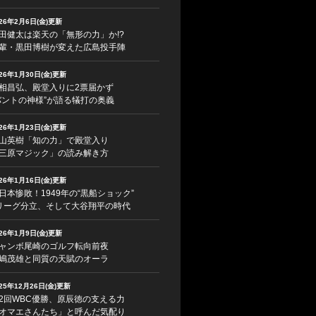
026年2月6日(金)更新
田健太は楽天の「無形の力」か!?
輩・黒田博樹が変えた広島投手陣
026年1月30日(金)更新
相昌弘、殿堂入りに2票届かず
バントの神様”が語る犠打の奥義
026年1月23日(金)更新
山英樹「知の力」で殿堂入り
三原マジック」の読み解き方
026年1月16日(金)更新
日本惨敗！1949年の“黒船ショック”
リーグ分立、そして大谷翔平の時代
026年1月9日(金)更新
ャンボ尾崎のゴルフ転向前夜
嶋茂雄と同質の天賦のオーラ
025年12月26日(金)更新
2回WBC優勝、原辰徳の支える力
オマエさんたち」と呼んだ気配り